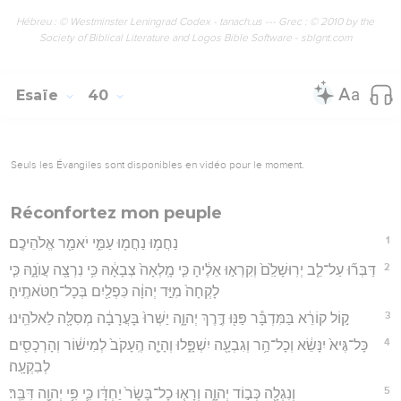
Hébreu : © Westminster Leningrad Codex - tanach.us --- Grec : © 2010 by the
Society of Biblical Literature and Logos Bible Software - sblgnt.com
Esaïe
40
Seuls les Évangiles sont disponibles en vidéo pour le moment.
Réconfortez mon peuple
1
נַחֲמ֥וּ נַחֲמ֖וּ עַמִּ֑י יֹאמַ֖ר אֱלֹהֵיכֶֽם׃
2
דַּבְּר֞וּ עַל־לֵ֤ב יְרֽוּשָׁלִַ֙ם֙ וְקִרְא֣וּ אֵלֶ֔יהָ כִּ֤י מָֽלְאָה֙ צְבָאָ֔הּ כִּ֥י נִרְצָ֖ה עֲוֺנָ֑הּ כִּ֤י
לָקְחָה֙ מִיַּ֣ד יְהוָ֔ה כִּפְלַ֖יִם בְּכָל־חַטֹּאתֶֽיהָ׃
3
ק֣וֹל קוֹרֵ֔א בַּמִּדְבָּ֕ר פַּנּ֖וּ דֶּ֣רֶךְ יְהוָ֑ה יַשְּׁרוּ֙ בָּעֲרָבָ֔ה מְסִלָּ֖ה לֵאלֹהֵֽינוּ׃
4
כָּל־גֶּיא֙ יִנָּשֵׂ֔א וְכָל־הַ֥ר וְגִבְעָ֖ה יִשְׁפָּ֑לוּ וְהָיָ֤ה הֶֽעָקֹב֙ לְמִישׁ֔וֹר וְהָרְכָסִ֖ים
לְבִקְעָֽה׃
5
וְנִגְלָ֖ה כְּב֣וֹד יְהוָ֑ה וְרָא֤וּ כָל־בָּשָׂר֙ יַחְדָּ֔ו כִּ֛י פִּ֥י יְהוָ֖ה דִּבֵּֽר׃