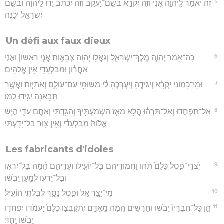
5
זֶ֤ה יֹאמַר֙ לַֽיהוָ֣ה אָ֔נִי וְזֶ֖ה יִקְרָ֣א בְשֵֽׁם־יַעֲקֹ֑ב וְזֶ֗ה יִכְתֹּ֤ב יָדוֹ֙ לַֽיהוָ֔ה וּבְשֵׁ֥ם
יִשְׂרָאֵ֖ל יְכַנֶּֽה׃
Un défi aux faux dieux
6
כֹּֽה־אָמַ֨ר יְהוָ֧ה מֶֽלֶךְ־יִשְׂרָאֵ֛ל וְגֹאֲל֖וֹ יְהוָ֣ה צְבָא֑וֹת אֲנִ֤י רִאשׁוֹן֙ וַאֲנִ֣י
אַחֲר֔וֹן וּמִבַּלְעָדַ֖י אֵ֥ין אֱלֹהִֽים׃
7
וּמִֽי־כָמ֣וֹנִי יִקְרָ֗א וְיַגִּידֶ֤הָ וְיַעְרְכֶ֙הָ֙ לִ֔י מִשּׂוּמִ֖י עַם־עוֹלָ֑ם וְאֹתִיּ֛וֹת וַאֲשֶׁ֥ר
תָּבֹ֖אנָה יַגִּ֥ידוּ לָֽמוֹ׃
8
אַֽל־תִּפְחֲדוּ֙ וְאַל־תִּרְה֔וּ הֲלֹ֥א מֵאָ֛ז הִשְׁמַעְתִּ֥יךָ וְהִגַּ֖דְתִּי וְאַתֶּ֣ם עֵדָ֑י הֲיֵ֤שׁ
אֱל֙וֹהַּ֙ מִבַּלְעָדַ֔י וְאֵ֥ין צ֖וּר בַּל־יָדָֽעְתִּי׃
Les fabricants d'idoles
9
יֹֽצְרֵי־פֶ֤סֶל כֻּלָּם֙ תֹּ֔הוּ וַחֲמוּדֵיהֶ֖ם בַּל־יוֹעִ֑ילוּ וְעֵדֵיהֶ֣ם הֵׄ֗מָּׄהׄ בַּל־יִרְא֛וּ
וּבַל־יֵדְע֖וּ לְמַ֥עַן יֵבֹֽשׁוּ׃
10
מִֽי־יָצַ֥ר אֵ֖ל וּפֶ֣סֶל נָסָ֑ךְ לְבִלְתִּ֖י הוֹעִֽיל׃
11
הֵ֤ן כָּל־חֲבֵרָיו֙ יֵבֹ֔שׁוּ וְחָרָשִׁ֥ים הֵ֖מָּה מֵֽאָדָ֑ם יִֽתְקַבְּצ֤וּ כֻלָּם֙ יַֽעֲמֹ֔דוּ יִפְחֲד֖וּ
יֵבֹ֥שׁוּ יָֽחַד׃