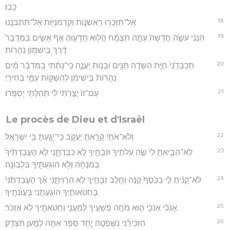
כָבֽוּ׃
18
אַֽל־תִּזְכְּר֖וּ רִֽאשֹׁנ֑וֹת וְקַדְמֹנִיּ֖וֹת אַל־תִּתְבֹּנָֽנוּ׃
19
הִנְנִ֨י עֹשֶׂ֤ה חֲדָשָׁה֙ עַתָּ֣ה תִצְמָ֔ח הֲל֖וֹא תֵֽדָע֑וּהָ אַ֣ף אָשִׂ֤ים בַּמִּדְבָּר֙
דֶּ֔רֶךְ בִּֽישִׁמ֖וֹן נְהָרֽוֹת׃
20
תְּכַבְּדֵ֙נִי֙ חַיַּ֣ת הַשָּׂדֶ֔ה תַּנִּ֖ים וּבְנ֣וֹת יַֽעֲנָ֑ה כִּֽי־נָתַ֨תִּי בַמִּדְבָּ֜ר מַ֗יִם
נְהָרוֹת֙ בִּֽישִׁימֹ֔ן לְהַשְׁק֖וֹת עַמִּ֥י בְחִירִֽי׃
21
עַם־זוּ֙ יָצַ֣רְתִּי לִ֔י תְּהִלָּתִ֖י יְסַפֵּֽרוּ׃
Le procès de Dieu et d'Israël
22
וְלֹא־אֹתִ֥י קָרָ֖אתָ יַֽעֲקֹ֑ב כִּֽי־יָגַ֥עְתָּ בִּ֖י יִשְׂרָאֵֽל׃
23
לֹֽא־הֵבֵ֤יאתָ לִּי֙ שֵׂ֣ה עֹלֹתֶ֔יךָ וּזְבָחֶ֖יךָ לֹ֣א כִבַּדְתָּ֑נִי לֹ֤א הֶעֱבַדְתִּ֙יךָ֙
בְּמִנְחָ֔ה וְלֹ֥א הוֹגַעְתִּ֖יךָ בִּלְבוֹנָֽה׃
24
לֹא־קָנִ֨יתָ לִּ֤י בַכֶּ֙סֶף֙ קָנֶ֔ה וְחֵ֥לֶב זְבָחֶ֖יךָ לֹ֣א הִרְוִיתָ֑נִי אַ֗ךְ הֶעֱבַדְתַּ֙נִי֙
בְּחַטֹּאותֶ֔יךָ הוֹגַעְתַּ֖נִי בַּעֲוֺנֹתֶֽיךָ׃
25
אָנֹכִ֨י אָנֹכִ֥י ה֛וּא מֹחֶ֥ה פְשָׁעֶ֖יךָ לְמַעֲנִ֑י וְחַטֹּאתֶ֖יךָ לֹ֥א אֶזְכֹּֽר׃
26
הַזְכִּירֵ֕נִי נִשָּׁפְטָ֖ה יָ֑חַד סַפֵּ֥ר אַתָּ֖ה לְמַ֥עַן תִּצְדָּֽק׃