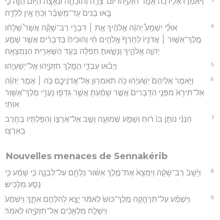
וַיֹּאמְר֣וּ אֵלָ֗יו כֹּ֚ה אָמַ֣ר חִזְקִיָּ֔הוּ יוֹם־צָרָ֧ה וְתוֹכֵחָ֛ה וּנְאָצָ֖ה הַיּ֣וֹם הַזֶּ֑ה כִּ֣י
בָ֤אוּ בָנִים֙ עַד־מַשְׁבֵּ֔ר וְכֹ֥חַ אַ֖יִן לְלֵדָֽה׃
4
אוּלַ֡י יִשְׁמַע֩ יְהוָ֨ה אֱלֹהֶ֜יךָ אֵ֣ת ׀ דִּבְרֵ֣י רַב־שָׁקֵ֗ה אֲשֶׁר֩ שְׁלָח֨וֹ
מֶֽלֶךְ־אַשּׁ֤וּר ׀ אֲדֹנָיו֙ לְחָרֵף֙ אֱלֹהִ֣ים חַ֔י וְהוֹכִ֙יחַ֙ בַּדְּבָרִ֔ים אֲשֶׁ֥ר שָׁמַ֖ע
יְהוָ֣ה אֱלֹהֶ֑יךָ וְנָשָׂ֣אתָ תְפִלָּ֔ה בְּעַ֥ד הַשְּׁאֵרִ֖ית הַנִּמְצָאָֽה׃
5
וַיָּבֹ֗אוּ עַבְדֵ֛י הַמֶּ֥לֶךְ חִזְקִיָּ֖הוּ אֶל־יְשַׁעְיָֽהוּ׃
6
וַיֹּ֤אמֶר אֲלֵיהֶם֙ יְשַֽׁעְיָ֔הוּ כֹּ֥ה תֹאמְר֖וּן אֶל־אֲדֹנֵיכֶ֑ם כֹּ֣ה ׀ אָמַ֣ר יְהוָ֗ה
אַל־תִּירָא֙ מִפְּנֵ֤י הַדְּבָרִים֙ אֲשֶׁ֣ר שָׁמַ֔עְתָּ אֲשֶׁ֧ר גִּדְּפ֛וּ נַעֲרֵ֥י מֶלֶךְ־אַשּׁ֖וּר
אוֹתִֽי׃
7
הִנְנִ֨י נוֹתֵ֥ן בּוֹ֙ ר֔וּחַ וְשָׁמַ֥ע שְׁמוּעָ֖ה וְשָׁ֣ב אֶל־אַרְצ֑וֹ וְהִפַּלְתִּ֥יו בַּחֶ֖רֶב
בְּאַרְצֽוֹ׃
Nouvelles menaces de Sennakérib
8
וַיָּ֙שָׁב֙ רַב־שָׁקֵ֔ה וַיִּמְצָא֙ אֶת־מֶ֣לֶךְ אַשּׁ֔וּר נִלְחָ֖ם עַל־לִבְנָ֑ה כִּ֣י שָׁמַ֔ע כִּ֥י
נָסַ֖ע מִלָּכִֽישׁ׃
9
וַיִּשְׁמַ֗ע עַל־תִּרְהָ֤קָה מֶֽלֶךְ־כּוּשׁ֙ לֵאמֹ֔ר יָצָ֖א לְהִלָּחֵ֣ם אִתָּ֑ךְ וַיִּשְׁמַע֙
וַיִּשְׁלַ֣ח מַלְאָכִ֔ים אֶל־חִזְקִיָּ֖הוּ לֵאמֹֽר׃