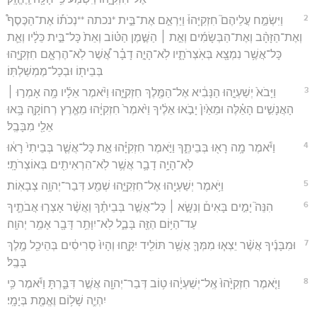
2
וַיִּשְׂמַ֣ח עֲלֵיהֶם֮ חִזְקִיָּהוּ֒ וַיַּרְאֵ֣ם אֶת־בֵּ֣ית *נכתה **נְכֹת֡וֹ אֶת־הַכֶּסֶף֩
וְאֶת־הַזָּהָ֨ב וְאֶת־הַבְּשָׂמִ֜ים וְאֵ֣ת ׀ הַשֶּׁ֣מֶן הַטּ֗וֹב וְאֵת֙ כָּל־בֵּ֣ית כֵּלָ֔יו וְאֵ֛ת
כָּל־אֲשֶׁ֥ר נִמְצָ֖א בְּאֹֽצְרֹתָ֑יו לֹֽא־הָיָ֣ה דָבָ֗ר אֲ֠שֶׁר לֹֽא־הֶרְאָ֧ם חִזְקִיָּ֛הוּ
בְּבֵית֖וֹ וּבְכָל־מֶמְשַׁלְתּֽוֹ׃
3
וַיָּבֹא֙ יְשַׁעְיָ֣הוּ הַנָּבִ֔יא אֶל־הַמֶּ֖לֶךְ חִזְקִיָּ֑הוּ וַיֹּ֨אמֶר אֵלָ֜יו מָ֥ה אָמְר֣וּ ׀
הָאֲנָשִׁ֣ים הָאֵ֗לֶּה וּמֵאַ֙יִן֙ יָבֹ֣אוּ אֵלֶ֔יךָ וַיֹּ֙אמֶר֙ חִזְקִיָּ֔הוּ מֵאֶ֧רֶץ רְחוֹקָ֛ה בָּ֥אוּ
אֵלַ֖י מִבָּבֶֽל׃
4
וַיֹּ֕אמֶר מָ֥ה רָא֖וּ בְּבֵיתֶ֑ךָ וַיֹּ֣אמֶר חִזְקִיָּ֗הוּ אֵ֣ת כָּל־אֲשֶׁ֤ר בְּבֵיתִי֙ רָא֔וּ
לֹֽא־הָיָ֥ה דָבָ֛ר אֲשֶׁ֥ר לֹֽא־הִרְאִיתִ֖ים בְּאוֹצְרֹתָֽי׃
5
וַיֹּ֥אמֶר יְשַׁעְיָ֖הוּ אֶל־חִזְקִיָּ֑הוּ שְׁמַ֖ע דְּבַר־יְהוָ֥ה צְבָאֽוֹת׃
6
הִנֵּה֮ יָמִ֣ים בָּאִים֒ וְנִשָּׂ֣א ׀ כָּל־אֲשֶׁ֣ר בְּבֵיתֶ֗ךָ וַאֲשֶׁ֨ר אָצְר֧וּ אֲבֹתֶ֛יךָ
עַד־הַיּ֥וֹם הַזֶּ֖ה בָּבֶ֑ל לֹֽא־יִוָּתֵ֥ר דָּבָ֖ר אָמַ֥ר יְהוָֽה׃
7
וּמִבָּנֶ֜יךָ אֲשֶׁ֨ר יֵצְא֧וּ מִמְּךָ֛ אֲשֶׁ֥ר תּוֹלִ֖יד יִקָּ֑חוּ וְהָיוּ֙ סָרִיסִ֔ים בְּהֵיכַ֖ל מֶ֥לֶךְ
בָּבֶֽל׃
8
וַיֹּ֤אמֶר חִזְקִיָּ֙הוּ֙ אֶֽל־יְשַׁעְיָ֔הוּ ט֥וֹב דְּבַר־יְהוָ֖ה אֲשֶׁ֣ר דִּבַּ֑רְתָּ וַיֹּ֕אמֶר כִּ֥י
יִהְיֶ֛ה שָׁל֥וֹם וֶאֱמֶ֖ת בְּיָמָֽי׃