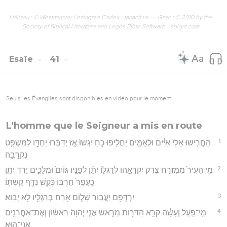
Hébreu : © Westminster Leningrad Codex - tanach.us --- Grec : © 2010 by the
Society of Biblical Literature and Logos Bible Software - sblgnt.com
Esaïe
41
Seuls les Évangiles sont disponibles en vidéo pour le moment.
L'homme que le Seigneur a mis en route
1
הַחֲרִ֤ישׁוּ אֵלַי֙ אִיִּ֔ים וּלְאֻמִּ֖ים יַחֲלִ֣יפוּ כֹ֑חַ יִגְּשׁוּ֙ אָ֣ז יְדַבֵּ֔רוּ יַחְדָּ֖ו לַמִּשְׁפָּ֥ט
נִקְרָֽבָה׃
2
מִ֤י הֵעִיר֙ מִמִּזְרָ֔ח צֶ֖דֶק יִקְרָאֵ֣הוּ לְרַגְל֑וֹ יִתֵּ֨ן לְפָנָ֤יו גּוֹיִם֙ וּמְלָכִ֣ים יַ֔רְדְּ יִתֵּ֤ן
כֶּֽעָפָר֙ חַרְבּ֔וֹ כְּקַ֥שׁ נִדָּ֖ף קַשְׁתּֽוֹ׃
3
יִרְדְּפֵ֖ם יַעֲב֣וֹר שָׁל֑וֹם אֹ֥רַח בְּרַגְלָ֖יו לֹ֥א יָבֽוֹא׃
4
מִֽי־פָעַ֣ל וְעָשָׂ֔ה קֹרֵ֥א הַדֹּר֖וֹת מֵרֹ֑אשׁ אֲנִ֤י יְהוָה֙ רִאשׁ֔וֹן וְאֶת־אַחֲרֹנִ֖ים
אֲנִי־הֽוּא׃