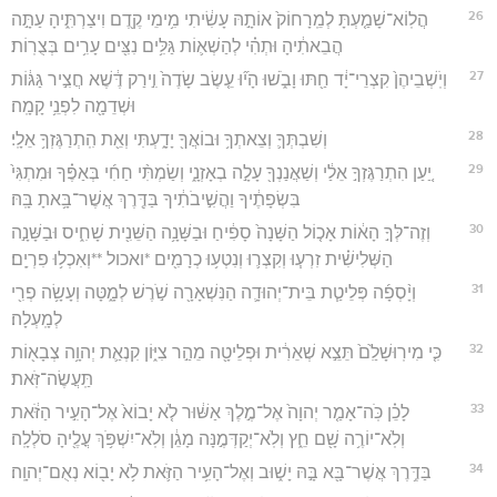
26
הֲלֽוֹא־שָׁמַ֤עְתָּ לְמֵֽרָחוֹק֙ אוֹתָ֣הּ עָשִׂ֔יתִי מִ֥ימֵי קֶ֖דֶם וִיצַרְתִּ֑יהָ עַתָּ֣ה
הֲבֵאתִ֔יהָ וּתְהִ֗י לְהַשְׁא֛וֹת גַּלִּ֥ים נִצִּ֖ים עָרִ֥ים בְּצֻרֽוֹת׃
27
וְיֹֽשְׁבֵיהֶן֙ קִצְרֵי־יָ֔ד חַ֖תּוּ וָבֹ֑שׁוּ הָי֞וּ עֵ֤שֶׂב שָׂדֶה֙ וִ֣ירַק דֶּ֔שֶׁא חֲצִ֣יר גַּגּ֔וֹת
וּשְׁדֵמָ֖ה לִפְנֵ֥י קָמָֽה׃
28
וְשִׁבְתְּךָ֛ וְצֵאתְךָ֥ וּבוֹאֲךָ֖ יָדָ֑עְתִּי וְאֵ֖ת הִֽתְרַגֶּזְךָ֥ אֵלָֽי׃
29
יַ֚עַן הִתְרַגֶּזְךָ֣ אֵלַ֔י וְשַׁאֲנַנְךָ֖ עָלָ֣ה בְאָזְנָ֑י וְשַׂמְתִּ֨י חַחִ֜י בְּאַפֶּ֗ךָ וּמִתְגִּי֙
בִּשְׂפָתֶ֔יךָ וַהֲשִׁ֣יבֹתִ֔יךָ בַּדֶּ֖רֶךְ אֲשֶׁר־בָּ֥אתָ בָּֽהּ׃
30
וְזֶה־לְּךָ֣ הָא֔וֹת אָכ֤וֹל הַשָּׁנָה֙ סָפִ֔יחַ וּבַשָּׁנָ֥ה הַשֵּׁנִ֖ית שָׁחִ֑יס וּבַשָּׁנָ֣ה
הַשְּׁלִישִׁ֗ית זִרְע֧וּ וְקִצְר֛וּ וְנִטְע֥וּ כְרָמִ֖ים *ואכול **וְאִכְל֥וּ פִרְיָֽם׃
31
וְיָ֨סְפָ֜ה פְּלֵיטַ֧ת בֵּית־יְהוּדָ֛ה הַנִּשְׁאָרָ֖ה שֹׁ֣רֶשׁ לְמָ֑טָּה וְעָשָׂ֥ה פְרִ֖י
לְמָֽעְלָה׃
32
כִּ֤י מִירֽוּשָׁלִַ֙ם֙ תֵּצֵ֣א שְׁאֵרִ֔ית וּפְלֵיטָ֖ה מֵהַ֣ר צִיּ֑וֹן קִנְאַ֛ת יְהוָ֥ה צְבָא֖וֹת
תַּֽעֲשֶׂה־זֹּֽאת׃
33
לָכֵ֗ן כֹּֽה־אָמַ֤ר יְהוָה֙ אֶל־מֶ֣לֶךְ אַשּׁ֔וּר לֹ֤א יָבוֹא֙ אֶל־הָעִ֣יר הַזֹּ֔את
וְלֹֽא־יוֹרֶ֥ה שָׁ֖ם חֵ֑ץ וְלֹֽא־יְקַדְּמֶ֣נָּה מָגֵ֔ן וְלֹֽא־יִשְׁפֹּ֥ךְ עֳלֶ֖יהָ סֹלְלָֽה׃
34
בַּדֶּ֥רֶךְ אֲשֶׁר־בָּ֖א בָּ֣הּ יָשׁ֑וּב וְאֶל־הָעִ֥יר הַזֹּ֛את לֹ֥א יָב֖וֹא נְאֻם־יְהוָֽה׃