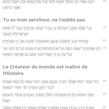
20
רֹעֶ֣ה אֵ֔פֶר לֵ֥ב הוּתַ֖ל הִטָּ֑הוּ וְלֹֽא־יַצִּ֤יל אֶת־נַפְשׁוֹ֙ וְלֹ֣א יֹאמַ֔ר הֲל֥וֹא
שֶׁ֖קֶר בִּימִינִֽי׃
Tu es mon serviteur, ne l'oublie pas
21
זְכָר־אֵ֣לֶּה יַעֲקֹ֔ב וְיִשְׂרָאֵ֖ל כִּ֣י עַבְדִּי־אָ֑תָּה יְצַרְתִּ֤יךָ עֶֽבֶד־לִי֙ אַ֔תָּה
יִשְׂרָאֵ֖ל לֹ֥א תִנָּשֵֽׁנִי׃
22
מָחִ֤יתִי כָעָב֙ פְּשָׁעֶ֔יךָ וְכֶעָנָ֖ן חַטֹּאותֶ֑יךָ שׁוּבָ֥ה אֵלַ֖י כִּ֥י גְאַלְתִּֽיךָ׃
23
רָנּ֨וּ שָׁמַ֜יִם כִּֽי־עָשָׂ֣ה יְהוָ֗ה הָרִ֙יעוּ֙ תַּחְתִּיּ֣וֹת אָ֔רֶץ פִּצְח֤וּ הָרִים֙ רִנָּ֔ה יַ֖עַר
וְכָל־עֵ֣ץ בּ֑וֹ כִּֽי־גָאַ֤ל יְהוָה֙ יַֽעֲקֹ֔ב וּבְיִשְׂרָאֵ֖ל יִתְפָּאָֽר׃
Le Créateur du monde est maître de
l'Histoire
24
כֹּֽה־אָמַ֤ר יְהוָה֙ גֹּאֲלֶ֔ךָ וְיֹצֶרְךָ֖ מִבָּ֑טֶן אָנֹכִ֤י יְהוָה֙ עֹ֣שֶׂה כֹּ֔ל נֹטֶ֤ה שָׁמַ֙יִם֙
לְבַדִּ֔י רֹקַ֥ע הָאָ֖רֶץ *מי *אתי **מֵאִתִּֽי׃
25
מֵפֵר֙ אֹת֣וֹת בַּדִּ֔ים וְקֹסְמִ֖ים יְהוֹלֵ֑ל מֵשִׁ֧יב חֲכָמִ֛ים אָח֖וֹר וְדַעְתָּ֥ם
יְשַׂכֵּֽל׃
26
מֵקִים֙ דְּבַ֣ר עַבְדּ֔וֹ וַעֲצַ֥ת מַלְאָכָ֖יו יַשְׁלִ֑ים הָאֹמֵ֨ר לִירוּשָׁלִַ֜ם תּוּשָׁ֗ב