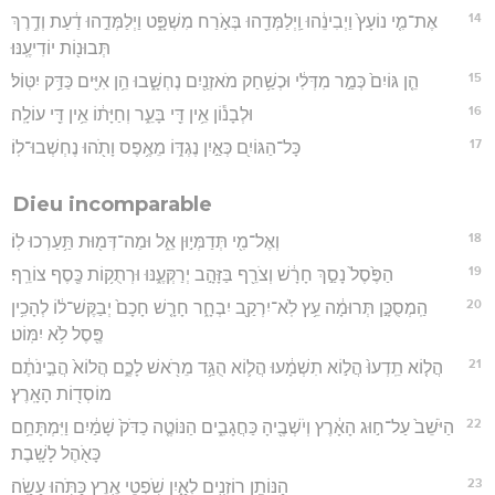
14
אֶת־מִ֤י נוֹעָץ֙ וַיְבִינֵ֔הוּ וַֽיְלַמְּדֵ֖הוּ בְּאֹ֣רַח מִשְׁפָּ֑ט וַיְלַמְּדֵ֣הוּ דַ֔עַת וְדֶ֥רֶךְ
תְּבוּנ֖וֹת יוֹדִיעֶֽנּוּ׃
15
הֵ֤ן גּוֹיִם֙ כְּמַ֣ר מִדְּלִ֔י וּכְשַׁ֥חַק מֹאזְנַ֖יִם נֶחְשָׁ֑בוּ הֵ֥ן אִיִּ֖ים כַּדַּ֥ק יִטּֽוֹל׃
16
וּלְבָנ֕וֹן אֵ֥ין דֵּ֖י בָּעֵ֑ר וְחַיָּת֔וֹ אֵ֥ין דֵּ֖י עוֹלָֽה׃
17
כָּל־הַגּוֹיִ֖ם כְּאַ֣יִן נֶגְדּ֑וֹ מֵאֶ֥פֶס וָתֹ֖הוּ נֶחְשְׁבוּ־לֽוֹ׃
Dieu incomparable
18
וְאֶל־מִ֖י תְּדַמְּי֣וּן אֵ֑ל וּמַה־דְּמ֖וּת תַּ֥עַרְכוּ לֽוֹ׃
19
הַפֶּ֙סֶל֙ נָסַ֣ךְ חָרָ֔שׁ וְצֹרֵ֖ף בַּזָּהָ֣ב יְרַקְּעֶ֑נּוּ וּרְתֻק֥וֹת כֶּ֖סֶף צוֹרֵֽף׃
20
הַֽמְסֻכָּ֣ן תְּרוּמָ֔ה עֵ֥ץ לֹֽא־יִרְקַ֖ב יִבְחָ֑ר חָרָ֤שׁ חָכָם֙ יְבַקֶּשׁ־ל֔וֹ לְהָכִ֥ין
פֶּ֖סֶל לֹ֥א יִמּֽוֹט׃
21
הֲל֤וֹא תֵֽדְעוּ֙ הֲל֣וֹא תִשְׁמָ֔עוּ הֲל֛וֹא הֻגַּ֥ד מֵרֹ֖אשׁ לָכֶ֑ם הֲלוֹא֙ הֲבִ֣ינֹתֶ֔ם
מוֹסְד֖וֹת הָאָֽרֶץ׃
22
הַיֹּשֵׁב֙ עַל־ח֣וּג הָאָ֔רֶץ וְיֹשְׁבֶ֖יהָ כַּחֲגָבִ֑ים הַנּוֹטֶ֤ה כַדֹּק֙ שָׁמַ֔יִם וַיִּמְתָּחֵ֥ם
כָּאֹ֖הֶל לָשָֽׁבֶת׃
23
הַנּוֹתֵ֥ן רוֹזְנִ֖ים לְאָ֑יִן שֹׁ֥פְטֵי אֶ֖רֶץ כַּתֹּ֥הוּ עָשָֽׂה׃