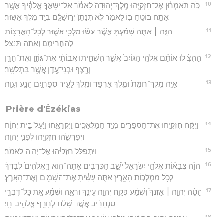
10
כֹּ֣ה תֹאמְר֗וּן אֶל־חִזְקִיָּ֤הוּ מֶֽלֶךְ־יְהוּדָה֙ לֵאמֹ֔ר אַל־יַשִּֽׁאֲךָ֣ אֱלֹהֶ֔יךָ אֲשֶׁ֥ר
אַתָּ֛ה בּוֹטֵ֥חַ בּ֖וֹ לֵאמֹ֑ר לֹ֤א תִנָּתֵן֙ יְר֣וּשָׁלִַ֔ם בְּיַ֖ד מֶ֥לֶךְ אַשּֽׁוּר׃
11
הִנֵּ֣ה ׀ אַתָּ֣ה שָׁמַ֗עְתָּ אֲשֶׁ֨ר עָשׂ֜וּ מַלְכֵ֥י אַשּׁ֛וּר לְכָל־הָאֲרָצ֖וֹת
לְהַחֲרִימָ֑ם וְאַתָּ֖ה תִּנָּצֵֽל׃
12
הַהִצִּ֨ילוּ אוֹתָ֜ם אֱלֹהֵ֤י הַגּוֹיִם֙ אֲשֶׁ֣ר הִשְׁחִ֣יתוּ אֲבוֹתַ֔י אֶת־גּוֹזָ֖ן וְאֶת־חָרָ֑ן
וְרֶ֥צֶף וּבְנֵי־עֶ֖דֶן אֲשֶׁ֥ר בִּתְלַשָּֽׂר׃
13
אַיֵּ֤ה מֶֽלֶךְ־חֲמָת֙ וּמֶ֣לֶךְ אַרְפָּ֔ד וּמֶ֖לֶךְ לָעִ֣יר סְפַרְוָ֑יִם הֵנַ֖ע וְעִוָּֽה׃
Prière d'Ézékias
14
וַיִּקַּ֨ח חִזְקִיָּ֧הוּ אֶת־הַסְּפָרִ֛ים מִיַּ֥ד הַמַּלְאָכִ֖ים וַיִּקְרָאֵ֑הוּ וַיַּ֙עַל֙ בֵּ֣ית יְהוָ֔ה
וַיִּפְרְשֵׂ֥הוּ חִזְקִיָּ֖הוּ לִפְנֵ֥י יְהוָֽה׃
15
וַיִּתְפַּלֵּל֙ חִזְקִיָּ֔הוּ אֶל־יְהוָ֖ה לֵאמֹֽר׃
16
יְהוָ֨ה צְבָא֜וֹת אֱלֹהֵ֤י יִשְׂרָאֵל֙ יֹשֵׁ֣ב הַכְּרֻבִ֔ים אַתָּה־ה֤וּא הָֽאֱלֹהִים֙ לְבַדְּךָ֔
לְכֹ֖ל מַמְלְכ֣וֹת הָאָ֑רֶץ אַתָּ֣ה עָשִׂ֔יתָ אֶת־הַשָּׁמַ֖יִם וְאֶת־הָאָֽרֶץ׃
17
הַטֵּ֨ה יְהוָ֤ה ׀ אָזְנְךָ֙ וּֽשְׁמָ֔ע פְּקַ֧ח יְהוָ֛ה עֵינֶ֖ךָ וּרְאֵ֑ה וּשְׁמַ֗ע אֵ֚ת כָּל־דִּבְרֵ֣י
סַנְחֵרִ֔יב אֲשֶׁ֣ר שָׁלַ֔ח לְחָרֵ֖ף אֱלֹהִ֥ים חָֽי׃
18