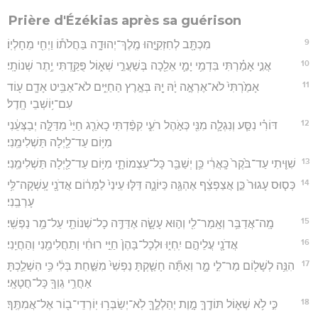
Prière d'Ézékias après sa guérison
9
מִכְתָּ֖ב לְחִזְקִיָּ֣הוּ מֶֽלֶךְ־יְהוּדָ֑ה בַּחֲלֹת֕וֹ וַיְחִ֖י מֵחָלְיֽוֹ׃
10
אֲנִ֣י אָמַ֗רְתִּי בִּדְמִ֥י יָמַ֛י אֵלֵ֖כָה בְּשַׁעֲרֵ֣י שְׁא֑וֹל פֻּקַּ֖דְתִּי יֶ֥תֶר שְׁנוֹתָֽי׃
11
אָמַ֙רְתִּי֙ לֹא־אֶרְאֶ֣ה יָ֔הּ יָ֖הּ בְּאֶ֣רֶץ הַחַיִּ֑ים לֹא־אַבִּ֥יט אָדָ֛ם ע֖וֹד
עִם־י֥וֹשְׁבֵי חָֽדֶל׃
12
דּוֹרִ֗י נִסַּ֧ע וְנִגְלָ֛ה מִנִּ֖י כְּאֹ֣הֶל רֹעִ֑י קִפַּ֨דְתִּי כָאֹרֵ֤ג חַיַּי֙ מִדַּלָּ֣ה יְבַצְּעֵ֔נִי
מִיּ֥וֹם עַד־לַ֖יְלָה תַּשְׁלִימֵֽנִי׃
13
שִׁוִּ֤יתִי עַד־בֹּ֙קֶר֙ כָּֽאֲרִ֔י כֵּ֥ן יְשַׁבֵּ֖ר כָּל־עַצְמוֹתָ֑י מִיּ֥וֹם עַד־לַ֖יְלָה תַּשְׁלִימֵֽנִי׃
14
כְּס֤וּס עָגוּר֙ כֵּ֣ן אֲצַפְצֵ֔ף אֶהְגֶּ֖ה כַּיּוֹנָ֑ה דַּלּ֤וּ עֵינַי֙ לַמָּר֔וֹם אֲדֹנָ֖י עָֽשְׁקָה־לִּ֥י
עָרְבֵֽנִי׃
15
מָֽה־אֲדַבֵּ֥ר וְאָֽמַר־לִ֖י וְה֣וּא עָשָׂ֑ה אֶדַּדֶּ֥ה כָל־שְׁנוֹתַ֖י עַל־מַ֥ר נַפְשִֽׁי׃
16
אֲדֹנָ֖י עֲלֵיהֶ֣ם יִֽחְי֑וּ וּלְכָל־בָּהֶן֙ חַיֵּ֣י רוּחִ֔י וְתַחֲלִימֵ֖נִי וְהַחֲיֵֽנִי׃
17
הִנֵּ֥ה לְשָׁל֖וֹם מַר־לִ֣י מָ֑ר וְאַתָּ֞ה חָשַׁ֤קְתָּ נַפְשִׁי֙ מִשַּׁ֣חַת בְּלִ֔י כִּ֥י הִשְׁלַ֛כְתָּ
אַחֲרֵ֥י גֵוְךָ֖ כָּל־חֲטָאָֽי׃
18
כִּ֣י לֹ֥א שְׁא֛וֹל תּוֹדֶ֖ךָּ מָ֣וֶת יְהַלְלֶ֑ךָּ לֹֽא־יְשַׂבְּר֥וּ יֽוֹרְדֵי־ב֖וֹר אֶל־אֲמִתֶּֽךָ׃