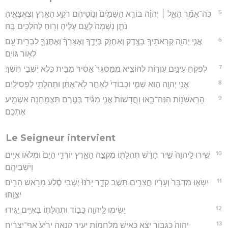
5
כֹּֽה־אָמַ֞ר הָאֵ֣ל ׀ יְהוָ֗ה בּוֹרֵ֤א הַשָּׁמַ֙יִם֙ וְנ֣וֹטֵיהֶ֔ם רֹקַ֥ע הָאָ֖רֶץ וְצֶאֱצָאֶ֑יהָ
נֹתֵ֤ן נְשָׁמָה֙ לָעָ֣ם עָלֶ֔יהָ וְר֖וּחַ לַהֹלְכִ֥ים בָּֽהּ׃
6
אֲנִ֧י יְהוָ֛ה קְרָאתִ֥יךָֽ בְצֶ֖דֶק וְאַחְזֵ֣ק בְּיָדֶ֑ךָ וְאֶצָּרְךָ֗ וְאֶתֶּנְךָ֛ לִבְרִ֥ית עָ֖ם
לְא֥וֹר גּוֹיִֽם׃
7
לִפְקֹ֖חַ עֵינַ֣יִם עִוְר֑וֹת לְהוֹצִ֤יא מִמַּסְגֵּר֙ אַסִּ֔יר מִבֵּ֥ית כֶּ֖לֶא יֹ֥שְׁבֵי חֹֽשֶׁךְ׃
8
אֲנִ֥י יְהוָ֖ה ה֣וּא שְׁמִ֑י וּכְבוֹדִי֙ לְאַחֵ֣ר לֹֽא־אֶתֵּ֔ן וּתְהִלָּתִ֖י לַפְּסִילִֽים׃
9
הָרִֽאשֹׁנ֖וֹת הִנֵּה־בָ֑אוּ וַֽחֲדָשׁוֹת֙ אֲנִ֣י מַגִּ֔יד בְּטֶ֥רֶם תִּצְמַ֖חְנָה אַשְׁמִ֥יע
אֶתְכֶֽם׃
Le Seigneur intervient
10
שִׁ֤ירוּ לַֽיהוָה֙ שִׁ֣יר חָדָ֔שׁ תְּהִלָּת֖וֹ מִקְצֵ֣ה הָאָ֑רֶץ יוֹרְדֵ֤י הַיָּם֙ וּמְלֹא֔וֹ אִיִּ֖ים
וְיֹשְׁבֵיהֶֽם׃
11
יִשְׂא֤וּ מִדְבָּר֙ וְעָרָ֔יו חֲצֵרִ֖ים תֵּשֵׁ֣ב קֵדָ֑ר יָרֹ֙נּוּ֙ יֹ֣שְׁבֵי סֶ֔לַע מֵרֹ֥אשׁ הָרִ֖ים
יִצְוָֽחוּ׃
12
יָשִׂ֥ימוּ לַֽיהוָ֖ה כָּב֑וֹד וּתְהִלָּת֖וֹ בָּאִיִּ֥ים יַגִּֽידוּ׃
13
יְהוָה֙ כַּגִּבּ֣וֹר יֵצֵ֔א כְּאִ֥ישׁ מִלְחָמ֖וֹת יָעִ֣יר קִנְאָ֑ה יָרִ֙יעַ֙ אַף־יַצְרִ֔יחַ