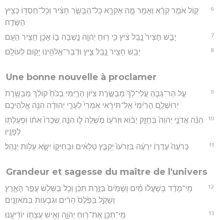
6
ק֚וֹל אֹמֵ֣ר קְרָ֔א וְאָמַ֖ר מָ֣ה אֶקְרָ֑א כָּל־הַבָּשָׂ֣ר חָצִ֔יר וְכָל־חַסְדּ֖וֹ כְּצִ֥יץ
הַשָּׂדֶֽה׃
7
יָבֵ֤שׁ חָצִיר֙ נָ֣בֵֽל צִ֔יץ כִּ֛י ר֥וּחַ יְהוָ֖ה נָ֣שְׁבָה בּ֑וֹ אָכֵ֥ן חָצִ֖יר הָעָֽם׃
8
יָבֵ֥שׁ חָצִ֖יר נָ֣בֵֽל צִ֑יץ וּדְבַר־אֱלֹהֵ֖ינוּ יָק֥וּם לְעוֹלָֽם׃
Une bonne nouvelle à proclamer
9
עַ֣ל הַר־גָּבֹ֤הַ עֲלִי־לָךְ֙ מְבַשֶּׂ֣רֶת צִיּ֔וֹן הָרִ֤ימִי בַכֹּ֙חַ֙ קוֹלֵ֔ךְ מְבַשֶּׂ֖רֶת
יְרוּשָׁלִָ֑ם הָרִ֙ימִי֙ אַל־תִּירָ֔אִי אִמְרִי֙ לְעָרֵ֣י יְהוּדָ֔ה הִנֵּ֖ה אֱלֹהֵיכֶֽם׃
10
הִנֵּ֨ה אֲדֹנָ֤י יְהוִה֙ בְּחָזָ֣ק יָב֔וֹא וּזְרֹע֖וֹ מֹ֣שְׁלָה ל֑וֹ הִנֵּ֤ה שְׂכָרוֹ֙ אִתּ֔וֹ וּפְעֻלָּת֖וֹ
לְפָנָֽיו׃
11
כְּרֹעֶה֙ עֶדְר֣וֹ יִרְעֶ֔ה בִּזְרֹעוֹ֙ יְקַבֵּ֣ץ טְלָאִ֔ים וּבְחֵיק֖וֹ יִשָּׂ֑א עָל֖וֹת יְנַהֵֽל׃
Grandeur et sagesse du maître de l'univers
12
מִֽי־מָדַ֨ד בְּשָׁעֳל֜וֹ מַ֗יִם וְשָׁמַ֙יִם֙ בַּזֶּ֣רֶת תִּכֵּ֔ן וְכָ֥ל בַּשָּׁלִ֖שׁ עֲפַ֣ר הָאָ֑רֶץ
וְשָׁקַ֤ל בַּפֶּ֙לֶס֙ הָרִ֔ים וּגְבָע֖וֹת בְּמֹאזְנָֽיִם׃
13
מִֽי־תִכֵּ֥ן אֶת־ר֖וּחַ יְהוָ֑ה וְאִ֥ישׁ עֲצָת֖וֹ יוֹדִיעֶֽנּוּ׃