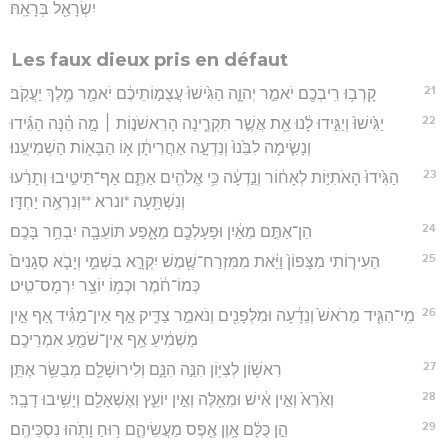
יִשְׂרָאֵ֖ל בְּרָאָֽהּ׃
Les faux dieux pris en défaut
21
קָרְב֥וּ רִֽיבְכֶ֖ם יֹאמַ֣ר יְהוָ֑ה הַגִּ֙ישׁוּ֙ עֲצֻמ֣וֹתֵיכֶ֔ם יֹאמַ֖ר מֶ֥לֶךְ יַעֲקֹֽב׃
22
יַגִּ֙ישׁוּ֙ וְיַגִּ֣ידוּ לָ֔נוּ אֵ֖ת אֲשֶׁ֣ר תִּקְרֶ֑ינָה הָרִאשֹׁנ֣וֹת ׀ מָ֣ה הֵ֗נָּה הַגִּ֜ידוּ
וְנָשִׂ֤ימָה לִבֵּ֙נוּ֙ וְנֵדְעָ֣ה אַחֲרִיתָ֔ן א֥וֹ הַבָּא֖וֹת הַשְׁמִיעֻֽנוּ׃
23
הַגִּ֙ידוּ֙ הָאֹתִיּ֣וֹת לְאָח֔וֹר וְנֵ֣דְעָ֔ה כִּ֥י אֱלֹהִ֖ים אַתֶּ֑ם אַף־תֵּיטִ֣יבוּ וְתָרֵ֔עוּ
וְנִשְׁתָּ֖עָה *ונרא **וְנִרְאֶ֥ה יַחְדָּֽו׃
24
הֵן־אַתֶּ֣ם מֵאַ֔יִן וּפָעָלְכֶ֖ם מֵאָ֑פַע תּוֹעֵבָ֖ה יִבְחַ֥ר בָּכֶֽם׃
25
הַעִיר֤וֹתִי מִצָּפוֹן֙ וַיַּ֔את מִמִּזְרַח־שֶׁ֖מֶשׁ יִקְרָ֣א בִשְׁמִ֑י וְיָבֹ֤א סְגָנִים֙
כְּמוֹ־חֹ֔מֶר וּכְמ֥וֹ יוֹצֵ֖ר יִרְמָס־טִֽיט׃
26
מִֽי־הִגִּ֤יד מֵרֹאשׁ֙ וְנֵדָ֔עָה וּמִלְּפָנִ֖ים וְנֹאמַ֣ר צַדִּ֑יק אַ֣ף אֵין־מַגִּ֗יד אַ֚ף אֵ֣ין
מַשְׁמִ֔יעַ אַ֥ף אֵין־שֹׁמֵ֖עַ אִמְרֵיכֶֽם׃
27
רִאשׁ֥וֹן לְצִיּ֖וֹן הִנֵּ֣ה הִנָּ֑ם וְלִירוּשָׁלִַ֖ם מְבַשֵּׂ֥ר אֶתֵּֽן׃
28
וְאֵ֙רֶא֙ וְאֵ֣ין אִ֔ישׁ וּמֵאֵ֖לֶּה וְאֵ֣ין יוֹעֵ֑ץ וְאֶשְׁאָלֵ֖ם וְיָשִׁ֥יבוּ דָבָֽר׃
29
הֵ֣ן כֻּלָּ֔ם אָ֥וֶן אֶ֖פֶס מַעֲשֵׂיהֶ֑ם ר֥וּחַ וָתֹ֖הוּ נִסְכֵּיהֶֽם׃