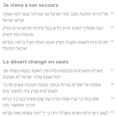
Je viens à ton secours
14
אַל־תִּֽירְאִי֙ תּוֹלַ֣עַת יַֽעֲקֹ֔ב מְתֵ֖י יִשְׂרָאֵ֑ל אֲנִ֤י עֲזַרְתִּיךְ֙ נְאֻם־יְהוָ֔ה וְגֹאֲלֵ֖ךְ
קְד֥וֹשׁ יִשְׂרָאֵֽל׃
15
הִנֵּ֣ה שַׂמְתִּ֗יךְ לְמוֹרַג֙ חָר֣וּץ חָדָ֔שׁ בַּ֖עַל פִּֽיפִיּ֑וֹת תָּד֤וּשׁ הָרִים֙ וְתָדֹ֔ק
וּגְבָע֖וֹת כַּמֹּ֥ץ תָּשִֽׂים׃
16
תִּזְרֵם֙ וְר֣וּחַ תִּשָּׂאֵ֔ם וּסְעָרָ֖ה תָּפִ֣יץ אוֹתָ֑ם וְאַתָּה֙ תָּגִ֣יל בַּֽיהוָ֔ה בִּקְד֥וֹשׁ
יִשְׂרָאֵ֖ל תִּתְהַלָּֽל׃
Le désert changé en oasis
17
הָעֲנִיִּ֨ים וְהָאֶבְיוֹנִ֜ים מְבַקְשִׁ֥ים מַ֙יִם֙ וָאַ֔יִן לְשׁוֹנָ֖ם בַּצָּמָ֣א נָשָׁ֑תָּה אֲנִ֤י
יְהוָה֙ אֶעֱנֵ֔ם אֱלֹהֵ֥י יִשְׂרָאֵ֖ל לֹ֥א אֶעֶזְבֵֽם׃
18
אֶפְתַּ֤ח עַל־שְׁפָיִים֙ נְהָר֔וֹת וּבְת֥וֹךְ בְּקָע֖וֹת מַעְיָנ֑וֹת אָשִׂ֤ים מִדְבָּר֙
לַאֲגַם־מַ֔יִם וְאֶ֥רֶץ צִיָּ֖ה לְמוֹצָ֥אֵי מָֽיִם׃
19
אֶתֵּ֤ן בַּמִּדְבָּר֙ אֶ֣רֶז שִׁטָּ֔ה וַהֲדַ֖ס וְעֵ֣ץ שָׁ֑מֶן אָשִׂ֣ים בָּעֲרָבָ֗ה בְּר֛וֹשׁ
תִּדְהָ֥ר וּתְאַשּׁ֖וּר יַחְדָּֽו׃
20
לְמַ֧עַן יִרְא֣וּ וְיֵדְע֗וּ וְיָשִׂ֤ימוּ וְיַשְׂכִּ֙ילוּ֙ יַחְדָּ֔ו כִּ֥י יַד־יְהוָ֖ה עָ֣שְׂתָה זֹּ֑את וּקְד֥וֹשׁ