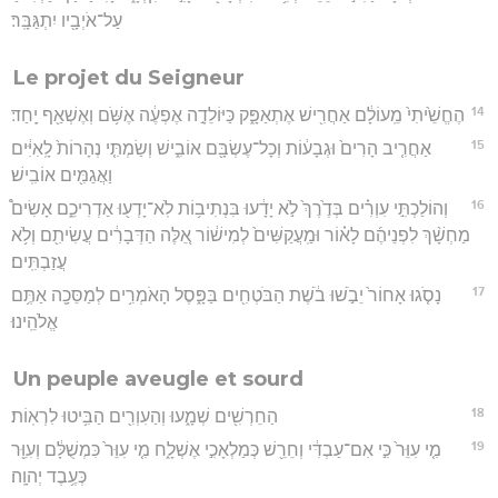
עַל־אֹיְבָ֖יו יִתְגַּבָּֽר׃
Le projet du Seigneur
14
הֶחֱשֵׁ֙יתִי֙ מֵֽעוֹלָ֔ם אַחֲרִ֖ישׁ אֶתְאַפָּ֑ק כַּיּוֹלֵדָ֣ה אֶפְעֶ֔ה אֶשֹּׁ֥ם וְאֶשְׁאַ֖ף יָֽחַד׃
15
אַחֲרִ֤יב הָרִים֙ וּגְבָע֔וֹת וְכָל־עֶשְׂבָּ֖ם אוֹבִ֑ישׁ וְשַׂמְתִּ֤י נְהָרוֹת֙ לָֽאִיִּ֔ים
וַאֲגַמִּ֖ים אוֹבִֽישׁ׃
16
וְהוֹלַכְתִּ֣י עִוְרִ֗ים בְּדֶ֙רֶךְ֙ לֹ֣א יָדָ֔עוּ בִּנְתִיב֥וֹת לֹֽא־יָדְע֖וּ אַדְרִיכֵ֑ם אָשִׂים֩
מַחְשָׁ֨ךְ לִפְנֵיהֶ֜ם לָא֗וֹר וּמַֽעֲקַשִּׁים֙ לְמִישׁ֔וֹר אֵ֚לֶּה הַדְּבָרִ֔ים עֲשִׂיתִ֖ם וְלֹ֥א
עֲזַבְתִּֽים׃
17
נָסֹ֤גוּ אָחוֹר֙ יֵבֹ֣שׁוּ בֹ֔שֶׁת הַבֹּטְחִ֖ים בַּפָּ֑סֶל הָאֹמְרִ֥ים לְמַסֵּכָ֖ה אַתֶּ֥ם
אֱלֹהֵֽינוּ׃
Un peuple aveugle et sourd
18
הַחֵרְשִׁ֖ים שְׁמָ֑עוּ וְהַעִוְרִ֖ים הַבִּ֥יטוּ לִרְאֽוֹת׃
19
מִ֤י עִוֵּר֙ כִּ֣י אִם־עַבְדִּ֔י וְחֵרֵ֖שׁ כְּמַלְאָכִ֣י אֶשְׁלָ֑ח מִ֤י עִוֵּר֙ כִּמְשֻׁלָּ֔ם וְעִוֵּ֖ר
כְּעֶ֥בֶד יְהוָֽה׃