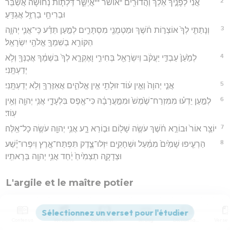
2
אֲנִי֙ לְפָנֶ֣יךָ אֵלֵ֔ךְ וַהֲדוּרִ֖ים *אושר **אֲיַשֵּׁ֑ר דַּלְת֤וֹת נְחוּשָׁה֙ אֲשַׁבֵּ֔ר
וּבְרִיחֵ֥י בַרְזֶ֖ל אֲגַדֵּֽעַ׃
3
וְנָתַתִּ֤י לְךָ֙ אוֹצְר֣וֹת חֹ֔שֶׁךְ וּמַטְמֻנֵ֖י מִסְתָּרִ֑ים לְמַ֣עַן תֵּדַ֗ע כִּֽי־אֲנִ֧י יְהוָ֛ה
הַקּוֹרֵ֥א בְשִׁמְךָ֖ אֱלֹהֵ֥י יִשְׂרָאֵֽל׃
4
לְמַ֙עַן֙ עַבְדִּ֣י יַעֲקֹ֔ב וְיִשְׂרָאֵ֖ל בְּחִירִ֑י וָאֶקְרָ֤א לְךָ֙ בִּשְׁמֶ֔ךָ אֲכַנְּךָ֖ וְלֹ֥א
יְדַעְתָּֽנִי׃
5
אֲנִ֤י יְהוָה֙ וְאֵ֣ין ע֔וֹד זוּלָתִ֖י אֵ֣ין אֱלֹהִ֑ים אֲאַזֶּרְךָ֖ וְלֹ֥א יְדַעְתָּֽנִי׃
6
לְמַ֣עַן יֵדְע֗וּ מִמִּזְרַח־שֶׁ֙מֶשׁ֙ וּמִמַּ֣עֲרָבָ֔הּ כִּי־אֶ֖פֶס בִּלְעָדָ֑י אֲנִ֥י יְהוָ֖ה וְאֵ֥ין
עֽוֹד׃
7
יוֹצֵ֥ר אוֹר֙ וּבוֹרֵ֣א חֹ֔שֶׁךְ עֹשֶׂ֥ה שָׁל֖וֹם וּב֣וֹרֵא רָ֑ע אֲנִ֥י יְהוָ֖ה עֹשֶׂ֥ה כָל־אֵֽלֶּה׃
8
הַרְעִ֤יפוּ שָׁמַ֙יִם֙ מִמַּ֔עַל וּשְׁחָקִ֖ים יִזְּלוּ־צֶ֑דֶק תִּפְתַּח־אֶ֣רֶץ וְיִפְרוּ־יֶ֗שַׁע
וּצְדָקָ֤ה תַצְמִ֙יחַ֙ יַ֔חַד אֲנִ֥י יְהוָ֖ה בְּרָאתִֽיו׃
L'argile et le maître potier
9
ה֗וֹי רָ֚ב אֶת־יֹ֣צְר֔וֹ חֶ֖רֶשׂ אֶת־חַרְשֵׂ֣י אֲדָמָ֑ה הֲיֹאמַ֨ר חֹ֤מֶר לְיֹֽצְרוֹ֙
מַֽה־תַּעֲשֶׂ֔ה וּפָעָלְךָ֖ אֵין־יָדַ֥יִם לֽוֹ׃
Contenus
Versions
Commentaires
Strong
Dictionnaire
10
ה֛וֹי אֹמֵ֥ר לְאָ֖ב מַה־תּוֹלִ֑יד וּלְאִשָּׁ֖ה מַה־תְּחִילִֽין׃