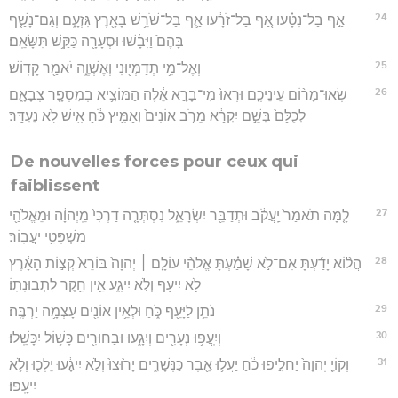
24
אַ֣ף בַּל־נִטָּ֗עוּ אַ֚ף בַּל־זֹרָ֔עוּ אַ֛ף בַּל־שֹׁרֵ֥שׁ בָּאָ֖רֶץ גִּזְעָ֑ם וְגַם־נָשַׁ֤ף
בָּהֶם֙ וַיִּבָ֔שׁוּ וּסְעָרָ֖ה כַּקַּ֥שׁ תִּשָּׂאֵֽם׃
25
וְאֶל־מִ֥י תְדַמְּי֖וּנִי וְאֶשְׁוֶ֑ה יֹאמַ֖ר קָדֽוֹשׁ׃
26
שְׂאוּ־מָר֨וֹם עֵינֵיכֶ֤ם וּרְאוּ֙ מִי־בָרָ֣א אֵ֔לֶּה הַמּוֹצִ֥יא בְמִסְפָּ֖ר צְבָאָ֑ם
לְכֻלָּם֙ בְּשֵׁ֣ם יִקְרָ֔א מֵרֹ֤ב אוֹנִים֙ וְאַמִּ֣יץ כֹּ֔חַ אִ֖ישׁ לֹ֥א נֶעְדָּֽר׃
De nouvelles forces pour ceux qui
faiblissent
27
לָ֤מָּה תֹאמַר֙ יַֽעֲקֹ֔ב וּתְדַבֵּ֖ר יִשְׂרָאֵ֑ל נִסְתְּרָ֤ה דַרְכִּי֙ מֵֽיְהוָ֔ה וּמֵאֱלֹהַ֖י
מִשְׁפָּטִ֥י יַעֲבֽוֹר׃
28
הֲל֨וֹא יָדַ֜עְתָּ אִם־לֹ֣א שָׁמַ֗עְתָּ אֱלֹהֵ֨י עוֹלָ֤ם ׀ יְהוָה֙ בּוֹרֵא֙ קְצ֣וֹת הָאָ֔רֶץ
לֹ֥א יִיעַ֖ף וְלֹ֣א יִיגָ֑ע אֵ֥ין חֵ֖קֶר לִתְבוּנָתֽוֹ׃
29
נֹתֵ֥ן לַיָּעֵ֖ף כֹּ֑חַ וּלְאֵ֥ין אוֹנִ֖ים עָצְמָ֥ה יַרְבֶּֽה׃
30
וְיִֽעֲפ֥וּ נְעָרִ֖ים וְיִגָ֑עוּ וּבַחוּרִ֖ים כָּשׁ֥וֹל יִכָּשֵֽׁלוּ׃
31
וְקוֹיֵ֤ יְהוָה֙ יַחֲלִ֣יפוּ כֹ֔חַ יַעֲל֥וּ אֵ֖בֶר כַּנְּשָׁרִ֑ים יָר֙וּצוּ֙ וְלֹ֣א יִיגָ֔עוּ יֵלְכ֖וּ וְלֹ֥א
יִיעָֽפוּ׃