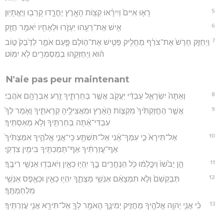
5
רָא֤וּ אִיִּים֙ וְיִירָ֔אוּ קְצ֥וֹת הָאָ֖רֶץ יֶחֱרָ֑דוּ קָרְב֖וּ וַיֶּאֱתָיֽוּן׃
6
אִ֥ישׁ אֶת־רֵעֵ֖הוּ יַעְזֹ֑רוּ וּלְאָחִ֖יו יֹאמַ֥ר חֲזָֽק׃
7
וַיְחַזֵּ֤ק חָרָשׁ֙ אֶת־צֹרֵ֔ף מַחֲלִ֥יק פַּטִּ֖ישׁ אֶת־ה֣וֹלֶם פָּ֑עַם אֹמֵ֤ר לַדֶּ֙בֶק֙ ט֣וֹב
ה֔וּא וַיְחַזְּקֵ֥הוּ בְמַסְמְרִ֖ים לֹ֥א יִמּֽוֹט׃
N'aie pas peur maintenant
8
וְאַתָּה֙ יִשְׂרָאֵ֣ל עַבְדִּ֔י יַעֲקֹ֖ב אֲשֶׁ֣ר בְּחַרְתִּ֑יךָ זֶ֖רַע אַבְרָהָ֥ם אֹהֲבִֽי׃
9
אֲשֶׁ֤ר הֶחֱזַקְתִּ֙יךָ֙ מִקְצ֣וֹת הָאָ֔רֶץ וּמֵאֲצִילֶ֖יהָ קְרָאתִ֑יךָ וָאֹ֤מַר לְךָ֙
עַבְדִּי־אַ֔תָּה בְּחַרְתִּ֖יךָ וְלֹ֥א מְאַסְתִּֽיךָ׃
10
אַל־תִּירָא֙ כִּ֣י עִמְּךָ־אָ֔נִי אַל־תִּשְׁתָּ֖ע כִּֽי־אֲנִ֣י אֱלֹהֶ֑יךָ אִמַּצְתִּ֙יךָ֙
אַף־עֲזַרְתִּ֔יךָ אַף־תְּמַכְתִּ֖יךָ בִּימִ֥ין צִדְקִֽי׃
11
הֵ֤ן יֵבֹ֙שׁוּ֙ וְיִכָּ֣לְמ֔וּ כֹּ֖ל הַנֶּחֱרִ֣ים בָּ֑ךְ יִֽהְי֥וּ כְאַ֛יִן וְיֹאבְד֖וּ אַנְשֵׁ֥י רִיבֶֽךָ׃
12
תְּבַקְשֵׁם֙ וְלֹ֣א תִמְצָאֵ֔ם אַנְשֵׁ֖י מַצֻּתֶ֑ךָ יִהְי֥וּ כְאַ֛יִן וּכְאֶ֖פֶס אַנְשֵׁ֥י
מִלְחַמְתֶּֽךָ׃
13
כִּ֗י אֲנִ֛י יְהוָ֥ה אֱלֹהֶ֖יךָ מַחֲזִ֣יק יְמִינֶ֑ךָ הָאֹמֵ֥ר לְךָ֛ אַל־תִּירָ֖א אֲנִ֥י עֲזַרְתִּֽיךָ׃