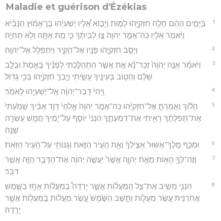
Maladie et guérison d'Ézékias
1
בַּיָּמִ֣ים הָהֵ֔ם חָלָ֥ה חִזְקִיָּ֖הוּ לָמ֑וּת וַיָּב֣וֹא אֵ֠לָיו יְשַׁעְיָ֨הוּ בֶן־אָמ֜וֹץ הַנָּבִ֗יא
וַיֹּ֨אמֶר אֵלָ֜יו כֹּֽה־אָמַ֤ר יְהוָה֙ צַ֣ו לְבֵיתֶ֔ךָ כִּ֛י מֵ֥ת אַתָּ֖ה וְלֹ֥א תִֽחְיֶֽה׃
2
וַיַּסֵּ֧ב חִזְקִיָּ֛הוּ פָּנָ֖יו אֶל־הַקִּ֑יר וַיִּתְפַּלֵּ֖ל אֶל־יְהוָֽה׃
3
וַיֹּאמַ֗ר אָנָּ֤ה יְהוָה֙ זְכָר־נָ֞א אֵ֣ת אֲשֶׁ֧ר הִתְהַלַּ֣כְתִּי לְפָנֶ֗יךָ בֶּֽאֱמֶת֙ וּבְלֵ֣ב
שָׁלֵ֔ם וְהַטּ֥וֹב בְּעֵינֶ֖יךָ עָשִׂ֑יתִי וַיֵּ֥בְךְּ חִזְקִיָּ֖הוּ בְּכִ֥י גָדֽוֹל׃
4
וַֽיְהִי֙ דְּבַר־יְהוָ֔ה אֶֽל־יְשַׁעְיָ֖הוּ לֵאמֹֽר׃
5
הָל֞וֹךְ וְאָמַרְתָּ֣ אֶל־חִזְקִיָּ֗הוּ כֹּֽה־אָמַ֤ר יְהוָה֙ אֱלֹהֵי֙ דָּוִ֣ד אָבִ֔יךָ שָׁמַ֙עְתִּי֙
אֶת־תְּפִלָּתֶ֔ךָ רָאִ֖יתִי אֶת־דִּמְעָתֶ֑ךָ הִנְנִי֙ יוֹסִ֣ף עַל־יָמֶ֔יךָ חֲמֵ֥שׁ עֶשְׂרֵ֖ה
שָׁנָֽה׃
6
וּמִכַּ֤ף מֶֽלֶךְ־אַשּׁוּר֙ אַצִּ֣ילְךָ֔ וְאֵ֖ת הָעִ֣יר הַזֹּ֑את וְגַנּוֹתִ֖י עַל־הָעִ֥יר הַזֹּֽאת׃
7
וְזֶה־לְּךָ֥ הָא֖וֹת מֵאֵ֣ת יְהוָ֑ה אֲשֶׁר֙ יַעֲשֶׂ֣ה יְהוָ֔ה אֶת־הַדָּבָ֥ר הַזֶּ֖ה אֲשֶׁ֥ר
דִּבֵּֽר׃
8
הִנְנִ֣י מֵשִׁ֣יב אֶת־צֵ֣ל הַֽמַּעֲל֡וֹת אֲשֶׁ֣ר יָרְדָה֩ בְמַעֲל֨וֹת אָחָ֥ז בַּשֶּׁ֛מֶשׁ
אֲחֹרַנִּ֖ית עֶ֣שֶׂר מַעֲל֑וֹת וַתָּ֤שָׁב הַשֶּׁ֙מֶשׁ֙ עֶ֣שֶׂר מַעֲל֔וֹת בַּֽמַּעֲל֖וֹת אֲשֶׁ֥ר
יָרָֽדָה׃