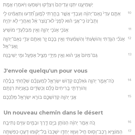
יַשְׁמִיעֻ֑נוּ יִתְּנ֤וּ עֵֽדֵיהֶם֙ וְיִצְדָּ֔קוּ וְיִשְׁמְע֖וּ וְיֹאמְר֥וּ אֱמֶֽת׃
10
אַתֶּ֤ם עֵדַי֙ נְאֻם־יְהוָ֔ה וְעַבְדִּ֖י אֲשֶׁ֣ר בָּחָ֑רְתִּי לְמַ֣עַן תֵּ֠דְעוּ וְתַאֲמִ֨ינוּ לִ֤י
וְתָבִ֙ינוּ֙ כִּֽי־אֲנִ֣י ה֔וּא לְפָנַי֙ לֹא־נ֣וֹצַר אֵ֔ל וְאַחֲרַ֖י לֹ֥א יִהְיֶֽה׃
11
אָנֹכִ֥י אָנֹכִ֖י יְהוָ֑ה וְאֵ֥ין מִבַּלְעָדַ֖י מוֹשִֽׁיעַ׃
12
אָנֹכִ֞י הִגַּ֤דְתִּי וְהוֹשַׁ֙עְתִּי֙ וְהִשְׁמַ֔עְתִּי וְאֵ֥ין בָּכֶ֖ם זָ֑ר וְאַתֶּ֥ם עֵדַ֛י נְאֻם־יְהוָ֖ה
וַֽאֲנִי־אֵֽל׃
13
גַּם־מִיּוֹם֙ אֲנִ֣י ה֔וּא וְאֵ֥ין מִיָּדִ֖י מַצִּ֑יל אֶפְעַ֖ל וּמִ֥י יְשִׁיבֶֽנָּה׃
J'envoie quelqu'un pour vous
14
כֹּֽה־אָמַ֧ר יְהוָ֛ה גֹּאַלְכֶ֖ם קְד֣וֹשׁ יִשְׂרָאֵ֑ל לְמַעַנְכֶ֞ם שִׁלַּ֣חְתִּי בָבֶ֗לָה
וְהוֹרַדְתִּ֤י בָֽרִיחִים֙ כֻּלָּ֔ם וְכַשְׂדִּ֖ים בָּאֳנִיּ֥וֹת רִנָּתָֽם׃
15
אֲנִ֥י יְהוָ֖ה קְדֽוֹשְׁכֶ֑ם בּוֹרֵ֥א יִשְׂרָאֵ֖ל מַלְכְּכֶֽם׃
Un nouveau chemin dans le désert
16
כֹּ֚ה אָמַ֣ר יְהוָ֔ה הַנּוֹתֵ֥ן בַּיָּ֖ם דָּ֑רֶךְ וּבְמַ֥יִם עַזִּ֖ים נְתִיבָֽה׃
17
הַמּוֹצִ֥יא רֶֽכֶב־וָס֖וּס חַ֣יִל וְעִזּ֑וּז יַחְדָּ֤ו יִשְׁכְּבוּ֙ בַּל־יָק֔וּמוּ דָּעֲכ֖וּ כַּפִּשְׁתָּ֥ה