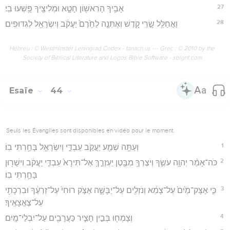
27
אָבִ֥יךָ הָרִאשׁ֖וֹן חָטָ֑א וּמְלִיצֶ֖יךָ פָּ֥שְׁעוּ בִֽי׃
28
וַאֲחַלֵּ֖ל שָׂ֣רֵי קֹ֑דֶשׁ וְאֶתְּנָ֤ה לַחֵ֙רֶם֙ יַעֲקֹ֔ב וְיִשְׂרָאֵ֖ל לְגִדּוּפִֽים׃
Hébreu : © Westminster Leningrad Codex - tanach.us --- Grec : © 2010 by the
Society of Biblical Literature and Logos Bible Software - sblgnt.com
Esaïe
44
Seuls les Évangiles sont disponibles en vidéo pour le moment.
1
וְעַתָּ֥ה שְׁמַ֖ע יַעֲקֹ֣ב עַבְדִּ֑י וְיִשְׂרָאֵ֖ל בָּחַ֥רְתִּי בֽוֹ׃
2
כֹּה־אָמַ֨ר יְהוָ֥ה עֹשֶׂ֛ךָ וְיֹצֶרְךָ֥ מִבֶּ֖טֶן יַעְזְרֶ֑ךָּ אַל־תִּירָא֙ עַבְדִּ֣י יַֽעֲקֹ֔ב וִישֻׁר֖וּן
בָּחַ֥רְתִּי בֽוֹ׃
3
כִּ֤י אֶצָּק־מַ֙יִם֙ עַל־צָמֵ֔א וְנֹזְלִ֖ים עַל־יַבָּשָׁ֑ה אֶצֹּ֤ק רוּחִי֙ עַל־זַרְעֶ֔ךָ וּבִרְכָתִ֖י
עַל־צֶאֱצָאֶֽיךָ׃
4
וְצָמְח֖וּ בְּבֵ֣ין חָצִ֑יר כַּעֲרָבִ֖ים עַל־יִבְלֵי־מָֽיִם׃