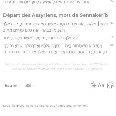
35
וְגַנּוֹתִ֛י עַל־הָעִ֥יר הַזֹּ֖את לְהֽוֹשִׁיעָ֑הּ לְמַֽעֲנִ֔י וּלְמַ֖עַן דָּוִ֥ד עַבְדִּֽי׃
Départ des Assyriens, mort de Sennakérib
36
וַיֵּצֵ֣א ׀ מַלְאַ֣ךְ יְהוָ֗ה וַיַּכֶּה֙ בְּמַחֲנֵ֣ה אַשּׁ֔וּר מֵאָ֛ה וּשְׁמֹנִ֥ים וַחֲמִשָּׁ֖ה אָ֑לֶף
וַיַּשְׁכִּ֣ימוּ בַבֹּ֔קֶר וְהִנֵּ֥ה כֻלָּ֖ם פְּגָרִ֥ים מֵתִֽים׃
37
וַיִּסַּ֣ע וַיֵּ֔לֶךְ וַיָּ֖שָׁב סַנְחֵרִ֣יב מֶֽלֶךְ־אַשּׁ֑וּר וַיֵּ֖שֶׁב בְּנִֽינְוֵֽה׃
38
וַיְהִי֩ ה֨וּא מִֽשְׁתַּחֲוֶ֜ה בֵּ֣ית ׀ נִסְרֹ֣ךְ אֱלֹהָ֗יו וְֽאַדְרַמֶּ֨לֶךְ וְשַׂרְאֶ֤צֶר בָּנָיו֙
הִכֻּ֣הוּ בַחֶ֔רֶב וְהֵ֥מָּה נִמְלְט֖וּ אֶ֣רֶץ אֲרָרָ֑ט וַיִּמְלֹ֛ךְ אֵֽסַר־חַדֹּ֥ן בְּנ֖וֹ תַּחְתָּֽיו׃
Hébreu : © Westminster Leningrad Codex - tanach.us --- Grec : © 2010 by the
Society of Biblical Literature and Logos Bible Software - sblgnt.com
Esaïe
38
Seuls les Évangiles sont disponibles en vidéo pour le moment.