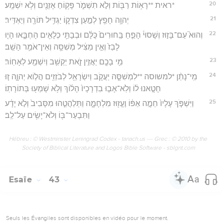
20
*ראית **רָא֥וֹת רַבּ֖וֹת וְלֹ֣א תִשְׁמֹ֑ר פָּק֥וֹחַ אָזְנַ֖יִם וְלֹ֥א יִשְׁמָֽע׃
21
יְהוָ֥ה חָפֵ֖ץ לְמַ֣עַן צִדְק֑וֹ יַגְדִּ֥יל תּוֹרָ֖ה וְיַאְדִּֽיר׃
22
וְהוּא֮ עַם־בָּז֣וּז וְשָׁסוּי֒ הָפֵ֤חַ בַּֽחוּרִים֙ כֻּלָּ֔ם וּבְבָתֵּ֥י כְלָאִ֖ים הָחְבָּ֑אוּ הָי֤וּ
לָבַז֙ וְאֵ֣ין מַצִּ֔יל מְשִׁסָּ֖ה וְאֵין־אֹמֵ֥ר הָשַֽׁב׃
23
מִ֥י בָכֶ֖ם יַאֲזִ֣ין זֹ֑את יַקְשִׁ֥ב וְיִשְׁמַ֖ע לְאָחֽוֹר׃
24
מִֽי־נָתַ֨ן *למשוסה **לִמְשִׁסָּ֧ה יַעֲקֹ֛ב וְיִשְׂרָאֵ֥ל לְבֹזְזִ֖ים הֲל֣וֹא יְהוָ֑ה ז֚וּ
חָטָ֣אנוּ ל֔וֹ וְלֹֽא־אָב֤וּ בִדְרָכָיו֙ הָל֔וֹךְ וְלֹ֥א שָׁמְע֖וּ בְּתוֹרָתֽוֹ׃
25
וַיִּשְׁפֹּ֤ךְ עָלָיו֙ חֵמָ֣ה אַפּ֔וֹ וֶעֱז֖וּז מִלְחָמָ֑ה וַתְּלַהֲטֵ֤הוּ מִסָּבִיב֙ וְלֹ֣א יָדָ֔ע
וַתִּבְעַר־בּ֖וֹ וְלֹא־יָשִׂ֥ים עַל־לֵֽב׃
Hébreu : © Westminster Leningrad Codex - tanach.us --- Grec : © 2010 by the
Society of Biblical Literature and Logos Bible Software - sblgnt.com
Esaïe
43
Seuls les Évangiles sont disponibles en vidéo pour le moment.