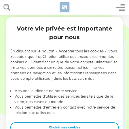
13
וַֽיַּעֲמֹד֙ רַב־שָׁקֵ֔ה וַיִּקְרָ֥א בְקוֹל־גָּד֖וֹל יְהוּדִ֑ית וַיֹּ֕אמֶר שִׁמְע֗וּ אֶת־דִּבְרֵ֛י
הַמֶּ֥לֶךְ הַגָּד֖וֹל מֶ֥לֶךְ אַשּֽׁוּר׃
14
כֹּ֚ה אָמַ֣ר הַמֶּ֔לֶךְ אַל־יַשִּׁ֥א לָכֶ֖ם חִזְקִיָּ֑הוּ כִּ֥י לֹֽא־יוּכַ֖ל לְהַצִּ֥יל אֶתְכֶֽם׃
Hébreu / Grec - Texte original
15
וְאַל־יַבְטַ֨ח אֶתְכֶ֤ם חִזְקִיָּ֙הוּ֙ אֶל־יְהוָ֣ה לֵאמֹ֔ר הַצֵּ֥ל יַצִּילֵ֖נוּ יְהוָ֑ה לֹ֤א
Votre vie privée est importante
Esaïe
36
תִנָּתֵן֙ הָעִ֣יר הַזֹּ֔את בְּיַ֖ד מֶ֥לֶךְ אַשּֽׁוּר׃
pour nous
16
אַֽל־תִּשְׁמְע֖וּ אֶל־חִזְקִיָּ֑הוּ סכִּי֩ כֹ֨ה אָמַ֜ר הַמֶּ֣לֶךְ אַשּׁ֗וּר עֲשֽׂוּ־אִתִּ֤י בְרָכָה֙
וּצְא֣וּ אֵלַ֔י וְאִכְל֤וּ אִישׁ־גַּפְנוֹ֙ וְאִ֣ישׁ תְּאֵנָת֔וֹ וּשְׁת֖וּ אִ֥ישׁ מֵי־בוֹרֽוֹ׃
En cliquant sur le bouton « Accepter tous les cookies », vous
acceptez que TopChrétien utilise des traceurs (comme des
17
עַד־בֹּאִ֕י וְלָקַחְתִּ֥י אֶתְכֶ֖ם אֶל־אֶ֣רֶץ כְּאַרְצְכֶ֑ם אֶ֤רֶץ דָּגָן֙ וְתִיר֔וֹשׁ אֶ֥רֶץ
cookies ou l'identifiant unique de votre compte utilisateur) et
לֶ֖חֶם וּכְרָמִֽים׃
traite vos données à caractère personnel (comme vos
18
données de navigation et les informations renseignées dans
פֶּן־יַסִּ֨ית אֶתְכֶ֤ם חִזְקִיָּ֙הוּ֙ לֵאמֹ֔ר יְהוָ֖ה יַצִּילֵ֑נוּ הַהִצִּ֜ילוּ אֱלֹהֵ֤י הַגּוֹיִם֙ אִ֣ישׁ
votre compte utilisateur) dans les buts suivants :
אֶת־אַרְצ֔וֹ מִיַּ֖ד מֶ֥לֶךְ אַשּֽׁוּר׃
19
אַיֵּ֞ה אֱלֹהֵ֤י חֲמָת֙ וְאַרְפָּ֔ד אַיֵּ֖ה אֱלֹהֵ֣י סְפַרְוָ֑יִם וְכִֽי־הִצִּ֥ילוּ אֶת־שֹׁמְר֖וֹן
Mesurer l'audience de notre service
מִיָּדִֽי׃
Vous permettre d'utiliser des services tiers tels que de la
vidéo, des cartes du monde…
20
מִ֗י בְּכָל־אֱלֹהֵ֤י הָֽאֲרָצוֹת֙ הָאֵ֔לֶּה אֲשֶׁר־הִצִּ֥ילוּ אֶת־אַרְצָ֖ם מִיָּדִ֑י כִּֽי־יַצִּ֧יל
Vous permettre d'entrer en contact avec notre service de
יְהוָ֛ה אֶת־יְרוּשָׁלִַ֖ם מִיָּדִֽי׃
relation aux utilisateurs.
21
וַֽיַּחֲרִ֔ישׁוּ וְלֹֽא־עָנ֥וּ אֹת֖וֹ דָּבָ֑ר כִּֽי־מִצְוַ֨ת הַמֶּ֥לֶךְ הִ֛יא לֵאמֹ֖ר לֹ֥א תַעֲנֻֽהוּ׃
Choisir mes cookies
22
וַיָּבֹ֣א אֶלְיָקִ֣ים בֶּן־חִלְקִיָּ֣הוּ אֲשֶׁר־עַל־הַ֠בַּיִת וְשֶׁבְנָ֨א הַסּוֹפֵ֜ר וְיוֹאָ֨ח