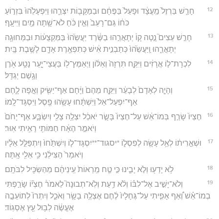
12
חָרַ֤שׁ בַּרְזֶל֙ מַֽעֲצָ֔ד וּפָעַל֙ בַּפֶּחָ֔ם וּבַמַּקָּב֖וֹת יִצְּרֵ֑הוּ וַיִּפְעָלֵ֙הוּ֙ בִּזְר֣וֹעַ
כֹּח֔וֹ גַּם־רָעֵב֙ וְאֵ֣ין כֹּ֔חַ לֹא־שָׁ֥תָה מַ֖יִם וַיִּיעָֽף׃
13
חָרַ֣שׁ עֵצִים֮ נָ֣טָה קָו֒ יְתָאֲרֵ֣הוּ בַשֶּׂ֔רֶד יַעֲשֵׂ֙הוּ֙ בַּמַּקְצֻע֔וֹת וּבַמְּחוּגָ֖ה
יְתָאֳרֵ֑הוּ וַֽיַּעֲשֵׂ֙הוּ֙ כְּתַבְנִ֣ית אִ֔ישׁ כְּתִפְאֶ֥רֶת אָדָ֖ם לָשֶׁ֥בֶת בָּֽיִת׃
14
לִכְרָת־ל֣וֹ אֲרָזִ֔ים וַיִּקַּ֤ח תִּרְזָה֙ וְאַלּ֔וֹן וַיְאַמֶּץ־ל֖וֹ בַּעֲצֵי־יָ֑עַר נָטַ֥ע אֹ֖רֶן
וְגֶ֥שֶׁם יְגַדֵּֽל׃
15
וְהָיָ֤ה לְאָדָם֙ לְבָעֵ֔ר וַיִּקַּ֤ח מֵהֶם֙ וַיָּ֔חָם אַף־יַשִּׂ֖יק וְאָ֣פָה לָ֑חֶם
אַף־יִפְעַל־אֵל֙ וַיִּשְׁתָּ֔חוּ עָשָׂ֥הוּ פֶ֖סֶל וַיִּסְגָּד־לָֽמוֹ׃
16
חֶצְיוֹ֙ שָׂרַ֣ף בְּמוֹ־אֵ֔שׁ עַל־חֶצְיוֹ֙ בָּשָׂ֣ר יֹאכֵ֔ל יִצְלֶ֥ה צָלִ֖י וְיִשְׂבָּ֑ע אַף־יָחֹם֙
וְיֹאמַ֣ר הֶאָ֔ח חַמּוֹתִ֖י רָאִ֥יתִי אֽוּר׃
17
וּשְׁאֵ֣רִית֔וֹ לְאֵ֥ל עָשָׂ֖ה לְפִסְל֑וֹ *יסגוד־**יִסְגָּד־ל֤וֹ וְיִשְׁתַּ֙חוּ֙ וְיִתְפַּלֵּ֣ל אֵלָ֔יו
וְיֹאמַר֙ הַצִּילֵ֔נִי כִּ֥י אֵלִ֖י אָֽתָּה׃
18
לֹ֥א יָדְע֖וּ וְלֹ֣א יָבִ֑ינוּ כִּ֣י טַ֤ח מֵֽרְאוֹת֙ עֵֽינֵיהֶ֔ם מֵהַשְׂכִּ֖יל לִבֹּתָֽם׃
19
וְלֹא־יָשִׁ֣יב אֶל־לִבּ֗וֹ וְלֹ֨א דַ֥עַת וְלֹֽא־תְבוּנָה֮ לֵאמֹר֒ חֶצְי֞וֹ שָׂרַ֣פְתִּי
בְמוֹ־אֵ֗שׁ וְ֠אַף אָפִ֤יתִי עַל־גֶּחָלָיו֙ לֶ֔חֶם אֶצְלֶ֥ה בָשָׂ֖ר וְאֹכֵ֑ל וְיִתְרוֹ֙ לְתוֹעֵבָ֣ה
אֶעֱשֶׂ֔ה לְב֥וּל עֵ֖ץ אֶסְגּֽוֹד׃