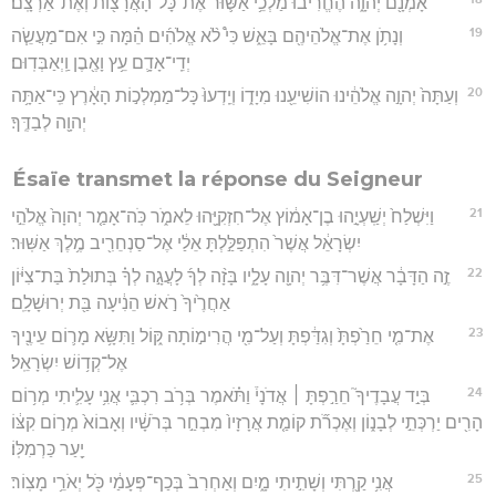
אָמְנָ֖ם יְהוָ֑ה הֶחֱרִ֜יבוּ מַלְכֵ֥י אַשּׁ֛וּר אֶת־כָּל־הָאֲרָצ֖וֹת וְאֶת־אַרְצָֽם׃
19
וְנָתֹ֥ן אֶת־אֱלֹהֵיהֶ֖ם בָּאֵ֑שׁ כִּי֩ לֹ֨א אֱלֹהִ֜ים הֵ֗מָּה כִּ֣י אִם־מַעֲשֵׂ֧ה
יְדֵֽי־אָדָ֛ם עֵ֥ץ וָאֶ֖בֶן וַֽיְאַבְּדֽוּם׃
20
וְעַתָּה֙ יְהוָ֣ה אֱלֹהֵ֔ינוּ הוֹשִׁיעֵ֖נוּ מִיָד֑וֹ וְיֵֽדְעוּ֙ כָּל־מַמְלְכ֣וֹת הָאָ֔רֶץ כִּֽי־אַתָּ֥ה
יְהוָ֖ה לְבַדֶּֽךָ׃
Ésaïe transmet la réponse du Seigneur
21
וַיִּשְׁלַח֙ יְשַֽׁעְיָ֣הוּ בֶן־אָמ֔וֹץ אֶל־חִזְקִיָּ֖הוּ לֵאמֹ֑ר כֹּֽה־אָמַ֤ר יְהוָה֙ אֱלֹהֵ֣י
יִשְׂרָאֵ֔ל אֲשֶׁר֙ הִתְפַּלַּ֣לְתָּ אֵלַ֔י אֶל־סַנְחֵרִ֖יב מֶ֥לֶךְ אַשּֽׁוּר׃
22
זֶ֣ה הַדָּבָ֔ר אֲשֶׁר־דִּבֶּ֥ר יְהוָ֖ה עָלָ֑יו בָּזָ֨ה לְךָ֜ לָעֲגָ֣ה לְךָ֗ בְּתוּלַת֙ בַּת־צִיּ֔וֹן
אַחֲרֶ֙יךָ֙ רֹ֣אשׁ הֵנִ֔יעָה בַּ֖ת יְרוּשָׁלִָֽם׃
23
אֶת־מִ֤י חֵרַ֙פְתָּ֙ וְגִדַּ֔פְתָּ וְעַל־מִ֖י הֲרִימ֣וֹתָה קּ֑וֹל וַתִּשָּׂ֥א מָר֛וֹם עֵינֶ֖יךָ
אֶל־קְד֥וֹשׁ יִשְׂרָאֵֽל׃
24
בְּיַ֣ד עֲבָדֶיךָ֮ חֵרַ֣פְתָּ ׀ אֲדֹנָי֒ וַתֹּ֗אמֶר בְּרֹ֥ב רִכְבִּ֛י אֲנִ֥י עָלִ֛יתִי מְר֥וֹם
הָרִ֖ים יַרְכְּתֵ֣י לְבָנ֑וֹן וְאֶכְרֹ֞ת קוֹמַ֤ת אֲרָזָיו֙ מִבְחַ֣ר בְּרֹשָׁ֔יו וְאָבוֹא֙ מְר֣וֹם קִצּ֔וֹ
יַ֖עַר כַּרְמִלּֽוֹ׃
25
אֲנִ֥י קַ֖רְתִּי וְשָׁתִ֣יתִי מָ֑יִם וְאַחְרִב֙ בְּכַף־פְּעָמַ֔י כֹּ֖ל יְאֹרֵ֥י מָצֽוֹר׃