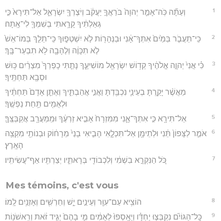
1
וְעַתָּ֞ה כֹּֽה־אָמַ֤ר יְהוָה֙ בֹּרַאֲךָ֣ יַעֲקֹ֔ב וְיֹצֶרְךָ֖ יִשְׂרָאֵ֑ל אַל־תִּירָא֙ כִּ֣י
גְאַלְתִּ֔יךָ קָרָ֥אתִי בְשִׁמְךָ֖ לִי־אָֽתָּה׃
2
כִּֽי־תַעֲבֹ֤ר בַּמַּ֙יִם֙ אִתְּךָ־אָ֔נִי וּבַנְּהָר֖וֹת לֹ֣א יִשְׁטְפ֑וּךָ כִּֽי־תֵלֵ֤ךְ בְּמוֹ־אֵשׁ֙
לֹ֣א תִכָּוֶ֔ה וְלֶהָבָ֖ה לֹ֥א תִבְעַר־בָּֽךְ׃
3
כִּ֗י אֲנִי֙ יְהוָ֣ה אֱלֹהֶ֔יךָ קְד֥וֹשׁ יִשְׂרָאֵ֖ל מוֹשִׁיעֶ֑ךָ נָתַ֤תִּי כָפְרְךָ֙ מִצְרַ֔יִם כּ֥וּשׁ
וּסְבָ֖א תַּחְתֶּֽיךָ׃
4
מֵאֲשֶׁ֨ר יָקַ֧רְתָּ בְעֵינַ֛י נִכְבַּ֖דְתָּ וַאֲנִ֣י אֲהַבְתִּ֑יךָ וְאֶתֵּ֤ן אָדָם֙ תַּחְתֶּ֔יךָ
וּלְאֻמִּ֖ים תַּ֥חַת נַפְשֶֽׁךָ׃
5
אַל־תִּירָ֖א כִּ֣י אִתְּךָ־אָ֑נִי מִמִּזְרָח֙ אָבִ֣יא זַרְעֶ֔ךָ וּמִֽמַּעֲרָ֖ב אֲקַבְּצֶֽךָּ׃
6
אֹמַ֤ר לַצָּפוֹן֙ תֵּ֔נִי וּלְתֵימָ֖ן אַל־תִּכְלָ֑אִי הָבִ֤יאִי בָנַי֙ מֵרָח֔וֹק וּבְנוֹתַ֖י מִקְצֵ֥ה
הָאָֽרֶץ׃
7
כֹּ֚ל הַנִּקְרָ֣א בִשְׁמִ֔י וְלִכְבוֹדִ֖י בְּרָאתִ֑יו יְצַרְתִּ֖יו אַף־עֲשִׂיתִֽיו׃
Mes témoins, c'est vous
8
הוֹצִ֥יא עַם־עִוֵּ֖ר וְעֵינַ֣יִם יֵ֑שׁ וְחֵרְשִׁ֖ים וְאָזְנַ֥יִם לָֽמוֹ׃
9
כָּֽל־הַגּוֹיִ֞ם נִקְבְּצ֣וּ יַחְדָּ֗ו וְיֵאָֽסְפוּ֙ לְאֻמִּ֔ים מִ֤י בָהֶם֙ יַגִּ֣יד זֹ֔את וְרִֽאשֹׁנ֖וֹת