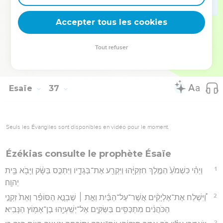
בֶּן־אָסָ֧ף הַמַּזְכִּ֛יר אֶל־חִזְקִיָּ֖הוּ קְרוּעֵ֣י בְגָדִ֑ים וַיַּגִּ֣ידוּ ל֔וֹ אֵ֖ת דִּבְרֵ֥י
Accepter tous les cookies
רַב־שָׁקֵֽה׃
Hébreu : © Westminster Leningrad Codex - tanach.us --- Grec : © 2010 by the
Tout refuser
Society of Biblical Literature and Logos Bible Software - sblgnt.com
Esaïe
37
Seuls les Évangiles sont disponibles en vidéo pour le moment.
Ézékias consulte le prophète Ésaïe
1
וַיְהִ֗י כִּשְׁמֹ֙עַ֙ הַמֶּ֣לֶךְ חִזְקִיָּ֔הוּ וַיִּקְרַ֖ע אֶת־בְּגָדָ֑יו וַיִּתְכַּ֣ס בַּשָּׂ֔ק וַיָּבֹ֖א בֵּ֥ית
יְהוָֽה׃
2
וַ֠יִּשְׁלַח אֶת־אֶלְיָקִ֨ים אֲשֶׁר־עַל־הַבַּ֜יִת וְאֵ֣ת ׀ שֶׁבְנָ֣א הַסּוֹפֵ֗ר וְאֵת֙ זִקְנֵ֣י
הַכֹּהֲנִ֔ים מִתְכַּסִּ֖ים בַּשַּׂקִּ֑ים אֶל־יְשַֽׁעְיָ֥הוּ בֶן־אָמ֖וֹץ הַנָּבִֽיא׃
3