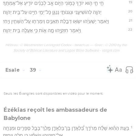
19
חַ֥י חַ֛י ה֥וּא יוֹדֶ֖ךָ כָּמ֣וֹנִי הַיּ֑וֹם אָ֣ב לְבָנִ֔ים יוֹדִ֖יעַ אֶל־אֲמִתֶּֽךָ׃
20
יְהוָ֖ה לְהוֹשִׁיעֵ֑נִי וּנְגִנוֹתַ֧י נְנַגֵּ֛ן כָּל־יְמֵ֥י חַיֵּ֖ינוּ עַל־בֵּ֥ית יְהוָֽה׃
21
וַיֹּ֣אמֶר יְשַׁעְיָ֔הוּ יִשְׂא֖וּ דְּבֶ֣לֶת תְּאֵנִ֑ים וְיִמְרְח֥וּ עַֽל־הַשְּׁחִ֖ין וְיֶֽחִי׃
22
וַיֹּ֥אמֶר חִזְקִיָּ֖הוּ מָ֣ה א֑וֹת כִּ֥י אֶעֱלֶ֖ה בֵּ֥ית יְהוָֽה׃
Hébreu : © Westminster Leningrad Codex - tanach.us --- Grec : © 2010 by the
Society of Biblical Literature and Logos Bible Software - sblgnt.com
Esaïe
39
Seuls les Évangiles sont disponibles en vidéo pour le moment.
Ézékias reçoit les ambassadeurs de
Babylone
1
בָּעֵ֣ת הַהִ֡וא שָׁלַ֡ח מְרֹדַ֣ךְ בַּ֠לְאֲדָן בֶּֽן־בַּלְאֲדָ֧ן מֶֽלֶךְ־בָּבֶ֛ל סְפָרִ֥ים וּמִנְחָ֖ה
אֶל־חִזְקִיָּ֑הוּ וַיִּשְׁמַ֕ע כִּ֥י חָלָ֖ה וַֽיֶּחֱזָֽק׃