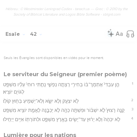
Hébreu : © Westminster Leningrad Codex - tanach.us --- Grec : © 2010 by the
Society of Biblical Literature and Logos Bible Software - sblgnt.com
Esaïe
42
Seuls les Évangiles sont disponibles en vidéo pour le moment.
Le serviteur du Seigneur (premier poème)
1
הֵ֤ן עַבְדִּי֙ אֶתְמָךְ־בּ֔וֹ בְּחִירִ֖י רָצְתָ֣ה נַפְשִׁ֑י נָתַ֤תִּי רוּחִי֙ עָלָ֔יו מִשְׁפָּ֖ט
לַגּוֹיִ֥ם יוֹצִֽיא׃
2
לֹ֥א יִצְעַ֖ק וְלֹ֣א יִשָּׂ֑א וְלֹֽא־יַשְׁמִ֥יעַ בַּח֖וּץ קוֹלֽוֹ׃
3
קָנֶ֤ה רָצוּץ֙ לֹ֣א יִשְׁבּ֔וֹר וּפִשְׁתָּ֥ה כֵהָ֖ה לֹ֣א יְכַבֶּ֑נָּה לֶאֱמֶ֖ת יוֹצִ֥יא מִשְׁפָּֽט׃
4
לֹ֤א יִכְהֶה֙ וְלֹ֣א יָר֔וּץ עַד־יָשִׂ֥ים בָּאָ֖רֶץ מִשְׁפָּ֑ט וּלְתוֹרָת֖וֹ אִיִּ֥ים יְיַחֵֽילוּ׃
Lumière pour les nations