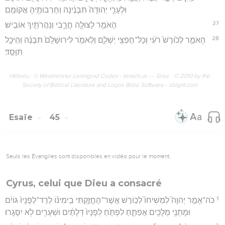
וּלְעָרֵ֤י יְהוּדָה֙ תִּבָּנֶ֔ינָה וְחָרְבוֹתֶ֖יהָ אֲקוֹמֵֽם׃
27
הָאֹמֵ֥ר לַצּוּלָ֖ה חֳרָ֑בִי וְנַהֲרֹתַ֖יִךְ אוֹבִֽישׁ׃
28
הָאֹמֵ֤ר לְכ֙וֹרֶשׁ֙ רֹעִ֔י וְכָל־חֶפְצִ֖י יַשְׁלִ֑ם וְלֵאמֹ֤ר לִירוּשָׁלִַ֙ם֙ תִּבָּנֶ֔ה וְהֵיכָ֖ל
תִּוָּסֵֽד׃
Hébreu : © Westminster Leningrad Codex - tanach.us --- Grec : © 2010 by the
Society of Biblical Literature and Logos Bible Software - sblgnt.com
Esaïe
45
Seuls les Évangiles sont disponibles en vidéo pour le moment.
Cyrus, celui que Dieu a consacré
1
כֹּה־אָמַ֣ר יְהוָה֮ לִמְשִׁיחוֹ֮ לְכ֣וֹרֶשׁ אֲשֶׁר־הֶחֱזַ֣קְתִּי בִֽימִינ֗וֹ לְרַד־לְפָנָיו֙ גּוֹיִ֔ם
וּמָתְנֵ֥י מְלָכִ֖ים אֲפַתֵּ֑חַ לִפְתֹּ֤חַ לְפָנָיו֙ דְּלָתַ֔יִם וּשְׁעָרִ֖ים לֹ֥א יִסָּגֵֽרוּ׃