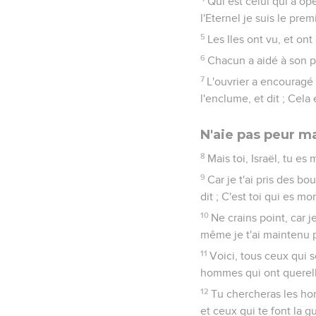
Qui est celui qui a op
l'Eternel je suis le prem
5
Les Iles ont vu, et ont
6
Chacun a aidé à son pro
7
L'ouvrier a encouragé
l'enclume, et dit ; Cela 
N'aie pas peur m
8
Mais toi, Israël, tu es
9
Car je t'ai pris des bou
dit ; C'est toi qui es mon
10
Ne crains point, car je 
même je t'ai maintenu p
11
Voici, tous ceux qui s
hommes qui ont querelle
12
Tu chercheras les homm
et ceux qui te font la g