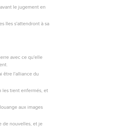
n avant le jugement en
les Iles s'attendront à sa
 terre avec ce qu'elle
ent.
ai être l'alliance du
n les tient enfermés, et
ma louange aux images
e de nouvelles, et je