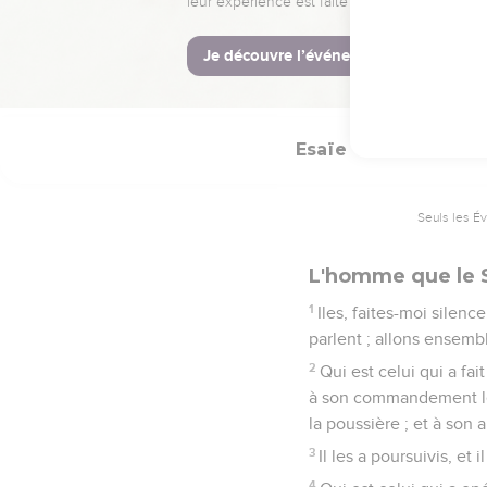
30
Les jeunes gens se la
31
Mais ceux qui s'atten
aigles ; ils courront ; e
Esaïe
41
Seuls les É
L'homme que le S
1
Iles, faites-moi silenc
parlent ; allons ensem
2
Qui est celui qui a fait
à son commandement les 
la poussière ; et à son 
3
Il les a poursuivis, et
4