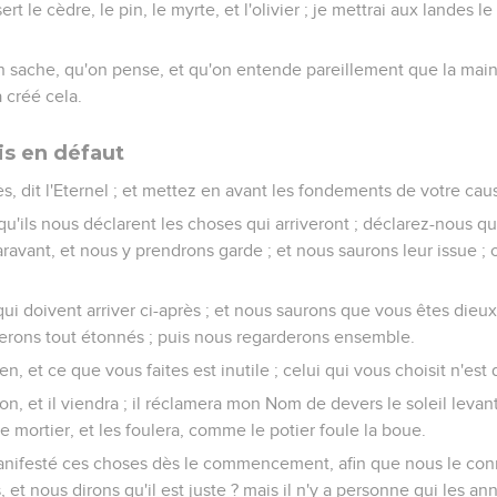
ert le cèdre, le pin, le myrte, et l'olivier ; je mettrai aux landes le
n sache, qu'on pense, et qu'on entende pareillement que la main d
a créé cela.
is en défaut
s, dit l'Eternel ; et mettez en avant les fondements de votre caus
u'ils nous déclarent les choses qui arriveront ; déclarez-nous qu
ravant, et nous y prendrons garde ; et nous saurons leur issue ;
ui doivent arriver ci-après ; et nous saurons que vous êtes dieux 
serons tout étonnés ; puis nous regarderons ensemble.
en, et ce que vous faites est inutile ; celui qui vous choisit n'es
lon, et il viendra ; il réclamera mon Nom de devers le soleil levan
e mortier, et les foulera, comme le potier foule la boue.
manifesté ces choses dès le commencement, afin que nous le conn
t nous dirons qu'il est juste ? mais il n'y a personne qui les an