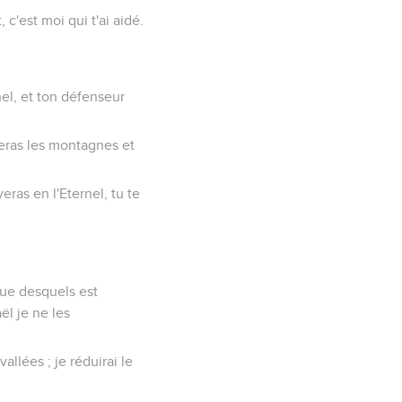
 c'est moi qui t'ai aidé.
nel, et ton défenseur
leras les montagnes et
eras en l'Eternel, tu te
gue desquels est
ël je ne les
allées ; je réduirai le