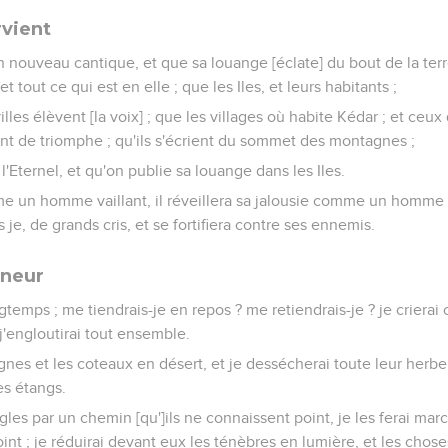
rvient
n nouveau cantique, et que sa louange [éclate] du bout de la ter
 tout ce qui est en elle ; que les Iles, et leurs habitants ;
illes élèvent [la voix] ; que les villages où habite Kédar ; et ceux
nt de triomphe ; qu'ils s'écrient du sommet des montagnes ;
l'Eternel, et qu'on publie sa louange dans les Iles.
me un homme vaillant, il réveillera sa jalousie comme un homme d
dis je, de grands cris, et se fortifiera contre ses ennemis.
gneur
gtemps ; me tiendrais-je en repos ? me retiendrais-je ? je criera
 j'engloutirai tout ensemble.
nes et les coteaux en désert, et je dessécherai toute leur herbe ;
les étangs.
gles par un chemin [qu']ils ne connaissent point, je les ferai mar
oint ; je réduirai devant eux les ténèbres en lumière, et les chos