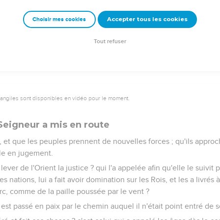
ssent et se travaillent, même les jeunes gens d'élite tombent san
Accepter tous les cookies
Choisir mes cookies
dent à l'Eternel prennent de nouvelles forces ; les ailes leur r
t ne se fatigueront point ; ils marcheront, et ne se lasseront point.
Tout refuser
vangiles sont disponibles en vidéo pour le moment.
eigneur a mis en route
e, et que les peuples prennent de nouvelles forces ; qu'ils approch
ble en jugement.
 lever de l'Orient la justice ? qui l'a appelée afin qu'elle le suivit
nations, lui a fait avoir domination sur les Rois, et les a livré
arc, comme de la paille poussée par le vent ?
 il est passé en paix par le chemin auquel il n'était point entré de 