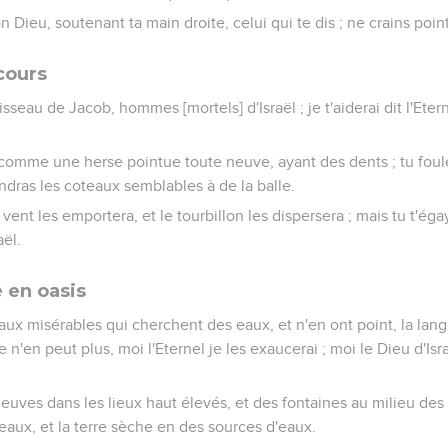
on Dieu, soutenant ta main droite, celui qui te dis ; ne crains point,
cours
sseau de Jacob, hommes [mortels] d'Israël ; je t'aiderai dit l'Eter
re comme une herse pointue toute neuve, ayant des dents ; tu fou
endras les coteaux semblables à de la balle.
 vent les emportera, et le tourbillon les dispersera ; mais tu t'égay
aël.
 en oasis
 aux misérables qui cherchent des eaux, et n'en ont point, la lan
e n'en peut plus, moi l'Eternel je les exaucerai ; moi le Dieu d'Isra
leuves dans les lieux haut élevés, et des fontaines au milieu des v
eaux, et la terre sèche en des sources d'eaux.