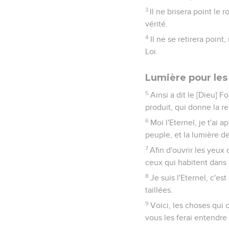
3
Il ne brisera point le
vérité.
4
Il ne se retirera point,
Loi.
Lumière pour les
5
Ainsi a dit le [Dieu] Fo
produit, qui donne la re
6
Moi l'Eternel, je t'ai a
peuple, et la lumière de
7
Afin d'ouvrir les yeux 
ceux qui habitent dans 
8
Je suis l'Eternel, c'e
taillées.
9
Voici, les choses qui 
vous les ferai entendre 