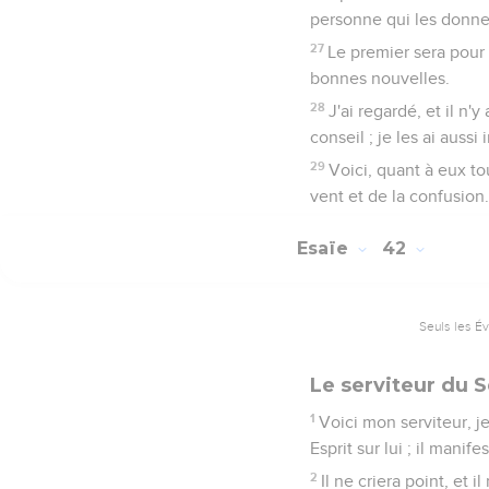
personne qui les donne
27
Le premier sera pour 
bonnes nouvelles.
28
J'ai regardé, et il n
conseil ; je les ai auss
29
Voici, quant à eux to
vent et de la confusion.
Esaïe
42
Seuls les É
Le serviteur du 
1
Voici mon serviteur, j
Esprit sur lui ; il manif
2
Il ne criera point, et i