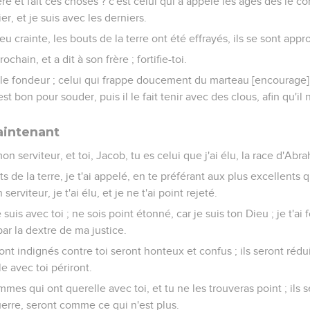
éré et fait ces choses ? c'est celui qui a appelé les âges dès l
ier, et je suis avec les derniers.
 eu crainte, les bouts de la terre ont été effrayés, ils se sont app
chain, et a dit à son frère ; fortifie-toi.
 le fondeur ; celui qui frappe doucement du marteau [encourage] 
est bon pour souder, puis il le fait tenir avec des clous, afin qu'il
aintenant
 mon serviteur, et toi, Jacob, tu es celui que j'ai élu, la race d'Ab
ts de la terre, je t'ai appelé, en te préférant aux plus excellents qu
 serviteur, je t'ai élu, et je ne t'ai point rejeté.
suis avec toi ; ne sois point étonné, car je suis ton Dieu ; je t'ai for
ar la dextre de ma justice.
ont indignés contre toi seront honteux et confus ; ils seront rédui
 avec toi périront.
es qui ont querelle avec toi, et tu ne les trouveras point ; ils s
uerre, seront comme ce qui n'est plus.