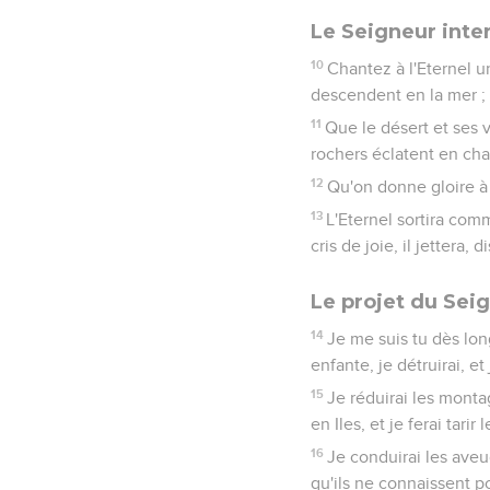
Le Seigneur inte
10
Chantez à l'Eternel u
descendent en la mer ; et
11
Que le désert et ses v
rochers éclatent en cha
12
Qu'on donne gloire à 
13
L'Eternel sortira com
cris de joie, il jettera, 
Le projet du Sei
14
Je me suis tu dès lon
enfante, je détruirai, et
15
Je réduirai les montag
en Iles, et je ferai tarir 
16
Je conduirai les aveu
qu'ils ne connaissent p