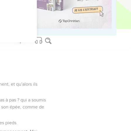
s force.
eviennent comme aux
ent, et qu'alors ils
 pas à pas ? qui a soumis
s à son épée, comme de
ses pieds.