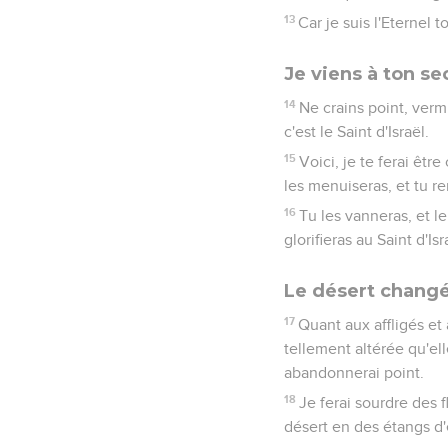
13
Car je suis l'Eternel t
Je viens à ton se
14
Ne crains point, vermi
c'est le Saint d'Israël.
15
Voici, je te ferai êt
les menuiseras, et tu r
16
Tu les vanneras, et le
glorifieras au Saint d'Isr
Le désert changé
17
Quant aux affligés et
tellement altérée qu'ell
abandonnerai point.
18
Je ferai sourdre des f
désert en des étangs d'