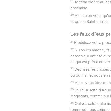
19
Je ferai croître au dés
ensemble.
20
Afin qu'on voie, qu'o
et que le Saint d'Israël 
Les faux dieux pr
21
Produisez votre procè
22
Qu'on les amène, et q
choses qui ont été aupa
ce qui est prêt à arriver.
23
Déclarez les choses q
ou du mal, et nous en 
24
Voici, vous êtes de ri
25
Je l'ai suscité d'Aqui
Magistrats, comme sur l
26
Qui est celui qui a 
temps où nous sommes, e