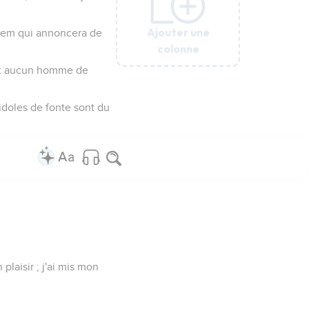
Ajouter une
Ajouter une
Ajouter une
Ajouter une
Ajouter une
salem qui annoncera de
colonne
colonne
colonne
colonne
colonne
vait aucun homme de
 idoles de fonte sont du
plaisir ; j'ai mis mon