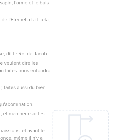
 sapin, l'orme et le buis
e l'Eternel a fait cela,
e, dit le Roi de Jacob.
e veulent dire les
 ou faites-nous entendre
; faites aussi du bien
t qu'abomination.
t, et marchera sur les
aissions, et avant le
nonce, même il n'y a