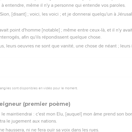
 à entendre, même il n'y a personne qui entende vos paroles.
Sion, [disant] ; voici, les voici ; et je donnerai quelqu'un à Jéru
'y avait point d'homme [notable] ; même entre ceux-là, et il n'y a
i interrogés, afin qu'ils répondissent quelque chose.
us, leurs oeuvres ne sont que vanité, une chose de néant ; leurs
vangiles sont disponibles en vidéo pour le moment.
Seigneur (premier poème)
e le maintiendrai : c'est mon Elu, [auquel] mon âme prend son bon 
estra le jugement aux nations.
l ne haussera, ni ne fera ouïr sa voix dans les rues.