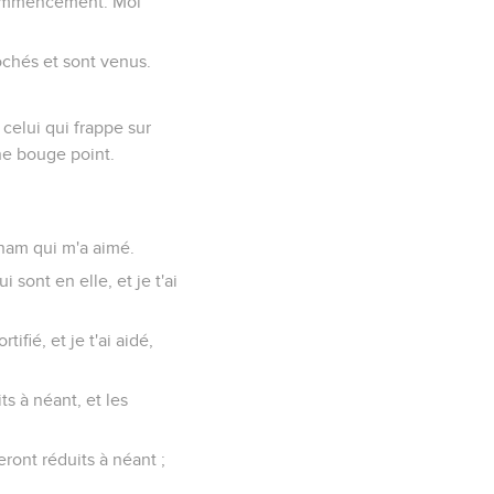
e commencement. Moi
rochés et sont venus.
celui qui frappe sur
 ne bouge point.
raham qui m'a aimé.
i sont en elle, et je t'ai
tifié, et je t'ai aidé,
ts à néant, et les
eront réduits à néant ;