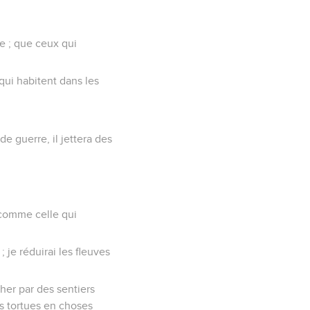
re ; que ceux qui
 qui habitent dans les
e guerre, il jettera des
i comme celle qui
 je réduirai les fleuves
cher par des sentiers
es tortues en choses