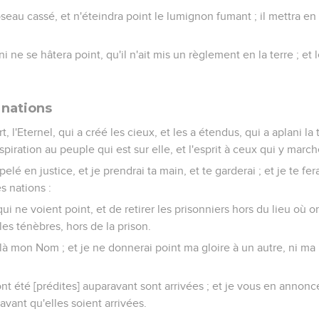
 roseau cassé, et n'éteindra point le lumignon fumant ; il mettra e
 ni ne se hâtera point, qu'il n'ait mis un règlement en la terre ; et 
 nations
rt, l'Eternel, qui a créé les cieux, et les a étendus, qui a aplani la
spiration au peuple qui est sur elle, et l'esprit à ceux qui y march
ppelé en justice, et je prendrai ta main, et te garderai ; et je te fer
s nations :
qui ne voient point, et de retirer les prisonniers hors du lieu où o
les ténèbres, hors de la prison.
st là mon Nom ; et je ne donnerai point ma gloire à un autre, ni 
ont été [prédites] auparavant sont arrivées ; et je vous en annonc
avant qu'elles soient arrivées.