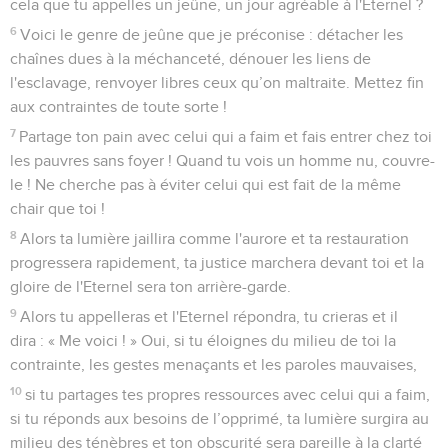
cela que tu appelles un jeûne, un jour agréable à l'Eternel ?
6
Voici le genre de jeûne que je préconise : détacher les
chaînes dues à la méchanceté, dénouer les liens de
l'esclavage, renvoyer libres ceux qu’on maltraite. Mettez fin
aux contraintes de toute sorte !
7
Partage ton pain avec celui qui a faim et fais entrer chez toi
les pauvres sans foyer ! Quand tu vois un homme nu, couvre-
le ! Ne cherche pas à éviter celui qui est fait de la même
chair que toi !
8
Alors ta lumière jaillira comme l'aurore et ta restauration
progressera rapidement, ta justice marchera devant toi et la
gloire de l'Eternel sera ton arrière-garde.
9
Alors tu appelleras et l'Eternel répondra, tu crieras et il
dira : « Me voici ! » Oui, si tu éloignes du milieu de toi la
contrainte, les gestes menaçants et les paroles mauvaises,
10
si tu partages tes propres ressources avec celui qui a faim,
si tu réponds aux besoins de l’opprimé, ta lumière surgira au
milieu des ténèbres et ton obscurité sera pareille à la clarté