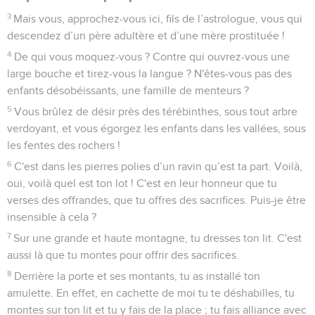
3
Mais vous, approchez-vous ici, fils de l’astrologue, vous qui
descendez d’un père adultère et d’une mère prostituée !
4
De qui vous moquez-vous ? Contre qui ouvrez-vous une
large bouche et tirez-vous la langue ? N'êtes-vous pas des
enfants désobéissants, une famille de menteurs ?
5
Vous brûlez de désir près des térébinthes, sous tout arbre
verdoyant, et vous égorgez les enfants dans les vallées, sous
les fentes des rochers !
6
C'est dans les pierres polies d’un ravin qu’est ta part. Voilà,
oui, voilà quel est ton lot ! C'est en leur honneur que tu
verses des offrandes, que tu offres des sacrifices. Puis-je être
insensible à cela ?
7
Sur une grande et haute montagne, tu dresses ton lit. C'est
aussi là que tu montes pour offrir des sacrifices.
8
Derrière la porte et ses montants, tu as installé ton
amulette. En effet, en cachette de moi tu te déshabilles, tu
montes sur ton lit et tu y fais de la place ; tu fais alliance avec