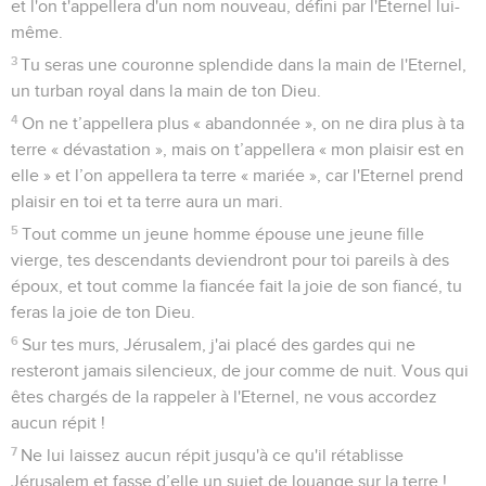
et l'on t'appellera d'un nom nouveau, défini par l'Eternel lui-
même.
3
Tu seras une couronne splendide dans la main de l'Eternel,
un turban royal dans la main de ton Dieu.
4
On ne t’appellera plus « abandonnée », on ne dira plus à ta
terre « dévastation », mais on t’appellera « mon plaisir est en
elle » et l’on appellera ta terre « mariée », car l'Eternel prend
plaisir en toi et ta terre aura un mari.
5
Tout comme un jeune homme épouse une jeune fille
vierge, tes descendants deviendront pour toi pareils à des
époux, et tout comme la fiancée fait la joie de son fiancé, tu
feras la joie de ton Dieu.
6
Sur tes murs, Jérusalem, j'ai placé des gardes qui ne
resteront jamais silencieux, de jour comme de nuit. Vous qui
êtes chargés de la rappeler à l'Eternel, ne vous accordez
aucun répit !
7
Ne lui laissez aucun répit jusqu'à ce qu'il rétablisse
Jérusalem et fasse d’elle un sujet de louange sur la terre !