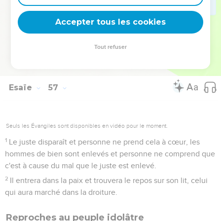
sont des bergers incompétents en matière de discernement.
Tous suivent leur propre voie, chacun sans exception à la
Accepter tous les cookies
recherche de son profit.
12
Ils disent : « Venez, je vais chercher du vin et nous boirons
Tout refuser
des liqueurs fortes ! Nous ferons la même chose demain, il
en reste encore beaucoup ! »
Esaïe
57
Seuls les Évangiles sont disponibles en vidéo pour le moment.
1
Le juste disparaît et personne ne prend cela à cœur, les
hommes de bien sont enlevés et personne ne comprend que
c'est à cause du mal que le juste est enlevé.
2
Il entrera dans la paix et trouvera le repos sur son lit, celui
qui aura marché dans la droiture.
Reproches au peuple idolâtre