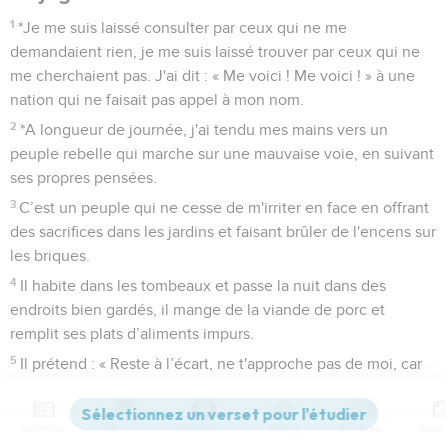
1
*Je me suis laissé consulter par ceux qui ne me
demandaient rien, je me suis laissé trouver par ceux qui ne
me cherchaient pas. J'ai dit : « Me voici ! Me voici ! » à une
nation qui ne faisait pas appel à mon nom.
2
*A longueur de journée, j'ai tendu mes mains vers un
peuple rebelle qui marche sur une mauvaise voie, en suivant
ses propres pensées.
3
C’est un peuple qui ne cesse de m'irriter en face en offrant
des sacrifices dans les jardins et faisant brûler de l'encens sur
les briques.
4
Il habite dans les tombeaux et passe la nuit dans des
endroits bien gardés, il mange de la viande de porc et
remplit ses plats d’aliments impurs.
5
Il prétend : « Reste à l’écart, ne t'approche pas de moi, car
je suis trop saint pour toi ! » Une telle attitude fait monter
dans mes narines une fumée, un feu qui brûle toujours.
Contenus
Versions
Commentaires
Strong
Dictionnaire
6
Tout cela reste écrit devant moi. Je ne garderai pas le