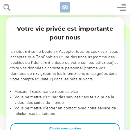
serviteurs, tous ceux qui respecteront le sabbat au lieu de le
violer et qui resteront attachés à mon alliance,
7
Segond 21
je les amènerai sur ma montagne sainte et je les réjouirai
dans ma maison de prière. Leurs holocaustes et leurs
Votre vie privée est importante
Esaïe
56
sacrifices seront acceptés sur mon autel, car *mon temple
pour nous
sera appelé une maison de prière pour tous les peuples.
8
Déclaration du Seigneur, de l'Eternel, de celui qui
En cliquant sur le bouton « Accepter tous les cookies », vous
rassemble les exilés d'Israël : J’en rassemblerai d'autres en
acceptez que TopChrétien utilise des traceurs (comme des
cookies ou l'identifiant unique de votre compte utilisateur) et
les ajoutant à lui, aux siens déjà rassemblés.
traite vos données à caractère personnel (comme vos
données de navigation et les informations renseignées dans
Des responsables indignes
votre compte utilisateur) dans les buts suivants :
9
Vous toutes, bêtes sauvages, venez manger, vous toutes,
Mesurer l'audience de notre service
bêtes de la forêt !
Vous permettre d'utiliser des services tiers tels que de la
10
vidéo, des cartes du monde…
Ses guetteurs sont tous aveugles, incompétents. Ils ne
Vous permettre d'entrer en contact avec notre service de
sont tous que des chiens muets, incapables d’aboyer. Ils
relation aux utilisateurs.
rêvent couchés, tant ils aiment sommeiller.
11
Pourtant, ce sont aussi des chiens voraces, insatiables. Ce
Choisir mes cookies