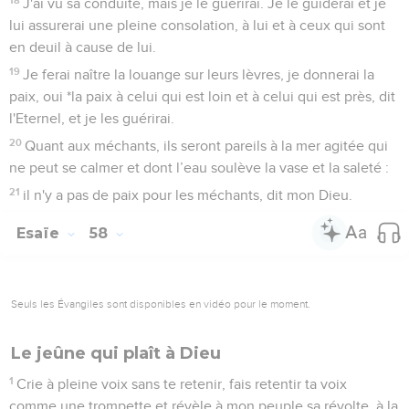
J'ai vu sa conduite, mais je le guérirai. Je le guiderai et je
lui assurerai une pleine consolation, à lui et à ceux qui sont
en deuil à cause de lui.
19
Je ferai naître la louange sur leurs lèvres, je donnerai la
paix, oui *la paix à celui qui est loin et à celui qui est près, dit
l'Eternel, et je les guérirai.
20
Quant aux méchants, ils seront pareils à la mer agitée qui
ne peut se calmer et dont l’eau soulève la vase et la saleté :
21
il n'y a pas de paix pour les méchants, dit mon Dieu.
Esaïe
58
Seuls les Évangiles sont disponibles en vidéo pour le moment.
Le jeûne qui plaît à Dieu
1
Crie à pleine voix sans te retenir, fais retentir ta voix
comme une trompette et révèle à mon peuple sa révolte, à la