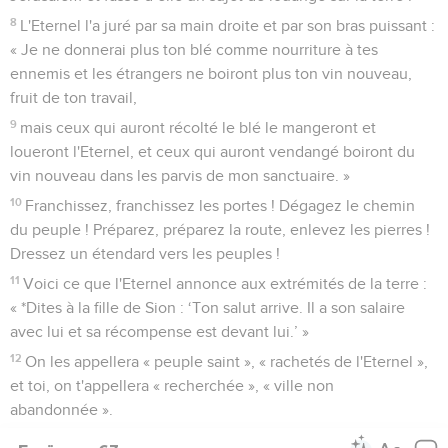
8
L'Eternel l'a juré par sa main droite et par son bras puissant :
« Je ne donnerai plus ton blé comme nourriture à tes
ennemis et les étrangers ne boiront plus ton vin nouveau,
fruit de ton travail,
9
mais ceux qui auront récolté le blé le mangeront et
loueront l'Eternel, et ceux qui auront vendangé boiront du
vin nouveau dans les parvis de mon sanctuaire. »
10
Franchissez, franchissez les portes ! Dégagez le chemin
du peuple ! Préparez, préparez la route, enlevez les pierres !
Dressez un étendard vers les peuples !
11
Voici ce que l'Eternel annonce aux extrémités de la terre :
« *Dites à la fille de Sion : ‘Ton salut arrive. Il a son salaire
avec lui et sa récompense est devant lui.’ »
12
On les appellera « peuple saint », « rachetés de l'Eternel »,
et toi, on t'appellera « recherchée », « ville non
abandonnée ».