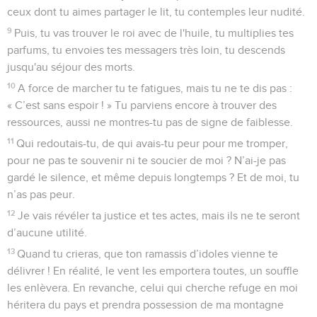
ceux dont tu aimes partager le lit, tu contemples leur nudité.
9
Puis, tu vas trouver le roi avec de l'huile, tu multiplies tes
parfums, tu envoies tes messagers très loin, tu descends
jusqu'au séjour des morts.
10
A force de marcher tu te fatigues, mais tu ne te dis pas :
« C’est sans espoir ! » Tu parviens encore à trouver des
ressources, aussi ne montres-tu pas de signe de faiblesse.
11
Qui redoutais-tu, de qui avais-tu peur pour me tromper,
pour ne pas te souvenir ni te soucier de moi ? N’ai-je pas
gardé le silence, et même depuis longtemps ? Et de moi, tu
n’as pas peur.
12
Je vais révéler ta justice et tes actes, mais ils ne te seront
d’aucune utilité.
13
Quand tu crieras, que ton ramassis d’idoles vienne te
délivrer ! En réalité, le vent les emportera toutes, un souffle
les enlèvera. En revanche, celui qui cherche refuge en moi
héritera du pays et prendra possession de ma montagne