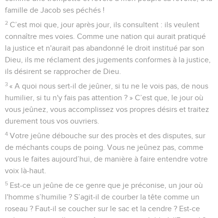
famille de Jacob ses péchés !
2
C’est moi que, jour après jour, ils consultent : ils veulent
connaître mes voies. Comme une nation qui aurait pratiqué
la justice et n'aurait pas abandonné le droit institué par son
Dieu, ils me réclament des jugements conformes à la justice,
ils désirent se rapprocher de Dieu.
3
« A quoi nous sert-il de jeûner, si tu ne le vois pas, de nous
humilier, si tu n'y fais pas attention ? » C’est que, le jour où
vous jeûnez, vous accomplissez vos propres désirs et traitez
durement tous vos ouvriers.
4
Votre jeûne débouche sur des procès et des disputes, sur
de méchants coups de poing. Vous ne jeûnez pas, comme
vous le faites aujourd’hui, de manière à faire entendre votre
voix là-haut.
5
Est-ce un jeûne de ce genre que je préconise, un jour où
l'homme s’humilie ? S’agit-il de courber la tête comme un
roseau ? Faut-il se coucher sur le sac et la cendre ? Est-ce