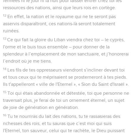
fermées ni le jour ni la nuit pour laisser entrer chez toi les
ressources des nations, ainsi que leurs rois en cortège.
12
En effet, la nation et le royaume qui ne te seront pas
asservis disparaîtront, ces nations-là seront totalement
ruinées.
13
Ce qui fait la gloire du Liban viendra chez toi – le cyprès,
l'orme et le buis tous ensemble – pour donner de la
splendeur à l’emplacement de mon sanctuaire, et j’honorerai
l’endroit où je me tiens.
14
Les fils de tes oppresseurs viendront s’incliner devant toi
et tous ceux qui te méprisaient se prosterneront à tes pieds.
Ils t'appelleront « ville de l'Eternel », « Sion du Saint d'Israël ».
15
Toi qui étais abandonnée et détestée, toi que personne ne
traversait plus, je ferai de toi un ornement éternel, un sujet
de joie de génération en génération.
16
Tu te nourriras du lait des nations, tu te rassasieras des
richesses des rois, et tu sauras que c’est moi qui suis
l'Eternel, ton sauveur, celui qui te rachète, le Dieu puissant