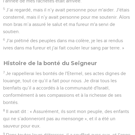
l'année de mes rachetés était arrivée.
5
J’ai regardé, mais il n’y avait personne pour m'aider. J'étais
consterné, mais il n’y avait personne pour me soutenir. Alors
mon bras m’a assuré le salut et ma fureur m'a servi de
soutien.
6
J'ai piétiné des peuples dans ma colère, je les ai rendus
ivres dans ma fureur et j'ai fait couler leur sang par terre. »
Histoire de la bonté du Seigneur
7
Je rappellerai les bontés de l'Eternel, ses actes dignes de
louange, tout ce qu’il a fait pour nous. Je dirai tous les
bienfaits qu’il a accordés à la communauté d'Israël,
conformément à ses compassions et à la richesse de ses
bontés.
8
Il avait dit : « Assurément, ils sont mon peuple, des enfants
qui ne s’adonneront pas au mensonge », et il a été un
sauveur pour eux.
9
Dans toutes leurs détresses, il a souffert avec eux, et l'ange