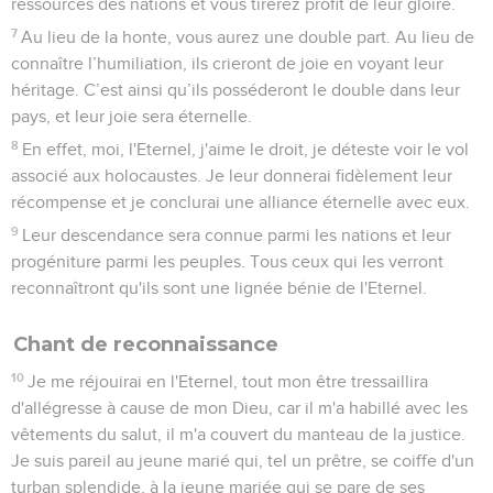
ressources des nations et vous tirerez profit de leur gloire.
7
Au lieu de la honte, vous aurez une double part. Au lieu de
connaître l’humiliation, ils crieront de joie en voyant leur
héritage. C’est ainsi qu’ils posséderont le double dans leur
pays, et leur joie sera éternelle.
8
En effet, moi, l'Eternel, j'aime le droit, je déteste voir le vol
associé aux holocaustes. Je leur donnerai fidèlement leur
récompense et je conclurai une alliance éternelle avec eux.
9
Leur descendance sera connue parmi les nations et leur
progéniture parmi les peuples. Tous ceux qui les verront
reconnaîtront qu'ils sont une lignée bénie de l'Eternel.
Chant de reconnaissance
10
Je me réjouirai en l'Eternel, tout mon être tressaillira
d'allégresse à cause de mon Dieu, car il m'a habillé avec les
vêtements du salut, il m'a couvert du manteau de la justice.
Je suis pareil au jeune marié qui, tel un prêtre, se coiffe d'un
turban splendide, à la jeune mariée qui se pare de ses