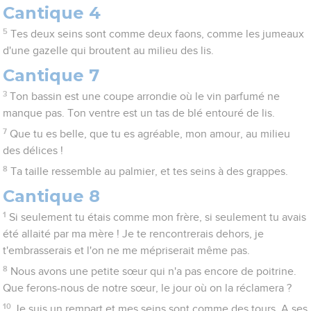
Cantique 4
5
Tes deux seins sont comme deux faons, comme les jumeaux
d'une gazelle qui broutent au milieu des lis.
Cantique 7
3
Ton bassin est une coupe arrondie où le vin parfumé ne
manque pas. Ton ventre est un tas de blé entouré de lis.
7
Que tu es belle, que tu es agréable, mon amour, au milieu
des délices !
8
Ta taille ressemble au palmier, et tes seins à des grappes.
Cantique 8
1
Si seulement tu étais comme mon frère, si seulement tu avais
été allaité par ma mère ! Je te rencontrerais dehors, je
t'embrasserais et l'on ne me mépriserait même pas.
8
Nous avons une petite sœur qui n'a pas encore de poitrine.
Que ferons-nous de notre sœur, le jour où on la réclamera ?
10
Je suis un rempart et mes seins sont comme des tours. A ses