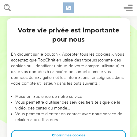
Votre vie privée est importante
pour nous
NE MANQUEZ PAS L’ÉVÉNEMENT
En cliquant sur le bouton « Accepter tous les cookies », vous
DE L’ANNÉE !
acceptez que TopChrétien utilise des traceurs (comme des
cookies ou l'identifiant unique de votre compte utilisateur) et
ET SI LEURS ERREURS POUVAIENT VOUS ÉVITER LES
traite vos données à caractère personnel (comme vos
VOTRES ?
données de navigation et les informations renseignées dans
votre compte utilisateur) dans les buts suivants :
On admire souvent les leaders pour leurs réussites, leur impact,
leur foi ou leur vision. Mais on voit moins les doutes, les erreurs
Mesurer l'audience de notre service
Vous permettre d'utiliser des services tiers tels que de la
et les saisons difficiles qu'ils ont traversés, alors même que ce
vidéo, des cartes du monde…
sont elles qui les ont façonnés.
Vous permettre d'entrer en contact avec notre service de
relation aux utilisateurs.
Dans cette conférence, leaders, entrepreneurs, et responsables
reviennent sur les erreurs marquantes de leur parcours et les
clés pour avancer avec plus de sagesse afin que leurs erreurs
Choisir mes cookies