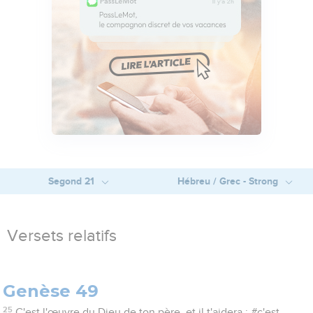
Segond 21
Hébreu / Grec - Strong
Versets relatifs
Genèse 49
25
C'est l'œuvre du Dieu de ton père, et il t'aidera ; #c'est