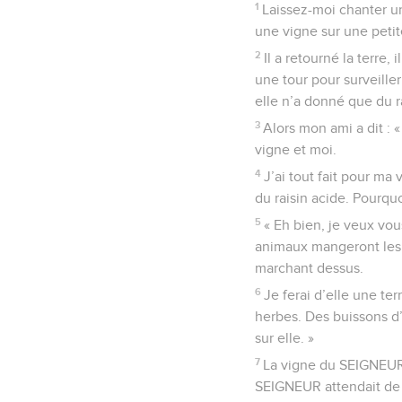
1
Laissez-moi chanter u
une vigne sur une petite
2
Il a retourné la terre, 
une tour pour surveiller 
elle n’a donné que du r
3
Alors mon ami a dit : 
vigne et moi.
4
J’ai tout fait pour ma 
du raisin acide. Pourqu
5
« Eh bien, je veux vous
animaux mangeront les f
marchant dessus.
6
Je ferai d’elle une t
herbes. Des buissons d’
sur elle. »
7
La vigne du SEIGNEUR de
SEIGNEUR attendait de lui