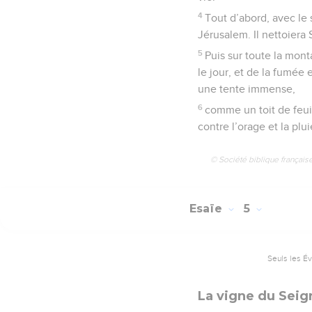
4
Tout d’abord, avec le 
Jérusalem. Il nettoiera 
5
Puis sur toute la mont
le jour, et de la fumé
une tente immense,
6
comme un toit de feuil
contre l’orage et la plui
© Société biblique français
Esaïe
5
Seuls les É
La vigne du Seig