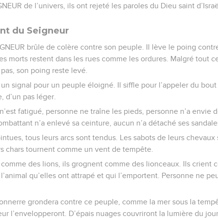
EUR de l’univers, ils ont rejeté les paroles du Dieu saint d’Israë
nt du Seigneur
GNEUR brûle de colère contre son peuple. Il lève le poing contre 
s morts restent dans les rues comme les ordures. Malgré tout cel
as, son poing reste levé.
 signal pour un peuple éloigné. Il siffle pour l’appeler du bout
te, d’un pas léger.
’est fatigué, personne ne traîne les pieds, personne n’a envie d
ombattant n’a enlevé sa ceinture, aucun n’a détaché ses sandale
ointues, tous leurs arcs sont tendus. Les sabots de leurs chevau
eurs chars tournent comme un vent de tempête.
t comme des lions, ils grognent comme des lionceaux. Ils crien
l’animal qu’elles ont attrapé et qui l’emportent. Personne ne peu
e tonnerre grondera contre ce peuple, comme la mer sous la tempê
eur l’envelopperont. D’épais nuages couvriront la lumière du jour