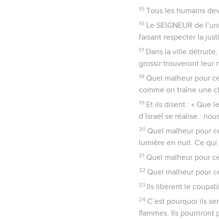
15
Tous les humains devr
16
Le SEIGNEUR de l’univ
faisant respecter la just
17
Dans la ville détruit
grossir trouveront leur 
18
Quel malheur pour ceu
comme on traîne une ch
19
Et ils disent : « Que
d’Israël se réalise : nou
20
Quel malheur pour ceux
lumière en nuit. Ce qui 
21
Quel malheur pour ces
22
Quel malheur pour ceu
23
Ils libèrent le coupa
24
C’est pourquoi ils se
flammes. Ils pourriront 