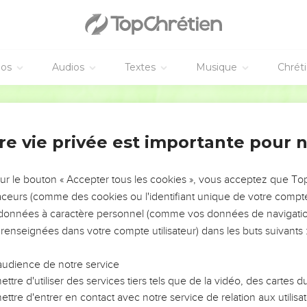
Elles vont à petits pas, en faisant sonner les anneaux de leurs che
ouvrira leur crâne de gale, et elles auront le front nu.
r leur enlèvera ce qui les rend belles : anneaux aux chevilles, co
éos
Audios
Textes
Musique
Chrét
celets, voiles,
Parole de Vie
s, ceintures tressées, gris-gris et porte-bonheur,
ur le nez,
re vie privée est importante pour 
larges tuniques, capes, sacs à main,
lin, écharpes et châles.
sur le bouton « Accepter tous les cookies », vous acceptez que T
e remplacera les parfums, une simple corde remplacera les ceintu
traceurs (comme des cookies ou l'identifiant unique de votre compte 
y aura des têtes rasées. À la place des vêtements de luxe, il y au
s données à caractère personnel (comme vos données de navigatio
rques de la honte remplaceront la beauté.
 renseignées dans votre compte utilisateur) dans les buts suivants 
érusalem
audience de notre service
s tomberont sous les coups de l’épée, tes soldats mourront à la
ttre d'utiliser des services tiers tels que de la vidéo, des cartes
ttre d'entrer en contact avec notre service de relation aux utilisat
se plaindra et sera dans le deuil. Comme une femme qui a tout perd