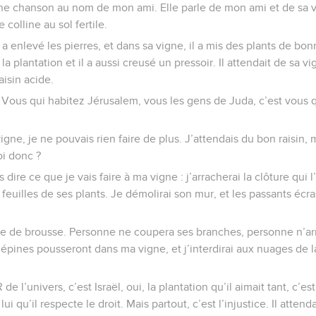
ne chanson au nom de mon ami. Elle parle de mon ami et de sa v
 colline au sol fertile.
il a enlevé les pierres, et dans sa vigne, il a mis des plants de bonn
la plantation et il a aussi creusé un pressoir. Il attendait de sa v
aisin acide.
« Vous qui habitez Jérusalem, vous les gens de Juda, c’est vous q
vigne, je ne pouvais rien faire de plus. J’attendais du bon raisin,
oi donc ?
 dire ce que je vais faire à ma vigne : j’arracherai la clôture qui l
euilles de ses plants. Je démolirai son mur, et les passants écra
erre de brousse. Personne ne coupera ses branches, personne n’a
épines pousseront dans ma vigne, et j’interdirai aux nuages de la
 l’univers, c’est Israël, oui, la plantation qu’il aimait tant, c’e
 qu’il respecte le droit. Mais partout, c’est l’injustice. Il attendai