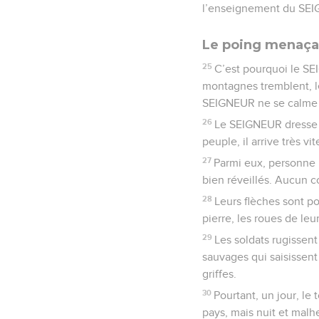
l’enseignement du SEIGN
Le poing menaça
25
C’est pourquoi le SEI
montagnes tremblent, le
SEIGNEUR ne se calme p
26
Le SEIGNEUR dresse un
peuple, il arrive très vi
27
Parmi eux, personne n
bien réveillés. Aucun c
28
Leurs flèches sont p
pierre, les roues de l
29
Les soldats rugissen
sauvages qui saisissent 
griffes.
30
Pourtant, un jour, l
pays, mais nuit et malh