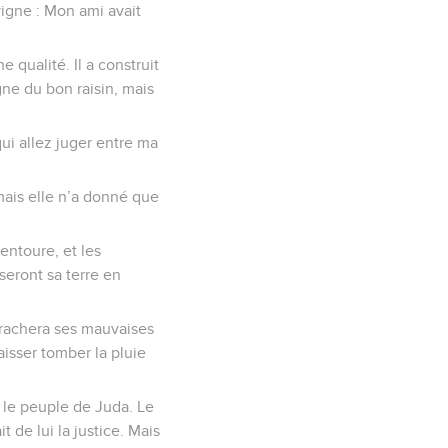
igne : Mon ami avait
e qualité. Il a construit
igne du bon raisin, mais
ui allez juger entre ma
 mais elle n’a donné que
’entoure, et les
seront sa terre en
rrachera ses mauvaises
isser tomber la pluie
st le peuple de Juda. Le
t de lui la justice. Mais