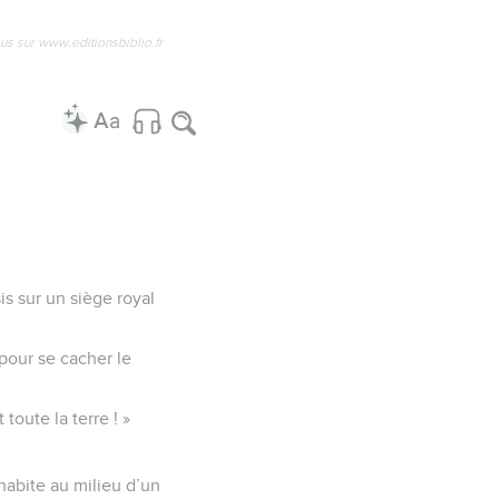
us sur www.editionsbiblio.fr
sis sur un siège royal
 pour se cacher le
 toute la terre ! »
.
’habite au milieu d’un