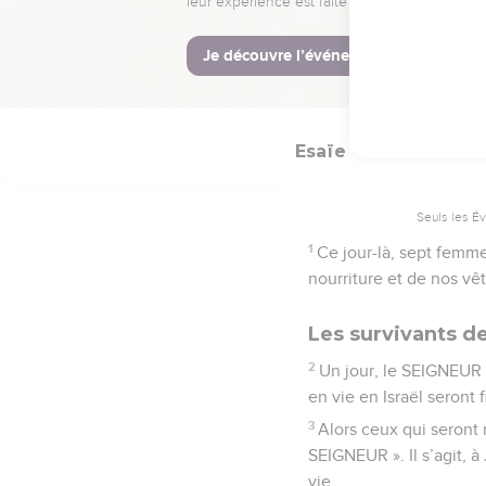
par terre.
© Société biblique français
Esaïe
4
Seuls les É
1
Ce jour-là, sept femm
nourriture et de nos v
Les survivants d
2
Un jour, le SEIGNEUR 
en vie en Israël seront 
3
Alors ceux qui seront 
SEIGNEUR ». Il s’agit, à
vie.