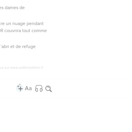
lles dames de
aître un nuage pendant
EUR couvrira tout comme
’abri et de refuge
us sur www.editionsbiblio.fr