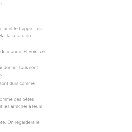
l.
lui et le frappe. Les
a, la colère du
 du monde. Et voici ce
e dormir, tous sont
s.
x sont durs comme
t comme des bêtes
t les arracher à leurs
te. On regardera le
.