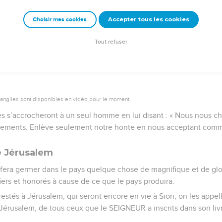
Accepter tous les cookies
Choisir mes cookies
e – Bibli’O, 2000, avec autorisation. Pour vous procurer une Bible imprimée, rendez-vo
Tout refuser
vangiles sont disponibles en vidéo pour le moment.
es s’accrocheront à un seul homme en lui disant : « Nous nous c
êtements. Enlève seulement notre honte en nous acceptant comm
e Jérusalem
fera germer dans le pays quelque chose de magnifique et de glo
fiers et honorés à cause de ce que le pays produira.
restés à Jérusalem, qui seront encore en vie à Sion, on les appel
 Jérusalem, de tous ceux que le SEIGNEUR a inscrits dans son livr