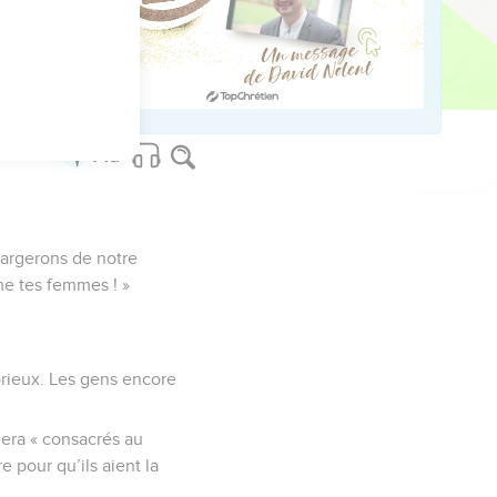
us sur www.editionsbiblio.fr
hargerons de notre
e tes femmes ! »
rieux. Les gens encore
lera « consacrés au
e pour qu’ils aient la