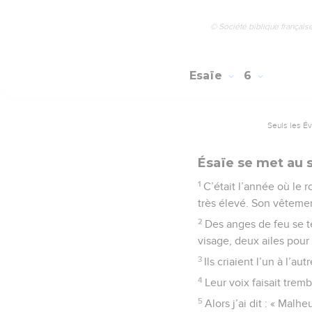
© Société biblique français
Esaïe
6
Seuls les É
Ésaïe se met au 
1
C’était l’année où le r
très élevé. Son vêtemen
2
Des anges de feu se te
visage, deux ailes pour 
3
Ils criaient l’un à l’au
4
Leur voix faisait trem
5
Alors j’ai dit : « Mal