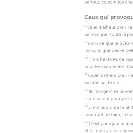
partout, ce sont les cri
Ceux qui provoqu
8
Quel malheur pour ceux
par occuper toute la pla
9
Voici ce que le SEIGNE
maisons grandes et bell
10
Trois hectares de vig
récoltera seulement dix
11
Quel malheur pour ceux
excités par le vin !
12
Ils mangent et boiven
ils ne voient pas que le
13
C’est pourquoi le SEI
mourront de faim, la fou
14
C’est pourquoi le mo
et la foule y descendro