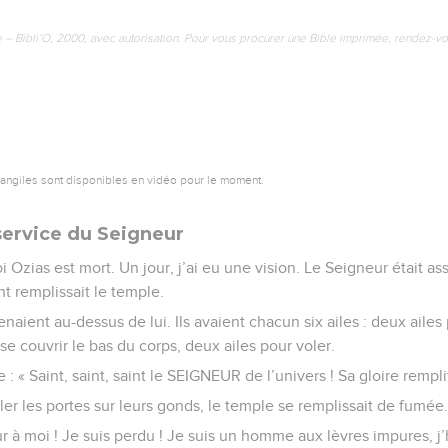
e – Bibli’O, 2000, avec autorisation. Pour vous procurer une Bible imprimée, rendez-vo
vangiles sont disponibles en vidéo pour le moment.
service du Seigneur
oi Ozias est mort. Un jour, j’ai eu une vision. Le Seigneur était as
t remplissait le temple.
naient au-dessus de lui. Ils avaient chacun six ailes : deux ailes
se couvrir le bas du corps, deux ailes pour voler.
tre : « Saint, saint, saint le SEIGNEUR de l’univers ! Sa gloire remplit
bler les portes sur leurs gonds, le temple se remplissait de fumée
heur à moi ! Je suis perdu ! Je suis un homme aux lèvres impures, j