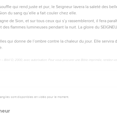
souffle qui rend juste et pur, le Seigneur lavera la saleté des be
Sion du sang qu’elle a fait couler chez elle.
agne de Sion, et sur tous ceux qui s’y rassembleront, il fera par
e et des flammes lumineuses pendant la nuit. La gloire du SEIGN
les qui donne de l’ombre contre la chaleur du jour. Elle servira d
e.
e – Bibli’O, 2000, avec autorisation. Pour vous procurer une Bible imprimée, rendez-vo
vangiles sont disponibles en vidéo pour le moment.
neur