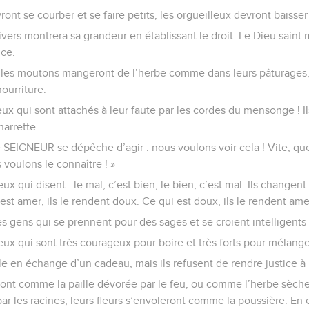
ont se courber et se faire petits, les orgueilleux devront baisser
ers montrera sa grandeur en établissant le droit. Le Dieu saint 
ice.
e, les moutons mangeront de l’herbe comme dans leurs pâturages, e
nourriture.
x qui sont attachés à leur faute par les cordes du mensonge ! Il
arrette.
 le SEIGNEUR se dépêche d’agir : nous voulons voir cela ! Vite, que
s voulons le connaître ! »
 qui disent : le mal, c’est bien, le bien, c’est mal. Ils changent 
est amer, ils le rendent doux. Ce qui est doux, ils le rendent ame
 gens qui se prennent pour des sages et se croient intelligents 
x qui sont très courageux pour boire et très forts pour mélanger
ble en échange d’un cadeau, mais ils refusent de rendre justice à 
ront comme la paille dévorée par le feu, ou comme l’herbe sèche 
par les racines, leurs fleurs s’envoleront comme la poussière. En e