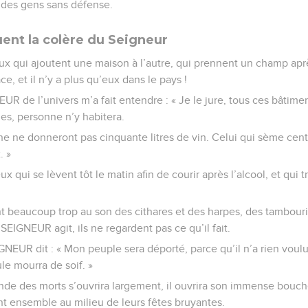
s des gens sans défense.
ent la colère du Seigneur
 qui ajoutent une maison à l’autre, qui prennent un champ après 
ce, et il n’y a plus qu’eux dans le pays !
UR de l’univers m’a fait entendre : « Je le jure, tous ces bâtimen
es, personne n’y habitera.
ne ne donneront pas cinquante litres de vin. Celui qui sème cent
. »
 qui se lèvent tôt le matin afin de courir après l’alcool, et qui tr
t beaucoup trop au son des cithares et des harpes, des tambourin
 SEIGNEUR agit, ils ne regardent pas ce qu’il fait.
GNEUR dit : « Mon peuple sera déporté, parce qu’il n’a rien voulu
le mourra de soif. »
nde des morts s’ouvrira largement, il ouvrira son immense bouch
nt ensemble au milieu de leurs fêtes bruyantes.