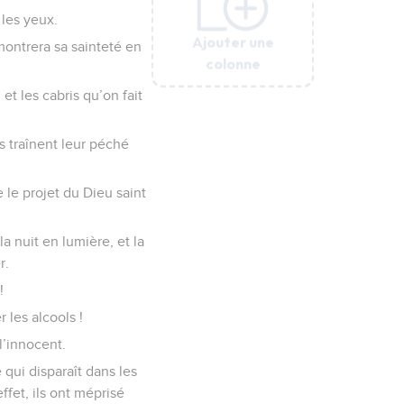
 les yeux.
Ajouter une
Ajouter une
Ajouter une
Ajouter une
Ajouter une
Ajouter une
montrera sa sainteté en
colonne
colonne
colonne
colonne
colonne
colonne
t les cabris qu’on fait
s traînent leur péché
 le projet du Dieu saint
la nuit en lumière, et la
r.
!
 les alcools !
l’innocent.
qui disparaît dans les
ffet, ils ont méprisé