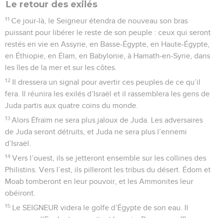
Le retour des exilés
11
Ce jour-là, le Seigneur étendra de nouveau son bras
puissant pour libérer le reste de son peuple : ceux qui seront
restés en vie en Assyrie, en Basse-Égypte, en Haute-Égypte,
en Éthiopie, en Élam, en Babylonie, à Hamath-en-Syrie, dans
les îles de la mer et sur les côtes.
12
Il dressera un signal pour avertir ces peuples de ce qu’il
fera. Il réunira les exilés d’Israël et il rassemblera les gens de
Juda partis aux quatre coins du monde.
13
Alors Éfraïm ne sera plus jaloux de Juda. Les adversaires
de Juda seront détruits, et Juda ne sera plus l’ennemi
d’Israël.
14
Vers l’ouest, ils se jetteront ensemble sur les collines des
Philistins. Vers l’est, ils pilleront les tribus du désert. Édom et
Moab tomberont en leur pouvoir, et les Ammonites leur
obéiront.
15
Le SEIGNEUR videra le golfe d’Égypte de son eau. Il