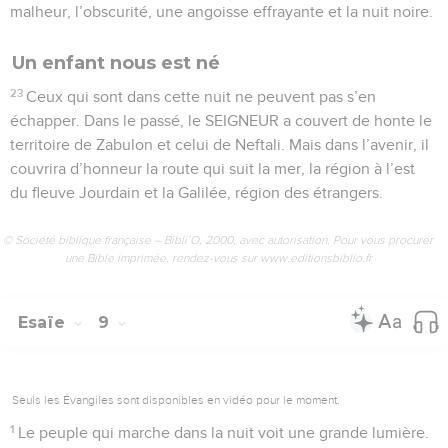
malheur, l’obscurité, une angoisse effrayante et la nuit noire.
Un enfant nous est né
23
Ceux qui sont dans cette nuit ne peuvent pas s’en
échapper. Dans le passé, le SEIGNEUR a couvert de honte le
territoire de Zabulon et celui de Neftali. Mais dans l’avenir, il
couvrira d’honneur la route qui suit la mer, la région à l’est
du fleuve Jourdain et la Galilée, région des étrangers.
© Société biblique française – Bibli’O, 2000, avec autorisation. Pour vous procurer
une Bible imprimée, rendez-vous sur www.editionsbiblio.fr
Esaïe
9
Seuls les Évangiles sont disponibles en vidéo pour le moment.
1
Le peuple qui marche dans la nuit voit une grande lumière.