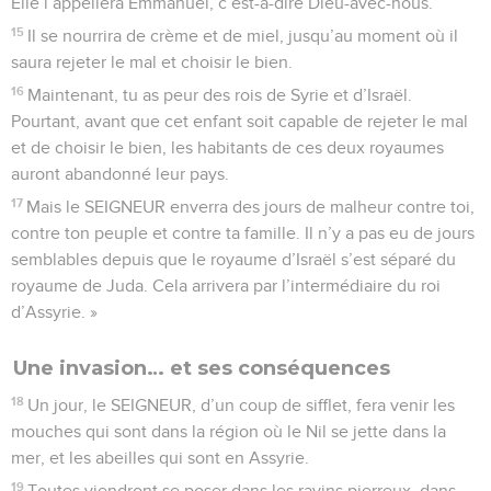
Elle l’appellera Emmanuel, c’est-à-dire Dieu-avec-nous.
15
Il se nourrira de crème et de miel, jusqu’au moment où il
saura rejeter le mal et choisir le bien.
16
Maintenant, tu as peur des rois de Syrie et d’Israël.
Pourtant, avant que cet enfant soit capable de rejeter le mal
et de choisir le bien, les habitants de ces deux royaumes
auront abandonné leur pays.
17
Mais le SEIGNEUR enverra des jours de malheur contre toi,
contre ton peuple et contre ta famille. Il n’y a pas eu de jours
semblables depuis que le royaume d’Israël s’est séparé du
royaume de Juda. Cela arrivera par l’intermédiaire du roi
d’Assyrie. »
Une invasion… et ses conséquences
18
Un jour, le SEIGNEUR, d’un coup de sifflet, fera venir les
mouches qui sont dans la région où le Nil se jette dans la
mer, et les abeilles qui sont en Assyrie.
19
Toutes viendront se poser dans les ravins pierreux, dans