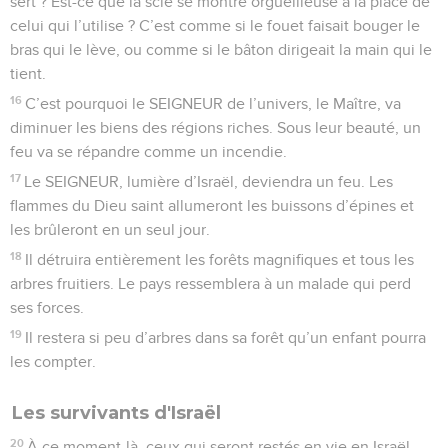
sert ? Est-ce que la scie se montre orgueilleuse à la place de
celui qui l’utilise ? C’est comme si le fouet faisait bouger le
bras qui le lève, ou comme si le bâton dirigeait la main qui le
tient.
16
C’est pourquoi le SEIGNEUR de l’univers, le Maître, va
diminuer les biens des régions riches. Sous leur beauté, un
feu va se répandre comme un incendie.
17
Le SEIGNEUR, lumière d’Israël, deviendra un feu. Les
flammes du Dieu saint allumeront les buissons d’épines et
les brûleront en un seul jour.
18
Il détruira entièrement les forêts magnifiques et tous les
arbres fruitiers. Le pays ressemblera à un malade qui perd
ses forces.
19
Il restera si peu d’arbres dans sa forêt qu’un enfant pourra
les compter.
Les survivants d'Israël
20
À ce moment-là, ceux qui seront restés en vie en Israël,