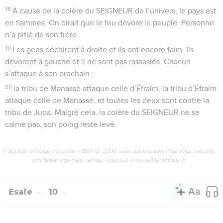
18
À cause de la colère du SEIGNEUR de l’univers, le pays est
en flammes. On dirait que le feu dévore le peuple. Personne
n’a pitié de son frère.
19
Les gens déchirent à droite et ils ont encore faim. Ils
dévorent à gauche et il ne sont pas rassasiés. Chacun
s’attaque à son prochain :
20
la tribu de Manassé attaque celle d’Éfraïm, la tribu d’Éfraïm
attaque celle de Manassé, et toutes les deux sont contre la
tribu de Juda. Malgré cela, la colère du SEIGNEUR ne se
calme pas, son poing reste levé.
© Société biblique française – Bibli’O, 2000, avec autorisation. Pour vous procurer
une Bible imprimée, rendez-vous sur www.editionsbiblio.fr
Esaïe
10