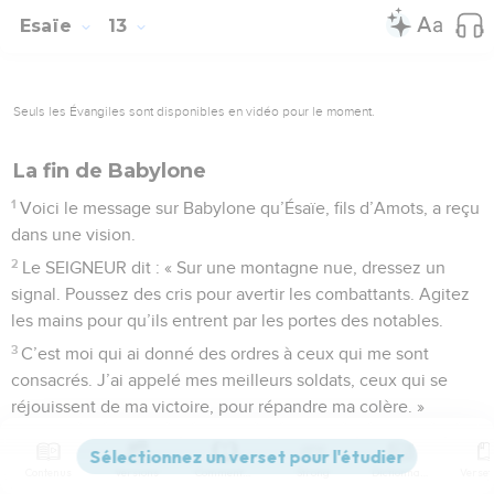
Esaïe
13
Seuls les Évangiles sont disponibles en vidéo pour le moment.
La fin de Babylone
1
Voici le message sur Babylone qu’Ésaïe, fils d’Amots, a reçu
dans une vision.
2
Le SEIGNEUR dit : « Sur une montagne nue, dressez un
signal. Poussez des cris pour avertir les combattants. Agitez
les mains pour qu’ils entrent par les portes des notables.
3
C’est moi qui ai donné des ordres à ceux qui me sont
consacrés. J’ai appelé mes meilleurs soldats, ceux qui se
réjouissent de ma victoire, pour répandre ma colère. »
4
Écoutez ce bruit sur les montagnes : c’est le bruit d’une
foule immense. Écoutez ce grondement des royaumes, des
Contenus
Versions
Commentaires
Strong
Dictionnaire
peuples rassemblés. C’est le SEIGNEUR de l’univers, qui