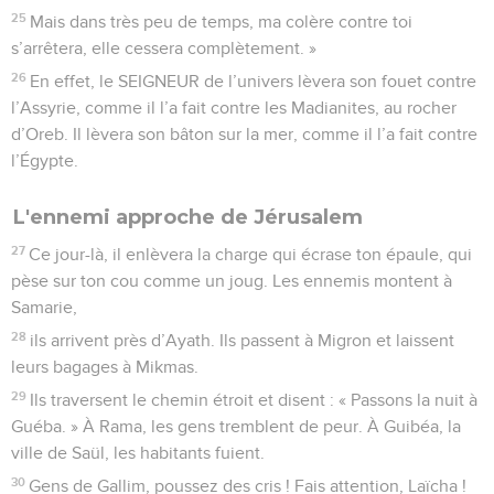
25
Mais dans très peu de temps, ma colère contre toi
s’arrêtera, elle cessera complètement. »
26
En effet, le SEIGNEUR de l’univers lèvera son fouet contre
l’Assyrie, comme il l’a fait contre les Madianites, au rocher
d’Oreb. Il lèvera son bâton sur la mer, comme il l’a fait contre
l’Égypte.
L'ennemi approche de Jérusalem
27
Ce jour-là, il enlèvera la charge qui écrase ton épaule, qui
pèse sur ton cou comme un joug. Les ennemis montent à
Samarie,
28
ils arrivent près d’Ayath. Ils passent à Migron et laissent
leurs bagages à Mikmas.
29
Ils traversent le chemin étroit et disent : « Passons la nuit à
Guéba. » À Rama, les gens tremblent de peur. À Guibéa, la
ville de Saül, les habitants fuient.
30
Gens de Gallim, poussez des cris ! Fais attention, Laïcha !