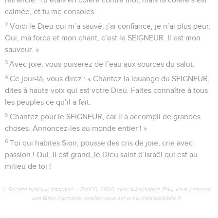
calmée, et tu me consoles.
2
Voici le Dieu qui m’a sauvé, j’ai confiance, je n’ai plus peur.
Oui, ma force et mon chant, c’est le SEIGNEUR. Il est mon
sauveur. »
3
Avec joie, vous puiserez de l’eau aux sources du salut.
4
Ce jour-là, vous direz : « Chantez la louange du SEIGNEUR,
dites à haute voix qui est votre Dieu. Faites connaître à tous
les peuples ce qu’il a fait.
5
Chantez pour le SEIGNEUR, car il a accompli de grandes
choses. Annoncez-les au monde entier ! »
6
Toi qui habites Sion, pousse des cris de joie, crie avec
passion ! Oui, il est grand, le Dieu saint d’Israël qui est au
milieu de toi !
© Société biblique française – Bibli’O, 2000, avec autorisation. Pour vous procurer
une Bible imprimée, rendez-vous sur www.editionsbiblio.fr