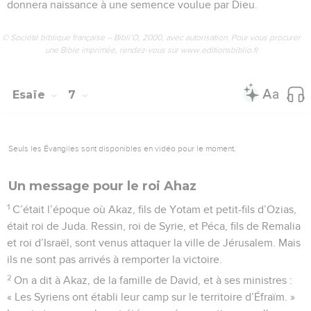
donnera naissance à une semence voulue par Dieu.
© Société biblique française – Bibli’O, 2000, avec autorisation. Pour vous procurer
une Bible imprimée, rendez-vous sur www.editionsbiblio.fr
Esaïe
7
Seuls les Évangiles sont disponibles en vidéo pour le moment.
Un message pour le roi Ahaz
1
C’était l’époque où Akaz, fils de Yotam et petit-fils d’Ozias,
était roi de Juda. Ressin, roi de Syrie, et Péca, fils de Remalia
et roi d’Israël, sont venus attaquer la ville de Jérusalem. Mais
ils ne sont pas arrivés à remporter la victoire.
2
On a dit à Akaz, de la famille de David, et à ses ministres :
« Les Syriens ont établi leur camp sur le territoire d’Éfraïm. »