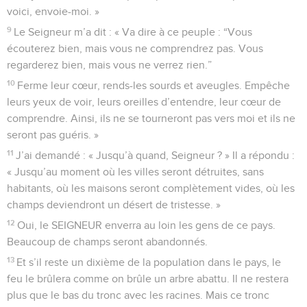
voici, envoie-moi. »
9
Le Seigneur m’a dit : « Va dire à ce peuple : “Vous
écouterez bien, mais vous ne comprendrez pas. Vous
regarderez bien, mais vous ne verrez rien.”
10
Ferme leur cœur, rends-les sourds et aveugles. Empêche
leurs yeux de voir, leurs oreilles d’entendre, leur cœur de
comprendre. Ainsi, ils ne se tourneront pas vers moi et ils ne
seront pas guéris. »
11
J’ai demandé : « Jusqu’à quand, Seigneur ? » Il a répondu :
« Jusqu’au moment où les villes seront détruites, sans
habitants, où les maisons seront complètement vides, où les
champs deviendront un désert de tristesse. »
12
Oui, le SEIGNEUR enverra au loin les gens de ce pays.
Beaucoup de champs seront abandonnés.
13
Et s’il reste un dixième de la population dans le pays, le
feu le brûlera comme on brûle un arbre abattu. Il ne restera
plus que le bas du tronc avec les racines. Mais ce tronc