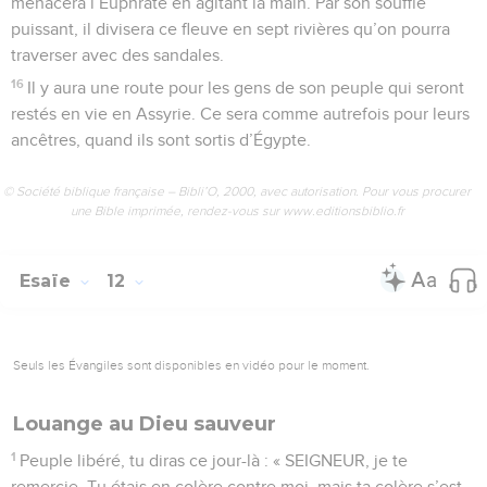
menacera l’Euphrate en agitant la main. Par son souffle
puissant, il divisera ce fleuve en sept rivières qu’on pourra
traverser avec des sandales.
16
Il y aura une route pour les gens de son peuple qui seront
restés en vie en Assyrie. Ce sera comme autrefois pour leurs
ancêtres, quand ils sont sortis d’Égypte.
© Société biblique française – Bibli’O, 2000, avec autorisation. Pour vous procurer
une Bible imprimée, rendez-vous sur www.editionsbiblio.fr
Esaïe
12
Seuls les Évangiles sont disponibles en vidéo pour le moment.
Louange au Dieu sauveur
1
Peuple libéré, tu diras ce jour-là : « SEIGNEUR, je te
remercie. Tu étais en colère contre moi, mais ta colère s’est