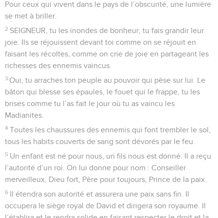
Pour ceux qui vivent dans le pays de l’obscurité, une lumière
se met à briller.
2
SEIGNEUR, tu les inondes de bonheur, tu fais grandir leur
joie. Ils se réjouissent devant toi comme on se réjouit en
faisant les récoltes, comme on crie de joie en partageant les
richesses des ennemis vaincus.
3
Oui, tu arraches ton peuple au pouvoir qui pèse sur lui. Le
bâton qui blesse ses épaules, le fouet qui le frappe, tu les
brises comme tu l’as fait le jour où tu as vaincu les
Madianites.
4
Toutes les chaussures des ennemis qui font trembler le sol,
tous les habits couverts de sang sont dévorés par le feu.
5
Un enfant est né pour nous, un fils nous est donné. Il a reçu
l’autorité d’un roi. On lui donne pour nom : Conseiller
merveilleux, Dieu fort, Père pour toujours, Prince de la paix.
6
Il étendra son autorité et assurera une paix sans fin. Il
occupera le siège royal de David et dirigera son royaume. Il
l’établira et le rendra solide en faisant respecter le droit et la