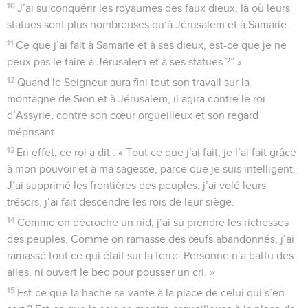
10
J’ai su conquérir les royaumes des faux dieux, là où leurs
statues sont plus nombreuses qu’à Jérusalem et à Samarie.
11
Ce que j’ai fait à Samarie et à ses dieux, est-ce que je ne
peux pas le faire à Jérusalem et à ses statues ?” »
12
Quand le Seigneur aura fini tout son travail sur la
montagne de Sion et à Jérusalem, il agira contre le roi
d’Assyrie, contre son cœur orgueilleux et son regard
méprisant.
13
En effet, ce roi a dit : « Tout ce que j’ai fait, je l’ai fait grâce
à mon pouvoir et à ma sagesse, parce que je suis intelligent.
J’ai supprimé les frontières des peuples, j’ai volé leurs
trésors, j’ai fait descendre les rois de leur siège.
14
Comme on décroche un nid, j’ai su prendre les richesses
des peuples. Comme on ramasse des œufs abandonnés, j’ai
ramassé tout ce qui était sur la terre. Personne n’a battu des
ailes, ni ouvert le bec pour pousser un cri. »
15
Est-ce que la hache se vante à la place de celui qui s’en