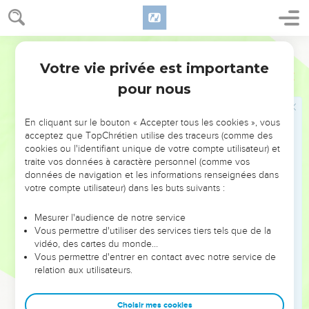
les ordures. Malgré tout cela, la colère du SEIGNEUR ne se
calme pas, son poing reste levé.
26
Le SEIGNEUR dresse un signal pour un peuple éloigné. Il
Parole de Vie
siffle pour l’appeler du bout du monde. Et voici ce peuple, il
Votre vie privée est importante
Esaïe
5
arrive très vite, d’un pas léger.
pour nous
27
Parmi eux, personne n’est fatigué, personne ne traîne les
pieds, personne n’a envie de dormir, tous sont bien réveillés.
En cliquant sur le bouton « Accepter tous les cookies », vous
Aucun combattant n’a enlevé sa ceinture, aucun n’a détaché
acceptez que TopChrétien utilise des traceurs (comme des
ses sandales.
cookies ou l'identifiant unique de votre compte utilisateur) et
traite vos données à caractère personnel (comme vos
28
Leurs flèches sont pointues, tous leurs arcs sont tendus.
données de navigation et les informations renseignées dans
Les sabots de leurs chevaux sont durs comme pierre, les
votre compte utilisateur) dans les buts suivants :
roues de leurs chars tournent comme un vent de tempête.
Mesurer l'audience de notre service
29
Les soldats rugissent comme des lions, ils grognent
Vous permettre d'utiliser des services tiers tels que de la
comme des lionceaux. Ils crient comme des bêtes sauvages
vidéo, des cartes du monde…
qui saisissent l’animal qu’elles ont attrapé et qui l’emportent.
Vous permettre d'entrer en contact avec notre service de
relation aux utilisateurs.
Personne ne peut les arracher à leurs griffes.
30
Pourtant, un jour, le tonnerre grondera contre ce peuple,
Choisir mes cookies
comme la mer sous la tempête. On regardera le pays, mais