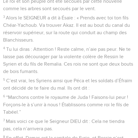
Le roi et son peuple ont été secoués par cette nouvelle
comme les arbres sont secoués par le vent.
3
Alors le SEIGNEUR a dit à Ésaïe : « Prends avec toi ton fils
Chéar-Yachoub. Va trouver Akaz. Il est au bout du canal du
réservoir supérieur, sur la route qui conduit au champ des
Blanchisseurs.
4
Tu lui diras : Attention ! Reste calme, n’aie pas peur. Ne te
laisse pas décourager par la violente colère de Ressin le
Syrien et du fils de Remalia. Ces rois ne sont que deux bouts
de bois fumants.
5
C’est vrai, les Syriens ainsi que Péca et les soldats d’Éfraïm
ont décidé de te faire du mal. Ils ont dit :
6
“Marchons contre le royaume de Juda ! Faisons-lui peur !
Forçons-le à s’unir à nous ! Établissons comme roi le fils de
Tabéel.”
7
Mais voici ce que le Seigneur DIEU dit : Cela ne tiendra
pas, cela n’arrivera pas.
8
En effet, Damas est la capitale de Syrie, et Ressin n’est