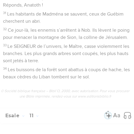
Réponds, Anatoth !
31
Les habitants de Madména se sauvent, ceux de Guébim
cherchent un abri.
32
Ce jour-là, les ennemis s’arrêtent à Nob. Ils lèvent le poing
pour menacer la montagne de Sion, la colline de Jérusalem.
33
Le SEIGNEUR de l’univers, le Maître, casse violemment les
branches. Les plus grands arbres sont coupés, les plus hauts
sont jetés à terre.
34
Les buissons de la forêt sont abattus à coups de hache, les
beaux cèdres du Liban tombent sur le sol.
© Société biblique française – Bibli’O, 2000, avec autorisation. Pour vous procurer
une Bible imprimée, rendez-vous sur www.editionsbiblio.fr
Esaïe
11