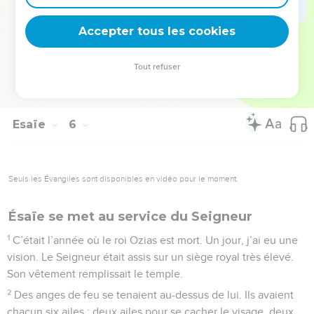
nuit et malheur l’envelopperont. D’épais nuages couvriront
Accepter tous les cookies
la lumière du jour.
© Société biblique française – Bibli’O, 2000, avec autorisation. Pour vous procurer
Tout refuser
une Bible imprimée, rendez-vous sur www.editionsbiblio.fr
Esaïe
6
Seuls les Évangiles sont disponibles en vidéo pour le moment.
Ésaïe se met au service du Seigneur
1
C’était l’année où le roi Ozias est mort. Un jour, j’ai eu une
vision. Le Seigneur était assis sur un siège royal très élevé.
Son vêtement remplissait le temple.
2
Des anges de feu se tenaient au-dessus de lui. Ils avaient
chacun six ailes : deux ailes pour se cacher le visage, deux