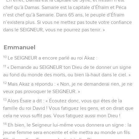
chef qu’à Damas. Samarie est la capitale d’Éfraïm et Péca
n’est chef qu’à Samarie. Dans 65 ans, le peuple d’Éfraïm
n’existera plus. Si vous ne mettez pas toute votre confiance
dans le SEIGNEUR, vous ne pourrez pas tenir. »
Emmanuel
10
Le SEIGNEUR a encore parlé au roi Akaz :
11
« Demande au SEIGNEUR ton Dieu de te donner un signe
au fond du monde des morts, ou bien là-haut dans le ciel. »
12
Mais Akaz a répondu : « Non, je ne demanderai rien, je ne
veux pas provoquer le SEIGNEUR. »
13
Alors Ésaïe a dit : « Écoutez donc, vous qui êtes de la
famille du roi David ! Vous fatiguez les gens, et on dirait que
cela ne vous suffit pas. Vous fatiguez aussi mon Dieu !
14
Eh bien, le Seigneur lui-même vous donnera un signe : la
jeune femme sera enceinte et elle mettra au monde un fils.