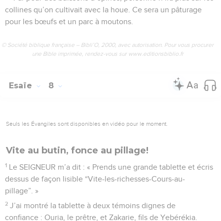
collines qu’on cultivait avec la houe. Ce sera un pâturage
pour les bœufs et un parc à moutons.
© Société biblique française – Bibli’O, 2000, avec autorisation. Pour vous procurer
une Bible imprimée, rendez-vous sur www.editionsbiblio.fr
Esaïe
8
Seuls les Évangiles sont disponibles en vidéo pour le moment.
Vite au butin, fonce au pillage!
1
Le SEIGNEUR m’a dit : « Prends une grande tablette et écris
dessus de façon lisible “Vite-les-richesses-Cours-au-
pillage”. »
2
J’ai montré la tablette à deux témoins dignes de
confiance : Ouria, le prêtre, et Zakarie, fils de Yebérékia.