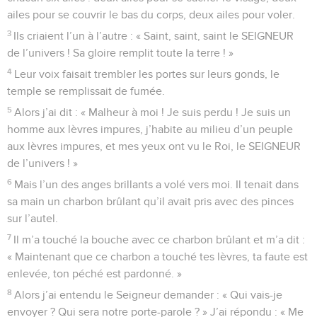
ailes pour se couvrir le bas du corps, deux ailes pour voler.
3
Ils criaient l’un à l’autre : « Saint, saint, saint le SEIGNEUR
de l’univers ! Sa gloire remplit toute la terre ! »
4
Leur voix faisait trembler les portes sur leurs gonds, le
temple se remplissait de fumée.
5
Alors j’ai dit : « Malheur à moi ! Je suis perdu ! Je suis un
homme aux lèvres impures, j’habite au milieu d’un peuple
aux lèvres impures, et mes yeux ont vu le Roi, le SEIGNEUR
de l’univers ! »
6
Mais l’un des anges brillants a volé vers moi. Il tenait dans
sa main un charbon brûlant qu’il avait pris avec des pinces
sur l’autel.
7
Il m’a touché la bouche avec ce charbon brûlant et m’a dit :
« Maintenant que ce charbon a touché tes lèvres, ta faute est
enlevée, ton péché est pardonné. »
8
Alors j’ai entendu le Seigneur demander : « Qui vais-je
envoyer ? Qui sera notre porte-parole ? » J’ai répondu : « Me