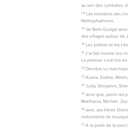
au son des cymbales, de
28
Les membres des chor
Nethophathiens,
29
de Beth-Guilgal ainsi
des villages autour de 
30
Les prêtres et les Lév
31
J’ai fait monter les 
Le premier s’est mis en 
32
Derrière lui marchaie
33
Azaria, Esdras, Mesh
34
Juda, Benjamin, She
35
ainsi que, parmi les 
Matthania, Michée, Zac
36
avec ses frères Shema
instruments de musique 
37
A la porte de la sourc