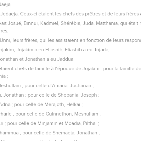
daeja,
t Jedaeja. Ceux-ci étaient les chefs des prêtres et de leurs frère
 avait Josué, Binnuï, Kadmiel, Shérébia, Juda, Matthania, qui étai
res,
nni, leurs frères, qui les assistaient en fonction de leurs respons
ojakim, Jojakim a eu Eliashib, Eliashib a eu Jojada,
 Jonathan et Jonathan a eu Jaddua.
étaient chefs de famille à l’époque de Jojakim : pour la famille de
ia ;
Meshullam ; pour celle d’Amaria, Jochanan ;
, Jonathan ; pour celle de Shebania, Joseph ;
Adna ; pour celle de Merajoth, Helkaï ;
charie ; pour celle de Guinnethon, Meshullam ;
cri ; pour celle de Minjamin et Moadia, Pilthaï ;
 Shammua ; pour celle de Shemaeja, Jonathan ;