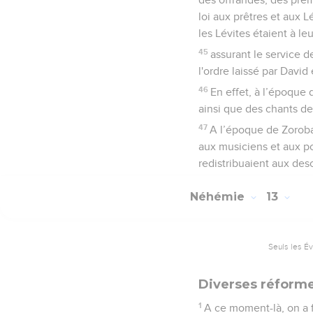
loi aux prêtres et aux L
les Lévites étaient à le
45
assurant le service d
l'ordre laissé par David
46
En effet, à l’époque 
ainsi que des chants d
47
A l’époque de Zoroba
aux musiciens et aux por
redistribuaient aux des
Néhémie
13
Seuls les É
Diverses réforme
1
A ce moment-là, on a f