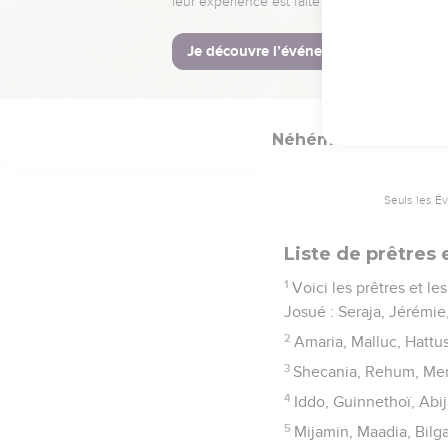
34
Hadid, Tseboïm, Neba
35
Lod, Ono et la vallée 
36
Certains Lévites étai
Néhémie
12
Seuls les É
Liste de prêtres 
1
Voici les prêtres et le
Josué : Seraja, Jérémie
2
Amaria, Malluc, Hattu
3
Shecania, Rehum, Me
4
Iddo, Guinnethoï, Abij
5
Mijamin, Maadia, Bilga