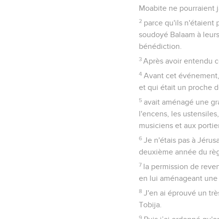
Moabite ne pourraient 
2
parce qu'ils n'étaient 
soudoyé Balaam à leurs 
bénédiction.
3
Après avoir entendu ce
4
Avant cet événement, l
et qui était un proche d
5
avait aménagé une gra
l'encens, les ustensiles
musiciens et aux portie
6
Je n'étais pas à Jérus
deuxième année du règne
7
la permission de reven
en lui aménageant une 
8
J'en ai éprouvé un trè
Tobija.
9