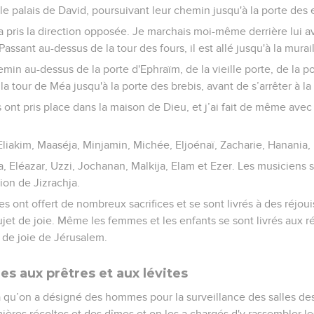
e palais de David, poursuivant leur chemin jusqu'à la porte des ea
pris la direction opposée. Je marchais moi-même derrière lui av
Passant au-dessus de la tour des fours, il est allé jusqu'à la murai
emin au-dessus de la porte d'Ephraïm, de la vieille porte, de la p
a tour de Méa jusqu'à la porte des brebis, avant de s’arrêter à la 
 ont pris place dans la maison de Dieu, et j’ai fait de même avec
 Eliakim, Maaséja, Minjamin, Michée, Eljoénaï, Zacharie, Hanania
 Eléazar, Uzzi, Jochanan, Malkija, Elam et Ezer. Les musiciens se
ion de Jizrachja.
ites ont offert de nombreux sacrifices et se sont livrés à des réjou
jet de joie. Même les femmes et les enfants se sont livrés aux ré
s de joie de Jérusalem.
es aux prêtres et aux lévites
 qu’on a désigné des hommes pour la surveillance des salles de
ières récoltes et des dîmes et on les a chargés d'y rassembler le