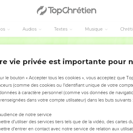
tives au peuple.
ive hors de Jérusalem
éos
Audios
Textes
Musique
Chrét
 villages et leurs territoires, des Judéens s’étaient installés à K
daient, à Dibon et dans les bourgades qui en dépendaient, à Je
Segond 21
à Beth-Paleth,
re vie privée est importante pour 
er-Shéba et dans les bourgades qui en dépendaient,
et dans les bourgades qui en dépendaient,
sur le bouton « Accepter tous les cookies », vous acceptez que T
a, à Jarmuth,
traceurs (comme des cookies ou l'identifiant unique de votre compte 
 les villages voisins, à Lakis et dans son territoire, à Azéka et 
s données à caractère personnel (comme vos données de navigatio
one d’habitation s’étendait de Beer-Shéba à la vallée de Hinnom
 renseignées dans votre compte utilisateur) dans les buts suivants 
s, leur zone d’habitation partait de Guéba et comprenait Micmas
ndaient,
audience de notre service
nia,
ttre d'utiliser des services tiers tels que de la vidéo, des cartes
ttre d'entrer en contact avec notre service de relation aux utilisat
aïm,