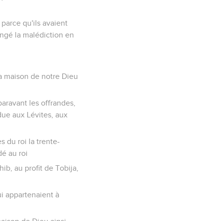
 parce qu'ils avaient
angé la malédiction en
 la maison de notre Dieu
aravant les offrandes,
 due aux Lévites, aux
 du roi la trente-
é au roi
ib, au profit de Tobija,
ui appartenaient à