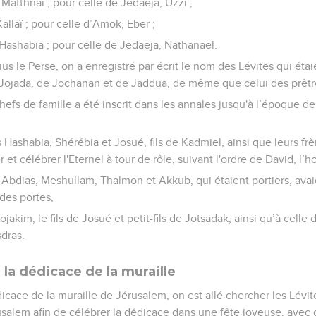
 Matthnaï ; pour celle de Jedaeja, Uzzi ;
Kallaï ; pour celle d’Amok, Eber ;
, Hashabia ; pour celle de Jedaeja, Nathanaël.
us le Perse, on a enregistré par écrit le nom des Lévites qui étai
e Jojada, de Jochanan et de Jaddua, de même que celui des prêtr
hefs de famille a été inscrit dans les annales jusqu'à l’époque 
 Hashabia, Shérébia et Josué, fils de Kadmiel, ainsi que leurs frèr
 et célébrer l'Eternel à tour de rôle, suivant l'ordre de David, l
 Abdias, Meshullam, Thalmon et Akkub, qui étaient portiers, avai
 des portes,
ojakim, le fils de Josué et petit-fils de Jotsadak, ainsi qu’à cel
sdras.
la dédicace de la muraille
ace de la muraille de Jérusalem, on est allé chercher les Lévites
érusalem afin de célébrer la dédicace dans une fête joyeuse, avec