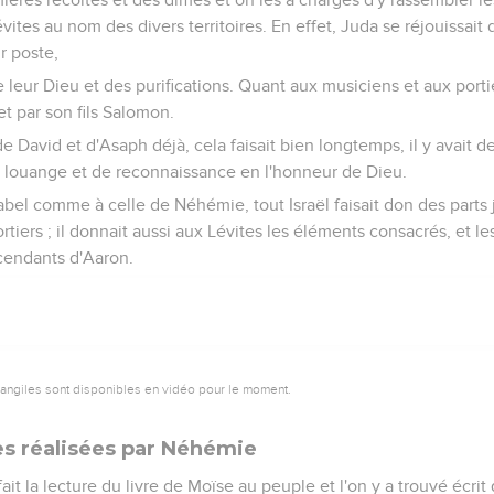
évites au nom des divers territoires. En effet, Juda se réjouissait 
ur poste,
e leur Dieu et des purifications. Quant aux musiciens et aux portie
 et par son fils Salomon.
de David et d'Asaph déjà, cela faisait bien longtemps, il y avait 
e louange et de reconnaissance en l'honneur de Dieu.
bel comme à celle de Néhémie, tout Israël faisait don des parts 
tiers ; il donnait aussi aux Lévites les éléments consacrés, et le
cendants d'Aaron.
vangiles sont disponibles en vidéo pour le moment.
s réalisées par Néhémie
ait la lecture du livre de Moïse au peuple et l'on y a trouvé écri