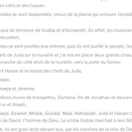
s luths et des harpes.
ales se sont rassemblés, venus de la plaine qui entoure Jérusal
 que du territoire de Guéba et d'Azmaveth. En effet, les musicien
Jérusalem.
ites se sont purifiés eux-mêmes, puis ils ont purifié le peuple, les
chefs de Juda sur la muraille et j’ai mis en place deux grands chœ
marche du côté droit de la muraille, vers la porte du fumier.
nt Hosée et la moitié des chefs de Juda,
ullam,
maeja et Jérémie,
prêtres munis de trompettes, Zacharie, fils de Jonathan et desc
cur et Asaph,
eja, Azareel, Milalaï, Guilalaï, Maaï, Nathanaël, Juda et Hanani 
de David, l’homme de Dieu. Le scribe Esdras marchait à leur têt
e, ils ont gravi droit devant eux, par les marches de la ville de D