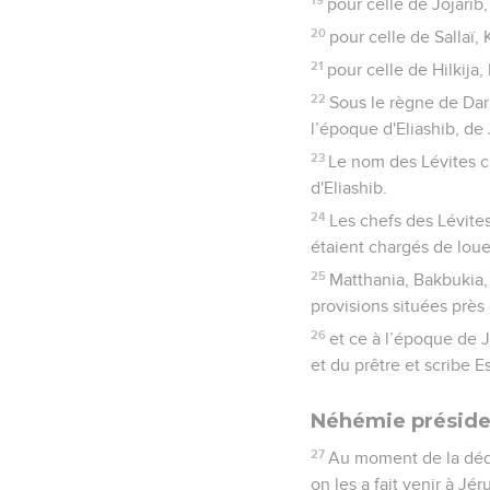
pour celle de Jojarib,
20
pour celle de Sallaï, 
21
pour celle de Hilkija
22
Sous le règne de Dari
l’époque d'Eliashib, d
23
Le nom des Lévites c
d'Eliashib.
24
Les chefs des Lévites
étaient chargés de louer
25
Matthania, Bakbukia,
provisions situées près
26
et ce à l’époque de J
et du prêtre et scribe E
Néhémie préside 
27
Au moment de la dédic
on les a fait venir à J