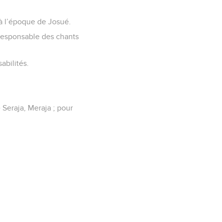
s à l’époque de Josué.
t responsable des chants
abilités.
 Seraja, Meraja ; pour