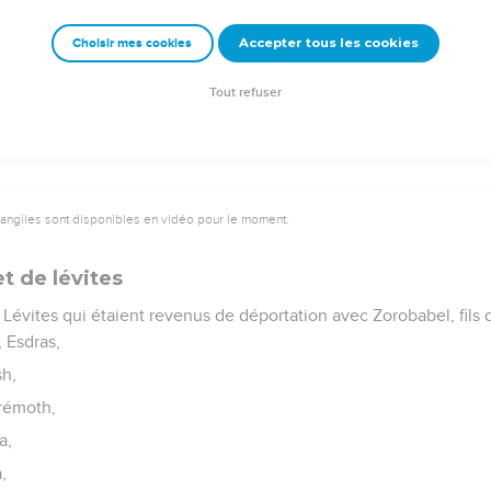
llath,
Accepter tous les cookies
Choisir mes cookies
des artisans.
ent installés dans les parties de Juda rattachées à Benjamin.
Tout refuser
vangiles sont disponibles en vidéo pour le moment.
et de lévites
s Lévites qui étaient revenus de déportation avec Zorobabel, fils 
, Esdras,
sh,
rémoth,
a,
,