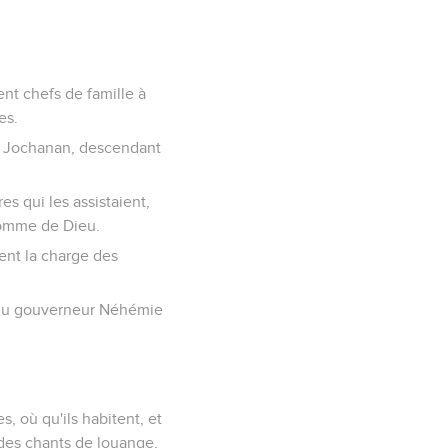
ent chefs de famille à
es.
de Jochanan, descendant
es qui les assistaient,
’homme de Dieu.
ent la charge des
le du gouverneur Néhémie
, où qu'ils habitent, et
 des chants de louange,