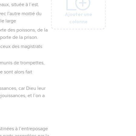
ux, située à l’est.
Ajouter une
Ajouter une
Ajouter une
Ajouter une
Ajouter une
ec l'autre moitié du
colonne
colonne
colonne
colonne
colonne
lle large
orte des poissons, de la
porte de la prison.
 ceux des magistrats
, munis de trompettes,
 sont alors fait
issances, car Dieu leur
jouissances, et l’on a
stinées à l’entreposage
s parts accordées par la