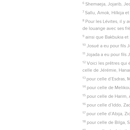
6
Shemaeja, Jojarib, Je
7
Sallu, Amok, Hilkija e
8
Pour les Lévites, il y
de louange avec ses frè
9
ainsi que Bakbukia et U
10
Josué a eu pour fils J
11
Jojada a eu pour fils
12
Voici les prêtres qui 
celle de Jérémie, Hanan
13
pour celle d’Esdras, 
14
pour celle de Melikou
15
pour celle de Harim, 
16
pour celle d’Iddo, Za
17
pour celle d’Abija, Zi
18
pour celle de Bilga,
19