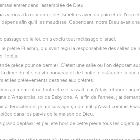
jamais entrer dans l'assemblée de Dieu
pas venus à la rencontre des Israélites avec du pain et de l'eau et
dépens afin qu'il les maudisse. Cependant, notre Dieu avait ch
 passage de la loi, on a exclu tout métissage d'Israël.
e prêtre Eliashib, qui avait reçu la responsabilité des salles de
e Tobija,
nde pièce pour ce dernier. C’était une salle où l'on déposait aup
, la dîme du blé, du vin nouveau et de l'huile, c’est-à-dire la part
rs et les prélèvements destinés aux prêtres.
alem au moment où tout cela se passait, car j'étais retourné auprès
 d’Artaxerxès, roi de Babylone. A la fin de l'année, j'ai demand
ir à Jérusalem et je me suis aperçu du mal qu'avait commis Eliash
pièce dans les parvis de la maison de Dieu.
s grand déplaisir et j’ai jeté hors de cette pièce tous les objets q