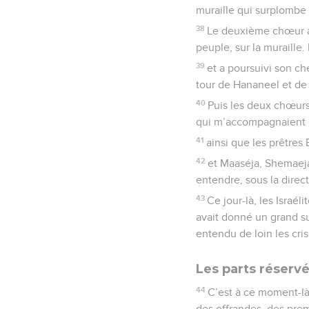
muraille qui surplombe l
38
Le deuxième chœur a 
peuple, sur la muraille. 
39
et a poursuivi son ch
tour de Hananeel et de l
40
Puis les deux chœurs
qui m’accompagnaient
41
ainsi que les prêtres
42
et Maaséja, Shemaeja,
entendre, sous la direct
43
Ce jour-là, les Israél
avait donné un grand su
entendu de loin les cri
Les parts réservé
44
C’est à ce moment-là
des offrandes, des prem