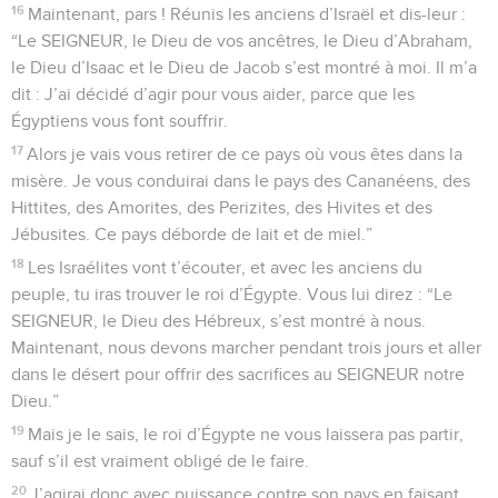
16
Maintenant, pars ! Réunis les anciens d’Israël et dis-leur :
“Le SEIGNEUR, le Dieu de vos ancêtres, le Dieu d’Abraham,
le Dieu d’Isaac et le Dieu de Jacob s’est montré à moi. Il m’a
dit : J’ai décidé d’agir pour vous aider, parce que les
Égyptiens vous font souffrir.
17
Alors je vais vous retirer de ce pays où vous êtes dans la
misère. Je vous conduirai dans le pays des Cananéens, des
Hittites, des Amorites, des Perizites, des Hivites et des
Jébusites. Ce pays déborde de lait et de miel.”
18
Les Israélites vont t’écouter, et avec les anciens du
peuple, tu iras trouver le roi d’Égypte. Vous lui direz : “Le
SEIGNEUR, le Dieu des Hébreux, s’est montré à nous.
Maintenant, nous devons marcher pendant trois jours et aller
dans le désert pour offrir des sacrifices au SEIGNEUR notre
Dieu.”
19
Mais je le sais, le roi d’Égypte ne vous laissera pas partir,
sauf s’il est vraiment obligé de le faire.
20
J’agirai donc avec puissance contre son pays en faisant