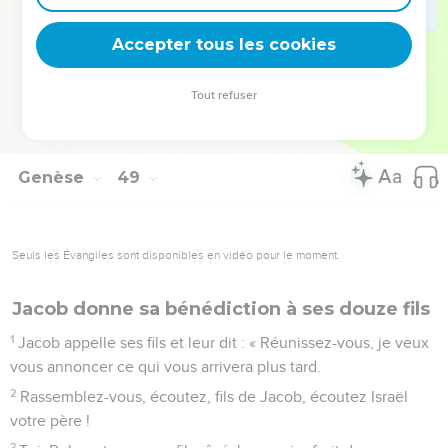
donne la région de Sichem. Je l’ai prise aux Amorites, grâce
Accepter tous les cookies
à mon épée et à mon arc. »
© Société biblique française – Bibli’O, 2000, avec autorisation. Pour vous procurer
Tout refuser
une Bible imprimée, rendez-vous sur www.editionsbiblio.fr
Genèse
49
Seuls les Évangiles sont disponibles en vidéo pour le moment.
Jacob donne sa bénédiction à ses douze fils
1
Jacob appelle ses fils et leur dit : « Réunissez-vous, je veux
vous annoncer ce qui vous arrivera plus tard.
2
Rassemblez-vous, écoutez, fils de Jacob, écoutez Israël
votre père !
3