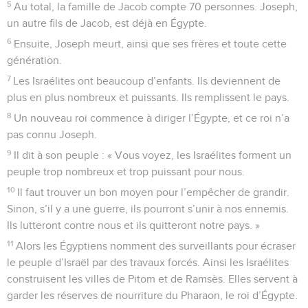
5
Au total, la famille de Jacob compte 70 personnes. Joseph,
un autre fils de Jacob, est déjà en Égypte.
6
Ensuite, Joseph meurt, ainsi que ses frères et toute cette
génération.
7
Les Israélites ont beaucoup d’enfants. Ils deviennent de
plus en plus nombreux et puissants. Ils remplissent le pays.
8
Un nouveau roi commence à diriger l’Égypte, et ce roi n’a
pas connu Joseph.
9
Il dit à son peuple : « Vous voyez, les Israélites forment un
peuple trop nombreux et trop puissant pour nous.
10
Il faut trouver un bon moyen pour l’empêcher de grandir.
Sinon, s’il y a une guerre, ils pourront s’unir à nos ennemis.
Ils lutteront contre nous et ils quitteront notre pays. »
11
Alors les Égyptiens nomment des surveillants pour écraser
le peuple d’Israël par des travaux forcés. Ainsi les Israélites
construisent les villes de Pitom et de Ramsès. Elles servent à
garder les réserves de nourriture du Pharaon, le roi d’Égypte.