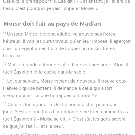
Celle-ci le prend pour fils. Elle dit : « Cet enfant, je l’ai tiré de
l’eau, c’est pourquoi je vais l’appeler Moïse. »
Moïse doit fuir au pays de Madian
11
Un jour, Moïse, devenu adulte, va trouver ses frères
hébreux. Il voit les durs travaux qu’on leur impose. Il aperçoit
aussi un Égyptien en train de frapper un de ses frères
hébreux.
12
Moïse regarde autour de lui et il ne voit personne. Alors il
tue l’Égyptien et le cache dans le sable.
13
Le jour suivant, Moïse revient de nouveau. Il trouve deux
Hébreux qui se battent. Il demande à celui qui a tort :
« Pourquoi est-ce que tu frappes ton frère ? »
14
Celui-ci lui répond : « Qui t’a nommé chef pour nous
juger ? Est-ce que tu as l’intention de me tuer, comme tu as
tué l’Égyptien ? » Moïse se dit : « C’est sûr, les gens savent
ce que j’ai fait ! », et il a peur.
15