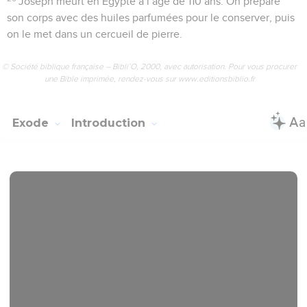
Joseph meurt en Égypte à l’âge de 110 ans. On prépare
son corps avec des huiles parfumées pour le conserver, puis
on le met dans un cercueil de pierre.
© Société biblique française – Bibli’O, 2000, avec autorisation. Pour vous procurer
une Bible imprimée, rendez-vous sur www.editionsbiblio.fr
Exode
Introduction