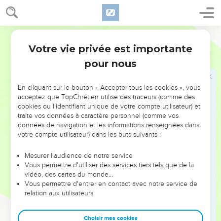
qui est sur la tête d’Éfraïm. Il veut la mettre sur celle de
Manassé.
18
Il dit à Jacob : « Mon père, tu te trompes. C’est Manassé
Parole de Vie
l’aîné. Mets ta main droite sur sa tête. »
Votre vie privée est importante
Genèse
48
19
Mais son père refuse en disant : « Je sais, mon fils. Les
pour nous
enfants de Manassé et les enfants de leurs enfants
deviendront un grand peuple, eux aussi. Pourtant, son petit
En cliquant sur le bouton « Accepter tous les cookies », vous
frère sera plus grand que lui. Ses enfants et les enfants de
acceptez que TopChrétien utilise des traceurs (comme des
leurs enfants formeront des peuples nombreux. »
cookies ou l'identifiant unique de votre compte utilisateur) et
traite vos données à caractère personnel (comme vos
20
Ce jour-là, Jacob bénit les fils de Joseph en disant : « Les
données de navigation et les informations renseignées dans
Israélites se serviront de vos noms pour bénir. Ils diront :
votre compte utilisateur) dans les buts suivants :
“Que Dieu soit bon pour vous, comme il l’a été pour Éfraïm
et Manassé !” » C’est ainsi que Jacob a placé Éfraïm avant
Mesurer l'audience de notre service
Vous permettre d'utiliser des services tiers tels que de la
Manassé.
vidéo, des cartes du monde…
21
Ensuite il dit à Joseph : « Je vais mourir, mais Dieu sera
Vous permettre d'entrer en contact avec notre service de
relation aux utilisateurs.
avec vous et il vous fera revenir dans le pays de vos
ancêtres.
Choisir mes cookies
22
Moi, je te donne une part plus grande qu’à tes frères. Je te