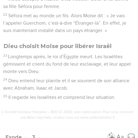
sa fille Séfora pour femme.
22
Séfora met au monde un fils. Alors Moïse dit : « Je vais
l’appeler Guerchom, c’est-à-dire “Étranger-là”. En effet, je
suis maintenant installé dans un pays étranger. »
Dieu choisit Moïse pour libérer Israël
23
Longtemps après, le roi d’Égypte meurt. Les Israélites
gémissent et crient du fond de leur esclavage, et leur appel
monte vers Dieu.
24
Dieu entend leur plainte et il se souvient de son alliance
avec Abraham, Isaac et Jacob.
25
Il regarde les Israélites et comprend leur situation.
© Société biblique française – Bibli’O, 2000, avec autorisation. Pour vous procurer
une Bible imprimée, rendez-vous sur www.editionsbiblio.fr
Exode
3