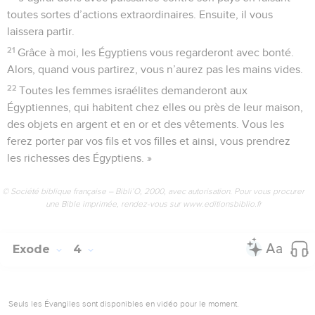
toutes sortes d’actions extraordinaires. Ensuite, il vous
laissera partir.
21
Grâce à moi, les Égyptiens vous regarderont avec bonté.
Alors, quand vous partirez, vous n’aurez pas les mains vides.
22
Toutes les femmes israélites demanderont aux
Égyptiennes, qui habitent chez elles ou près de leur maison,
des objets en argent et en or et des vêtements. Vous les
ferez porter par vos fils et vos filles et ainsi, vous prendrez
les richesses des Égyptiens. »
© Société biblique française – Bibli’O, 2000, avec autorisation. Pour vous procurer
une Bible imprimée, rendez-vous sur www.editionsbiblio.fr
Exode
4
Seuls les Évangiles sont disponibles en vidéo pour le moment.