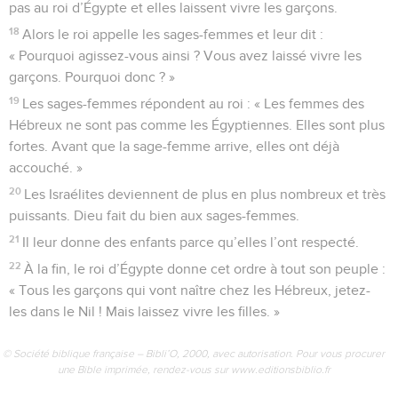
pas au roi d’Égypte et elles laissent vivre les garçons.
18
Alors le roi appelle les sages-femmes et leur dit :
« Pourquoi agissez-vous ainsi ? Vous avez laissé vivre les
garçons. Pourquoi donc ? »
19
Les sages-femmes répondent au roi : « Les femmes des
Hébreux ne sont pas comme les Égyptiennes. Elles sont plus
fortes. Avant que la sage-femme arrive, elles ont déjà
accouché. »
20
Les Israélites deviennent de plus en plus nombreux et très
puissants. Dieu fait du bien aux sages-femmes.
21
Il leur donne des enfants parce qu’elles l’ont respecté.
22
À la fin, le roi d’Égypte donne cet ordre à tout son peuple :
« Tous les garçons qui vont naître chez les Hébreux, jetez-
les dans le Nil ! Mais laissez vivre les filles. »
© Société biblique française – Bibli’O, 2000, avec autorisation. Pour vous procurer
une Bible imprimée, rendez-vous sur www.editionsbiblio.fr