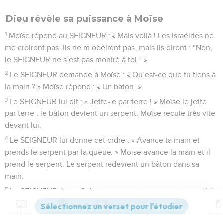
Dieu révèle sa puissance à Moïse
1
Moïse répond au SEIGNEUR : « Mais voilà ! Les Israélites ne
me croiront pas. Ils ne m’obéiront pas, mais ils diront : “Non,
le SEIGNEUR ne s’est pas montré à toi.” »
2
Le SEIGNEUR demande à Moïse : « Qu’est-ce que tu tiens à
la main ? » Moïse répond : « Un bâton. »
3
Le SEIGNEUR lui dit : « Jette-le par terre ! » Moïse le jette
par terre : le bâton devient un serpent. Moïse recule très vite
devant lui.
4
Le SEIGNEUR lui donne cet ordre : « Avance ta main et
prends le serpent par la queue. » Moïse avance la main et il
prend le serpent. Le serpent redevient un bâton dans sa
main.
5
Le SEIGNEUR dit : « Cela prouvera que je me suis montré à
toi, moi, le SEIGNEUR, le Dieu de leurs ancêtres, le Dieu
Contenus
Versions
Commentaires
Strong
Dictionnaire
d’Abraham, le Dieu d’Isaac et le Dieu de Jacob. »