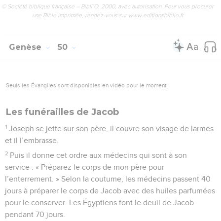
© Société biblique française – Bibli’O, 2000, avec autorisation. Pour vous procurer
une Bible imprimée, rendez-vous sur www.editionsbiblio.fr
Genèse
50
Seuls les Évangiles sont disponibles en vidéo pour le moment.
Les funérailles de Jacob
1
Joseph se jette sur son père, il couvre son visage de larmes
et il l’embrasse.
2
Puis il donne cet ordre aux médecins qui sont à son
service : « Préparez le corps de mon père pour
l’enterrement. » Selon la coutume, les médecins passent 40
jours à préparer le corps de Jacob avec des huiles parfumées
pour le conserver. Les Égyptiens font le deuil de Jacob
pendant 70 jours.