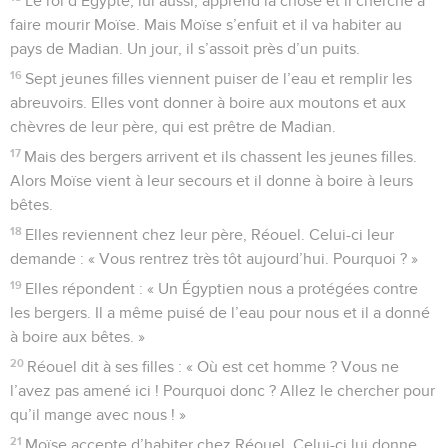
Le roi d’Égypte, lui aussi, apprend la chose et il cherche à
faire mourir Moïse. Mais Moïse s’enfuit et il va habiter au
pays de Madian. Un jour, il s’assoit près d’un puits.
16
Sept jeunes filles viennent puiser de l’eau et remplir les
abreuvoirs. Elles vont donner à boire aux moutons et aux
chèvres de leur père, qui est prêtre de Madian.
17
Mais des bergers arrivent et ils chassent les jeunes filles.
Alors Moïse vient à leur secours et il donne à boire à leurs
bêtes.
18
Elles reviennent chez leur père, Réouel. Celui-ci leur
demande : « Vous rentrez très tôt aujourd’hui. Pourquoi ? »
19
Elles répondent : « Un Égyptien nous a protégées contre
les bergers. Il a même puisé de l’eau pour nous et il a donné
à boire aux bêtes. »
20
Réouel dit à ses filles : « Où est cet homme ? Vous ne
l’avez pas amené ici ! Pourquoi donc ? Allez le chercher pour
qu’il mange avec nous ! »
21
Moïse accepte d’habiter chez Réouel. Celui-ci lui donne