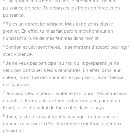
Toi, Ruben, tu es mon fils aîné, le premier fruit de ma
puissance de père. Tu dépasses tes frères en force et en
puissance.
4
Tu es un torrent bondissant. Mais tu ne seras plus le
premier. En effet, tu m’as fait perdre mon honneur en
t’unissant à l’une de mes femmes dans mon lit.
5
Siméon et Lévi sont frères. Ils se mettent d’accord pour agir
avec violence.
6
Je ne veux pas participer au mal qu’ils préparent, je ne
veux pas participer à leurs rencontres. En effet, dans leur
colère, ils ont tué des hommes, et par plaisir, ils ont blessé
des taureaux.
7
Je maudis leur colère si violente et si dure. J’enverrai leurs
enfants et les enfants de leurs enfants un peu partout en
Israël, je les répandrai de tous côtés dans le pays.
8
Juda, tes frères chanteront ta louange. Tu forceras tes
ennemis à baisser la tête, tes frères se mettront à genoux
devant toi.