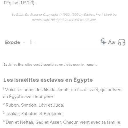
l’Eglise (1 P 2.9).
La Bible Du Semeur Copyright © 1992, 1999 by Biblica, Inc.® Used by
permission. All rights reserved worldwide.
Exode
1
Seuls les Évangiles sont disponibles en vidéo pour le moment.
Les Israélites esclaves en Égypte
1
Voici les noms des fils de Jacob, ou fils d’Israël, qui arrivent
en Égypte avec leur père :
2
Ruben, Siméon, Lévi et Juda.
3
Issakar, Zabulon et Benjamin,
4
Dan et Neftali, Gad et Asser. Chacun vient avec sa famille.