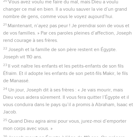
20
Vous avez voulu me faire du mal, mais Dieu a voulu
changer ce mal en bien. Il a voulu sauver la vie d’un grand
nombre de gens, comme vous le voyez aujourd’hui.
21
Maintenant, n’ayez pas peur ! Je prendrai soin de vous et
de vos familles. » Par ces paroles pleines d’affection, Joseph
rend courage à ses frères.
22
Joseph et la famille de son père restent en Égypte.
Joseph vit 110 ans.
23
Il voit naître les enfants et les petits-enfants de son fils
Éfraïm. Et il adopte les enfants de son petit-fils Makir, le fils
de Manassé.
24
Un jour, Joseph dit à ses frères : « Je vais mourir, mais
Dieu vous aidera sûrement. Il vous fera quitter l’Égypte et il
vous conduira dans le pays qu’il a promis à Abraham, Isaac et
Jacob.
25
Quand Dieu agira ainsi pour vous, jurez-moi d’emporter
mon corps avec vous. »
26