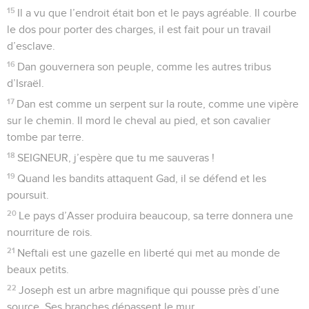
15
Il a vu que l’endroit était bon et le pays agréable. Il courbe
le dos pour porter des charges, il est fait pour un travail
d’esclave.
16
Dan gouvernera son peuple, comme les autres tribus
d’Israël.
17
Dan est comme un serpent sur la route, comme une vipère
sur le chemin. Il mord le cheval au pied, et son cavalier
tombe par terre.
18
SEIGNEUR, j’espère que tu me sauveras !
19
Quand les bandits attaquent Gad, il se défend et les
poursuit.
20
Le pays d’Asser produira beaucoup, sa terre donnera une
nourriture de rois.
21
Neftali est une gazelle en liberté qui met au monde de
beaux petits.
22
Joseph est un arbre magnifique qui pousse près d’une
source. Ses branches dépassent le mur.