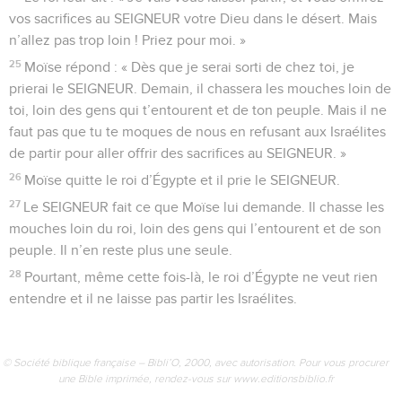
vos sacrifices au SEIGNEUR votre Dieu dans le désert. Mais
n’allez pas trop loin ! Priez pour moi. »
25
Moïse répond : « Dès que je serai sorti de chez toi, je
prierai le SEIGNEUR. Demain, il chassera les mouches loin de
toi, loin des gens qui t’entourent et de ton peuple. Mais il ne
faut pas que tu te moques de nous en refusant aux Israélites
de partir pour aller offrir des sacrifices au SEIGNEUR. »
26
Moïse quitte le roi d’Égypte et il prie le SEIGNEUR.
27
Le SEIGNEUR fait ce que Moïse lui demande. Il chasse les
mouches loin du roi, loin des gens qui l’entourent et de son
peuple. Il n’en reste plus une seule.
28
Pourtant, même cette fois-là, le roi d’Égypte ne veut rien
entendre et il ne laisse pas partir les Israélites.
© Société biblique française – Bibli’O, 2000, avec autorisation. Pour vous procurer
une Bible imprimée, rendez-vous sur www.editionsbiblio.fr