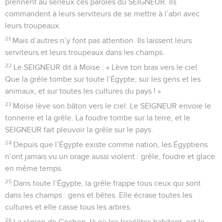
prennent au sérieux ces paroles du SEIGNEUR. Ils
commandent à leurs serviteurs de se mettre à l’abri avec
leurs troupeaux.
21
Mais d’autres n’y font pas attention. Ils laissent leurs
serviteurs et leurs troupeaux dans les champs.
22
Le SEIGNEUR dit à Moïse : « Lève ton bras vers le ciel.
Que la grêle tombe sur toute l’Égypte, sur les gens et les
animaux, et sur toutes les cultures du pays ! »
23
Moïse lève son bâton vers le ciel. Le SEIGNEUR envoie le
tonnerre et la grêle. La foudre tombe sur la terre, et le
SEIGNEUR fait pleuvoir la grêle sur le pays.
24
Depuis que l’Égypte existe comme nation, les Égyptiens
n’ont jamais vu un orage aussi violent : grêle, foudre et glace
en même temps.
25
Dans toute l’Égypte, la grêle frappe tous ceux qui sont
dans les champs : gens et bêtes. Elle écrase toutes les
cultures et elle casse tous les arbres.
26
La région de Gochen, là où les Israélites habitent, est le