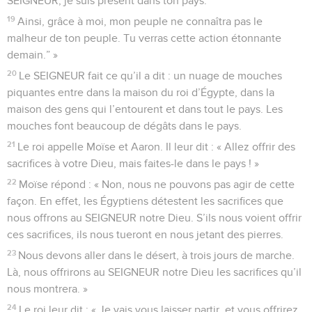
SEIGNEUR, je suis présent dans ton pays.
19
Ainsi, grâce à moi, mon peuple ne connaîtra pas le
malheur de ton peuple. Tu verras cette action étonnante
demain.” »
20
Le SEIGNEUR fait ce qu’il a dit : un nuage de mouches
piquantes entre dans la maison du roi d’Égypte, dans la
maison des gens qui l’entourent et dans tout le pays. Les
mouches font beaucoup de dégâts dans le pays.
21
Le roi appelle Moïse et Aaron. Il leur dit : « Allez offrir des
sacrifices à votre Dieu, mais faites-le dans le pays ! »
22
Moïse répond : « Non, nous ne pouvons pas agir de cette
façon. En effet, les Égyptiens détestent les sacrifices que
nous offrons au SEIGNEUR notre Dieu. S’ils nous voient offrir
ces sacrifices, ils nous tueront en nous jetant des pierres.
23
Nous devons aller dans le désert, à trois jours de marche.
Là, nous offrirons au SEIGNEUR notre Dieu les sacrifices qu’il
nous montrera. »
24
Le roi leur dit : « Je vais vous laisser partir, et vous offrirez