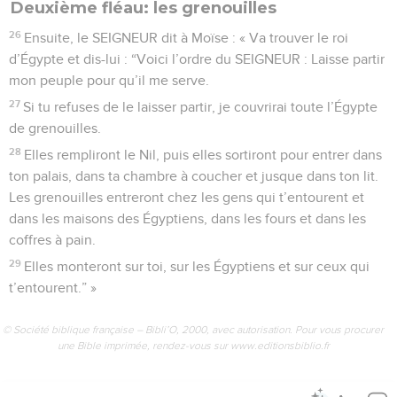
Deuxième fléau: les grenouilles
26
Ensuite, le SEIGNEUR dit à Moïse : « Va trouver le roi
d’Égypte et dis-lui : “Voici l’ordre du SEIGNEUR : Laisse partir
mon peuple pour qu’il me serve.
27
Si tu refuses de le laisser partir, je couvrirai toute l’Égypte
de grenouilles.
28
Elles rempliront le Nil, puis elles sortiront pour entrer dans
ton palais, dans ta chambre à coucher et jusque dans ton lit.
Les grenouilles entreront chez les gens qui t’entourent et
dans les maisons des Égyptiens, dans les fours et dans les
coffres à pain.
29
Elles monteront sur toi, sur les Égyptiens et sur ceux qui
t’entourent.” »
© Société biblique française – Bibli’O, 2000, avec autorisation. Pour vous procurer
une Bible imprimée, rendez-vous sur www.editionsbiblio.fr