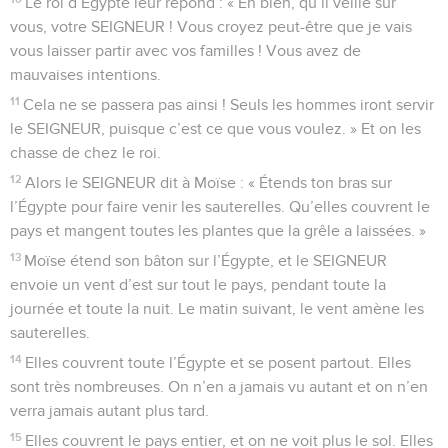
Le roi d’Égypte leur répond : « Eh bien, qu’il veille sur
vous, votre SEIGNEUR ! Vous croyez peut-être que je vais
vous laisser partir avec vos familles ! Vous avez de
mauvaises intentions.
11
Cela ne se passera pas ainsi ! Seuls les hommes iront servir
le SEIGNEUR, puisque c’est ce que vous voulez. » Et on les
chasse de chez le roi.
12
Alors le SEIGNEUR dit à Moïse : « Étends ton bras sur
l’Égypte pour faire venir les sauterelles. Qu’elles couvrent le
pays et mangent toutes les plantes que la grêle a laissées. »
13
Moïse étend son bâton sur l’Égypte, et le SEIGNEUR
envoie un vent d’est sur tout le pays, pendant toute la
journée et toute la nuit. Le matin suivant, le vent amène les
sauterelles.
14
Elles couvrent toute l’Égypte et se posent partout. Elles
sont très nombreuses. On n’en a jamais vu autant et on n’en
verra jamais autant plus tard.
15
Elles couvrent le pays entier, et on ne voit plus le sol. Elles