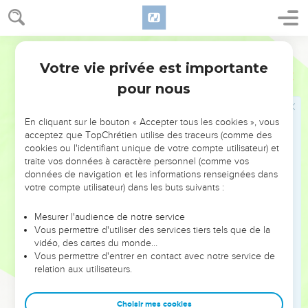
23
Aaron s’est marié avec Élichéba, la fille d’Amminadab, la
sœur de Nachon. Elle lui a donné quatre fils : Nadab, Abihou,
Élazar et Itamar.
Parole de Vie
24
Coré a eu trois fils : Assir, Elcana et Abiassaf. Ils sont les
Votre vie privée est importante
Exode
6
ancêtres des clans de Coré.
pour nous
25
Élazar, le fils d’Aaron, s’est marié avec une fille de Poutiel.
Elle lui a donné un fils, Pinhas. Voilà les chefs de famille
En cliquant sur le bouton « Accepter tous les cookies », vous
dans les clans nés de Lévi.
acceptez que TopChrétien utilise des traceurs (comme des
cookies ou l'identifiant unique de votre compte utilisateur) et
26
C’est à Aaron et à Moïse que le SEIGNEUR a dit : « Faites
traite vos données à caractère personnel (comme vos
sortir d’Égypte les Israélites, en bon ordre. »
données de navigation et les informations renseignées dans
votre compte utilisateur) dans les buts suivants :
27
Moïse et Aaron vont donc parler au Pharaon, le roi
d’Égypte, pour qu’il laisse sortir les Israélites de son pays.
Mesurer l'audience de notre service
Vous permettre d'utiliser des services tiers tels que de la
Dieu renouvelle sa promesse à Moïse
vidéo, des cartes du monde…
Vous permettre d'entrer en contact avec notre service de
28
Le jour où le SEIGNEUR parle à Moïse en Égypte,
relation aux utilisateurs.
29
il lui dit : « Le SEIGNEUR, c’est moi. Va répéter toutes mes
paroles au Pharaon, roi d’Égypte. »
Choisir mes cookies