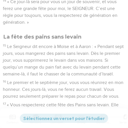
14
« Ce jour-là sera pour vous un jour de souvenir, et vous
ferez une grande fête pour moi, le SEIGNEUR. C’est une
règle pour toujours, vous la respecterez de génération en
génération. »
La fête des pains sans levain
15
Le Seigneur dit encore à Moïse et à Aaron : « Pendant sept
jours, vous mangerez des pains sans levain. Dès le premier
jour, vous supprimerez le levain dans vos maisons. Si
quelqu’un mange du pain fait avec du levain pendant cette
semaine-là, il faut le chasser de la communauté d’Israël.
16
Le premier et le septième jour, vous vous réunirez en mon
honneur. Ces jours-là, vous ne ferez aucun travail. Vous
pourrez seulement préparer le repas pour chacun de vous.
17
« Vous respecterez cette fête des Pains sans levain. Elle
rappellera le jour précis où j’ai fait sortir d’Égypte votre
peuple en bon ordre. Vous fêterez cet événement de
Contenus
Versions
Commentaires
Strong
Dictionnaire
génération en génération. C’est une règle pour toujours.