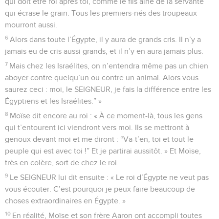
qui doit être roi après toi, comme le fils aîné de la servante
qui écrase le grain. Tous les premiers-nés des troupeaux
mourront aussi.
6
Alors dans toute l’Égypte, il y aura de grands cris. Il n’y a
jamais eu de cris aussi grands, et il n’y en aura jamais plus.
7
Mais chez les Israélites, on n’entendra même pas un chien
aboyer contre quelqu’un ou contre un animal. Alors vous
saurez ceci : moi, le SEIGNEUR, je fais la différence entre les
Égyptiens et les Israélites.” »
8
Moïse dit encore au roi : « À ce moment-là, tous les gens
qui t’entourent ici viendront vers moi. Ils se mettront à
genoux devant moi et me diront : “Va-t’en, toi et tout le
peuple qui est avec toi !” Et je partirai aussitôt. » Et Moïse,
très en colère, sort de chez le roi.
9
Le SEIGNEUR lui dit ensuite : « Le roi d’Égypte ne veut pas
vous écouter. C’est pourquoi je peux faire beaucoup de
choses extraordinaires en Égypte. »
10
En réalité, Moïse et son frère Aaron ont accompli toutes