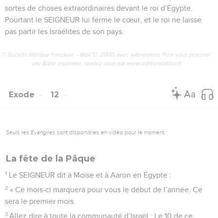
sortes de choses extraordinaires devant le roi d’Égypte.
Pourtant le SEIGNEUR lui ferme le cœur, et le roi ne laisse
pas partir les Israélites de son pays.
© Société biblique française – Bibli’O, 2000, avec autorisation. Pour vous procurer
une Bible imprimée, rendez-vous sur www.editionsbiblio.fr
Exode
12
Seuls les Évangiles sont disponibles en vidéo pour le moment.
La fête de la Pâque
1
Le SEIGNEUR dit à Moïse et à Aaron en Égypte :
2
« Ce mois-ci marquera pour vous le début de l’année. Ce
sera le premier mois.
3
Allez dire à toute la communauté d’Israël : Le 10 de ce