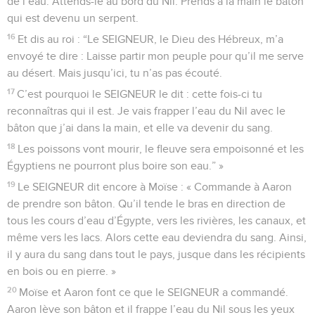
de l’eau. Attends-le au bord du Nil. Prends à la main le bâton
qui est devenu un serpent.
16
Et dis au roi : “Le SEIGNEUR, le Dieu des Hébreux, m’a
envoyé te dire : Laisse partir mon peuple pour qu’il me serve
au désert. Mais jusqu’ici, tu n’as pas écouté.
17
C’est pourquoi le SEIGNEUR le dit : cette fois-ci tu
reconnaîtras qui il est. Je vais frapper l’eau du Nil avec le
bâton que j’ai dans la main, et elle va devenir du sang.
18
Les poissons vont mourir, le fleuve sera empoisonné et les
Égyptiens ne pourront plus boire son eau.” »
19
Le SEIGNEUR dit encore à Moïse : « Commande à Aaron
de prendre son bâton. Qu’il tende le bras en direction de
tous les cours d’eau d’Égypte, vers les rivières, les canaux, et
même vers les lacs. Alors cette eau deviendra du sang. Ainsi,
il y aura du sang dans tout le pays, jusque dans les récipients
en bois ou en pierre. »
20
Moïse et Aaron font ce que le SEIGNEUR a commandé.
Aaron lève son bâton et il frappe l’eau du Nil sous les yeux