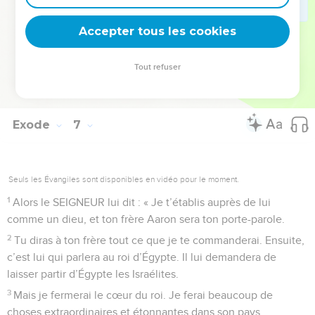
30
Mais Moïse répond : « Je parle très difficilement. Le roi
Accepter tous les cookies
d’Égypte ne m’écoutera jamais ! »
© Société biblique française – Bibli’O, 2000, avec autorisation. Pour vous procurer
Tout refuser
une Bible imprimée, rendez-vous sur www.editionsbiblio.fr
Exode
7
Seuls les Évangiles sont disponibles en vidéo pour le moment.
1
Alors le SEIGNEUR lui dit : « Je t’établis auprès de lui
comme un dieu, et ton frère Aaron sera ton porte-parole.
2
Tu diras à ton frère tout ce que je te commanderai. Ensuite,
c’est lui qui parlera au roi d’Égypte. Il lui demandera de
laisser partir d’Égypte les Israélites.
3
Mais je fermerai le cœur du roi. Je ferai beaucoup de
choses extraordinaires et étonnantes dans son pays.