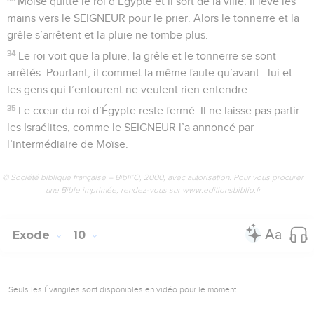
Moïse quitte le roi d’Égypte et il sort de la ville. Il lève les
mains vers le SEIGNEUR pour le prier. Alors le tonnerre et la
grêle s’arrêtent et la pluie ne tombe plus.
34
Le roi voit que la pluie, la grêle et le tonnerre se sont
arrêtés. Pourtant, il commet la même faute qu’avant : lui et
les gens qui l’entourent ne veulent rien entendre.
35
Le cœur du roi d’Égypte reste fermé. Il ne laisse pas partir
les Israélites, comme le SEIGNEUR l’a annoncé par
l’intermédiaire de Moïse.
© Société biblique française – Bibli’O, 2000, avec autorisation. Pour vous procurer
une Bible imprimée, rendez-vous sur www.editionsbiblio.fr
Exode
10
Seuls les Évangiles sont disponibles en vidéo pour le moment.