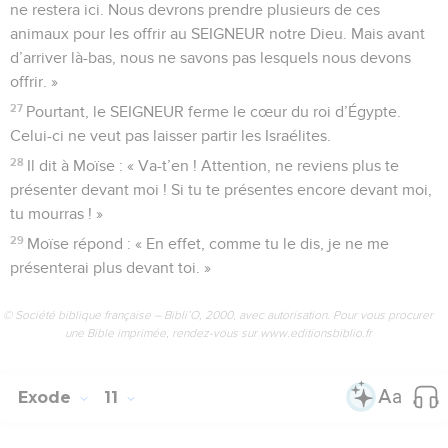
ne restera ici. Nous devrons prendre plusieurs de ces
animaux pour les offrir au SEIGNEUR notre Dieu. Mais avant
d’arriver là-bas, nous ne savons pas lesquels nous devons
offrir. »
27
Pourtant, le SEIGNEUR ferme le cœur du roi d’Égypte.
Celui-ci ne veut pas laisser partir les Israélites.
28
Il dit à Moïse : « Va-t’en ! Attention, ne reviens plus te
présenter devant moi ! Si tu te présentes encore devant moi,
tu mourras ! »
29
Moïse répond : « En effet, comme tu le dis, je ne me
présenterai plus devant toi. »
© Société biblique française – Bibli’O, 2000, avec autorisation. Pour vous procurer
une Bible imprimée, rendez-vous sur www.editionsbiblio.fr
Exode
11