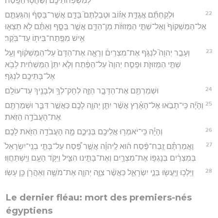
לְמִשְׁפְּחֹתֵיכֶ֖ם וְשַׁחֲט֥וּ הַפָּֽסַח׃
22
וּלְקַחְתֶּ֞ם אֲגֻדַּ֣ת אֵז֗וֹב וּטְבַלְתֶּם֮ בַּדָּ֣ם אֲשֶׁר־בַּסַּף֒ וְהִגַּעְתֶּ֤ם
אֶל־הַמַּשְׁקוֹף֙ וְאֶל־שְׁתֵּ֣י הַמְּזוּזֹ֔ת מִן־הַדָּ֖ם אֲשֶׁ֣ר בַּסָּ֑ף וְאַתֶּ֗ם לֹ֥א תֵצְא֛וּ
אִ֥ישׁ מִפֶּֽתַח־בֵּית֖וֹ עַד־בֹּֽקֶר׃
23
וְעָבַ֣ר יְהוָה֮ לִנְגֹּ֣ף אֶת־מִצְרַיִם֒ וְרָאָ֤ה אֶת־הַדָּם֙ עַל־הַמַּשְׁק֔וֹף וְעַ֖ל
שְׁתֵּ֣י הַמְּזוּזֹ֑ת וּפָסַ֤ח יְהוָה֙ עַל־הַפֶּ֔תַח וְלֹ֤א יִתֵּן֙ הַמַּשְׁחִ֔ית לָבֹ֥א
אֶל־בָּתֵּיכֶ֖ם לִנְגֹּֽף׃
24
וּשְׁמַרְתֶּ֖ם אֶת־הַדָּבָ֣ר הַזֶּ֑ה לְחָק־לְךָ֥ וּלְבָנֶ֖יךָ עַד־עוֹלָֽם׃
25
וְהָיָ֞ה כִּֽי־תָבֹ֣אוּ אֶל־הָאָ֗רֶץ אֲשֶׁ֨ר יִתֵּ֧ן יְהוָ֛ה לָכֶ֖ם כַּאֲשֶׁ֣ר דִּבֵּ֑ר וּשְׁמַרְתֶּ֖ם
אֶת־הָעֲבֹדָ֥ה הַזֹּֽאת׃
26
וְהָיָ֕ה כִּֽי־יֹאמְר֥וּ אֲלֵיכֶ֖ם בְּנֵיכֶ֑ם מָ֛ה הָעֲבֹדָ֥ה הַזֹּ֖את לָכֶֽם׃
27
וַאֲמַרְתֶּ֡ם זֶֽבַח־פֶּ֨סַח ה֜וּא לַֽיהוָ֗ה אֲשֶׁ֣ר פָּ֠סַח עַל־בָּתֵּ֤י בְנֵֽי־יִשְׂרָאֵל֙
בְּמִצְרַ֔יִם בְּנָגְפּ֥וֹ אֶת־מִצְרַ֖יִם וְאֶת־בָּתֵּ֣ינוּ הִצִּ֑יל וַיִּקֹּ֥ד הָעָ֖ם וַיִּֽשְׁתַּחֲוּֽוּ׃
28
וַיֵּלְכ֥וּ וַיַּֽעֲשׂ֖וּ בְּנֵ֣י יִשְׂרָאֵ֑ל כַּאֲשֶׁ֨ר צִוָּ֧ה יְהוָ֛ה אֶת־מֹשֶׁ֥ה וְאַהֲרֹ֖ן כֵּ֥ן עָשֽׂוּ׃
Le dernier fléau: mort des premiers-nés
égyptiens