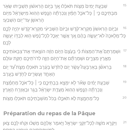
15
שִׁבְעַ֤ת יָמִים֙ מַצּ֣וֹת תֹּאכֵ֔לוּ אַ֚ךְ בַּיּ֣וֹם הָרִאשׁ֔וֹן תַּשְׁבִּ֥יתוּ שְּׂאֹ֖ר
מִבָּתֵּיכֶ֑ם כִּ֣י ׀ כָּל־אֹכֵ֣ל חָמֵ֗ץ וְנִכְרְתָ֞ה הַנֶּ֤פֶשׁ הַהִוא֙ מִיִּשְׂרָאֵ֔ל מִיּ֥וֹם
הָרִאשֹׁ֖ן עַד־י֥וֹם הַשְּׁבִעִֽי׃
16
וּבַיּ֤וֹם הָרִאשׁוֹן֙ מִקְרָא־קֹ֔דֶשׁ וּבַיּוֹם֙ הַשְּׁבִיעִ֔י מִקְרָא־קֹ֖דֶשׁ יִהְיֶ֣ה לָכֶ֑ם
כָּל־מְלָאכָה֙ לֹא־יֵעָשֶׂ֣ה בָהֶ֔ם אַ֚ךְ אֲשֶׁ֣ר יֵאָכֵ֣ל לְכָל־נֶ֔פֶשׁ ה֥וּא לְבַדּ֖וֹ יֵעָשֶׂ֥ה
לָכֶֽם׃
17
וּשְׁמַרְתֶּם֮ אֶת־הַמַּצּוֹת֒ כִּ֗י בְּעֶ֙צֶם֙ הַיּ֣וֹם הַזֶּ֔ה הוֹצֵ֥אתִי אֶת־צִבְאוֹתֵיכֶ֖ם
מֵאֶ֣רֶץ מִצְרָ֑יִם וּשְׁמַרְתֶּ֞ם אֶת־הַיּ֥וֹם הַזֶּ֛ה לְדֹרֹתֵיכֶ֖ם חֻקַּ֥ת עוֹלָֽם׃
18
בָּרִאשֹׁ֡ן בְּאַרְבָּעָה֩ עָשָׂ֨ר י֤וֹם לַחֹ֙דֶשׁ֙ בָּעֶ֔רֶב תֹּאכְל֖וּ מַצֹּ֑ת עַ֠ד י֣וֹם
הָאֶחָ֧ד וְעֶשְׂרִ֛ים לַחֹ֖דֶשׁ בָּעָֽרֶב׃
19
שִׁבְעַ֣ת יָמִ֔ים שְׂאֹ֕ר לֹ֥א יִמָּצֵ֖א בְּבָתֵּיכֶ֑ם כִּ֣י ׀ כָּל־אֹכֵ֣ל מַחְמֶ֗צֶת
וְנִכְרְתָ֞ה הַנֶּ֤פֶשׁ הַהִוא֙ מֵעֲדַ֣ת יִשְׂרָאֵ֔ל בַּגֵּ֖ר וּבְאֶזְרַ֥ח הָאָֽרֶץ׃
20
כָּל־מַחְמֶ֖צֶת לֹ֣א תֹאכֵ֑לוּ בְּכֹל֙ מוֹשְׁבֹ֣תֵיכֶ֔ם תֹּאכְל֖וּ מַצּֽוֹת׃
Préparation du repas de la Pâque
21
וַיִּקְרָ֥א מֹשֶׁ֛ה לְכָל־זִקְנֵ֥י יִשְׂרָאֵ֖ל וַיֹּ֣אמֶר אֲלֵהֶ֑ם מִֽשְׁכ֗וּ וּקְח֨וּ לָכֶ֥ם צֹ֛אן