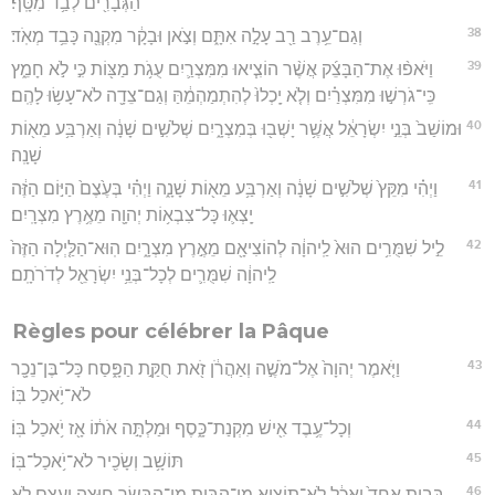
הַגְּבָרִ֖ים לְבַ֥ד מִטָּֽף׃
38
וְגַם־עֵ֥רֶב רַ֖ב עָלָ֣ה אִתָּ֑ם וְצֹ֣אן וּבָקָ֔ר מִקְנֶ֖ה כָּבֵ֥ד מְאֹֽד׃
39
וַיֹּאפ֨וּ אֶת־הַבָּצֵ֜ק אֲשֶׁ֨ר הוֹצִ֧יאוּ מִמִּצְרַ֛יִם עֻגֹ֥ת מַצּ֖וֹת כִּ֣י לֹ֣א חָמֵ֑ץ
כִּֽי־גֹרְשׁ֣וּ מִמִּצְרַ֗יִם וְלֹ֤א יָֽכְלוּ֙ לְהִתְמַהְמֵ֔הַּ וְגַם־צֵדָ֖ה לֹא־עָשׂ֥וּ לָהֶֽם׃
40
וּמוֹשַׁב֙ בְּנֵ֣י יִשְׂרָאֵ֔ל אֲשֶׁ֥ר יָשְׁב֖וּ בְּמִצְרָ֑יִם שְׁלֹשִׁ֣ים שָׁנָ֔ה וְאַרְבַּ֥ע מֵא֖וֹת
שָׁנָֽה׃
41
וַיְהִ֗י מִקֵּץ֙ שְׁלֹשִׁ֣ים שָׁנָ֔ה וְאַרְבַּ֥ע מֵא֖וֹת שָׁנָ֑ה וַיְהִ֗י בְּעֶ֙צֶם֙ הַיּ֣וֹם הַזֶּ֔ה
יָֽצְא֛וּ כָּל־צִבְא֥וֹת יְהוָ֖ה מֵאֶ֥רֶץ מִצְרָֽיִם׃
42
לֵ֣יל שִׁמֻּרִ֥ים הוּא֙ לַֽיהוָ֔ה לְהוֹצִיאָ֖ם מֵאֶ֣רֶץ מִצְרָ֑יִם הֽוּא־הַלַּ֤יְלָה הַזֶּה֙
לַֽיהוָ֔ה שִׁמֻּרִ֛ים לְכָל־בְּנֵ֥י יִשְׂרָאֵ֖ל לְדֹרֹתָֽם׃
Règles pour célébrer la Pâque
43
וַיֹּ֤אמֶר יְהוָה֙ אֶל־מֹשֶׁ֣ה וְאַהֲרֹ֔ן זֹ֖את חֻקַּ֣ת הַפָּ֑סַח כָּל־בֶּן־נֵכָ֖ר
לֹא־יֹ֥אכַל בּֽוֹ׃
44
וְכָל־עֶ֥בֶד אִ֖ישׁ מִקְנַת־כָּ֑סֶף וּמַלְתָּ֣ה אֹת֔וֹ אָ֖ז יֹ֥אכַל בּֽוֹ׃
45
תּוֹשָׁ֥ב וְשָׂכִ֖יר לֹא־יֹ֥אכַל־בּֽוֹ׃
46
בְּבַ֤יִת אֶחָד֙ יֵאָכֵ֔ל לֹא־תוֹצִ֧יא מִן־הַבַּ֛יִת מִן־הַבָּשָׂ֖ר ח֑וּצָה וְעֶ֖צֶם לֹ֥א