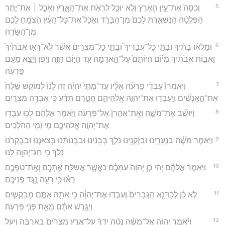
5
וְכִסָּה֙ אֶת־עֵ֣ין הָאָ֔רֶץ וְלֹ֥א יוּכַ֖ל לִרְאֹ֣ת אֶת־הָאָ֑רֶץ וְאָכַ֣ל ׀ אֶת־יֶ֣תֶר
הַפְּלֵטָ֗ה הַנִּשְׁאֶ֤רֶת לָכֶם֙ מִן־הַבָּרָ֔ד וְאָכַל֙ אֶת־כָּל־הָעֵ֔ץ הַצֹּמֵ֥חַ לָכֶ֖ם
מִן־הַשָּׂדֶֽה׃
6
וּמָלְא֨וּ בָתֶּ֜יךָ וּבָתֵּ֣י כָל־עֲבָדֶיךָ֮ וּבָתֵּ֣י כָל־מִצְרַיִם֒ אֲשֶׁ֨ר לֹֽא־רָא֤וּ אֲבֹתֶ֙יךָ֙
וַאֲב֣וֹת אֲבֹתֶ֔יךָ מִיּ֗וֹם הֱיוֹתָם֙ עַל־הָ֣אֲדָמָ֔ה עַ֖ד הַיּ֣וֹם הַזֶּ֑ה וַיִּ֥פֶן וַיֵּצֵ֖א מֵעִ֥ם
פַּרְעֹֽה׃
7
וַיֹּאמְרוּ֩ עַבְדֵ֨י פַרְעֹ֜ה אֵלָ֗יו עַד־מָתַי֙ יִהְיֶ֨ה זֶ֥ה לָ֙נוּ֙ לְמוֹקֵ֔שׁ שַׁלַּח֙
אֶת־הָ֣אֲנָשִׁ֔ים וְיַֽעַבְד֖וּ אֶת־יְהוָ֣ה אֱלֹהֵיהֶ֑ם הֲטֶ֣רֶם תֵּדַ֔ע כִּ֥י אָבְדָ֖ה מִצְרָֽיִם׃
8
וַיּוּשַׁ֞ב אֶת־מֹשֶׁ֤ה וְאֶֽת־אַהֲרֹן֙ אֶל־פַּרְעֹ֔ה וַיֹּ֣אמֶר אֲלֵהֶ֔ם לְכ֥וּ עִבְד֖וּ
אֶת־יְהוָ֣ה אֱלֹהֵיכֶ֑ם מִ֥י וָמִ֖י הַהֹלְכִֽים׃
9
וַיֹּ֣אמֶר מֹשֶׁ֔ה בִּנְעָרֵ֥ינוּ וּבִזְקֵנֵ֖ינוּ נֵלֵ֑ךְ בְּבָנֵ֨ינוּ וּבִבְנוֹתֵ֜נוּ בְּצֹאנֵ֤נוּ וּבִבְקָרֵ֙נוּ֙
נֵלֵ֔ךְ כִּ֥י חַג־יְהוָ֖ה לָֽנוּ׃
10
וַיֹּ֣אמֶר אֲלֵהֶ֗ם יְהִ֨י כֵ֤ן יְהוָה֙ עִמָּכֶ֔ם כַּאֲשֶׁ֛ר אֲשַׁלַּ֥ח אֶתְכֶ֖ם וְאֶֽת־טַפְּכֶ֑ם
רְא֕וּ כִּ֥י רָעָ֖ה נֶ֥גֶד פְּנֵיכֶֽם׃
11
לֹ֣א כֵ֗ן לְכֽוּ־נָ֤א הַגְּבָרִים֙ וְעִבְד֣וּ אֶת־יְהוָ֔ה כִּ֥י אֹתָ֖הּ אַתֶּ֣ם מְבַקְשִׁ֑ים
וַיְגָ֣רֶשׁ אֹתָ֔ם מֵאֵ֖ת פְּנֵ֥י פַרְעֹֽה׃
12
וַיֹּ֨אמֶר יְהוָ֜ה אֶל־מֹשֶׁ֗ה נְטֵ֨ה יָדְךָ֜ עַל־אֶ֤רֶץ מִצְרַ֙יִם֙ בָּֽאַרְבֶּ֔ה וְיַ֖עַל