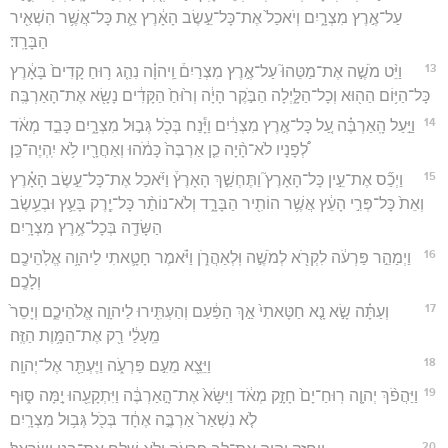
עַל־אֶ֣רֶץ מִצְרָ֑יִם וְיֹאכַל֙ אֶת־כָּל־עֵ֣שֶׂב הָאָ֔רֶץ אֵ֛ת כָּל־אֲשֶׁ֥ר הִשְׁאִ֖יר
הַבָּרָֽד׃
13
וַיֵּ֨ט מֹשֶׁ֣ה אֶת־מַטֵּהוּ֮ עַל־אֶ֣רֶץ מִצְרַיִם֒ וַֽיהוָ֗ה נִהַ֤ג ר֥וּחַ קָדִים֙ בָּאָ֔רֶץ
כָּל־הַיּ֥וֹם הַה֖וּא וְכָל־הַלָּ֑יְלָה הַבֹּ֣קֶר הָיָ֔ה וְר֙וּחַ֙ הַקָּדִ֔ים נָשָׂ֖א אֶת־הָאַרְבֶּֽה׃
14
וַיַּ֣עַל הָֽאַרְבֶּ֗ה עַ֚ל כָּל־אֶ֣רֶץ מִצְרַ֔יִם וַיָּ֕נַח בְּכֹ֖ל גְּב֣וּל מִצְרָ֑יִם כָּבֵ֣ד מְאֹ֔ד
לְ֠פָנָיו לֹא־הָ֨יָה כֵ֤ן אַרְבֶּה֙ כָּמֹ֔הוּ וְאַחֲרָ֖יו לֹ֥א יִֽהְיֶה־כֵּֽן׃
15
וַיְכַ֞ס אֶת־עֵ֣ין כָּל־הָאָרֶץ֮ וַתֶּחְשַׁ֣ךְ הָאָרֶץ֒ וַיֹּ֜אכַל אֶת־כָּל־עֵ֣שֶׂב הָאָ֗רֶץ
וְאֵת֙ כָּל־פְּרִ֣י הָעֵ֔ץ אֲשֶׁ֥ר הוֹתִ֖יר הַבָּרָ֑ד וְלֹא־נוֹתַ֨ר כָּל־יֶ֧רֶק בָּעֵ֛ץ וּבְעֵ֥שֶׂב
הַשָּׂדֶ֖ה בְּכָל־אֶ֥רֶץ מִצְרָֽיִם׃
16
וַיְמַהֵ֣ר פַּרְעֹ֔ה לִקְרֹ֖א לְמֹשֶׁ֣ה וּֽלְאַהֲרֹ֑ן וַיֹּ֗אמֶר חָטָ֛אתִי לַיהוָ֥ה אֱלֹֽהֵיכֶ֖ם
וְלָכֶֽם׃
17
וְעַתָּ֗ה שָׂ֣א נָ֤א חַטָּאתִי֙ אַ֣ךְ הַפַּ֔עַם וְהַעְתִּ֖ירוּ לַיהוָ֣ה אֱלֹהֵיכֶ֑ם וְיָסֵר֙
מֵֽעָלַ֔י רַ֖ק אֶת־הַמָּ֥וֶת הַזֶּֽה׃
18
וַיֵּצֵ֖א מֵעִ֣ם פַּרְעֹ֑ה וַיֶּעְתַּ֖ר אֶל־יְהוָֽה׃
19
וַיַּהֲפֹ֨ךְ יְהוָ֤ה רֽוּחַ־יָם֙ חָזָ֣ק מְאֹ֔ד וַיִּשָּׂא֙ אֶת־הָ֣אַרְבֶּ֔ה וַיִּתְקָעֵ֖הוּ יָ֣מָּה סּ֑וּף
לֹ֤א נִשְׁאַר֙ אַרְבֶּ֣ה אֶחָ֔ד בְּכֹ֖ל גְּב֥וּל מִצְרָֽיִם׃
20