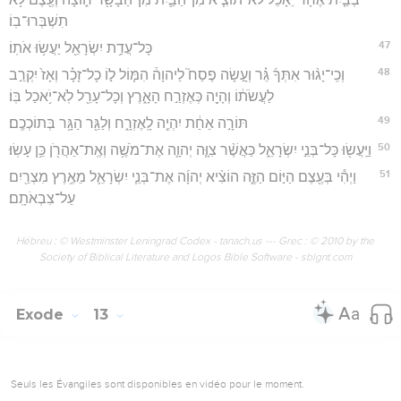
תִשְׁבְּרוּ־בֽוֹ׃
47
כָּל־עֲדַ֥ת יִשְׂרָאֵ֖ל יַעֲשׂ֥וּ אֹתֽוֹ׃
48
וְכִֽי־יָג֨וּר אִתְּךָ֜ גֵּ֗ר וְעָ֣שָׂה פֶסַח֮ לַיהוָה֒ הִמּ֧וֹל ל֣וֹ כָל־זָכָ֗ר וְאָז֙ יִקְרַ֣ב
לַעֲשֹׂת֔וֹ וְהָיָ֖ה כְּאֶזְרַ֣ח הָאָ֑רֶץ וְכָל־עָרֵ֖ל לֹֽא־יֹ֥אכַל בּֽוֹ׃
49
תּוֹרָ֣ה אַחַ֔ת יִהְיֶ֖ה לָֽאֶזְרָ֑ח וְלַגֵּ֖ר הַגָּ֥ר בְּתוֹכְכֶֽם׃
50
וַיַּֽעֲשׂ֖וּ כָּל־בְּנֵ֣י יִשְׂרָאֵ֑ל כַּאֲשֶׁ֨ר צִוָּ֧ה יְהוָ֛ה אֶת־מֹשֶׁ֥ה וְאֶֽת־אַהֲרֹ֖ן כֵּ֥ן עָשֽׂוּ׃
51
וַיְהִ֕י בְּעֶ֖צֶם הַיּ֣וֹם הַזֶּ֑ה הוֹצִ֨יא יְהוָ֜ה אֶת־בְּנֵ֧י יִשְׂרָאֵ֛ל מֵאֶ֥רֶץ מִצְרַ֖יִם
עַל־צִבְאֹתָֽם׃
Hébreu : © Westminster Leningrad Codex - tanach.us --- Grec : © 2010 by the
Society of Biblical Literature and Logos Bible Software - sblgnt.com
Exode
13
Seuls les Évangiles sont disponibles en vidéo pour le moment.