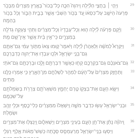
29
וַיְהִ֣י ׀ בַּחֲצִ֣י הַלַּ֗יְלָה וַֽיהוָה֮ הִכָּ֣ה כָל־בְּכוֹר֮ בְּאֶ֣רֶץ מִצְרַיִם֒ מִבְּכֹ֤ר
פַּרְעֹה֙ הַיֹּשֵׁ֣ב עַל־כִּסְא֔וֹ עַ֚ד בְּכ֣וֹר הַשְּׁבִ֔י אֲשֶׁ֖ר בְּבֵ֣ית הַבּ֑וֹר וְכֹ֖ל בְּכ֥וֹר
בְּהֵמָֽה׃
30
וַיָּ֨קָם פַּרְעֹ֜ה לַ֗יְלָה ה֤וּא וְכָל־עֲבָדָיו֙ וְכָל־מִצְרַ֔יִם וַתְּהִ֛י צְעָקָ֥ה גְדֹלָ֖ה
בְּמִצְרָ֑יִם כִּֽי־אֵ֣ין בַּ֔יִת אֲשֶׁ֥ר אֵֽין־שָׁ֖ם מֵֽת׃
31
וַיִּקְרָא֩ לְמֹשֶׁ֨ה וּֽלְאַהֲרֹ֜ן לַ֗יְלָה וַיֹּ֙אמֶר֙ ק֤וּמוּ צְּאוּ֙ מִתּ֣וֹךְ עַמִּ֔י גַּם־אַתֶּ֖ם
גַּם־בְּנֵ֣י יִשְׂרָאֵ֑ל וּלְכ֛וּ עִבְד֥וּ אֶת־יְהוָ֖ה כְּדַבֶּרְכֶֽם׃
32
גַּם־צֹאנְכֶ֨ם גַּם־בְּקַרְכֶ֥ם קְח֛וּ כַּאֲשֶׁ֥ר דִּבַּרְתֶּ֖ם וָלֵ֑כוּ וּבֵֽרַכְתֶּ֖ם גַּם־אֹתִֽי׃
33
וַתֶּחֱזַ֤ק מִצְרַ֙יִם֙ עַל־הָעָ֔ם לְמַהֵ֖ר לְשַׁלְּחָ֣ם מִן־הָאָ֑רֶץ כִּ֥י אָמְר֖וּ כֻּלָּ֥נוּ
מֵתִֽים׃
34
וַיִּשָּׂ֥א הָעָ֛ם אֶת־בְּצֵק֖וֹ טֶ֣רֶם יֶחְמָ֑ץ מִשְׁאֲרֹתָ֛ם צְרֻרֹ֥ת בְּשִׂמְלֹתָ֖ם
עַל־שִׁכְמָֽם׃
35
וּבְנֵי־יִשְׂרָאֵ֥ל עָשׂ֖וּ כִּדְבַ֣ר מֹשֶׁ֑ה וַֽיִּשְׁאֲלוּ֙ מִמִּצְרַ֔יִם כְּלֵי־כֶ֛סֶף וּכְלֵ֥י זָהָ֖ב
וּשְׂמָלֹֽת׃
36
וַֽיהוָ֞ה נָתַ֨ן אֶת־חֵ֥ן הָעָ֛ם בְּעֵינֵ֥י מִצְרַ֖יִם וַיַּשְׁאִל֑וּם וַֽיְנַצְּל֖וּ אֶת־מִצְרָֽיִם׃
37
וַיִּסְע֧וּ בְנֵֽי־יִשְׂרָאֵ֛ל מֵרַעְמְסֵ֖ס סֻכֹּ֑תָה כְּשֵׁשׁ־מֵא֨וֹת אֶ֧לֶף רַגְלִ֛י