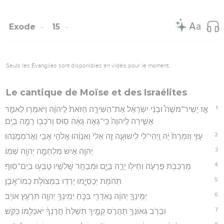
Exode
15
Seuls les Évangiles sont disponibles en vidéo pour le moment.
Le cantique de Moïse et des Israélites
1
אָ֣ז יָשִֽׁיר־מֹשֶׁה֩ וּבְנֵ֨י יִשְׂרָאֵ֜ל אֶת־הַשִּׁירָ֤ה הַזֹּאת֙ לַֽיהוָ֔ה וַיֹּאמְר֖וּ לֵאמֹ֑ר
אָשִׁ֤ירָה לַֽיהוָה֙ כִּֽי־גָאֹ֣ה גָּאָ֔ה ס֥וּס וְרֹכְב֖וֹ רָמָ֥ה בַיָּֽם׃
2
עָזִּ֤י וְזִמְרָת֙ יָ֔הּ וַֽיְהִי־לִ֖י לִֽישׁוּעָ֑ה זֶ֤ה אֵלִי֙ וְאַנְוֵ֔הוּ אֱלֹהֵ֥י אָבִ֖י וַאֲרֹמְמֶֽנְהוּ׃
3
יְהוָ֖ה אִ֣ישׁ מִלְחָמָ֑ה יְהוָ֖ה שְׁמֽוֹ׃
4
מַרְכְּבֹ֥ת פַּרְעֹ֛ה וְחֵיל֖וֹ יָרָ֣ה בַיָּ֑ם וּמִבְחַ֥ר שָֽׁלִשָׁ֖יו טֻבְּע֥וּ בְיַם־סֽוּף׃
5
תְּהֹמֹ֖ת יְכַסְיֻ֑מוּ יָרְד֥וּ בִמְצוֹלֹ֖ת כְּמוֹ־אָֽבֶן׃
6
יְמִֽינְךָ֣ יְהוָ֔ה נֶאְדָּרִ֖י בַּכֹּ֑חַ יְמִֽינְךָ֥ יְהוָ֖ה תִּרְעַ֥ץ אוֹיֵֽב׃
7
וּבְרֹ֥ב גְּאוֹנְךָ֖ תַּהֲרֹ֣ס קָמֶ֑יךָ תְּשַׁלַּח֙ חֲרֹ֣נְךָ֔ יֹאכְלֵ֖מוֹ כַּקַּֽשׁ׃