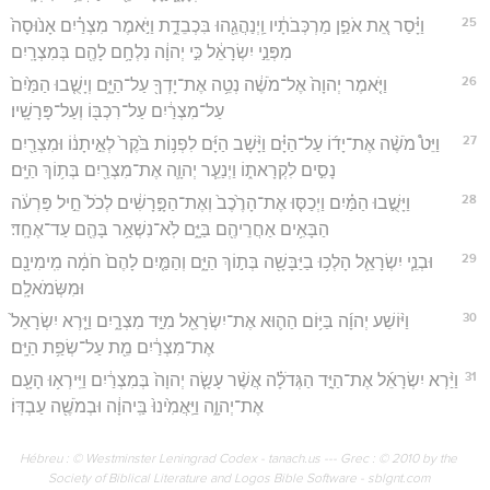
25
וַיָּ֗סַר אֵ֚ת אֹפַ֣ן מַרְכְּבֹתָ֔יו וַֽיְנַהֲגֵ֖הוּ בִּכְבֵדֻ֑ת וַיֹּ֣אמֶר מִצְרַ֗יִם אָנ֙וּסָה֙
מִפְּנֵ֣י יִשְׂרָאֵ֔ל כִּ֣י יְהוָ֔ה נִלְחָ֥ם לָהֶ֖ם בְּמִצְרָֽיִם
26
וַיֹּ֤אמֶר יְהוָה֙ אֶל־מֹשֶׁ֔ה נְטֵ֥ה אֶת־יָדְךָ֖ עַל־הַיָּ֑ם וְיָשֻׁ֤בוּ הַמַּ֙יִם֙
עַל־מִצְרַ֔יִם עַל־רִכְבּ֖וֹ וְעַל־פָּרָשָֽׁיו׃
27
וַיֵּט֩ מֹשֶׁ֨ה אֶת־יָד֜וֹ עַל־הַיָּ֗ם וַיָּ֨שָׁב הַיָּ֜ם לִפְנ֥וֹת בֹּ֙קֶר֙ לְאֵ֣יתָנ֔וֹ וּמִצְרַ֖יִם
נָסִ֣ים לִקְרָאת֑וֹ וַיְנַעֵ֧ר יְהוָ֛ה אֶת־מִצְרַ֖יִם בְּת֥וֹךְ הַיָּֽם׃
28
וַיָּשֻׁ֣בוּ הַמַּ֗יִם וַיְכַסּ֤וּ אֶת־הָרֶ֙כֶב֙ וְאֶת־הַפָּ֣רָשִׁ֔ים לְכֹל֙ חֵ֣יל פַּרְעֹ֔ה
הַבָּאִ֥ים אַחֲרֵיהֶ֖ם בַּיָּ֑ם לֹֽא־נִשְׁאַ֥ר בָּהֶ֖ם עַד־אֶחָֽד׃
29
וּבְנֵ֧י יִשְׂרָאֵ֛ל הָלְכ֥וּ בַיַּבָּשָׁ֖ה בְּת֣וֹךְ הַיָּ֑ם וְהַמַּ֤יִם לָהֶם֙ חֹמָ֔ה מִֽימִינָ֖ם
וּמִשְּׂמֹאלָֽם
30
וַיּ֨וֹשַׁע יְהוָ֜ה בַּיּ֥וֹם הַה֛וּא אֶת־יִשְׂרָאֵ֖ל מִיַּ֣ד מִצְרָ֑יִם וַיַּ֤רְא יִשְׂרָאֵל֙
אֶת־מִצְרַ֔יִם מֵ֖ת עַל־שְׂפַ֥ת הַיָּֽם׃
31
וַיַּ֨רְא יִשְׂרָאֵ֜ל אֶת־הַיָּ֣ד הַגְּדֹלָ֗ה אֲשֶׁ֨ר עָשָׂ֤ה יְהוָה֙ בְּמִצְרַ֔יִם וַיִּֽירְא֥וּ הָעָ֖ם
אֶת־יְהוָ֑ה וַיַּֽאֲמִ֙ינוּ֙ בַּֽיהוָ֔ה וּבְמֹשֶׁ֖ה עַבְדּֽוֹ׃
Hébreu : © Westminster Leningrad Codex - tanach.us --- Grec : © 2010 by the
Society of Biblical Literature and Logos Bible Software - sblgnt.com