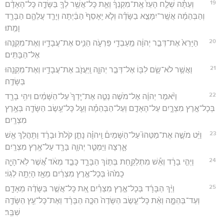
19
וְעַתָּ֗ה שְׁלַ֤ח הָעֵז֙ אֶֽת־מִקְנְךָ֔ וְאֵ֛ת כָּל־אֲשֶׁ֥ר לְךָ֖ בַּשָּׂדֶ֑ה כָּל־הָאָדָ֨ם
וְהַבְּהֵמָ֜ה אֲשֶֽׁר־יִמָּצֵ֣א בַשָּׂדֶ֗ה וְלֹ֤א יֵֽאָסֵף֙ הַבַּ֔יְתָה וְיָרַ֧ד עֲלֵהֶ֛ם הַבָּרָ֖ד
וָמֵֽתוּ׃
20
הַיָּרֵא֙ אֶת־דְּבַ֣ר יְהוָ֔ה מֵֽעַבְדֵ֖י פַּרְעֹ֑ה הֵנִ֛יס אֶת־עֲבָדָ֥יו וְאֶת־מִקְנֵ֖הוּ
אֶל־הַבָּתִּֽים׃
21
וַאֲשֶׁ֥ר לֹא־שָׂ֛ם לִבּ֖וֹ אֶל־דְּבַ֣ר יְהוָ֑ה וַֽיַּעֲזֹ֛ב אֶת־עֲבָדָ֥יו וְאֶת־מִקְנֵ֖הוּ
בַּשָּׂדֶֽה׃
22
וַיֹּ֨אמֶר יְהוָ֜ה אֶל־מֹשֶׁה נְטֵ֤ה אֶת־יָֽדְךָ֙ עַל־הַשָּׁמַ֔יִם וִיהִ֥י בָרָ֖ד
בְּכָל־אֶ֣רֶץ מִצְרָ֑יִם עַל־הָאָדָ֣ם וְעַל־הַבְּהֵמָ֗ה וְעַ֛ל כָּל־עֵ֥שֶׂב הַשָּׂדֶ֖ה בְּאֶ֥רֶץ
מִצְרָֽיִם׃
23
וַיֵּ֨ט מֹשֶׁ֣ה אֶת־מַטֵּהוּ֮ עַל־הַשָּׁמַיִם֒ וַֽיהוָ֗ה נָתַ֤ן קֹלֹת֙ וּבָרָ֔ד וַתִּ֥הֲלַךְ אֵ֖שׁ
אָ֑רְצָה וַיַּמְטֵ֧ר יְהוָ֛ה בָּרָ֖ד עַל־אֶ֥רֶץ מִצְרָֽיִם׃
24
וַיְהִ֣י בָרָ֔ד וְאֵ֕שׁ מִתְלַקַּ֖חַת בְּת֣וֹךְ הַבָּרָ֑ד כָּבֵ֣ד מְאֹ֔ד אֲ֠שֶׁר לֹֽא־הָיָ֤ה
כָמֹ֙הוּ֙ בְּכָל־אֶ֣רֶץ מִצְרַ֔יִם מֵאָ֖ז הָיְתָ֥ה לְגֽוֹי׃
25
וַיַּ֨ךְ הַבָּרָ֜ד בְּכָל־אֶ֣רֶץ מִצְרַ֗יִם אֵ֚ת כָּל־אֲשֶׁ֣ר בַּשָּׂדֶ֔ה מֵאָדָ֖ם
וְעַד־בְּהֵמָ֑ה וְאֵ֨ת כָּל־עֵ֤שֶׂב הַשָּׂדֶה֙ הִכָּ֣ה הַבָּרָ֔ד וְאֶת־כָּל־עֵ֥ץ הַשָּׂדֶ֖ה
שִׁבֵּֽר׃