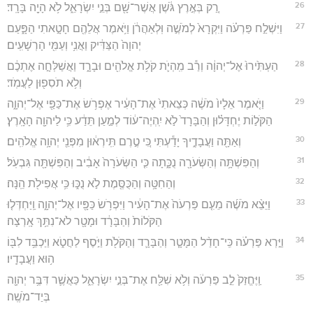
26
רַ֚ק בְּאֶ֣רֶץ גֹּ֔שֶׁן אֲשֶׁר־שָׁ֖ם בְּנֵ֣י יִשְׂרָאֵ֑ל לֹ֥א הָיָ֖ה בָּרָֽד׃
27
וַיִּשְׁלַ֣ח פַּרְעֹ֗ה וַיִּקְרָא֙ לְמֹשֶׁ֣ה וּֽלְאַהֲרֹ֔ן וַיֹּ֥אמֶר אֲלֵהֶ֖ם חָטָ֣אתִי הַפָּ֑עַם
יְהוָה֙ הַצַּדִּ֔יק וַאֲנִ֥י וְעַמִּ֖י הָרְשָׁעִֽים׃
28
הַעְתִּ֙ירוּ֙ אֶל־יְהוָ֔ה וְרַ֕ב מִֽהְיֹ֛ת קֹלֹ֥ת אֱלֹהִ֖ים וּבָרָ֑ד וַאֲשַׁלְּחָ֣ה אֶתְכֶ֔ם
וְלֹ֥א תֹסִפ֖וּן לַעֲמֹֽד׃
29
וַיֹּ֤אמֶר אֵלָיו֙ מֹשֶׁ֔ה כְּצֵאתִי֙ אֶת־הָעִ֔יר אֶפְרֹ֥שׂ אֶת־כַּפַּ֖י אֶל־יְהוָ֑ה
הַקֹּל֣וֹת יֶחְדָּל֗וּן וְהַבָּרָד֙ לֹ֣א יִֽהְיֶה־ע֔וֹד לְמַ֣עַן תֵּדַ֔ע כִּ֥י לַיהוָ֖ה הָאָֽרֶץ׃
30
וְאַתָּ֖ה וַעֲבָדֶ֑יךָ יָדַ֕עְתִּי כִּ֚י טֶ֣רֶם תִּֽירְא֔וּן מִפְּנֵ֖י יְהוָ֥ה אֱלֹהִֽים׃
31
וְהַפִּשְׁתָּ֥ה וְהַשְּׂעֹרָ֖ה נֻכָּ֑תָה כִּ֤י הַשְּׂעֹרָה֙ אָבִ֔יב וְהַפִּשְׁתָּ֖ה גִּבְעֹֽל׃
32
וְהַחִטָּ֥ה וְהַכֻּסֶּ֖מֶת לֹ֣א נֻכּ֑וּ כִּ֥י אֲפִילֹ֖ת הֵֽנָּה׃
33
וַיֵּצֵ֨א מֹשֶׁ֜ה מֵעִ֤ם פַּרְעֹה֙ אֶת־הָעִ֔יר וַיִּפְרֹ֥שׂ כַּפָּ֖יו אֶל־יְהוָ֑ה וַֽיַּחְדְּל֤וּ
הַקֹּלוֹת֙ וְהַבָּרָ֔ד וּמָטָ֖ר לֹא־נִתַּ֥ךְ אָֽרְצָה׃
34
וַיַּ֣רְא פַּרְעֹ֗ה כִּֽי־חָדַ֨ל הַמָּטָ֧ר וְהַבָּרָ֛ד וְהַקֹּלֹ֖ת וַיֹּ֣סֶף לַחֲטֹ֑א וַיַּכְבֵּ֥ד לִבּ֖וֹ
ה֥וּא וַעֲבָדָֽיו׃
35
וַֽיֶּחֱזַק֙ לֵ֣ב פַּרְעֹ֔ה וְלֹ֥א שִׁלַּ֖ח אֶת־בְּנֵ֣י יִשְׂרָאֵ֑ל כַּאֲשֶׁ֛ר דִּבֶּ֥ר יְהוָ֖ה
בְּיַד־מֹשֶֽׁה׃