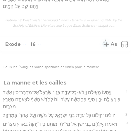
וַיַּחֲנוּ־שָׁ֖ם עַל־הַמָּֽיִם׃
Hébreu : © Westminster Leningrad Codex - tanach.us --- Grec : © 2010 by the
Society of Biblical Literature and Logos Bible Software - sblgnt.com
Exode
16
Seuls les Évangiles sont disponibles en vidéo pour le moment.
La manne et les cailles
1
וַיִּסְעוּ֙ מֵֽאֵילִ֔ם וַיָּבֹ֜אוּ כָּל־עֲדַ֤ת בְּנֵֽי־יִשְׂרָאֵל֙ אֶל־מִדְבַּר־סִ֔ין אֲשֶׁ֥ר
בֵּין־אֵילִ֖ם וּבֵ֣ין סִינָ֑י בַּחֲמִשָּׁ֨ה עָשָׂ֥ר יוֹם֙ לַחֹ֣דֶשׁ הַשֵּׁנִ֔י לְצֵאתָ֖ם מֵאֶ֥רֶץ
מִצְרָֽיִם׃
2
*וילינו **וַיִּלּ֜וֹנוּ כָּל־עֲדַ֧ת בְּנֵי־יִשְׂרָאֵ֛ל עַל־מֹשֶׁ֥ה וְעַֽל־אַהֲרֹ֖ן בַּמִּדְבָּֽר׃
3
וַיֹּאמְר֨וּ אֲלֵהֶ֜ם בְּנֵ֣י יִשְׂרָאֵ֗ל מִֽי־יִתֵּ֨ן מוּתֵ֤נוּ בְיַד־יְהוָה֙ בְּאֶ֣רֶץ מִצְרַ֔יִם