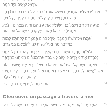
יִשְׂרָאֵ֔ל יֹצְאִ֖ים בְּיָ֥ד רָמָֽה׃
9
וַיִּרְדְּפ֨וּ מִצְרַ֜יִם אַחֲרֵיהֶ֗ם וַיַּשִּׂ֤יגוּ אוֹתָם֙ חֹנִ֣ים עַל־הַיָּ֔ם כָּל־סוּס֙ רֶ֣כֶב
פַּרְעֹ֔ה וּפָרָשָׁ֖יו וְחֵיל֑וֹ עַל־פִּי֙ הַֽחִירֹ֔ת לִפְנֵ֖י בַּ֥עַל צְפֹֽן׃
10
וּפַרְעֹ֖ה הִקְרִ֑יב וַיִּשְׂאוּ֩ בְנֵֽי־יִשְׂרָאֵ֨ל אֶת־עֵינֵיהֶ֜ם וְהִנֵּ֥ה מִצְרַ֣יִם ׀ נֹסֵ֣עַ
אַחֲרֵיהֶ֗ם וַיִּֽירְאוּ֙ מְאֹ֔ד וַיִּצְעֲק֥וּ בְנֵֽי־יִשְׂרָאֵ֖ל אֶל־יְהוָֽה׃
11
וַיֹּאמְרוּ֮ אֶל־מֹשֶׁה֒ הַֽמִבְּלִ֤י אֵין־קְבָרִים֙ בְּמִצְרַ֔יִם לְקַחְתָּ֖נוּ לָמ֣וּת
בַּמִּדְבָּ֑ר מַה־זֹּאת֙ עָשִׂ֣יתָ לָּ֔נוּ לְהוֹצִיאָ֖נוּ מִמִּצְרָֽיִם׃
12
הֲלֹא־זֶ֣ה הַדָּבָ֗ר אֲשֶׁר֩ דִּבַּ֨רְנוּ אֵלֶ֤יךָ בְמִצְרַ֙יִם֙ לֵאמֹ֔ר חֲדַ֥ל מִמֶּ֖נּוּ
וְנַֽעַבְדָ֣ה אֶת־מִצְרָ֑יִם כִּ֣י ט֥וֹב לָ֙נוּ֙ עֲבֹ֣ד אֶת־מִצְרַ֔יִם מִמֻּתֵ֖נוּ בַּמִּדְבָּֽר׃
13
וַיֹּ֨אמֶר מֹשֶׁ֣ה אֶל־הָעָם֮ אַל־תִּירָאוּ֒ הִֽתְיַצְב֗וּ וּרְאוּ֙ אֶת־יְשׁוּעַ֣ת יְהוָ֔ה
אֲשֶׁר־יַעֲשֶׂ֥ה לָכֶ֖ם הַיּ֑וֹם כִּ֗י אֲשֶׁ֨ר רְאִיתֶ֤ם אֶת־מִצְרַ֙יִם֙ הַיּ֔וֹם לֹ֥א תֹסִ֛יפוּ
לִרְאֹתָ֥ם ע֖וֹד עַד־עוֹלָֽם׃
14
יְהוָ֖ה יִלָּחֵ֣ם לָכֶ֑ם וְאַתֶּ֖ם תַּחֲרִישֽׁוּן׃
Dieu ouvre un passage à travers la mer
15
וַיֹּ֤אמֶר יְהוָה֙ אֶל־מֹשֶׁ֔ה מַה־תִּצְעַ֖ק אֵלָ֑י דַּבֵּ֥ר אֶל־בְּנֵי־יִשְׂרָאֵ֖ל וְיִסָּֽעוּ׃