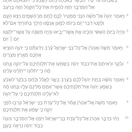
בְּשִׁבְתֵּ֙נוּ֙ עַל־סִ֣יר הַבָּשָׂ֔ר בְּאָכְלֵ֥נוּ לֶ֖חֶם לָשֹׂ֑בַע כִּֽי־הוֹצֵאתֶ֤ם אֹתָ֙נוּ֙
אֶל־הַמִּדְבָּ֣ר הַזֶּ֔ה לְהָמִ֛ית אֶת־כָּל־הַקָּהָ֥ל הַזֶּ֖ה בָּרָעָֽב׃
4
וַיֹּ֤אמֶר יְהוָה֙ אֶל־מֹשֶׁ֔ה הִנְנִ֨י מַמְטִ֥יר לָכֶ֛ם לֶ֖חֶם מִן־הַשָּׁמָ֑יִם וְיָצָ֨א הָעָ֤ם
וְלָֽקְטוּ֙ דְּבַר־י֣וֹם בְּיוֹמ֔וֹ לְמַ֧עַן אֲנַסֶּ֛נּוּ הֲיֵלֵ֥ךְ בְּתוֹרָתִ֖י אִם־לֹֽא׃
5
וְהָיָה֙ בַּיּ֣וֹם הַשִּׁשִּׁ֔י וְהֵכִ֖ינוּ אֵ֣ת אֲשֶׁר־יָבִ֑יאוּ וְהָיָ֣ה מִשְׁנֶ֔ה עַ֥ל אֲשֶֽׁר־יִלְקְט֖וּ
י֥וֹם ׀ יֽוֹם׃
6
וַיֹּ֤אמֶר מֹשֶׁה֙ וְאַהֲרֹ֔ן אֶֽל־כָּל־בְּנֵ֖י יִשְׂרָאֵ֑ל עֶ֕רֶב וִֽידַעְתֶּ֕ם כִּ֧י יְהוָ֛ה הוֹצִ֥יא
אֶתְכֶ֖ם מֵאֶ֥רֶץ מִצְרָֽיִם׃
7
וּבֹ֗קֶר וּרְאִיתֶם֙ אֶת־כְּב֣וֹד יְהוָ֔ה בְּשָׁמְע֥וֹ אֶת־תְּלֻנֹּתֵיכֶ֖ם עַל־יְהוָ֑ה וְנַ֣חְנוּ
מָ֔ה כִּ֥י *תלונו **תַלִּ֖ינוּ עָלֵֽינוּ׃
8
וַיֹּ֣אמֶר מֹשֶׁ֗ה בְּתֵ֣ת יְהוָה֩ לָכֶ֨ם בָּעֶ֜רֶב בָּשָׂ֣ר לֶאֱכֹ֗ל וְלֶ֤חֶם בַּבֹּ֙קֶר֙ לִשְׂבֹּ֔עַ
בִּשְׁמֹ֤עַ יְהוָה֙ אֶת־תְּלֻנֹּ֣תֵיכֶ֔ם אֲשֶׁר־אַתֶּ֥ם מַלִּינִ֖ם עָלָ֑יו וְנַ֣חְנוּ מָ֔ה
לֹא־עָלֵ֥ינוּ תְלֻנֹּתֵיכֶ֖ם כִּ֥י עַל־יְהוָֽה׃
9
וַיֹּ֤אמֶר מֹשֶׁה֙ אֶֽל־אַהֲרֹ֔ן אֱמֹ֗ר אֶֽל־כָּל־עֲדַת֙ בְּנֵ֣י יִשְׂרָאֵ֔ל קִרְב֖וּ לִפְנֵ֣י
יְהוָ֑ה כִּ֣י שָׁמַ֔ע אֵ֖ת תְּלֻנֹּתֵיכֶֽם׃
10
וַיְהִ֗י כְּדַבֵּ֤ר אַהֲרֹן֙ אֶל־כָּל־עֲדַ֣ת בְּנֵֽי־יִשְׂרָאֵ֔ל וַיִּפְנ֖וּ אֶל־הַמִּדְבָּ֑ר וְהִנֵּה֙
כְּב֣וֹד יְהוָ֔ה נִרְאָ֖ה בֶּעָנָֽן׃