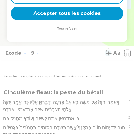
28
וַיַּכְבֵּ֤ד פַּרְעֹה֙ אֶת־לִבּ֔וֹ גַּ֖ם בַּפַּ֣עַם הַזֹּ֑את וְלֹ֥א שִׁלַּ֖ח אֶת־הָעָֽם׃
Accepter tous les cookies
Hébreu : © Westminster Leningrad Codex - tanach.us --- Grec : © 2010 by the
Tout refuser
Society of Biblical Literature and Logos Bible Software - sblgnt.com
Exode
9
Seuls les Évangiles sont disponibles en vidéo pour le moment.
Cinquième fléau: la peste du bétail
1
וַיֹּ֤אמֶר יְהוָה֙ אֶל־מֹשֶׁ֔ה בֹּ֖א אֶל־פַּרְעֹ֑ה וְדִבַּרְתָּ֣ אֵלָ֗יו כֹּֽה־אָמַ֤ר יְהוָה֙
אֱלֹהֵ֣י הָֽעִבְרִ֔ים שַׁלַּ֥ח אֶת־עַמִּ֖י וְיַֽעַבְדֻֽנִי׃
2
כִּ֛י אִם־מָאֵ֥ן אַתָּ֖ה לְשַׁלֵּ֑חַ וְעוֹדְךָ֖ מַחֲזִ֥יק בָּֽם׃
3
הִנֵּ֨ה יַד־יְהוָ֜ה הוֹיָ֗ה בְּמִקְנְךָ֙ אֲשֶׁ֣ר בַּשָּׂדֶ֔ה בַּסּוּסִ֤ים בַּֽחֲמֹרִים֙ בַּגְּמַלִּ֔ים