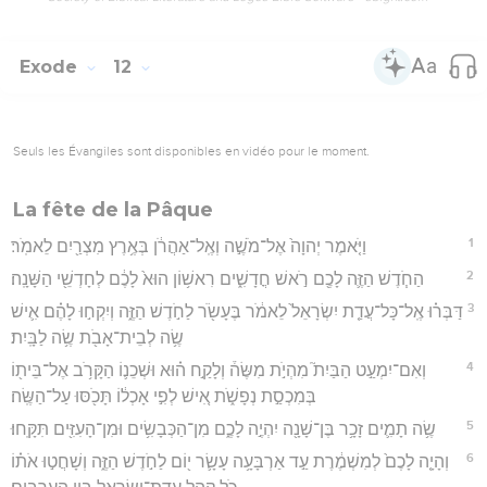
Exode
12
Seuls les Évangiles sont disponibles en vidéo pour le moment.
La fête de la Pâque
1
וַיֹּ֤אמֶר יְהוָה֙ אֶל־מֹשֶׁ֣ה וְאֶֽל־אַהֲרֹ֔ן בְּאֶ֥רֶץ מִצְרַ֖יִם לֵאמֹֽר׃
2
הַחֹ֧דֶשׁ הַזֶּ֛ה לָכֶ֖ם רֹ֣אשׁ חֳדָשִׁ֑ים רִאשׁ֥וֹן הוּא֙ לָכֶ֔ם לְחָדְשֵׁ֖י הַשָּׁנָֽה׃
3
דַּבְּר֗וּ אֶֽל־כָּל־עֲדַ֤ת יִשְׂרָאֵל֙ לֵאמֹ֔ר בֶּעָשֹׂ֖ר לַחֹ֣דֶשׁ הַזֶּ֑ה וְיִקְח֣וּ לָהֶ֗ם אִ֛ישׁ
שֶׂ֥ה לְבֵית־אָבֹ֖ת שֶׂ֥ה לַבָּֽיִת׃
4
וְאִם־יִמְעַ֣ט הַבַּיִת֮ מִהְיֹ֣ת מִשֶּׂה֒ וְלָקַ֣ח ה֗וּא וּשְׁכֵנ֛וֹ הַקָּרֹ֥ב אֶל־בֵּית֖וֹ
בְּמִכְסַ֣ת נְפָשֹׁ֑ת אִ֚ישׁ לְפִ֣י אָכְל֔וֹ תָּכֹ֖סּוּ עַל־הַשֶּֽׂה׃
5
שֶׂ֥ה תָמִ֛ים זָכָ֥ר בֶּן־שָׁנָ֖ה יִהְיֶ֣ה לָכֶ֑ם מִן־הַכְּבָשִׂ֥ים וּמִן־הָעִזִּ֖ים תִּקָּֽחוּ׃
6
וְהָיָ֤ה לָכֶם֙ לְמִשְׁמֶ֔רֶת עַ֣ד אַרְבָּעָ֥ה עָשָׂ֛ר י֖וֹם לַחֹ֣דֶשׁ הַזֶּ֑ה וְשָׁחֲט֣וּ אֹת֗וֹ