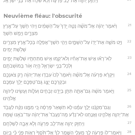
וַיְחַזֵּ֥ק יְהוָ֖ה אֶת־לֵ֣ב פַּרְעֹ֑ה וְלֹ֥א שִׁלַּ֖ח אֶת־בְּנֵ֥י יִשְׂרָאֵֽל׃
Neuvième fléau: l'obscurité
21
וַיֹּ֨אמֶר יְהוָ֜ה אֶל־מֹשֶׁ֗ה נְטֵ֤ה יָֽדְךָ֙ עַל־הַשָּׁמַ֔יִם וִ֥יהִי חֹ֖שֶׁךְ עַל־אֶ֣רֶץ
מִצְרָ֑יִם וְיָמֵ֖שׁ חֹֽשֶׁךְ׃
22
וַיֵּ֥ט מֹשֶׁ֛ה אֶת־יָד֖וֹ עַל־הַשָּׁמָ֑יִם וַיְהִ֧י חֹֽשֶׁךְ־אֲפֵלָ֛ה בְּכָל־אֶ֥רֶץ מִצְרַ֖יִם
שְׁלֹ֥שֶׁת יָמִֽים׃
23
לֹֽא־רָא֞וּ אִ֣ישׁ אֶת־אָחִ֗יו וְלֹא־קָ֛מוּ אִ֥ישׁ מִתַּחְתָּ֖יו שְׁלֹ֣שֶׁת יָמִ֑ים
וּֽלְכָל־בְּנֵ֧י יִשְׂרָאֵ֛ל הָ֥יָה א֖וֹר בְּמוֹשְׁבֹתָֽם׃
24
וַיִּקְרָ֨א פַרְעֹ֜ה אֶל־מֹשֶׁ֗ה וַיֹּ֙אמֶר֙ לְכוּ֙ עִבְד֣וּ אֶת־יְהוָ֔ה רַ֛ק צֹאנְכֶ֥ם
וּבְקַרְכֶ֖ם יֻצָּ֑ג גַּֽם־טַפְּכֶ֖ם יֵלֵ֥ךְ עִמָּכֶֽם׃
25
וַיֹּ֣אמֶר מֹשֶׁ֔ה גַּם־אַתָּ֛ה תִּתֵּ֥ן בְּיָדֵ֖נוּ זְבָחִ֣ים וְעֹל֑וֹת וְעָשִׂ֖ינוּ לַיהוָ֥ה
אֱלֹהֵֽינוּ׃
26
וְגַם־מִקְנֵ֜נוּ יֵלֵ֣ךְ עִמָּ֗נוּ לֹ֤א תִשָּׁאֵר֙ פַּרְסָ֔ה כִּ֚י מִמֶּ֣נּוּ נִקַּ֔ח לַעֲבֹ֖ד
אֶת־יְהוָ֣ה אֱלֹהֵ֑ינוּ וַאֲנַ֣חְנוּ לֹֽא־נֵדַ֗ע מַֽה־נַּעֲבֹד֙ אֶת־יְהוָ֔ה עַד־בֹּאֵ֖נוּ שָֽׁמָּה׃
27
וַיְחַזֵּ֥ק יְהוָ֖ה אֶת־לֵ֣ב פַּרְעֹ֑ה וְלֹ֥א אָבָ֖ה לְשַׁלְּחָֽם׃
28
וַיֹּֽאמֶר־ל֥וֹ פַרְעֹ֖ה לֵ֣ךְ מֵעָלָ֑י הִשָּׁ֣מֶר לְךָ֗ אֶל־תֹּ֙סֶף֙ רְא֣וֹת פָּנַ֔י כִּ֗י בְּי֛וֹם