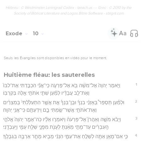
Hébreu : © Westminster Leningrad Codex - tanach.us --- Grec : © 2010 by the
Society of Biblical Literature and Logos Bible Software - sblgnt.com
Exode
10
Seuls les Évangiles sont disponibles en vidéo pour le moment.
Huitième fléau: les sauterelles
1
וַיֹּ֤אמֶר יְהוָה֙ אֶל־מֹשֶׁ֔ה בֹּ֖א אֶל־פַּרְעֹ֑ה כִּֽי־אֲנִ֞י הִכְבַּ֤דְתִּי אֶת־לִבּוֹ֙
וְאֶת־לֵ֣ב עֲבָדָ֔יו לְמַ֗עַן שִׁתִ֛י אֹתֹתַ֥י אֵ֖לֶּה בְּקִרְבּֽוֹ׃
2
וּלְמַ֡עַן תְּסַפֵּר֩ בְּאָזְנֵ֨י בִנְךָ֜ וּבֶן־בִּנְךָ֗ אֵ֣ת אֲשֶׁ֤ר הִתְעַלַּ֙לְתִּי֙ בְּמִצְרַ֔יִם
וְאֶת־אֹתֹתַ֖י אֲשֶׁר־שַׂ֣מְתִּי בָ֑ם וִֽידַעְתֶּ֖ם כִּי־אֲנִ֥י יְהוָֽה׃
3
וַיָּבֹ֨א מֹשֶׁ֣ה וְאַהֲרֹן֮ אֶל־פַּרְעֹה֒ וַיֹּאמְר֣וּ אֵלָ֗יו כֹּֽה־אָמַ֤ר יְהוָה֙ אֱלֹהֵ֣י
הָֽעִבְרִ֔ים עַד־מָתַ֣י מֵאַ֔נְתָּ לֵעָנֹ֖ת מִפָּנָ֑י שַׁלַּ֥ח עַמִּ֖י וְיַֽעַבְדֻֽנִי׃
4
כִּ֛י אִם־מָאֵ֥ן אַתָּ֖ה לְשַׁלֵּ֣חַ אֶת־עַמִּ֑י הִנְנִ֨י מֵבִ֥יא מָחָ֛ר אַרְבֶּ֖ה בִּגְבֻלֶֽךָ׃