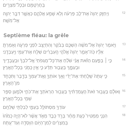
בַּֽחֲרְטֻמִּ֖ם וּבְכָל־מִצְרָֽיִם׃
12
וַיְחַזֵּ֤ק יְהוָה֙ אֶת־לֵ֣ב פַּרְעֹ֔ה וְלֹ֥א שָׁמַ֖ע אֲלֵהֶ֑ם כַּאֲשֶׁ֛ר דִּבֶּ֥ר יְהוָ֖ה
אֶל־מֹשֶֽׁה׃
Septième fléau: la grêle
13
וַיֹּ֤אמֶר יְהוָה֙ אֶל־מֹשֶׁ֔ה הַשְׁכֵּ֣ם בַּבֹּ֔קֶר וְהִתְיַצֵּ֖ב לִפְנֵ֣י פַרְעֹ֑ה וְאָמַרְתָּ֣
אֵלָ֗יו כֹּֽה־אָמַ֤ר יְהוָה֙ אֱלֹהֵ֣י הָֽעִבְרִ֔ים שַׁלַּ֥ח אֶת־עַמִּ֖י וְיַֽעַבְדֻֽנִי׃
14
כִּ֣י ׀ בַּפַּ֣עַם הַזֹּ֗את אֲנִ֨י שֹׁלֵ֜חַ אֶת־כָּל־מַגֵּפֹתַי֙ אֶֽל־לִבְּךָ֔ וּבַעֲבָדֶ֖יךָ
וּבְעַמֶּ֑ךָ בַּעֲב֣וּר תֵּדַ֔ע כִּ֛י אֵ֥ין כָּמֹ֖נִי בְּכָל־הָאָֽרֶץ׃
15
כִּ֤י עַתָּה֙ שָׁלַ֣חְתִּי אֶת־יָדִ֔י וָאַ֥ךְ אוֹתְךָ֛ וְאֶֽת־עַמְּךָ֖ בַּדָּ֑בֶר וַתִּכָּחֵ֖ד
מִן־הָאָֽרֶץ׃
16
וְאוּלָ֗ם בַּעֲב֥וּר זֹאת֙ הֶעֱמַדְתִּ֔יךָ בַּעֲב֖וּר הַרְאֹתְךָ֣ אֶת־כֹּחִ֑י וּלְמַ֛עַן סַפֵּ֥ר
שְׁמִ֖י בְּכָל־הָאָֽרֶץ׃
17
עוֹדְךָ֖ מִסְתּוֹלֵ֣ל בְּעַמִּ֑י לְבִלְתִּ֖י שַׁלְּחָֽם׃
18
הִנְנִ֤י מַמְטִיר֙ כָּעֵ֣ת מָחָ֔ר בָּרָ֖ד כָּבֵ֣ד מְאֹ֑ד אֲשֶׁ֨ר לֹא־הָיָ֤ה כָמֹ֙הוּ֙
בְּמִצְרַ֔יִם לְמִן־הַיּ֥וֹם הִוָּסְדָ֖ה וְעַד־עָֽתָּה׃