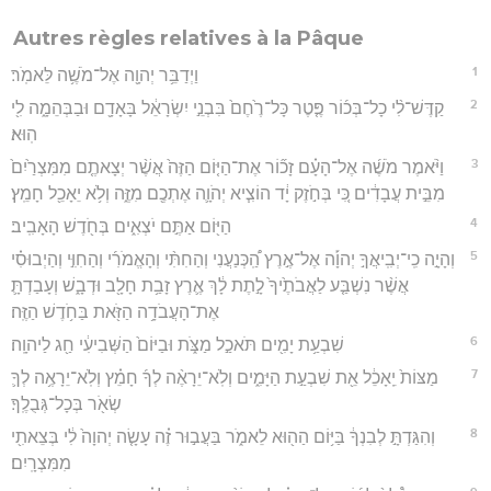
Autres règles relatives à la Pâque
1
וַיְדַבֵּ֥ר יְהוָ֖ה אֶל־מֹשֶׁ֥ה לֵּאמֹֽר׃
2
קַדֶּשׁ־לִ֨י כָל־בְּכ֜וֹר פֶּ֤טֶר כָּל־רֶ֙חֶם֙ בִּבְנֵ֣י יִשְׂרָאֵ֔ל בָּאָדָ֖ם וּבַבְּהֵמָ֑ה לִ֖י
הֽוּא׃
3
וַיֹּ֨אמֶר מֹשֶׁ֜ה אֶל־הָעָ֗ם זָכ֞וֹר אֶת־הַיּ֤וֹם הַזֶּה֙ אֲשֶׁ֨ר יְצָאתֶ֤ם מִמִּצְרַ֙יִם֙
מִבֵּ֣ית עֲבָדִ֔ים כִּ֚י בְּחֹ֣זֶק יָ֔ד הוֹצִ֧יא יְהֹוָ֛ה אֶתְכֶ֖ם מִזֶּ֑ה וְלֹ֥א יֵאָכֵ֖ל חָמֵֽץ׃
4
הַיּ֖וֹם אַתֶּ֣ם יֹצְאִ֑ים בְּחֹ֖דֶשׁ הָאָבִֽיב׃
5
וְהָיָ֣ה כִֽי־יְבִֽיאֲךָ֣ יְהוָ֡ה אֶל־אֶ֣רֶץ הַֽ֠כְּנַעֲנִי וְהַחִתִּ֨י וְהָאֱמֹרִ֜י וְהַחִוִּ֣י וְהַיְבוּסִ֗י
אֲשֶׁ֨ר נִשְׁבַּ֤ע לַאֲבֹתֶ֙יךָ֙ לָ֣תֶת לָ֔ךְ אֶ֛רֶץ זָבַ֥ת חָלָ֖ב וּדְבָ֑שׁ וְעָבַדְתָּ֛
אֶת־הָעֲבֹדָ֥ה הַזֹּ֖את בַּחֹ֥דֶשׁ הַזֶּֽה׃
6
שִׁבְעַ֥ת יָמִ֖ים תֹּאכַ֣ל מַצֹּ֑ת וּבַיּוֹם֙ הַשְּׁבִיעִ֔י חַ֖ג לַיהוָֽה׃
7
מַצּוֹת֙ יֵֽאָכֵ֔ל אֵ֖ת שִׁבְעַ֣ת הַיָּמִ֑ים וְלֹֽא־יֵרָאֶ֨ה לְךָ֜ חָמֵ֗ץ וְלֹֽא־יֵרָאֶ֥ה לְךָ֛
שְׂאֹ֖ר בְּכָל־גְּבֻלֶֽךָ׃
8
וְהִגַּדְתָּ֣ לְבִנְךָ֔ בַּיּ֥וֹם הַה֖וּא לֵאמֹ֑ר בַּעֲב֣וּר זֶ֗ה עָשָׂ֤ה יְהוָה֙ לִ֔י בְּצֵאתִ֖י
מִמִּצְרָֽיִם׃