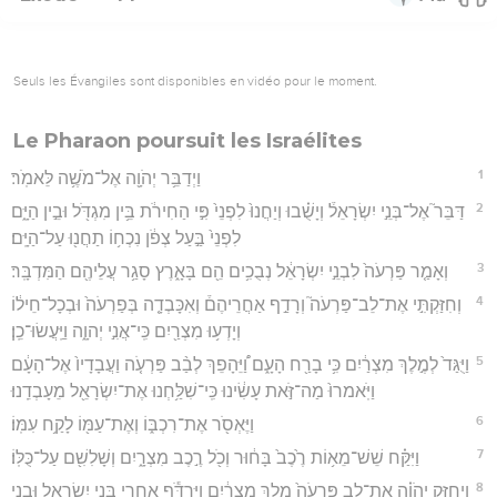
Seuls les Évangiles sont disponibles en vidéo pour le moment.
Le Pharaon poursuit les Israélites
1
וַיְדַבֵּ֥ר יְהֹוָ֖ה אֶל־מֹשֶׁ֥ה לֵּאמֹֽר׃
2
דַּבֵּר֮ אֶל־בְּנֵ֣י יִשְׂרָאֵל֒ וְיָשֻׁ֗בוּ וְיַחֲנוּ֙ לִפְנֵי֙ פִּ֣י הַחִירֹ֔ת בֵּ֥ין מִגְדֹּ֖ל וּבֵ֣ין הַיָּ֑ם
לִפְנֵי֙ בַּ֣עַל צְפֹ֔ן נִכְח֥וֹ תַחֲנ֖וּ עַל־הַיָּֽם׃
3
וְאָמַ֤ר פַּרְעֹה֙ לִבְנֵ֣י יִשְׂרָאֵ֔ל נְבֻכִ֥ים הֵ֖ם בָּאָ֑רֶץ סָגַ֥ר עֲלֵיהֶ֖ם הַמִּדְבָּֽר׃
4
וְחִזַּקְתִּ֣י אֶת־לֵב־פַּרְעֹה֮ וְרָדַ֣ף אַחֲרֵיהֶם֒ וְאִכָּבְדָ֤ה בְּפַרְעֹה֙ וּבְכָל־חֵיל֔וֹ
וְיָדְע֥וּ מִצְרַ֖יִם כִּֽי־אֲנִ֣י יְהוָ֑ה וַיַּֽעֲשׂוּ־כֵֽן׃
5
וַיֻּגַּד֙ לְמֶ֣לֶךְ מִצְרַ֔יִם כִּ֥י בָרַ֖ח הָעָ֑ם וַ֠יֵּהָפֵךְ לְבַ֨ב פַּרְעֹ֤ה וַעֲבָדָיו֙ אֶל־הָעָ֔ם
וַיֹּֽאמרוּ֙ מַה־זֹּ֣את עָשִׂ֔ינוּ כִּֽי־שִׁלַּ֥חְנוּ אֶת־יִשְׂרָאֵ֖ל מֵעָבְדֵֽנוּ׃
6
וַיֶּאְסֹ֖ר אֶת־רִכְבּ֑וֹ וְאֶת־עַמּ֖וֹ לָקַ֥ח עִמּֽוֹ׃
7
וַיִּקַּ֗ח שֵׁשׁ־מֵא֥וֹת רֶ֙כֶב֙ בָּח֔וּר וְכֹ֖ל רֶ֣כֶב מִצְרָ֑יִם וְשָׁלִשִׁ֖ם עַל־כֻּלּֽוֹ׃
8
וַיְחַזֵּ֣ק יְהֹוָ֗ה אֶת־לֵ֤ב פַּרְעֹה֙ מֶ֣לֶךְ מִצְרַ֔יִם וַיִּרְדֹּ֕ף אַחֲרֵ֖י בְּנֵ֣י יִשְׂרָאֵ֑ל וּבְנֵ֣י