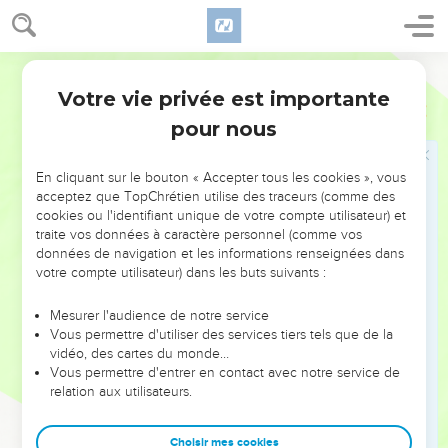
הֱיֽוֹת־שָׁ֖ם עָרֹ֑ב לְמַ֣עַן תֵּדַ֔ע כִּ֛י אֲנִ֥י יְהוָ֖ה בְּקֶ֥רֶב הָאָֽרֶץ׃
19
וְשַׂמְתִּ֣י פְדֻ֔ת בֵּ֥ין עַמִּ֖י וּבֵ֣ין עַמֶּ֑ךָ לְמָחָ֥ר יִהְיֶ֖ה הָאֹ֥ת הַזֶּֽה׃
20
וַיַּ֤עַשׂ יְהוָה֙ כֵּ֔ן וַיָּבֹא֙ עָרֹ֣ב כָּבֵ֔ד בֵּ֥יתָה פַרְעֹ֖ה וּבֵ֣ית עֲבָדָ֑יו וּבְכָל־אֶ֧רֶץ
Hébreu / Grec - Texte original
מִצְרַ֛יִם תִּשָּׁחֵ֥ת הָאָ֖רֶץ מִפְּנֵ֥י הֶעָרֹֽב׃
Votre vie privée est importante
Exode
8
21
וַיִּקְרָ֣א פַרְעֹ֔ה אֶל־מֹשֶׁ֖ה וּֽלְאַהֲרֹ֑ן וַיֹּ֗אמֶר לְכ֛וּ זִבְח֥וּ לֵֽאלֹהֵיכֶ֖ם בָּאָֽרֶץ׃
pour nous
22
וַיֹּ֣אמֶר מֹשֶׁ֗ה לֹ֤א נָכוֹן֙ לַעֲשׂ֣וֹת כֵּ֔ן כִּ֚י תּוֹעֲבַ֣ת מִצְרַ֔יִם נִזְבַּ֖ח לַיהוָ֣ה
אֱלֹהֵ֑ינוּ הֵ֣ן נִזְבַּ֞ח אֶת־תּוֹעֲבַ֥ת מִצְרַ֛יִם לְעֵינֵיהֶ֖ם וְלֹ֥א יִסְקְלֻֽנוּ׃
En cliquant sur le bouton « Accepter tous les cookies », vous
acceptez que TopChrétien utilise des traceurs (comme des
23
דֶּ֚רֶךְ שְׁלֹ֣שֶׁת יָמִ֔ים נֵלֵ֖ךְ בַּמִּדְבָּ֑ר וְזָבַ֙חְנוּ֙ לַֽיהוָ֣ה אֱלֹהֵ֔ינוּ כַּאֲשֶׁ֖ר יֹאמַ֥ר
cookies ou l'identifiant unique de votre compte utilisateur) et
אֵלֵֽינוּ׃
traite vos données à caractère personnel (comme vos
24
données de navigation et les informations renseignées dans
וַיֹּ֣אמֶר פַּרְעֹ֗ה אָנֹכִ֞י אֲשַׁלַּ֤ח אֶתְכֶם֙ וּזְבַחְתֶּ֞ם לַיהוָ֤ה אֱלֹֽהֵיכֶם֙ בַּמִּדְבָּ֔ר
votre compte utilisateur) dans les buts suivants :
רַ֛ק הַרְחֵ֥ק לֹא־תַרְחִ֖יקוּ לָלֶ֑כֶת הַעְתִּ֖ירוּ בַּעֲדִֽי׃
25
וַיֹּ֣אמֶר מֹשֶׁ֗ה הִנֵּ֨ה אָנֹכִ֜י יוֹצֵ֤א מֵֽעִמָּךְ֙ וְהַעְתַּרְתִּ֣י אֶל־יְהוָ֔ה וְסָ֣ר הֶעָרֹ֗ב
Mesurer l'audience de notre service
מִפַּרְעֹ֛ה מֵעֲבָדָ֥יו וּמֵעַמּ֖וֹ מָחָ֑ר רַ֗ק אַל־יֹסֵ֤ף פַּרְעֹה֙ הָתֵ֔ל לְבִלְתִּי֙ שַׁלַּ֣ח
Vous permettre d'utiliser des services tiers tels que de la
vidéo, des cartes du monde…
אֶת־הָעָ֔ם לִזְבֹּ֖חַ לַֽיהוָֽה׃
Vous permettre d'entrer en contact avec notre service de
26
וַיֵּצֵ֥א מֹשֶׁ֖ה מֵעִ֣ם פַּרְעֹ֑ה וַיֶּעְתַּ֖ר אֶל־יְהוָֽה׃
relation aux utilisateurs.
27
וַיַּ֤עַשׂ יְהוָה֙ כִּדְבַ֣ר מֹשֶׁ֔ה וַיָּ֙סַר֙ הֶעָרֹ֔ב מִפַּרְעֹ֖ה מֵעֲבָדָ֣יו וּמֵעַמּ֑וֹ לֹ֥א
נִשְׁאַ֖ר אֶחָֽד׃
Choisir mes cookies