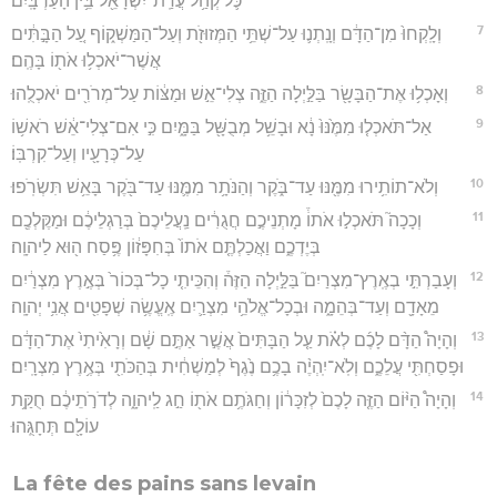
כֹּ֛ל קְהַ֥ל עֲדַֽת־יִשְׂרָאֵ֖ל בֵּ֥ין הָעַרְבָּֽיִם׃
7
וְלָֽקְחוּ֙ מִן־הַדָּ֔ם וְנָֽתְנ֛וּ עַל־שְׁתֵּ֥י הַמְּזוּזֹ֖ת וְעַל־הַמַּשְׁק֑וֹף עַ֚ל הַבָּ֣תִּ֔ים
אֲשֶׁר־יֹאכְל֥וּ אֹת֖וֹ בָּהֶֽם׃
8
וְאָכְל֥וּ אֶת־הַבָּשָׂ֖ר בַּלַּ֣יְלָה הַזֶּ֑ה צְלִי־אֵ֣שׁ וּמַצּ֔וֹת עַל־מְרֹרִ֖ים יֹאכְלֻֽהוּ׃
9
אַל־תֹּאכְל֤וּ מִמֶּ֙נּוּ֙ נָ֔א וּבָשֵׁ֥ל מְבֻשָּׁ֖ל בַּמָּ֑יִם כִּ֣י אִם־צְלִי־אֵ֔שׁ רֹאשׁ֥וֹ
עַל־כְּרָעָ֖יו וְעַל־קִרְבּֽוֹ׃
10
וְלֹא־תוֹתִ֥ירוּ מִמֶּ֖נּוּ עַד־בֹּ֑קֶר וְהַנֹּתָ֥ר מִמֶּ֛נּוּ עַד־בֹּ֖קֶר בָּאֵ֥שׁ תִּשְׂרֹֽפוּ׃
11
וְכָכָה֮ תֹּאכְל֣וּ אֹתוֹ֒ מָתְנֵיכֶ֣ם חֲגֻרִ֔ים נַֽעֲלֵיכֶם֙ בְּרַגְלֵיכֶ֔ם וּמַקֶּלְכֶ֖ם
בְּיֶדְכֶ֑ם וַאֲכַלְתֶּ֤ם אֹתוֹ֙ בְּחִפָּז֔וֹן פֶּ֥סַח ה֖וּא לַיהוָֽה׃
12
וְעָבַרְתִּ֣י בְאֶֽרֶץ־מִצְרַיִם֮ בַּלַּ֣יְלָה הַזֶּה֒ וְהִכֵּיתִ֤י כָל־בְּכוֹר֙ בְּאֶ֣רֶץ מִצְרַ֔יִם
מֵאָדָ֖ם וְעַד־בְּהֵמָ֑ה וּבְכָל־אֱלֹהֵ֥י מִצְרַ֛יִם אֶֽעֱשֶׂ֥ה שְׁפָטִ֖ים אֲנִ֥י יְהוָֽה׃
13
וְהָיָה֩ הַדָּ֨ם לָכֶ֜ם לְאֹ֗ת עַ֤ל הַבָּתִּים֙ אֲשֶׁ֣ר אַתֶּ֣ם שָׁ֔ם וְרָאִ֙יתִי֙ אֶת־הַדָּ֔ם
וּפָסַחְתִּ֖י עֲלֵכֶ֑ם וְלֹֽא־יִֽהְיֶ֨ה בָכֶ֥ם נֶ֙גֶף֙ לְמַשְׁחִ֔ית בְּהַכֹּתִ֖י בְּאֶ֥רֶץ מִצְרָֽיִם׃
14
וְהָיָה֩ הַיּ֨וֹם הַזֶּ֤ה לָכֶם֙ לְזִכָּר֔וֹן וְחַגֹּתֶ֥ם אֹת֖וֹ חַ֣ג לַֽיהוָ֑ה לְדֹרֹ֣תֵיכֶ֔ם חֻקַּ֥ת
עוֹלָ֖ם תְּחָגֻּֽהוּ׃
La fête des pains sans levain