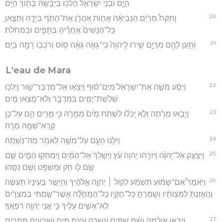
הַיָּ֑ם וּבְנֵ֧י יִשְׂרָאֵ֛ל הָלְכ֥וּ בַיַּבָּשָׁ֖ה בְּת֥וֹךְ הַיָּֽם׃
20
וַתִּקַּח֩ מִרְיָ֨ם הַנְּבִיאָ֜ה אֲח֧וֹת אַהֲרֹ֛ן אֶת־הַתֹּ֖ף בְּיָדָ֑הּ וַתֵּצֶ֤אןָ
כָֽל־הַנָּשִׁים֙ אַחֲרֶ֔יהָ בְּתֻפִּ֖ים וּבִמְחֹלֹֽת׃
21
וַתַּ֥עַן לָהֶ֖ם מִרְיָ֑ם שִׁ֤ירוּ לַֽיהוָה֙ כִּֽי־גָאֹ֣ה גָּאָ֔ה ס֥וּס וְרֹכְב֖וֹ רָמָ֥ה בַיָּֽם׃
L'eau de Mara
22
וַיַּסַּ֨ע מֹשֶׁ֤ה אֶת־יִשְׂרָאֵל֙ מִיַּם־ס֔וּף וַיֵּצְא֖וּ אֶל־מִדְבַּר־שׁ֑וּר וַיֵּלְכ֧וּ
שְׁלֹֽשֶׁת־יָמִ֛ים בַּמִּדְבָּ֖ר וְלֹא־מָ֥צְאוּ מָֽיִם׃
23
וַיָּבֹ֣אוּ מָרָ֔תָה וְלֹ֣א יָֽכְל֗וּ לִשְׁתֹּ֥ת מַ֙יִם֙ מִמָּרָ֔ה כִּ֥י מָרִ֖ים הֵ֑ם עַל־כֵּ֥ן
קָרָֽא־שְׁמָ֖הּ מָרָֽה׃
24
וַיִּלֹּ֧נוּ הָעָ֛ם עַל־מֹשֶׁ֥ה לֵּאמֹ֖ר מַה־נִּשְׁתֶּֽה׃
25
וַיִּצְעַ֣ק אֶל־יְהוָ֗ה וַיּוֹרֵ֤הוּ יְהוָה֙ עֵ֔ץ וַיַּשְׁלֵךְ֙ אֶל־הַמַּ֔יִם וַֽיִּמְתְּק֖וּ הַמָּ֑יִם שָׁ֣ם
שָׂ֥ם ל֛וֹ חֹ֥ק וּמִשְׁפָּ֖ט וְשָׁ֥ם נִסָּֽהוּ׃
26
וַיֹּאמֶר֩ אִם־שָׁמ֨וֹעַ תִּשְׁמַ֜ע לְק֣וֹל ׀ יְהוָ֣ה אֱלֹהֶ֗יךָ וְהַיָּשָׁ֤ר בְּעֵינָיו֙ תַּעֲשֶׂ֔ה
וְהַֽאֲזַנְתָּ֙ לְמִצְוֺתָ֔יו וְשָׁמַרְתָּ֖ כָּל־חֻקָּ֑יו כָּֽל־הַמַּֽחֲלָ֞ה אֲשֶׁר־שַׂ֤מְתִּי בְמִצְרַ֙יִם֙
לֹא־אָשִׂ֣ים עָלֶ֔יךָ כִּ֛י אֲנִ֥י יְהוָ֖ה רֹפְאֶֽךָ׃
27
וַיָּבֹ֣אוּ אֵילִ֔מָה וְשָׁ֗ם שְׁתֵּ֥ים עֶשְׂרֵ֛ה עֵינֹ֥ת מַ֖יִם וְשִׁבְעִ֣ים תְּמָרִ֑ים