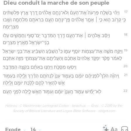
Dieu conduit la marche de son peuple
17
וַיְהִ֗י בְּשַׁלַּ֣ח פַּרְעֹה֮ אֶת־הָעָם֒ וְלֹא־נָחָ֣ם אֱלֹהִ֗ים דֶּ֚רֶךְ אֶ֣רֶץ פְּלִשְׁתִּ֔ים
כִּ֥י קָר֖וֹב ה֑וּא כִּ֣י ׀ אָמַ֣ר אֱלֹהִ֗ים פֶּֽן־יִנָּחֵ֥ם הָעָ֛ם בִּרְאֹתָ֥ם מִלְחָמָ֖ה וְשָׁ֥בוּ
מִצְרָֽיְמָה׃
18
וַיַּסֵּ֨ב אֱלֹהִ֧ים ׀ אֶת־הָעָ֛ם דֶּ֥רֶךְ הַמִּדְבָּ֖ר יַם־ס֑וּף וַחֲמֻשִׁ֛ים עָל֥וּ
בְנֵי־יִשְׂרָאֵ֖ל מֵאֶ֥רֶץ מִצְרָֽיִם׃
19
וַיִּקַּ֥ח מֹשֶׁ֛ה אֶת־עַצְמ֥וֹת יוֹסֵ֖ף עִמּ֑וֹ כִּי֩ הַשְׁבֵּ֨עַ הִשְׁבִּ֜יעַ אֶת־בְּנֵ֤י יִשְׂרָאֵל֙
לֵאמֹ֔ר פָּקֹ֨ד יִפְקֹ֤ד אֱלֹהִים֙ אֶתְכֶ֔ם וְהַעֲלִיתֶ֧ם אֶת־עַצְמֹתַ֛י מִזֶּ֖ה אִתְּכֶֽם׃
20
וַיִּסְע֖וּ מִסֻּכֹּ֑ת וַיַּחֲנ֣וּ בְאֵתָ֔ם בִּקְצֵ֖ה הַמִּדְבָּֽר׃
21
וַֽיהוָ֡ה הֹלֵךְ֩ לִפְנֵיהֶ֨ם יוֹמָ֜ם בְּעַמּ֤וּד עָנָן֙ לַנְחֹתָ֣ם הַדֶּ֔רֶךְ וְלַ֛יְלָה בְּעַמּ֥וּד
אֵ֖שׁ לְהָאִ֣יר לָהֶ֑ם לָלֶ֖כֶת יוֹמָ֥ם וָלָֽיְלָה׃
22
לֹֽא־יָמִ֞ישׁ עַמּ֤וּד הֶֽעָנָן֙ יוֹמָ֔ם וְעַמּ֥וּד הָאֵ֖שׁ לָ֑יְלָה לִפְנֵ֖י הָעָֽם׃
Hébreu : © Westminster Leningrad Codex - tanach.us --- Grec : © 2010 by the
Society of Biblical Literature and Logos Bible Software - sblgnt.com
Exode
14