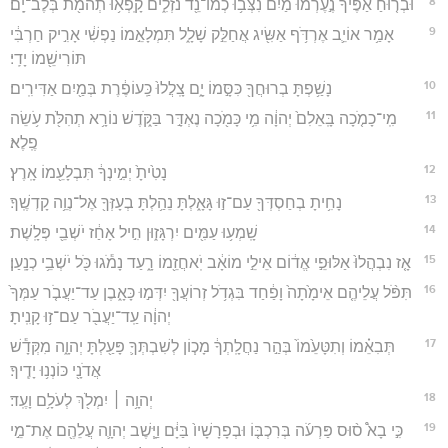
8
וּבְר֤וּחַ אַפֶּ֙יךָ֙ נֶ֣עֶרְמוּ מַ֔יִם נִצְּב֥וּ כְמוֹ־נֵ֖ד נֹזְלִ֑ים קָֽפְא֥וּ תְהֹמֹ֖ת בְּלֶב־יָֽם׃
9
אָמַ֥ר אוֹיֵ֛ב אֶרְדֹּ֥ף אַשִּׂ֖יג אֲחַלֵּ֣ק שָׁלָ֑ל תִּמְלָאֵ֣מוֹ נַפְשִׁ֔י אָרִ֣יק חַרְבִּ֔י
תּוֹרִישֵׁ֖מוֹ יָדִֽי׃
10
נָשַׁ֥פְתָּ בְרוּחֲךָ֖ כִּסָּ֣מוֹ יָ֑ם צָֽלֲלוּ֙ כַּֽעוֹפֶ֔רֶת בְּמַ֖יִם אַדִּירִֽים׃
11
מִֽי־כָמֹ֤כָה בָּֽאֵלִם֙ יְהוָ֔ה מִ֥י כָּמֹ֖כָה נֶאְדָּ֣ר בַּקֹּ֑דֶשׁ נוֹרָ֥א תְהִלֹּ֖ת עֹ֥שֵׂה
פֶֽלֶא׃
12
נָטִ֙יתָ֙ יְמִ֣ינְךָ֔ תִּבְלָעֵ֖מוֹ אָֽרֶץ׃
13
נָחִ֥יתָ בְחַסְדְּךָ֖ עַם־ז֣וּ גָּאָ֑לְתָּ נֵהַ֥לְתָּ בְעָזְּךָ֖ אֶל־נְוֵ֥ה קָדְשֶֽׁךָ׃
14
שָֽׁמְע֥וּ עַמִּ֖ים יִרְגָּז֑וּן חִ֣יל אָחַ֔ז יֹשְׁבֵ֖י פְּלָֽשֶׁת׃
15
אָ֤ז נִבְהֲלוּ֙ אַלּוּפֵ֣י אֱד֔וֹם אֵילֵ֣י מוֹאָ֔ב יֹֽאחֲזֵ֖מוֹ רָ֑עַד נָמֹ֕גוּ כֹּ֖ל יֹשְׁבֵ֥י כְנָֽעַן׃
16
תִּפֹּ֨ל עֲלֵיהֶ֤ם אֵימָ֙תָה֙ וָפַ֔חַד בִּגְדֹ֥ל זְרוֹעֲךָ֖ יִדְּמ֣וּ כָּאָ֑בֶן עַד־יַעֲבֹ֤ר עַמְּךָ֙
יְהוָ֔ה עַֽד־יַעֲבֹ֖ר עַם־ז֥וּ קָנִֽיתָ׃
17
תְּבִאֵ֗מוֹ וְתִטָּעֵ֙מוֹ֙ בְּהַ֣ר נַחֲלָֽתְךָ֔ מָכ֧וֹן לְשִׁבְתְּךָ֛ פָּעַ֖לְתָּ יְהוָ֑ה מִקְּדָ֕שׁ
אֲדֹנָ֖י כּוֹנְנ֥וּ יָדֶֽיךָ׃
18
יְהוָ֥ה ׀ יִמְלֹ֖ךְ לְעֹלָ֥ם וָעֶֽד׃
19
כִּ֣י בָא֩ ס֨וּס פַּרְעֹ֜ה בְּרִכְבּ֤וֹ וּבְפָרָשָׁיו֙ בַּיָּ֔ם וַיָּ֧שֶׁב יְהוָ֛ה עֲלֵהֶ֖ם אֶת־מֵ֣י