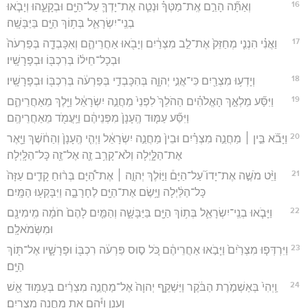
16
וְאַתָּ֞ה הָרֵ֣ם אֶֽת־מַטְּךָ֗ וּנְטֵ֧ה אֶת־יָדְךָ֛ עַל־הַיָּ֖ם וּבְקָעֵ֑הוּ וְיָבֹ֧אוּ
בְנֵֽי־יִשְׂרָאֵ֛ל בְּת֥וֹךְ הַיָּ֖ם בַּיַּבָּשָֽׁה׃
17
וַאֲנִ֗י הִנְנִ֤י מְחַזֵּק֙ אֶת־לֵ֣ב מִצְרַ֔יִם וְיָבֹ֖אוּ אַחֲרֵיהֶ֑ם וְאִכָּבְדָ֤ה בְּפַרְעֹה֙
וּבְכָל־חֵיל֔וֹ בְּרִכְבּ֖וֹ וּבְפָרָשָֽׁיו׃
18
וְיָדְע֥וּ מִצְרַ֖יִם כִּי־אֲנִ֣י יְהוָ֑ה בְּהִכָּבְדִ֣י בְּפַרְעֹ֔ה בְּרִכְבּ֖וֹ וּבְפָרָשָֽׁיו׃
19
וַיִּסַּ֞ע מַלְאַ֣ךְ הָאֱלֹהִ֗ים הַהֹלֵךְ֙ לִפְנֵי֙ מַחֲנֵ֣ה יִשְׂרָאֵ֔ל וַיֵּ֖לֶךְ מֵאַחֲרֵיהֶ֑ם
וַיִּסַּ֞ע עַמּ֤וּד הֶֽעָנָן֙ מִפְּנֵיהֶ֔ם וַיַּֽעֲמֹ֖ד מֵאַחֲרֵיהֶֽם׃
20
וַיָּבֹ֞א בֵּ֣ין ׀ מַחֲנֵ֣ה מִצְרַ֗יִם וּבֵין֙ מַחֲנֵ֣ה יִשְׂרָאֵ֔ל וַיְהִ֤י הֶֽעָנָן֙ וְהַחֹ֔שֶׁךְ וַיָּ֖אֶר
אֶת־הַלָּ֑יְלָה וְלֹא־קָרַ֥ב זֶ֛ה אֶל־זֶ֖ה כָּל־הַלָּֽיְלָה׃
21
וַיֵּ֨ט מֹשֶׁ֣ה אֶת־יָדוֹ֮ עַל־הַיָּם֒ וַיּ֣וֹלֶךְ יְהוָ֣ה ׀ אֶת־הַ֠יָּם בְּר֨וּחַ קָדִ֤ים עַזָּה֙
כָּל־הַלַּ֔יְלָה וַיָּ֥שֶׂם אֶת־הַיָּ֖ם לֶחָרָבָ֑ה וַיִּבָּקְע֖וּ הַמָּֽיִם׃
22
וַיָּבֹ֧אוּ בְנֵֽי־יִשְׂרָאֵ֛ל בְּת֥וֹךְ הַיָּ֖ם בַּיַּבָּשָׁ֑ה וְהַמַּ֤יִם לָהֶם֙ חֹמָ֔ה מִֽימִינָ֖ם
וּמִשְּׂמֹאלָֽם׃
23
וַיִּרְדְּפ֤וּ מִצְרַ֙יִם֙ וַיָּבֹ֣אוּ אַחֲרֵיהֶ֔ם כֹּ֚ל ס֣וּס פַּרְעֹ֔ה רִכְבּ֖וֹ וּפָרָשָׁ֑יו אֶל־תּ֖וֹךְ
הַיָּֽם׃
24
וַֽיְהִי֙ בְּאַשְׁמֹ֣רֶת הַבֹּ֔קֶר וַיַּשְׁקֵ֤ף יְהוָה֙ אֶל־מַחֲנֵ֣ה מִצְרַ֔יִם בְּעַמּ֥וּד אֵ֖שׁ
וְעָנָ֑ן וַיָּ֕הָם אֵ֖ת מַחֲנֵ֥ה מִצְרָֽיִם׃