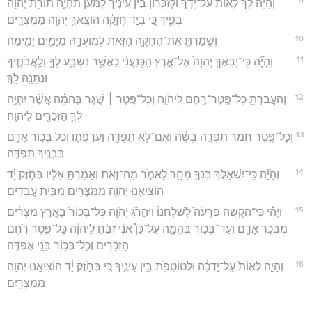
9
וְהָיָה֩ לְךָ֨ לְא֜וֹת עַל־יָדְךָ֗ וּלְזִכָּרוֹן֙ בֵּ֣ין עֵינֶ֔יךָ לְמַ֗עַן תִּהְיֶ֛ה תּוֹרַ֥ת יְהוָ֖ה
בְּפִ֑יךָ כִּ֚י בְּיָ֣ד חֲזָקָ֔ה הוֹצִֽאֲךָ֥ יְהֹוָ֖ה מִמִּצְרָֽיִם׃
10
וְשָׁמַרְתָּ֛ אֶת־הַחֻקָּ֥ה הַזֹּ֖את לְמוֹעֲדָ֑הּ מִיָּמִ֖ים יָמִֽימָה׃
11
וְהָיָ֞ה כִּֽי־יְבִֽאֲךָ֤ יְהוָה֙ אֶל־אֶ֣רֶץ הַֽכְּנַעֲנִ֔י כַּאֲשֶׁ֛ר נִשְׁבַּ֥ע לְךָ֖ וְלַֽאֲבֹתֶ֑יךָ
וּנְתָנָ֖הּ לָֽךְ׃
12
וְהַעֲבַרְתָּ֥ כָל־פֶּֽטֶר־רֶ֖חֶם לַֽיהֹוָ֑ה וְכָל־פֶּ֣טֶר ׀ שֶׁ֣גֶר בְּהֵמָ֗ה אֲשֶׁ֨ר יִהְיֶ֥ה
לְךָ֛ הַזְּכָרִ֖ים לַיהוָֽה׃
13
וְכָל־פֶּ֤טֶר חֲמֹר֙ תִּפְדֶּ֣ה בְשֶׂ֔ה וְאִם־לֹ֥א תִפְדֶּ֖ה וַעֲרַפְתּ֑וֹ וְכֹ֨ל בְּכ֥וֹר אָדָ֛ם
בְּבָנֶ֖יךָ תִּפְדֶּֽה׃
14
וְהָיָ֞ה כִּֽי־יִשְׁאָלְךָ֥ בִנְךָ֛ מָחָ֖ר לֵאמֹ֣ר מַה־זֹּ֑את וְאָמַרְתָּ֣ אֵלָ֔יו בְּחֹ֣זֶק יָ֗ד
הוֹצִיאָ֧נוּ יְהוָ֛ה מִמִּצְרַ֖יִם מִבֵּ֥ית עֲבָדִֽים׃
15
וַיְהִ֗י כִּֽי־הִקְשָׁ֣ה פַרְעֹה֮ לְשַׁלְּחֵנוּ֒ וַיַּהֲרֹ֨ג יְהֹוָ֤ה כָּל־בְּכוֹר֙ בְּאֶ֣רֶץ מִצְרַ֔יִם
מִבְּכֹ֥ר אָדָ֖ם וְעַד־בְּכ֣וֹר בְּהֵמָ֑ה עַל־כֵּן֩ אֲנִ֨י זֹבֵ֜חַ לַֽיהוָ֗ה כָּל־פֶּ֤טֶר רֶ֙חֶם֙
הַזְּכָרִ֔ים וְכָל־בְּכ֥וֹר בָּנַ֖י אֶפְדֶּֽה׃
16
וְהָיָ֤ה לְאוֹת֙ עַל־יָ֣דְכָ֔ה וּלְטוֹטָפֹ֖ת בֵּ֣ין עֵינֶ֑יךָ כִּ֚י בְּחֹ֣זֶק יָ֔ד הוֹצִיאָ֥נוּ יְהוָ֖ה
מִמִּצְרָֽיִם׃