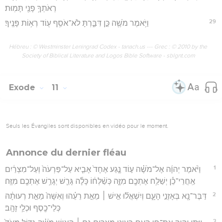
רְאֹתְךָ֥ פָנַ֖י תָּמֽוּת׃
29
וַיֹּ֥אמֶר מֹשֶׁ֖ה כֵּ֣ן דִּבַּ֑רְתָּ לֹא־אֹסִ֥ף ע֖וֹד רְא֥וֹת פָּנֶֽיךָ׃
Hébreu : © Westminster Leningrad Codex - tanach.us --- Grec : © 2010 by the
Society of Biblical Literature and Logos Bible Software - sblgnt.com
Exode
11
Seuls les Évangiles sont disponibles en vidéo pour le moment.
Annonce du dernier fléau
1
וַיֹּ֨אמֶר יְהוָ֜ה אֶל־מֹשֶׁ֗ה ע֣וֹד נֶ֤גַע אֶחָד֙ אָבִ֤יא עַל־פַּרְעֹה֙ וְעַל־מִצְרַ֔יִם
אַֽחֲרֵי־כֵ֕ן יְשַׁלַּ֥ח אֶתְכֶ֖ם מִזֶּ֑ה כְּשַׁ֨לְּח֔וֹ כָּלָ֕ה גָּרֵ֛שׁ יְגָרֵ֥שׁ אֶתְכֶ֖ם מִזֶּֽה׃
2
דַּבֶּר־נָ֖א בְּאָזְנֵ֣י הָעָ֑ם וְיִשְׁאֲל֞וּ אִ֣ישׁ ׀ מֵאֵ֣ת רֵעֵ֗הוּ וְאִשָּׁה֙ מֵאֵ֣ת רְעוּתָ֔הּ
כְּלֵי־כֶ֖סֶף וּכְלֵ֥י זָהָֽב׃
3