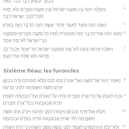
בַּבָּקָ֖ר וּבַצֹּ֑אן דֶּ֖בֶר כָּבֵ֥ד מְאֹֽד׃
4
וְהִפְלָ֣ה יְהוָ֔ה בֵּ֚ין מִקְנֵ֣ה יִשְׂרָאֵ֔ל וּבֵ֖ין מִקְנֵ֣ה מִצְרָ֑יִם וְלֹ֥א יָמ֛וּת
מִכָּל־לִבְנֵ֥י יִשְׂרָאֵ֖ל דָּבָֽר׃
5
וַיָּ֥שֶׂם יְהוָ֖ה מוֹעֵ֣ד לֵאמֹ֑ר מָחָ֗ר יַעֲשֶׂ֧ה יְהוָ֛ה הַדָּבָ֥ר הַזֶּ֖ה בָּאָֽרֶץ׃
6
וַיַּ֨עַשׂ יְהוָ֜ה אֶת־הַדָּבָ֤ר הַזֶּה֙ מִֽמָּחֳרָ֔ת וַיָּ֕מָת כֹּ֖ל מִקְנֵ֣ה מִצְרָ֑יִם וּמִמִּקְנֵ֥ה
בְנֵֽי־יִשְׂרָאֵ֖ל לֹא־מֵ֥ת אֶחָֽד׃
7
וַיִּשְׁלַ֣ח פַּרְעֹ֔ה וְהִנֵּ֗ה לֹא־מֵ֛ת מִמִּקְנֵ֥ה יִשְׂרָאֵ֖ל עַד־אֶחָ֑ד וַיִּכְבַּד֙ לֵ֣ב
פַּרְעֹ֔ה וְלֹ֥א שִׁלַּ֖ח אֶת־הָעָֽם׃
Sixième fléau: les furoncles
8
וַיֹּ֣אמֶר יְהוָה֮ אֶל־מֹשֶׁ֣ה וְאֶֽל־אַהֲרֹן֒ קְח֤וּ לָכֶם֙ מְלֹ֣א חָפְנֵיכֶ֔ם פִּ֖יחַ כִּבְשָׁ֑ן
וּזְרָק֥וֹ מֹשֶׁ֛ה הַשָּׁמַ֖יְמָה לְעֵינֵ֥י פַרְעֹֽה׃
9
וְהָיָ֣ה לְאָבָ֔ק עַ֖ל כָּל־אֶ֣רֶץ מִצְרָ֑יִם וְהָיָ֨ה עַל־הָאָדָ֜ם וְעַל־הַבְּהֵמָ֗ה לִשְׁחִ֥ין
פֹּרֵ֛חַ אֲבַעְבֻּעֹ֖ת בְּכָל־אֶ֥רֶץ מִצְרָֽיִם׃
10
וַיִּקְח֞וּ אֶת־פִּ֣יחַ הַכִּבְשָׁ֗ן וַיַּֽעַמְדוּ֙ לִפְנֵ֣י פַרְעֹ֔ה וַיִּזְרֹ֥ק אֹת֛וֹ מֹשֶׁ֖ה
הַשָּׁמָ֑יְמָה וַיְהִ֗י שְׁחִין֙ אֲבַעְבֻּעֹ֔ת פֹּרֵ֕חַ בָּאָדָ֖ם וּבַבְּהֵמָֽה׃
11
וְלֹֽא־יָכְל֣וּ הַֽחַרְטֻמִּ֗ים לַעֲמֹ֛ד לִפְנֵ֥י מֹשֶׁ֖ה מִפְּנֵ֣י הַשְּׁחִ֑ין כִּֽי־הָיָ֣ה הַשְּׁחִ֔ין