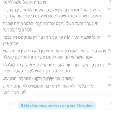
11
וַיְדַבֵּ֥ר יְהוָ֖ה אֶל־מֹשֶׁ֥ה לֵּאמֹֽר׃
12
שָׁמַ֗עְתִּי אֶת־תְּלוּנֹּת֮ בְּנֵ֣י יִשְׂרָאֵל֒ דַּבֵּ֨ר אֲלֵהֶ֜ם לֵאמֹ֗ר בֵּ֤ין הָֽעַרְבַּ֙יִם֙
תֹּאכְל֣וּ בָשָׂ֔ר וּבַבֹּ֖קֶר תִּשְׂבְּעוּ־לָ֑חֶם וִֽידַעְתֶּ֕ם כִּ֛י אֲנִ֥י יְהוָ֖ה אֱלֹהֵיכֶֽם׃
13
וַיְהִ֣י בָעֶ֔רֶב וַתַּ֣עַל הַשְּׂלָ֔ו וַתְּכַ֖ס אֶת־הַֽמַּחֲנֶ֑ה וּבַבֹּ֗קֶר הָֽיְתָה֙ שִׁכְבַ֣ת
הַטַּ֔ל סָבִ֖יב לַֽמַּחֲנֶֽה׃
14
וַתַּ֖עַל שִׁכְבַ֣ת הַטָּ֑ל וְהִנֵּ֞ה עַל־פְּנֵ֤י הַמִּדְבָּר֙ דַּ֣ק מְחֻסְפָּ֔ס דַּ֥ק כַּכְּפֹ֖ר
עַל־הָאָֽרֶץ׃
15
וַיִּרְא֣וּ בְנֵֽי־יִשְׂרָאֵ֗ל וַיֹּ֨אמְר֜וּ אִ֤ישׁ אֶל־אָחִיו֙ מָ֣ן ה֔וּא כִּ֛י לֹ֥א יָדְע֖וּ מַה־ה֑וּא
וַיֹּ֤אמֶר מֹשֶׁה֙ אֲלֵהֶ֔ם ה֣וּא הַלֶּ֔חֶם אֲשֶׁ֨ר נָתַ֧ן יְהוָ֛ה לָכֶ֖ם לְאָכְלָֽה׃
16
זֶ֤ה הַדָּבָר֙ אֲשֶׁ֣ר צִוָּ֣ה יְהוָ֔ה לִקְט֣וּ מִמֶּ֔נּוּ אִ֖ישׁ לְפִ֣י אָכְל֑וֹ עֹ֣מֶר לַגֻּלְגֹּ֗לֶת
מִסְפַּר֙ נַפְשֹׁ֣תֵיכֶ֔ם אִ֛ישׁ לַאֲשֶׁ֥ר בְּאָהֳל֖וֹ תִּקָּֽחוּ׃
17
וַיַּעֲשׂוּ־כֵ֖ן בְּנֵ֣י יִשְׂרָאֵ֑ל וַֽיִּלְקְט֔וּ הַמַּרְבֶּ֖ה וְהַמַּמְעִֽיט׃
18
וַיָּמֹ֣דּוּ בָעֹ֔מֶר וְלֹ֤א הֶעְדִּיף֙ הַמַּרְבֶּ֔ה וְהַמַּמְעִ֖יט לֹ֣א הֶחְסִ֑יר אִ֥ישׁ
לְפִֽי־אָכְל֖וֹ לָקָֽטוּ׃
Règles diverses concernant la manne
Contenus
Versions
Commentaires
Strong
Dictionnaire
19
וַיֹּ֥אמֶר מֹשֶׁ֖ה אֲלֵהֶ֑ם אִ֕ישׁ אַל־יוֹתֵ֥ר מִמֶּ֖נּוּ עַד־בֹּֽקֶר׃