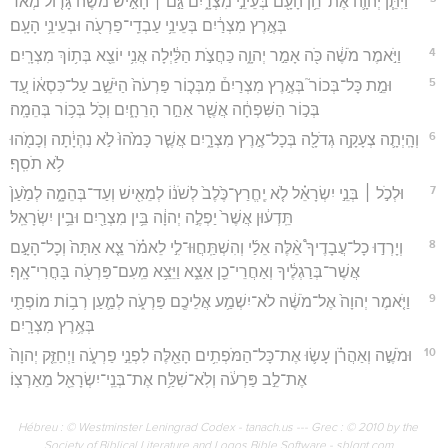
וַיִּתֵּ֧ן יְהוָ֛ה אֶת־חֵ֥ן הָעָ֖ם בְּעֵינֵ֣י מִצְרָ֑יִם גַּ֣ם ׀ הָאִ֣ישׁ מֹשֶׁ֗ה גָּד֤וֹל מְאֹד֙
בְּאֶ֣רֶץ מִצְרַ֔יִם בְּעֵינֵ֥י עַבְדֵֽי־פַרְעֹ֖ה וּבְעֵינֵ֥י הָעָֽם׃
4
וַיֹּ֣אמֶר מֹשֶׁ֔ה כֹּ֖ה אָמַ֣ר יְהוָ֑ה כַּחֲצֹ֣ת הַלַּ֔יְלָה אֲנִ֥י יוֹצֵ֖א בְּת֥וֹךְ מִצְרָֽיִם׃
5
וּמֵ֣ת כָּל־בְּכוֹר֮ בְּאֶ֣רֶץ מִצְרַיִם֒ מִבְּכ֤וֹר פַּרְעֹה֙ הַיֹּשֵׁ֣ב עַל־כִּסְא֔וֹ עַ֚ד
בְּכ֣וֹר הַשִּׁפְחָ֔ה אֲשֶׁ֖ר אַחַ֣ר הָרֵחָ֑יִם וְכֹ֖ל בְּכ֥וֹר בְּהֵמָֽה׃
6
וְהָֽיְתָ֛ה צְעָקָ֥ה גְדֹלָ֖ה בְּכָל־אֶ֣רֶץ מִצְרָ֑יִם אֲשֶׁ֤ר כָּמֹ֙הוּ֙ לֹ֣א נִהְיָ֔תָה וְכָמֹ֖הוּ
לֹ֥א תֹסִֽף׃
7
וּלְכֹ֣ל ׀ בְּנֵ֣י יִשְׂרָאֵ֗ל לֹ֤א יֶֽחֱרַץ־כֶּ֙לֶב֙ לְשֹׁנ֔וֹ לְמֵאִ֖ישׁ וְעַד־בְּהֵמָ֑ה לְמַ֙עַן֙
תֵּֽדְע֔וּן אֲשֶׁר֙ יַפְלֶ֣ה יְהוָ֔ה בֵּ֥ין מִצְרַ֖יִם וּבֵ֥ין יִשְׂרָאֵֽל׃
8
וְיָרְד֣וּ כָל־עֲבָדֶיךָ֩ אֵ֨לֶּה אֵלַ֜י וְהִשְׁתַּֽחֲוּוּ־לִ֣י לֵאמֹ֗ר צֵ֤א אַתָּה֙ וְכָל־הָעָ֣ם
אֲשֶׁר־בְּרַגְלֶ֔יךָ וְאַחֲרֵי־כֵ֖ן אֵצֵ֑א וַיֵּצֵ֥א מֵֽעִם־פַּרְעֹ֖ה בָּחֳרִי־אָֽף׃
9
וַיֹּ֤אמֶר יְהוָה֙ אֶל־מֹשֶׁ֔ה לֹא־יִשְׁמַ֥ע אֲלֵיכֶ֖ם פַּרְעֹ֑ה לְמַ֛עַן רְב֥וֹת מוֹפְתַ֖י
בְּאֶ֥רֶץ מִצְרָֽיִם׃
10
וּמֹשֶׁ֣ה וְאַהֲרֹ֗ן עָשׂ֛וּ אֶת־כָּל־הַמֹּפְתִ֥ים הָאֵ֖לֶּה לִפְנֵ֣י פַרְעֹ֑ה וַיְחַזֵּ֤ק יְהוָה֙
אֶת־לֵ֣ב פַּרְעֹ֔ה וְלֹֽא־שִׁלַּ֥ח אֶת־בְּנֵֽי־יִשְׂרָאֵ֖ל מֵאַרְצֽוֹ׃
Hébreu : © Westminster Leningrad Codex - tanach.us --- Grec : © 2010 by the
Society of Biblical Literature and Logos Bible Software - sblgnt.com