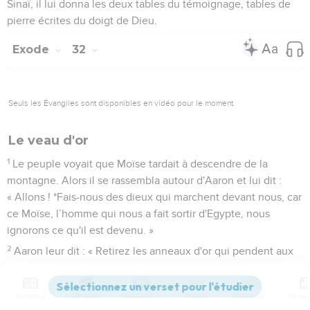
Sinaï, il lui donna les deux tables du témoignage, tables de
pierre écrites du doigt de Dieu.
Exode
32
Seuls les Évangiles sont disponibles en vidéo pour le moment.
Le veau d'or
1
Le peuple voyait que Moïse tardait à descendre de la
montagne. Alors il se rassembla autour d'Aaron et lui dit :
« Allons ! *Fais-nous des dieux qui marchent devant nous, car
ce Moïse, l’homme qui nous a fait sortir d'Egypte, nous
ignorons ce qu'il est devenu. »
2
Aaron leur dit : « Retirez les anneaux d'or qui pendent aux
oreilles de vos femmes, de vos fils et de vos filles et
apportez-les-moi. »
Contenus
Versions
Commentaires
Strong
Dictionnaire
3
Chacun retira les anneaux d'or qui pendaient à ses oreilles