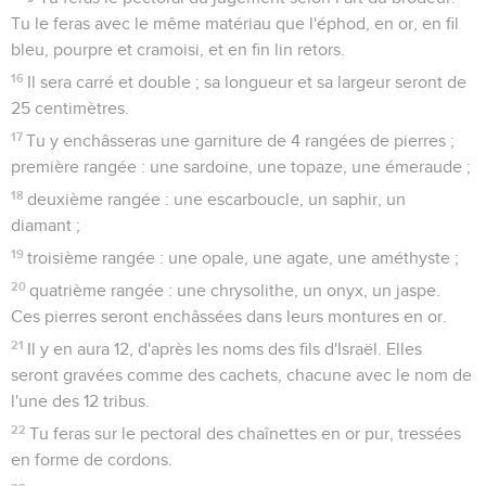
Tu le feras avec le même matériau que l'éphod, en or, en fil
bleu, pourpre et cramoisi, et en fin lin retors.
16
Il sera carré et double ; sa longueur et sa largeur seront de
25 centimètres.
17
Tu y enchâsseras une garniture de 4 rangées de pierres ;
première rangée : une sardoine, une topaze, une émeraude ;
18
deuxième rangée : une escarboucle, un saphir, un
diamant ;
19
troisième rangée : une opale, une agate, une améthyste ;
20
quatrième rangée : une chrysolithe, un onyx, un jaspe.
Ces pierres seront enchâssées dans leurs montures en or.
21
Il y en aura 12, d'après les noms des fils d'Israël. Elles
seront gravées comme des cachets, chacune avec le nom de
l'une des 12 tribus.
22
Tu feras sur le pectoral des chaînettes en or pur, tressées
en forme de cordons.