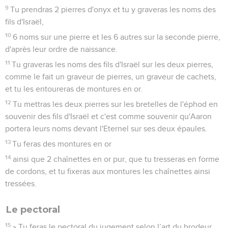
9
Tu prendras 2 pierres d'onyx et tu y graveras les noms des
fils d'Israël,
10
6 noms sur une pierre et les 6 autres sur la seconde pierre,
d'après leur ordre de naissance.
11
Tu graveras les noms des fils d'Israël sur les deux pierres,
comme le fait un graveur de pierres, un graveur de cachets,
et tu les entoureras de montures en or.
12
Tu mettras les deux pierres sur les bretelles de l'éphod en
souvenir des fils d'Israël et c'est comme souvenir qu'Aaron
portera leurs noms devant l'Eternel sur ses deux épaules.
13
Tu feras des montures en or
14
ainsi que 2 chaînettes en or pur, que tu tresseras en forme
de cordons, et tu fixeras aux montures les chaînettes ainsi
tressées.
Le pectoral
15
» Tu feras le pectoral du jugement selon l’art du brodeur.