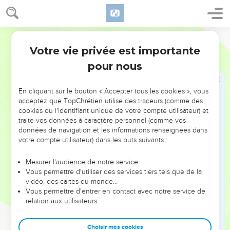
30
Tu dresseras le tabernacle d'après le modèle qui t'est
montré sur la montagne.
31
Segond 21
» Tu feras un voile bleu, pourpre et cramoisi, et en fin lin
retors. Il sera fait selon l’art du brodeur et l'on y représentera
Votre vie privée est importante
Exode
26
des chérubins.
pour nous
32
Tu le fixeras à 4 colonnes d'acacia couvertes d'or. Ces
colonnes auront des crochets en or et reposeront sur 4 bases
En cliquant sur le bouton « Accepter tous les cookies », vous
en argent.
acceptez que TopChrétien utilise des traceurs (comme des
cookies ou l'identifiant unique de votre compte utilisateur) et
33
Tu mettras le voile sous les agrafes et c'est là, derrière le
traite vos données à caractère personnel (comme vos
voile, que tu feras pénétrer l'arche du témoignage. Le voile
données de navigation et les informations renseignées dans
vous servira de séparation entre le lieu saint et le lieu très
votre compte utilisateur) dans les buts suivants :
saint.
Mesurer l'audience de notre service
34
Tu mettras le propitiatoire sur l'arche du témoignage dans
Vous permettre d'utiliser des services tiers tels que de la
le lieu très saint.
vidéo, des cartes du monde…
Vous permettre d'entrer en contact avec notre service de
35
Tu placeras la table devant le voile et le chandelier en
relation aux utilisateurs.
face d’elle, du côté sud du tabernacle ; tu mettras la table du
côté nord.
Choisir mes cookies