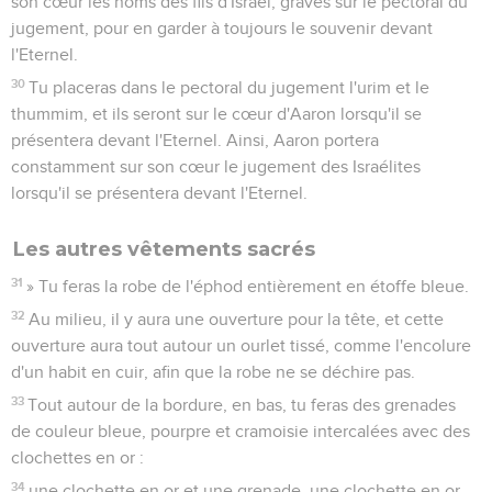
son cœur les noms des fils d'Israël, gravés sur le pectoral du
jugement, pour en garder à toujours le souvenir devant
l'Eternel.
30
Tu placeras dans le pectoral du jugement l'urim et le
thummim, et ils seront sur le cœur d'Aaron lorsqu'il se
présentera devant l'Eternel. Ainsi, Aaron portera
constamment sur son cœur le jugement des Israélites
lorsqu'il se présentera devant l'Eternel.
Les autres vêtements sacrés
31
» Tu feras la robe de l'éphod entièrement en étoffe bleue.
32
Au milieu, il y aura une ouverture pour la tête, et cette
ouverture aura tout autour un ourlet tissé, comme l'encolure
d'un habit en cuir, afin que la robe ne se déchire pas.
33
Tout autour de la bordure, en bas, tu feras des grenades
de couleur bleue, pourpre et cramoisie intercalées avec des
clochettes en or :
34
une clochette en or et une grenade, une clochette en or