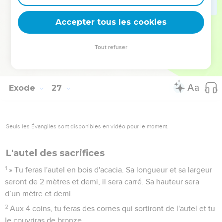
36
» Pour l’entrée de la tente, tu feras un rideau bleu, pourpre
et cramoisi, avec du fin lin retors. Ce sera un ouvrage de
Accepter tous les cookies
broderie.
37
Tu feras pour ce rideau 5 colonnes en acacia et tu les
Tout refuser
couvriras d'or. Elles auront des crochets en or et tu fondras
pour elles 5 bases en bronze.
Exode
27
Seuls les Évangiles sont disponibles en vidéo pour le moment.
L'autel des sacrifices
1
» Tu feras l'autel en bois d'acacia. Sa longueur et sa largeur
seront de 2 mètres et demi, il sera carré. Sa hauteur sera
d’un mètre et demi.
2
Aux 4 coins, tu feras des cornes qui sortiront de l'autel et tu
le couvriras de bronze.