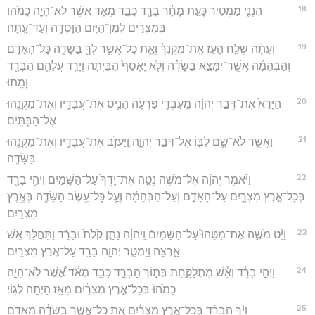
18
הִנְנִ֤י מַמְטִיר֙ כָּעֵ֣ת מָחָ֔ר בָּרָ֖ד כָּבֵ֣ד מְאֹ֑ד אֲשֶׁ֨ר לֹא־הָיָ֤ה כָמֹ֙הוּ֙
בְּמִצְרַ֔יִם לְמִן־הַיּ֥וֹם הִוָּסְדָ֖ה וְעַד־עָֽתָּה׃
19
וְעַתָּ֗ה שְׁלַ֤ח הָעֵז֙ אֶֽת־מִקְנְךָ֔ וְאֵ֛ת כָּל־אֲשֶׁ֥ר לְךָ֖ בַּשָּׂדֶ֑ה כָּל־הָאָדָ֨ם
וְהַבְּהֵמָ֜ה אֲשֶֽׁר־יִמָּצֵ֣א בַשָּׂדֶ֗ה וְלֹ֤א יֵֽאָסֵף֙ הַבַּ֔יְתָה וְיָרַ֧ד עֲלֵהֶ֛ם הַבָּרָ֖ד
וָמֵֽתוּ׃
20
הַיָּרֵא֙ אֶת־דְּבַ֣ר יְהוָ֔ה מֵֽעַבְדֵ֖י פַּרְעֹ֑ה הֵנִ֛יס אֶת־עֲבָדָ֥יו וְאֶת־מִקְנֵ֖הוּ
אֶל־הַבָּתִּֽים׃
21
וַאֲשֶׁ֥ר לֹא־שָׂ֛ם לִבּ֖וֹ אֶל־דְּבַ֣ר יְהוָ֑ה וַֽיַּעֲזֹ֛ב אֶת־עֲבָדָ֥יו וְאֶת־מִקְנֵ֖הוּ
בַּשָּׂדֶֽה׃
22
וַיֹּ֨אמֶר יְהוָ֜ה אֶל־מֹשֶׁה נְטֵ֤ה אֶת־יָֽדְךָ֙ עַל־הַשָּׁמַ֔יִם וִיהִ֥י בָרָ֖ד
בְּכָל־אֶ֣רֶץ מִצְרָ֑יִם עַל־הָאָדָ֣ם וְעַל־הַבְּהֵמָ֗ה וְעַ֛ל כָּל־עֵ֥שֶׂב הַשָּׂדֶ֖ה בְּאֶ֥רֶץ
מִצְרָֽיִם׃
23
וַיֵּ֨ט מֹשֶׁ֣ה אֶת־מַטֵּהוּ֮ עַל־הַשָּׁמַיִם֒ וַֽיהוָ֗ה נָתַ֤ן קֹלֹת֙ וּבָרָ֔ד וַתִּ֥הֲלַךְ אֵ֖שׁ
אָ֑רְצָה וַיַּמְטֵ֧ר יְהוָ֛ה בָּרָ֖ד עַל־אֶ֥רֶץ מִצְרָֽיִם׃
24
וַיְהִ֣י בָרָ֔ד וְאֵ֕שׁ מִתְלַקַּ֖חַת בְּת֣וֹךְ הַבָּרָ֑ד כָּבֵ֣ד מְאֹ֔ד אֲ֠שֶׁר לֹֽא־הָיָ֤ה
כָמֹ֙הוּ֙ בְּכָל־אֶ֣רֶץ מִצְרַ֔יִם מֵאָ֖ז הָיְתָ֥ה לְגֽוֹי׃
25
וַיַּ֨ךְ הַבָּרָ֜ד בְּכָל־אֶ֣רֶץ מִצְרַ֗יִם אֵ֚ת כָּל־אֲשֶׁ֣ר בַּשָּׂדֶ֔ה מֵאָדָ֖ם