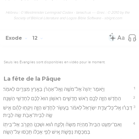
Hébreu : © Westminster Leningrad Codex - tanach.us --- Grec : © 2010 by the
Society of Biblical Literature and Logos Bible Software - sblgnt.com
Exode
12
Seuls les Évangiles sont disponibles en vidéo pour le moment.
La fête de la Pâque
1
וַיֹּ֤אמֶר יְהוָה֙ אֶל־מֹשֶׁ֣ה וְאֶֽל־אַהֲרֹ֔ן בְּאֶ֥רֶץ מִצְרַ֖יִם לֵאמֹֽר׃
2
הַחֹ֧דֶשׁ הַזֶּ֛ה לָכֶ֖ם רֹ֣אשׁ חֳדָשִׁ֑ים רִאשׁ֥וֹן הוּא֙ לָכֶ֔ם לְחָדְשֵׁ֖י הַשָּׁנָֽה׃
3
דַּבְּר֗וּ אֶֽל־כָּל־עֲדַ֤ת יִשְׂרָאֵל֙ לֵאמֹ֔ר בֶּעָשֹׂ֖ר לַחֹ֣דֶשׁ הַזֶּ֑ה וְיִקְח֣וּ לָהֶ֗ם אִ֛ישׁ
שֶׂ֥ה לְבֵית־אָבֹ֖ת שֶׂ֥ה לַבָּֽיִת׃
4
וְאִם־יִמְעַ֣ט הַבַּיִת֮ מִהְיֹ֣ת מִשֶּׂה֒ וְלָקַ֣ח ה֗וּא וּשְׁכֵנ֛וֹ הַקָּרֹ֥ב אֶל־בֵּית֖וֹ
בְּמִכְסַ֣ת נְפָשֹׁ֑ת אִ֚ישׁ לְפִ֣י אָכְל֔וֹ תָּכֹ֖סּוּ עַל־הַשֶּֽׂה׃