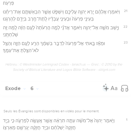
פַּרְעֹֽה׃
21
וַיֹּאמְר֣וּ אֲלֵהֶ֔ם יֵ֧רֶא יְהוָ֛ה עֲלֵיכֶ֖ם וְיִשְׁפֹּ֑ט אֲשֶׁ֧ר הִבְאַשְׁתֶּ֣ם אֶת־רֵיחֵ֗נוּ
בְּעֵינֵ֤י פַרְעֹה֙ וּבְעֵינֵ֣י עֲבָדָ֔יו לָֽתֶת־חֶ֥רֶב בְּיָדָ֖ם לְהָרְגֵֽנוּ׃
22
וַיָּ֧שָׁב מֹשֶׁ֛ה אֶל־יְהוָ֖ה וַיֹּאמַ֑ר אֲדֹנָ֗י לָמָ֤ה הֲרֵעֹ֙תָה֙ לָעָ֣ם הַזֶּ֔ה לָ֥מָּה זֶּ֖ה
שְׁלַחְתָּֽנִי׃
23
וּמֵאָ֞ז בָּ֤אתִי אֶל־פַּרְעֹה֙ לְדַבֵּ֣ר בִּשְׁמֶ֔ךָ הֵרַ֖ע לָעָ֣ם הַזֶּ֑ה וְהַצֵּ֥ל
לֹא־הִצַּ֖לְתָּ אֶת־עַמֶּֽךָ׃
Hébreu : © Westminster Leningrad Codex - tanach.us --- Grec : © 2010 by the
Society of Biblical Literature and Logos Bible Software - sblgnt.com
Exode
6
Seuls les Évangiles sont disponibles en vidéo pour le moment.
1
וַיֹּ֤אמֶר יְהוָה֙ אֶל־מֹשֶׁ֔ה עַתָּ֣ה תִרְאֶ֔ה אֲשֶׁ֥ר אֶֽעֱשֶׂ֖ה לְפַרְעֹ֑ה כִּ֣י בְיָ֤ד
חֲזָקָה֙ יְשַׁלְּחֵ֔ם וּבְיָ֣ד חֲזָקָ֔ה יְגָרְשֵׁ֖ם מֵאַרְצֽוֹ׃