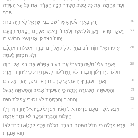
וְעַד־בְּהֵמָ֑ה וְאֵ֨ת כָּל־עֵ֤שֶׂב הַשָּׂדֶה֙ הִכָּ֣ה הַבָּרָ֔ד וְאֶת־כָּל־עֵ֥ץ הַשָּׂדֶ֖ה
שִׁבֵּֽר׃
26
רַ֚ק בְּאֶ֣רֶץ גֹּ֔שֶׁן אֲשֶׁר־שָׁ֖ם בְּנֵ֣י יִשְׂרָאֵ֑ל לֹ֥א הָיָ֖ה בָּרָֽד׃
27
וַיִּשְׁלַ֣ח פַּרְעֹ֗ה וַיִּקְרָא֙ לְמֹשֶׁ֣ה וּֽלְאַהֲרֹ֔ן וַיֹּ֥אמֶר אֲלֵהֶ֖ם חָטָ֣אתִי הַפָּ֑עַם
יְהוָה֙ הַצַּדִּ֔יק וַאֲנִ֥י וְעַמִּ֖י הָרְשָׁעִֽים׃
28
הַעְתִּ֙ירוּ֙ אֶל־יְהוָ֔ה וְרַ֕ב מִֽהְיֹ֛ת קֹלֹ֥ת אֱלֹהִ֖ים וּבָרָ֑ד וַאֲשַׁלְּחָ֣ה אֶתְכֶ֔ם
וְלֹ֥א תֹסִפ֖וּן לַעֲמֹֽד׃
29
וַיֹּ֤אמֶר אֵלָיו֙ מֹשֶׁ֔ה כְּצֵאתִי֙ אֶת־הָעִ֔יר אֶפְרֹ֥שׂ אֶת־כַּפַּ֖י אֶל־יְהוָ֑ה
הַקֹּל֣וֹת יֶחְדָּל֗וּן וְהַבָּרָד֙ לֹ֣א יִֽהְיֶה־ע֔וֹד לְמַ֣עַן תֵּדַ֔ע כִּ֥י לַיהוָ֖ה הָאָֽרֶץ׃
30
וְאַתָּ֖ה וַעֲבָדֶ֑יךָ יָדַ֕עְתִּי כִּ֚י טֶ֣רֶם תִּֽירְא֔וּן מִפְּנֵ֖י יְהוָ֥ה אֱלֹהִֽים׃
31
וְהַפִּשְׁתָּ֥ה וְהַשְּׂעֹרָ֖ה נֻכָּ֑תָה כִּ֤י הַשְּׂעֹרָה֙ אָבִ֔יב וְהַפִּשְׁתָּ֖ה גִּבְעֹֽל׃
32
וְהַחִטָּ֥ה וְהַכֻּסֶּ֖מֶת לֹ֣א נֻכּ֑וּ כִּ֥י אֲפִילֹ֖ת הֵֽנָּה׃
33
וַיֵּצֵ֨א מֹשֶׁ֜ה מֵעִ֤ם פַּרְעֹה֙ אֶת־הָעִ֔יר וַיִּפְרֹ֥שׂ כַּפָּ֖יו אֶל־יְהוָ֑ה וַֽיַּחְדְּל֤וּ
הַקֹּלוֹת֙ וְהַבָּרָ֔ד וּמָטָ֖ר לֹא־נִתַּ֥ךְ אָֽרְצָה׃
34
וַיַּ֣רְא פַּרְעֹ֗ה כִּֽי־חָדַ֨ל הַמָּטָ֧ר וְהַבָּרָ֛ד וְהַקֹּלֹ֖ת וַיֹּ֣סֶף לַחֲטֹ֑א וַיַּכְבֵּ֥ד לִבּ֖וֹ
ה֥וּא וַעֲבָדָֽיו׃