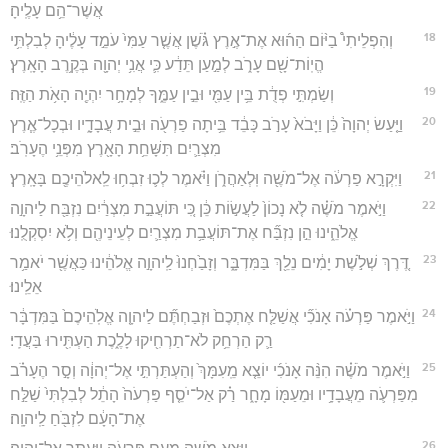
אֲשֶׁר־הֵ֥ם עָלֶֽיהָ׃
18
וְהִפְלֵיתִי֩ בַיּ֨וֹם הַה֜וּא אֶת־אֶ֣רֶץ גֹּ֗שֶׁן אֲשֶׁ֤ר עַמִּי֙ עֹמֵ֣ד עָלֶ֔יהָ לְבִלְתִּ֥י
הֱיֽוֹת־שָׁ֖ם עָרֹ֑ב לְמַ֣עַן תֵּדַ֔ע כִּ֛י אֲנִ֥י יְהוָ֖ה בְּקֶ֥רֶב הָאָֽרֶץ׃
19
וְשַׂמְתִּ֣י פְדֻ֔ת בֵּ֥ין עַמִּ֖י וּבֵ֣ין עַמֶּ֑ךָ לְמָחָ֥ר יִהְיֶ֖ה הָאֹ֥ת הַזֶּֽה׃
20
וַיַּ֤עַשׂ יְהוָה֙ כֵּ֔ן וַיָּבֹא֙ עָרֹ֣ב כָּבֵ֔ד בֵּ֥יתָה פַרְעֹ֖ה וּבֵ֣ית עֲבָדָ֑יו וּבְכָל־אֶ֧רֶץ
מִצְרַ֛יִם תִּשָּׁחֵ֥ת הָאָ֖רֶץ מִפְּנֵ֥י הֶעָרֹֽב׃
21
וַיִּקְרָ֣א פַרְעֹ֔ה אֶל־מֹשֶׁ֖ה וּֽלְאַהֲרֹ֑ן וַיֹּ֗אמֶר לְכ֛וּ זִבְח֥וּ לֵֽאלֹהֵיכֶ֖ם בָּאָֽרֶץ׃
22
וַיֹּ֣אמֶר מֹשֶׁ֗ה לֹ֤א נָכוֹן֙ לַעֲשׂ֣וֹת כֵּ֔ן כִּ֚י תּוֹעֲבַ֣ת מִצְרַ֔יִם נִזְבַּ֖ח לַיהוָ֣ה
אֱלֹהֵ֑ינוּ הֵ֣ן נִזְבַּ֞ח אֶת־תּוֹעֲבַ֥ת מִצְרַ֛יִם לְעֵינֵיהֶ֖ם וְלֹ֥א יִסְקְלֻֽנוּ׃
23
דֶּ֚רֶךְ שְׁלֹ֣שֶׁת יָמִ֔ים נֵלֵ֖ךְ בַּמִּדְבָּ֑ר וְזָבַ֙חְנוּ֙ לַֽיהוָ֣ה אֱלֹהֵ֔ינוּ כַּאֲשֶׁ֖ר יֹאמַ֥ר
אֵלֵֽינוּ׃
24
וַיֹּ֣אמֶר פַּרְעֹ֗ה אָנֹכִ֞י אֲשַׁלַּ֤ח אֶתְכֶם֙ וּזְבַחְתֶּ֞ם לַיהוָ֤ה אֱלֹֽהֵיכֶם֙ בַּמִּדְבָּ֔ר
רַ֛ק הַרְחֵ֥ק לֹא־תַרְחִ֖יקוּ לָלֶ֑כֶת הַעְתִּ֖ירוּ בַּעֲדִֽי׃
25
וַיֹּ֣אמֶר מֹשֶׁ֗ה הִנֵּ֨ה אָנֹכִ֜י יוֹצֵ֤א מֵֽעִמָּךְ֙ וְהַעְתַּרְתִּ֣י אֶל־יְהוָ֔ה וְסָ֣ר הֶעָרֹ֗ב
מִפַּרְעֹ֛ה מֵעֲבָדָ֥יו וּמֵעַמּ֖וֹ מָחָ֑ר רַ֗ק אַל־יֹסֵ֤ף פַּרְעֹה֙ הָתֵ֔ל לְבִלְתִּי֙ שַׁלַּ֣ח
אֶת־הָעָ֔ם לִזְבֹּ֖חַ לַֽיהוָֽה׃
26