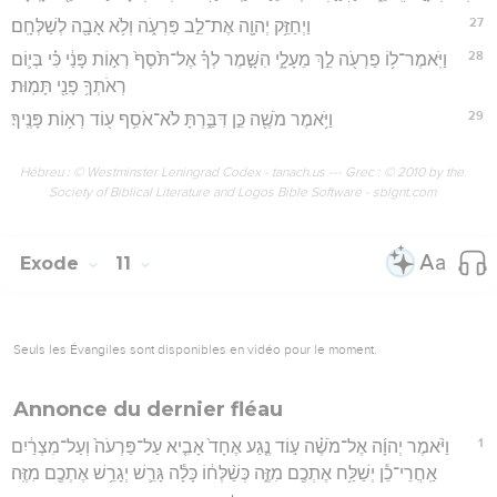
27
וַיְחַזֵּ֥ק יְהוָ֖ה אֶת־לֵ֣ב פַּרְעֹ֑ה וְלֹ֥א אָבָ֖ה לְשַׁלְּחָֽם׃
28
וַיֹּֽאמֶר־ל֥וֹ פַרְעֹ֖ה לֵ֣ךְ מֵעָלָ֑י הִשָּׁ֣מֶר לְךָ֗ אֶל־תֹּ֙סֶף֙ רְא֣וֹת פָּנַ֔י כִּ֗י בְּי֛וֹם
רְאֹתְךָ֥ פָנַ֖י תָּמֽוּת׃
29
וַיֹּ֥אמֶר מֹשֶׁ֖ה כֵּ֣ן דִּבַּ֑רְתָּ לֹא־אֹסִ֥ף ע֖וֹד רְא֥וֹת פָּנֶֽיךָ׃
Hébreu : © Westminster Leningrad Codex - tanach.us --- Grec : © 2010 by the
Society of Biblical Literature and Logos Bible Software - sblgnt.com
Exode
11
Seuls les Évangiles sont disponibles en vidéo pour le moment.
Annonce du dernier fléau
1
וַיֹּ֨אמֶר יְהוָ֜ה אֶל־מֹשֶׁ֗ה ע֣וֹד נֶ֤גַע אֶחָד֙ אָבִ֤יא עַל־פַּרְעֹה֙ וְעַל־מִצְרַ֔יִם
אַֽחֲרֵי־כֵ֕ן יְשַׁלַּ֥ח אֶתְכֶ֖ם מִזֶּ֑ה כְּשַׁ֨לְּח֔וֹ כָּלָ֕ה גָּרֵ֛שׁ יְגָרֵ֥שׁ אֶתְכֶ֖ם מִזֶּֽה׃