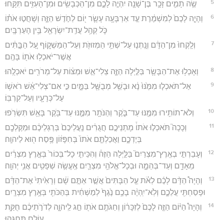
5
שֶׂ֥ה תָמִ֛ים זָכָ֥ר בֶּן־שָׁנָ֖ה יִהְיֶ֣ה לָכֶ֑ם מִן־הַכְּבָשִׂ֥ים וּמִן־הָעִזִּ֖ים תִּקָּֽחוּ׃
6
וְהָיָ֤ה לָכֶם֙ לְמִשְׁמֶ֔רֶת עַ֣ד אַרְבָּעָ֥ה עָשָׂ֛ר י֖וֹם לַחֹ֣דֶשׁ הַזֶּ֑ה וְשָׁחֲט֣וּ אֹת֗וֹ
כֹּ֛ל קְהַ֥ל עֲדַֽת־יִשְׂרָאֵ֖ל בֵּ֥ין הָעַרְבָּֽיִם׃
7
וְלָֽקְחוּ֙ מִן־הַדָּ֔ם וְנָֽתְנ֛וּ עַל־שְׁתֵּ֥י הַמְּזוּזֹ֖ת וְעַל־הַמַּשְׁק֑וֹף עַ֚ל הַבָּ֣תִּ֔ים
אֲשֶׁר־יֹאכְל֥וּ אֹת֖וֹ בָּהֶֽם׃
8
וְאָכְל֥וּ אֶת־הַבָּשָׂ֖ר בַּלַּ֣יְלָה הַזֶּ֑ה צְלִי־אֵ֣שׁ וּמַצּ֔וֹת עַל־מְרֹרִ֖ים יֹאכְלֻֽהוּ׃
9
אַל־תֹּאכְל֤וּ מִמֶּ֙נּוּ֙ נָ֔א וּבָשֵׁ֥ל מְבֻשָּׁ֖ל בַּמָּ֑יִם כִּ֣י אִם־צְלִי־אֵ֔שׁ רֹאשׁ֥וֹ
עַל־כְּרָעָ֖יו וְעַל־קִרְבּֽוֹ׃
10
וְלֹא־תוֹתִ֥ירוּ מִמֶּ֖נּוּ עַד־בֹּ֑קֶר וְהַנֹּתָ֥ר מִמֶּ֛נּוּ עַד־בֹּ֖קֶר בָּאֵ֥שׁ תִּשְׂרֹֽפוּ׃
11
וְכָכָה֮ תֹּאכְל֣וּ אֹתוֹ֒ מָתְנֵיכֶ֣ם חֲגֻרִ֔ים נַֽעֲלֵיכֶם֙ בְּרַגְלֵיכֶ֔ם וּמַקֶּלְכֶ֖ם
בְּיֶדְכֶ֑ם וַאֲכַלְתֶּ֤ם אֹתוֹ֙ בְּחִפָּז֔וֹן פֶּ֥סַח ה֖וּא לַיהוָֽה׃
12
וְעָבַרְתִּ֣י בְאֶֽרֶץ־מִצְרַיִם֮ בַּלַּ֣יְלָה הַזֶּה֒ וְהִכֵּיתִ֤י כָל־בְּכוֹר֙ בְּאֶ֣רֶץ מִצְרַ֔יִם
מֵאָדָ֖ם וְעַד־בְּהֵמָ֑ה וּבְכָל־אֱלֹהֵ֥י מִצְרַ֛יִם אֶֽעֱשֶׂ֥ה שְׁפָטִ֖ים אֲנִ֥י יְהוָֽה׃
13
וְהָיָה֩ הַדָּ֨ם לָכֶ֜ם לְאֹ֗ת עַ֤ל הַבָּתִּים֙ אֲשֶׁ֣ר אַתֶּ֣ם שָׁ֔ם וְרָאִ֙יתִי֙ אֶת־הַדָּ֔ם
וּפָסַחְתִּ֖י עֲלֵכֶ֑ם וְלֹֽא־יִֽהְיֶ֨ה בָכֶ֥ם נֶ֙גֶף֙ לְמַשְׁחִ֔ית בְּהַכֹּתִ֖י בְּאֶ֥רֶץ מִצְרָֽיִם׃
14
וְהָיָה֩ הַיּ֨וֹם הַזֶּ֤ה לָכֶם֙ לְזִכָּר֔וֹן וְחַגֹּתֶ֥ם אֹת֖וֹ חַ֣ג לַֽיהוָ֑ה לְדֹרֹ֣תֵיכֶ֔ם חֻקַּ֥ת
עוֹלָ֖ם תְּחָגֻּֽהוּ׃