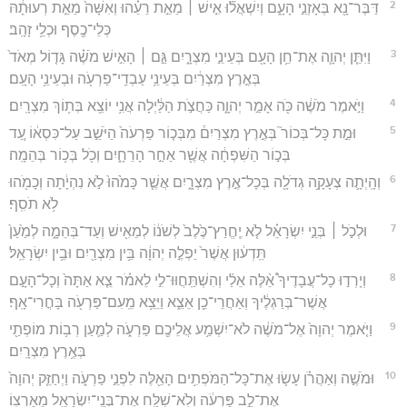
2
דַּבֶּר־נָ֖א בְּאָזְנֵ֣י הָעָ֑ם וְיִשְׁאֲל֞וּ אִ֣ישׁ ׀ מֵאֵ֣ת רֵעֵ֗הוּ וְאִשָּׁה֙ מֵאֵ֣ת רְעוּתָ֔הּ
כְּלֵי־כֶ֖סֶף וּכְלֵ֥י זָהָֽב׃
3
וַיִּתֵּ֧ן יְהוָ֛ה אֶת־חֵ֥ן הָעָ֖ם בְּעֵינֵ֣י מִצְרָ֑יִם גַּ֣ם ׀ הָאִ֣ישׁ מֹשֶׁ֗ה גָּד֤וֹל מְאֹד֙
בְּאֶ֣רֶץ מִצְרַ֔יִם בְּעֵינֵ֥י עַבְדֵֽי־פַרְעֹ֖ה וּבְעֵינֵ֥י הָעָֽם׃
4
וַיֹּ֣אמֶר מֹשֶׁ֔ה כֹּ֖ה אָמַ֣ר יְהוָ֑ה כַּחֲצֹ֣ת הַלַּ֔יְלָה אֲנִ֥י יוֹצֵ֖א בְּת֥וֹךְ מִצְרָֽיִם׃
5
וּמֵ֣ת כָּל־בְּכוֹר֮ בְּאֶ֣רֶץ מִצְרַיִם֒ מִבְּכ֤וֹר פַּרְעֹה֙ הַיֹּשֵׁ֣ב עַל־כִּסְא֔וֹ עַ֚ד
בְּכ֣וֹר הַשִּׁפְחָ֔ה אֲשֶׁ֖ר אַחַ֣ר הָרֵחָ֑יִם וְכֹ֖ל בְּכ֥וֹר בְּהֵמָֽה׃
6
וְהָֽיְתָ֛ה צְעָקָ֥ה גְדֹלָ֖ה בְּכָל־אֶ֣רֶץ מִצְרָ֑יִם אֲשֶׁ֤ר כָּמֹ֙הוּ֙ לֹ֣א נִהְיָ֔תָה וְכָמֹ֖הוּ
לֹ֥א תֹסִֽף׃
7
וּלְכֹ֣ל ׀ בְּנֵ֣י יִשְׂרָאֵ֗ל לֹ֤א יֶֽחֱרַץ־כֶּ֙לֶב֙ לְשֹׁנ֔וֹ לְמֵאִ֖ישׁ וְעַד־בְּהֵמָ֑ה לְמַ֙עַן֙
תֵּֽדְע֔וּן אֲשֶׁר֙ יַפְלֶ֣ה יְהוָ֔ה בֵּ֥ין מִצְרַ֖יִם וּבֵ֥ין יִשְׂרָאֵֽל׃
8
וְיָרְד֣וּ כָל־עֲבָדֶיךָ֩ אֵ֨לֶּה אֵלַ֜י וְהִשְׁתַּֽחֲוּוּ־לִ֣י לֵאמֹ֗ר צֵ֤א אַתָּה֙ וְכָל־הָעָ֣ם
אֲשֶׁר־בְּרַגְלֶ֔יךָ וְאַחֲרֵי־כֵ֖ן אֵצֵ֑א וַיֵּצֵ֥א מֵֽעִם־פַּרְעֹ֖ה בָּחֳרִי־אָֽף׃
9
וַיֹּ֤אמֶר יְהוָה֙ אֶל־מֹשֶׁ֔ה לֹא־יִשְׁמַ֥ע אֲלֵיכֶ֖ם פַּרְעֹ֑ה לְמַ֛עַן רְב֥וֹת מוֹפְתַ֖י
בְּאֶ֥רֶץ מִצְרָֽיִם׃
10
וּמֹשֶׁ֣ה וְאַהֲרֹ֗ן עָשׂ֛וּ אֶת־כָּל־הַמֹּפְתִ֥ים הָאֵ֖לֶּה לִפְנֵ֣י פַרְעֹ֑ה וַיְחַזֵּ֤ק יְהוָה֙
אֶת־לֵ֣ב פַּרְעֹ֔ה וְלֹֽא־שִׁלַּ֥ח אֶת־בְּנֵֽי־יִשְׂרָאֵ֖ל מֵאַרְצֽוֹ׃