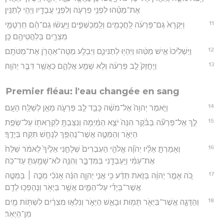
אֶת־מַטֵּ֗הוּ לִפְנֵ֥י פַרְעֹ֛ה וְלִפְנֵ֥י עֲבָדָ֖יו וַיְהִ֥י לְתַנִּֽין׃
11
וַיִּקְרָא֙ גַּם־פַּרְעֹ֔ה לַֽחֲכָמִ֖ים וְלַֽמְכַשְּׁפִ֑ים וַיַּֽעֲשׂ֨וּ גַם־הֵ֜ם חַרְטֻמֵּ֥י
מִצְרַ֛יִם בְּלַהֲטֵיהֶ֖ם כֵּֽן׃
12
וַיַּשְׁלִ֙יכוּ֙ אִ֣ישׁ מַטֵּ֔הוּ וַיִּהְי֖וּ לְתַנִּינִ֑ם וַיִּבְלַ֥ע מַטֵּֽה־אַהֲרֹ֖ן אֶת־מַטֹּתָֽם׃
13
וַיֶּחֱזַק֙ לֵ֣ב פַּרְעֹ֔ה וְלֹ֥א שָׁמַ֖ע אֲלֵהֶ֑ם כַּאֲשֶׁ֖ר דִּבֶּ֥ר יְהוָֽה׃
Premier fléau: l'eau changée en sang
14
וַיֹּ֤אמֶר יְהוָה֙ אֶל־מֹשֶׁ֔ה כָּבֵ֖ד לֵ֣ב פַּרְעֹ֑ה מֵאֵ֖ן לְשַׁלַּ֥ח הָעָֽם׃
15
לֵ֣ךְ אֶל־פַּרְעֹ֞ה בַּבֹּ֗קֶר הִנֵּה֙ יֹצֵ֣א הַמַּ֔יְמָה וְנִצַּבְתָּ֥ לִקְרָאת֖וֹ עַל־שְׂפַ֣ת
הַיְאֹ֑ר וְהַמַּטֶּ֛ה אֲשֶׁר־נֶהְפַּ֥ךְ לְנָחָ֖שׁ תִּקַּ֥ח בְּיָדֶֽךָ׃
16
וְאָמַרְתָּ֣ אֵלָ֗יו יְהוָ֞ה אֱלֹהֵ֤י הָעִבְרִים֙ שְׁלָחַ֤נִי אֵלֶ֙יךָ֙ לֵאמֹ֔ר שַׁלַּח֙
אֶת־עַמִּ֔י וְיַֽעַבְדֻ֖נִי בַּמִּדְבָּ֑ר וְהִנֵּ֥ה לֹא־שָׁמַ֖עְתָּ עַד־כֹּֽה׃
17
כֹּ֚ה אָמַ֣ר יְהוָ֔ה בְּזֹ֣את תֵּדַ֔ע כִּ֖י אֲנִ֣י יְהוָ֑ה הִנֵּ֨ה אָנֹכִ֜י מַכֶּ֣ה ׀ בַּמַּטֶּ֣ה
אֲשֶׁר־בְּיָדִ֗י עַל־הַמַּ֛יִם אֲשֶׁ֥ר בַּיְאֹ֖ר וְנֶהֶפְכ֥וּ לְדָֽם׃
18
וְהַדָּגָ֧ה אֲשֶׁר־בַּיְאֹ֛ר תָּמ֖וּת וּבָאַ֣שׁ הַיְאֹ֑ר וְנִלְא֣וּ מִצְרַ֔יִם לִשְׁתּ֥וֹת מַ֖יִם
מִן־הַיְאֹֽר׃