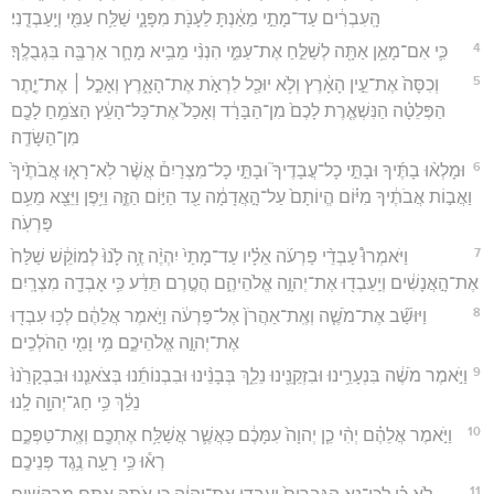
הָֽעִבְרִ֔ים עַד־מָתַ֣י מֵאַ֔נְתָּ לֵעָנֹ֖ת מִפָּנָ֑י שַׁלַּ֥ח עַמִּ֖י וְיַֽעַבְדֻֽנִי׃
4
כִּ֛י אִם־מָאֵ֥ן אַתָּ֖ה לְשַׁלֵּ֣חַ אֶת־עַמִּ֑י הִנְנִ֨י מֵבִ֥יא מָחָ֛ר אַרְבֶּ֖ה בִּגְבֻלֶֽךָ׃
5
וְכִסָּה֙ אֶת־עֵ֣ין הָאָ֔רֶץ וְלֹ֥א יוּכַ֖ל לִרְאֹ֣ת אֶת־הָאָ֑רֶץ וְאָכַ֣ל ׀ אֶת־יֶ֣תֶר
הַפְּלֵטָ֗ה הַנִּשְׁאֶ֤רֶת לָכֶם֙ מִן־הַבָּרָ֔ד וְאָכַל֙ אֶת־כָּל־הָעֵ֔ץ הַצֹּמֵ֥חַ לָכֶ֖ם
מִן־הַשָּׂדֶֽה׃
6
וּמָלְא֨וּ בָתֶּ֜יךָ וּבָתֵּ֣י כָל־עֲבָדֶיךָ֮ וּבָתֵּ֣י כָל־מִצְרַיִם֒ אֲשֶׁ֨ר לֹֽא־רָא֤וּ אֲבֹתֶ֙יךָ֙
וַאֲב֣וֹת אֲבֹתֶ֔יךָ מִיּ֗וֹם הֱיוֹתָם֙ עַל־הָ֣אֲדָמָ֔ה עַ֖ד הַיּ֣וֹם הַזֶּ֑ה וַיִּ֥פֶן וַיֵּצֵ֖א מֵעִ֥ם
פַּרְעֹֽה׃
7
וַיֹּאמְרוּ֩ עַבְדֵ֨י פַרְעֹ֜ה אֵלָ֗יו עַד־מָתַי֙ יִהְיֶ֨ה זֶ֥ה לָ֙נוּ֙ לְמוֹקֵ֔שׁ שַׁלַּח֙
אֶת־הָ֣אֲנָשִׁ֔ים וְיַֽעַבְד֖וּ אֶת־יְהוָ֣ה אֱלֹהֵיהֶ֑ם הֲטֶ֣רֶם תֵּדַ֔ע כִּ֥י אָבְדָ֖ה מִצְרָֽיִם׃
8
וַיּוּשַׁ֞ב אֶת־מֹשֶׁ֤ה וְאֶֽת־אַהֲרֹן֙ אֶל־פַּרְעֹ֔ה וַיֹּ֣אמֶר אֲלֵהֶ֔ם לְכ֥וּ עִבְד֖וּ
אֶת־יְהוָ֣ה אֱלֹהֵיכֶ֑ם מִ֥י וָמִ֖י הַהֹלְכִֽים׃
9
וַיֹּ֣אמֶר מֹשֶׁ֔ה בִּנְעָרֵ֥ינוּ וּבִזְקֵנֵ֖ינוּ נֵלֵ֑ךְ בְּבָנֵ֨ינוּ וּבִבְנוֹתֵ֜נוּ בְּצֹאנֵ֤נוּ וּבִבְקָרֵ֙נוּ֙
נֵלֵ֔ךְ כִּ֥י חַג־יְהוָ֖ה לָֽנוּ׃
10
וַיֹּ֣אמֶר אֲלֵהֶ֗ם יְהִ֨י כֵ֤ן יְהוָה֙ עִמָּכֶ֔ם כַּאֲשֶׁ֛ר אֲשַׁלַּ֥ח אֶתְכֶ֖ם וְאֶֽת־טַפְּכֶ֑ם
רְא֕וּ כִּ֥י רָעָ֖ה נֶ֥גֶד פְּנֵיכֶֽם׃
11