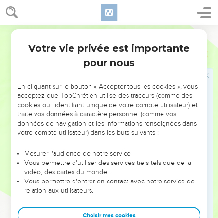
וַיֹּ֣אמֶר יְהוָה֮ אֶל־מֹשֶׁה֒ בְּלֶכְתְּךָ֙ לָשׁ֣וּב מִצְרַ֔יְמָה רְאֵ֗ה כָּל־הַמֹּֽפְתִים֙
אֲשֶׁר־שַׂ֣מְתִּי בְיָדֶ֔ךָ וַעֲשִׂיתָ֖ם לִפְנֵ֣י פַרְעֹ֑ה וַאֲנִי֙ אֲחַזֵּ֣ק אֶת־לִבּ֔וֹ וְלֹ֥א יְשַׁלַּ֖ח
אֶת־הָעָֽם׃
Hébreu / Grec - Texte original
22
וְאָמַרְתָּ֖ אֶל־פַּרְעֹ֑ה כֹּ֚ה אָמַ֣ר יְהוָ֔ה בְּנִ֥י בְכֹרִ֖י יִשְׂרָאֵֽל׃
Votre vie privée est importante
Exode
4
23
וָאֹמַ֣ר אֵלֶ֗יךָ שַׁלַּ֤ח אֶת־בְּנִי֙ וְיַֽעַבְדֵ֔נִי וַתְּמָאֵ֖ן לְשַׁלְּח֑וֹ הִנֵּה֙ אָנֹכִ֣י הֹרֵ֔ג
pour nous
אֶת־בִּנְךָ֖ בְּכֹרֶֽךָ׃
24
וַיְהִ֥י בַדֶּ֖רֶךְ בַּמָּל֑וֹן וַיִּפְגְּשֵׁ֣הוּ יְהוָ֔ה וַיְבַקֵּ֖שׁ הֲמִיתֽוֹ׃
En cliquant sur le bouton « Accepter tous les cookies », vous
25
וַתִּקַּ֨ח צִפֹּרָ֜ה צֹ֗ר וַתִּכְרֹת֙ אֶת־עָרְלַ֣ת בְּנָ֔הּ וַתַּגַּ֖ע לְרַגְלָ֑יו וַתֹּ֕אמֶר כִּ֧י
acceptez que TopChrétien utilise des traceurs (comme des
cookies ou l'identifiant unique de votre compte utilisateur) et
חֲתַן־דָּמִ֛ים אַתָּ֖ה לִֽי׃
traite vos données à caractère personnel (comme vos
26
וַיִּ֖רֶף מִמֶּ֑נּוּ אָ֚ז אָֽמְרָ֔ה חֲתַ֥ן דָּמִ֖ים לַמּוּלֹֽת׃
données de navigation et les informations renseignées dans
votre compte utilisateur) dans les buts suivants :
27
וַיֹּ֤אמֶר יְהוָה֙ אֶֽל־אַהֲרֹ֔ן לֵ֛ךְ לִקְרַ֥את מֹשֶׁ֖ה הַמִּדְבָּ֑רָה וַיֵּ֗לֶךְ וַֽיִּפְגְּשֵׁ֛הוּ
בְּהַ֥ר הָאֱלֹהִ֖ים וַיִּשַּׁק־לֽוֹ׃
Mesurer l'audience de notre service
28
וַיַּגֵּ֤ד מֹשֶׁה֙ לְאַֽהֲרֹ֔ן אֵ֛ת כָּל־דִּבְרֵ֥י יְהוָ֖ה אֲשֶׁ֣ר שְׁלָח֑וֹ וְאֵ֥ת כָּל־הָאֹתֹ֖ת
Vous permettre d'utiliser des services tiers tels que de la
vidéo, des cartes du monde…
אֲשֶׁ֥ר צִוָּֽהוּ׃
Vous permettre d'entrer en contact avec notre service de
29
וַיֵּ֥לֶךְ מֹשֶׁ֖ה וְאַהֲרֹ֑ן וַיַּ֣אַסְפ֔וּ אֶת־כָּל־זִקְנֵ֖י בְּנֵ֥י יִשְׂרָאֵֽל׃
relation aux utilisateurs.
30
וַיְדַבֵּ֣ר אַהֲרֹ֔ן אֵ֚ת כָּל־הַדְּבָרִ֔ים אֲשֶׁר־דִּבֶּ֥ר יְהוָ֖ה אֶל־מֹשֶׁ֑ה וַיַּ֥עַשׂ
הָאֹתֹ֖ת לְעֵינֵ֥י הָעָֽם׃
Choisir mes cookies