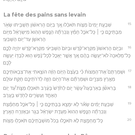
La fête des pains sans levain
15
שִׁבְעַ֤ת יָמִים֙ מַצּ֣וֹת תֹּאכֵ֔לוּ אַ֚ךְ בַּיּ֣וֹם הָרִאשׁ֔וֹן תַּשְׁבִּ֥יתוּ שְּׂאֹ֖ר
מִבָּתֵּיכֶ֑ם כִּ֣י ׀ כָּל־אֹכֵ֣ל חָמֵ֗ץ וְנִכְרְתָ֞ה הַנֶּ֤פֶשׁ הַהִוא֙ מִיִּשְׂרָאֵ֔ל מִיּ֥וֹם
הָרִאשֹׁ֖ן עַד־י֥וֹם הַשְּׁבִעִֽי׃
16
וּבַיּ֤וֹם הָרִאשׁוֹן֙ מִקְרָא־קֹ֔דֶשׁ וּבַיּוֹם֙ הַשְּׁבִיעִ֔י מִקְרָא־קֹ֖דֶשׁ יִהְיֶ֣ה לָכֶ֑ם
כָּל־מְלָאכָה֙ לֹא־יֵעָשֶׂ֣ה בָהֶ֔ם אַ֚ךְ אֲשֶׁ֣ר יֵאָכֵ֣ל לְכָל־נֶ֔פֶשׁ ה֥וּא לְבַדּ֖וֹ יֵעָשֶׂ֥ה
לָכֶֽם׃
17
וּשְׁמַרְתֶּם֮ אֶת־הַמַּצּוֹת֒ כִּ֗י בְּעֶ֙צֶם֙ הַיּ֣וֹם הַזֶּ֔ה הוֹצֵ֥אתִי אֶת־צִבְאוֹתֵיכֶ֖ם
מֵאֶ֣רֶץ מִצְרָ֑יִם וּשְׁמַרְתֶּ֞ם אֶת־הַיּ֥וֹם הַזֶּ֛ה לְדֹרֹתֵיכֶ֖ם חֻקַּ֥ת עוֹלָֽם׃
18
בָּרִאשֹׁ֡ן בְּאַרְבָּעָה֩ עָשָׂ֨ר י֤וֹם לַחֹ֙דֶשׁ֙ בָּעֶ֔רֶב תֹּאכְל֖וּ מַצֹּ֑ת עַ֠ד י֣וֹם
הָאֶחָ֧ד וְעֶשְׂרִ֛ים לַחֹ֖דֶשׁ בָּעָֽרֶב׃
19
שִׁבְעַ֣ת יָמִ֔ים שְׂאֹ֕ר לֹ֥א יִמָּצֵ֖א בְּבָתֵּיכֶ֑ם כִּ֣י ׀ כָּל־אֹכֵ֣ל מַחְמֶ֗צֶת
וְנִכְרְתָ֞ה הַנֶּ֤פֶשׁ הַהִוא֙ מֵעֲדַ֣ת יִשְׂרָאֵ֔ל בַּגֵּ֖ר וּבְאֶזְרַ֥ח הָאָֽרֶץ׃
20
כָּל־מַחְמֶ֖צֶת לֹ֣א תֹאכֵ֑לוּ בְּכֹל֙ מוֹשְׁבֹ֣תֵיכֶ֔ם תֹּאכְל֖וּ מַצּֽוֹת׃