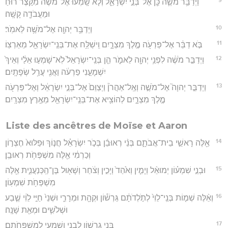
וַיְדַבֵּ֥ר מֹשֶׁ֛ה כֵּ֖ן אֶל־בְּנֵ֣י יִשְׂרָאֵ֑ל וְלֹ֤א שָֽׁמְעוּ֙ אֶל־מֹשֶׁ֔ה מִקֹּ֣צֶר ר֔וּחַ
וּמֵעֲבֹדָ֖ה קָשָֽׁה׃
10
וַיְדַבֵּ֥ר יְהוָ֖ה אֶל־מֹשֶׁ֥ה לֵּאמֹֽר׃
11
בֹּ֣א דַבֵּ֔ר אֶל־פַּרְעֹ֖ה מֶ֣לֶךְ מִצְרָ֑יִם וִֽישַׁלַּ֥ח אֶת־בְּנֵֽי־יִשְׂרָאֵ֖ל מֵאַרְצֽוֹ׃
12
וַיְדַבֵּ֣ר מֹשֶׁ֔ה לִפְנֵ֥י יְהוָ֖ה לֵאמֹ֑ר הֵ֤ן בְּנֵֽי־יִשְׂרָאֵל֙ לֹֽא־שָׁמְע֣וּ אֵלַ֔י וְאֵיךְ֙
יִשְׁמָעֵ֣נִי פַרְעֹ֔ה וַאֲנִ֖י עֲרַ֥ל שְׂפָתָֽיִם׃
13
וַיְדַבֵּ֣ר יְהוָה֮ אֶל־מֹשֶׁ֣ה וְאֶֽל־אַהֲרֹן֒ וַיְצַוֵּם֙ אֶל־בְּנֵ֣י יִשְׂרָאֵ֔ל וְאֶל־פַּרְעֹ֖ה
מֶ֣לֶךְ מִצְרָ֑יִם לְהוֹצִ֥יא אֶת־בְּנֵֽי־יִשְׂרָאֵ֖ל מֵאֶ֥רֶץ מִצְרָֽיִם׃
Liste des ancêtres de Moïse et Aaron
14
אֵ֖לֶּה רָאשֵׁ֣י בֵית־אֲבֹתָ֑ם בְּנֵ֨י רְאוּבֵ֜ן בְּכֹ֣ר יִשְׂרָאֵ֗ל חֲנ֤וֹךְ וּפַלּוּא֙ חֶצְר֣וֹן
וְכַרְמִ֔י אֵ֖לֶּה מִשְׁפְּחֹ֥ת רְאוּבֵֽן׃
15
וּבְנֵ֣י שִׁמְע֗וֹן יְמוּאֵ֨ל וְיָמִ֤ין וְאֹ֙הַד֙ וְיָכִ֣ין וְצֹ֔חַר וְשָׁא֖וּל בֶּן־הַֽכְּנַעֲנִ֑ית אֵ֖לֶּה
מִשְׁפְּחֹ֥ת שִׁמְעֽוֹן׃
16
וְאֵ֨לֶּה שְׁמ֤וֹת בְּנֵֽי־לֵוִי֙ לְתֹ֣לְדֹתָ֔ם גֵּרְשׁ֕וֹן וּקְהָ֖ת וּמְרָרִ֑י וּשְׁנֵי֙ חַיֵּ֣י לֵוִ֔י שֶׁ֧בַע
וּשְׁלֹשִׁ֛ים וּמְאַ֖ת שָׁנָֽה׃
17
בְּנֵ֥י גֵרְשׁ֛וֹן לִבְנִ֥י וְשִׁמְעִ֖י לְמִשְׁפְּחֹתָֽם׃