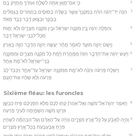
2
כִּ֛י אִם־מָאֵ֥ן אַתָּ֖ה לְשַׁלֵּ֑חַ וְעוֹדְךָ֖ מַחֲזִ֥יק בָּֽם׃
3
הִנֵּ֨ה יַד־יְהוָ֜ה הוֹיָ֗ה בְּמִקְנְךָ֙ אֲשֶׁ֣ר בַּשָּׂדֶ֔ה בַּסּוּסִ֤ים בַּֽחֲמֹרִים֙ בַּגְּמַלִּ֔ים
בַּבָּקָ֖ר וּבַצֹּ֑אן דֶּ֖בֶר כָּבֵ֥ד מְאֹֽד׃
4
וְהִפְלָ֣ה יְהוָ֔ה בֵּ֚ין מִקְנֵ֣ה יִשְׂרָאֵ֔ל וּבֵ֖ין מִקְנֵ֣ה מִצְרָ֑יִם וְלֹ֥א יָמ֛וּת
מִכָּל־לִבְנֵ֥י יִשְׂרָאֵ֖ל דָּבָֽר׃
5
וַיָּ֥שֶׂם יְהוָ֖ה מוֹעֵ֣ד לֵאמֹ֑ר מָחָ֗ר יַעֲשֶׂ֧ה יְהוָ֛ה הַדָּבָ֥ר הַזֶּ֖ה בָּאָֽרֶץ׃
6
וַיַּ֨עַשׂ יְהוָ֜ה אֶת־הַדָּבָ֤ר הַזֶּה֙ מִֽמָּחֳרָ֔ת וַיָּ֕מָת כֹּ֖ל מִקְנֵ֣ה מִצְרָ֑יִם וּמִמִּקְנֵ֥ה
בְנֵֽי־יִשְׂרָאֵ֖ל לֹא־מֵ֥ת אֶחָֽד׃
7
וַיִּשְׁלַ֣ח פַּרְעֹ֔ה וְהִנֵּ֗ה לֹא־מֵ֛ת מִמִּקְנֵ֥ה יִשְׂרָאֵ֖ל עַד־אֶחָ֑ד וַיִּכְבַּד֙ לֵ֣ב
פַּרְעֹ֔ה וְלֹ֥א שִׁלַּ֖ח אֶת־הָעָֽם׃
Sixième fléau: les furoncles
8
וַיֹּ֣אמֶר יְהוָה֮ אֶל־מֹשֶׁ֣ה וְאֶֽל־אַהֲרֹן֒ קְח֤וּ לָכֶם֙ מְלֹ֣א חָפְנֵיכֶ֔ם פִּ֖יחַ כִּבְשָׁ֑ן
וּזְרָק֥וֹ מֹשֶׁ֛ה הַשָּׁמַ֖יְמָה לְעֵינֵ֥י פַרְעֹֽה׃
9
וְהָיָ֣ה לְאָבָ֔ק עַ֖ל כָּל־אֶ֣רֶץ מִצְרָ֑יִם וְהָיָ֨ה עַל־הָאָדָ֜ם וְעַל־הַבְּהֵמָ֗ה לִשְׁחִ֥ין
פֹּרֵ֛חַ אֲבַעְבֻּעֹ֖ת בְּכָל־אֶ֥רֶץ מִצְרָֽיִם׃
10