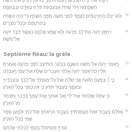
וַיִּקְח֞וּ אֶת־פִּ֣יחַ הַכִּבְשָׁ֗ן וַיַּֽעַמְדוּ֙ לִפְנֵ֣י פַרְעֹ֔ה וַיִּזְרֹ֥ק אֹת֛וֹ מֹשֶׁ֖ה
הַשָּׁמָ֑יְמָה וַיְהִ֗י שְׁחִין֙ אֲבַעְבֻּעֹ֔ת פֹּרֵ֕חַ בָּאָדָ֖ם וּבַבְּהֵמָֽה׃
11
וְלֹֽא־יָכְל֣וּ הַֽחַרְטֻמִּ֗ים לַעֲמֹ֛ד לִפְנֵ֥י מֹשֶׁ֖ה מִפְּנֵ֣י הַשְּׁחִ֑ין כִּֽי־הָיָ֣ה הַשְּׁחִ֔ין
בַּֽחֲרְטֻמִּ֖ם וּבְכָל־מִצְרָֽיִם׃
12
וַיְחַזֵּ֤ק יְהוָה֙ אֶת־לֵ֣ב פַּרְעֹ֔ה וְלֹ֥א שָׁמַ֖ע אֲלֵהֶ֑ם כַּאֲשֶׁ֛ר דִּבֶּ֥ר יְהוָ֖ה
אֶל־מֹשֶֽׁה׃
Septième fléau: la grêle
13
וַיֹּ֤אמֶר יְהוָה֙ אֶל־מֹשֶׁ֔ה הַשְׁכֵּ֣ם בַּבֹּ֔קֶר וְהִתְיַצֵּ֖ב לִפְנֵ֣י פַרְעֹ֑ה וְאָמַרְתָּ֣
אֵלָ֗יו כֹּֽה־אָמַ֤ר יְהוָה֙ אֱלֹהֵ֣י הָֽעִבְרִ֔ים שַׁלַּ֥ח אֶת־עַמִּ֖י וְיַֽעַבְדֻֽנִי׃
14
כִּ֣י ׀ בַּפַּ֣עַם הַזֹּ֗את אֲנִ֨י שֹׁלֵ֜חַ אֶת־כָּל־מַגֵּפֹתַי֙ אֶֽל־לִבְּךָ֔ וּבַעֲבָדֶ֖יךָ
וּבְעַמֶּ֑ךָ בַּעֲב֣וּר תֵּדַ֔ע כִּ֛י אֵ֥ין כָּמֹ֖נִי בְּכָל־הָאָֽרֶץ׃
15
כִּ֤י עַתָּה֙ שָׁלַ֣חְתִּי אֶת־יָדִ֔י וָאַ֥ךְ אוֹתְךָ֛ וְאֶֽת־עַמְּךָ֖ בַּדָּ֑בֶר וַתִּכָּחֵ֖ד
מִן־הָאָֽרֶץ׃
16
וְאוּלָ֗ם בַּעֲב֥וּר זֹאת֙ הֶעֱמַדְתִּ֔יךָ בַּעֲב֖וּר הַרְאֹתְךָ֣ אֶת־כֹּחִ֑י וּלְמַ֛עַן סַפֵּ֥ר
שְׁמִ֖י בְּכָל־הָאָֽרֶץ׃
17
עוֹדְךָ֖ מִסְתּוֹלֵ֣ל בְּעַמִּ֑י לְבִלְתִּ֖י שַׁלְּחָֽם׃