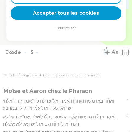
31
וַֽיַּאֲמֵ֖ן הָעָ֑ם וַֽיִּשְׁמְע֡וּ כִּֽי־פָקַ֨ד יְהוָ֜ה אֶת־בְּנֵ֣י יִשְׂרָאֵ֗ל וְכִ֤י רָאָה֙ אֶת־עָנְיָ֔ם
Accepter tous les cookies
וַֽיִּקְּד֖וּ וַיִּֽשְׁתַּחֲוּֽוּ׃
Hébreu : © Westminster Leningrad Codex - tanach.us --- Grec : © 2010 by the
Tout refuser
Society of Biblical Literature and Logos Bible Software - sblgnt.com
Exode
5
Seuls les Évangiles sont disponibles en vidéo pour le moment.
Moïse et Aaron chez le Pharaon
1
וְאַחַ֗ר בָּ֚אוּ מֹשֶׁ֣ה וְאַהֲרֹ֔ן וַיֹּאמְר֖וּ אֶל־פַּרְעֹ֑ה כֹּֽה־אָמַ֤ר יְהוָה֙ אֱלֹהֵ֣י
יִשְׂרָאֵ֔ל שַׁלַּח֙ אֶת־עַמִּ֔י וְיָחֹ֥גּוּ לִ֖י בַּמִּדְבָּֽר׃
2
וַיֹּ֣אמֶר פַּרְעֹ֔ה מִ֤י יְהוָה֙ אֲשֶׁ֣ר אֶשְׁמַ֣ע בְּקֹל֔וֹ לְשַׁלַּ֖ח אֶת־יִשְׂרָאֵ֑ל לֹ֤א
יָדַ֙עְתִּי֙ אֶת־יְהוָ֔ה וְגַ֥ם אֶת־יִשְׂרָאֵ֖ל לֹ֥א אֲשַׁלֵּֽחַ׃
3