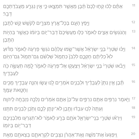
11
אַתֶּ֗ם לְכ֨וּ קְח֤וּ לָכֶם֙ תֶּ֔בֶן מֵאֲשֶׁ֖ר תִּמְצָ֑אוּ כִּ֣י אֵ֥ין נִגְרָ֛ע מֵעֲבֹדַתְכֶ֖ם
דָּבָֽר׃
12
וַיָּ֥פֶץ הָעָ֖ם בְּכָל־אֶ֣רֶץ מִצְרָ֑יִם לְקֹשֵׁ֥שׁ קַ֖שׁ לַתֶּֽבֶן׃
13
וְהַנֹּגְשִׂ֖ים אָצִ֣ים לֵאמֹ֑ר כַּלּ֤וּ מַעֲשֵׂיכֶם֙ דְּבַר־י֣וֹם בְּיוֹמ֔וֹ כַּאֲשֶׁ֖ר בִּהְי֥וֹת
הַתֶּֽבֶן׃
14
וַיֻּכּ֗וּ שֹֽׁטְרֵי֙ בְּנֵ֣י יִשְׂרָאֵ֔ל אֲשֶׁר־שָׂ֣מוּ עֲלֵהֶ֔ם נֹגְשֵׂ֥י פַרְעֹ֖ה לֵאמֹ֑ר מַדּ֡וּעַ
לֹא֩ כִלִּיתֶ֨ם חָקְכֶ֤ם לִלְבֹּן֙ כִּתְמ֣וֹל שִׁלְשֹׁ֔ם גַּם־תְּמ֖וֹל גַּם־הַיּֽוֹם׃
15
וַיָּבֹ֗אוּ שֹֽׁטְרֵי֙ בְּנֵ֣י יִשְׂרָאֵ֔ל וַיִּצְעֲק֥וּ אֶל־פַּרְעֹ֖ה לֵאמֹ֑ר לָ֧מָּה תַעֲשֶׂ֦ה כֹ֖ה
לַעֲבָדֶֽיךָ׃
16
תֶּ֗בֶן אֵ֤ין נִתָּן֙ לַעֲבָדֶ֔יךָ וּלְבֵנִ֛ים אֹמְרִ֥ים לָ֖נוּ עֲשׂ֑וּ וְהִנֵּ֧ה עֲבָדֶ֛יךָ מֻכִּ֖ים
וְחָטָ֥את עַמֶּֽךָ׃
17
וַיֹּ֛אמֶר נִרְפִּ֥ים אַתֶּ֖ם נִרְפִּ֑ים עַל־כֵּן֙ אַתֶּ֣ם אֹֽמְרִ֔ים נֵלְכָ֖ה נִזְבְּחָ֥ה לַֽיהוָֽה׃
18
וְעַתָּה֙ לְכ֣וּ עִבְד֔וּ וְתֶ֖בֶן לֹא־יִנָּתֵ֣ן לָכֶ֑ם וְתֹ֥כֶן לְבֵנִ֖ים תִּתֵּֽנּוּ׃
19
וַיִּרְא֞וּ שֹֽׁטְרֵ֧י בְנֵֽי־יִשְׂרָאֵ֛ל אֹתָ֖ם בְּרָ֣ע לֵאמֹ֑ר לֹא־תִגְרְע֥וּ מִלִּבְנֵיכֶ֖ם
דְּבַר־י֥וֹם בְּיוֹמֽוֹ׃
20
וַֽיִּפְגְּעוּ֙ אֶת־מֹשֶׁ֣ה וְאֶֽת־אַהֲרֹ֔ן נִצָּבִ֖ים לִקְרָאתָ֑ם בְּצֵאתָ֖ם מֵאֵ֥ת