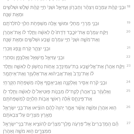
18
וּבְנֵ֣י קְהָ֔ת עַמְרָ֣ם וְיִצְהָ֔ר וְחֶבְר֖וֹן וְעֻזִּיאֵ֑ל וּשְׁנֵי֙ חַיֵּ֣י קְהָ֔ת שָׁלֹ֧שׁ וּשְׁלֹשִׁ֛ים
וּמְאַ֖ת שָׁנָֽה׃
19
וּבְנֵ֥י מְרָרִ֖י מַחְלִ֣י וּמוּשִׁ֑י אֵ֛לֶּה מִשְׁפְּחֹ֥ת הַלֵּוִ֖י לְתֹלְדֹתָֽם׃
20
וַיִּקַּ֨ח עַמְרָ֜ם אֶת־יוֹכֶ֤בֶד דֹּֽדָתוֹ֙ ל֣וֹ לְאִשָּׁ֔ה וַתֵּ֣לֶד ל֔וֹ אֶֽת־אַהֲרֹ֖ן
וְאֶת־מֹשֶׁ֑ה וּשְׁנֵי֙ חַיֵּ֣י עַמְרָ֔ם שֶׁ֧בַע וּשְׁלֹשִׁ֛ים וּמְאַ֖ת שָׁנָֽה׃
21
וּבְנֵ֖י יִצְהָ֑ר קֹ֥רַח וָנֶ֖פֶג וְזִכְרִֽי׃
22
וּבְנֵ֖י עֻזִּיאֵ֑ל מִֽישָׁאֵ֥ל וְאֶלְצָפָ֖ן וְסִתְרִֽי׃
23
וַיִּקַּ֨ח אַהֲרֹ֜ן אֶת־אֱלִישֶׁ֧בַע בַּת־עַמִּינָדָ֛ב אֲח֥וֹת נַחְשׁ֖וֹן ל֣וֹ לְאִשָּׁ֑ה וַתֵּ֣לֶד
ל֗וֹ אֶת־נָדָב֙ וְאֶת־אֲבִיה֔וּא אֶת־אֶלְעָזָ֖ר וְאֶת־אִֽיתָמָֽר׃
24
וּבְנֵ֣י קֹ֔רַח אַסִּ֥יר וְאֶלְקָנָ֖ה וַאֲבִיאָסָ֑ף אֵ֖לֶּה מִשְׁפְּחֹ֥ת הַקָּרְחִֽי׃
25
וְאֶלְעָזָ֨ר בֶּֽן־אַהֲרֹ֜ן לָקַֽח־ל֨וֹ מִבְּנ֤וֹת פּֽוּטִיאֵל֙ ל֣וֹ לְאִשָּׁ֔ה וַתֵּ֥לֶד ל֖וֹ
אֶת־פִּֽינְחָ֑ס אֵ֗לֶּה רָאשֵׁ֛י אֲב֥וֹת הַלְוִיִּ֖ם לְמִשְׁפְּחֹתָֽם׃
26
ה֥וּא אַהֲרֹ֖ן וּמֹשֶׁ֑ה אֲשֶׁ֨ר אָמַ֤ר יְהוָה֙ לָהֶ֔ם הוֹצִ֜יאוּ אֶת־בְּנֵ֧י יִשְׂרָאֵ֛ל
מֵאֶ֥רֶץ מִצְרַ֖יִם עַל־צִבְאֹתָֽם׃
27
הֵ֗ם הַֽמְדַבְּרִים֙ אֶל־פַּרְעֹ֣ה מֶֽלֶךְ־מִצְרַ֔יִם לְהוֹצִ֥יא אֶת־בְּנֵֽי־יִשְׂרָאֵ֖ל
מִמִּצְרָ֑יִם ה֥וּא מֹשֶׁ֖ה וְאַהֲרֹֽן׃