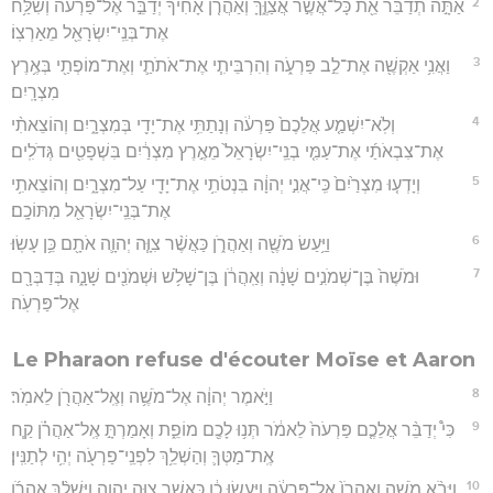
2
אַתָּ֣ה תְדַבֵּ֔ר אֵ֖ת כָּל־אֲשֶׁ֣ר אֲצַוֶּ֑ךָּ וְאַהֲרֹ֤ן אָחִ֙יךָ֙ יְדַבֵּ֣ר אֶל־פַּרְעֹ֔ה וְשִׁלַּ֥ח
אֶת־בְּנֵֽי־יִשְׂרָאֵ֖ל מֵאַרְצֽוֹ׃
3
וַאֲנִ֥י אַקְשֶׁ֖ה אֶת־לֵ֣ב פַּרְעֹ֑ה וְהִרְבֵּיתִ֧י אֶת־אֹתֹתַ֛י וְאֶת־מוֹפְתַ֖י בְּאֶ֥רֶץ
מִצְרָֽיִם׃
4
וְלֹֽא־יִשְׁמַ֤ע אֲלֵכֶם֙ פַּרְעֹ֔ה וְנָתַתִּ֥י אֶת־יָדִ֖י בְּמִצְרָ֑יִם וְהוֹצֵאתִ֨י
אֶת־צִבְאֹתַ֜י אֶת־עַמִּ֤י בְנֵֽי־יִשְׂרָאֵל֙ מֵאֶ֣רֶץ מִצְרַ֔יִם בִּשְׁפָטִ֖ים גְּדֹלִֽים׃
5
וְיָדְע֤וּ מִצְרַ֙יִם֙ כִּֽי־אֲנִ֣י יְהוָ֔ה בִּנְטֹתִ֥י אֶת־יָדִ֖י עַל־מִצְרָ֑יִם וְהוֹצֵאתִ֥י
אֶת־בְּנֵֽי־יִשְׂרָאֵ֖ל מִתּוֹכָֽם׃
6
וַיַּ֥עַשׂ מֹשֶׁ֖ה וְאַהֲרֹ֑ן כַּאֲשֶׁ֨ר צִוָּ֧ה יְהוָ֛ה אֹתָ֖ם כֵּ֥ן עָשֽׂוּ׃
7
וּמֹשֶׁה֙ בֶּן־שְׁמֹנִ֣ים שָׁנָ֔ה וְאַֽהֲרֹ֔ן בֶּן־שָׁלֹ֥שׁ וּשְׁמֹנִ֖ים שָׁנָ֑ה בְּדַבְּרָ֖ם
אֶל־פַּרְעֹֽה׃
Le Pharaon refuse d'écouter Moïse et Aaron
8
וַיֹּ֣אמֶר יְהוָ֔ה אֶל־מֹשֶׁ֥ה וְאֶֽל־אַהֲרֹ֖ן לֵאמֹֽר׃
9
כִּי֩ יְדַבֵּ֨ר אֲלֵכֶ֤ם פַּרְעֹה֙ לֵאמֹ֔ר תְּנ֥וּ לָכֶ֖ם מוֹפֵ֑ת וְאָמַרְתָּ֣ אֶֽל־אַהֲרֹ֗ן קַ֧ח
אֶֽת־מַטְּךָ֛ וְהַשְׁלֵ֥ךְ לִפְנֵֽי־פַרְעֹ֖ה יְהִ֥י לְתַנִּֽין׃
10
וַיָּבֹ֨א מֹשֶׁ֤ה וְאַהֲרֹן֙ אֶל־פַּרְעֹ֔ה וַיַּ֣עַשׂוּ כֵ֔ן כַּאֲשֶׁ֖ר צִוָּ֣ה יְהוָ֑ה וַיַּשְׁלֵ֨ךְ אַהֲרֹ֜ן