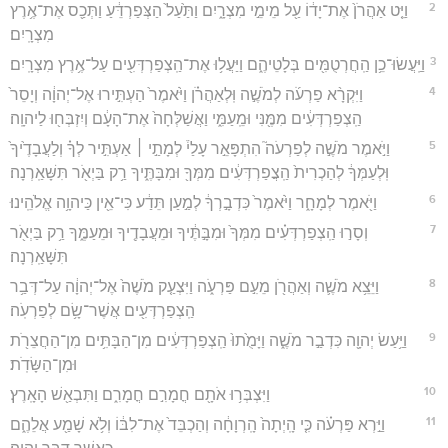
2
וַיֵּ֤ט אַהֲרֹן֙ אֶת־יָד֔וֹ עַ֖ל מֵימֵ֣י מִצְרָ֑יִם וַתַּ֙עַל֙ הַצְּפַרְדֵּ֔עַ וַתְּכַ֖ס אֶת־אֶ֥רֶץ
מִצְרָֽיִם׃
3
וַיַּֽעֲשׂוּ־כֵ֥ן הַֽחֲרְטֻמִּ֖ים בְּלָטֵיהֶ֑ם וַיַּעֲל֥וּ אֶת־הַֽצְפַרְדְּעִ֖ים עַל־אֶ֥רֶץ מִצְרָֽיִם׃
4
וַיִּקְרָ֨א פַרְעֹ֜ה לְמֹשֶׁ֣ה וּֽלְאַהֲרֹ֗ן וַיֹּ֙אמֶר֙ הַעְתִּ֣ירוּ אֶל־יְהוָ֔ה וְיָסֵר֙
הַֽצְפַרְדְּעִ֔ים מִמֶּ֖נִּי וּמֵֽעַמִּ֑י וַאֲשַׁלְּחָה֙ אֶת־הָעָ֔ם וְיִזְבְּח֖וּ לַיהוָֽה׃
5
וַיֹּ֣אמֶר מֹשֶׁ֣ה לְפַרְעֹה֮ הִתְפָּאֵ֣ר עָלַי֒ לְמָתַ֣י ׀ אַעְתִּ֣יר לְךָ֗ וְלַעֲבָדֶ֙יךָ֙
וּֽלְעַמְּךָ֔ לְהַכְרִית֙ הַֽצֲפַרְדְּעִ֔ים מִמְּךָ֖ וּמִבָּתֶּ֑יךָ רַ֥ק בַּיְאֹ֖ר תִּשָּׁאַֽרְנָה׃
6
וַיֹּ֖אמֶר לְמָחָ֑ר וַיֹּ֙אמֶר֙ כִּדְבָ֣רְךָ֔ לְמַ֣עַן תֵּדַ֔ע כִּי־אֵ֖ין כַּיהוָ֥ה אֱלֹהֵֽינוּ׃
7
וְסָר֣וּ הַֽצְפַרְדְּעִ֗ים מִמְּךָ֙ וּמִבָּ֣תֶּ֔יךָ וּמֵעֲבָדֶ֖יךָ וּמֵעַמֶּ֑ךָ רַ֥ק בַּיְאֹ֖ר
תִּשָּׁאַֽרְנָה׃
8
וַיֵּצֵ֥א מֹשֶׁ֛ה וְאַהֲרֹ֖ן מֵעִ֣ם פַּרְעֹ֑ה וַיִּצְעַ֤ק מֹשֶׁה֙ אֶל־יְהוָ֔ה עַל־דְּבַ֥ר
הַֽצְפַרְדְּעִ֖ים אֲשֶׁר־שָׂ֥ם לְפַרְעֹֽה׃
9
וַיַּ֥עַשׂ יְהוָ֖ה כִּדְבַ֣ר מֹשֶׁ֑ה וַיָּמֻ֙תוּ֙ הַֽצְפַרְדְּעִ֔ים מִן־הַבָּתִּ֥ים מִן־הַחֲצֵרֹ֖ת
וּמִן־הַשָּׂדֹֽת׃
10
וַיִּצְבְּר֥וּ אֹתָ֖ם חֳמָרִ֣ם חֳמָרִ֑ם וַתִּבְאַ֖שׁ הָאָֽרֶץ׃
11
וַיַּ֣רְא פַּרְעֹ֗ה כִּ֤י הָֽיְתָה֙ הָֽרְוָחָ֔ה וְהַכְבֵּד֙ אֶת־לִבּ֔וֹ וְלֹ֥א שָׁמַ֖ע אֲלֵהֶ֑ם