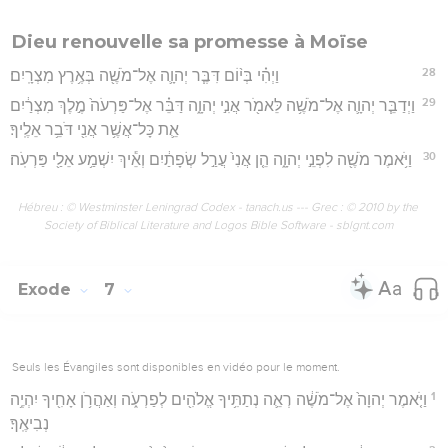
Dieu renouvelle sa promesse à Moïse
28
וַיְהִ֗י בְּי֨וֹם דִּבֶּ֧ר יְהוָ֛ה אֶל־מֹשֶׁ֖ה בְּאֶ֥רֶץ מִצְרָֽיִם׃
29
וַיְדַבֵּ֧ר יְהוָ֛ה אֶל־מֹשֶׁ֥ה לֵּאמֹ֖ר אֲנִ֣י יְהוָ֑ה דַּבֵּ֗ר אֶל־פַּרְעֹה֙ מֶ֣לֶךְ מִצְרַ֔יִם
אֵ֛ת כָּל־אֲשֶׁ֥ר אֲנִ֖י דֹּבֵ֥ר אֵלֶֽיךָ׃
30
וַיֹּ֥אמֶר מֹשֶׁ֖ה לִפְנֵ֣י יְהוָ֑ה הֵ֤ן אֲנִי֙ עֲרַ֣ל שְׂפָתַ֔יִם וְאֵ֕יךְ יִשְׁמַ֥ע אֵלַ֖י פַּרְעֹֽה׃
Hébreu : © Westminster Leningrad Codex - tanach.us --- Grec : © 2010 by the
Society of Biblical Literature and Logos Bible Software - sblgnt.com
Exode
7
Seuls les Évangiles sont disponibles en vidéo pour le moment.
1
וַיֹּ֤אמֶר יְהוָה֙ אֶל־מֹשֶׁ֔ה רְאֵ֛ה נְתַתִּ֥יךָ אֱלֹהִ֖ים לְפַרְעֹ֑ה וְאַהֲרֹ֥ן אָחִ֖יךָ יִהְיֶ֥ה
נְבִיאֶֽךָ׃