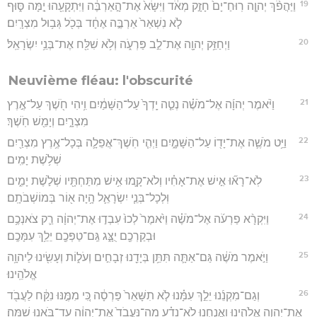
19
וַיַּהֲפֹ֨ךְ יְהוָ֤ה רֽוּחַ־יָם֙ חָזָ֣ק מְאֹ֔ד וַיִּשָּׂא֙ אֶת־הָ֣אַרְבֶּ֔ה וַיִּתְקָעֵ֖הוּ יָ֣מָּה סּ֑וּף
לֹ֤א נִשְׁאַר֙ אַרְבֶּ֣ה אֶחָ֔ד בְּכֹ֖ל גְּב֥וּל מִצְרָֽיִם׃
20
וַיְחַזֵּ֥ק יְהוָ֖ה אֶת־לֵ֣ב פַּרְעֹ֑ה וְלֹ֥א שִׁלַּ֖ח אֶת־בְּנֵ֥י יִשְׂרָאֵֽל׃
Neuvième fléau: l'obscurité
21
וַיֹּ֨אמֶר יְהוָ֜ה אֶל־מֹשֶׁ֗ה נְטֵ֤ה יָֽדְךָ֙ עַל־הַשָּׁמַ֔יִם וִ֥יהִי חֹ֖שֶׁךְ עַל־אֶ֣רֶץ
מִצְרָ֑יִם וְיָמֵ֖שׁ חֹֽשֶׁךְ׃
22
וַיֵּ֥ט מֹשֶׁ֛ה אֶת־יָד֖וֹ עַל־הַשָּׁמָ֑יִם וַיְהִ֧י חֹֽשֶׁךְ־אֲפֵלָ֛ה בְּכָל־אֶ֥רֶץ מִצְרַ֖יִם
שְׁלֹ֥שֶׁת יָמִֽים׃
23
לֹֽא־רָא֞וּ אִ֣ישׁ אֶת־אָחִ֗יו וְלֹא־קָ֛מוּ אִ֥ישׁ מִתַּחְתָּ֖יו שְׁלֹ֣שֶׁת יָמִ֑ים
וּֽלְכָל־בְּנֵ֧י יִשְׂרָאֵ֛ל הָ֥יָה א֖וֹר בְּמוֹשְׁבֹתָֽם׃
24
וַיִּקְרָ֨א פַרְעֹ֜ה אֶל־מֹשֶׁ֗ה וַיֹּ֙אמֶר֙ לְכוּ֙ עִבְד֣וּ אֶת־יְהוָ֔ה רַ֛ק צֹאנְכֶ֥ם
וּבְקַרְכֶ֖ם יֻצָּ֑ג גַּֽם־טַפְּכֶ֖ם יֵלֵ֥ךְ עִמָּכֶֽם׃
25
וַיֹּ֣אמֶר מֹשֶׁ֔ה גַּם־אַתָּ֛ה תִּתֵּ֥ן בְּיָדֵ֖נוּ זְבָחִ֣ים וְעֹל֑וֹת וְעָשִׂ֖ינוּ לַיהוָ֥ה
אֱלֹהֵֽינוּ׃
26
וְגַם־מִקְנֵ֜נוּ יֵלֵ֣ךְ עִמָּ֗נוּ לֹ֤א תִשָּׁאֵר֙ פַּרְסָ֔ה כִּ֚י מִמֶּ֣נּוּ נִקַּ֔ח לַעֲבֹ֖ד
אֶת־יְהוָ֣ה אֱלֹהֵ֑ינוּ וַאֲנַ֣חְנוּ לֹֽא־נֵדַ֗ע מַֽה־נַּעֲבֹד֙ אֶת־יְהוָ֔ה עַד־בֹּאֵ֖נוּ שָֽׁמָּה׃