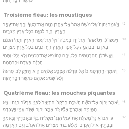
כַּאֲשֶׁ֖ר דִּבֶּ֥ר יְהוָֽה׃
Troisième fléau: les moustiques
12
וַיֹּ֣אמֶר יְהוָה֮ אֶל־מֹשֶׁה֒ אֱמֹר֙ אֶֽל־אַהֲרֹ֔ן נְטֵ֣ה אֶֽת־מַטְּךָ֔ וְהַ֖ךְ אֶת־עֲפַ֣ר
הָאָ֑רֶץ וְהָיָ֥ה לְכִנִּ֖ם בְּכָל־אֶ֥רֶץ מִצְרָֽיִם׃
13
וַיַּֽעֲשׂוּ־כֵ֗ן וַיֵּט֩ אַהֲרֹ֨ן אֶת־יָד֤וֹ בְמַטֵּ֙הוּ֙ וַיַּךְ֙ אֶת־עֲפַ֣ר הָאָ֔רֶץ וַתְּהִי֙ הַכִּנָּ֔ם
בָּאָדָ֖ם וּבַבְּהֵמָ֑ה כָּל־עֲפַ֥ר הָאָ֛רֶץ הָיָ֥ה כִנִּ֖ים בְּכָל־אֶ֥רֶץ מִצְרָֽיִם׃
14
וַיַּעֲשׂוּ־כֵ֨ן הַחַרְטֻמִּ֧ים בְּלָטֵיהֶ֛ם לְהוֹצִ֥יא אֶת־הַכִּנִּ֖ים וְלֹ֣א יָכֹ֑לוּ וַתְּהִי֙
הַכִּנָּ֔ם בָּאָדָ֖ם וּבַבְּהֵמָֽה׃
15
וַיֹּאמְר֤וּ הַֽחַרְטֻמִּים֙ אֶל־פַּרְעֹ֔ה אֶצְבַּ֥ע אֱלֹהִ֖ים הִ֑וא וַיֶּחֱזַ֤ק לֵב־פַּרְעֹה֙
וְלֹֽא־שָׁמַ֣ע אֲלֵהֶ֔ם כַּאֲשֶׁ֖ר דִּבֶּ֥ר יְהוָֽה׃
Quatrième fléau: les mouches piquantes
16
וַיֹּ֨אמֶר יְהוָ֜ה אֶל־מֹשֶׁ֗ה הַשְׁכֵּ֤ם בַּבֹּ֙קֶר֙ וְהִתְיַצֵּב֙ לִפְנֵ֣י פַרְעֹ֔ה הִנֵּ֖ה יוֹצֵ֣א
הַמָּ֑יְמָה וְאָמַרְתָּ֣ אֵלָ֗יו כֹּ֚ה אָמַ֣ר יְהוָ֔ה שַׁלַּ֥ח עַמִּ֖י וְיַֽעַבְדֻֽנִי׃
17
כִּ֣י אִם־אֵינְךָ֮ מְשַׁלֵּ֣חַ אֶת־עַמִּי֒ הִנְנִי֩ מַשְׁלִ֨יחַ בְּךָ֜ וּבַעֲבָדֶ֧יךָ וּֽבְעַמְּךָ֛
וּבְבָתֶּ֖יךָ אֶת־הֶעָרֹ֑ב וּמָ֨לְא֜וּ בָּתֵּ֤י מִצְרַ֙יִם֙ אֶת־הֶ֣עָרֹ֔ב וְגַ֥ם הָאֲדָמָ֖ה