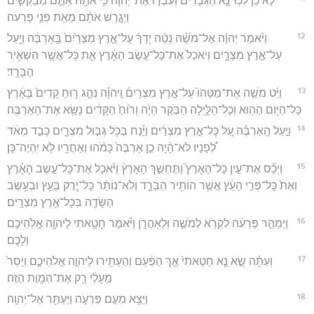
לֹ֣א כֵ֗ן לְכֽוּ־נָ֤א הַגְּבָרִים֙ וְעִבְד֣וּ אֶת־יְהוָ֔ה כִּ֥י אֹתָ֖הּ אַתֶּ֣ם מְבַקְשִׁ֑ים
וַיְגָ֣רֶשׁ אֹתָ֔ם מֵאֵ֖ת פְּנֵ֥י פַרְעֹֽה׃
12
וַיֹּ֨אמֶר יְהוָ֜ה אֶל־מֹשֶׁ֗ה נְטֵ֨ה יָדְךָ֜ עַל־אֶ֤רֶץ מִצְרַ֙יִם֙ בָּֽאַרְבֶּ֔ה וְיַ֖עַל
עַל־אֶ֣רֶץ מִצְרָ֑יִם וְיֹאכַל֙ אֶת־כָּל־עֵ֣שֶׂב הָאָ֔רֶץ אֵ֛ת כָּל־אֲשֶׁ֥ר הִשְׁאִ֖יר
הַבָּרָֽד׃
13
וַיֵּ֨ט מֹשֶׁ֣ה אֶת־מַטֵּהוּ֮ עַל־אֶ֣רֶץ מִצְרַיִם֒ וַֽיהוָ֗ה נִהַ֤ג ר֥וּחַ קָדִים֙ בָּאָ֔רֶץ
כָּל־הַיּ֥וֹם הַה֖וּא וְכָל־הַלָּ֑יְלָה הַבֹּ֣קֶר הָיָ֔ה וְר֙וּחַ֙ הַקָּדִ֔ים נָשָׂ֖א אֶת־הָאַרְבֶּֽה׃
14
וַיַּ֣עַל הָֽאַרְבֶּ֗ה עַ֚ל כָּל־אֶ֣רֶץ מִצְרַ֔יִם וַיָּ֕נַח בְּכֹ֖ל גְּב֣וּל מִצְרָ֑יִם כָּבֵ֣ד מְאֹ֔ד
לְ֠פָנָיו לֹא־הָ֨יָה כֵ֤ן אַרְבֶּה֙ כָּמֹ֔הוּ וְאַחֲרָ֖יו לֹ֥א יִֽהְיֶה־כֵּֽן׃
15
וַיְכַ֞ס אֶת־עֵ֣ין כָּל־הָאָרֶץ֮ וַתֶּחְשַׁ֣ךְ הָאָרֶץ֒ וַיֹּ֜אכַל אֶת־כָּל־עֵ֣שֶׂב הָאָ֗רֶץ
וְאֵת֙ כָּל־פְּרִ֣י הָעֵ֔ץ אֲשֶׁ֥ר הוֹתִ֖יר הַבָּרָ֑ד וְלֹא־נוֹתַ֨ר כָּל־יֶ֧רֶק בָּעֵ֛ץ וּבְעֵ֥שֶׂב
הַשָּׂדֶ֖ה בְּכָל־אֶ֥רֶץ מִצְרָֽיִם׃
16
וַיְמַהֵ֣ר פַּרְעֹ֔ה לִקְרֹ֖א לְמֹשֶׁ֣ה וּֽלְאַהֲרֹ֑ן וַיֹּ֗אמֶר חָטָ֛אתִי לַיהוָ֥ה אֱלֹֽהֵיכֶ֖ם
וְלָכֶֽם׃
17
וְעַתָּ֗ה שָׂ֣א נָ֤א חַטָּאתִי֙ אַ֣ךְ הַפַּ֔עַם וְהַעְתִּ֖ירוּ לַיהוָ֣ה אֱלֹהֵיכֶ֑ם וְיָסֵר֙
מֵֽעָלַ֔י רַ֖ק אֶת־הַמָּ֥וֶת הַזֶּֽה׃
18
וַיֵּצֵ֖א מֵעִ֣ם פַּרְעֹ֑ה וַיֶּעְתַּ֖ר אֶל־יְהוָֽה׃