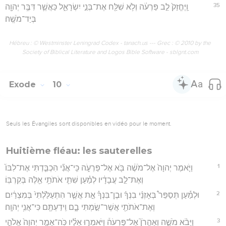
35
וַֽיֶּחֱזַק֙ לֵ֣ב פַּרְעֹ֔ה וְלֹ֥א שִׁלַּ֖ח אֶת־בְּנֵ֣י יִשְׂרָאֵ֑ל כַּאֲשֶׁ֛ר דִּבֶּ֥ר יְהוָ֖ה
בְּיַד־מֹשֶֽׁה׃
Hébreu : © Westminster Leningrad Codex - tanach.us --- Grec : © 2010 by the
Society of Biblical Literature and Logos Bible Software - sblgnt.com
Exode
10
Seuls les Évangiles sont disponibles en vidéo pour le moment.
Huitième fléau: les sauterelles
1
וַיֹּ֤אמֶר יְהוָה֙ אֶל־מֹשֶׁ֔ה בֹּ֖א אֶל־פַּרְעֹ֑ה כִּֽי־אֲנִ֞י הִכְבַּ֤דְתִּי אֶת־לִבּוֹ֙
וְאֶת־לֵ֣ב עֲבָדָ֔יו לְמַ֗עַן שִׁתִ֛י אֹתֹתַ֥י אֵ֖לֶּה בְּקִרְבּֽוֹ׃
2
וּלְמַ֡עַן תְּסַפֵּר֩ בְּאָזְנֵ֨י בִנְךָ֜ וּבֶן־בִּנְךָ֗ אֵ֣ת אֲשֶׁ֤ר הִתְעַלַּ֙לְתִּי֙ בְּמִצְרַ֔יִם
וְאֶת־אֹתֹתַ֖י אֲשֶׁר־שַׂ֣מְתִּי בָ֑ם וִֽידַעְתֶּ֖ם כִּי־אֲנִ֥י יְהוָֽה׃
3
וַיָּבֹ֨א מֹשֶׁ֣ה וְאַהֲרֹן֮ אֶל־פַּרְעֹה֒ וַיֹּאמְר֣וּ אֵלָ֗יו כֹּֽה־אָמַ֤ר יְהוָה֙ אֱלֹהֵ֣י