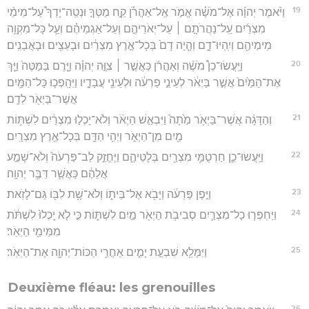
19
וַיֹּ֨אמֶר יְהוָ֜ה אֶל־מֹשֶׁ֗ה אֱמֹ֣ר אֶֽל־אַהֲרֹ֡ן קַ֣ח מַטְּךָ֣ וּנְטֵֽה־יָדְךָ֩ עַל־מֵימֵ֨י
מִצְרַ֜יִם עַֽל־נַהֲרֹתָ֣ם ׀ עַל־יְאֹרֵיהֶ֣ם וְעַל־אַגְמֵיהֶ֗ם וְעַ֛ל כָּל־מִקְוֵ֥ה
מֵימֵיהֶ֖ם וְיִֽהְיוּ־דָ֑ם וְהָ֤יָה דָם֙ בְּכָל־אֶ֣רֶץ מִצְרַ֔יִם וּבָעֵצִ֖ים וּבָאֲבָנִֽים׃
20
וַיַּֽעֲשׂוּ־כֵן֩ מֹשֶׁ֨ה וְאַהֲרֹ֜ן כַּאֲשֶׁ֣ר ׀ צִוָּ֣ה יְהוָ֗ה וַיָּ֤רֶם בַּמַּטֶּה֙ וַיַּ֤ךְ
אֶת־הַמַּ֙יִם֙ אֲשֶׁ֣ר בַּיְאֹ֔ר לְעֵינֵ֣י פַרְעֹ֔ה וּלְעֵינֵ֖י עֲבָדָ֑יו וַיֵּהָֽפְכ֛וּ כָּל־הַמַּ֥יִם
אֲשֶׁר־בַּיְאֹ֖ר לְדָֽם׃
21
וְהַדָּגָ֨ה אֲשֶׁר־בַּיְאֹ֥ר מֵ֙תָה֙ וַיִּבְאַ֣שׁ הַיְאֹ֔ר וְלֹא־יָכְל֣וּ מִצְרַ֔יִם לִשְׁתּ֥וֹת
מַ֖יִם מִן־הַיְאֹ֑ר וַיְהִ֥י הַדָּ֖ם בְּכָל־אֶ֥רֶץ מִצְרָֽיִם׃
22
וַיַּֽעֲשׂוּ־כֵ֛ן חַרְטֻמֵּ֥י מִצְרַ֖יִם בְּלָטֵיהֶ֑ם וַיֶּחֱזַ֤ק לֵב־פַּרְעֹה֙ וְלֹא־שָׁמַ֣ע
אֲלֵהֶ֔ם כַּאֲשֶׁ֖ר דִּבֶּ֥ר יְהוָֽה׃
23
וַיִּ֣פֶן פַּרְעֹ֔ה וַיָּבֹ֖א אֶל־בֵּית֑וֹ וְלֹא־שָׁ֥ת לִבּ֖וֹ גַּם־לָזֹֽאת׃
24
וַיַּחְפְּר֧וּ כָל־מִצְרַ֛יִם סְבִיבֹ֥ת הַיְאֹ֖ר מַ֣יִם לִשְׁתּ֑וֹת כִּ֣י לֹ֤א יָֽכְלוּ֙ לִשְׁתֹּ֔ת
מִמֵּימֵ֖י הַיְאֹֽר׃
25
וַיִּמָּלֵ֖א שִׁבְעַ֣ת יָמִ֑ים אַחֲרֵ֥י הַכּוֹת־יְהוָ֖ה אֶת־הַיְאֹֽר׃
Deuxième fléau: les grenouilles
26