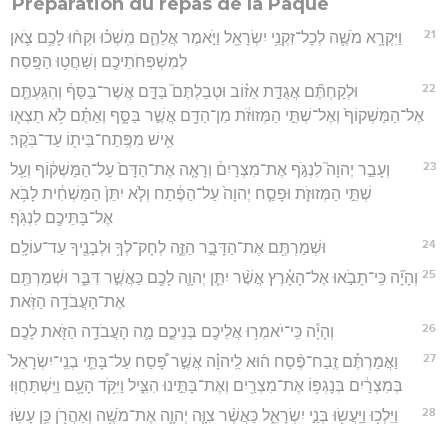
Préparation du repas de la Pâque
21
וַיִּקְרָ֥א מֹשֶׁ֛ה לְכָל־זִקְנֵ֥י יִשְׂרָאֵ֖ל וַיֹּ֣אמֶר אֲלֵהֶ֑ם מִֽשְׁכ֗וּ וּקְח֨וּ לָכֶ֥ם צֹ֛אן
לְמִשְׁפְּחֹתֵיכֶ֖ם וְשַׁחֲט֥וּ הַפָּֽסַח׃
22
וּלְקַחְתֶּ֞ם אֲגֻדַּ֣ת אֵז֗וֹב וּטְבַלְתֶּם֮ בַּדָּ֣ם אֲשֶׁר־בַּסַּף֒ וְהִגַּעְתֶּ֤ם
אֶל־הַמַּשְׁקוֹף֙ וְאֶל־שְׁתֵּ֣י הַמְּזוּזֹ֔ת מִן־הַדָּ֖ם אֲשֶׁ֣ר בַּסָּ֑ף וְאַתֶּ֗ם לֹ֥א תֵצְא֛וּ
אִ֥ישׁ מִפֶּֽתַח־בֵּית֖וֹ עַד־בֹּֽקֶר׃
23
וְעָבַ֣ר יְהוָה֮ לִנְגֹּ֣ף אֶת־מִצְרַיִם֒ וְרָאָ֤ה אֶת־הַדָּם֙ עַל־הַמַּשְׁק֔וֹף וְעַ֖ל
שְׁתֵּ֣י הַמְּזוּזֹ֑ת וּפָסַ֤ח יְהוָה֙ עַל־הַפֶּ֔תַח וְלֹ֤א יִתֵּן֙ הַמַּשְׁחִ֔ית לָבֹ֥א
אֶל־בָּתֵּיכֶ֖ם לִנְגֹּֽף׃
24
וּשְׁמַרְתֶּ֖ם אֶת־הַדָּבָ֣ר הַזֶּ֑ה לְחָק־לְךָ֥ וּלְבָנֶ֖יךָ עַד־עוֹלָֽם׃
25
וְהָיָ֞ה כִּֽי־תָבֹ֣אוּ אֶל־הָאָ֗רֶץ אֲשֶׁ֨ר יִתֵּ֧ן יְהוָ֛ה לָכֶ֖ם כַּאֲשֶׁ֣ר דִּבֵּ֑ר וּשְׁמַרְתֶּ֖ם
אֶת־הָעֲבֹדָ֥ה הַזֹּֽאת׃
26
וְהָיָ֕ה כִּֽי־יֹאמְר֥וּ אֲלֵיכֶ֖ם בְּנֵיכֶ֑ם מָ֛ה הָעֲבֹדָ֥ה הַזֹּ֖את לָכֶֽם׃
27
וַאֲמַרְתֶּ֡ם זֶֽבַח־פֶּ֨סַח ה֜וּא לַֽיהוָ֗ה אֲשֶׁ֣ר פָּ֠סַח עַל־בָּתֵּ֤י בְנֵֽי־יִשְׂרָאֵל֙
בְּמִצְרַ֔יִם בְּנָגְפּ֥וֹ אֶת־מִצְרַ֖יִם וְאֶת־בָּתֵּ֣ינוּ הִצִּ֑יל וַיִּקֹּ֥ד הָעָ֖ם וַיִּֽשְׁתַּחֲוּֽוּ׃
28
וַיֵּלְכ֥וּ וַיַּֽעֲשׂ֖וּ בְּנֵ֣י יִשְׂרָאֵ֑ל כַּאֲשֶׁ֨ר צִוָּ֧ה יְהוָ֛ה אֶת־מֹשֶׁ֥ה וְאַהֲרֹ֖ן כֵּ֥ן עָשֽׂוּ׃