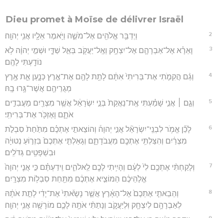
Dieu promet à Moïse de délivrer Israël
2
וַיְדַבֵּ֥ר אֱלֹהִ֖ים אֶל־מֹשֶׁ֑ה וַיֹּ֥אמֶר אֵלָ֖יו אֲנִ֥י יְהוָֽה׃
3
וָאֵרָ֗א אֶל־אַבְרָהָ֛ם אֶל־יִצְחָ֥ק וְאֶֽל־יַעֲקֹ֖ב בְּאֵ֣ל שַׁדָּ֑י וּשְׁמִ֣י יְהוָ֔ה לֹ֥א
נוֹדַ֖עְתִּי לָהֶֽם׃
4
וְגַ֨ם הֲקִמֹ֤תִי אֶת־בְּרִיתִי֙ אִתָּ֔ם לָתֵ֥ת לָהֶ֖ם אֶת־אֶ֣רֶץ כְּנָ֑עַן אֵ֛ת אֶ֥רֶץ
מְגֻרֵיהֶ֖ם אֲשֶׁר־גָּ֥רוּ בָֽהּ׃
5
וְגַ֣ם ׀ אֲנִ֣י שָׁמַ֗עְתִּי אֶֽת־נַאֲקַת֙ בְּנֵ֣י יִשְׂרָאֵ֔ל אֲשֶׁ֥ר מִצְרַ֖יִם מַעֲבִדִ֣ים
אֹתָ֑ם וָאֶזְכֹּ֖ר אֶת־בְּרִיתִֽי׃
6
לָכֵ֞ן אֱמֹ֥ר לִבְנֵֽי־יִשְׂרָאֵ֘ל אֲנִ֣י יְהוָה֒ וְהוֹצֵאתִ֣י אֶתְכֶ֗ם מִתַּ֙חַת֙ סִבְלֹ֣ת
מִצְרַ֔יִם וְהִצַּלְתִּ֥י אֶתְכֶ֖ם מֵעֲבֹדָתָ֑ם וְגָאַלְתִּ֤י אֶתְכֶם֙ בִּזְר֣וֹעַ נְטוּיָ֔ה
וּבִשְׁפָטִ֖ים גְּדֹלִֽים׃
7
וְלָקַחְתִּ֨י אֶתְכֶ֥ם לִי֙ לְעָ֔ם וְהָיִ֥יתִי לָכֶ֖ם לֵֽאלֹהִ֑ים וִֽידַעְתֶּ֗ם כִּ֣י אֲנִ֤י יְהוָה֙
אֱלֹ֣הֵיכֶ֔ם הַמּוֹצִ֣יא אֶתְכֶ֔ם מִתַּ֖חַת סִבְל֥וֹת מִצְרָֽיִם׃
8
וְהֵבֵאתִ֤י אֶתְכֶם֙ אֶל־הָאָ֔רֶץ אֲשֶׁ֤ר נָשָׂ֙אתִי֙ אֶת־יָדִ֔י לָתֵ֣ת אֹתָ֔הּ
לְאַבְרָהָ֥ם לְיִצְחָ֖ק וּֽלְיַעֲקֹ֑ב וְנָתַתִּ֨י אֹתָ֥הּ לָכֶ֛ם מוֹרָשָׁ֖ה אֲנִ֥י יְהוָֽה׃
9