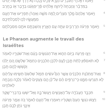
וַיֹּ֣אמְר֔וּ אֱלֹהֵ֥י הָעִבְרִ֖ים נִקְרָ֣א עָלֵ֑ינוּ נֵ֣לֲכָה נָּ֡א דֶּרֶךְ֩ שְׁלֹ֨שֶׁת יָמִ֜ים
בַּמִּדְבָּ֗ר וְנִזְבְּחָה֙ לַֽיהוָ֣ה אֱלֹהֵ֔ינוּ פֶּ֨ן־יִפְגָּעֵ֔נוּ בַּדֶּ֖בֶר א֥וֹ בֶחָֽרֶב׃
4
וַיֹּ֤אמֶר אֲלֵהֶם֙ מֶ֣לֶךְ מִצְרַ֔יִם לָ֚מָּה מֹשֶׁ֣ה וְאַהֲרֹ֔ן תַּפְרִ֥יעוּ אֶת־הָעָ֖ם
מִמַּֽעֲשָׂ֑יו לְכ֖וּ לְסִבְלֹתֵיכֶֽם׃
5
וַיֹּ֣אמֶר פַּרְעֹ֔ה הֵן־רַבִּ֥ים עַתָּ֖ה עַ֣ם הָאָ֑רֶץ וְהִשְׁבַּתֶּ֥ם אֹתָ֖ם מִסִּבְלֹתָֽם׃
Le Pharaon augmente le travail des
Israélites
6
וַיְצַ֥ו פַּרְעֹ֖ה בַּיּ֣וֹם הַה֑וּא אֶת־הַנֹּגְשִׂ֣ים בָּעָ֔ם וְאֶת־שֹׁטְרָ֖יו לֵאמֹֽר׃
7
לֹ֣א תֹאסִפ֞וּן לָתֵ֨ת תֶּ֧בֶן לָעָ֛ם לִלְבֹּ֥ן הַלְּבֵנִ֖ים כִּתְמ֣וֹל שִׁלְשֹׁ֑ם הֵ֚ם יֵֽלְכ֔וּ
וְקֹשְׁשׁ֥וּ לָהֶ֖ם תֶּֽבֶן׃
8
וְאֶת־מַתְכֹּ֨נֶת הַלְּבֵנִ֜ים אֲשֶׁ֣ר הֵם֩ עֹשִׂ֨ים תְּמ֤וֹל שִׁלְשֹׁם֙ תָּשִׂ֣ימוּ עֲלֵיהֶ֔ם
לֹ֥א תִגְרְע֖וּ מִמֶּ֑נּוּ כִּֽי־נִרְפִּ֣ים הֵ֔ם עַל־כֵּ֗ן הֵ֤ם צֹֽעֲקִים֙ לֵאמֹ֔ר נֵלְכָ֖ה נִזְבְּחָ֥ה
לֵאלֹהֵֽינוּ׃
9
תִּכְבַּ֧ד הָעֲבֹדָ֛ה עַל־הָאֲנָשִׁ֖ים וְיַעֲשׂוּ־בָ֑הּ וְאַל־יִשְׁע֖וּ בְּדִבְרֵי־שָֽׁקֶר׃
10
וַיֵּ֨צְא֜וּ נֹגְשֵׂ֤י הָעָם֙ וְשֹׁ֣טְרָ֔יו וַיֹּאמְר֥וּ אֶל־הָעָ֖ם לֵאמֹ֑ר כֹּ֚ה אָמַ֣ר פַּרְעֹ֔ה
אֵינֶ֛נִּי נֹתֵ֥ן לָכֶ֖ם תֶּֽבֶן׃