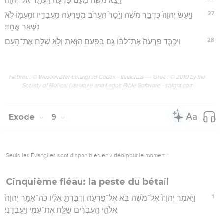
וַיֵּצֵ֥א מֹשֶׁ֖ה מֵעִ֣ם פַּרְעֹ֑ה וַיֶּעְתַּ֖ר אֶל־יְהוָֽה׃
27
וַיַּ֤עַשׂ יְהוָה֙ כִּדְבַ֣ר מֹשֶׁ֔ה וַיָּ֙סַר֙ הֶעָרֹ֔ב מִפַּרְעֹ֖ה מֵעֲבָדָ֣יו וּמֵעַמּ֑וֹ לֹ֥א
נִשְׁאַ֖ר אֶחָֽד׃
28
וַיַּכְבֵּ֤ד פַּרְעֹה֙ אֶת־לִבּ֔וֹ גַּ֖ם בַּפַּ֣עַם הַזֹּ֑את וְלֹ֥א שִׁלַּ֖ח אֶת־הָעָֽם׃
Hébreu : © Westminster Leningrad Codex - tanach.us --- Grec : © 2010 by the
Society of Biblical Literature and Logos Bible Software - sblgnt.com
Exode
9
Seuls les Évangiles sont disponibles en vidéo pour le moment.
Cinquième fléau: la peste du bétail
1
וַיֹּ֤אמֶר יְהוָה֙ אֶל־מֹשֶׁ֔ה בֹּ֖א אֶל־פַּרְעֹ֑ה וְדִבַּרְתָּ֣ אֵלָ֗יו כֹּֽה־אָמַ֤ר יְהוָה֙
אֱלֹהֵ֣י הָֽעִבְרִ֔ים שַׁלַּ֥ח אֶת־עַמִּ֖י וְיַֽעַבְדֻֽנִי׃