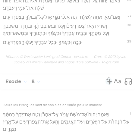
וַיֹּ֤אמֶר יְהוָה֙ אֶל־מֹשֶׁ֔ה בֹּ֖א אֶל־פַּרְעֹ֑ה וְאָמַרְתָּ֣ אֵלָ֗יו כֹּ֚ה אָמַ֣ר יְהוָ֔ה
שַׁלַּ֥ח אֶת־עַמִּ֖י וְיַֽעַבְדֻֽנִי׃
27
וְאִם־מָאֵ֥ן אַתָּ֖ה לְשַׁלֵּ֑חַ הִנֵּ֣ה אָנֹכִ֗י נֹגֵ֛ף אֶת־כָּל־גְּבוּלְךָ֖ בַּֽצְפַרְדְּעִֽים׃
28
וְשָׁרַ֣ץ הַיְאֹר֮ צְפַרְדְּעִים֒ וְעָלוּ֙ וּבָ֣אוּ בְּבֵיתֶ֔ךָ וּבַחֲדַ֥ר מִשְׁכָּבְךָ֖
וְעַל־מִטָּתֶ֑ךָ וּבְבֵ֤ית עֲבָדֶ֙יךָ֙ וּבְעַמֶּ֔ךָ וּבְתַנּוּרֶ֖יךָ וּבְמִשְׁאֲרוֹתֶֽיךָ׃
29
וּבְכָ֥ה וּֽבְעַמְּךָ֖ וּבְכָל־עֲבָדֶ֑יךָ יַעֲל֖וּ הַֽצְפַרְדְּעִֽים׃
Hébreu : © Westminster Leningrad Codex - tanach.us --- Grec : © 2010 by the
Society of Biblical Literature and Logos Bible Software - sblgnt.com
Exode
8
Seuls les Évangiles sont disponibles en vidéo pour le moment.
1
וַיֹּ֣אמֶר יְהוָה֮ אֶל־מֹשֶׁה֒ אֱמֹ֣ר אֶֽל־אַהֲרֹ֗ן נְטֵ֤ה אֶת־יָדְךָ֙ בְּמַטֶּ֔ךָ
עַל־הַ֨נְּהָרֹ֔ת עַל־הַיְאֹרִ֖ים וְעַל־הָאֲגַמִּ֑ים וְהַ֥עַל אֶת־הַֽצְפַרְדְּעִ֖ים עַל־אֶ֥רֶץ
מִצְרָֽיִם׃