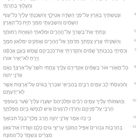
וְהֶעֱל֖וּךָ בְּחֶרְמִֽי׃
4
וּנְטַשְׁתִּ֣יךָ בָאָ֔רֶץ עַל־פְּנֵ֥י הַשָּׂדֶ֖ה אֲטִילֶ֑ךָ וְהִשְׁכַּנְתִּ֤י עָלֶ֙יךָ֙ כָּל־ע֣וֹף
הַשָּׁמַ֔יִם וְהִשְׂבַּעְתִּ֥י מִמְּךָ֖ חַיַּ֥ת כָּל־הָאָֽרֶץ׃
5
וְנָתַתִּ֥י אֶת־בְּשָׂרְךָ֖ עַל־הֶֽהָרִ֑ים וּמִלֵּאתִ֥י הַגֵּאָי֖וֹת רָמוּתֶֽךָ׃
6
וְהִשְׁקֵיתִ֨י אֶ֧רֶץ צָפָתְךָ֛ מִדָּמְךָ֖ אֶל־הֶֽהָרִ֑ים וַאֲפִקִ֖ים יִמָּלְא֥וּן מִמֶּֽךָּ׃
7
וְכִסֵּיתִ֤י בְכַבּֽוֹתְךָ֙ שָׁמַ֔יִם וְהִקְדַּרְתִּ֖י אֶת־כֹּֽכְבֵיהֶ֑ם שֶׁ֚מֶשׁ בֶּעָנָ֣ן אֲכַסֶּ֔נּוּ
וְיָרֵ֖חַ לֹא־יָאִ֥יר אוֹרֽוֹ׃
8
כָּל־מְא֤וֹרֵי אוֹר֙ בַּשָּׁמַ֔יִם אַקְדִּירֵ֖ם עָלֶ֑יךָ וְנָתַ֤תִּי חֹ֙שֶׁךְ֙ עַֽל־אַרְצְךָ֔ נְאֻ֖ם
אֲדֹנָ֥י יְהוִֽה׃
9
וְהִ֨כְעַסְתִּ֔י לֵ֖ב עַמִּ֣ים רַבִּ֑ים בַּהֲבִיאִ֤י שִׁבְרְךָ֙ בַּגּוֹיִ֔ם עַל־אֲרָצ֖וֹת אֲשֶׁ֥ר
לֹֽא־יְדַעְתָּֽם׃
10
וַהֲשִׁמּוֹתִ֨י עָלֶ֜יךָ עַמִּ֣ים רַבִּ֗ים וּמַלְכֵיהֶם֙ יִשְׂעֲר֤וּ עָלֶ֙יךָ֙ שַׂ֔עַר בְּעוֹפְפִ֥י
חַרְבִּ֖י עַל־פְּנֵיהֶ֑ם וְחָרְד֤וּ לִרְגָעִים֙ אִ֣ישׁ לְנַפְשׁ֔וֹ בְּי֖וֹם מַפַּלְתֶּֽךָ׃
11
כִּ֛י כֹּ֥ה אָמַ֖ר אֲדֹנָ֣י יְהוִ֑ה חֶ֥רֶב מֶֽלֶךְ־בָּבֶ֖ל תְּבוֹאֶֽךָ׃
12
בְּחַרְב֤וֹת גִּבּוֹרִים֙ אַפִּ֣יל הֲמוֹנֶ֔ךָ עָרִיצֵ֥י גוֹיִ֖ם כֻּלָּ֑ם וְשָֽׁדְדוּ֙ אֶת־גְּא֣וֹן
מִצְרַ֔יִם וְנִשְׁמַ֖ד כָּל־הֲמוֹנָֽהּ׃