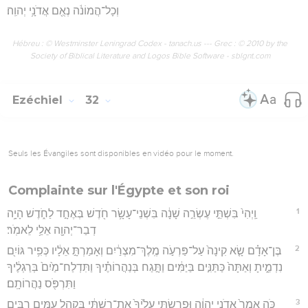
וְכָל־הֲמוֹנֹ֔ה נְאֻ֖ם אֲדֹנָ֥י יְהוִֽה׃
Hébreu : © Westminster Leningrad Codex - tanach.us --- Grec : © 2010 by the
Society of Biblical Literature and Logos Bible Software - sblgnt.com
Ezéchiel
32
Seuls les Évangiles sont disponibles en vidéo pour le moment.
Complainte sur l'Égypte et son roi
1
וַֽיְהִי֙ בִּשְׁתֵּ֣י עֶשְׂרֵ֣ה שָׁנָ֔ה בִּשְׁנֵי־עָשָׂ֥ר חֹ֖דֶשׁ בְּאֶחָ֣ד לַחֹ֑דֶשׁ הָיָ֥ה
דְבַר־יְהוָ֖ה אֵלַ֥י לֵאמֹֽר׃
2
בֶּן־אָדָ֗ם שָׂ֤א קִינָה֙ עַל־פַּרְעֹ֣ה מֶֽלֶךְ־מִצְרַ֔יִם וְאָמַרְתָּ֣ אֵלָ֔יו כְּפִ֥יר גּוֹיִ֖ם
נִדְמֵ֑יתָ וְאַתָּה֙ כַּתַּנִּ֣ים בַּיַּמִּ֔ים וַתָּ֣גַח בְּנַהֲרוֹתֶ֗יךָ וַתִּדְלַח־מַ֙יִם֙ בְּרַגְלֶ֔יךָ
וַתִּרְפֹּ֖ס נַהֲרוֹתָֽם׃
3
כֹּ֤ה אָמַר֙ אֲדֹנָ֣י יְהוִ֔ה וּפָרַשְׂתִּ֤י עָלֶ֙יךָ֙ אֶת־רִשְׁתִּ֔י בִּקְהַ֖ל עַמִּ֣ים רַבִּ֑ים