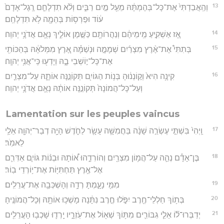
13
וְהַֽאֲבַדְתִּי֙ אֶת־כָּל־בְּהֶמְתָּ֔הּ מֵעַ֖ל מַ֣יִם רַבִּ֑ים וְלֹ֨א תִדְלָחֵ֤ם רֶֽגֶל־אָדָם֙
ע֔וֹד וּפַרְס֥וֹת בְּהֵמָ֖ה לֹ֥א תִדְלָחֵֽם׃
14
אָ֚ז אַשְׁקִ֣יעַ מֵֽימֵיהֶ֔ם וְנַהֲרוֹתָ֖ם כַּשֶּׁ֣מֶן אוֹלִ֑יךְ נְאֻ֖ם אֲדֹנָ֥י יְהוִֽה׃
15
בְּתִתִּי֩ אֶת־אֶ֨רֶץ מִצְרַ֜יִם שְׁמָמָ֣ה וּנְשַׁמָּ֗ה אֶ֚רֶץ מִמְּלֹאָ֔הּ בְּהַכּוֹתִ֖י
אֶת־כָּל־י֣וֹשְׁבֵי בָ֑הּ וְיָדְע֖וּ כִּֽי־אֲנִ֥י יְהוָֽה׃
16
קִינָ֥ה הִיא֙ וְק֣וֹנְנ֔וּהָ בְּנ֥וֹת הַגּוֹיִ֖ם תְּקוֹנֵ֣נָּה אוֹתָ֑הּ עַל־מִצְרַ֤יִם
וְעַל־כָּל־הֲמוֹנָהּ֙ תְּקוֹנֵ֣נָּה אוֹתָ֔הּ נְאֻ֖ם אֲדֹנָ֥י יְהוִֽה׃
Lamentation sur les peuples vaincus
17
וַֽיְהִי֙ בִּשְׁתֵּ֣י עֶשְׂרֵ֣ה שָׁנָ֔ה בַּחֲמִשָּׁ֥ה עָשָׂ֖ר לַחֹ֑דֶשׁ הָיָ֥ה דְבַר־יְהוָ֖ה אֵלַ֥י
לֵאמֹֽר׃
18
בֶּן־אָדָ֕ם נְהֵ֛ה עַל־הֲמ֥וֹן מִצְרַ֖יִם וְהוֹרִדֵ֑הוּ א֠וֹתָהּ וּבְנ֨וֹת גּוֹיִ֧ם אַדִּרִ֛ם
אֶל־אֶ֥רֶץ תַּחְתִּיּ֖וֹת אֶת־י֥וֹרְדֵי בֽוֹר׃
19
מִמִּ֖י נָעָ֑מְתָּ רְדָ֥ה וְהָשְׁכְּבָ֖ה אֶת־עֲרֵלִֽים׃
20
בְּת֥וֹךְ חַלְלֵי־חֶ֖רֶב יִפֹּ֑לוּ חֶ֣רֶב נִתָּ֔נָה מָשְׁכ֥וּ אוֹתָ֖הּ וְכָל־הֲמוֹנֶֽיהָ׃
21
יְדַבְּרוּ־ל֞וֹ אֵלֵ֧י גִבּוֹרִ֛ים מִתּ֥וֹךְ שְׁא֖וֹל אֶת־עֹֽזְרָ֑יו יָֽרְד֛וּ שָׁכְב֥וּ הָעֲרֵלִ֖ים