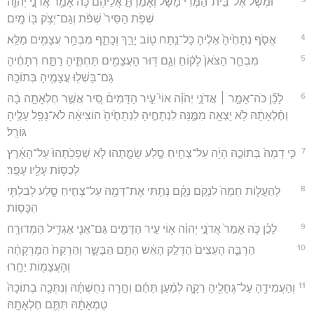
וּמְשֹׁ֤ל אֶל־בֵּית־הַמֶּ֙רִי֙ מָשָׁ֔ל וְאָמַרְתָּ֣ אֲלֵיהֶ֔ם כֹּ֥ה אָמַ֖ר אֲדֹנָ֣י יְהוִ֑ה
שְׁפֹ֤ת הַסִּיר֙ שְׁפֹ֔ת וְגַם־יְצֹ֥ק בּ֖וֹ מָֽיִם׃
4
אֱסֹ֤ף נְתָחֶ֙יהָ֙ אֵלֶ֔יהָ כָּל־נֵ֥תַח ט֖וֹב יָרֵ֣ךְ וְכָתֵ֑ף מִבְחַ֥ר עֲצָמִ֖ים מַלֵּֽא׃
5
מִבְחַ֤ר הַצֹּאן֙ לָק֔וֹחַ וְגַ֛ם דּ֥וּר הָעֲצָמִ֖ים תַּחְתֶּ֑יהָ רַתַּ֣ח רְתָחֶ֔יהָ
גַּם־בָּשְׁל֥וּ עֲצָמֶ֖יהָ בְּתוֹכָֽהּ׃
6
לָכֵ֞ן כֹּה־אָמַ֣ר ׀ אֲדֹנָ֣י יְהֹוִ֗ה אוֹי֮ עִ֣יר הַדָּמִים֒ סִ֚יר אֲשֶׁ֣ר חֶלְאָתָ֣ה בָ֔הּ
וְחֶ֨לְאָתָ֔הּ לֹ֥א יָצְאָ֖ה מִמֶּ֑נָּה לִנְתָחֶ֤יהָ לִנְתָחֶ֙יהָ֙ הוֹצִיאָ֔הּ לֹא־נָפַ֥ל עָלֶ֖יהָ
גּוֹרָֽל׃
7
כִּ֤י דָמָהּ֙ בְּתוֹכָ֣הּ הָיָ֔ה עַל־צְחִ֥יחַ סֶ֖לַע שָׂמָ֑תְהוּ לֹ֤א שְׁפָכַ֙תְהוּ֙ עַל־הָאָ֔רֶץ
לְכַסּ֥וֹת עָלָ֖יו עָפָֽר׃
8
לְהַעֲל֤וֹת חֵמָה֙ לִנְקֹ֣ם נָקָ֔ם נָתַ֥תִּי אֶת־דָּמָ֖הּ עַל־צְחִ֣יחַ סָ֑לַע לְבִלְתִּ֖י
הִכָּסֽוֹת׃
9
לָכֵ֗ן כֹּ֤ה אָמַר֙ אֲדֹנָ֣י יְהוִ֔ה א֖וֹי עִ֣יר הַדָּמִ֑ים גַּם־אֲנִ֖י אַגְדִּ֥יל הַמְּדוּרָֽה׃
10
הַרְבֵּ֤ה הָעֵצִים֙ הַדְלֵ֣ק הָאֵ֔שׁ הָתֵ֖ם הַבָּשָׂ֑ר וְהַרְקַח֙ הַמֶּרְקָחָ֔ה
וְהָעֲצָמ֖וֹת יֵחָֽרוּ׃
11
וְהַעֲמִידֶ֥הָ עַל־גֶּחָלֶ֖יהָ רֵקָ֑ה לְמַ֨עַן תֵּחַ֜ם וְחָ֣רָה נְחֻשְׁתָּ֗הּ וְנִתְּכָ֤ה בְתוֹכָהּ֙
טֻמְאָתָ֔הּ תִּתֻּ֖ם חֶלְאָתָֽהּ׃