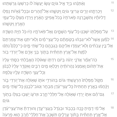
11
וְאֶ֨תְּנֵ֔הוּ בְּיַ֖ד אֵ֣יל גּוֹיִ֑ם עָשׂ֤וֹ יַֽעֲשֶׂה֙ ל֔וֹ כְּרִשְׁע֖וֹ גֵּרַשְׁתִּֽהוּ׃
12
וַיִּכְרְתֻ֧הוּ זָרִ֛ים עָרִיצֵ֥י גוֹיִ֖ם וַֽיִּטְּשֻׁ֑הוּ אֶל־הֶ֠הָרִים וּבְכָל־גֵּ֨אָי֜וֹת נָפְל֣וּ
דָלִיּוֹתָ֗יו וַתִּשָּׁבַ֤רְנָה פֹֽארֹתָיו֙ בְּכֹל֙ אֲפִיקֵ֣י הָאָ֔רֶץ וַיֵּרְד֧וּ מִצִּלּ֛וֹ כָּל־עַמֵּ֥י
הָאָ֖רֶץ וַֽיִּטְּשֻֽׁהוּ׃
13
עַל־מַפַּלְתּ֥וֹ יִשְׁכְּנ֖וּ כָּל־ע֣וֹף הַשָּׁמָ֑יִם וְאֶל־פֹּארֹתָ֣יו הָי֔וּ כֹּ֖ל חַיַּ֥ת הַשָּׂדֶֽה׃
14
לְמַ֡עַן אֲשֶׁר֩ לֹא־יִגְבְּה֨וּ בְקוֹמָתָ֜ם כָּל־עֲצֵי־מַ֗יִם וְלֹֽא־יִתְּנ֤וּ אֶת־צַמַּרְתָּם֙
אֶל־בֵּ֣ין עֲבֹתִ֔ים וְלֹֽא־יַעַמְד֧וּ אֵלֵיהֶ֛ם בְּגָבְהָ֖ם כָּל־שֹׁ֣תֵי מָ֑יִם כִּֽי־כֻלָּם֩ נִתְּנ֨וּ
לַמָּ֜וֶת אֶל־אֶ֣רֶץ תַּחְתִּ֗ית בְּת֛וֹךְ בְּנֵ֥י אָדָ֖ם אֶל־י֥וֹרְדֵי בֽוֹר׃
15
כֹּֽה־אָמַ֞ר אֲדֹנָ֣י יְהוִ֗ה בְּי֨וֹם רִדְתּ֤וֹ שְׁא֙וֹלָה֙ הֶאֱבַ֜לְתִּי כִּסֵּ֤תִי עָלָיו֙
אֶת־תְּה֔וֹם וָֽאֶמְנַע֙ נַהֲרוֹתֶ֔יהָ וַיִּכָּלְא֖וּ מַ֣יִם רַבִּ֑ים וָאַקְדִּ֤ר עָלָיו֙ לְבָנ֔וֹן
וְכָל־עֲצֵ֥י הַשָּׂדֶ֖ה עָלָ֥יו עֻלְפֶּֽה׃
16
מִקּ֤וֹל מַפַּלְתּוֹ֙ הִרְעַ֣שְׁתִּי גוֹיִ֔ם בְּהוֹרִדִ֥י אֹת֛וֹ שְׁא֖וֹלָה אֶת־י֣וֹרְדֵי ב֑וֹר
וַיִּנָּ֨חֲמ֜וּ בְּאֶ֤רֶץ תַּחְתִּית֙ כָּל־עֲצֵי־עֵ֔דֶן מִבְחַ֥ר וְטוֹב־לְבָנ֖וֹן כָּל־שֹׁ֥תֵי מָֽיִם׃
17
גַּם־הֵ֗ם אִתּ֛וֹ יָרְד֥וּ שְׁא֖וֹלָה אֶל־חַלְלֵי־חָ֑רֶב וּזְרֹע֛וֹ יָשְׁב֥וּ בְצִלּ֖וֹ בְּת֥וֹךְ
גּוֹיִֽם׃
18
אֶל־מִ֨י דָמִ֥יתָ כָּ֛כָה בְּכָב֥וֹד וּבְגֹ֖דֶל בַּעֲצֵי־עֵ֑דֶן וְהוּרַדְתָּ֨ אֶת־עֲצֵי־עֵ֜דֶן
אֶל־אֶ֣רֶץ תַּחְתִּ֗ית בְּת֨וֹךְ עֲרֵלִ֤ים תִּשְׁכַּב֙ אֶת־חַלְלֵי־חֶ֔רֶב ה֤וּא פַרְעֹה֙