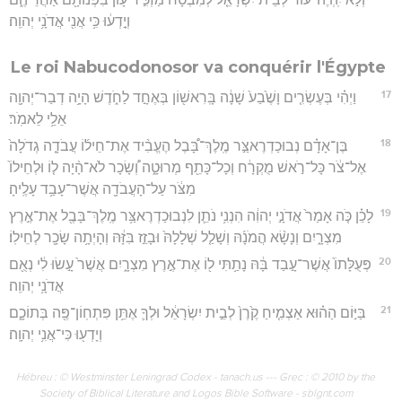
וְיָ֣דְע֔וּ כִּ֥י אֲנִ֖י אֲדֹנָ֥י יְהוִֽה׃
Le roi Nabucodonosor va conquérir l'Égypte
17
וַיְהִ֗י בְּעֶשְׂרִ֤ים וָשֶׁ֙בַע֙ שָׁנָ֔ה בָּֽרִאשׁ֖וֹן בְּאֶחָ֣ד לַחֹ֑דֶשׁ הָיָ֥ה דְבַר־יְהוָ֖ה
אֵלַ֥י לֵאמֹֽר׃
18
בֶּן־אָדָ֗ם נְבוּכַדְרֶאצַּ֣ר מֶֽלֶךְ־בָּ֠בֶל הֶעֱבִ֨יד אֶת־חֵיל֜וֹ עֲבֹדָ֤ה גְדֹלָה֙
אֶל־צֹ֔ר כָּל־רֹ֣אשׁ מֻקְרָ֔ח וְכָל־כָּתֵ֖ף מְרוּטָ֑ה וְ֠שָׂכָר לֹא־הָ֨יָה ל֤וֹ וּלְחֵילוֹ֙
מִצֹּ֔ר עַל־הָעֲבֹדָ֖ה אֲשֶׁר־עָבַ֥ד עָלֶֽיהָ׃
19
לָכֵ֗ן כֹּ֤ה אָמַר֙ אֲדֹנָ֣י יְהוִ֔ה הִנְנִ֥י נֹתֵ֛ן לִנְבוּכַדְרֶאצַּ֥ר מֶֽלֶךְ־בָּבֶ֖ל אֶת־אֶ֣רֶץ
מִצְרָ֑יִם וְנָשָׂ֨א הֲמֹנָ֜הּ וְשָׁלַ֤ל שְׁלָלָהּ֙ וּבָזַ֣ז בִּזָּ֔הּ וְהָיְתָ֥ה שָׂכָ֖ר לְחֵילֽוֹ׃
20
פְּעֻלָּתוֹ֙ אֲשֶׁר־עָ֣בַד בָּ֔הּ נָתַ֥תִּי ל֖וֹ אֶת־אֶ֣רֶץ מִצְרָ֑יִם אֲשֶׁר֙ עָ֣שׂוּ לִ֔י נְאֻ֖ם
אֲדֹנָ֥י יְהוִֽה׃
21
בַּיּ֣וֹם הַה֗וּא אַצְמִ֤יחַ קֶ֙רֶן֙ לְבֵ֣ית יִשְׂרָאֵ֔ל וּלְךָ֛ אֶתֵּ֥ן פִּתְחֽוֹן־פֶּ֖ה בְּתוֹכָ֑ם
וְיָדְע֖וּ כִּי־אֲנִ֥י יְהוָֽה׃
Hébreu : © Westminster Leningrad Codex - tanach.us --- Grec : © 2010 by the
Society of Biblical Literature and Logos Bible Software - sblgnt.com