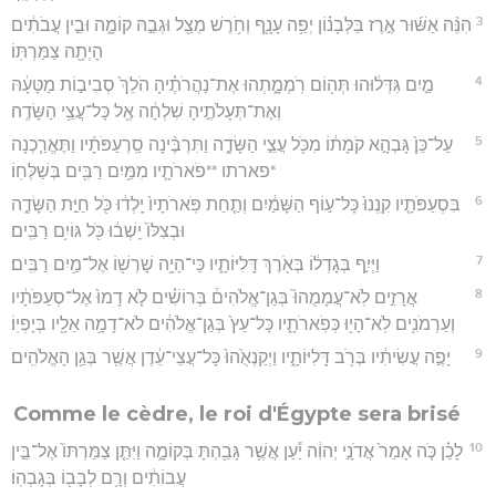
3
הִנֵּ֨ה אַשּׁ֜וּר אֶ֣רֶז בַּלְּבָנ֗וֹן יְפֵ֥ה עָנָ֛ף וְחֹ֥רֶשׁ מֵצַ֖ל וּגְבַ֣הּ קוֹמָ֑ה וּבֵ֣ין עֲבֹתִ֔ים
הָיְתָ֖ה צַמַּרְתּֽוֹ׃
4
מַ֣יִם גִּדְּל֔וּהוּ תְּה֖וֹם רֹֽמְמָ֑תְהוּ אֶת־נַהֲרֹתֶ֗יהָ הֹלֵךְ֙ סְבִיב֣וֹת מַטָּעָ֔הּ
וְאֶת־תְּעָלֹתֶ֣יהָ שִׁלְחָ֔ה אֶ֖ל כָּל־עֲצֵ֥י הַשָּׂדֶֽה׃
5
עַל־כֵּן֙ גָּבְהָ֣א קֹמָת֔וֹ מִכֹּ֖ל עֲצֵ֣י הַשָּׂדֶ֑ה וַתִּרְבֶּ֨ינָה סַֽרְעַפֹּתָ֜יו וַתֶּאֱרַ֧כְנָה
*פארתו **פֹארֹתָ֛יו מִמַּ֥יִם רַבִּ֖ים בְּשַׁלְּחֽוֹ׃
6
בִּסְעַפֹּתָ֤יו קִֽנְנוּ֙ כָּל־ע֣וֹף הַשָּׁמַ֔יִם וְתַ֤חַת פֹּֽארֹתָיו֙ יָֽלְד֔וּ כֹּ֖ל חַיַּ֣ת הַשָּׂדֶ֑ה
וּבְצִלּוֹ֙ יֵֽשְׁב֔וּ כֹּ֖ל גּוֹיִ֥ם רַבִּֽים׃
7
וַיְּיִ֣ף בְּגָדְל֔וֹ בְּאֹ֖רֶךְ דָּֽלִיּוֹתָ֑יו כִּֽי־הָיָ֥ה שָׁרְשׁ֖וֹ אֶל־מַ֥יִם רַבִּֽים׃
8
אֲרָזִ֣ים לֹֽא־עֲמָמֻהוּ֮ בְּגַן־אֱלֹהִים֒ בְּרוֹשִׁ֗ים לֹ֤א דָמוּ֙ אֶל־סְעַפֹּתָ֔יו
וְעַרְמֹנִ֥ים לֹֽא־הָי֖וּ כְּפֹֽארֹתָ֑יו כָּל־עֵץ֙ בְּגַן־אֱלֹהִ֔ים לֹא־דָמָ֥ה אֵלָ֖יו בְּיָפְיֽוֹ׃
9
יָפֶ֣ה עֲשִׂיתִ֔יו בְּרֹ֖ב דָּֽלִיּוֹתָ֑יו וַיְקַנְאֻ֙הוּ֙ כָּל־עֲצֵי־עֵ֔דֶן אֲשֶׁ֖ר בְּגַ֥ן הָאֱלֹהִֽים׃
Comme le cèdre, le roi d'Égypte sera brisé
10
לָכֵ֗ן כֹּ֤ה אָמַר֙ אֲדֹנָ֣י יְהוִ֔ה יַ֕עַן אֲשֶׁ֥ר גָּבַ֖הְתָּ בְּקוֹמָ֑ה וַיִּתֵּ֤ן צַמַּרְתּוֹ֙ אֶל־בֵּ֣ין
עֲבוֹתִ֔ים וְרָ֥ם לְבָב֖וֹ בְּגָבְהֽוֹ׃