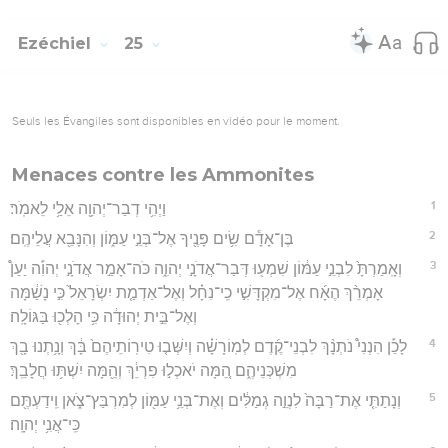
Ezéchiel
25
Seuls les Évangiles sont disponibles en vidéo pour le moment.
Menaces contre les Ammonites
1
וַיְהִ֥י דְבַר־יְהוָ֖ה אֵלַ֥י לֵאמֹֽר׃
2
בֶּן־אָדָ֕ם שִׂ֥ים פָּנֶ֖יךָ אֶל־בְּנֵ֣י עַמּ֑וֹן וְהִנָּבֵ֖א עֲלֵיהֶֽם׃
3
וְאָֽמַרְתָּ֙ לִבְנֵ֣י עַמּ֔וֹן שִׁמְע֖וּ דְּבַר־אֲדֹנָ֣י יְהוִ֑ה כֹּה־אָמַ֣ר אֲדֹנָ֣י יְהוִ֡ה יַעַן֩
אָמְרֵ֨ךְ הֶאָ֜ח אֶל־מִקְדָּשִׁ֣י כִֽי־נִחָ֗ל וְאֶל־אַדְמַ֤ת יִשְׂרָאֵל֙ כִּ֣י נָשַׁ֔מָּה
וְאֶל־בֵּ֣ית יְהוּדָ֔ה כִּ֥י הָלְכ֖וּ בַּגּוֹלָֽה׃
4
לָכֵ֡ן הִנְנִי֩ נֹתְנָ֨ךְ לִבְנֵי־קֶ֜דֶם לְמֽוֹרָשָׁ֗ה וְיִשְּׁב֤וּ טִירֽוֹתֵיהֶם֙ בָּ֔ךְ וְנָ֥תְנוּ בָ֖ךְ
מִשְׁכְּנֵיהֶ֑ם הֵ֚מָּה יֹאכְל֣וּ פִרְיֵ֔ךְ וְהֵ֖מָּה יִשְׁתּ֥וּ חֲלָבֵֽךְ׃
5
וְנָתַתִּ֤י אֶת־רַבָּה֙ לִנְוֵ֣ה גְמַלִּ֔ים וְאֶת־בְּנֵ֥י עַמּ֖וֹן לְמִרְבַּץ־צֹ֑אן וִֽידַעְתֶּ֖ם
כִּֽי־אֲנִ֥י יְהוָֽה׃