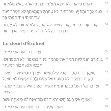
12
תְּאֻנִ֖ים הֶלְאָ֑ת וְלֹֽא־תֵצֵ֤א מִמֶּ֙נָּה֙ רַבַּ֣ת חֶלְאָתָ֔הּ בְּאֵ֖שׁ חֶלְאָתָֽהּ׃
13
בְּטֻמְאָתֵ֖ךְ זִמָּ֑ה יַ֤עַן טִֽהַרְתִּיךְ֙ וְלֹ֣א טָהַ֔רְתְּ מִטֻּמְאָתֵךְ֙ לֹ֣א תִטְהֲרִי־ע֔וֹד
עַד־הֲנִיחִ֥י אֶת־חֲמָתִ֖י בָּֽךְ׃
14
אֲנִ֨י יְהוָ֤ה דִּבַּ֙רְתִּי֙ בָּאָ֣ה וְעָשִׂ֔יתִי לֹֽא־אֶפְרַ֥ע וְלֹא־אָח֖וּס וְלֹ֣א אֶנָּחֵ֑ם
כִּדְרָכַ֤יִךְ וְכַעֲלִילוֹתַ֙יִךְ֙ שְׁפָט֔וּךְ נְאֻ֖ם אֲדֹנָ֥י יְהֹוִֽה׃
Le deuil d'Ézékiel
15
וַיְהִ֥י דְבַר־יְהוָ֖ה אֵלַ֥י לֵאמֹֽר׃
16
בֶּן־אָדָ֕ם הִנְנִ֨י לֹקֵ֧חַ מִמְּךָ֛ אֶת־מַחְמַ֥ד עֵינֶ֖יךָ בְּמַגֵּפָ֑ה וְלֹ֤א תִסְפֹּד֙ וְלֹ֣א
תִבְכֶּ֔ה וְל֥וֹא תָב֖וֹא דִּמְעָתֶֽךָ׃
17
הֵאָנֵ֣ק ׀ דֹּ֗ם מֵתִים֙ אֵ֣בֶל לֹֽא־תַֽעֲשֶׂ֔ה פְאֵֽרְךָ֙ חֲב֣וֹשׁ עָלֶ֔יךָ וּנְעָלֶ֖יךָ
תָּשִׂ֣ים בְּרַגְלֶ֑יךָ וְלֹ֤א תַעְטֶה֙ עַל־שָׂפָ֔ם וְלֶ֥חֶם אֲנָשִׁ֖ים לֹ֥א תֹאכֵֽל׃
18
וָאֲדַבֵּ֤ר אֶל־הָעָם֙ בַּבֹּ֔קֶר וַתָּ֥מָת אִשְׁתִּ֖י בָּעָ֑רֶב וָאַ֥עַשׂ בַּבֹּ֖קֶר כַּאֲשֶׁ֥ר
צֻוֵּֽיתִי׃
19
וַיֹּאמְר֥וּ אֵלַ֖י הָעָ֑ם הֲלֹֽא־תַגִּ֥יד לָ֙נוּ֙ מָה־אֵ֣לֶּה לָּ֔נוּ כִּ֥י אַתָּ֖ה עֹשֶֽׂה׃
20
וָאֹמַ֖ר אֲלֵיהֶ֑ם דְּבַ֨ר־יְהוָ֔ה הָיָ֥ה אֵלַ֖י לֵאמֹֽר׃