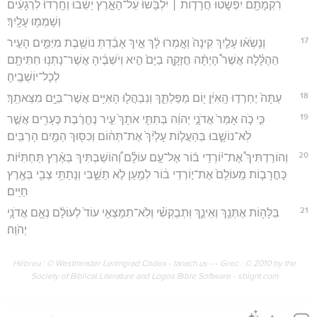
רִקְמָתָ֖ם יִפְשֹׁ֑טוּ חֲרָד֤וֹת ׀ יִלְבָּ֙שׁוּ֙ עַל־הָאָ֣רֶץ יֵשֵׁ֔בוּ וְחָֽרְדוּ֙ לִרְגָעִ֔ים
וְשָׁמְמ֖וּ עָלָֽיִךְ׃
17
וְנָשְׂא֨וּ עָלַ֤יִךְ קִינָה֙ וְאָ֣מְרוּ לָ֔ךְ אֵ֣יךְ אָבַ֔דְתְּ נוֹשֶׁ֖בֶת מִיַּמִּ֑ים הָעִ֣יר
הַהֻלָּ֗לָה אֲשֶׁר֩ הָיְתָ֨ה חֲזָקָ֤ה בַיָּם֙ הִ֣יא וְיֹשְׁבֶ֔יהָ אֲשֶׁר־נָתְנ֥וּ חִתִּיתָ֖ם
לְכָל־יוֹשְׁבֶֽיהָ׃
18
עַתָּה֙ יֶחְרְד֣וּ הָֽאִיִּ֔ן י֖וֹם מַפַּלְתֵּ֑ךְ וְנִבְהֲל֛וּ הָאִיִּ֥ים אֲשֶׁר־בַּיָּ֖ם מִצֵּאתֵֽךְ׃
19
כִּ֣י כֹ֤ה אָמַר֙ אֲדֹנָ֣י יְהוִ֔ה בְּתִתִּ֤י אֹתָךְ֙ עִ֣יר נֶחֱרֶ֔בֶת כֶּעָרִ֖ים אֲשֶׁ֣ר
לֹֽא־נוֹשָׁ֑בוּ בְּהַעֲל֤וֹת עָלַ֙יִךְ֙ אֶת־תְּה֔וֹם וְכִסּ֖וּךְ הַמַּ֥יִם הָרַבִּֽים׃
20
וְהוֹרַדְתִּיךְ֩ אֶת־י֨וֹרְדֵי ב֜וֹר אֶל־עַ֣ם עוֹלָ֗ם וְ֠הוֹשַׁבְתִּיךְ בְּאֶ֨רֶץ תַּחְתִּיּ֜וֹת
כָּחֳרָב֤וֹת מֵֽעוֹלָם֙ אֶת־י֣וֹרְדֵי ב֔וֹר לְמַ֖עַן לֹ֣א תֵשֵׁ֑בִי וְנָתַתִּ֥י צְבִ֖י בְּאֶ֥רֶץ
חַיִּֽים׃
21
בַּלָּה֥וֹת אֶתְּנֵ֖ךְ וְאֵינֵ֑ךְ וּֽתְבֻקְשִׁ֗י וְלֹֽא־תִמָּצְאִ֥י עוֹד֙ לְעוֹלָ֔ם נְאֻ֖ם אֲדֹנָ֥י
יְהֹוִֽה׃
Hébreu : © Westminster Leningrad Codex - tanach.us --- Grec : © 2010 by the
Society of Biblical Literature and Logos Bible Software - sblgnt.com