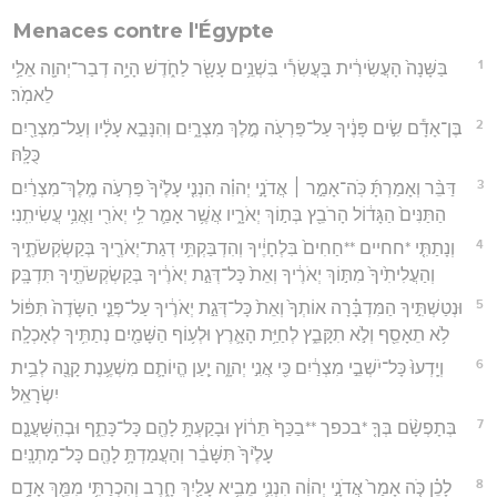
Menaces contre l'Égypte
1
בַּשָּׁנָה֙ הָעֲשִׂירִ֔ית בָּעֲשִׂרִ֕י בִּשְׁנֵ֥ים עָשָׂ֖ר לַחֹ֑דֶשׁ הָיָ֥ה דְבַר־יְהוָ֖ה אֵלַ֥י
לֵאמֹֽר׃
2
בֶּן־אָדָ֕ם שִׂ֣ים פָּנֶ֔יךָ עַל־פַּרְעֹ֖ה מֶ֣לֶךְ מִצְרָ֑יִם וְהִנָּבֵ֣א עָלָ֔יו וְעַל־מִצְרַ֖יִם
כֻּלָּֽהּ׃
3
דַּבֵּ֨ר וְאָמַרְתָּ֜ כֹּֽה־אָמַ֣ר ׀ אֲדֹנָ֣י יְהוִ֗ה הִנְנִ֤י עָלֶ֙יךָ֙ פַּרְעֹ֣ה מֶֽלֶךְ־מִצְרַ֔יִם
הַתַּנִּים֙ הַגָּד֔וֹל הָרֹבֵ֖ץ בְּת֣וֹךְ יְאֹרָ֑יו אֲשֶׁ֥ר אָמַ֛ר לִ֥י יְאֹרִ֖י וַאֲנִ֥י עֲשִׂיתִֽנִי׃
4
וְנָתַתִּ֤י *חחיים **חַחִים֙ בִּלְחָיֶ֔יךָ וְהִדְבַּקְתִּ֥י דְגַת־יְאֹרֶ֖יךָ בְּקַשְׂקְשֹׂתֶ֑יךָ
וְהַעֲלִיתִ֙יךָ֙ מִתּ֣וֹךְ יְאֹרֶ֔יךָ וְאֵת֙ כָּל־דְּגַ֣ת יְאֹרֶ֔יךָ בְּקַשְׂקְשֹׂתֶ֖יךָ תִּדְבָּֽק׃
5
וּנְטַשְׁתִּ֣יךָ הַמִּדְבָּ֗רָה אוֹתְךָ֙ וְאֵת֙ כָּל־דְּגַ֣ת יְאֹרֶ֔יךָ עַל־פְּנֵ֤י הַשָּׂדֶה֙ תִּפּ֔וֹל
לֹ֥א תֵאָסֵ֖ף וְלֹ֣א תִקָּבֵ֑ץ לְחַיַּ֥ת הָאָ֛רֶץ וּלְע֥וֹף הַשָּׁמַ֖יִם נְתַתִּ֥יךָ לְאָכְלָֽה׃
6
וְיָֽדְעוּ֙ כָּל־יֹשְׁבֵ֣י מִצְרַ֔יִם כִּ֖י אֲנִ֣י יְהוָ֑ה יַ֧עַן הֱיוֹתָ֛ם מִשְׁעֶ֥נֶת קָנֶ֖ה לְבֵ֥ית
יִשְׂרָאֵֽל׃
7
בְּתָפְשָׂ֨ם בְּךָ֤ *בכפך **בַכַּף֙ תֵּר֔וֹץ וּבָקַעְתָּ֥ לָהֶ֖ם כָּל־כָּתֵ֑ף וּבְהִֽשָּׁעֲנָ֤ם
עָלֶ֙יךָ֙ תִּשָּׁבֵ֔ר וְהַעֲמַדְתָּ֥ לָהֶ֖ם כָּל־מָתְנָֽיִם׃
8
לָכֵ֗ן כֹּ֤ה אָמַר֙ אֲדֹנָ֣י יְהוִ֔ה הִנְנִ֛י מֵבִ֥יא עָלַ֖יִךְ חָ֑רֶב וְהִכְרַתִּ֥י מִמֵּ֖ךְ אָדָ֥ם