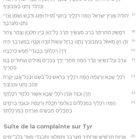
וְכַדְכֹּ֔ד נָתְנ֖וּ בְּעִזְבוֹנָֽיִךְ׃
17
יְהוּדָה֙ וְאֶ֣רֶץ יִשְׂרָאֵ֔ל הֵ֖מָּה רֹכְלָ֑יִךְ בְּחִטֵּ֣י מִ֠נִּית וּפַנַּ֨ג וּדְבַ֤שׁ וָשֶׁ֙מֶן֙ וָצֹ֔רִי
נָתְנ֖וּ מַעֲרָבֵֽךְ׃
18
דַּמֶּ֧שֶׂק סֹחַרְתֵּ֛ךְ בְּרֹ֥ב מַעֲשַׂ֖יִךְ מֵרֹ֣ב כָּל־ה֑וֹן בְּיֵ֥ין חֶלְבּ֖וֹן וְצֶ֥מֶר צָֽחַר׃
19
וְדָ֤ן וְיָוָן֙ מְאוּזָּ֔ל בְּעִזְבוֹנַ֖יִךְ נָתָ֑נּוּ בַּרְזֶ֤ל עָשׁוֹת֙ קִדָּ֣ה וְקָנֶ֔ה בְּמַעֲרָבֵ֖ךְ הָיָֽה׃
20
דְּדָן֙ רֹֽכַלְתֵּ֔ךְ בְבִגְדֵי־חֹ֖פֶשׁ לְרִכְבָּֽה׃
21
עֲרַב֙ וְכָל־נְשִׂיאֵ֣י קֵדָ֔ר הֵ֖מָּה סֹחֲרֵ֣י יָדֵ֑ךְ בְּכָרִ֤ים וְאֵילִים֙ וְעַתּוּדִ֔ים בָּ֖ם
סֹחֲרָֽיִךְ׃
22
רֹכְלֵ֤י שְׁבָא֙ וְרַעְמָ֔ה הֵ֖מָּה רֹכְלָ֑יִךְ בְּרֹ֨אשׁ כָּל־בֹּ֜שֶׂם וּבְכָל־אֶ֤בֶן יְקָרָה֙
וְזָהָ֔ב נָתְנ֖וּ עִזְבוֹנָֽיִךְ׃
23
חָרָ֤ן וְכַנֵּה֙ וָעֶ֔דֶן רֹכְלֵ֖י שְׁבָ֑א אַשּׁ֖וּר כִּלְמַ֥ד רֹכַלְתֵּֽךְ׃
24
הֵ֤מָּה רֹכְלַ֙יִךְ֙ בְּמַכְלֻלִ֔ים בִּגְלוֹמֵי֙ תְּכֵ֣לֶת וְרִקְמָ֔ה וּבְגִנְזֵ֖י בְּרֹמִ֑ים
בַּחֲבָלִ֧ים חֲבֻשִׁ֛ים וַאֲרֻזִ֖ים בְּמַרְכֻלְתֵּֽךְ׃
Suite de la complainte sur Tyr
25
אֳנִיּ֣וֹת תַּרְשִׁ֔ישׁ שָׁרוֹתַ֖יִךְ מַעֲרָבֵ֑ךְ וַתִּמָּלְאִ֧י וַֽתִּכְבְּדִ֛י מְאֹ֖ד בְּלֵ֥ב־יַמִּֽים׃