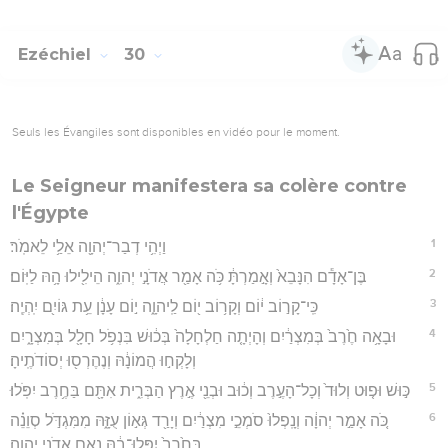
Ezéchiel
30
Seuls les Évangiles sont disponibles en vidéo pour le moment.
Le Seigneur manifestera sa colère contre
l'Égypte
1
וַיְהִ֥י דְבַר־יְהוָ֖ה אֵלַ֥י לֵאמֹֽר׃
2
בֶּן־אָדָ֕ם הִנָּבֵא֙ וְאָ֣מַרְתָּ֔ כֹּ֥ה אָמַ֖ר אֲדֹנָ֣י יְהוִ֑ה הֵילִ֖ילוּ הָ֥הּ לַיּֽוֹם׃
3
כִּֽי־קָר֣וֹב י֔וֹם וְקָר֥וֹב י֖וֹם לַֽיהוָ֑ה י֣וֹם עָנָ֔ן עֵ֥ת גּוֹיִ֖ם יִֽהְיֶֽה׃
4
וּבָאָ֥ה חֶ֙רֶב֙ בְּמִצְרַ֔יִם וְהָיְתָ֤ה חַלְחָלָה֙ בְּכ֔וּשׁ בִּנְפֹ֥ל חָלָ֖ל בְּמִצְרָ֑יִם
וְלָקְח֣וּ הֲמוֹנָ֔הּ וְנֶהֶרְס֖וּ יְסוֹדֹתֶֽיהָ׃
5
כּ֣וּשׁ וּפ֤וּט וְלוּד֙ וְכָל־הָעֶ֣רֶב וְכ֔וּב וּבְנֵ֖י אֶ֣רֶץ הַבְּרִ֑ית אִתָּ֖ם בַּחֶ֥רֶב יִפֹּֽלוּ׃
6
כֹּ֚ה אָמַ֣ר יְהוָ֔ה וְנָֽפְלוּ֙ סֹמְכֵ֣י מִצְרַ֔יִם וְיָרַ֖ד גְּא֣וֹן עֻזָּ֑הּ מִמִּגְדֹּ֣ל סְוֵנֵ֗ה
בַּחֶ֙רֶב֙ יִפְּלוּ־בָ֔הּ נְאֻ֖ם אֲדֹנָ֥י יְהוִֽה׃