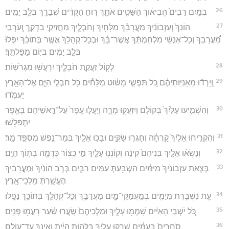
26
בְּמַ֤יִם רַבִּים֙ הֱבִיא֔וּךְ הַשָּׁטִ֖ים אֹתָ֑ךְ ר֚וּחַ הַקָּדִ֔ים שְׁבָרֵ֖ךְ בְּלֵ֥ב יַמִּֽים׃
27
הוֹנֵךְ֙ וְעִזְבוֹנַ֔יִךְ מַעֲרָבֵ֕ךְ מַלָּחַ֖יִךְ וְחֹבְלָ֑יִךְ מַחֲזִיקֵ֣י בִדְקֵ֣ך וְֽעֹרְבֵ֣י
מַ֠עֲרָבֵךְ וְכָל־אַנְשֵׁ֨י מִלְחַמְתֵּ֜ךְ אֲשֶׁר־בָּ֗ךְ וּבְכָל־קְהָלֵךְ֙ אֲשֶׁ֣ר בְּתוֹכֵ֔ךְ יִפְּלוּ֙
בְּלֵ֣ב יַמִּ֔ים בְּי֖וֹם מַפַּלְתֵּֽךְ׃
28
לְק֖וֹל זַעֲקַ֣ת חֹבְלָ֑יִךְ יִרְעֲשׁ֖וּ מִגְרֹשֽׁוֹת׃
29
וְֽיָרְד֞וּ מֵאָנִיּֽוֹתֵיהֶ֗ם כֹּ֚ל תֹּפְשֵׂ֣י מָשׁ֔וֹט מַלָּחִ֕ים כֹּ֖ל חֹבְלֵ֣י הַיָּ֑ם אֶל־הָאָ֖רֶץ
יַעֲמֹֽדוּ׃
30
וְהִשְׁמִ֤יעוּ עָלַ֙יִךְ֙ בְּקוֹלָ֔ם וְיִזְעֲק֖וּ מָרָ֑ה וְיַעֲל֤וּ עָֽפָר֙ עַל־רָ֣אשֵׁיהֶ֔ם בָּאֵ֖פֶר
יִתְפַּלָּֽשׁוּ׃
31
וְהִקְרִ֤יחוּ אֵלַ֙יִךְ֙ קָרְחָ֔ה וְחָגְר֖וּ שַׂקִּ֑ים וּבָכ֥וּ אֵלַ֛יִךְ בְּמַר־נֶ֖פֶשׁ מִסְפֵּ֥ד מָֽר׃
32
וְנָשְׂא֨וּ אֵלַ֤יִךְ בְּנִיהֶם֙ קִינָ֔ה וְקוֹנְנ֖וּ עָלָ֑יִךְ מִ֣י כְצ֔וֹר כְּדֻמָ֖ה בְּת֥וֹךְ הַיָּֽם׃
33
בְּצֵ֤את עִזְבוֹנַ֙יִךְ֙ מִיַּמִּ֔ים הִשְׂבַּ֖עַתְּ עַמִּ֣ים רַבִּ֑ים בְּרֹ֤ב הוֹנַ֙יִךְ֙ וּמַ֣עֲרָבַ֔יִךְ
הֶעֱשַׁ֖רְתְּ מַלְכֵי־אָֽרֶץ׃
34
עֵ֛ת נִשְׁבֶּ֥רֶת מִיַּמִּ֖ים בְּמַֽעֲמַקֵּי־מָ֑יִם מַעֲרָבֵ֥ךְ וְכָל־קְהָלֵ֖ךְ בְּתוֹכֵ֥ךְ נָפָֽלוּ׃
35
כֹּ֚ל יֹשְׁבֵ֣י הָאִיִּ֔ים שָׁמְמ֖וּ עָלָ֑יִךְ וּמַלְכֵיהֶם֙ שָׂ֣עֲרוּ שַׂ֔עַר רָעֲמ֖וּ פָּנִֽים׃
36
סֹֽחֲרִים֙ בָּ֣עַמִּ֔ים שָׁרְק֖וּ עָלָ֑יִךְ בַּלָּה֣וֹת הָיִ֔ית וְאֵינֵ֖ךְ עַד־עוֹלָֽם׃