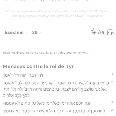
Hébreu : © Westminster Leningrad Codex - tanach.us --- Grec : © 2010 by the
Society of Biblical Literature and Logos Bible Software - sblgnt.com
Ezéchiel
28
Seuls les Évangiles sont disponibles en vidéo pour le moment.
Menaces contre le roi de Tyr
1
וַיְהִ֥י דְבַר־יְהוָ֖ה אֵלַ֥י לֵאמֹֽר׃
2
בֶּן־אָדָ֡ם אֱמֹר֩ לִנְגִ֨יד צֹ֜ר כֹּֽה־אָמַ֣ר ׀ אֲדֹנָ֣י יְהֹוִ֗ה יַ֣עַן גָּבַ֤הּ לִבְּךָ֙ וַתֹּ֙אמֶר֙
אֵ֣ל אָ֔נִי מוֹשַׁ֧ב אֱלֹהִ֛ים יָשַׁ֖בְתִּי בְּלֵ֣ב יַמִּ֑ים וְאַתָּ֤ה אָדָם֙ וְֽלֹא־אֵ֔ל וַתִּתֵּ֥ן
לִבְּךָ֖ כְּלֵ֥ב אֱלֹהִֽים׃
3
הִנֵּ֥ה חָכָ֛ם אַתָּ֖ה *מדנאל **מִדָּֽנִיֵּ֑אל כָּל־סָת֖וּם לֹ֥א עֲמָמֽוּךָ׃
4
בְּחָכְמָֽתְךָ֙ וּבִתְבוּנָ֣תְךָ֔ עָשִׂ֥יתָ לְּךָ֖ חָ֑יִל וַתַּ֛עַשׂ זָהָ֥ב וָכֶ֖סֶף בְּאוֹצְרוֹתֶֽיךָ׃