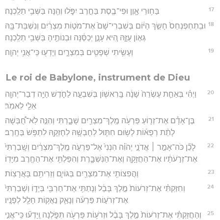
17
בַּח֥וּרֵי אָ֛וֶן וּפִי־בֶ֖סֶת בַּחֶ֣רֶב יִפֹּ֑לוּ וְהֵ֖נָּה בַּשְּׁבִ֥י תֵלַֽכְנָה׃
18
וּבִֽתְחַפְנְחֵס֙ חָשַׂ֣ךְ הַיּ֔וֹם בְּשִׁבְרִי־שָׁם֙ אֶת־מֹט֣וֹת מִצְרַ֔יִם וְנִשְׁבַּת־בָּ֖הּ
גְּא֣וֹן עֻזָּ֑הּ הִ֚יא עָנָ֣ן יְכַסֶּ֔נָּה וּבְנוֹתֶ֖יהָ בַּשְּׁבִ֥י תֵלַֽכְנָה׃
19
וְעָשִׂ֥יתִי שְׁפָטִ֖ים בְּמִצְרָ֑יִם וְיָדְע֖וּ כִּֽי־אֲנִ֥י יְהוָֽה׃
Le roi de Babylone, instrument de Dieu
20
וַיְהִ֗י בְּאַחַ֤ת עֶשְׂרֵה֙ שָׁנָ֔ה בָּֽרִאשׁ֖וֹן בְּשִׁבְעָ֣ה לַחֹ֑דֶשׁ הָיָ֥ה דְבַר־יְהוָ֖ה
אֵלַ֥י לֵאמֹֽר׃
21
בֶּן־אָדָ֕ם אֶת־זְר֛וֹעַ פַּרְעֹ֥ה מֶֽלֶךְ־מִצְרַ֖יִם שָׁבָ֑רְתִּי וְהִנֵּ֣ה לֹֽא־חֻ֠בְּשָׁה
לָתֵ֨ת רְפֻא֜וֹת לָשׂ֥וּם חִתּ֛וּל לְחָבְשָׁ֥הּ לְחָזְקָ֖הּ לִתְפֹּ֥שׂ בֶּחָֽרֶב׃
22
לָכֵ֞ן כֹּה־אָמַ֣ר ׀ אֲדֹנָ֣י יְהֹוִ֗ה הִנְנִי֙ אֶל־פַּרְעֹ֣ה מֶֽלֶךְ־מִצְרַ֔יִם וְשָֽׁבַרְתִּי֙
אֶת־זְרֹ֣עֹתָ֔יו אֶת־הַחֲזָקָ֖ה וְאֶת־הַנִּשְׁבָּ֑רֶת וְהִפַּלְתִּ֥י אֶת־הַחֶ֖רֶב מִיָּדֽוֹ׃
23
וַהֲפִצוֹתִ֥י אֶת־מִצְרַ֖יִם בַּגּוֹיִ֑ם וְזֵרִיתִ֖ם בָּאֲרָצֽוֹת׃
24
וְחִזַּקְתִּ֗י אֶת־זְרֹעוֹת֙ מֶ֣לֶךְ בָּבֶ֔ל וְנָתַתִּ֥י אֶת־חַרְבִּ֖י בְּיָד֑וֹ וְשָׁבַרְתִּי֙
אֶת־זְרֹע֣וֹת פַּרְעֹ֔ה וְנָאַ֛ק נַאֲק֥וֹת חָלָ֖ל לְפָנָֽיו׃
25
וְהַחֲזַקְתִּ֗י אֶת־זְרֹעוֹת֙ מֶ֣לֶךְ בָּבֶ֔ל וּזְרֹע֥וֹת פַּרְעֹ֖ה תִּפֹּ֑לְנָה וְֽיָדְע֞וּ כִּֽי־אֲנִ֣י