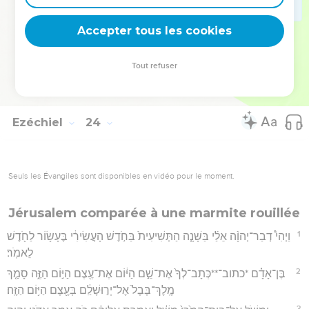
49
וְנָתְנ֤וּ זִמַּתְכֶ֙נָה֙ עֲלֵיכֶ֔ן וַחֲטָאֵ֥י גִלּוּלֵיכֶ֖ן תִּשֶּׂ֑אינָה וִידַעְתֶּ֕ם כִּ֥י אֲנִ֖י אֲדֹנָ֥י
Accepter tous les cookies
יְהוִֽה׃
Hébreu : © Westminster Leningrad Codex - tanach.us --- Grec : © 2010 by the
Tout refuser
Society of Biblical Literature and Logos Bible Software - sblgnt.com
Ezéchiel
24
Seuls les Évangiles sont disponibles en vidéo pour le moment.
Jérusalem comparée à une marmite rouillée
1
וַיְהִי֩ דְבַר־יְהוָ֨ה אֵלַ֜י בַּשָּׁנָ֤ה הַתְּשִׁיעִית֙ בַּחֹ֣דֶשׁ הָעֲשִׂירִ֔י בֶּעָשׂ֥וֹר לַחֹ֖דֶשׁ
לֵאמֹֽר׃
2
בֶּן־אָדָ֗ם *כתוב־**כְּתָב־לְךָ֙ אֶת־שֵׁ֣ם הַיּ֔וֹם אֶת־עֶ֖צֶם הַיּ֣וֹם הַזֶּ֑ה סָמַ֤ךְ
מֶֽלֶךְ־בָּבֶל֙ אֶל־יְר֣וּשָׁלִַ֔ם בְּעֶ֖צֶם הַיּ֥וֹם הַזֶּֽה׃
3