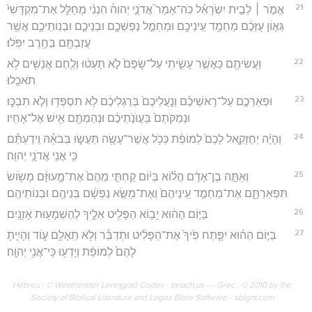
21
אֱמֹ֣ר ׀ לְבֵ֣ית יִשְׂרָאֵ֗ל כֹּֽה־אָמַר֮ אֲדֹנָ֣י יְהוִה֒ הִנְנִ֨י מְחַלֵּ֤ל אֶת־מִקְדָּשִׁי֙
גְּא֣וֹן עֻזְּכֶ֔ם מַחְמַ֥ד עֵֽינֵיכֶ֖ם וּמַחְמַ֣ל נַפְשְׁכֶ֑ם וּבְנֵיכֶ֧ם וּבְנֽוֹתֵיכֶ֛ם אֲשֶׁ֥ר
עֲזַבְתֶּ֖ם בַּחֶ֥רֶב יִפֹּֽלוּ׃
22
וַעֲשִׂיתֶ֖ם כַּאֲשֶׁ֣ר עָשִׂ֑יתִי עַל־שָׂפָם֙ לֹ֣א תַעְט֔וּ וְלֶ֥חֶם אֲנָשִׁ֖ים לֹ֥א
תֹאכֵֽלוּ׃
23
וּפְאֵרֵכֶ֣ם עַל־רָאשֵׁיכֶ֗ם וְנַֽעֲלֵיכֶם֙ בְּרַגְלֵיכֶ֔ם לֹ֥א תִסְפְּד֖וּ וְלֹ֣א תִבְכּ֑וּ
וּנְמַקֹּתֶם֙ בַּעֲוֺנֹ֣תֵיכֶ֔ם וּנְהַמְתֶּ֖ם אִ֥ישׁ אֶל־אָחִֽיו׃
24
וְהָיָ֨ה יְחֶזְקֵ֤אל לָכֶם֙ לְמוֹפֵ֔ת כְּכֹ֥ל אֲשֶׁר־עָשָׂ֖ה תַּעֲשׂ֑וּ בְּבֹאָ֕הּ וִֽידַעְתֶּ֕ם
כִּ֥י אֲנִ֖י אֲדֹנָ֥י יְהוִֽה׃
25
וְאַתָּ֣ה בֶן־אָדָ֔ם הֲל֗וֹא בְּי֨וֹם קַחְתִּ֤י מֵהֶם֙ אֶת־מָ֣עוּזָּ֔ם מְשׂ֖וֹשׂ
תִּפְאַרְתָּ֑ם אֶת־מַחְמַ֤ד עֵֽינֵיהֶם֙ וְאֶת־מַשָּׂ֣א נַפְשָׁ֔ם בְּנֵיהֶ֖ם וּבְנוֹתֵיהֶֽם׃
26
בַּיּ֣וֹם הַה֔וּא יָב֥וֹא הַפָּלִ֖יט אֵלֶ֑יךָ לְהַשְׁמָע֖וּת אָזְנָֽיִם׃
27
בַּיּ֣וֹם הַה֗וּא יִפָּ֤תַח פִּ֙יךָ֙ אֶת־הַפָּלִ֔יט וּתְדַבֵּ֕ר וְלֹ֥א תֵֽאָלֵ֖ם ע֑וֹד וְהָיִ֤יתָ
לָהֶם֙ לְמוֹפֵ֔ת וְיָדְע֖וּ כִּֽי־אֲנִ֥י יְהוָֽה׃
Hébreu : © Westminster Leningrad Codex - tanach.us --- Grec : © 2010 by the
Society of Biblical Literature and Logos Bible Software - sblgnt.com