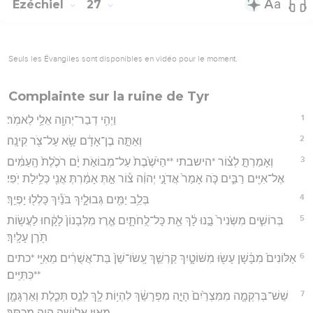
Ezéchiel
27
Seuls les Évangiles sont disponibles en vidéo pour le moment.
Complainte sur la ruine de Tyr
1
וַיְהִ֥י דְבַר־יְהוָ֖ה אֵלַ֥י לֵאמֹֽר׃
2
וְאַתָּ֣ה בֶן־אָדָ֔ם שָׂ֥א עַל־צֹ֖ר קִינָֽה׃
3
וְאָמַרְתָּ֣ לְצ֗וֹר *הישבתי **הַיֹּשֶׁ֙בֶת֙ עַל־מְבוֹאֹ֣ת יָ֔ם רֹכֶ֙לֶת֙ הָֽעַמִּ֔ים
אֶל־אִיִּ֖ים רַבִּ֑ים כֹּ֤ה אָמַר֙ אֲדֹנָ֣י יְהוִ֔ה צ֕וֹר אַ֣תְּ אָמַ֔רְתְּ אֲנִ֖י כְּלִ֥ילַת יֹֽפִי׃
4
בְּלֵ֥ב יַמִּ֖ים גְּבוּלָ֑יִךְ בֹּנַ֕יִךְ כָּלְל֖וּ יָפְיֵֽךְ׃
5
בְּרוֹשִׁ֤ים מִשְּׂנִיר֙ בָּ֣נוּ לָ֔ךְ אֵ֖ת כָּל־לֻֽחֹתָ֑יִם אֶ֤רֶז מִלְּבָנוֹן֙ לָקָ֔חוּ לַעֲשׂ֥וֹת
תֹּ֖רֶן עָלָֽיִךְ׃
6
אַלּוֹנִים֙ מִבָּ֔שָׁן עָשׂ֖וּ מִשּׁוֹטָ֑יִךְ קַרְשֵׁ֤ךְ עָֽשׂוּ־שֵׁן֙ בַּת־אֲשֻׁרִ֔ים מֵאִיֵּ֖י *כתים
**כִּתִּיִּֽים׃
7
שֵׁשׁ־בְּרִקְמָ֤ה מִמִּצְרַ֙יִם֙ הָיָ֣ה מִפְרָשֵׂ֔ךְ לִהְי֥וֹת לָ֖ךְ לְנֵ֑ס תְּכֵ֧לֶת וְאַרְגָּמָ֛ן
מֵאִיֵּ֥י אֱלִישָׁ֖ה הָיָ֥ה מְכַסֵּֽךְ׃