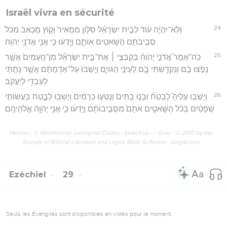
Israël vivra en sécurité
24
וְלֹֽא־יִהְיֶ֨ה ע֜וֹד לְבֵ֣ית יִשְׂרָאֵ֗ל סִלּ֤וֹן מַמְאִיר֙ וְק֣וֹץ מַכְאִ֔ב מִכֹּל֙
סְבִ֣יבֹתָ֔ם הַשָּׁאטִ֖ים אוֹתָ֑ם וְיָ֣דְע֔וּ כִּ֥י אֲנִ֖י אֲדֹנָ֥י יְהוִֽה׃
25
כֹּֽה־אָמַר֮ אֲדֹנָ֣י יְהוִה֒ בְּקַבְּצִ֣י ׀ אֶת־בֵּ֣ית יִשְׂרָאֵ֗ל מִן־הָֽעַמִּים֙ אֲשֶׁ֣ר
נָפֹ֣צוּ בָ֔ם וְנִקְדַּ֥שְׁתִּי בָ֖ם לְעֵינֵ֣י הַגּוֹיִ֑ם וְיָֽשְׁבוּ֙ עַל־אַדְמָתָ֔ם אֲשֶׁ֥ר נָתַ֖תִּי
לְעַבְדִּ֥י לְיַעֲקֹֽב׃
26
וְיָשְׁב֣וּ עָלֶיהָ֮ לָבֶטַח֒ וּבָנ֤וּ בָתִּים֙ וְנָטְע֣וּ כְרָמִ֔ים וְיָשְׁב֖וּ לָבֶ֑טַח בַּעֲשׂוֹתִ֣י
שְׁפָטִ֗ים בְּכֹ֨ל הַשָּׁאטִ֤ים אֹתָם֙ מִסְּבִ֣יבוֹתָ֔ם וְיָ֣דְע֔וּ כִּ֛י אֲנִ֥י יְהוָ֖ה אֱלֹהֵיהֶֽם׃
Hébreu : © Westminster Leningrad Codex - tanach.us --- Grec : © 2010 by the
Society of Biblical Literature and Logos Bible Software - sblgnt.com
Ezéchiel
29
Seuls les Évangiles sont disponibles en vidéo pour le moment.