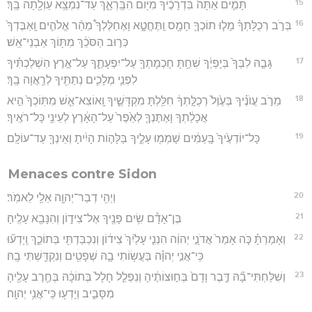
15
תָּמִ֤ים אַתָּה֙ בִּדְרָכֶ֔יךָ מִיּ֖וֹם הִבָּֽרְאָ֑ךְ עַד־נִמְצָ֥א עַוְלָ֖תָה בָּֽךְ׃
16
בְּרֹ֣ב רְכֻלָּתְךָ֗ מָל֧וּ תוֹכְךָ֛ חָמָ֖ס וַֽתֶּחֱטָ֑א וָאֶחַלֶּלְךָ֩ מֵהַ֨ר אֱלֹהִ֤ים וָֽאַבֶּדְךָ֙
כְּר֣וּב הַסֹּכֵ֔ךְ מִתּ֖וֹךְ אַבְנֵי־אֵֽשׁ׃
17
גָּבַ֤הּ לִבְּךָ֙ בְּיָפְיֶ֔ךָ שִׁחַ֥תָּ חָכְמָתְךָ֖ עַל־יִפְעָתֶ֑ךָ עַל־אֶ֣רֶץ הִשְׁלַכְתִּ֗יךָ
לִפְנֵ֧י מְלָכִ֛ים נְתַתִּ֖יךָ לְרַ֥אֲוָה בָֽךְ׃
18
מֵרֹ֣ב עֲוֺנֶ֗יךָ בְּעֶ֙וֶל֙ רְכֻלָּ֣תְךָ֔ חִלַּ֖לְתָּ מִקְדָּשֶׁ֑יךָ וָֽאוֹצִא־אֵ֤שׁ מִתּֽוֹכְךָ֙ הִ֣יא
אֲכָלַ֔תְךָ וָאֶתֶּנְךָ֤ לְאֵ֙פֶר֙ עַל־הָאָ֔רֶץ לְעֵינֵ֖י כָּל־רֹאֶֽיךָ׃
19
כָּל־יוֹדְעֶ֙יךָ֙ בָּֽעַמִּ֔ים שָׁמְמ֖וּ עָלֶ֑יךָ בַּלָּה֣וֹת הָיִ֔יתָ וְאֵינְךָ֖ עַד־עוֹלָֽם׃
Menaces contre Sidon
20
וַיְהִ֥י דְבַר־יְהוָ֖ה אֵלַ֥י לֵאמֹֽר׃
21
בֶּן־אָדָ֕ם שִׂ֥ים פָּנֶ֖יךָ אֶל־צִיד֑וֹן וְהִנָּבֵ֖א עָלֶֽיהָ׃
22
וְאָמַרְתָּ֗ כֹּ֤ה אָמַר֙ אֲדֹנָ֣י יְהוִ֔ה הִנְנִ֤י עָלַ֙יִךְ֙ צִיד֔וֹן וְנִכְבַּדְתִּ֖י בְּתוֹכֵ֑ךְ וְֽיָדְע֞וּ
כִּֽי־אֲנִ֣י יְהוָ֗ה בַּעֲשׂ֥וֹתִי בָ֛הּ שְׁפָטִ֖ים וְנִקְדַּ֥שְׁתִּי בָֽהּ׃
23
וְשִׁלַּחְתִּי־בָ֞הּ דֶּ֤בֶר וָדָם֙ בְּח֣וּצוֹתֶ֔יהָ וְנִפְלַ֤ל חָלָל֙ בְּתוֹכָ֔הּ בְּחֶ֥רֶב עָלֶ֖יהָ
מִסָּבִ֑יב וְיָדְע֖וּ כִּֽי־אֲנִ֥י יְהוָֽה׃