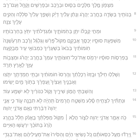
מִצָּפ֖וֹן מֶ֣לֶךְ מְלָכִ֑ים בְּס֛וּס וּבְרֶ֥כֶב וּבְפָרָשִׁ֖ים וְקָהָ֥ל וְעַם־רָֽב׃
8
בְּנוֹתַ֥יִךְ בַּשָּׂדֶ֖ה בַּחֶ֣רֶב יַהֲרֹ֑ג וְנָתַ֨ן עָלַ֜יִךְ דָּיֵ֗ק וְשָׁפַ֤ךְ עָלַ֙יִךְ֙ סֹֽלְלָ֔ה וְהֵקִ֥ים
עָלַ֖יִךְ צִנָּֽה׃
9
וּמְחִ֣י קָֽבָלּ֔וֹ יִתֵּ֖ן בְּחֹֽמוֹתָ֑יִךְ וּמִ֨גְדְּלֹתַ֔יִךְ יִתֹּ֖ץ בְּחַרְבוֹתָֽיו׃
10
מִשִּׁפְעַ֥ת סוּסָ֖יו יְכַסֵּ֣ךְ אֲבָקָ֑ם מִקּוֹל֩ פָּרַ֨שׁ וְגַלְגַּ֜ל וָרֶ֗כֶב תִּרְעַ֙שְׁנָה֙
חֽוֹמוֹתַ֔יִךְ בְּבֹאוֹ֙ בִּשְׁעָרַ֔יִךְ כִּמְבוֹאֵ֖י עִ֥יר מְבֻקָּעָֽה׃
11
בְּפַרְס֣וֹת סוּסָ֔יו יִרְמֹ֖ס אֶת־כָּל־חֽוּצוֹתָ֑יִךְ עַמֵּךְ֙ בַּחֶ֣רֶב יַהֲרֹ֔ג וּמַצְּב֥וֹת
עֻזֵּ֖ךְ לָאָ֥רֶץ תֵּרֵֽד׃
12
וְשָׁלְל֣וּ חֵילֵ֗ךְ וּבָֽזְזוּ֙ רְכֻלָּתֵ֔ךְ וְהָֽרְסוּ֙ חוֹמוֹתַ֔יִךְ וּבָתֵּ֥י חֶמְדָּתֵ֖ךְ יִתֹּ֑צוּ
וַאֲבָנַ֤יִךְ וְעֵצַ֙יִךְ֙ וַֽעֲפָרֵ֔ךְ בְּת֥וֹךְ מַ֖יִם יָשִֽׂימוּ׃
13
וְהִשְׁבַּתִּ֖י הֲמ֣וֹן שִׁירָ֑יִךְ וְק֣וֹל כִּנּוֹרַ֔יִךְ לֹ֥א יִשָּׁמַ֖ע עֽוֹד׃
14
וּנְתַתִּ֞יךְ לִצְחִ֣יחַ סֶ֗לַע מִשְׁטַ֤ח חֲרָמִים֙ תִּֽהְיֶ֔ה לֹ֥א תִבָּנֶ֖ה ע֑וֹד כִּ֣י אֲנִ֤י
יְהוָה֙ דִּבַּ֔רְתִּי נְאֻ֖ם אֲדֹנָ֥י יְהוִֽה׃
15
כֹּ֥ה אָמַ֛ר אֲדֹנָ֥י יְהוִ֖ה לְצ֑וֹר הֲלֹ֣א ׀ מִקּ֣וֹל מַפַּלְתֵּ֗ךְ בֶּאֱנֹ֨ק חָלָ֜ל בֵּהָ֤רֵֽג
הֶ֙רֶג֙ בְּתוֹכֵ֔ךְ יִרְעֲשׁ֖וּ הָאִיִּֽים׃
16
וְֽיָרְד֞וּ מֵעַ֣ל כִּסְאוֹתָ֗ם כֹּ֚ל נְשִׂיאֵ֣י הַיָּ֔ם וְהֵסִ֙ירוּ֙ אֶת־מְעִ֣ילֵיהֶ֔ם וְאֶת־בִּגְדֵ֥י