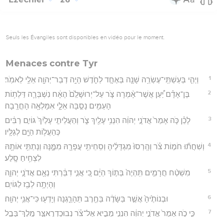
Seuls les Évangiles sont disponibles en vidéo pour le moment.
Menaces contre Tyr
1
וַיְהִ֛י בְּעַשְׁתֵּֽי־עֶשְׂרֵ֥ה שָׁנָ֖ה בְּאֶחָ֣ד לַחֹ֑דֶשׁ הָיָ֥ה דְבַר־יְהוָ֖ה אֵלַ֥י לֵאמֹֽר׃
2
בֶּן־אָדָ֗ם יַ֠עַן אֲשֶׁר־אָ֨מְרָה צֹּ֤ר עַל־יְרוּשָׁלִַ֙ם֙ הֶאָ֔ח נִשְׁבְּרָ֛ה דַּלְת֥וֹת
הָעַמִּ֖ים נָסֵ֣בָּה אֵלָ֑י אִמָּלְאָ֖ה הָחֳרָֽבָה׃
3
לָכֵ֗ן כֹּ֤ה אָמַר֙ אֲדֹנָ֣י יְהוִ֔ה הִנְנִ֥י עָלַ֖יִךְ צֹ֑ר וְהַעֲלֵיתִ֤י עָלַ֙יִךְ֙ גּוֹיִ֣ם רַבִּ֔ים
כְּהַעֲל֥וֹת הַיָּ֖ם לְגַלָּֽיו׃
4
וְשִׁחֲת֞וּ חֹמ֣וֹת צֹ֗ר וְהָֽרְסוּ֙ מִגְדָּלֶ֔יהָ וְסִֽחֵיתִ֥י עֲפָרָ֖הּ מִמֶּ֑נָּה וְנָתַתִּ֥י אוֹתָ֖הּ
לִצְחִ֥יחַ סָֽלַע׃
5
מִשְׁטַ֨ח חֲרָמִ֤ים תִּֽהְיֶה֙ בְּת֣וֹךְ הַיָּ֔ם כִּ֚י אֲנִ֣י דִבַּ֔רְתִּי נְאֻ֖ם אֲדֹנָ֣י יְהוִ֑ה
וְהָיְתָ֥ה לְבַ֖ז לַגּוֹיִֽם׃
6
וּבְנוֹתֶ֙יהָ֙ אֲשֶׁ֣ר בַּשָּׂדֶ֔ה בַּחֶ֖רֶב תֵּהָרַ֑גְנָה וְיָדְע֖וּ כִּי־אֲנִ֥י יְהוָֽה׃
7
כִּ֣י כֹ֤ה אָמַר֙ אֲדֹנָ֣י יְהוִ֔ה הִנְנִ֧י מֵבִ֣יא אֶל־צֹ֗ר נְבוּכַדְרֶאצַּ֧ר מֶֽלֶךְ־בָּבֶ֛ל