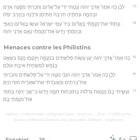
13
לָכֵ֗ן כֹּ֤ה אָמַר֙ אֲדֹנָ֣י יְהוִ֔ה וְנָטִ֤תִי יָדִי֙ עַל־אֱד֔וֹם וְהִכְרַתִּ֥י מִמֶּ֖נָּה אָדָ֣ם
וּבְהֵמָ֑ה וּנְתַתִּ֤יהָ חָרְבָּה֙ מִתֵּימָ֔ן וּדְדָ֖נֶה בַּחֶ֥רֶב יִפֹּֽלוּ׃
14
וְנָתַתִּ֨י אֶת־נִקְמָתִ֜י בֶּאֱד֗וֹם בְּיַד֙ עַמִּ֣י יִשְׂרָאֵ֔ל וְעָשׂ֣וּ בֶאֱד֔וֹם כְּאַפִּ֖י
וְכַחֲמָתִ֑י וְיָֽדְעוּ֙ אֶת־נִקְמָתִ֔י נְאֻ֖ם אֲדֹנָ֥י יְהוִֽה׃
Menaces contre les Philistins
15
כֹּ֤ה אָמַר֙ אֲדֹנָ֣י יְהוִ֔ה יַ֛עַן עֲשׂ֥וֹת פְּלִשְׁתִּ֖ים בִּנְקָמָ֑ה וַיִּנָּקְמ֤וּ נָקָם֙ בִּשְׁאָ֣ט
בְּנֶ֔פֶשׁ לְמַשְׁחִ֖ית אֵיבַ֥ת עוֹלָֽם׃
16
לָכֵ֗ן כֹּ֤ה אָמַר֙ אֲדֹנָ֣י יְהוִ֔ה הִנְנִ֨י נוֹטֶ֤ה יָדִי֙ עַל־פְּלִשְׁתִּ֔ים וְהִכְרַתִּ֖י
אֶת־כְּרֵתִ֑ים וְהַ֣אֲבַדְתִּ֔י אֶת־שְׁאֵרִ֖ית ח֥וֹף הַיָּֽם׃
17
וְעָשִׂ֤יתִי בָם֙ נְקָמ֣וֹת גְּדֹל֔וֹת בְּתוֹכְח֖וֹת חֵמָ֑ה וְיָֽדְעוּ֙ כִּֽי־אֲנִ֣י יְהוָ֔ה בְּתִתִּ֥י
אֶת־נִקְמָתִ֖י בָּֽם׃
Hébreu : © Westminster Leningrad Codex - tanach.us --- Grec : © 2010 by the
Society of Biblical Literature and Logos Bible Software - sblgnt.com
Ezéchiel
26