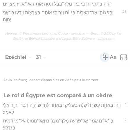
יְהוָ֗ה בְּתִתִּ֤י חַרְבִּי֙ בְּיַ֣ד מֶֽלֶךְ־בָּבֶ֔ל וְנָטָ֥ה אוֹתָ֖הּ אֶל־אֶ֥רֶץ מִצְרָֽיִם׃
26
וַהֲפִצוֹתִ֤י אֶת־מִצְרַ֙יִם֙ בַּגּוֹיִ֔ם וְזֵרִיתִ֥י אוֹתָ֖ם בָּאֲרָצ֑וֹת וְיָדְע֖וּ כִּֽי־אֲנִ֥י
יְהוָֽה׃
Hébreu : © Westminster Leningrad Codex - tanach.us --- Grec : © 2010 by the
Society of Biblical Literature and Logos Bible Software - sblgnt.com
Ezéchiel
31
Seuls les Évangiles sont disponibles en vidéo pour le moment.
Le roi d'Égypte est comparé à un cèdre
1
וַיְהִ֗י בְּאַחַ֤ת עֶשְׂרֵה֙ שָׁנָ֔ה בַּשְּׁלִישִׁ֖י בְּאֶחָ֣ד לַחֹ֑דֶשׁ הָיָ֥ה דְבַר־יְהוָ֖ה אֵלַ֥י
לֵאמֹֽר׃
2
בֶּן־אָדָ֕ם אֱמֹ֛ר אֶל־פַּרְעֹ֥ה מֶֽלֶךְ־מִצְרַ֖יִם וְאֶל־הֲמוֹנ֑וֹ אֶל־מִ֖י דָּמִ֥יתָ
בְגָדְלֶֽךָ׃