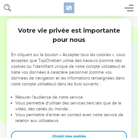
לְחַלְּל֑וֹ וְהִנֵּה־כֹ֥ה עָשׂ֖וּ בְּת֥וֹךְ בֵּיתִֽי׃
40
וְאַ֗ף כִּ֤י תִשְׁלַ֙חְנָה֙ לַֽאֲנָשִׁ֔ים בָּאִ֖ים מִמֶּרְחָ֑ק אֲשֶׁ֨ר מַלְאָ֜ךְ שָׁל֤וּחַ
אֲלֵיהֶם֙ וְהִנֵּה־בָ֔אוּ לַאֲשֶׁ֥ר רָחַ֛צְתְּ כָּחַ֥לְתְּ עֵינַ֖יִךְ וְעָ֥דִית עֶֽדִי׃
Hébreu / Grec - Texte original
41
וְיָשַׁבְתְּ֙ עַל־מִטָּ֣ה כְבוּדָּ֔ה וְשֻׁלְחָ֥ן עָר֖וּךְ לְפָנֶ֑יהָ וּקְטָרְתִּ֥י וְשַׁמְנִ֖י שַׂ֥מְתְּ
Votre vie privée est importante
Ezéchiel
23
עָלֶֽיהָ׃
pour nous
42
וְק֣וֹל הָמוֹן֮ שָׁלֵ֣ו בָהּ֒ וְאֶל־אֲנָשִׁים֙ מֵרֹ֣ב אָדָ֔ם מוּבָאִ֥ים *סובאים
**סָבָאִ֖ים מִמִּדְבָּ֑ר וַֽיִּתְּנ֤וּ צְמִידִים֙ אֶל־יְדֵיהֶ֔ן וַעֲטֶ֥רֶת תִּפְאֶ֖רֶת
En cliquant sur le bouton « Accepter tous les cookies », vous
עַל־רָאשֵׁיהֶֽן׃
acceptez que TopChrétien utilise des traceurs (comme des
cookies ou l'identifiant unique de votre compte utilisateur) et
43
וָאֹמַ֕ר לַבָּלָ֖ה נִֽאוּפִ֑ים *עת **עַתָּ֛ה *יזנה **יִזְנ֥וּ תַזְנוּתֶ֖הָ וָהִֽיא׃
traite vos données à caractère personnel (comme vos
44
וַיָּב֣וֹא אֵלֶ֔יהָ כְּב֖וֹא אֶל־אִשָּׁ֣ה זוֹנָ֑ה כֵּ֣ן בָּ֗אוּ אֶֽל־אָֽהֳלָה֙ וְאֶל־אָ֣הֳלִיבָ֔ה
données de navigation et les informations renseignées dans
votre compte utilisateur) dans les buts suivants :
אִשֹּׁ֖ת הַזִּמָּֽה׃
45
וַאֲנָשִׁ֣ים צַדִּיקִ֗ם הֵ֚מָּה יִשְׁפְּט֣וּ אֽוֹתְהֶ֔ם מִשְׁפַּט֙ נֹֽאֲפ֔וֹת וּמִשְׁפַּ֖ט
Mesurer l'audience de notre service
שֹׁפְכ֣וֹת דָּ֑ם כִּ֤י נֹֽאֲפֹת֙ הֵ֔נָּה וְדָ֖ם בִּֽידֵיהֶֽן׃
Vous permettre d'utiliser des services tiers tels que de la
vidéo, des cartes du monde…
46
כִּ֛י כֹּ֥ה אָמַ֖ר אֲדֹנָ֣י יְהוִ֑ה הַעֲלֵ֤ה עֲלֵיהֶם֙ קָהָ֔ל וְנָתֹ֥ן אֶתְהֶ֖ן לְזַעֲוָ֥ה וְלָבַֽז׃
Vous permettre d'entrer en contact avec notre service de
47
וְרָגְמ֨וּ עֲלֵיהֶ֥ן אֶ֙בֶן֙ קָהָ֔ל וּבָרֵ֥א אוֹתְהֶ֖ן בְּחַרְבוֹתָ֑ם בְּנֵיהֶ֤ם וּבְנֽוֹתֵיהֶם֙
relation aux utilisateurs.
יַהֲרֹ֔גוּ וּבָתֵּיהֶ֖ן בָּאֵ֥שׁ יִשְׂרֹֽפוּ׃
48
וְהִשְׁבַּתִּ֥י זִמָּ֖ה מִן־הָאָ֑רֶץ וְנִֽוַּסְּרוּ֙ כָּל־הַנָּשִׁ֔ים וְלֹ֥א תַעֲשֶׂ֖ינָה כְּזִמַּתְכֶֽנָה׃
Choisir mes cookies