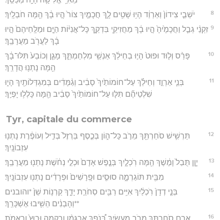
8
יֹשְׁבֵ֤י צִידוֹן֙ וְאַרְוַ֔ד הָי֥וּ שָׁטִ֖ים לָ֑ךְ חֲכָמַ֤יִךְ צוֹר֙ הָ֣יוּ בָ֔ךְ הֵ֖מָּה חֹבְלָֽיִךְ׃
9
זִקְנֵ֨י גְבַ֤ל וַחֲכָמֶ֙יהָ֙ הָ֣יוּ בָ֔ךְ מַחֲזִיקֵ֖י בִּדְקֵ֑ךְ כָּל־אֳנִיּ֨וֹת הַיָּ֤ם וּמַלָּֽחֵיהֶם֙ הָ֣יוּ
בָ֔ךְ לַעֲרֹ֖ב מַעֲרָבֵֽךְ׃
10
פָּרַ֨ס וְל֤וּד וּפוּט֙ הָי֣וּ בְחֵילֵ֔ךְ אַנְשֵׁ֖י מִלְחַמְתֵּ֑ךְ מָגֵ֤ן וְכוֹבַע֙ תִּלּוּ־בָ֔ךְ
הֵ֖מָּה נָתְנ֥וּ הֲדָרֵֽךְ׃
11
בְּנֵ֧י אַרְוַ֣ד וְחֵילֵ֗ךְ עַל־חוֹמוֹתַ֙יִךְ֙ סָבִ֔יב וְגַ֨מָּדִ֔ים בְּמִגְדְּלוֹתַ֖יִךְ הָי֑וּ
שִׁלְטֵיהֶ֞ם תִּלּ֤וּ עַל־חוֹמוֹתַ֙יִךְ֙ סָבִ֔יב הֵ֖מָּה כָּלְל֥וּ יָפְיֵֽךְ׃
Tyr, capitale du commerce
12
תַּרְשִׁ֥ישׁ סֹחַרְתֵּ֖ךְ מֵרֹ֣ב כָּל־ה֑וֹן בְּכֶ֤סֶף בַּרְזֶל֙ בְּדִ֣יל וְעוֹפֶ֔רֶת נָתְנ֖וּ
עִזְבוֹנָֽיִךְ׃
13
יָוָ֤ן תֻּבַל֙ וָמֶ֔שֶׁךְ הֵ֖מָּה רֹֽכְלָ֑יִךְ בְּנֶ֤פֶשׁ אָדָם֙ וּכְלֵ֣י נְחֹ֔שֶׁת נָתְנ֖וּ מַעֲרָבֵֽךְ׃
14
מִבֵּ֖ית תּוֹגַרְמָ֑ה סוּסִ֤ים וּפָֽרָשִׁים֙ וּפְרָדִ֔ים נָתְנ֖וּ עִזְבוֹנָֽיִךְ׃
15
בְּנֵ֤י דְדָן֙ רֹֽכְלַ֔יִךְ אִיִּ֥ים רַבִּ֖ים סְחֹרַ֣ת יָדֵ֑ךְ קַרְנ֥וֹת שֵׁן֙ *והובנים
**וְהָבְנִ֔ים הֵשִׁ֖יבוּ אֶשְׁכָּרֵֽךְ׃
16
אֲרָ֥ם סֹחַרְתֵּ֖ךְ מֵרֹ֣ב מַעֲשָׂ֑יִךְ בְּ֠נֹפֶךְ אַרְגָּמָ֨ן וְרִקְמָ֤ה וּבוּץ֙ וְרָאמֹ֣ת