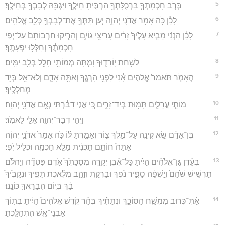
5
בְּרֹ֧ב חָכְמָתְךָ֛ בִּרְכֻלָּתְךָ֖ הִרְבִּ֣יתָ חֵילֶ֑ךָ וַיִּגְבַּ֥הּ לְבָבְךָ֖ בְּחֵילֶֽךָ׃
6
לָכֵ֕ן כֹּ֥ה אָמַ֖ר אֲדֹנָ֣י יְהוִ֑ה יַ֛עַן תִּתְּךָ֥ אֶת־לְבָבְךָ֖ כְּלֵ֥ב אֱלֹהִֽים׃
7
לָכֵ֗ן הִנְנִ֨י מֵבִ֤יא עָלֶ֙יךָ֙ זָרִ֔ים עָרִיצֵ֖י גּוֹיִ֑ם וְהֵרִ֤יקוּ חַרְבוֹתָם֙ עַל־יְפִ֣י
חָכְמָתֶ֔ךָ וְחִלְּל֖וּ יִפְעָתֶֽךָ׃
8
לַשַּׁ֖חַת יֽוֹרִד֑וּךָ וָמַ֛תָּה מְמוֹתֵ֥י חָלָ֖ל בְּלֵ֥ב יַמִּֽים׃
9
הֶאָמֹ֤ר תֹּאמַר֙ אֱלֹהִ֣ים אָ֔נִי לִפְנֵ֖י הֹֽרְגֶ֑ךָ וְאַתָּ֥ה אָדָ֛ם וְלֹא־אֵ֖ל בְּיַ֥ד
מְחַלְלֶֽיךָ׃
10
מוֹתֵ֧י עֲרֵלִ֛ים תָּמ֖וּת בְּיַד־זָרִ֑ים כִּ֚י אֲנִ֣י דִבַּ֔רְתִּי נְאֻ֖ם אֲדֹנָ֥י יְהוִֽה׃
11
וַיְהִ֥י דְבַר־יְהוָ֖ה אֵלַ֥י לֵאמֹֽר׃
12
בֶּן־אָדָ֕ם שָׂ֥א קִינָ֖ה עַל־מֶ֣לֶךְ צ֑וֹר וְאָמַ֣רְתָּ לּ֗וֹ כֹּ֤ה אָמַר֙ אֲדֹנָ֣י יְהוִ֔ה
אַתָּה֙ חוֹתֵ֣ם תָּכְנִ֔ית מָלֵ֥א חָכְמָ֖ה וּכְלִ֥יל יֹֽפִי׃
13
בְּעֵ֨דֶן גַּן־אֱלֹהִ֜ים הָיִ֗יתָ כָּל־אֶ֨בֶן יְקָרָ֤ה מְסֻכָתֶ֙ךָ֙ אֹ֣דֶם פִּטְדָ֞ה וְיָהֲלֹ֗ם
תַּרְשִׁ֥ישׁ שֹׁ֙הַם֙ וְיָ֣שְׁפֵ֔ה סַפִּ֣יר נֹ֔פֶךְ וּבָרְקַ֖ת וְזָהָ֑ב מְלֶ֨אכֶת תֻּפֶּ֤יךָ וּנְקָבֶ֙יךָ֙
בָּ֔ךְ בְּי֥וֹם הִבָּרַאֲךָ֖ כּוֹנָֽנוּ׃
14
אַ֨תְּ־כְּר֔וּב מִמְשַׁ֖ח הַסּוֹכֵ֑ךְ וּנְתַתִּ֗יךָ בְּהַ֨ר קֹ֤דֶשׁ אֱלֹהִים֙ הָיִ֔יתָ בְּת֥וֹךְ
אַבְנֵי־אֵ֖שׁ הִתְהַלָּֽכְתָּ׃