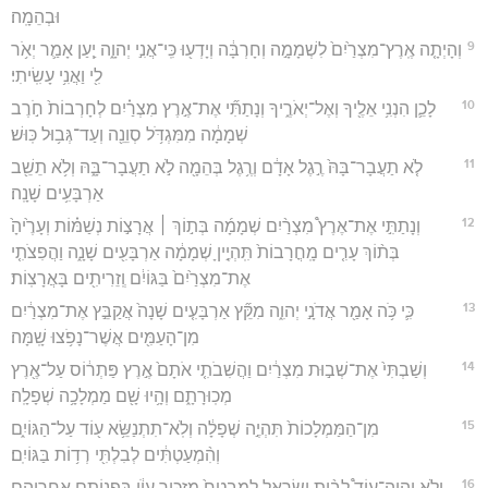
וּבְהֵמָֽה׃
9
וְהָיְתָ֤ה אֶֽרֶץ־מִצְרַ֙יִם֙ לִשְׁמָמָ֣ה וְחָרְבָּ֔ה וְיָדְע֖וּ כִּֽי־אֲנִ֣י יְהוָ֑ה יַ֧עַן אָמַ֛ר יְאֹ֥ר
לִ֖י וַאֲנִ֥י עָשִֽׂיתִי׃
10
לָכֵ֛ן הִנְנִ֥י אֵלֶ֖יךָ וְאֶל־יְאֹרֶ֑יךָ וְנָתַתִּ֞י אֶת־אֶ֣רֶץ מִצְרַ֗יִם לְחָרְבוֹת֙ חֹ֣רֶב
שְׁמָמָ֔ה מִמִּגְדֹּ֥ל סְוֵנֵ֖ה וְעַד־גְּב֥וּל כּֽוּשׁ׃
11
לֹ֤א תַעֲבָר־בָּהּ֙ רֶ֣גֶל אָדָ֔ם וְרֶ֥גֶל בְּהֵמָ֖ה לֹ֣א תַעֲבָר־בָּ֑הּ וְלֹ֥א תֵשֵׁ֖ב
אַרְבָּעִ֥ים שָׁנָֽה׃
12
וְנָתַתִּ֣י אֶת־אֶרֶץ֩ מִצְרַ֨יִם שְׁמָמָ֜ה בְּת֣וֹךְ ׀ אֲרָצ֣וֹת נְשַׁמּ֗וֹת וְעָרֶ֙יהָ֙
בְּת֨וֹךְ עָרִ֤ים מָֽחֳרָבוֹת֙ תִּֽהְיֶ֣יןָ שְׁמָמָ֔ה אַרְבָּעִ֖ים שָׁנָ֑ה וַהֲפִצֹתִ֤י
אֶת־מִצְרַ֙יִם֙ בַּגּוֹיִ֔ם וְֽזֵרִיתִ֖ים בָּאֲרָצֽוֹת׃
13
כִּ֛י כֹּ֥ה אָמַ֖ר אֲדֹנָ֣י יְהוִ֑ה מִקֵּ֞ץ אַרְבָּעִ֤ים שָׁנָה֙ אֲקַבֵּ֣ץ אֶת־מִצְרַ֔יִם
מִן־הָעַמִּ֖ים אֲשֶׁר־נָפֹ֥צוּ שָֽׁמָּה׃
14
וְשַׁבְתִּי֙ אֶת־שְׁב֣וּת מִצְרַ֔יִם וַהֲשִׁבֹתִ֤י אֹתָם֙ אֶ֣רֶץ פַּתְר֔וֹס עַל־אֶ֖רֶץ
מְכֽוּרָתָ֑ם וְהָ֥יוּ שָׁ֖ם מַמְלָכָ֥ה שְׁפָלָֽה׃
15
מִן־הַמַּמְלָכוֹת֙ תִּהְיֶ֣ה שְׁפָלָ֔ה וְלֹֽא־תִתְנַשֵּׂ֥א ע֖וֹד עַל־הַגּוֹיִ֑ם
וְהִ֨מְעַטְתִּ֔ים לְבִלְתִּ֖י רְד֥וֹת בַּגּוֹיִֽם׃
16
וְלֹ֣א יִֽהְיֶה־עוֹד֩ לְבֵ֨ית יִשְׂרָאֵ֤ל לְמִבְטָח֙ מַזְכִּ֣יר עָוֺ֔ן בִּפְנוֹתָ֖ם אַחֲרֵיהֶ֑ם