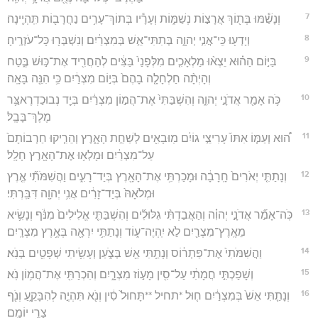
7
וְנָשַׁ֕מּוּ בְּת֖וֹךְ אֲרָצ֣וֹת נְשַׁמּ֑וֹת וְעָרָ֕יו בְּתוֹךְ־עָרִ֥ים נַחֲרָב֖וֹת תִּֽהְיֶֽינָה׃
8
וְיָדְע֖וּ כִּֽי־אֲנִ֣י יְהוָ֑ה בְּתִתִּי־אֵ֣שׁ בְּמִצְרַ֔יִם וְנִשְׁבְּר֖וּ כָּל־עֹזְרֶֽיהָ׃
9
בַּיּ֣וֹם הַה֗וּא יֵצְא֨וּ מַלְאָכִ֤ים מִלְּפָנַי֙ בַּצִּ֔ים לְהַחֲרִ֖יד אֶת־כּ֣וּשׁ בֶּ֑טַח
וְהָיְתָ֨ה חַלְחָלָ֤ה בָהֶם֙ בְּי֣וֹם מִצְרַ֔יִם כִּ֥י הִנֵּ֖ה בָּאָֽה׃
10
כֹּ֥ה אָמַ֖ר אֲדֹנָ֣י יְהוִ֑ה וְהִשְׁבַּתִּי֙ אֶת־הֲמ֣וֹן מִצְרַ֔יִם בְּיַ֖ד נְבוּכַדְרֶאצַּ֥ר
מֶלֶךְ־בָּבֶֽל׃
11
ה֠וּא וְעַמּ֤וֹ אִתּוֹ֙ עָרִיצֵ֣י גוֹיִ֔ם מֽוּבָאִ֖ים לְשַׁחֵ֣ת הָאָ֑רֶץ וְהֵרִ֤יקוּ חַרְבוֹתָם֙
עַל־מִצְרַ֔יִם וּמָלְא֥וּ אֶת־הָאָ֖רֶץ חָלָֽל׃
12
וְנָתַתִּ֤י יְאֹרִים֙ חָֽרָבָ֔ה וּמָכַרְתִּ֥י אֶת־הָאָ֖רֶץ בְּיַד־רָעִ֑ים וַהֲשִׁמֹּתִ֞י אֶ֤רֶץ
וּמְלֹאָהּ֙ בְּיַד־זָרִ֔ים אֲנִ֥י יְהוָ֖ה דִּבַּֽרְתִּי׃
13
כֹּֽה־אָמַ֞ר אֲדֹנָ֣י יְהוִ֗ה וְהַאֲבַדְתִּ֨י גִלּוּלִ֜ים וְהִשְׁבַּתִּ֤י אֱלִילִים֙ מִנֹּ֔ף וְנָשִׂ֥יא
מֵאֶֽרֶץ־מִצְרַ֖יִם לֹ֣א יִֽהְיֶה־ע֑וֹד וְנָתַתִּ֥י יִרְאָ֖ה בְּאֶ֥רֶץ מִצְרָֽיִם׃
14
וַהֲשִׁמֹּתִי֙ אֶת־פַּתְר֔וֹס וְנָתַ֥תִּי אֵ֖שׁ בְּצֹ֑עַן וְעָשִׂ֥יתִי שְׁפָטִ֖ים בְּנֹֽא׃
15
וְשָׁפַכְתִּ֣י חֲמָתִ֔י עַל־סִ֖ין מָע֣וֹז מִצְרָ֑יִם וְהִכְרַתִּ֖י אֶת־הֲמ֥וֹן נֹֽא׃
16
וְנָתַ֤תִּי אֵשׁ֙ בְּמִצְרַ֔יִם ח֤וּל *תחיל **תָּחוּל֙ סִ֔ין וְנֹ֖א תִּהְיֶ֣ה לְהִבָּקֵ֑עַ וְנֹ֖ף
צָרֵ֥י יוֹמָֽם׃