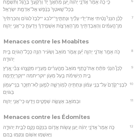
6
כִּ֣י כֹ֤ה אָמַר֙ אֲדֹנָ֣י יְהוִ֔ה יַ֚עַן מַחְאֲךָ֣ יָ֔ד וְרַקְעֲךָ֖ בְּרָ֑גֶל וַתִּשְׂמַ֤ח
בְּכָל־שָֽׁאטְךָ֙ בְּנֶ֔פֶשׁ אֶל־אַדְמַ֖ת יִשְׂרָאֵֽל׃
7
לָכֵ֡ן הִנְנִי֩ נָטִ֨יתִי אֶת־יָדִ֜י עָלֶ֗יךָ וּנְתַתִּ֤יךָֽ־*לבג **לְבַז֙ לַגּוֹיִ֔ם וְהִכְרַתִּ֙יךָ֙
מִן־הָ֣עַמִּ֔ים וְהַאֲבַדְתִּ֖יךָ מִן־הָאֲרָצ֑וֹת אַשְׁמִ֣ידְךָ֔ וְיָדַעְתָּ֖ כִּֽי־אֲנִ֥י יְהוָֽה׃
Menaces contre les Moabites
8
כֹּ֥ה אָמַ֖ר אֲדֹנָ֣י יְהוִ֑ה יַ֗עַן אֲמֹ֤ר מוֹאָב֙ וְשֵׂעִ֔יר הִנֵּ֥ה כְּכָֽל־הַגּוֹיִ֖ם בֵּ֥ית
יְהוּדָֽה׃
9
לָכֵן֩ הִנְנִ֨י פֹתֵ֜חַ אֶת־כֶּ֤תֶף מוֹאָב֙ מֵהֶ֣עָרִ֔ים מֵֽעָרָ֖יו מִקָּצֵ֑הוּ צְבִ֗י אֶ֚רֶץ
בֵּ֣ית הַיְשִׁימֹ֔ת בַּ֥עַל מְע֖וֹן *וקריתמה **וְקִרְיָתָֽיְמָה׃
10
לִבְנֵי־קֶ֙דֶם֙ עַל־בְּנֵ֣י עַמּ֔וֹן וּנְתַתִּ֖יהָ לְמֽוֹרָשָׁ֑ה לְמַ֛עַן לֹֽא־תִזָּכֵ֥ר בְּנֵֽי־עַמּ֖וֹן
בַּגּוֹיִֽם׃
11
וּבְמוֹאָ֖ב אֶעֱשֶׂ֣ה שְׁפָטִ֑ים וְיָדְע֖וּ כִּֽי־אֲנִ֥י יְהוָֽה׃
Menaces contre les Édomites
12
כֹּ֤ה אָמַר֙ אֲדֹנָ֣י יְהוִ֔ה יַ֣עַן עֲשׂ֥וֹת אֱד֛וֹם בִּנְקֹ֥ם נָקָ֖ם לְבֵ֣ית יְהוּדָ֑ה
וַיֶּאְשְׁמ֥וּ אָשׁ֖וֹם וְנִקְּמ֥וּ בָהֶֽם׃