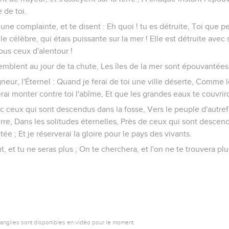
 de toi.
 une complainte, et te disent : Eh quoi ! tu es détruite, Toi que 
le célèbre, qui étais puissante sur la mer ! Elle est détruite avec
tous ceux d'alentour !
remblent au jour de ta chute, Les îles de la mer sont épouvantées 
gneur, l'Éternel : Quand je ferai de toi une ville déserte, Comme l
rai monter contre toi l'abîme, Et que les grandes eaux te couvrir
ec ceux qui sont descendus dans la fosse, Vers le peuple d'autref
erre, Dans les solitudes éternelles, Près de ceux qui sont descend
tée ; Et je réserverai la gloire pour le pays des vivants.
t, et tu ne seras plus ; On te cherchera, et l'on ne te trouvera plu
vangiles sont disponibles en vidéo pour le moment.