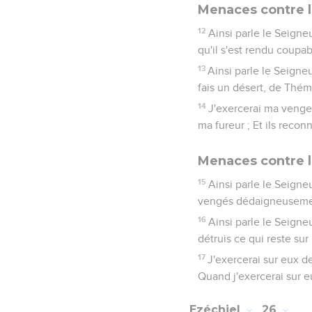
Menaces contre 
12
Ainsi parle le Seigne
qu'il s'est rendu coupab
13
Ainsi parle le Seigne
fais un désert, de Thém
14
J'exercerai ma vengea
ma fureur ; Et ils recon
Menaces contre le
15
Ainsi parle le Seigneu
vengés dédaigneusement 
16
Ainsi parle le Seigneu
détruis ce qui reste sur
17
J'exercerai sur eux de
Quand j'exercerai sur 
Ezéchiel
26