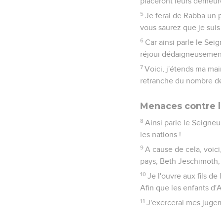
placeront leurs demeures 
5
Je ferai de Rabba un 
vous saurez que je suis 
6
Car ainsi parle le Sei
réjoui dédaigneusement 
7
Voici, j'étends ma main
retranche du nombre des 
Menaces contre 
8
Ainsi parle le Seigneu
les nations !
9
A cause de cela, voici,
pays, Beth Jeschimoth,
10
Je l'ouvre aux fils d
Afin que les enfants d
11
J'exercerai mes jugeme