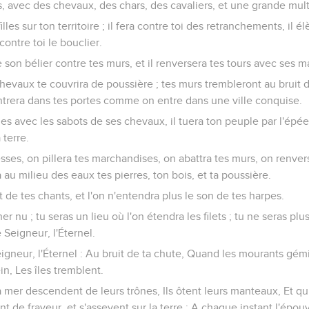
is, avec des chevaux, des chars, des cavaliers, et une grande mul
filles sur ton territoire ; il fera contre toi des retranchements, il 
 contre toi le bouclier.
de son bélier contre tes murs, et il renversera tes tours avec ses 
hevaux te couvrira de poussière ; tes murs trembleront au bruit d
 entrera dans tes portes comme on entre dans une ville conquise.
 rues avec les sabots de ses chevaux, il tuera ton peuple par l'ép
 terre.
sses, on pillera tes marchandises, on abattra tes murs, on renve
a au milieu des eaux tes pierres, ton bois, et ta poussière.
it de tes chants, et l'on n'entendra plus le son de tes harpes.
er nu ; tu seras un lieu où l'on étendra les filets ; tu ne seras plu
le Seigneur, l'Éternel.
Seigneur, l'Éternel : Au bruit de ta chute, Quand les mourants gé
n, Les îles tremblent.
a mer descendent de leurs trônes, Ils ôtent leurs manteaux, Et qu
t de frayeur, et s'asseyent sur la terre ; A chaque instant l'épouva