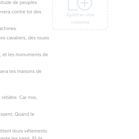
titude de peuples.
élèvera contre toi des
Ajouter une
Ajouter une
Ajouter une
Ajouter une
Ajouter une
Ajouter une
colonne
colonne
colonne
colonne
colonne
colonne
machines.
es cavaliers, des roues
ée, et les monuments de
rsera tes maisons de
s rebâtie. Car moi,
missent, Quand le
ittent leurs vêtements
nte les saisit, Et ils