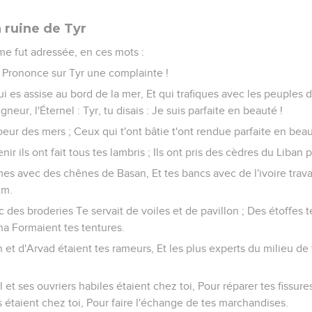
 ruine de Tyr
 me fut adressée, en ces mots :
e, Prononce sur Tyr une complainte !
 qui es assise au bord de la mer, Et qui trafiques avec les peuple
igneur, l'Éternel : Tyr, tu disais : Je suis parfaite en beauté !
coeur des mers ; Ceux qui t'ont bâtie t'ont rendue parfaite en bea
r ils ont fait tous tes lambris ; Ils ont pris des cèdres du Liban 
ames avec des chênes de Basan, Et tes bancs avec de l'ivoire trava
im.
c des broderies Te servait de voiles et de pavillon ; Des étoffes 
cha Formaient tes tentures.
 et d'Arvad étaient tes rameurs, Et les plus experts du milieu de t
et ses ouvriers habiles étaient chez toi, Pour réparer tes fissure
s étaient chez toi, Pour faire l'échange de tes marchandises.