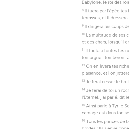
Babylone, le roi des ro
8
Il tuera par l'épée tes 
terrasses, et il dressera
9
Il dirigera les coups 
10
La multitude de ses c
et des chars, lorsqu'il
11
Il foulera toutes tes
ton orgueil tomberont à
12
On enlèvera tes riche
plaisance, et l'on jetter
13
Je ferai cesser le bru
14
Je ferai de toi un roch
l'Éternel, j'ai parlé, dit 
15
Ainsi parle à Tyr le 
carnage est dans ton sei
16
Tous les princes de l
brodés ; Ils s'enveloppen