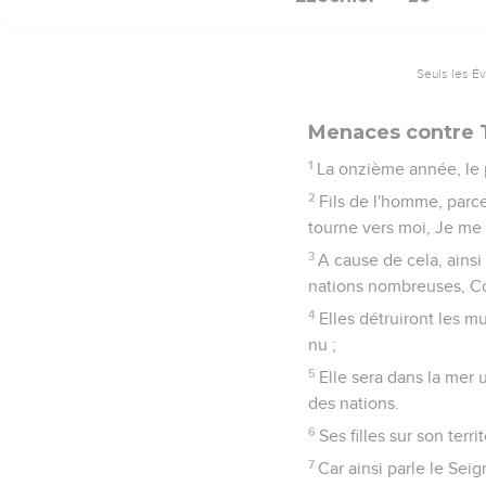
Seuls les É
Menaces contre 
1
La onzième année, le p
2
Fils de l'homme, parce
tourne vers moi, Je me r
3
A cause de cela, ainsi 
nations nombreuses, Co
4
Elles détruiront les mu
nu ;
5
Elle sera dans la mer un
des nations.
6
Ses filles sur son terri
7
Car ainsi parle le Sei