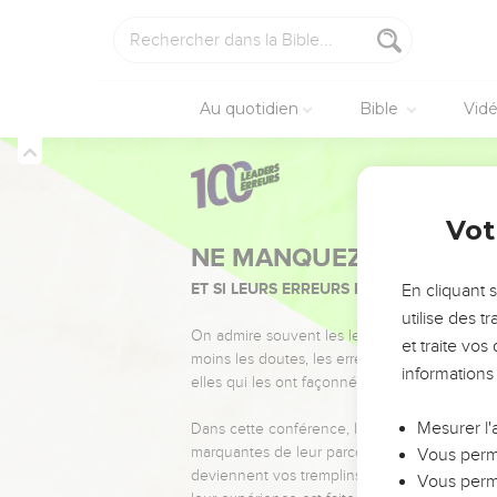
couvre pas la barbe, et
18
J'avais parlé au peup
ordonné.
19
Le peuple me dit : Ne
Au quotidien
Bible
Vid
20
Je leur répondis : La
21
Dis à la maison d'Isra
votre force, les délices 
Ezéchiel
24
Vot
tomberont par l'épée.
22
Vous ferez alors com
autres,
En cliquant 
utilise des 
23
vous aurez vos turba
et traite vo
pleurerez pas ; mais vo
informations
sera pour vous un signe
24
Vous ferez entièremen
Mesurer l'
l'Éternel.
Vous perme
25
Et toi, fils de l'homme
Vous perme
leurs yeux et l'objet de l