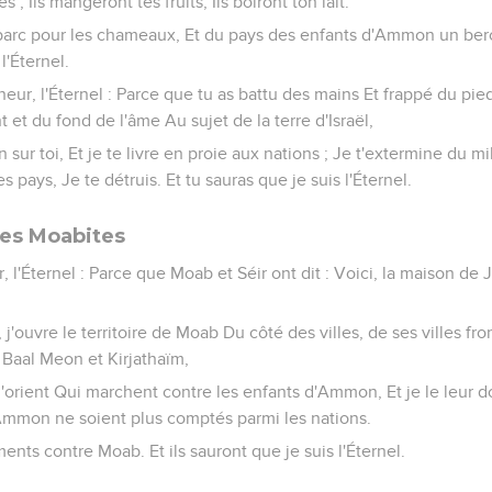
; Ils mangeront tes fruits, Ils boiront ton lait.
parc pour les chameaux, Et du pays des enfants d'Ammon un berca
l'Éternel.
gneur, l'Éternel : Parce que tu as battu des mains Et frappé du pie
et du fond de l'âme Au sujet de la terre d'Israël,
 sur toi, Et je te livre en proie aux nations ; Je t'extermine du m
pays, Je te détruis. Et tu sauras que je suis l'Éternel.
les Moabites
r, l'Éternel : Parce que Moab et Séir ont dit : Voici, la maison d
 j'ouvre le territoire de Moab Du côté des villes, de ses villes fr
 Baal Meon et Kirjathaïm,
e l'orient Qui marchent contre les enfants d'Ammon, Et je le leur
'Ammon ne soient plus comptés parmi les nations.
nts contre Moab. Et ils sauront que je suis l'Éternel.