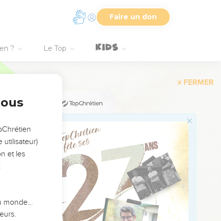
Faire un don
s ce qui m'avait été
 ?
ien ?
Le Top
sanctuaire, l'orgueil de
vous avez laissés
nous
rez pas le pain des
opChrétien
utilisateur)
rez pas et vous ne
n et les
 entre vous. Ézéchiel
:
ue je suis le Seigneur,
 du monde…
r gloire, les délices de
eurs.