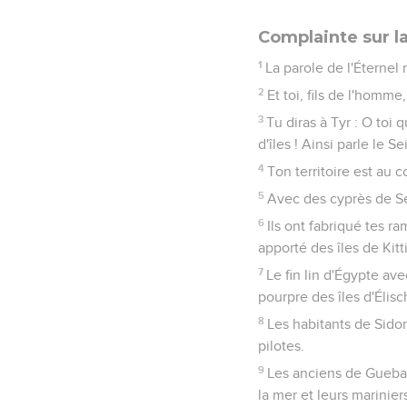
Complainte sur la
1
La parole de l'Éternel
2
Et toi, fils de l'homm
3
Tu diras à Tyr : O toi
d'îles ! Ainsi parle le Se
4
Ton territoire est au 
5
Avec des cyprès de Seni
6
Ils ont fabriqué tes r
apporté des îles de Kitt
7
Le fin lin d'Égypte ave
pourpre des îles d'Élis
8
Les habitants de Sidon
pilotes.
9
Les anciens de Guebal 
la mer et leurs marinier