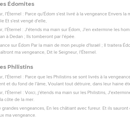
les Édomites
ur, l'Éternel : Parce qu'Édom s'est livré à la vengeance Envers la
le Et s'est vengé d'elle,
ur, l'Éternel : J'étends ma main sur Édom, J'en extermine les hom
an à Dedan ; Ils tomberont par l'épée.
nce sur Édom Par la main de mon peuple d'Israël ; Il traitera É
naîtront ma vengeance, Dit le Seigneur, l'Éternel.
s Philistins
r, l'Éternel : Parce que les Philistins se sont livrés à la vengeanc
et du fond de l'âme, Voulant tout détruire, dans leur haine éte
r, l'Éternel : Voici, j'étends ma main sur les Philistins, J'extermin
 la côte de la mer.
 grandes vengeances, En les châtiant avec fureur. Et ils sauront q
eux ma vengeance.