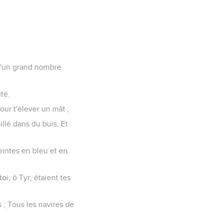
s d'un grand nombre
uté.
pour t'élever un mât ;
illé dans du buis, Et
teintes en bleu et en
oi, ô Tyr, étaient tes
s ; Tous les navires de