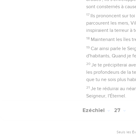
sont consternés à cause
17
Ils prononcent sur toi
parcourent les mers, Vil
inspiraient la terreur à 
18
Maintenant les îles t
19
Car ainsi parle le Sei
d'habitants, Quand je fe
20
Je te précipiterai av
les profondeurs de la t
que tu ne sois plus habi
21
Je te réduirai au néan
Seigneur, l'Éternel.
Ezéchiel
27
Seuls les É