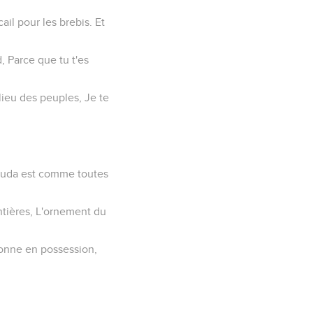
il pour les brebis. Et
d, Parce que tu t'es
ilieu des peuples, Je te
e Juda est comme toutes
ontières, L'ornement du
 donne en possession,