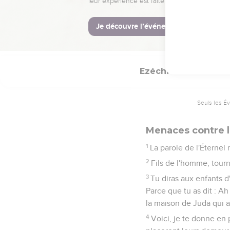
26
ce jour-là un fuyard v
27
En ce jour, ta bouche 
signe, et ils sauront que
Ezéchiel
25
Seuls les É
Menaces contre 
1
La parole de l'Éternel
2
Fils de l'homme, tour
3
Tu diras aux enfants d
Parce que tu as dit : Ah 
la maison de Juda qui al
4
Voici, je te donne en p