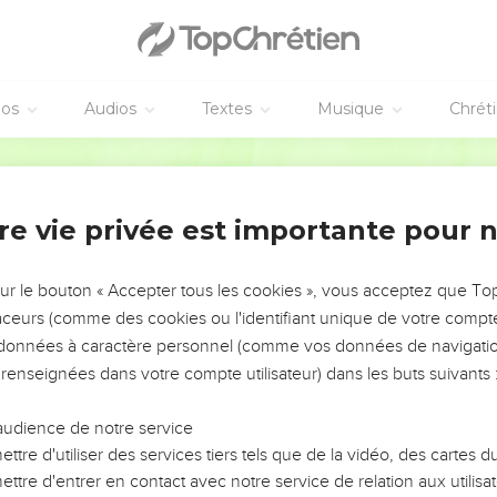
 ne mange pas le pain des autres.
le le matin, et ma femme mourut le soir. Le lendemain matin, je fi
 nous expliqueras-tu pas ce que signifie pour nous ce que tu fais
éos
Audios
Textes
Musique
Chrét
 parole de l'Éternel m'a été adressée, en ces mots :
Segond 1910
ël : Ainsi parle le Seigneur, l'Éternel : Voici, je vais profaner mon 
de vos yeux, l'objet de votre amour ; et vos fils et vos filles que 
re vie privée est importante pour 
me j'ai fait. Vous ne vous couvrirez pas la barbe, vous ne mange
sur le bouton « Accepter tous les cookies », vous acceptez que T
traceurs (comme des cookies ou l'identifiant unique de votre compte 
ns sur la tête et vos chaussures aux pieds, vous ne vous lamente
s données à caractère personnel (comme vos données de navigatio
us serez frappés de langueur pour vos iniquités, et vous gémirez
 renseignées dans votre compte utilisateur) dans les buts suivants 
.
t comme il a fait. Et quand ces choses arriveront, vous saurez q
audience de notre service
ttre d'utiliser des services tiers tels que de la vidéo, des cartes
, le jour où je leur enlèverai ce qui fait leur force, leur joie et leu
ttre d'entrer en contact avec notre service de relation aux utilisat
eur amour, leurs fils et leurs filles,