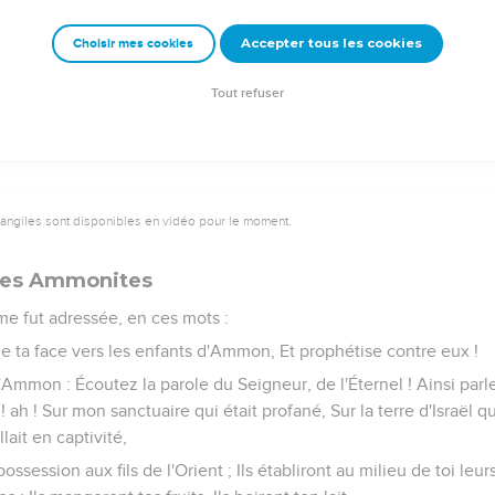
iendra vers toi pour l'annoncer à tes oreilles.
Accepter tous les cookies
Choisir mes cookies
s'ouvrira avec le fuyard, et tu parleras, tu ne seras plus muet ; t
 je suis l'Éternel.
Tout refuser
vangiles sont disponibles en vidéo pour le moment.
les Ammonites
 me fut adressée, en ces mots :
ne ta face vers les enfants d'Ammon, Et prophétise contre eux !
'Ammon : Écoutez la parole du Seigneur, de l'Éternel ! Ainsi parle 
! ah ! Sur mon sanctuaire qui était profané, Sur la terre d'Israël qu
lait en captivité,
ossession aux fils de l'Orient ; Ils établiront au milieu de toi leurs