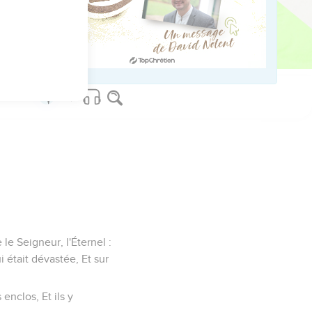
u seras pour eux un
le Seigneur, l'Éternel :
i était dévastée, Et sur
 enclos, Et ils y