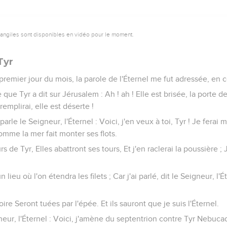
vangiles sont disponibles en vidéo pour le moment.
Tyr
remier jour du mois, la parole de l'Éternel me fut adressée, en c
 que Tyr a dit sur Jérusalem : Ah ! ah ! Elle est brisée, la porte 
emplirai, elle est déserte !
parle le Seigneur, l'Éternel : Voici, j'en veux à toi, Tyr ! Je ferai
mme la mer fait monter ses flots.
rs de Tyr, Elles abattront ses tours, Et j'en raclerai la poussière ; 
 lieu où l'on étendra les filets ; Car j'ai parlé, dit le Seigneur, l'É
toire Seront tuées par l'épée. Et ils sauront que je suis l'Éternel.
gneur, l'Éternel : Voici, j'amène du septentrion contre Tyr Nebuca