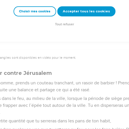
e l’homme, je vais priver Jérusalem de pain. Ils mangeront du pain
isse, et ils boiront de l'eau en quantité limitée et avec frayeur.
Accepter tous les cookies
Choisir mes cookies
e pain et d'eau, et ils seront consternés, les uns comme les autre
Tout refuser
vangiles sont disponibles en vidéo pour le moment.
ir contre Jérusalem
l’homme, prends un couteau tranchant, un rasoir de barbier ! Prends
uite une balance et partage ce qui a été rasé.
 dans le feu, au milieu de la ville, lorsque la période de siège pr
e frapper avec l’épée tout autour de la ville. Tu en disperseras un 
.
ite quantité que tu serreras dans les pans de ton habit,