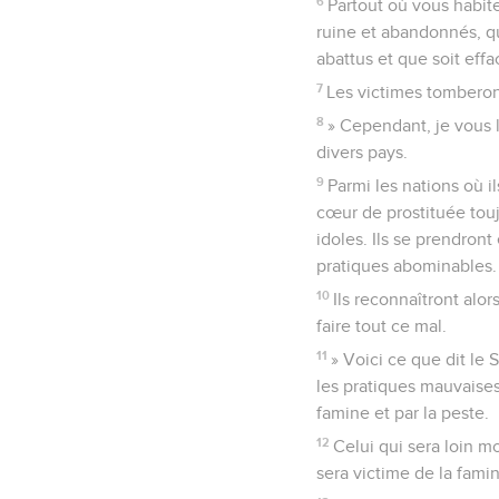
6
Partout où vous habite
ruine et abandonnés, qu
abattus et que soit eff
7
Les victimes tomberont
8
» Cependant, je vous 
divers pays.
9
Parmi les nations où i
cœur de prostituée touj
idoles. Ils se prendron
pratiques abominables.
10
Ils reconnaîtront alor
faire tout ce mal.
11
» Voici ce que dit le 
les pratiques mauvaises
famine et par la peste.
12
Celui qui sera loin mo
sera victime de la famin