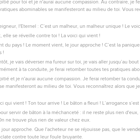
itié pour toi et je n'aurai aucune compassion. Au contraire, je fe
 pratiques abominables se manifesteront au milieu de toi. Vous re
eigneur, l'Eternel : C’est un malheur, un malheur unique ! Le voici
t, elle se réveille contre toi ! La voici qui vient !
nt du pays ! Le moment vient, le jour approche ! C’est la panique, 
 !
ntôt, je vais déverser ma fureur sur toi, je vais aller jusqu’au bou
ormément à ta conduite, je ferai retomber toutes tes pratiques abo
itié et je n'aurai aucune compassion. Je ferai retomber ta conduit
 manifesteront au milieu de toi. Vous reconnaîtrez alors que je s
ici qui vient ! Ton tour arrive ! Le bâton a fleuri ! L’arrogance s’es
our servir de bâton à la méchanceté : il ne reste plus rien d'eux,
n ne trouve plus rien de valeur chez eux.
 jour approche. Que l'acheteur ne se réjouisse pas, que le vend
clate contre toute leur foule bruyante.