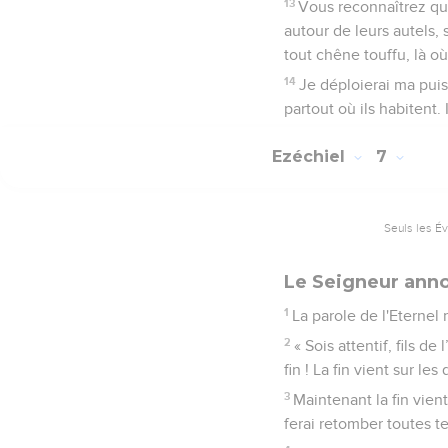
13
Vous reconnaîtrez que
autour de leurs autels,
tout chêne touffu, là où
14
Je déploierai ma puis
partout où ils habitent. 
Ezéchiel
7
Seuls les É
Le Seigneur anno
1
La parole de l'Eternel
2
« Sois attentif, fils de
fin ! La fin vient sur le
3
Maintenant la fin vient
ferai retomber toutes t