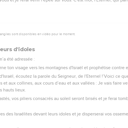
vangiles sont disponibles en vidéo pour le moment.
eurs d'idoles
 m’a été adressée :
rne ton visage vers les montagnes d'Israël et prophétise contre el
'Israël, écoutez la parole du Seigneur, de l'Eternel !’Voici ce qu
 et aux collines, aux cours d’eau et aux vallées : Je vais faire v
os hauts lieux.
stés, vos piliers consacrés au soleil seront brisés et je ferai to
res des Israélites devant leurs idoles et je disperserai vos ossem