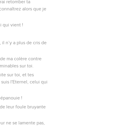
rai retomber ta
connaîtrez alors que je
 qui vient !
il n’y a plus de cris de
t de ma colère contre
minables sur toi.
e sur toi, et tes
uis l'Eternel, celui qui
t épanouie !
 de leur foule bruyante
eur ne se lamente pas,