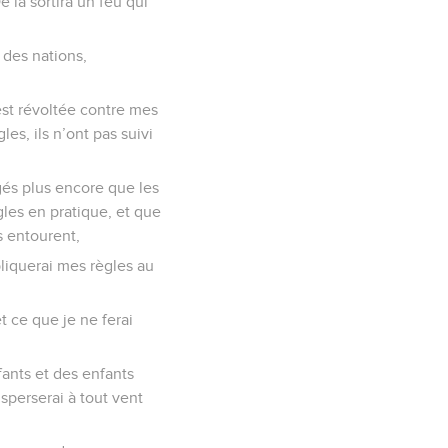
 là sortira un feu qui
u des nations,
est révoltée contre mes
es, ils n’ont pas suivi
rgés plus encore que les
les en pratique, et que
 entourent,
ppliquerai mes règles au
t ce que je ne ferai
fants et des enfants
sperserai à tout vent