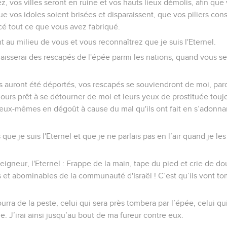
z, vos villes seront en ruine et vos hauts lieux démolis, afin que
e vos idoles soient brisées et disparaissent, que vos piliers cons
acé tout ce que vous avez fabriqué.
 au milieu de vous et vous reconnaîtrez que je suis l'Eternel.
laisserai des rescapés de l'épée parmi les nations, quand vous s
ls auront été déportés, vos rescapés se souviendront de moi, parc
ours prêt à se détourner de moi et leurs yeux de prostituée toujo
t eux-mêmes en dégoût à cause du mal qu'ils ont fait en s’adonnan
s que je suis l'Eternel et que je ne parlais pas en l’air quand je l
Seigneur, l'Eternel : Frappe de la main, tape du pied et crie de d
 et abominables de la communauté d'Israël ! C’est qu’ils vont tom
urra de la peste, celui qui sera près tombera par l’épée, celui qu
e. J’irai ainsi jusqu’au bout de ma fureur contre eux.