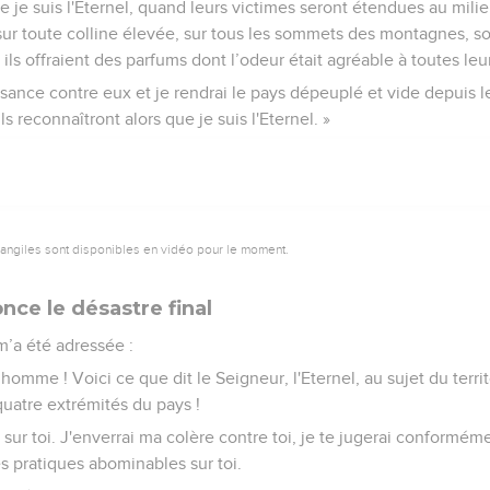
 je suis l'Eternel, quand leurs victimes seront étendues au milie
 sur toute colline élevée, sur tous les sommets des montagnes, so
 ils offraient des parfums dont l’odeur était agréable à toutes leu
sance contre eux et je rendrai le pays dépeuplé et vide depuis le
Ils reconnaîtront alors que je suis l'Eternel. »
vangiles sont disponibles en vidéo pour le moment.
nce le désastre final
 m’a été adressée :
 l’homme ! Voici ce que dit le Seigneur, l'Eternel, au sujet du territo
s quatre extrémités du pays !
 sur toi. J'enverrai ma colère contre toi, je te jugerai conforméme
es pratiques abominables sur toi.