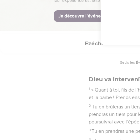
Il a ajouté : « Fils d
rationnée et dans l’ango
17
Ils manqueront ainsi d
cause de leur faute.
Ezéchiel
5
Seuls les É
Dieu va interven
1
» Quant à toi, fils de 
et la barbe ! Prends ens
2
Tu en brûleras un tiers
prendras un tiers pour l
poursuivrai avec l’épée
3
Tu en prendras une pet
4