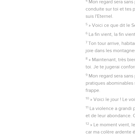
4
Mon regard sera sans p
conduite sur toi et tes
suis l'Eternel.
5
» Voici ce que dit le S
6
La fin vient, la fin vien
7
Ton tour arrive, habita
joie dans les montagnes
8
» Maintenant, très bie
toi. Je te jugerai conf
9
Mon regard sera sans p
pratiques abominables se
frappe.
10
» Voici le jour ! Le vo
11
La violence a grandi p
et de leur abondance. O
12
» Le moment vient, le
car ma colère ardente é