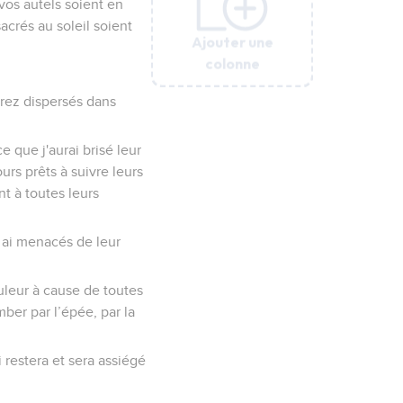
 vos autels soient en
acrés au soleil soient
Ajouter une
Ajouter une
Ajouter une
Ajouter une
Ajouter une
Ajouter une
Ajouter une
colonne
colonne
colonne
colonne
colonne
colonne
colonne
erez dispersés dans
e que j'aurai brisé leur
urs prêts à suivre leurs
t à toutes leurs
es ai menacés de leur
ouleur à cause de toutes
ber par l’épée, par la
i restera et sera assiégé