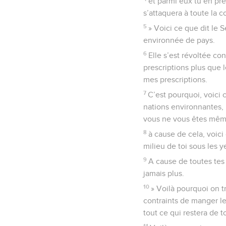
et parmi eux tu en pre
s’attaquera à toute la 
5
» Voici ce que dit le S
environnée de pays.
6
Elle s’est révoltée co
prescriptions plus que l
mes prescriptions.
7
C’est pourquoi, voici 
nations environnantes, 
vous ne vous êtes même
8
à cause de cela, voici 
milieu de toi sous les y
9
A cause de toutes tes 
jamais plus.
10
» Voilà pourquoi on t
contraints de manger le
tout ce qui restera de to
11