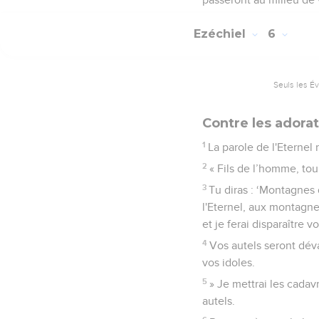
Ezéchiel
6
Seuls les É
Contre les adorat
1
La parole de l'Eternel
2
« Fils de l’homme, tou
3
Tu diras : ‘Montagnes d
l'Eternel, aux montagnes
et je ferai disparaître v
4
Vos autels seront déva
vos idoles.
5
» Je mettrai les cadav
autels.