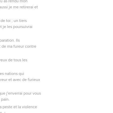
e tu as rendu mon
ssi je me retirerai et
e toi ; un tiers
t je les poursuivrai
aration. Ils
ut de ma fureur contre
 yeux de tous les
les nations qui
reur et avec de furieux
que j'enverrai pour vous
 pain.
a peste et la violence
e. »