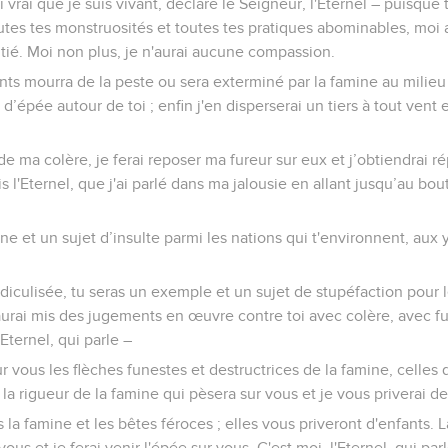
 vrai que je suis vivant, déclare le Seigneur, l'Eternel – puisqu
utes tes monstruosités et toutes tes pratiques abominables, moi au
tié. Moi non plus, je n'aurai aucune compassion.
ants mourra de la peste ou sera exterminé par la famine au milieu d
’épée autour de toi ; enfin j'en disperserai un tiers à tout vent e
 de ma colère, je ferai reposer ma fureur sur eux et j’obtiendrai rép
s l'Eternel, que j'ai parlé dans ma jalousie en allant jusqu’au bo
ine et un sujet d’insulte parmi les nations qui t'environnent, aux
ridiculisée, tu seras un exemple et un sujet de stupéfaction pour 
aurai mis des jugements en œuvre contre toi avec colère, avec fu
'Eternel, qui parle –
ur vous les flèches funestes et destructrices de la famine, celles 
la rigueur de la famine qui pèsera sur vous et je vous priverai de
 la famine et les bêtes féroces ; elles vous priveront d'enfants. L
us et je ferai venir l'épée sur vous. C'est moi, l'Eternel, qui parl