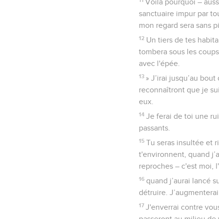
Voilà pourquoi – aussi
sanctuaire impur par to
mon regard sera sans pi
12
Un tiers de tes habit
tombera sous les coups d
avec l'épée.
13
» J’irai jusqu’au bout
reconnaîtront que je sui
eux.
14
Je ferai de toi une ru
passants.
15
Tu seras insultée et 
t'environnent, quand j’
reproches – c'est moi, l
16
quand j’aurai lancé s
détruire. J’augmenterai 
17
J'enverrai contre vous
passeront au milieu de vo