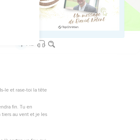
, mais de façon
s. Ils dépériront à
-le et rase-toi la tête
endra fin. Tu en
tiers au vent et je les