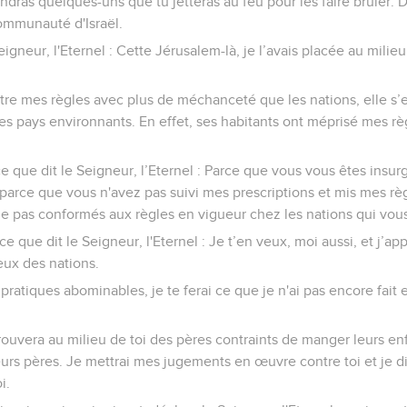
ndras quelques-uns que tu jetteras au feu pour les faire brûler. De
communauté d'Israël.
eigneur, l'Eternel : Cette Jérusalem-là, je l’avais placée au milie
ntre mes règles avec plus de méchanceté que les nations, elle s’
es pays environnants. En effet, ses habitants ont méprisé mes règl
ce que dit le Seigneur, l’Eternel : Parce que vous vous êtes insu
parce que vous n'avez pas suivi mes prescriptions et mis mes règ
 pas conformés aux règles en vigueur chez les nations qui vous
ce que dit le Seigneur, l'Eternel : Je t’en veux, moi aussi, et j’a
eux des nations.
pratiques abominables, je te ferai ce que je n'ai pas encore fait e
rouvera au milieu de toi des pères contraints de manger leurs en
urs pères. Je mettrai mes jugements en œuvre contre toi et je di
i.