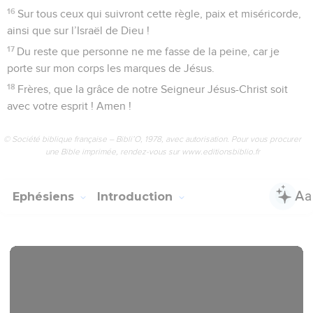
16
Sur tous ceux qui suivront cette règle, paix et miséricorde,
ainsi que sur l’Israël de Dieu !
17
Du reste que personne ne me fasse de la peine, car je
porte sur mon corps les marques de Jésus.
18
Frères, que la grâce de notre Seigneur Jésus-Christ soit
avec votre esprit ! Amen !
© Société biblique française – Bibli’O, 1978, avec autorisation. Pour vous procurer
une Bible imprimée, rendez-vous sur www.editionsbiblio.fr
Ephésiens
Introduction