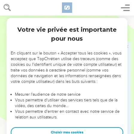
l’annonce parmi les païens, aussitôt je n’ai consulté ni la
chair ni le sang,
Segond 1978 (Colombe)
17
et je ne suis pas monté à Jérusalem vers ceux qui furent
apôtres avant moi, mais je partis pour l’Arabie. Puis, je revins
Votre vie privée est importante
Galates
1
encore à Damas.
pour nous
18
Trois ans plus tard, je suis monté à Jérusalem pour faire la
connaissance de Céphas, et je suis resté quinze jours chez
En cliquant sur le bouton « Accepter tous les cookies », vous
lui.
acceptez que TopChrétien utilise des traceurs (comme des
cookies ou l'identifiant unique de votre compte utilisateur) et
19
Mais je n’ai vu aucun autre des apôtres, si ce n’est
traite vos données à caractère personnel (comme vos
Jacques, le frère du Seigneur.
données de navigation et les informations renseignées dans
votre compte utilisateur) dans les buts suivants :
20
En vous écrivant cela, voici : devant Dieu, je ne mens pas.
21
Je me rendis ensuite dans les contrées de la Syrie et de la
Mesurer l'audience de notre service
Cilicie.
Vous permettre d'utiliser des services tiers tels que de la
vidéo, des cartes du monde…
22
Or, mon visage était inconnu des Églises de Judée qui
Vous permettre d'entrer en contact avec notre service de
sont en Christ.
relation aux utilisateurs.
23
Elles avaient seulement entendu dire : Celui qui autrefois
nous persécutait, annonce maintenant la foi qu’il voulait
Choisir mes cookies