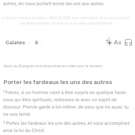
autres, en nous portant envie les uns aux autres.
© Société biblique française – Bibli’O, 1978, avec autorisation. Pour vous procurer
une Bible imprimée, rendez-vous sur www.editionsbiblio.fr
Galates
6
Seuls les Évangiles sont disponibles en vidéo pour le moment.
Porter les fardeaux les uns des autres
1
Frères, si un homme vient à être surpris en quelque faute,
vous qui êtes spirituels, redressez-le avec un esprit de
douceur. Prends garde à toi-même, de peur que toi aussi, tu
ne sois tenté.
2
Portez les fardeaux les uns des autres, et vous accomplirez
ainsi la loi du Christ.