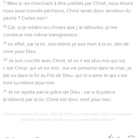
17
Mais si, en cherchant à être justifiés par Christ, nous étions
nous aussi trouvés pécheurs, Christ serait donc serviteur du
péché ? Certes non !
18
Car, si je rebâtis les choses que j’ai détruites, je me
constitue moi-même transgresseur ;
19
en effet, par la loi, moi-même je suis mort à la loi, afin de
vivre pour Dieu.
20
Je suis crucifié avec Christ, et ce n’est plus moi qui vis,
c’est Christ, qui vit en moi ; ma vie présente dans la chair, je
(la) vis dans la foi au Fils de Dieu, qui m’a aimé et qui s’est
livré lui-même pour moi.
21
Je ne rejette pas la grâce de Dieu ; car si la justice
(s’obtient) par la loi, Christ est donc mort pour rien.
© Société biblique française – Bibli’O, 1978, avec autorisation. Pour vous procurer
une Bible imprimée, rendez-vous sur www.editionsbiblio.fr