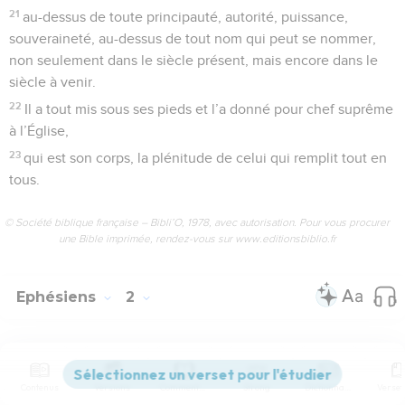
21
au-dessus de toute principauté, autorité, puissance,
souveraineté, au-dessus de tout nom qui peut se nommer,
non seulement dans le siècle présent, mais encore dans le
siècle à venir.
22
Il a tout mis sous ses pieds et l’a donné pour chef suprême
à l’Église,
23
qui est son corps, la plénitude de celui qui remplit tout en
tous.
© Société biblique française – Bibli’O, 1978, avec autorisation. Pour vous procurer
une Bible imprimée, rendez-vous sur www.editionsbiblio.fr
Ephésiens
2
Seuls les Évangiles sont disponibles en vidéo pour le moment.
Contenus
Versions
Commentaires
Strong
Dictionnaire