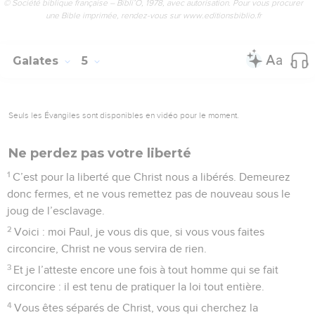
© Société biblique française – Bibli’O, 1978, avec autorisation. Pour vous procurer
une Bible imprimée, rendez-vous sur www.editionsbiblio.fr
Galates
5
Seuls les Évangiles sont disponibles en vidéo pour le moment.
Ne perdez pas votre liberté
1
C’est pour la liberté que Christ nous a libérés. Demeurez
donc fermes, et ne vous remettez pas de nouveau sous le
joug de l’esclavage.
2
Voici : moi Paul, je vous dis que, si vous vous faites
circoncire, Christ ne vous servira de rien.
3
Et je l’atteste encore une fois à tout homme qui se fait
circoncire : il est tenu de pratiquer la loi tout entière.
4
Vous êtes séparés de Christ, vous qui cherchez la