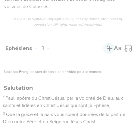
voisines de Colosses.
La Bible Du Semeur Copyright © 1992, 1999 by Biblica, Inc.® Used by
permission. All rights reserved worldwide.
Ephésiens
1
Seuls les Évangiles sont disponibles en vidéo pour le moment.
Salutation
1
Paul, apôtre du Christ-Jésus, par la volonté de Dieu, aux
saints et fidèles en Christ-Jésus qui sont [à Éphèse] :
2
Que la grâce et la paix vous soient données de la part de
Dieu notre Père et du Seigneur Jésus-Christ.