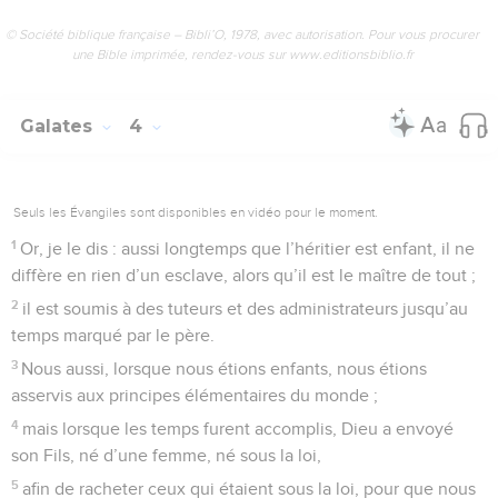
© Société biblique française – Bibli’O, 1978, avec autorisation. Pour vous procurer
une Bible imprimée, rendez-vous sur www.editionsbiblio.fr
Galates
4
Seuls les Évangiles sont disponibles en vidéo pour le moment.
1
Or, je le dis : aussi longtemps que l’héritier est enfant, il ne
diffère en rien d’un esclave, alors qu’il est le maître de tout ;
2
il est soumis à des tuteurs et des administrateurs jusqu’au
temps marqué par le père.
3
Nous aussi, lorsque nous étions enfants, nous étions
asservis aux principes élémentaires du monde ;
4
mais lorsque les temps furent accomplis, Dieu a envoyé
son Fils, né d’une femme, né sous la loi,
5
afin de racheter ceux qui étaient sous la loi, pour que nous