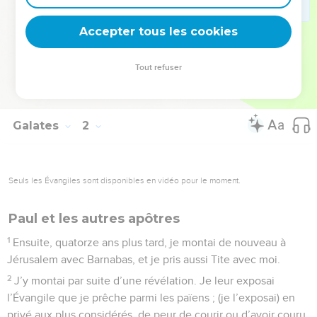
alors détruire.
Accepter tous les cookies
24
Et elles glorifiaient Dieu à mon sujet.
© Société biblique française – Bibli’O, 1978, avec autorisation. Pour vous procurer
Tout refuser
une Bible imprimée, rendez-vous sur www.editionsbiblio.fr
Galates
2
Seuls les Évangiles sont disponibles en vidéo pour le moment.
Paul et les autres apôtres
1
Ensuite, quatorze ans plus tard, je montai de nouveau à
Jérusalem avec Barnabas, et je pris aussi Tite avec moi.
2
J’y montai par suite d’une révélation. Je leur exposai
l’Évangile que je prêche parmi les païens ; (je l’exposai) en
privé aux plus considérés, de peur de courir ou d’avoir couru