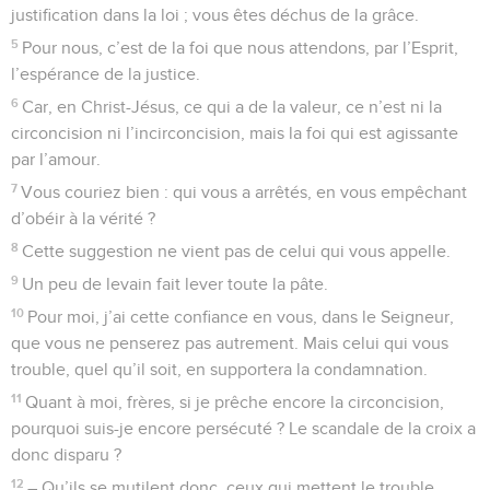
justification dans la loi ; vous êtes déchus de la grâce.
5
Pour nous, c’est de la foi que nous attendons, par l’Esprit,
l’espérance de la justice.
6
Car, en Christ-Jésus, ce qui a de la valeur, ce n’est ni la
circoncision ni l’incirconcision, mais la foi qui est agissante
par l’amour.
7
Vous couriez bien : qui vous a arrêtés, en vous empêchant
d’obéir à la vérité ?
8
Cette suggestion ne vient pas de celui qui vous appelle.
9
Un peu de levain fait lever toute la pâte.
10
Pour moi, j’ai cette confiance en vous, dans le Seigneur,
que vous ne penserez pas autrement. Mais celui qui vous
trouble, quel qu’il soit, en supportera la condamnation.
11
Quant à moi, frères, si je prêche encore la circoncision,
pourquoi suis-je encore persécuté ? Le scandale de la croix a
donc disparu ?
12
– Qu’ils se mutilent donc, ceux qui mettent le trouble