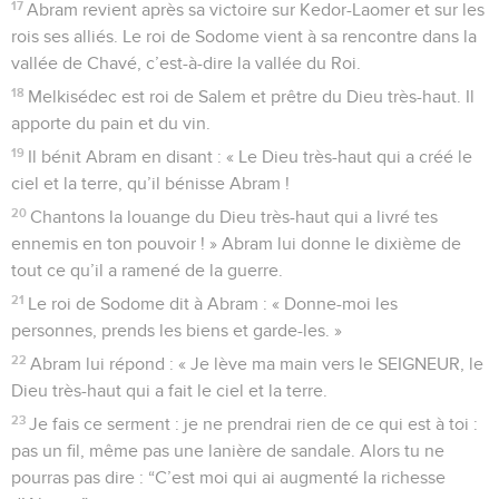
17
Abram revient après sa victoire sur Kedor-Laomer et sur les
rois ses alliés. Le roi de Sodome vient à sa rencontre dans la
vallée de Chavé, c’est-à-dire la vallée du Roi.
18
Melkisédec est roi de Salem et prêtre du Dieu très-haut. Il
apporte du pain et du vin.
19
Il bénit Abram en disant : « Le Dieu très-haut qui a créé le
ciel et la terre, qu’il bénisse Abram !
20
Chantons la louange du Dieu très-haut qui a livré tes
ennemis en ton pouvoir ! » Abram lui donne le dixième de
tout ce qu’il a ramené de la guerre.
21
Le roi de Sodome dit à Abram : « Donne-moi les
personnes, prends les biens et garde-les. »
22
Abram lui répond : « Je lève ma main vers le SEIGNEUR, le
Dieu très-haut qui a fait le ciel et la terre.
23
Je fais ce serment : je ne prendrai rien de ce qui est à toi :
pas un fil, même pas une lanière de sandale. Alors tu ne
pourras pas dire : “C’est moi qui ai augmenté la richesse