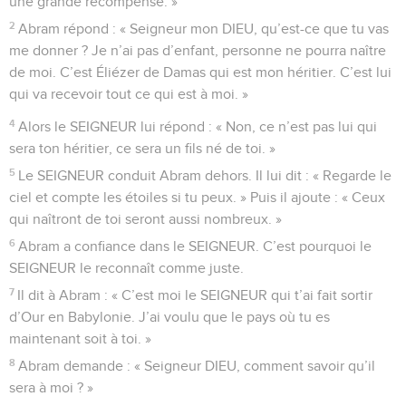
une grande récompense. »
2
Abram répond : « Seigneur mon DIEU, qu’est-ce que tu vas
me donner ? Je n’ai pas d’enfant, personne ne pourra naître
de moi. C’est Éliézer de Damas qui est mon héritier. C’est lui
qui va recevoir tout ce qui est à moi. »
4
Alors le SEIGNEUR lui répond : « Non, ce n’est pas lui qui
sera ton héritier, ce sera un fils né de toi. »
5
Le SEIGNEUR conduit Abram dehors. Il lui dit : « Regarde le
ciel et compte les étoiles si tu peux. » Puis il ajoute : « Ceux
qui naîtront de toi seront aussi nombreux. »
6
Abram a confiance dans le SEIGNEUR. C’est pourquoi le
SEIGNEUR le reconnaît comme juste.
7
Il dit à Abram : « C’est moi le SEIGNEUR qui t’ai fait sortir
d’Our en Babylonie. J’ai voulu que le pays où tu es
maintenant soit à toi. »
8
Abram demande : « Seigneur DIEU, comment savoir qu’il
sera à moi ? »