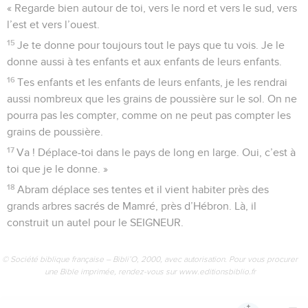
« Regarde bien autour de toi, vers le nord et vers le sud, vers
l’est et vers l’ouest.
15
Je te donne pour toujours tout le pays que tu vois. Je le
donne aussi à tes enfants et aux enfants de leurs enfants.
16
Tes enfants et les enfants de leurs enfants, je les rendrai
aussi nombreux que les grains de poussière sur le sol. On ne
pourra pas les compter, comme on ne peut pas compter les
grains de poussière.
17
Va ! Déplace-toi dans le pays de long en large. Oui, c’est à
toi que je le donne. »
18
Abram déplace ses tentes et il vient habiter près des
grands arbres sacrés de Mamré, près d’Hébron. Là, il
construit un autel pour le SEIGNEUR.
© Société biblique française – Bibli’O, 2000, avec autorisation. Pour vous procurer
une Bible imprimée, rendez-vous sur www.editionsbiblio.fr