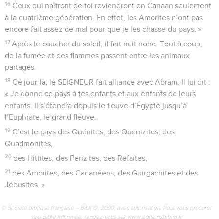
16
Ceux qui naîtront de toi reviendront en Canaan seulement
à la quatrième génération. En effet, les Amorites n’ont pas
encore fait assez de mal pour que je les chasse du pays. »
17
Après le coucher du soleil, il fait nuit noire. Tout à coup,
de la fumée et des flammes passent entre les animaux
partagés.
18
Ce jour-là, le SEIGNEUR fait alliance avec Abram. Il lui dit :
« Je donne ce pays à tes enfants et aux enfants de leurs
enfants. Il s’étendra depuis le fleuve d’Égypte jusqu’à
l’Euphrate, le grand fleuve.
19
C’est le pays des Quénites, des Quenizites, des
Quadmonites,
20
des Hittites, des Perizites, des Refaïtes,
21
des Amorites, des Cananéens, des Guirgachites et des
Jébusites. »
© Société biblique française – Bibli’O, 2000, avec autorisation. Pour vous procurer
une Bible imprimée, rendez-vous sur www.editionsbiblio.fr