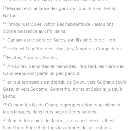
13
Misraïm est l’ancêtre des gens de Loud, Einam, Lehab,
Naftou,
14
Patros, Kaslou et Kaftor. Les habitants de Kaslou ont
donné naissance aux Philistins.
15
Canaan est le père de Sidon, son fils aîné, et de Heth.
16
Heth est l’ancêtre des Jébusites, Amorites, Guirgachites,
17
Hivites, Arquites, Sinites,
18
Arvadites, Semarites et Hamatites. Plus tard, les clans des
Cananéens sont partis un peu partout,
19
et leur territoire s’est étendu de Sidon, vers Guérar jusqu’à
Gaza, et vers Sodome, Gomorrhe, Adma et Seboïm jusqu’à
Lécha.
20
Ce sont les fils de Cham, regroupés selon leurs clans et
leurs langues, dans leurs pays et leurs nations.
21
Sem, le frère aîné de Japhet, a eu aussi des fils. Il est
l’ancêtre d’Éber et de tous les enfants de ses enfants.