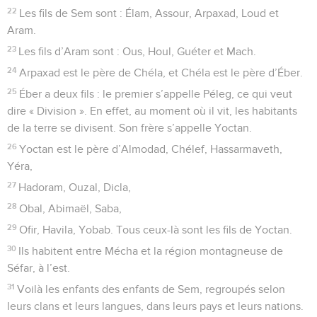
22
Les fils de Sem sont : Élam, Assour, Arpaxad, Loud et
Aram.
23
Les fils d’Aram sont : Ous, Houl, Guéter et Mach.
24
Arpaxad est le père de Chéla, et Chéla est le père d’Éber.
25
Éber a deux fils : le premier s’appelle Péleg, ce qui veut
dire « Division ». En effet, au moment où il vit, les habitants
de la terre se divisent. Son frère s’appelle Yoctan.
26
Yoctan est le père d’Almodad, Chélef, Hassarmaveth,
Yéra,
27
Hadoram, Ouzal, Dicla,
28
Obal, Abimaël, Saba,
29
Ofir, Havila, Yobab. Tous ceux-là sont les fils de Yoctan.
30
Ils habitent entre Mécha et la région montagneuse de
Séfar, à l’est.
31
Voilà les enfants des enfants de Sem, regroupés selon
leurs clans et leurs langues, dans leurs pays et leurs nations.