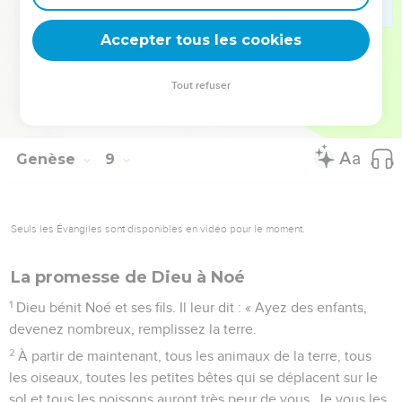
froid, il fera chaud. Il y aura la mauvaise saison, il y aura la
Accepter tous les cookies
belle saison. Il fera jour, il fera nuit. Ce sera toujours ainsi. »
© Société biblique française – Bibli’O, 2000, avec autorisation. Pour vous procurer
Tout refuser
une Bible imprimée, rendez-vous sur www.editionsbiblio.fr
Genèse
9
Seuls les Évangiles sont disponibles en vidéo pour le moment.
La promesse de Dieu à Noé
1
Dieu bénit Noé et ses fils. Il leur dit : « Ayez des enfants,
devenez nombreux, remplissez la terre.
2
À partir de maintenant, tous les animaux de la terre, tous
les oiseaux, toutes les petites bêtes qui se déplacent sur le
sol et tous les poissons auront très peur de vous. Je vous les