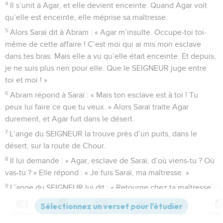
4
Il s’unit à Agar, et elle devient enceinte. Quand Agar voit
qu’elle est enceinte, elle méprise sa maîtresse.
5
Alors Saraï dit à Abram : « Agar m’insulte. Occupe-toi toi-
même de cette affaire ! C’est moi qui ai mis mon esclave
dans tes bras. Mais elle a vu qu’elle était enceinte. Et depuis,
je ne suis plus rien pour elle. Que le SEIGNEUR juge entre
toi et moi ! »
6
Abram répond à Saraï : « Mais ton esclave est à toi ! Tu
peux lui faire ce que tu veux. » Alors Saraï traite Agar
durement, et Agar fuit dans le désert.
7
L’ange du SEIGNEUR la trouve près d’un puits, dans le
désert, sur la route de Chour.
8
Il lui demande : « Agar, esclave de Saraï, d’où viens-tu ? Où
vas-tu ? » Elle répond : « Je fuis Saraï, ma maîtresse. »
9
L’ange du SEIGNEUR lui dit : « Retourne chez ta maîtresse,
et obéis-lui. »
10
Contenus
Versions
Commentaires
Strong
Dictionnaire
L’ange du SEIGNEUR lui dit : « Je te donnerai beaucoup