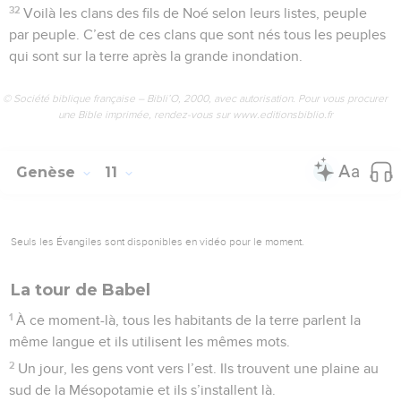
32
Voilà les clans des fils de Noé selon leurs listes, peuple
par peuple. C’est de ces clans que sont nés tous les peuples
qui sont sur la terre après la grande inondation.
© Société biblique française – Bibli’O, 2000, avec autorisation. Pour vous procurer
une Bible imprimée, rendez-vous sur www.editionsbiblio.fr
Genèse
11
Seuls les Évangiles sont disponibles en vidéo pour le moment.
La tour de Babel
1
À ce moment-là, tous les habitants de la terre parlent la
même langue et ils utilisent les mêmes mots.
2
Un jour, les gens vont vers l’est. Ils trouvent une plaine au
sud de la Mésopotamie et ils s’installent là.