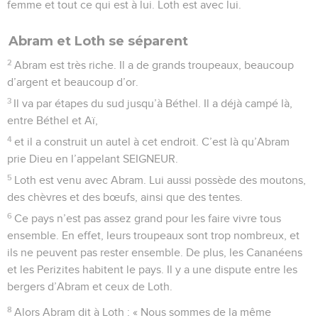
femme et tout ce qui est à lui. Loth est avec lui.
Abram et Loth se séparent
2
Abram est très riche. Il a de grands troupeaux, beaucoup
d’argent et beaucoup d’or.
3
Il va par étapes du sud jusqu’à Béthel. Il a déjà campé là,
entre Béthel et Aï,
4
et il a construit un autel à cet endroit. C’est là qu’Abram
prie Dieu en l’appelant SEIGNEUR.
5
Loth est venu avec Abram. Lui aussi possède des moutons,
des chèvres et des bœufs, ainsi que des tentes.
6
Ce pays n’est pas assez grand pour les faire vivre tous
ensemble. En effet, leurs troupeaux sont trop nombreux, et
ils ne peuvent pas rester ensemble. De plus, les Cananéens
et les Perizites habitent le pays. Il y a une dispute entre les
bergers d’Abram et ceux de Loth.
8
Alors Abram dit à Loth : « Nous sommes de la même