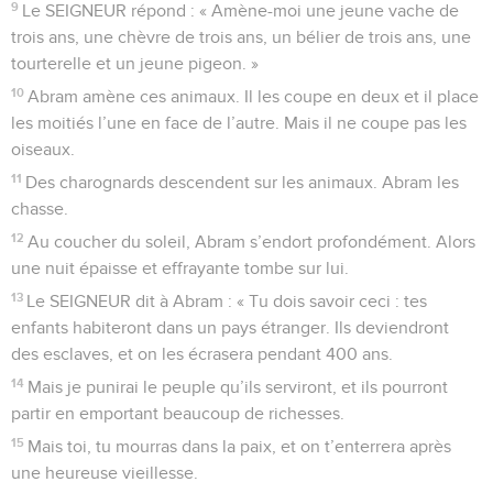
9
Le SEIGNEUR répond : « Amène-moi une jeune vache de
trois ans, une chèvre de trois ans, un bélier de trois ans, une
tourterelle et un jeune pigeon. »
10
Abram amène ces animaux. Il les coupe en deux et il place
les moitiés l’une en face de l’autre. Mais il ne coupe pas les
oiseaux.
11
Des charognards descendent sur les animaux. Abram les
chasse.
12
Au coucher du soleil, Abram s’endort profondément. Alors
une nuit épaisse et effrayante tombe sur lui.
13
Le SEIGNEUR dit à Abram : « Tu dois savoir ceci : tes
enfants habiteront dans un pays étranger. Ils deviendront
des esclaves, et on les écrasera pendant 400 ans.
14
Mais je punirai le peuple qu’ils serviront, et ils pourront
partir en emportant beaucoup de richesses.
15
Mais toi, tu mourras dans la paix, et on t’enterrera après
une heureuse vieillesse.