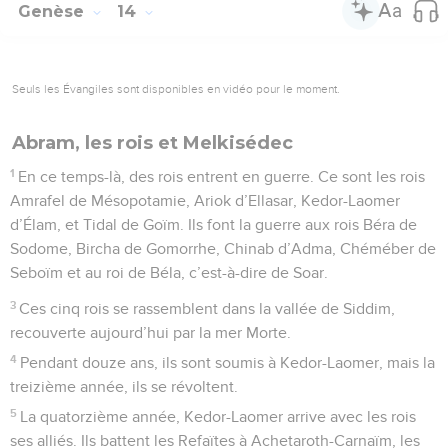
Genèse
14
Seuls les Évangiles sont disponibles en vidéo pour le moment.
Abram, les rois et Melkisédec
1
En ce temps-là, des rois entrent en guerre. Ce sont les rois
Amrafel de Mésopotamie, Ariok d’Ellasar, Kedor-Laomer
d’Élam, et Tidal de Goïm. Ils font la guerre aux rois Béra de
Sodome, Bircha de Gomorrhe, Chinab d’Adma, Chéméber de
Seboïm et au roi de Béla, c’est-à-dire de Soar.
3
Ces cinq rois se rassemblent dans la vallée de Siddim,
recouverte aujourd’hui par la mer Morte.
4
Pendant douze ans, ils sont soumis à Kedor-Laomer, mais la
treizième année, ils se révoltent.
5
La quatorzième année, Kedor-Laomer arrive avec les rois
ses alliés. Ils battent les Refaïtes à Achetaroth-Carnaïm, les