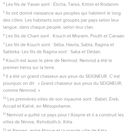
4
Les fils de Yavan sont : Élicha, Tarsis, Kittim et Rodanim.
5
Ils ont donné naissance aux peuples qui habitent le long
des côtes. Les habitants sont groupés par pays selon leur
langue, dans chaque peuple, selon leur clan.
6
Les fils de Cham sont : Kouch et Misraïm, Pouth et Canaan.
7
Les fils de Kouch sont : Séba, Havila, Sabta, Ragma et
Sabteka. Les fils de Ragma sont : Saba et Dédan.
8
Kouch est aussi le père de Nemrod. Nemrod a été le
premier héros sur la terre.
9
Il a été un grand chasseur aux yeux du SEIGNEUR. C’est
pourquoi on dit : « Grand chasseur aux yeux du SEIGNEUR,
comme Nemrod. »
10
Les premières villes de son royaume sont : Babel, Érek,
Accad et Kalné, en Mésopotamie.
11
Nemrod a quitté ce pays pour l’Assyrie et il a construit les
villes de Ninive, Rehoboth-Ir, Kéla
12
et Ressen, entre Ninive et la grande ville de Kéla.