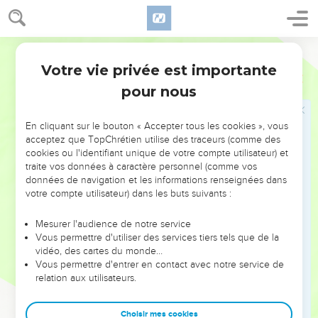
les petites bêtes qui se déplacent sur le sol. Qu’ils
remplissent la terre, qu’ils fassent des petits et deviennent
nombreux ! »
Parole de Vie
18
Alors Noé sort, avec ses fils, sa femme et les femmes de
Votre vie privée est importante
Genèse
8
ses fils.
pour nous
19
Tous les animaux, toutes les petites bêtes, tous les
oiseaux, tout ce qui se déplace sur le sol, sortent du bateau
En cliquant sur le bouton « Accepter tous les cookies », vous
par familles.
acceptez que TopChrétien utilise des traceurs (comme des
cookies ou l'identifiant unique de votre compte utilisateur) et
20
Noé construit un autel pour le SEIGNEUR. Parmi les grands
traite vos données à caractère personnel (comme vos
animaux et parmi les oiseaux qui sont purs, il prend une bête
données de navigation et les informations renseignées dans
de chaque espèce. Puis il les brûle entièrement sur l’autel en
votre compte utilisateur) dans les buts suivants :
sacrifice pour le SEIGNEUR.
Mesurer l'audience de notre service
21
Le SEIGNEUR respire la bonne odeur du sacrifice et il dit
Vous permettre d'utiliser des services tiers tels que de la
dans son cœur : « Maintenant, je ne maudirai plus le sol à
vidéo, des cartes du monde…
cause des humains. C’est vrai, leur cœur désire faire le mal
Vous permettre d'entrer en contact avec notre service de
relation aux utilisateurs.
dès leur jeunesse. Mais je ne détruirai plus tout ce qui est
vivant, comme je viens de le faire.
Choisir mes cookies
22
Tant que la terre durera, on sèmera et on récoltera. Il fera