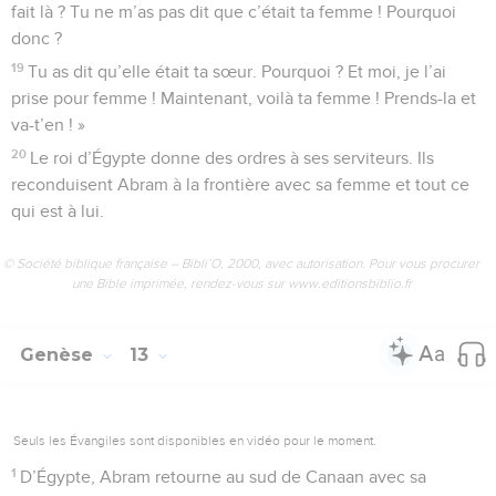
fait là ? Tu ne m’as pas dit que c’était ta femme ! Pourquoi
donc ?
19
Tu as dit qu’elle était ta sœur. Pourquoi ? Et moi, je l’ai
prise pour femme ! Maintenant, voilà ta femme ! Prends-la et
va-t’en ! »
20
Le roi d’Égypte donne des ordres à ses serviteurs. Ils
reconduisent Abram à la frontière avec sa femme et tout ce
qui est à lui.
© Société biblique française – Bibli’O, 2000, avec autorisation. Pour vous procurer
une Bible imprimée, rendez-vous sur www.editionsbiblio.fr
Genèse
13
Seuls les Évangiles sont disponibles en vidéo pour le moment.
1
D’Égypte, Abram retourne au sud de Canaan avec sa