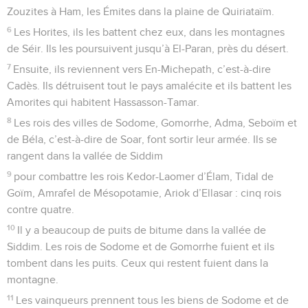
Zouzites à Ham, les Émites dans la plaine de Quiriataïm.
6
Les Horites, ils les battent chez eux, dans les montagnes
de Séir. Ils les poursuivent jusqu’à El-Paran, près du désert.
7
Ensuite, ils reviennent vers En-Michepath, c’est-à-dire
Cadès. Ils détruisent tout le pays amalécite et ils battent les
Amorites qui habitent Hassasson-Tamar.
8
Les rois des villes de Sodome, Gomorrhe, Adma, Seboïm et
de Béla, c’est-à-dire de Soar, font sortir leur armée. Ils se
rangent dans la vallée de Siddim
9
pour combattre les rois Kedor-Laomer d’Élam, Tidal de
Goïm, Amrafel de Mésopotamie, Ariok d’Ellasar : cinq rois
contre quatre.
10
Il y a beaucoup de puits de bitume dans la vallée de
Siddim. Les rois de Sodome et de Gomorrhe fuient et ils
tombent dans les puits. Ceux qui restent fuient dans la
montagne.
11
Les vainqueurs prennent tous les biens de Sodome et de