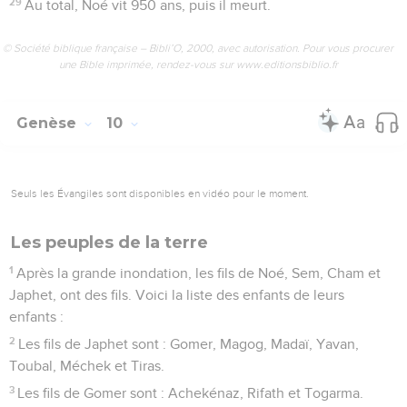
29
Au total, Noé vit 950 ans, puis il meurt.
© Société biblique française – Bibli’O, 2000, avec autorisation. Pour vous procurer
une Bible imprimée, rendez-vous sur www.editionsbiblio.fr
Genèse
10
Seuls les Évangiles sont disponibles en vidéo pour le moment.
Les peuples de la terre
1
Après la grande inondation, les fils de Noé, Sem, Cham et
Japhet, ont des fils. Voici la liste des enfants de leurs
enfants :
2
Les fils de Japhet sont : Gomer, Magog, Madaï, Yavan,
Toubal, Méchek et Tiras.
3
Les fils de Gomer sont : Achekénaz, Rifath et Togarma.