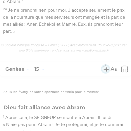
d’Abram.”
24
Je ne prendrai rien pour moi. J’accepte seulement le prix
de la nourriture que mes serviteurs ont mangée et la part de
mes alliés : Aner, Èchekol et Mamré. Eux, ils prendront leur
part. »
© Société biblique française – Bibli’O, 2000, avec autorisation. Pour vous procurer
une Bible imprimée, rendez-vous sur www.editionsbiblio.fr
Genèse
15
Seuls les Évangiles sont disponibles en vidéo pour le moment.
Dieu fait alliance avec Abram
1
Après cela, le SEIGNEUR se montre à Abram. Il lui dit :
« N’aie pas peur, Abram ! Je te protégerai, et je te donnerai