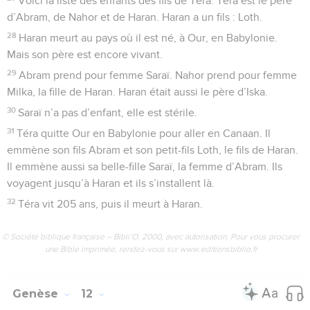
Voici la liste des enfants des fils de Téra. Téra est le père
d’Abram, de Nahor et de Haran. Haran a un fils : Loth.
28
Haran meurt au pays où il est né, à Our, en Babylonie.
Mais son père est encore vivant.
29
Abram prend pour femme Saraï. Nahor prend pour femme
Milka, la fille de Haran. Haran était aussi le père d’Iska.
30
Saraï n’a pas d’enfant, elle est stérile.
31
Téra quitte Our en Babylonie pour aller en Canaan. Il
emmène son fils Abram et son petit-fils Loth, le fils de Haran.
Il emmène aussi sa belle-fille Saraï, la femme d’Abram. Ils
voyagent jusqu’à Haran et ils s’installent là.
32
Téra vit 205 ans, puis il meurt à Haran.
© Société biblique française – Bibli’O, 2000, avec autorisation. Pour vous procurer
une Bible imprimée, rendez-vous sur www.editionsbiblio.fr
Genèse
12