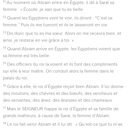
11
Au moment où Abram entre en Égypte, il dit à Saraï sa
femme : « Écoute, je sais que tu es belle.
12
Quand les Égyptiens vont te voir, ils diront : “C’est sa
femme.” Puis ils me tueront et ils te laisseront en vie.
13
Dis donc que tu es ma sœur. Alors on me recevra bien, et
ainsi, je resterai en vie grâce à toi. »
14
Quand Abram arrive en Égypte, les Égyptiens voient que
sa femme est très belle.
15
Des officiers du roi la voient et ils font des compliments
sur elle à leur maître. On conduit alors la femme dans le
palais du roi.
16
Grâce à elle, le roi d’Égypte reçoit bien Abram. Il lui donne
des moutons, des chèvres et des bœufs, des serviteurs et
des servantes, des ânes, des ânesses et des chameaux.
17
Mais le SEIGNEUR frappe le roi d’Égypte et sa famille de
grands malheurs, à cause de Saraï, la femme d’Abram.
18
Le roi fait venir Abram et il lui dit : « Qu’est-ce que tu m’as