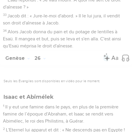
d'aînesse ? »
33
Jacob dit : « Jure-le-moi d'abord. » Il le lui jura, il vendit
son droit d'aînesse à Jacob.
34
Alors Jacob donna du pain et du potage de lentilles à
Esaü. Il mangea et but, puis se leva et s'en alla. C'est ainsi
qu'Esaü méprisa le droit d'aînesse.
Genèse
26
Seuls les Évangiles sont disponibles en vidéo pour le moment.
Isaac et Abimélek
1
Il y eut une famine dans le pays, en plus de la première
famine de l’époque d'Abraham, et Isaac se rendit vers
Abimélec, le roi des Philistins, à Guérar.
2
L'Eternel lui apparut et dit : « Ne descends pas en Egypte !