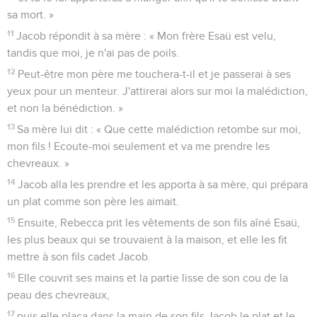
sa mort. »
11
Jacob répondit à sa mère : « Mon frère Esaü est velu,
tandis que moi, je n'ai pas de poils.
12
Peut-être mon père me touchera-t-il et je passerai à ses
yeux pour un menteur. J'attirerai alors sur moi la malédiction,
et non la bénédiction. »
13
Sa mère lui dit : « Que cette malédiction retombe sur moi,
mon fils ! Ecoute-moi seulement et va me prendre les
chevreaux. »
14
Jacob alla les prendre et les apporta à sa mère, qui prépara
un plat comme son père les aimait.
15
Ensuite, Rebecca prit les vêtements de son fils aîné Esaü,
les plus beaux qui se trouvaient à la maison, et elle les fit
mettre à son fils cadet Jacob.
16
Elle couvrit ses mains et la partie lisse de son cou de la
peau des chevreaux,
17
puis elle plaça dans la main de son fils Jacob le plat et le