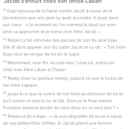
Jacob s'enfuit chez son oncle Laban
41
Esaü éprouva de la haine contre Jacob à cause de la
bénédiction que son père lui avait accordée. Il disait dans
son cœur : « Le moment où l'on mènera le deuil sur mon
père va approcher et je tuerai mon frère Jacob. »
42
Rebecca fut informée des paroles de son fils aîné Esaü.
Elle fit alors appeler son fils cadet Jacob et lui dit : « Ton frère
Esaü veut se venger de toi en te tuant.
43
Maintenant, mon fils, écoute-moi ! Lève-toi, enfuis-toi
chez mon frère Laban à Charan.
44
Reste chez lui quelque temps, jusqu'à ce que la fureur de
ton frère s'apaise,
45
jusqu'à ce que la colère de ton frère se détourne de toi et
qu'il oublie ce que tu lui as fait. Alors je te ferai revenir.
Pourquoi serais-je privée de vous deux en un seul jour ? »
46
Rebecca dit à Isaac : « Je suis dégoûtée de la vie à cause
de nos belles-filles hittites. Si Jacob prend une femme