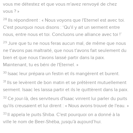
vous me détestez et que vous m'avez renvoyé de chez
vous ? »
28
Ils répondirent : « Nous voyons que l'Eternel est avec toi.
C'est pourquoi nous disons : ‘Qu'il y ait un serment entre
nous, entre nous et toi. Concluons une alliance avec toi !’
29
Jure que tu ne nous feras aucun mal, de même que nous
ne t'avons pas maltraité, que nous t'avons fait seulement du
bien et que nous t'avons laissé partir dans la paix.
Maintenant, tu es béni de l'Eternel. »
30
Isaac leur prépara un festin et ils mangèrent et burent.
31
Ils se levèrent de bon matin et se prêtèrent mutuellement
serment. Isaac les laissa partir et ils le quittèrent dans la paix.
32
Ce jour-là, des serviteurs d'Isaac vinrent lui parler du puits
qu'ils creusaient et lui dirent : « Nous avons trouvé de l'eau. »
33
Il appela le puits Shiba. C'est pourquoi on a donné à la
ville le nom de Beer-Shéba, jusqu'à aujourd’hui.