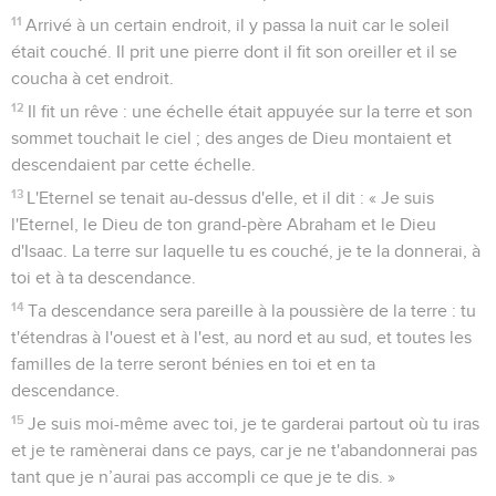
11
Arrivé à un certain endroit, il y passa la nuit car le soleil
était couché. Il prit une pierre dont il fit son oreiller et il se
coucha à cet endroit.
12
Il fit un rêve : une échelle était appuyée sur la terre et son
sommet touchait le ciel ; des anges de Dieu montaient et
descendaient par cette échelle.
13
L'Eternel se tenait au-dessus d'elle, et il dit : « Je suis
l'Eternel, le Dieu de ton grand-père Abraham et le Dieu
d'Isaac. La terre sur laquelle tu es couché, je te la donnerai, à
toi et à ta descendance.
14
Ta descendance sera pareille à la poussière de la terre : tu
t'étendras à l'ouest et à l'est, au nord et au sud, et toutes les
familles de la terre seront bénies en toi et en ta
descendance.
15
Je suis moi-même avec toi, je te garderai partout où tu iras
et je te ramènerai dans ce pays, car je ne t'abandonnerai pas
tant que je n’aurai pas accompli ce que je te dis. »