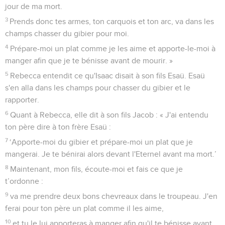
jour de ma mort.
3
Prends donc tes armes, ton carquois et ton arc, va dans les
champs chasser du gibier pour moi.
4
Prépare-moi un plat comme je les aime et apporte-le-moi à
manger afin que je te bénisse avant de mourir. »
5
Rebecca entendit ce qu'Isaac disait à son fils Esaü. Esaü
s'en alla dans les champs pour chasser du gibier et le
rapporter.
6
Quant à Rebecca, elle dit à son fils Jacob : « J'ai entendu
ton père dire à ton frère Esaü :
7
‘Apporte-moi du gibier et prépare-moi un plat que je
mangerai. Je te bénirai alors devant l'Eternel avant ma mort.’
8
Maintenant, mon fils, écoute-moi et fais ce que je
t’ordonne :
9
va me prendre deux bons chevreaux dans le troupeau. J'en
ferai pour ton père un plat comme il les aime,
10
et tu le lui apporteras à manger afin qu'il te bénisse avant