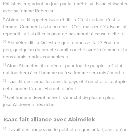
Philistins, regardant un jour par la fenêtre, vit Isaac plaisanter
avec sa femme Rebecca.
9
Abimélec fit appeler Isaac et dit : « C’est certain, c'est ta
femme. Comment as-tu pu dire : ‘C'est ma sœur’ ? » Isaac lui
répondit : « J'ai dit cela pour ne pas mourir à cause d'elle. »
10
Abimélec dit : « Qu'est-ce que tu nous as fait ? Pour un
peu, quelqu'un du peuple aurait couché avec ta femme et tu
nous aurais rendus coupables. »
11
Alors Abimélec fit ce décret pour tout le peuple : « Celui
qui touchera à cet homme ou à sa femme sera mis à mort. »
12
Isaac fit des semailles dans le pays et il récolta le centuple
cette année-là, car l'Eternel le bénit.
13
Cet homme devint riche. Il s'enrichit de plus en plus,
jusqu'à devenir très riche.
Isaac fait alliance avec Abimélek
14
Il avait des troupeaux de petit et de gros bétail, ainsi qu’un