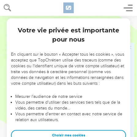
Ils appelèrent donc Rebecca et lui dirent : « Veux-tu partir
avec cet homme ? » Elle répondit : « Oui. »
59
Alors ils laissèrent leur sœur Rebecca et sa nourrice partir
Segond 21
avec le serviteur d'Abraham et ses hommes.
Votre vie privée est importante
Genèse
24
60
Ils bénirent Rebecca et lui dirent : « Toi qui es notre sœur,
pour nous
deviens l’ancêtre de millions de personnes et que ta
descendance possède les villes de ses ennemis ! »
En cliquant sur le bouton « Accepter tous les cookies », vous
61
Rebecca se leva avec ses servantes. Elles montèrent sur
acceptez que TopChrétien utilise des traceurs (comme des
les chameaux et suivirent l'homme. C’est ainsi que le
cookies ou l'identifiant unique de votre compte utilisateur) et
traite vos données à caractère personnel (comme vos
serviteur emmena Rebecca et repartit.
données de navigation et les informations renseignées dans
62
Quant à Isaac, il était revenu du puits de Lachaï-roï et
votre compte utilisateur) dans les buts suivants :
habitait dans la région du Néguev.
Mesurer l'audience de notre service
63
Un soir qu'il était sorti pour méditer dans les champs, il
Vous permettre d'utiliser des services tiers tels que de la
leva les yeux et regarda : voici que des chameaux arrivaient.
vidéo, des cartes du monde…
64
Vous permettre d'entrer en contact avec notre service de
Rebecca leva aussi les yeux, vit Isaac et descendit de son
relation aux utilisateurs.
chameau.
65
Elle demanda au serviteur : « Qui est l’homme qui vient
Choisir mes cookies