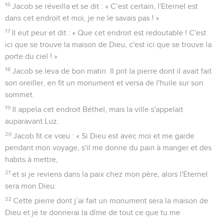
16
Jacob se réveilla et se dit : « C’est certain, l'Eternel est
dans cet endroit et moi, je ne le savais pas ! »
17
Il eut peur et dit : « Que cet endroit est redoutable ! C'est
ici que se trouve la maison de Dieu, c'est ici que se trouve la
porte du ciel ! »
18
Jacob se leva de bon matin. Il prit la pierre dont il avait fait
son oreiller, en fit un monument et versa de l'huile sur son
sommet.
19
Il appela cet endroit Béthel, mais la ville s'appelait
auparavant Luz.
20
Jacob fit ce vœu : « Si Dieu est avec moi et me garde
pendant mon voyage, s'il me donne du pain à manger et des
habits à mettre,
21
et si je reviens dans la paix chez mon père, alors l'Eternel
sera mon Dieu.
22
Cette pierre dont j’ai fait un monument sera la maison de
Dieu et je te donnerai la dîme de tout ce que tu me