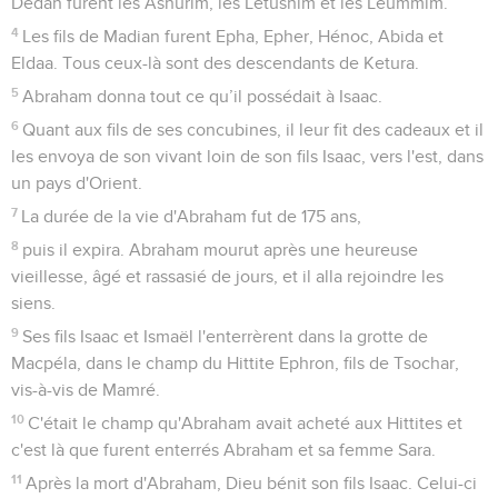
Dedan furent les Ashurim, les Letushim et les Leummim.
4
Les fils de Madian furent Epha, Epher, Hénoc, Abida et
Eldaa. Tous ceux-là sont des descendants de Ketura.
5
Abraham donna tout ce qu’il possédait à Isaac.
6
Quant aux fils de ses concubines, il leur fit des cadeaux et il
les envoya de son vivant loin de son fils Isaac, vers l'est, dans
un pays d'Orient.
7
La durée de la vie d'Abraham fut de 175 ans,
8
puis il expira. Abraham mourut après une heureuse
vieillesse, âgé et rassasié de jours, et il alla rejoindre les
siens.
9
Ses fils Isaac et Ismaël l'enterrèrent dans la grotte de
Macpéla, dans le champ du Hittite Ephron, fils de Tsochar,
vis-à-vis de Mamré.
10
C'était le champ qu'Abraham avait acheté aux Hittites et
c'est là que furent enterrés Abraham et sa femme Sara.
11
Après la mort d'Abraham, Dieu bénit son fils Isaac. Celui-ci