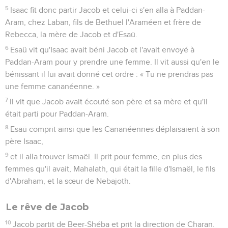
5
Isaac fit donc partir Jacob et celui-ci s'en alla à Paddan-
Aram, chez Laban, fils de Bethuel l'Araméen et frère de
Rebecca, la mère de Jacob et d'Esaü.
6
Esaü vit qu'Isaac avait béni Jacob et l'avait envoyé à
Paddan-Aram pour y prendre une femme. Il vit aussi qu'en le
bénissant il lui avait donné cet ordre : « Tu ne prendras pas
une femme cananéenne. »
7
Il vit que Jacob avait écouté son père et sa mère et qu'il
était parti pour Paddan-Aram.
8
Esaü comprit ainsi que les Cananéennes déplaisaient à son
père Isaac,
9
et il alla trouver Ismaël. Il prit pour femme, en plus des
femmes qu'il avait, Mahalath, qui était la fille d'Ismaël, le fils
d'Abraham, et la sœur de Nebajoth.
Le rêve de Jacob
10
Jacob partit de Beer-Shéba et prit la direction de Charan.