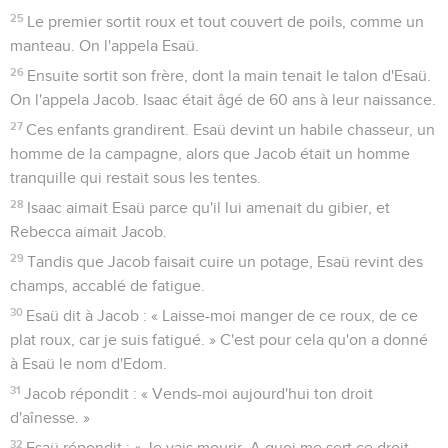
25
Le premier sortit roux et tout couvert de poils, comme un
manteau. On l'appela Esaü.
26
Ensuite sortit son frère, dont la main tenait le talon d'Esaü.
On l'appela Jacob. Isaac était âgé de 60 ans à leur naissance.
27
Ces enfants grandirent. Esaü devint un habile chasseur, un
homme de la campagne, alors que Jacob était un homme
tranquille qui restait sous les tentes.
28
Isaac aimait Esaü parce qu'il lui amenait du gibier, et
Rebecca aimait Jacob.
29
Tandis que Jacob faisait cuire un potage, Esaü revint des
champs, accablé de fatigue.
30
Esaü dit à Jacob : « Laisse-moi manger de ce roux, de ce
plat roux, car je suis fatigué. » C'est pour cela qu'on a donné
à Esaü le nom d'Edom.
31
Jacob répondit : « Vends-moi aujourd'hui ton droit
d'aînesse. »
32
Esaü répondit : « Je vais mourir. A quoi me sert ce droit