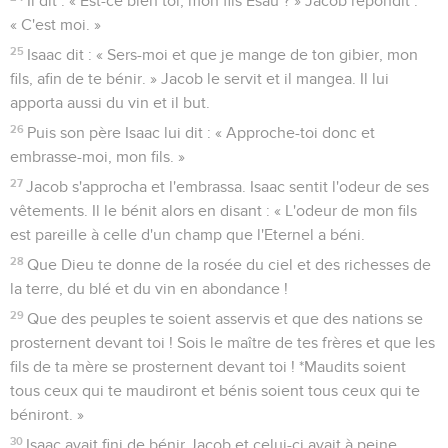
Il dit : « Est-ce bien toi, mon fils Esaü ? » Jacob répondit :
« C'est moi. »
25
Isaac dit : « Sers-moi et que je mange de ton gibier, mon
fils, afin de te bénir. » Jacob le servit et il mangea. Il lui
apporta aussi du vin et il but.
26
Puis son père Isaac lui dit : « Approche-toi donc et
embrasse-moi, mon fils. »
27
Jacob s'approcha et l'embrassa. Isaac sentit l'odeur de ses
vêtements. Il le bénit alors en disant : « L'odeur de mon fils
est pareille à celle d'un champ que l'Eternel a béni.
28
Que Dieu te donne de la rosée du ciel et des richesses de
la terre, du blé et du vin en abondance !
29
Que des peuples te soient asservis et que des nations se
prosternent devant toi ! Sois le maître de tes frères et que les
fils de ta mère se prosternent devant toi ! *Maudits soient
tous ceux qui te maudiront et bénis soient tous ceux qui te
béniront. »
30
Isaac avait fini de bénir Jacob et celui-ci avait à peine