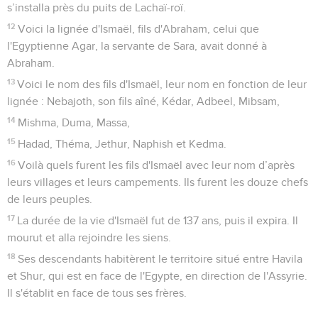
s’installa près du puits de Lachaï-roï.
12
Voici la lignée d'Ismaël, fils d'Abraham, celui que
l'Egyptienne Agar, la servante de Sara, avait donné à
Abraham.
13
Voici le nom des fils d'Ismaël, leur nom en fonction de leur
lignée : Nebajoth, son fils aîné, Kédar, Adbeel, Mibsam,
14
Mishma, Duma, Massa,
15
Hadad, Théma, Jethur, Naphish et Kedma.
16
Voilà quels furent les fils d'Ismaël avec leur nom d’après
leurs villages et leurs campements. Ils furent les douze chefs
de leurs peuples.
17
La durée de la vie d'Ismaël fut de 137 ans, puis il expira. Il
mourut et alla rejoindre les siens.
18
Ses descendants habitèrent le territoire situé entre Havila
et Shur, qui est en face de l'Egypte, en direction de l'Assyrie.
Il s'établit en face de tous ses frères.