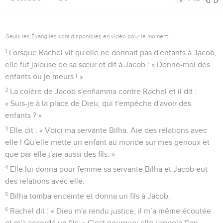
Seuls les Évangiles sont disponibles en vidéo pour le moment.
1
Lorsque Rachel vit qu'elle ne donnait pas d'enfants à Jacob,
elle fut jalouse de sa sœur et dit à Jacob : « Donne-moi des
enfants ou je meurs ! »
2
La colère de Jacob s'enflamma contre Rachel et il dit :
« Suis-je à la place de Dieu, qui t'empêche d'avoir des
enfants ? »
3
Elle dit : « Voici ma servante Bilha. Aie des relations avec
elle ! Qu'elle mette un enfant au monde sur mes genoux et
que par elle j'aie aussi des fils. »
4
Elle lui donna pour femme sa servante Bilha et Jacob eut
des relations avec elle.
5
Bilha tomba enceinte et donna un fils à Jacob.
6
Rachel dit : « Dieu m'a rendu justice, il m’a même écoutée
et m'a accordé un fils. » C'est pourquoi elle l'appela Dan.