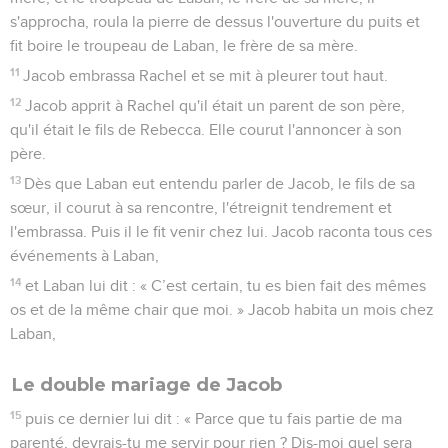
s'approcha, roula la pierre de dessus l'ouverture du puits et
fit boire le troupeau de Laban, le frère de sa mère.
11
Jacob embrassa Rachel et se mit à pleurer tout haut.
12
Jacob apprit à Rachel qu'il était un parent de son père,
qu'il était le fils de Rebecca. Elle courut l'annoncer à son
père.
13
Dès que Laban eut entendu parler de Jacob, le fils de sa
sœur, il courut à sa rencontre, l'étreignit tendrement et
l'embrassa. Puis il le fit venir chez lui. Jacob raconta tous ces
événements à Laban,
14
et Laban lui dit : « C’est certain, tu es bien fait des mêmes
os et de la même chair que moi. » Jacob habita un mois chez
Laban,
Le double mariage de Jacob
15
puis ce dernier lui dit : « Parce que tu fais partie de ma
parenté, devrais-tu me servir pour rien ? Dis-moi quel sera