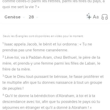
comme celles-ci parmi les Hittites, parmi les filles du pays, à
quoi me sert la vie ? »
Genèse
28
Seuls les Évangiles sont disponibles en vidéo pour le moment.
1
Isaac appela Jacob, le bénit et lui ordonna : « Tu ne
prendras pas une femme cananéenne.
2
Lève-toi, va à Paddan-Aram, chez Bethuel, le père de ta
mère, et prends-y une femme parmi les filles de Laban, le
frère de ta mère.
3
Que le Dieu tout-puissant te bénisse, te fasse proliférer et
te multiplie afin que tu donnes naissance à tout un groupe
de peuples !
4
Qu'il te donne la bénédiction d'Abraham, à toi et à ta
descendance avec toi, afin que tu possèdes le pays où tu
séjournes en étranger et qu'il a donné à Abraham ! »