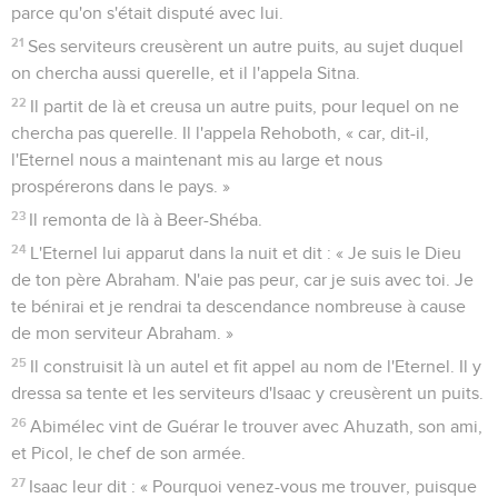
parce qu'on s'était disputé avec lui.
21
Ses serviteurs creusèrent un autre puits, au sujet duquel
on chercha aussi querelle, et il l'appela Sitna.
22
Il partit de là et creusa un autre puits, pour lequel on ne
chercha pas querelle. Il l'appela Rehoboth, « car, dit-il,
l'Eternel nous a maintenant mis au large et nous
prospérerons dans le pays. »
23
Il remonta de là à Beer-Shéba.
24
L'Eternel lui apparut dans la nuit et dit : « Je suis le Dieu
de ton père Abraham. N'aie pas peur, car je suis avec toi. Je
te bénirai et je rendrai ta descendance nombreuse à cause
de mon serviteur Abraham. »
25
Il construisit là un autel et fit appel au nom de l'Eternel. Il y
dressa sa tente et les serviteurs d'Isaac y creusèrent un puits.
26
Abimélec vint de Guérar le trouver avec Ahuzath, son ami,
et Picol, le chef de son armée.
27
Isaac leur dit : « Pourquoi venez-vous me trouver, puisque