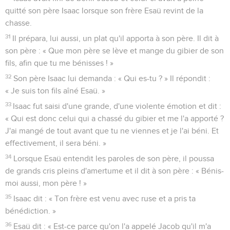
quitté son père Isaac lorsque son frère Esaü revint de la
chasse.
31
Il prépara, lui aussi, un plat qu'il apporta à son père. Il dit à
son père : « Que mon père se lève et mange du gibier de son
fils, afin que tu me bénisses ! »
32
Son père Isaac lui demanda : « Qui es-tu ? » Il répondit :
« Je suis ton fils aîné Esaü. »
33
Isaac fut saisi d'une grande, d'une violente émotion et dit :
« Qui est donc celui qui a chassé du gibier et me l'a apporté ?
J'ai mangé de tout avant que tu ne viennes et je l'ai béni. Et
effectivement, il sera béni. »
34
Lorsque Esaü entendit les paroles de son père, il poussa
de grands cris pleins d'amertume et il dit à son père : « Bénis-
moi aussi, mon père ! »
35
Isaac dit : « Ton frère est venu avec ruse et a pris ta
bénédiction. »
36
Esaü dit : « Est-ce parce qu'on l'a appelé Jacob qu'il m'a