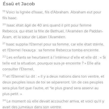
Ésaü et Jacob
19
Voici la lignée d'Isaac, fils d'Abraham. Abraham eut pour
fils Isaac.
20
Isaac était âgé de 40 ans quand il prit pour femme
Rebecca, qui était la fille de Bethuel, l'Araméen de Paddan-
Aram, et la sœur de Laban l'Araméen.
21
Isaac supplia l'Eternel pour sa femme, car elle était stérile,
et l'Eternel l'exauça : sa femme Rebecca tomba enceinte.
22
Les enfants se heurtaient à l’intérieur d’elle et elle dit : « Si
telle est la situation, pourquoi suis-je enceinte ? » Elle alla
consulter l'Eternel,
23
et l'Eternel lui dit : « Il y a deux nations dans ton ventre, et
deux peuples issus de toi se sépareront. Un de ces peuples
sera plus fort que l'autre, et *le plus grand sera asservi au
plus petit. »
24
Le moment où elle devait accoucher arriva, et voici qu'il y
avait des jumeaux dans son ventre.