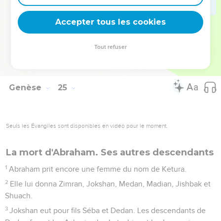
dans les champs à notre rencontre ? » Le serviteur répondit :
« C'est mon seigneur. » Alors elle prit son voile et se couvrit.
Accepter tous les cookies
66
Le serviteur raconta à Isaac tout ce qu'il avait fait.
67
Isaac conduisit Rebecca dans la tente de Sara, sa mère. Il
Tout refuser
épousa Rebecca. Elle devint sa femme et il l'aima. Ainsi,
Isaac fut consolé après la perte de sa mère.
Genèse
25
Seuls les Évangiles sont disponibles en vidéo pour le moment.
La mort d'Abraham. Ses autres descendants
1
Abraham prit encore une femme du nom de Ketura.
2
Elle lui donna Zimran, Jokshan, Medan, Madian, Jishbak et
Shuach.
3
Jokshan eut pour fils Séba et Dedan. Les descendants de