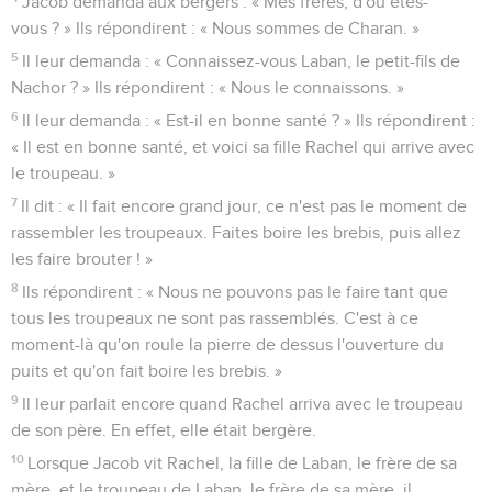
Jacob demanda aux bergers : « Mes frères, d'où êtes-
vous ? » Ils répondirent : « Nous sommes de Charan. »
5
Il leur demanda : « Connaissez-vous Laban, le petit-fils de
Nachor ? » Ils répondirent : « Nous le connaissons. »
6
Il leur demanda : « Est-il en bonne santé ? » Ils répondirent :
« Il est en bonne santé, et voici sa fille Rachel qui arrive avec
le troupeau. »
7
Il dit : « Il fait encore grand jour, ce n'est pas le moment de
rassembler les troupeaux. Faites boire les brebis, puis allez
les faire brouter ! »
8
Ils répondirent : « Nous ne pouvons pas le faire tant que
tous les troupeaux ne sont pas rassemblés. C'est à ce
moment-là qu'on roule la pierre de dessus l'ouverture du
puits et qu'on fait boire les brebis. »
9
Il leur parlait encore quand Rachel arriva avec le troupeau
de son père. En effet, elle était bergère.
10
Lorsque Jacob vit Rachel, la fille de Laban, le frère de sa
mère, et le troupeau de Laban, le frère de sa mère, il