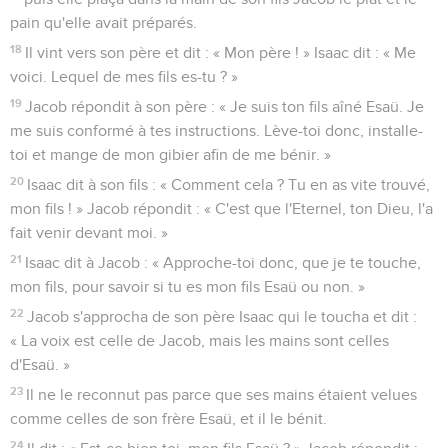
pain qu'elle avait préparés.
18
Il vint vers son père et dit : « Mon père ! » Isaac dit : « Me
voici. Lequel de mes fils es-tu ? »
19
Jacob répondit à son père : « Je suis ton fils aîné Esaü. Je
me suis conformé à tes instructions. Lève-toi donc, installe-
toi et mange de mon gibier afin de me bénir. »
20
Isaac dit à son fils : « Comment cela ? Tu en as vite trouvé,
mon fils ! » Jacob répondit : « C'est que l'Eternel, ton Dieu, l'a
fait venir devant moi. »
21
Isaac dit à Jacob : « Approche-toi donc, que je te touche,
mon fils, pour savoir si tu es mon fils Esaü ou non. »
22
Jacob s'approcha de son père Isaac qui le toucha et dit :
« La voix est celle de Jacob, mais les mains sont celles
d'Esaü. »
23
Il ne le reconnut pas parce que ses mains étaient velues
comme celles de son frère Esaü, et il le bénit.
24