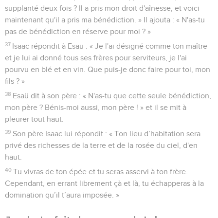
supplanté deux fois ? Il a pris mon droit d'aînesse, et voici
maintenant qu'il a pris ma bénédiction. » Il ajouta : « N'as-tu
pas de bénédiction en réserve pour moi ? »
37
Isaac répondit à Esaü : « Je l'ai désigné comme ton maître
et je lui ai donné tous ses frères pour serviteurs, je l'ai
pourvu en blé et en vin. Que puis-je donc faire pour toi, mon
fils ? »
38
Esaü dit à son père : « N'as-tu que cette seule bénédiction,
mon père ? Bénis-moi aussi, mon père ! » et il se mit à
pleurer tout haut.
39
Son père Isaac lui répondit : « Ton lieu d’habitation sera
privé des richesses de la terre et de la rosée du ciel, d'en
haut.
40
Tu vivras de ton épée et tu seras asservi à ton frère.
Cependant, en errant librement çà et là, tu échapperas à la
domination qu’il t’aura imposée. »