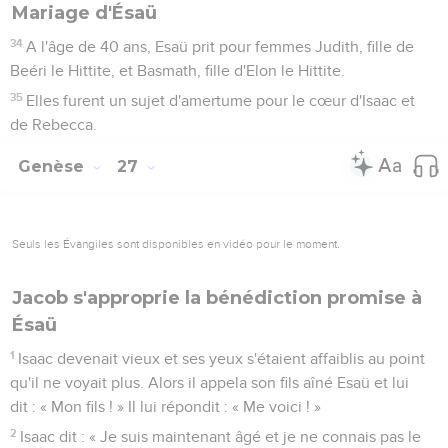
Mariage d'Ésaü
34
A l'âge de 40 ans, Esaü prit pour femmes Judith, fille de
Beéri le Hittite, et Basmath, fille d'Elon le Hittite.
35
Elles furent un sujet d'amertume pour le cœur d'Isaac et
de Rebecca.
Genèse
27
Seuls les Évangiles sont disponibles en vidéo pour le moment.
Jacob s'approprie la bénédiction promise à
Ésaü
1
Isaac devenait vieux et ses yeux s'étaient affaiblis au point
qu'il ne voyait plus. Alors il appela son fils aîné Esaü et lui
dit : « Mon fils ! » Il lui répondit : « Me voici ! »
2
Isaac dit : « Je suis maintenant âgé et je ne connais pas le