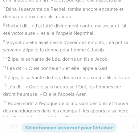
7
Bilha, la servante de Rachel, tomba encore enceinte et
donna un deuxième fils à Jacob.
8
Rachel dit : « J'ai lutté divinement contre ma sœur et j'ai
été victorieuse », et elle l'appela Nephthali.
9
Voyant qu'elle avait cessé d'avoir des enfants, Léa prit sa
servante Zilpa et la donna pour femme à Jacob.
10
Zilpa, la servante de Léa, donna un fils à Jacob.
11
Léa dit : « Quel bonheur ! » et elle l'appela Gad.
12
Zilpa, la servante de Léa, donna un deuxième fils à Jacob.
13
Léa dit : « Que je suis heureuse ! Oui, les femmes me
diront heureuse. » Et elle l'appela Aser.
14
Ruben sortit à l'époque de la moisson des blés et trouva
des mandragores dans les champs. Il les apporta à sa mère
Léa. Rachel dit alors à Léa : « Donne-moi, je t’en prie, des
mandragores de ton fils. »
Contenus
Versions
Commentaires
Strong
Dictionnaire
15
Elle lui répondit : « Est-ce trop peu d'avoir pris mon mari,