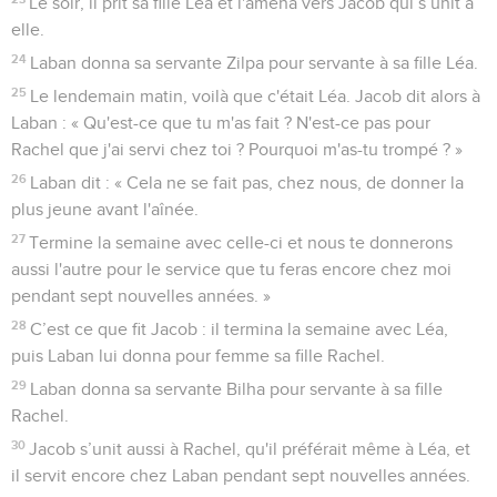
Le soir, il prit sa fille Léa et l'amena vers Jacob qui s’unit à
elle.
24
Laban donna sa servante Zilpa pour servante à sa fille Léa.
25
Le lendemain matin, voilà que c'était Léa. Jacob dit alors à
Laban : « Qu'est-ce que tu m'as fait ? N'est-ce pas pour
Rachel que j'ai servi chez toi ? Pourquoi m'as-tu trompé ? »
26
Laban dit : « Cela ne se fait pas, chez nous, de donner la
plus jeune avant l'aînée.
27
Termine la semaine avec celle-ci et nous te donnerons
aussi l'autre pour le service que tu feras encore chez moi
pendant sept nouvelles années. »
28
C’est ce que fit Jacob : il termina la semaine avec Léa,
puis Laban lui donna pour femme sa fille Rachel.
29
Laban donna sa servante Bilha pour servante à sa fille
Rachel.
30
Jacob s’unit aussi à Rachel, qu'il préférait même à Léa, et
il servit encore chez Laban pendant sept nouvelles années.