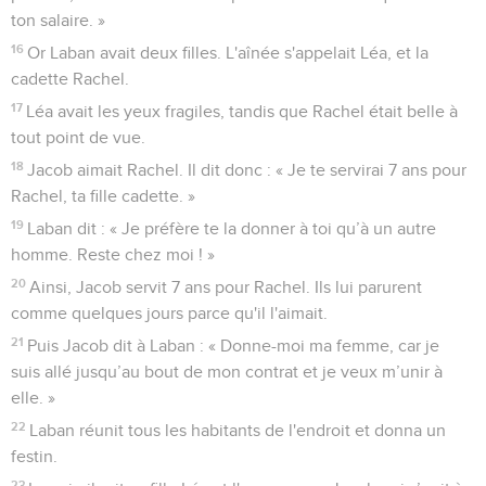
ton salaire. »
16
Or Laban avait deux filles. L'aînée s'appelait Léa, et la
cadette Rachel.
17
Léa avait les yeux fragiles, tandis que Rachel était belle à
tout point de vue.
18
Jacob aimait Rachel. Il dit donc : « Je te servirai 7 ans pour
Rachel, ta fille cadette. »
19
Laban dit : « Je préfère te la donner à toi qu’à un autre
homme. Reste chez moi ! »
20
Ainsi, Jacob servit 7 ans pour Rachel. Ils lui parurent
comme quelques jours parce qu'il l'aimait.
21
Puis Jacob dit à Laban : « Donne-moi ma femme, car je
suis allé jusqu’au bout de mon contrat et je veux m’unir à
elle. »
22
Laban réunit tous les habitants de l'endroit et donna un
festin.
23