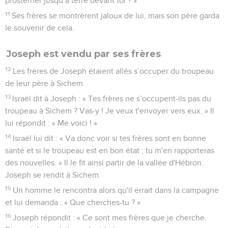
prosterner jusqu’à terre devant toi ? »
11
Ses frères se montrèrent jaloux de lui, mais son père garda
le souvenir de cela.
Joseph est vendu par ses frères
12
Les frères de Joseph étaient allés s’occuper du troupeau
de leur père à Sichem.
13
Israël dit à Joseph : « Tes frères ne s’occupent-ils pas du
troupeau à Sichem ? Vas-y ! Je veux t'envoyer vers eux. » Il
lui répondit : « Me voici ! »
14
Israël lui dit : « Va donc voir si tes frères sont en bonne
santé et si le troupeau est en bon état ; tu m'en rapporteras
des nouvelles. » Il le fit ainsi partir de la vallée d'Hébron.
Joseph se rendit à Sichem.
15
Un homme le rencontra alors qu'il errait dans la campagne
et lui demanda : « Que cherches-tu ? »
16
Joseph répondit : « Ce sont mes frères que je cherche.