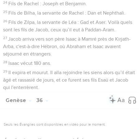
24
Fils de Rachel : Joseph et Benjamin.
25
Fils de Bilha, la servante de Rachel : Dan et Nephthali.
26
Fils de Zilpa, la servante de Léa : Gad et Aser. Voilà quels
sont les fils de Jacob, ceux qu’il eut à Paddan-Aram.
27
Jacob arriva vers son père Isaac à Mamré près de Kirjath-
Arba, c'est-à-dire Hébron, où Abraham et Isaac avaient
séjourné en étrangers.
28
Isaac vécut 180 ans.
29
Il expira et mourut. Il alla rejoindre les siens alors qu’il était
âgé et rassasié de jours, et ce furent ses fils Esaü et Jacob
qui l'enterrèrent.
Genèse
36
Seuls les Évangiles sont disponibles en vidéo pour le moment.