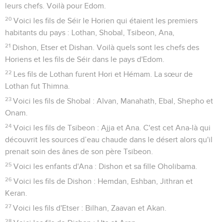
leurs chefs. Voilà pour Edom.
20
Voici les fils de Séir le Horien qui étaient les premiers
habitants du pays : Lothan, Shobal, Tsibeon, Ana,
21
Dishon, Etser et Dishan. Voilà quels sont les chefs des
Horiens et les fils de Séir dans le pays d'Edom.
22
Les fils de Lothan furent Hori et Hémam. La sœur de
Lothan fut Thimna.
23
Voici les fils de Shobal : Alvan, Manahath, Ebal, Shepho et
Onam.
24
Voici les fils de Tsibeon : Ajja et Ana. C'est cet Ana-là qui
découvrit les sources d’eau chaude dans le désert alors qu'il
prenait soin des ânes de son père Tsibeon.
25
Voici les enfants d'Ana : Dishon et sa fille Oholibama.
26
Voici les fils de Dishon : Hemdan, Eshban, Jithran et
Keran.
27
Voici les fils d'Etser : Bilhan, Zaavan et Akan.
28