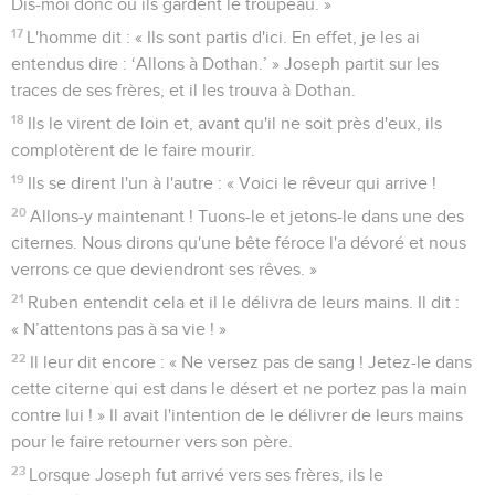
Dis-moi donc où ils gardent le troupeau. »
17
L'homme dit : « Ils sont partis d'ici. En effet, je les ai
entendus dire : ‘Allons à Dothan.’ » Joseph partit sur les
traces de ses frères, et il les trouva à Dothan.
18
Ils le virent de loin et, avant qu'il ne soit près d'eux, ils
complotèrent de le faire mourir.
19
Ils se dirent l'un à l'autre : « Voici le rêveur qui arrive !
20
Allons-y maintenant ! Tuons-le et jetons-le dans une des
citernes. Nous dirons qu'une bête féroce l'a dévoré et nous
verrons ce que deviendront ses rêves. »
21
Ruben entendit cela et il le délivra de leurs mains. Il dit :
« N’attentons pas à sa vie ! »
22
Il leur dit encore : « Ne versez pas de sang ! Jetez-le dans
cette citerne qui est dans le désert et ne portez pas la main
contre lui ! » Il avait l'intention de le délivrer de leurs mains
pour le faire retourner vers son père.
23
Lorsque Joseph fut arrivé vers ses frères, ils le