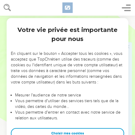
là sur le tas.
47
Laban l'appela Jegar-Sahadutha, et Jacob l'appela Galed.
48
Laban dit : « Que ce tas serve aujourd'hui de témoignage
Segond 21
entre toi et moi ! » C'est pourquoi on lui a donné le nom de
Votre vie privée est importante
Genèse
31
Galed.
pour nous
49
On l'appelle aussi Mitspa, parce que Laban dit : « Que
l'Eternel veille sur toi et sur moi, quand nous nous serons
En cliquant sur le bouton « Accepter tous les cookies », vous
perdus de vue, tous les deux.
acceptez que TopChrétien utilise des traceurs (comme des
50
cookies ou l'identifiant unique de votre compte utilisateur) et
Si tu maltraites mes filles et si tu prends encore d'autres
traite vos données à caractère personnel (comme vos
femmes, ce n'est pas un homme qui sera avec nous, fais-y
données de navigation et les informations renseignées dans
bien attention ! C'est Dieu qui sera témoin entre toi et moi. »
votre compte utilisateur) dans les buts suivants :
51
Laban dit à Jacob : « Vois ce tas de pierres et ce
Mesurer l'audience de notre service
monument que j'ai placés entre toi et moi :
Vous permettre d'utiliser des services tiers tels que de la
52
ils seront témoins que je ne dépasserai pas ce tas dans ta
vidéo, des cartes du monde…
Vous permettre d'entrer en contact avec notre service de
direction et que, de ton côté, tu ne dépasseras pas ce tas et
relation aux utilisateurs.
ce monument dans ma direction avec de mauvaises
intentions.
Choisir mes cookies
53