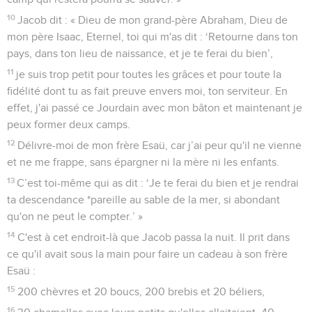
10
Jacob dit : « Dieu de mon grand-père Abraham, Dieu de
mon père Isaac, Eternel, toi qui m'as dit : ‘Retourne dans ton
pays, dans ton lieu de naissance, et je te ferai du bien’,
11
je suis trop petit pour toutes les grâces et pour toute la
fidélité dont tu as fait preuve envers moi, ton serviteur. En
effet, j'ai passé ce Jourdain avec mon bâton et maintenant je
peux former deux camps.
12
Délivre-moi de mon frère Esaü, car j’ai peur qu'il ne vienne
et ne me frappe, sans épargner ni la mère ni les enfants.
13
C’est toi-même qui as dit : ‘Je te ferai du bien et je rendrai
ta descendance *pareille au sable de la mer, si abondant
qu'on ne peut le compter.’ »
14
C'est à cet endroit-là que Jacob passa la nuit. Il prit dans
ce qu'il avait sous la main pour faire un cadeau à son frère
Esaü :
15
200 chèvres et 20 boucs, 200 brebis et 20 béliers,
16