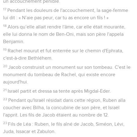
un accouchement pénible.
17
Pendant les douleurs de l'accouchement, la sage-femme
lui dit : « N’aie pas peur, car tu as encore un fils ! »
18
Alors qu’elle allait rendre l'âme, car elle était mourante,
elle lui donna le nom de Ben-Oni, mais son père l'appela
Benjamin.
19
Rachel mourut et fut enterrée sur le chemin d'Ephrata,
c'est-à-dire Bethléhem.
20
Jacob construisit un monument sur son tombeau. C'est le
monument du tombeau de Rachel, qui existe encore
aujourd'hui.
21
Israël partit et dressa sa tente après Migdal-Eder.
22
Pendant qu'Israël résidait dans cette région, Ruben alla
coucher avec Bilha, la concubine de son père, et Israël
l'apprit. Les fils de Jacob étaient au nombre de 12.
23
Fils de Léa : Ruben, le fils aîné de Jacob, Siméon, Lévi,
Juda, Issacar et Zabulon.