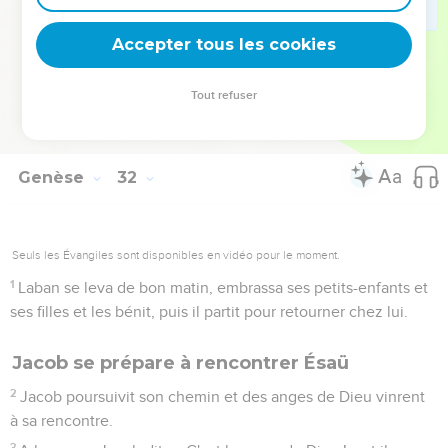
Que le Dieu d'Abraham et le Dieu de Nachor – c’est-à-dire
le Dieu de leur ancêtre – soient juges entre nous ! » Jacob
Accepter tous les cookies
prêta serment au nom de celui que craignait son père Isaac.
54
Jacob offrit un sacrifice sur la montagne et invita les
Tout refuser
membres de sa parenté à manger. Ils mangèrent donc et
passèrent la nuit sur la montagne.
Genèse
32
Seuls les Évangiles sont disponibles en vidéo pour le moment.
1
Laban se leva de bon matin, embrassa ses petits-enfants et
ses filles et les bénit, puis il partit pour retourner chez lui.
Jacob se prépare à rencontrer Ésaü
2
Jacob poursuivit son chemin et des anges de Dieu vinrent
à sa rencontre.
3