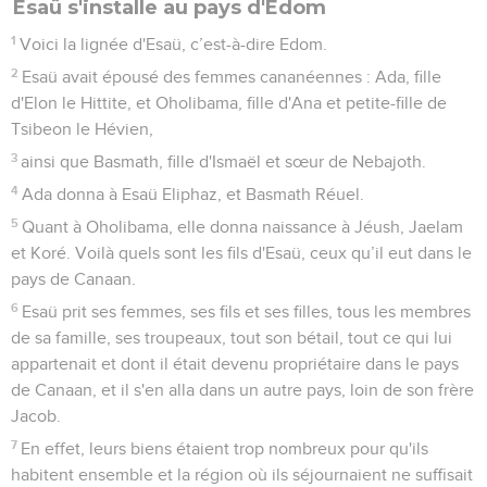
Ésaü s'installe au pays d'Édom
1
Voici la lignée d'Esaü, c’est-à-dire Edom.
2
Esaü avait épousé des femmes cananéennes : Ada, fille
d'Elon le Hittite, et Oholibama, fille d'Ana et petite-fille de
Tsibeon le Hévien,
3
ainsi que Basmath, fille d'Ismaël et sœur de Nebajoth.
4
Ada donna à Esaü Eliphaz, et Basmath Réuel.
5
Quant à Oholibama, elle donna naissance à Jéush, Jaelam
et Koré. Voilà quels sont les fils d'Esaü, ceux qu’il eut dans le
pays de Canaan.
6
Esaü prit ses femmes, ses fils et ses filles, tous les membres
de sa famille, ses troupeaux, tout son bétail, tout ce qui lui
appartenait et dont il était devenu propriétaire dans le pays
de Canaan, et il s'en alla dans un autre pays, loin de son frère
Jacob.
7
En effet, leurs biens étaient trop nombreux pour qu'ils
habitent ensemble et la région où ils séjournaient ne suffisait