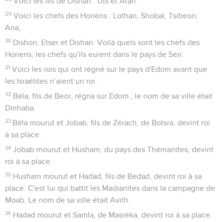
Voici les fils de Dishan : Uts et Aran.
29
Voici les chefs des Horiens : Lothan, Shobal, Tsibeon,
Ana,
30
Dishon, Etser et Dishan. Voilà quels sont les chefs des
Horiens, les chefs qu'ils eurent dans le pays de Séir.
31
Voici les rois qui ont régné sur le pays d'Edom avant que
les Israélites n’aient un roi.
32
Béla, fils de Beor, régna sur Edom ; le nom de sa ville était
Dinhaba.
33
Béla mourut et Jobab, fils de Zérach, de Botsra, devint roi
à sa place.
34
Jobab mourut et Husham, du pays des Thémanites, devint
roi à sa place.
35
Husham mourut et Hadad, fils de Bedad, devint roi à sa
place. C'est lui qui battit les Madianites dans la campagne de
Moab. Le nom de sa ville était Avith.
36
Hadad mourut et Samla, de Masréka, devint roi à sa place.