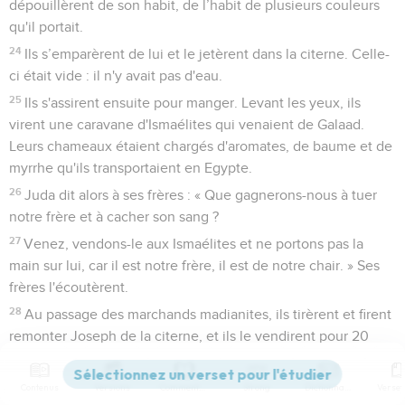
dépouillèrent de son habit, de l’habit de plusieurs couleurs
qu'il portait.
24
Ils s’emparèrent de lui et le jetèrent dans la citerne. Celle-
ci était vide : il n'y avait pas d'eau.
25
Ils s'assirent ensuite pour manger. Levant les yeux, ils
virent une caravane d'Ismaélites qui venaient de Galaad.
Leurs chameaux étaient chargés d'aromates, de baume et de
myrrhe qu'ils transportaient en Egypte.
26
Juda dit alors à ses frères : « Que gagnerons-nous à tuer
notre frère et à cacher son sang ?
27
Venez, vendons-le aux Ismaélites et ne portons pas la
main sur lui, car il est notre frère, il est de notre chair. » Ses
frères l'écoutèrent.
28
Au passage des marchands madianites, ils tirèrent et firent
remonter Joseph de la citerne, et ils le vendirent pour 20
pièces d'argent aux Ismaélites qui l'emmenèrent en Egypte.
29
Lorsque Ruben revint à la citerne, il constata que Joseph
Contenus
Versions
Commentaires
Strong
Dictionnaire