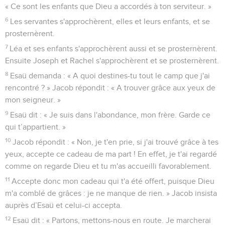
« Ce sont les enfants que Dieu a accordés à ton serviteur. »
6
Les servantes s'approchèrent, elles et leurs enfants, et se
prosternèrent.
7
Léa et ses enfants s'approchèrent aussi et se prosternèrent.
Ensuite Joseph et Rachel s'approchèrent et se prosternèrent.
8
Esaü demanda : « A quoi destines-tu tout le camp que j'ai
rencontré ? » Jacob répondit : « A trouver grâce aux yeux de
mon seigneur. »
9
Esaü dit : « Je suis dans l'abondance, mon frère. Garde ce
qui t’appartient. »
10
Jacob répondit : « Non, je t'en prie, si j'ai trouvé grâce à tes
yeux, accepte ce cadeau de ma part ! En effet, je t'ai regardé
comme on regarde Dieu et tu m'as accueilli favorablement.
11
Accepte donc mon cadeau qui t'a été offert, puisque Dieu
m'a comblé de grâces : je ne manque de rien. » Jacob insista
auprès d’Esaü et celui-ci accepta.
12
Esaü dit : « Partons, mettons-nous en route. Je marcherai