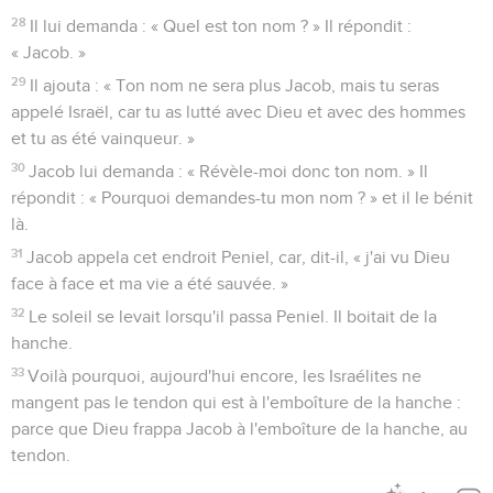
28
Il lui demanda : « Quel est ton nom ? » Il répondit :
« Jacob. »
29
Il ajouta : « Ton nom ne sera plus Jacob, mais tu seras
appelé Israël, car tu as lutté avec Dieu et avec des hommes
et tu as été vainqueur. »
30
Jacob lui demanda : « Révèle-moi donc ton nom. » Il
répondit : « Pourquoi demandes-tu mon nom ? » et il le bénit
là.
31
Jacob appela cet endroit Peniel, car, dit-il, « j'ai vu Dieu
face à face et ma vie a été sauvée. »
32
Le soleil se levait lorsqu'il passa Peniel. Il boitait de la
hanche.
33
Voilà pourquoi, aujourd'hui encore, les Israélites ne
mangent pas le tendon qui est à l'emboîture de la hanche :
parce que Dieu frappa Jacob à l'emboîture de la hanche, au
tendon.