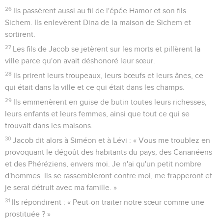
26
Ils passèrent aussi au fil de l'épée Hamor et son fils
Sichem. Ils enlevèrent Dina de la maison de Sichem et
sortirent.
27
Les fils de Jacob se jetèrent sur les morts et pillèrent la
ville parce qu'on avait déshonoré leur sœur.
28
Ils prirent leurs troupeaux, leurs bœufs et leurs ânes, ce
qui était dans la ville et ce qui était dans les champs.
29
Ils emmenèrent en guise de butin toutes leurs richesses,
leurs enfants et leurs femmes, ainsi que tout ce qui se
trouvait dans les maisons.
30
Jacob dit alors à Siméon et à Lévi : « Vous me troublez en
provoquant le dégoût des habitants du pays, des Cananéens
et des Phéréziens, envers moi. Je n'ai qu'un petit nombre
d'hommes. Ils se rassembleront contre moi, me frapperont et
je serai détruit avec ma famille. »
31
Ils répondirent : « Peut-on traiter notre sœur comme une
prostituée ? »