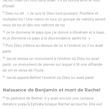
Jacob, mais ton nom sera Israël. » Il lui donna ainsi le nom
d'Israël.
11
Dieu lui dit : « Je suis le Dieu tout-puissant. Prolifère et
multiplie-toi ! Une nation et tout un groupe de nations seront
issus de toi et des rois naîtront de toi.
12
Je te donnerai le pays que j'ai donné à Abraham et à Isaac,
et je donnerai ce pays à ta descendance après toi. »
13
Puis Dieu s'éleva au-dessus de lui à l'endroit où il lui avait
parlé.
14
Jacob dressa un monument à l'endroit où Dieu lui avait
parlé, un monument de pierres sur lequel il fit une offrande
de vin et versa de l'huile.
15
Jacob appela Béthel l'endroit où Dieu lui avait parlé.
Naissance de Benjamin et mort de Rachel
16
Ils partirent de Béthel. Il y avait encore une certaine
distance jusqu'à Ephrata lorsque Rachel accoucha. Elle eut