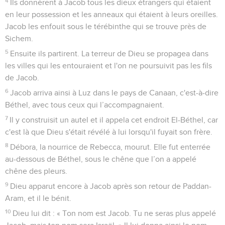
4
Ils donnèrent à Jacob tous les dieux étrangers qui étaient
en leur possession et les anneaux qui étaient à leurs oreilles.
Jacob les enfouit sous le térébinthe qui se trouve près de
Sichem.
5
Ensuite ils partirent. La terreur de Dieu se propagea dans
les villes qui les entouraient et l'on ne poursuivit pas les fils
de Jacob.
6
Jacob arriva ainsi à Luz dans le pays de Canaan, c'est-à-dire
Béthel, avec tous ceux qui l’accompagnaient.
7
Il y construisit un autel et il appela cet endroit El-Béthel, car
c'est là que Dieu s'était révélé à lui lorsqu'il fuyait son frère.
8
Débora, la nourrice de Rebecca, mourut. Elle fut enterrée
au-dessous de Béthel, sous le chêne que l’on a appelé
chêne des pleurs.
9
Dieu apparut encore à Jacob après son retour de Paddan-
Aram, et il le bénit.
10
Dieu lui dit : « Ton nom est Jacob. Tu ne seras plus appelé