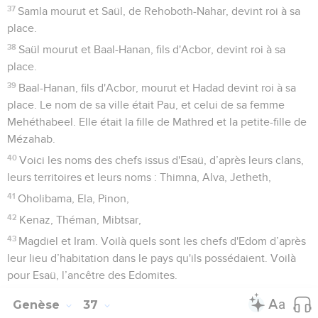
37
Samla mourut et Saül, de Rehoboth-Nahar, devint roi à sa
place.
38
Saül mourut et Baal-Hanan, fils d'Acbor, devint roi à sa
place.
39
Baal-Hanan, fils d'Acbor, mourut et Hadad devint roi à sa
place. Le nom de sa ville était Pau, et celui de sa femme
Mehéthabeel. Elle était la fille de Mathred et la petite-fille de
Mézahab.
40
Voici les noms des chefs issus d'Esaü, d’après leurs clans,
leurs territoires et leurs noms : Thimna, Alva, Jetheth,
41
Oholibama, Ela, Pinon,
42
Kenaz, Théman, Mibtsar,
43
Magdiel et Iram. Voilà quels sont les chefs d'Edom d’après
leur lieu d’habitation dans le pays qu'ils possédaient. Voilà
pour Esaü, l’ancêtre des Edomites.
Genèse
37