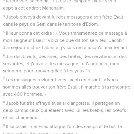
A leur vue, Jacob dit : « C'est le camp de Dieu ! » et il
appela cet endroit Mahanaïm.
4
Jacob envoya devant lui des messagers à son frère Esaü
dans le pays de Séir, dans le territoire d'Edom.
5
Il leur donna cet ordre : « Vous transmettrez ce message à
mon seigneur Esaü : ‘Voici ce que dit ton serviteur Jacob :
J'ai séjourné chez Laban et j'y suis resté jusqu'à maintenant.
6
J'ai des bœufs, des ânes, des brebis, des serviteurs et des
servantes, et j'envoie des messagers te l'annoncer, mon
seigneur, pour trouver grâce à tes yeux.’ »
7
Les messagers revinrent vers Jacob en disant : « Nous
sommes allés trouver ton frère Esaü ; il marche à ta rencontre
avec 400 hommes. »
8
Jacob fut très effrayé et saisi d'angoisse. Il partagea en
deux camps ceux qui étaient avec lui, les brebis, les bœufs
et les chameaux.
9
Il se disait : « Si Esaü attaque l'un des camps et le bat, le
camp qui restera pourra se sauver. »