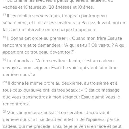
30 chamelles avec leurs petits qu'elles allaitaient, 40
vaches et 10 taureaux, 20 ânesses et 10 ânes.
17
Il les remit à ses serviteurs, troupeau par troupeau
séparément, et il dit à ses serviteurs : « Passez devant moi en
laissant un intervalle entre chaque troupeau. »
18
Il donna cet ordre au premier : « Quand mon frère Esaü te
rencontrera et te demandera : ‘A qui es-tu ? Où vas-tu ? A qui
appartient ce troupeau devant toi ?’
19
tu répondras : ‘A ton serviteur Jacob, c'est un cadeau
envoyé à mon seigneur Esaü. Le voici qui vient lui-même
derrière nous.’ »
20
Il donna le même ordre au deuxième, au troisième et à
tous ceux qui suivaient les troupeaux : « C'est ce message
que vous transmettrez à mon seigneur Esaü quand vous le
rencontrerez.
21
Vous annoncerez aussi : ‘Ton serviteur Jacob vient
derrière nous.’ » Il se disait en effet : « Je l'apaiserai par ce
cadeau qui me précède. Ensuite je le verrai en face et peut-