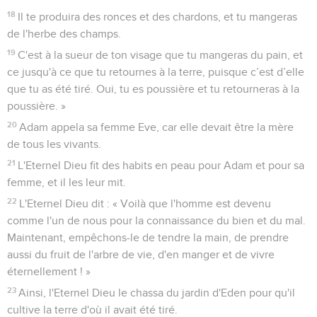
avec peine que tu en tireras ta nourriture tous les jours de ta
vie.
18
Il te produira des ronces et des chardons, et tu mangeras
de l'herbe des champs.
19
C'est à la sueur de ton visage que tu mangeras du pain, et
ce jusqu'à ce que tu retournes à la terre, puisque c’est d’elle
que tu as été tiré. Oui, tu es poussière et tu retourneras à la
poussière. »
20
Adam appela sa femme Eve, car elle devait être la mère
de tous les vivants.
21
L'Eternel Dieu fit des habits en peau pour Adam et pour sa
femme, et il les leur mit.
22
L'Eternel Dieu dit : « Voilà que l'homme est devenu
comme l'un de nous pour la connaissance du bien et du mal.
Maintenant, empêchons-le de tendre la main, de prendre
aussi du fruit de l'arbre de vie, d'en manger et de vivre
éternellement ! »