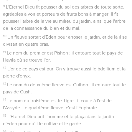
8
L'Eternel Dieu planta un jardin en Eden, du côté de l'est, et
il y mit l'homme qu'il avait façonné.
9
L'Eternel Dieu fit pousser du sol des arbres de toute sorte,
agréables à voir et porteurs de fruits bons à manger. Il fit
pousser l'arbre de la vie au milieu du jardin, ainsi que l'arbre
de la connaissance du bien et du mal.
10
Un fleuve sortait d'Eden pour arroser le jardin, et de là il se
divisait en quatre bras.
11
Le nom du premier est Pishon : il entoure tout le pays de
Havila où se trouve l'or.
12
L'or de ce pays est pur. On y trouve aussi le bdellium et la
pierre d'onyx.
13
Le nom du deuxième fleuve est Guihon : il entoure tout le
pays de Cush.
14
Le nom du troisième est le Tigre : il coule à l'est de
l'Assyrie. Le quatrième fleuve, c'est l'Euphrate.
15
L'Eternel Dieu prit l'homme et le plaça dans le jardin