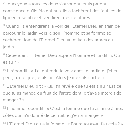
l'intelligence. Elle prit de son fruit et en mangea. Elle en
donna aussi à son mari qui était avec elle et il en mangea.
7
Leurs yeux à tous les deux s'ouvrirent, et ils prirent
conscience qu'ils étaient nus. Ils attachèrent des feuilles de
figuier ensemble et s'en firent des ceintures.
8
Quand ils entendirent la voix de l'Eternel Dieu en train de
parcourir le jardin vers le soir, l'homme et sa femme se
cachèrent loin de l'Eternel Dieu au milieu des arbres du
jardin.
9
Cependant, l'Eternel Dieu appela l'homme et lui dit : « Où
es-tu ? »
10
Il répondit : « J'ai entendu ta voix dans le jardin et j'ai eu
peur, parce que j’étais nu. Alors je me suis caché. »
11
L'Eternel Dieu dit : « Qui t'a révélé que tu étais nu ? Est-ce
que tu as mangé du fruit de l'arbre dont je t'avais interdit de
manger ? »
12
L'homme répondit : « C’est la femme que tu as mise à mes
côtés qui m'a donné de ce fruit, et j'en ai mangé. »