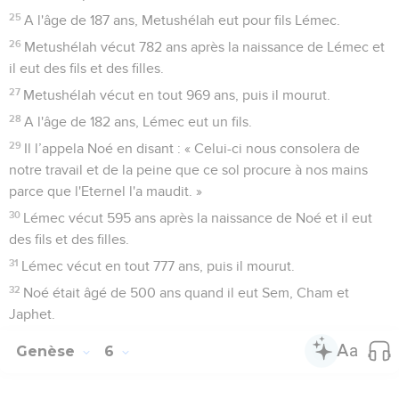
24
Hénoc marcha avec Dieu, puis *il ne fut plus là, parce que
Dieu l’avait pris.
25
A l'âge de 187 ans, Metushélah eut pour fils Lémec.
26
Metushélah vécut 782 ans après la naissance de Lémec et
il eut des fils et des filles.
27
Metushélah vécut en tout 969 ans, puis il mourut.
28
A l'âge de 182 ans, Lémec eut un fils.
29
Il l’appela Noé en disant : « Celui-ci nous consolera de
notre travail et de la peine que ce sol procure à nos mains
parce que l'Eternel l'a maudit. »
30
Lémec vécut 595 ans après la naissance de Noé et il eut
des fils et des filles.
31
Lémec vécut en tout 777 ans, puis il mourut.
32
Noé était âgé de 500 ans quand il eut Sem, Cham et
Japhet.
Genèse
6