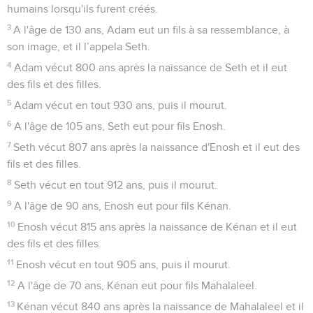
l'homme, il le fit à la ressemblance de Dieu.
2
*Il créa l'homme et la femme et les bénit. Il les appela êtres
humains lorsqu'ils furent créés.
3
A l'âge de 130 ans, Adam eut un fils à sa ressemblance, à
son image, et il l’appela Seth.
4
Adam vécut 800 ans après la naissance de Seth et il eut
des fils et des filles.
5
Adam vécut en tout 930 ans, puis il mourut.
6
A l'âge de 105 ans, Seth eut pour fils Enosh.
7
Seth vécut 807 ans après la naissance d'Enosh et il eut des
fils et des filles.
8
Seth vécut en tout 912 ans, puis il mourut.
9
A l'âge de 90 ans, Enosh eut pour fils Kénan.
10
Enosh vécut 815 ans après la naissance de Kénan et il eut
des fils et des filles.
11
Enosh vécut en tout 905 ans, puis il mourut.
12