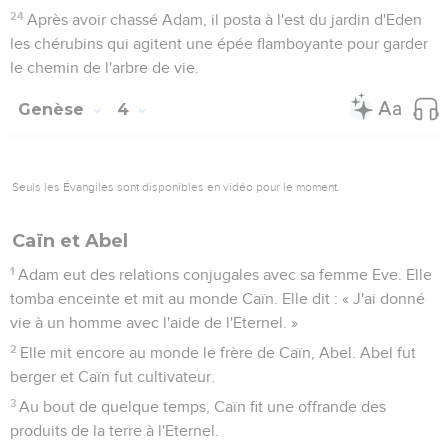
23
Ainsi, l'Eternel Dieu le chassa du jardin d'Eden pour qu'il
cultive la terre d'où il avait été tiré.
24
Après avoir chassé Adam, il posta à l'est du jardin d'Eden
les chérubins qui agitent une épée flamboyante pour garder
le chemin de l'arbre de vie.
Genèse
4
Seuls les Évangiles sont disponibles en vidéo pour le moment.
Caïn et Abel
1
Adam eut des relations conjugales avec sa femme Eve. Elle
tomba enceinte et mit au monde Caïn. Elle dit : « J'ai donné
vie à un homme avec l'aide de l'Eternel. »
2
Elle mit encore au monde le frère de Caïn, Abel. Abel fut
berger et Caïn fut cultivateur.
3