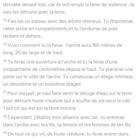
car tout le monde avait corrompu sa conduite sur la terre.
13
Alors Dieu dit à Noé : « La fin de tous les hommes est
décidée devant moi, car ils ont rempli la terre de violence. Je
vais les détruire avec la terre.
14
Fais-toi un bateau avec des arbres résineux. Tu disposeras
cette arche en compartiments et tu l'enduiras de poix
dedans et dehors.
15
Voici comment tu la feras : l'arche aura 150 mètres de
long, 25 de large et de haut.
16
Tu feras une ouverture à l’arche et tu la feras d’une
cinquantaine de centimètres depuis le haut. Tu placeras une
porte sur le côté de l'arche. Tu construiras un étage inférieur,
un deuxième et un troisième étages.
17
Pour ma part, je vais faire venir le déluge d'eau sur la terre
pour détruire toute créature qui a souffle de vie sous le ciel.
Tout ce qui est sur la terre mourra.
18
Cependant, j'établis mon alliance avec toi : tu entreras
dans l'arche avec tes fils, ta femme et les femmes de tes fils.