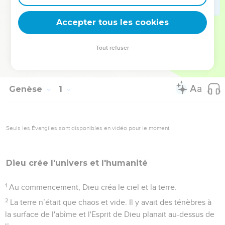
« descendance » promise ne trouvera son parfait
accomplissement qu’en Jésus-Christ (Ga 3.16) qui, par sa
Accepter tous les cookies
mort et sa résurrection, a vaincu le Serpent comme le
laissait entrevoir la promesse de Genèse 3.15.
Tout refuser
La Bible Du Semeur Copyright © 1992, 1999 by Biblica, Inc.® Used by
permission. All rights reserved worldwide.
Genèse
1
Seuls les Évangiles sont disponibles en vidéo pour le moment.
Dieu crée l'univers et l'humanité
1
Au commencement, Dieu créa le ciel et la terre.
2
La terre n’était que chaos et vide. Il y avait des ténèbres à