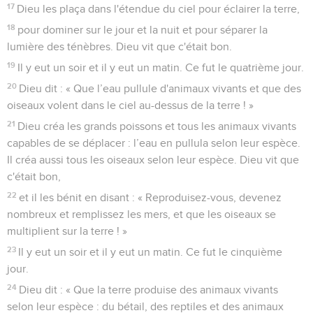
présider au jour et le plus petit pour présider à la nuit. Il fit
aussi les étoiles.
17
Dieu les plaça dans l'étendue du ciel pour éclairer la terre,
18
pour dominer sur le jour et la nuit et pour séparer la
lumière des ténèbres. Dieu vit que c'était bon.
19
Il y eut un soir et il y eut un matin. Ce fut le quatrième jour.
20
Dieu dit : « Que l’eau pullule d'animaux vivants et que des
oiseaux volent dans le ciel au-dessus de la terre ! »
21
Dieu créa les grands poissons et tous les animaux vivants
capables de se déplacer : l’eau en pullula selon leur espèce.
Il créa aussi tous les oiseaux selon leur espèce. Dieu vit que
c'était bon,
22
et il les bénit en disant : « Reproduisez-vous, devenez
nombreux et remplissez les mers, et que les oiseaux se
multiplient sur la terre ! »
23
Il y eut un soir et il y eut un matin. Ce fut le cinquième
jour.