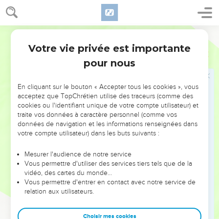
Genèse
Introduction
Pourtant, dès la révolte du premier couple, en même temps
que la malédiction du pécheur est annoncée la promesse
d’une délivrance à venir (3.15). L’alliance de Dieu avec Noé
Votre vie privée est importante
et ses descendants (ch.9) rappelle que le Créateur n'a pas
pour nous
abandonné sa création.
En cliquant sur le bouton « Accepter tous les cookies », vous
Au début de la seconde grande section du livre (ch.12 à 50),
acceptez que TopChrétien utilise des traceurs (comme des
avec Abraham, qui a vécu entre 2100 et 1800 av. J.-C., la
cookies ou l'identifiant unique de votre compte utilisateur) et
promesse commence à se réaliser. Dieu promet au
traite vos données à caractère personnel (comme vos
patriarche de lui donner un pays et de bénir « en lui, tous
données de navigation et les informations renseignées dans
votre compte utilisateur) dans les buts suivants :
les peuples de la terre » (12.3). Abraham répond à la
promesse divine par la foi (15.6), montrant ainsi comment
Mesurer l'audience de notre service
l’homme doit s’approcher de Dieu. L’alliance conclue par
Vous permettre d'utiliser des services tiers tels que de la
l’Eternel (ch.17) inclut la « descendance » d’Abraham : Isaac,
vidéo, des cartes du monde…
Vous permettre d'entrer en contact avec notre service de
le fils de la promesse (ch.21), puis Jacob (25.19 à 36.43), qui
relation aux utilisateurs.
deviendra Israël (32.29), et Joseph et ses frères, qui se sont
établis en Egypte pour fuir la famine (ch.37 à 50). Mais cette
Choisir mes cookies