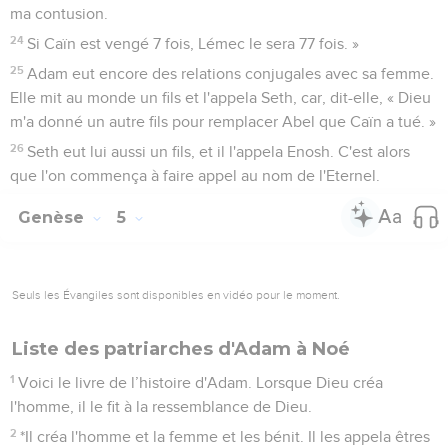
femmes de Lémec, prêtez attention à ce que je dis ! C’est
que j'ai tué un homme pour ma blessure et un enfant pour
ma contusion.
24
Si Caïn est vengé 7 fois, Lémec le sera 77 fois. »
25
Adam eut encore des relations conjugales avec sa femme.
Elle mit au monde un fils et l'appela Seth, car, dit-elle, « Dieu
m'a donné un autre fils pour remplacer Abel que Caïn a tué. »
26
Seth eut lui aussi un fils, et il l'appela Enosh. C'est alors
que l'on commença à faire appel au nom de l'Eternel.
Genèse
5
Seuls les Évangiles sont disponibles en vidéo pour le moment.
Liste des patriarches d'Adam à Noé
1
Voici le livre de l’histoire d'Adam. Lorsque Dieu créa