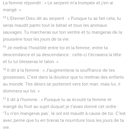
13
L'Eternel Dieu dit à la femme : « Pourquoi as-tu fait cela ? »
La femme répondit : « Le serpent m'a trompée et j'en ai
mangé. »
14
L'Eternel Dieu dit au serpent : « Puisque tu as fait cela, tu
seras maudit parmi tout le bétail et tous les animaux
sauvages. Tu marcheras sur ton ventre et tu mangeras de la
poussière tous les jours de ta vie.
15
Je mettrai l'hostilité entre toi et la femme, entre ta
descendance et sa descendance : celle-ci t'écrasera la tête
et tu lui blesseras le talon. »
16
Il dit à la femme : « J'augmenterai la souffrance de tes
grossesses. C'est dans la douleur que tu mettras des enfants
au monde. Tes désirs se porteront vers ton mari, mais lui, il
dominera sur toi. »
17
Il dit à l'homme : « Puisque tu as écouté ta femme et
mangé du fruit au sujet duquel je t'avais donné cet ordre :
‘Tu n'en mangeras pas’, le sol est maudit à cause de toi. C'est