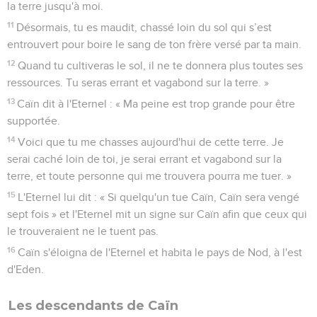
10
Dieu dit alors : « Qu'as-tu fait ? Le sang de ton frère crie de
la terre jusqu'à moi.
11
Désormais, tu es maudit, chassé loin du sol qui s’est
entrouvert pour boire le sang de ton frère versé par ta main.
12
Quand tu cultiveras le sol, il ne te donnera plus toutes ses
ressources. Tu seras errant et vagabond sur la terre. »
13
Caïn dit à l'Eternel : « Ma peine est trop grande pour être
supportée.
14
Voici que tu me chasses aujourd'hui de cette terre. Je
serai caché loin de toi, je serai errant et vagabond sur la
terre, et toute personne qui me trouvera pourra me tuer. »
15
L'Eternel lui dit : « Si quelqu'un tue Caïn, Caïn sera vengé
sept fois » et l'Eternel mit un signe sur Caïn afin que ceux qui
le trouveraient ne le tuent pas.
16
Caïn s'éloigna de l'Eternel et habita le pays de Nod, à l'est
d'Eden.