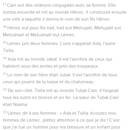
Les descendants de Caïn
17
Caïn eut des relations conjugales avec sa femme. Elle
tomba enceinte et mit au monde Hénoc. Il construisit ensuite
une ville à laquelle il donna le nom de son fils Hénoc.
18
Hénoc eut pour fils Irad, Irad eut Mehujaël, Mehujaël eut
Metushaël et Metushaël eut Lémec.
19
Lémec prit deux femmes. L'une s’appelait Ada, l'autre
Tsilla.
20
Ada mit au monde Jabal. Il est l'ancêtre de ceux qui
habitent sous des tentes et près des troupeaux.
21
Le nom de son frère était Jubal. Il est l'ancêtre de tous
ceux qui jouent de la harpe et du chalumeau.
22
De son côté, Tsilla mit au monde Tubal-Caïn. Il forgeait
tous les outils en bronze et en fer. La sœur de Tubal-Caïn
était Naama.
23
Lémec dit à ses femmes : « Ada et Tsilla, écoutez-moi,