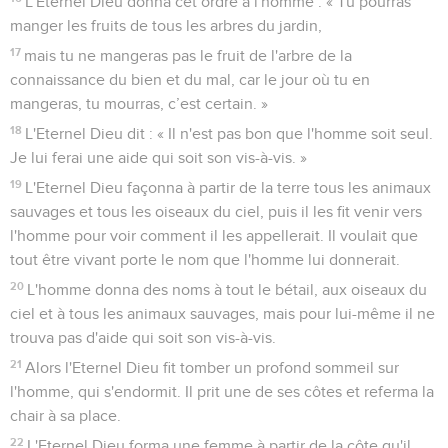
d'Eden pour qu’il le cultive et le garde.
16
L'Eternel Dieu donna cet ordre à l'homme : « Tu pourras
manger les fruits de tous les arbres du jardin,
17
mais tu ne mangeras pas le fruit de l'arbre de la
connaissance du bien et du mal, car le jour où tu en
mangeras, tu mourras, c’est certain. »
18
L'Eternel Dieu dit : « Il n'est pas bon que l'homme soit seul.
Je lui ferai une aide qui soit son vis-à-vis. »
19
L'Eternel Dieu façonna à partir de la terre tous les animaux
sauvages et tous les oiseaux du ciel, puis il les fit venir vers
l'homme pour voir comment il les appellerait. Il voulait que
tout être vivant porte le nom que l'homme lui donnerait.
20
L'homme donna des noms à tout le bétail, aux oiseaux du
ciel et à tous les animaux sauvages, mais pour lui-même il ne
trouva pas d'aide qui soit son vis-à-vis.
21
Alors l'Eternel Dieu fit tomber un profond sommeil sur
l'homme, qui s'endormit. Il prit une de ses côtes et referma la