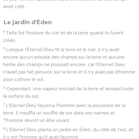
3
Dieu bénit le septième jour et en fit un jour saint, parce que
ce jour-là il se reposa de toute son activité, de tout ce qu'il
avait créé.
Le jardin d'Éden
4
Telle fut l'histoire du ciel et de la terre quand ils furent
créés.
5
Lorsque l'Eternel Dieu fit la terre et le ciel, il n'y avait
encore aucun arbuste des champs sur la terre et aucune
herbe des champs ne poussait encore, car l'Eternel Dieu
n'avait pas fait pleuvoir sur la terre et il n'y avait pas d'homme
pour cultiver le sol.
6
Cependant, une vapeur montait de la terre et arrosait toute
la surface du sol.
7
L'Eternel Dieu façonna l'homme avec la poussière de la
terre. Il insuffla un souffle de vie dans ses narines et
*l'homme devint un être vivant.