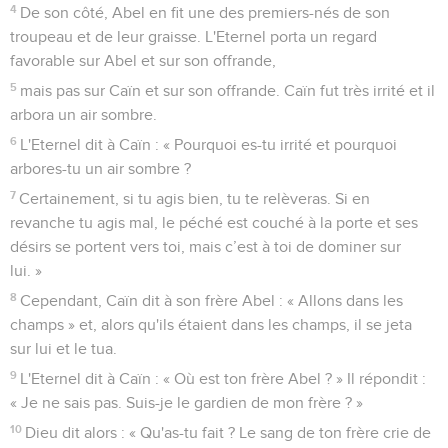
Au bout de quelque temps, Caïn fit une offrande des
produits de la terre à l'Eternel.
4
De son côté, Abel en fit une des premiers-nés de son
troupeau et de leur graisse. L'Eternel porta un regard
favorable sur Abel et sur son offrande,
5
mais pas sur Caïn et sur son offrande. Caïn fut très irrité et il
arbora un air sombre.
6
L'Eternel dit à Caïn : « Pourquoi es-tu irrité et pourquoi
arbores-tu un air sombre ?
7
Certainement, si tu agis bien, tu te relèveras. Si en
revanche tu agis mal, le péché est couché à la porte et ses
désirs se portent vers toi, mais c’est à toi de dominer sur
lui. »
8
Cependant, Caïn dit à son frère Abel : « Allons dans les
champs » et, alors qu'ils étaient dans les champs, il se jeta
sur lui et le tua.
9
L'Eternel dit à Caïn : « Où est ton frère Abel ? » Il répondit :
« Je ne sais pas. Suis-je le gardien de mon frère ? »