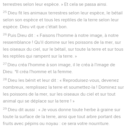
24
Dieu dit : « Que la terre produise des animaux vivants
selon leur espèce : du bétail, des reptiles et des animaux
terrestres selon leur espèce. » Et cela se passa ainsi.
25
Dieu fit les animaux terrestres selon leur espèce, le bétail
selon son espèce et tous les reptiles de la terre selon leur
espèce. Dieu vit que c'était bon.
26
Puis Dieu dit : « Faisons l'homme à notre image, à notre
ressemblance ! Qu'il domine sur les poissons de la mer, sur
les oiseaux du ciel, sur le bétail, sur toute la terre et sur tous
les reptiles qui rampent sur la terre. »
27
Dieu créa l'homme à son image, il le créa à l'image de
Dieu. *Il créa l'homme et la femme.
28
Dieu les bénit et leur dit : « Reproduisez-vous, devenez
nombreux, remplissez la terre et soumettez-la ! Dominez sur
les poissons de la mer, sur les oiseaux du ciel et sur tout
animal qui se déplace sur la terre ! »
29
Dieu dit aussi : « Je vous donne toute herbe à graine sur
toute la surface de la terre, ainsi que tout arbre portant des