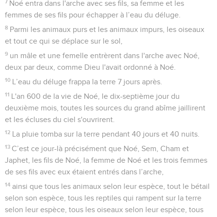
6
Noé avait 600 ans lorsque le déluge frappa la terre.
7
Noé entra dans l'arche avec ses fils, sa femme et les
femmes de ses fils pour échapper à l’eau du déluge.
8
Parmi les animaux purs et les animaux impurs, les oiseaux
et tout ce qui se déplace sur le sol,
9
un mâle et une femelle entrèrent dans l'arche avec Noé,
deux par deux, comme Dieu l'avait ordonné à Noé.
10
L’eau du déluge frappa la terre 7 jours après.
11
L'an 600 de la vie de Noé, le dix-septième jour du
deuxième mois, toutes les sources du grand abîme jaillirent
et les écluses du ciel s'ouvrirent.
12
La pluie tomba sur la terre pendant 40 jours et 40 nuits.
13
C’est ce jour-là précisément que Noé, Sem, Cham et
Japhet, les fils de Noé, la femme de Noé et les trois femmes
de ses fils avec eux étaient entrés dans l’arche,
14
ainsi que tous les animaux selon leur espèce, tout le bétail