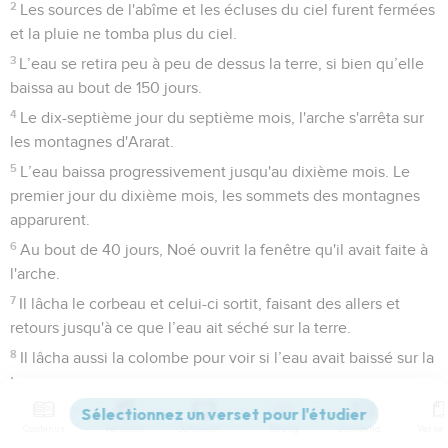
sur la terre et l’eau se calma.
2
Les sources de l'abîme et les écluses du ciel furent fermées
et la pluie ne tomba plus du ciel.
3
L’eau se retira peu à peu de dessus la terre, si bien qu’elle
baissa au bout de 150 jours.
4
Le dix-septième jour du septième mois, l'arche s'arrêta sur
les montagnes d'Ararat.
5
L’eau baissa progressivement jusqu'au dixième mois. Le
premier jour du dixième mois, les sommets des montagnes
apparurent.
6
Au bout de 40 jours, Noé ouvrit la fenêtre qu'il avait faite à
l'arche.
7
Il lâcha le corbeau et celui-ci sortit, faisant des allers et
retours jusqu'à ce que l’eau ait séché sur la terre.
8
Il lâcha aussi la colombe pour voir si l’eau avait baissé sur la
terre,
Contenus
Versions
Commentaires
Strong
Dictionnaire