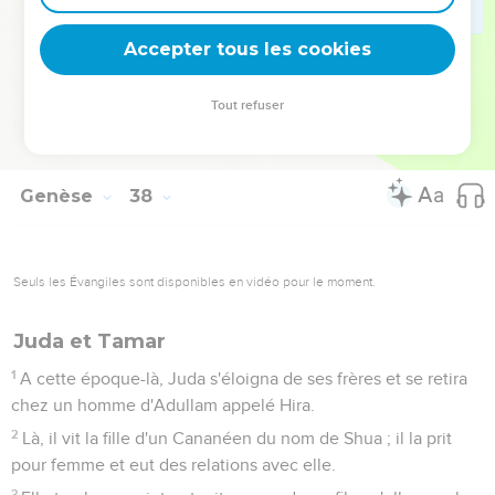
35
Tous ses fils et toutes ses filles vinrent pour le consoler,
mais il refusait d’être consolé. Il disait : « C'est dans le deuil
Accepter tous les cookies
que je descendrai vers mon fils au séjour des morts », et il
pleurait son fils.
Tout refuser
36
Quant aux Madianites, ils vendirent Joseph en Egypte à
Potiphar, un officier du pharaon qui était chef des gardes.
Genèse
38
Seuls les Évangiles sont disponibles en vidéo pour le moment.
Juda et Tamar
1
A cette époque-là, Juda s'éloigna de ses frères et se retira
chez un homme d'Adullam appelé Hira.
2
Là, il vit la fille d'un Cananéen du nom de Shua ; il la prit
pour femme et eut des relations avec elle.
3