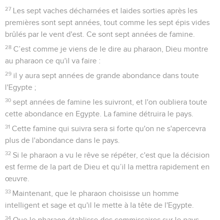
27
Les sept vaches décharnées et laides sorties après les
premières sont sept années, tout comme les sept épis vides
brûlés par le vent d'est. Ce sont sept années de famine.
28
C’est comme je viens de le dire au pharaon, Dieu montre
au pharaon ce qu'il va faire :
29
il y aura sept années de grande abondance dans toute
l'Egypte ;
30
sept années de famine les suivront, et l'on oubliera toute
cette abondance en Egypte. La famine détruira le pays.
31
Cette famine qui suivra sera si forte qu'on ne s'apercevra
plus de l'abondance dans le pays.
32
Si le pharaon a vu le rêve se répéter, c'est que la décision
est ferme de la part de Dieu et qu’il la mettra rapidement en
œuvre.
33
Maintenant, que le pharaon choisisse un homme
intelligent et sage et qu'il le mette à la tête de l'Egypte.
34
Que le pharaon établisse des commissaires sur le pays