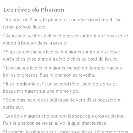
Les rêves du Pharaon
1
Au bout de 2 ans, le pharaon fit un rêve dans lequel il se
tenait près du fleuve.
2
Alors sept vaches belles et grasses sortirent du fleuve et se
mirent à brouter dans la prairie.
3
Sept autres vaches laides et maigres sortirent du fleuve
après elles et se tinrent à côté d’elles au bord du fleuve.
4
Les vaches laides et maigres mangèrent les sept vaches
belles et grasses. Puis le pharaon se réveilla.
5
Il se rendormit et fit un second rêve : sept épis gros et
beaux montaient sur une même tige.
6
Sept épis maigres et brûlés par le vent d'est poussèrent
après eux.
7
Les épis maigres engloutirent les sept épis gros et pleins.
Puis le pharaon se réveilla. Voilà quel était le rêve.
8
Le matin, le pharaon eut l'esprit troublé et il fit appeler tous