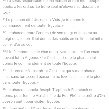
Tu seras responsable de ma maison et tout mon peuple
obéira à tes ordres. Le trône seul m'élèvera au-dessus de
toi. »
41
Le pharaon dit à Joseph : « Vois, je te donne le
commandement de toute l'Egypte. »
42
Le pharaon retira l’anneau de son doigt et le passa au
doigt de Joseph. Il lui donna des habits en fin lin et lui mit un
collier d'or au cou.
43
Il le fit monter sur le char qui suivait le sien et l'on criait
devant lui : « A genoux ! » C'est ainsi que le pharaon lui
donna le commandement de toute l'Egypte.
44
Il dit encore à Joseph : « C’est moi qui suis le pharaon,
mais sans ton accord personne ne lèvera la main ni le pied
dans toute l'Egypte. »
45
Le pharaon appela Joseph Tsaphnath-Paenéach et lui
donna pour femme Asnath, fille de Poti-Phéra, le prêtre d'On.
Joseph partit pour visiter l'Egypte.
46
Il était âgé de 30 ans lorsqu'il se présenta devant le