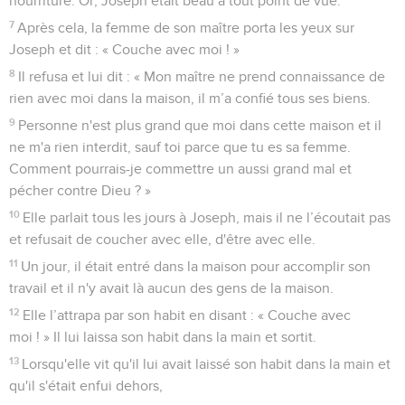
nourriture. Or, Joseph était beau à tout point de vue.
7
Après cela, la femme de son maître porta les yeux sur
Joseph et dit : « Couche avec moi ! »
8
Il refusa et lui dit : « Mon maître ne prend connaissance de
rien avec moi dans la maison, il m’a confié tous ses biens.
9
Personne n'est plus grand que moi dans cette maison et il
ne m'a rien interdit, sauf toi parce que tu es sa femme.
Comment pourrais-je commettre un aussi grand mal et
pécher contre Dieu ? »
10
Elle parlait tous les jours à Joseph, mais il ne l’écoutait pas
et refusait de coucher avec elle, d'être avec elle.
11
Un jour, il était entré dans la maison pour accomplir son
travail et il n'y avait là aucun des gens de la maison.
12
Elle l’attrapa par son habit en disant : « Couche avec
moi ! » Il lui laissa son habit dans la main et sortit.
13
Lorsqu'elle vit qu'il lui avait laissé son habit dans la main et
qu'il s'était enfui dehors,