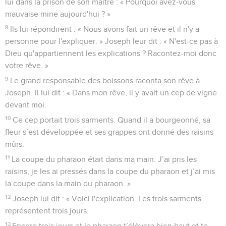
lui dans la prison de son maître : « Pourquoi avez-vous
mauvaise mine aujourd'hui ? »
8
Ils lui répondirent : « Nous avons fait un rêve et il n'y a
personne pour l'expliquer. » Joseph leur dit : « N'est-ce pas à
Dieu qu'appartiennent les explications ? Racontez-moi donc
votre rêve. »
9
Le grand responsable des boissons raconta son rêve à
Joseph. Il lui dit : « Dans mon rêve, il y avait un cep de vigne
devant moi.
10
Ce cep portait trois sarments. Quand il a bourgeonné, sa
fleur s’est développée et ses grappes ont donné des raisins
mûrs.
11
La coupe du pharaon était dans ma main. J’ai pris les
raisins, je les ai pressés dans la coupe du pharaon et j’ai mis
la coupe dans la main du pharaon. »
12
Joseph lui dit : « Voici l'explication. Les trois sarments
représentent trois jours.
13
Encore trois jours et le pharaon t’élèvera bien haut et te