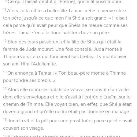
10
Ce qu'il faisait déplut à l'Eternel, qui le fit aussi mourir.
11
Alors Juda dit à sa belle-fille Tamar : « Reste veuve chez
ton père jusqu'à ce que mon fils Shéla soit grand. » Il disait
cela parce qu’il avait peur que Shéla ne meure comme ses
frères. Tamar s'en alla donc habiter chez son père.
12
Bien des jours passèrent et la fille de Shua qui était la
femme de Juda mourut. Une fois consolé, Juda monta à
Thimna vers ceux qui tondaient ses brebis. Il y monta avec
son ami Hira l'Adullamite.
13
On annonça à Tamar : « Ton beau-père monte à Thimna
pour tondre ses brebis. »
14
Alors elle retira ses habits de veuve, se couvrit d'un voile
dont elle s'enveloppa et elle s'assit à l'entrée d'Enaïm, sur le
chemin de Thimna. Elle voyait bien, en effet, que Shéla était
devenu grand et qu'elle ne lui était pas donnée en mariage.
15
Juda la vit et la prit pour une prostituée, parce qu'elle avait
couvert son visage.
16