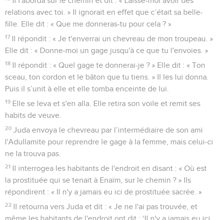
Il l'aborda sur le chemin et dit : « Laisse-moi avoir des
relations avec toi. » Il ignorait en effet que c’était sa belle-
fille. Elle dit : « Que me donneras-tu pour cela ? »
17
Il répondit : « Je t'enverrai un chevreau de mon troupeau. »
Elle dit : « Donne-moi un gage jusqu'à ce que tu l'envoies. »
18
Il répondit : « Quel gage te donnerai-je ? » Elle dit : « Ton
sceau, ton cordon et le bâton que tu tiens. » Il les lui donna.
Puis il s’unit à elle et elle tomba enceinte de lui.
19
Elle se leva et s'en alla. Elle retira son voile et remit ses
habits de veuve.
20
Juda envoya le chevreau par l’intermédiaire de son ami
l'Adullamite pour reprendre le gage à la femme, mais celui-ci
ne la trouva pas.
21
Il interrogea les habitants de l'endroit en disant : « Où est
la prostituée qui se tenait à Enaïm, sur le chemin ? » Ils
répondirent : « Il n'y a jamais eu ici de prostituée sacrée. »
22
Il retourna vers Juda et dit : « Je ne l'ai pas trouvée, et
même les habitants de l'endroit ont dit : ‘Il n'y a jamais eu ici