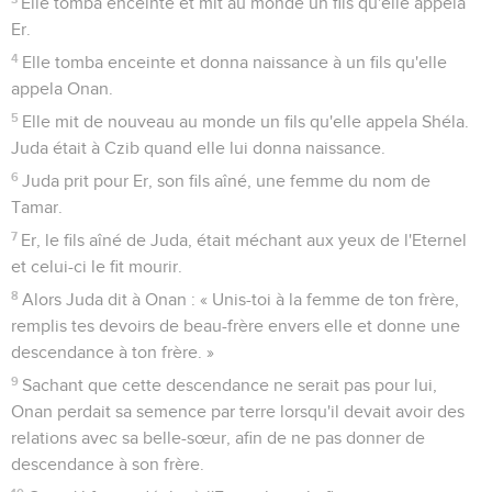
Elle tomba enceinte et mit au monde un fils qu'elle appela
Er.
4
Elle tomba enceinte et donna naissance à un fils qu'elle
appela Onan.
5
Elle mit de nouveau au monde un fils qu'elle appela Shéla.
Juda était à Czib quand elle lui donna naissance.
6
Juda prit pour Er, son fils aîné, une femme du nom de
Tamar.
7
Er, le fils aîné de Juda, était méchant aux yeux de l'Eternel
et celui-ci le fit mourir.
8
Alors Juda dit à Onan : « Unis-toi à la femme de ton frère,
remplis tes devoirs de beau-frère envers elle et donne une
descendance à ton frère. »
9
Sachant que cette descendance ne serait pas pour lui,
Onan perdait sa semence par terre lorsqu'il devait avoir des
relations avec sa belle-sœur, afin de ne pas donner de
descendance à son frère.