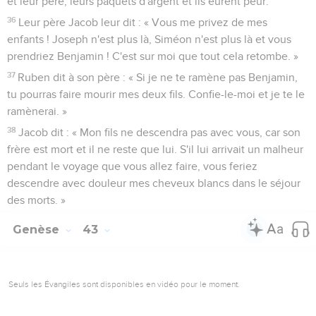
et leur père, leurs paquets d'argent et ils eurent peur.
36
Leur père Jacob leur dit : « Vous me privez de mes
enfants ! Joseph n'est plus là, Siméon n'est plus là et vous
prendriez Benjamin ! C'est sur moi que tout cela retombe. »
37
Ruben dit à son père : « Si je ne te ramène pas Benjamin,
tu pourras faire mourir mes deux fils. Confie-le-moi et je te le
ramènerai. »
38
Jacob dit : « Mon fils ne descendra pas avec vous, car son
frère est mort et il ne reste que lui. S'il lui arrivait un malheur
pendant le voyage que vous allez faire, vous feriez
descendre avec douleur mes cheveux blancs dans le séjour
des morts. »
Genèse
43
Seuls les Évangiles sont disponibles en vidéo pour le moment.