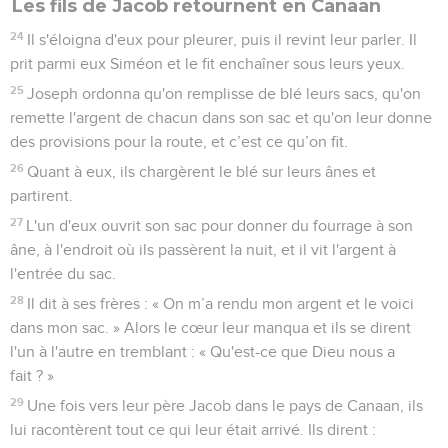
Les fils de Jacob retournent en Canaan
24
Il s'éloigna d'eux pour pleurer, puis il revint leur parler. Il
prit parmi eux Siméon et le fit enchaîner sous leurs yeux.
25
Joseph ordonna qu'on remplisse de blé leurs sacs, qu'on
remette l'argent de chacun dans son sac et qu'on leur donne
des provisions pour la route, et c’est ce qu’on fit.
26
Quant à eux, ils chargèrent le blé sur leurs ânes et
partirent.
27
L'un d'eux ouvrit son sac pour donner du fourrage à son
âne, à l'endroit où ils passèrent la nuit, et il vit l'argent à
l'entrée du sac.
28
Il dit à ses frères : « On m’a rendu mon argent et le voici
dans mon sac. » Alors le cœur leur manqua et ils se dirent
l'un à l'autre en tremblant : « Qu'est-ce que Dieu nous a
fait ? »
29
Une fois vers leur père Jacob dans le pays de Canaan, ils
lui racontèrent tout ce qui leur était arrivé. Ils dirent :