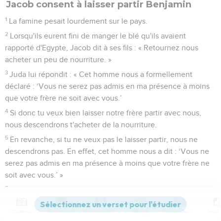
Jacob consent à laisser partir Benjamin
1
La famine pesait lourdement sur le pays.
2
Lorsqu'ils eurent fini de manger le blé qu'ils avaient
rapporté d'Egypte, Jacob dit à ses fils : « Retournez nous
acheter un peu de nourriture. »
3
Juda lui répondit : « Cet homme nous a formellement
déclaré : ‘Vous ne serez pas admis en ma présence à moins
que votre frère ne soit avec vous.’
4
Si donc tu veux bien laisser notre frère partir avec nous,
nous descendrons t'acheter de la nourriture.
5
En revanche, si tu ne veux pas le laisser partir, nous ne
descendrons pas. En effet, cet homme nous a dit : ‘Vous ne
serez pas admis en ma présence à moins que votre frère ne
soit avec vous.’ »
6
Israël dit alors : « Pourquoi avez-vous mal agi envers moi en
révélant à cet homme que vous aviez encore un frère ? »
Contenus
Versions
Commentaires
Strong
Dictionnaire
7
Ils répondirent : « Cet homme nous a interrogés sur nous et