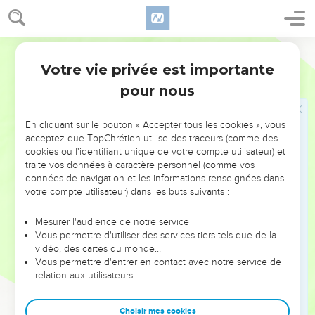
frères l'écoutèrent.
28
Au passage des marchands madianites, ils tirèrent et firent
remonter Joseph de la citerne, et ils le vendirent pour 20
Segond 21
pièces d'argent aux Ismaélites qui l'emmenèrent en Egypte.
Votre vie privée est importante
Genèse
37
29
Lorsque Ruben revint à la citerne, il constata que Joseph
pour nous
n'y était plus. Il déchira ses vêtements,
30
retourna vers ses frères et dit : « Il n’est plus là ! Et moi, où
En cliquant sur le bouton « Accepter tous les cookies », vous
puis-je aller ? »
acceptez que TopChrétien utilise des traceurs (comme des
31
cookies ou l'identifiant unique de votre compte utilisateur) et
Ils prirent alors l’habit de Joseph, tuèrent un bouc et
traite vos données à caractère personnel (comme vos
plongèrent l’habit dans le sang.
données de navigation et les informations renseignées dans
32
Ils envoyèrent l’habit de plusieurs couleurs à leur père
votre compte utilisateur) dans les buts suivants :
avec ce message : « Voici ce que nous avons trouvé.
Mesurer l'audience de notre service
Reconnais donc si c'est l’habit de ton fils ou non. »
Vous permettre d'utiliser des services tiers tels que de la
33
Jacob le reconnut et dit : « C'est l’habit de mon fils ! Une
vidéo, des cartes du monde…
Vous permettre d'entrer en contact avec notre service de
bête féroce l'a dévoré, Joseph a été mis en pièces ! »
relation aux utilisateurs.
34
Jacob déchira ses vêtements, il mit un sac sur sa taille et il
mena longtemps le deuil sur son fils.
Choisir mes cookies