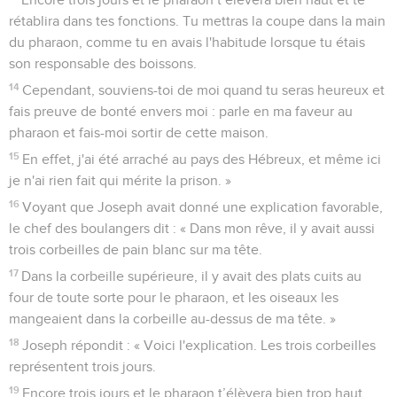
rétablira dans tes fonctions. Tu mettras la coupe dans la main
du pharaon, comme tu en avais l'habitude lorsque tu étais
son responsable des boissons.
14
Cependant, souviens-toi de moi quand tu seras heureux et
fais preuve de bonté envers moi : parle en ma faveur au
pharaon et fais-moi sortir de cette maison.
15
En effet, j'ai été arraché au pays des Hébreux, et même ici
je n'ai rien fait qui mérite la prison. »
16
Voyant que Joseph avait donné une explication favorable,
le chef des boulangers dit : « Dans mon rêve, il y avait aussi
trois corbeilles de pain blanc sur ma tête.
17
Dans la corbeille supérieure, il y avait des plats cuits au
four de toute sorte pour le pharaon, et les oiseaux les
mangeaient dans la corbeille au-dessus de ma tête. »
18
Joseph répondit : « Voici l'explication. Les trois corbeilles
représentent trois jours.
19
Encore trois jours et le pharaon t’élèvera bien trop haut