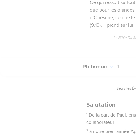
Ce qui ressort surtout
que pour les grandes 
d’Onésime, ce que le C
(9,10), il prend sur lui 
La Bible Du S
Philémon
1
Seuls les É
Salutation
1
De la part de Paul, pr
collaborateur,
2
à notre bien-aimée Ap