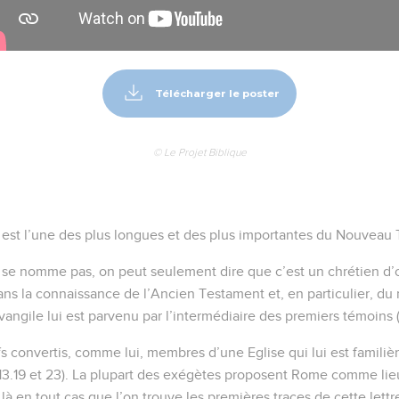
Télécharger le poster
© Le Projet Biblique
 est l’une des plus longues et des plus importantes du Nouveau
 se nomme pas, on peut seulement dire que c’est un chrétien d’or
dans la connaissance de l’Ancien Testament et, en particulier, du r
Evangile lui est parvenu par l’intermédiaire des premiers témoins (
ifs convertis, comme lui, membres d’une Eglise qui lui est familièr
 (13.19 et 23). La plupart des exégètes proposent Rome comme lie
st là en tout cas que l’on trouve les premières traces de cette lettr