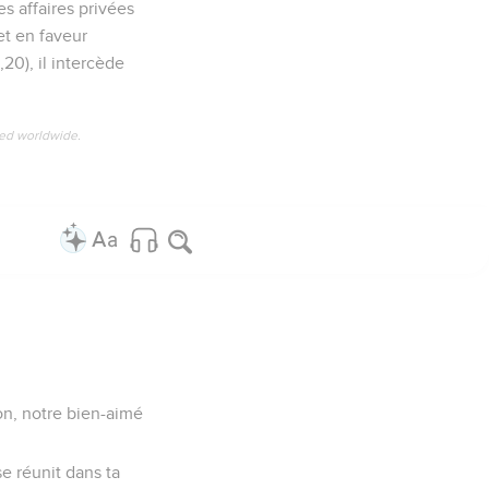
es affaires privées
et en faveur
,20), il intercède
ved worldwide.
mon, notre bien-aimé
e réunit dans ta