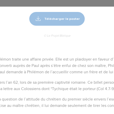
Télécharger le poster
© Le Projet Biblique
ilémon traite une affaire privée. Elle est un plaidoyer en faveur
onverti auprès de Paul après s’être enfui de chez son maître, Ph
 Paul demande à Philémon de l’accueillir comme un frère et de lu
vers l’an 62, lors de sa première captivité romaine. Ce billet perso
a lettre aux Colossiens dont *Tychique était le porteur (Col 4.7-9
a question de l’attitude du chrétien du premier siècle envers l’es
ise au maître chrétien, il lui demande seulement de tirer les co