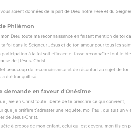
x vous soient données de la part de Dieu notre Père et du Seigneu
i de Philémon
mon Dieu toute ma reconnaissance en faisant mention de toi da
e ta foi dans le Seigneur Jésus et de ton amour pour tous les sain
participation à la foi soit efficace et fasse reconnaître tout le b
ause de [Jésus-]Christ.
et beaucoup de reconnaissance et de réconfort au sujet de ton a
 a été tranquillisé.
ne demande en faveur d'Onésime
ue j'aie en Christ toute liberté de te prescrire ce qui convient,
r que je préfère t’adresser une requête, moi Paul, qui suis un vie
er de Jésus-Christ.
quête à propos de mon enfant, celui qui est devenu mon fils en 