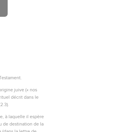
 Testament.
igine juive (« nos
ituel décrit dans le
2.3).
e, à laquelle il espère
u de destination de la
e (dans la lettre de