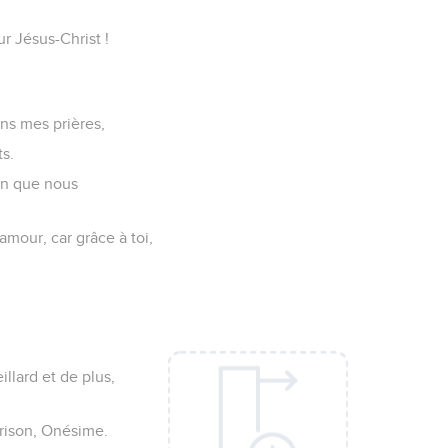
r Jésus-Christ !
ns mes prières,
ts.
ien que nous
mour, car grâce à toi,
illard et de plus,
prison, Onésime.