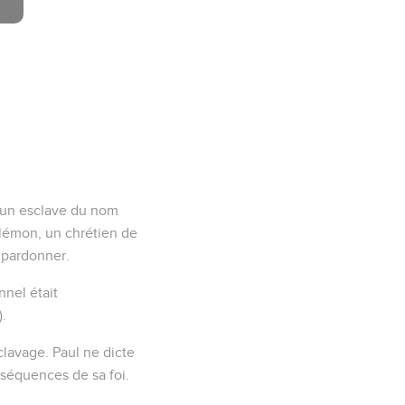
 d’un esclave du nom
ilémon, un chrétien de
i pardonner.
nnel était
).
clavage. Paul ne dicte
nséquences de sa foi.