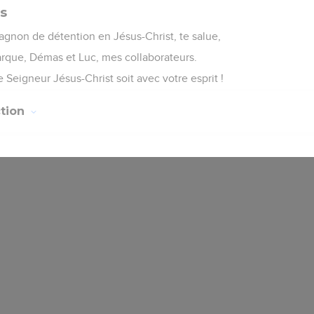
es
non de détention en Jésus-Christ, te salue,
tarque, Démas et Luc, mes collaborateurs.
 Seigneur Jésus-Christ soit avec votre esprit !
ction