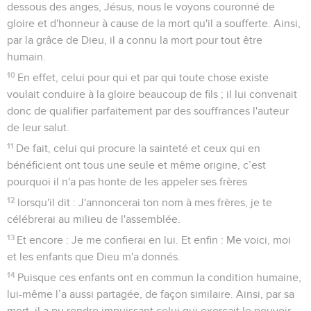
dessous des anges, Jésus, nous le voyons couronné de
gloire et d'honneur à cause de la mort qu'il a soufferte. Ainsi,
par la grâce de Dieu, il a connu la mort pour tout être
humain.
10
En effet, celui pour qui et par qui toute chose existe
voulait conduire à la gloire beaucoup de fils ; il lui convenait
donc de qualifier parfaitement par des souffrances l'auteur
de leur salut.
11
De fait, celui qui procure la sainteté et ceux qui en
bénéficient ont tous une seule et même origine, c’est
pourquoi il n'a pas honte de les appeler ses frères
12
lorsqu'il dit : J'annoncerai ton nom à mes frères, je te
célébrerai au milieu de l'assemblée.
13
Et encore : Je me confierai en lui. Et enfin : Me voici, moi
et les enfants que Dieu m'a donnés.
14
Puisque ces enfants ont en commun la condition humaine,
lui-même l’a aussi partagée, de façon similaire. Ainsi, par sa
mort, il a pu rendre impuissant celui qui exerçait le pouvoir