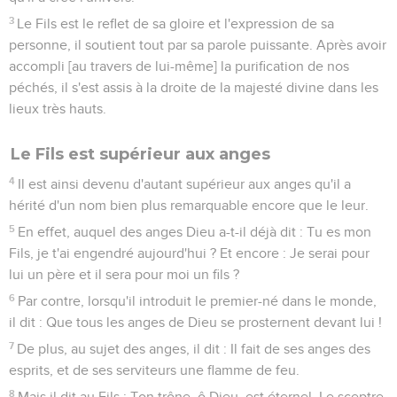
3
Le Fils est le reflet de sa gloire et l'expression de sa
personne, il soutient tout par sa parole puissante. Après avoir
accompli [au travers de lui-même] la purification de nos
péchés, il s'est assis à la droite de la majesté divine dans les
lieux très hauts.
Le Fils est supérieur aux anges
4
Il est ainsi devenu d'autant supérieur aux anges qu'il a
hérité d'un nom bien plus remarquable encore que le leur.
5
En effet, auquel des anges Dieu a-t-il déjà dit : Tu es mon
Fils, je t'ai engendré aujourd'hui ? Et encore : Je serai pour
lui un père et il sera pour moi un fils ?
6
Par contre, lorsqu'il introduit le premier-né dans le monde,
il dit : Que tous les anges de Dieu se prosternent devant lui !
7
De plus, au sujet des anges, il dit : Il fait de ses anges des
esprits, et de ses serviteurs une flamme de feu.
8
Mais il dit au Fils : Ton trône, ô Dieu, est éternel. Le sceptre