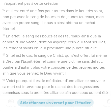
n’appartient pas à cette création –
12
et il est entré une fois pour toutes dans le lieu très saint,
non pas avec le sang de boucs et de jeunes taureaux, mais
avec son propre sang. Il nous a ainsi obtenu un rachat
éternel.
13
En effet, le sang des boucs et des taureaux ainsi que la
cendre d'une vache, dont on asperge ceux qui sont souillés,
les rendent saints en leur procurant une pureté rituelle.
14
Si tel est le cas, le sang de Christ, qui s’est offert lui-même
à Dieu par l'Esprit éternel comme une victime sans défaut,
purifiera d’autant plus votre conscience des œuvres mortes
afin que vous serviez le Dieu vivant !
15
Voici pourquoi il est le médiateur d'une alliance nouvelle :
sa mort est intervenue pour le rachat des transgressions
commises sous la première alliance afin que ceux qui ont été
appelés reçoivent l'héritage éternel promis.
16
En effet, là où il y a un testament, il est nécessaire que la
Contenus
Versions
Commentaires
Strong
Dictionnaire