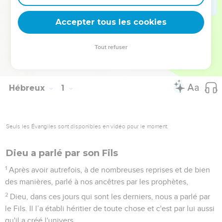
commettre de péché. Approchons-nous donc du trône du
Dieu de grâce avec une pleine assurance... » (4.15 et 16).
Accepter tous les cookies
La Bible Du Semeur Copyright © 1992, 1999 by Biblica, Inc.® Used by
Tout refuser
permission. All rights reserved worldwide.
Hébreux
1
Seuls les Évangiles sont disponibles en vidéo pour le moment.
Dieu a parlé par son Fils
1
Après avoir autrefois, à de nombreuses reprises et de bien
des manières, parlé à nos ancêtres par les prophètes,
2
Dieu, dans ces jours qui sont les derniers, nous a parlé par
le Fils. Il l’a établi héritier de toute chose et c'est par lui aussi
qu'il a créé l'univers.