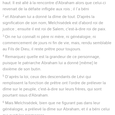
haut. Il est allé à la rencontre d'Abraham alors que celui-ci
revenait de la défaite infligée aux rois ; il l’a béni
2
et Abraham lui a donné la dîme de tout. D'après la
signification de son nom, Melchisédek est d'abord roi de
justice ; ensuite il est roi de Salem, c'est-à-dire roi de paix.
3
On ne lui connaît ni père ni mère, ni généalogie, ni
commencement de jours ni fin de vie, mais, rendu semblable
au Fils de Dieu, il reste prêtre pour toujours.
4
Remarquez quelle est la grandeur de ce personnage,
puisque le patriarche Abraham lui a donné [même] le
dixième de son butin.
5
D’après la loi, ceux des descendants de Lévi qui
remplissent la fonction de prêtre ont l'ordre de prélever la
dîme sur le peuple, c'est-à-dire sur leurs frères, qui sont
pourtant issus d'Abraham.
6
Mais Melchisédek, bien que ne figurant pas dans leur
généalogie, a prélevé la dîme sur Abraham, et il a béni celui