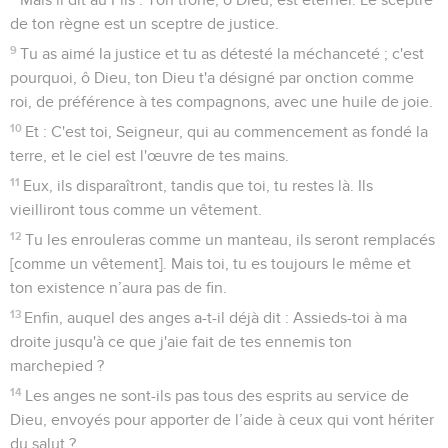
de ton règne est un sceptre de justice.
9
Tu as aimé la justice et tu as détesté la méchanceté ; c'est
pourquoi, ô Dieu, ton Dieu t'a désigné par onction comme
roi, de préférence à tes compagnons, avec une huile de joie.
10
Et : C'est toi, Seigneur, qui au commencement as fondé la
terre, et le ciel est l'œuvre de tes mains.
11
Eux, ils disparaîtront, tandis que toi, tu restes là. Ils
vieilliront tous comme un vêtement.
12
Tu les enrouleras comme un manteau, ils seront remplacés
[comme un vêtement]. Mais toi, tu es toujours le même et
ton existence n’aura pas de fin.
13
Enfin, auquel des anges a-t-il déjà dit : Assieds-toi à ma
droite jusqu'à ce que j'aie fait de tes ennemis ton
marchepied ?
14
Les anges ne sont-ils pas tous des esprits au service de
Dieu, envoyés pour apporter de l’aide à ceux qui vont hériter
du salut ?