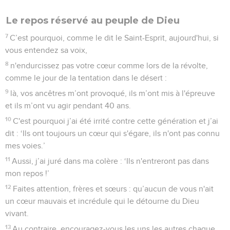
Le repos réservé au peuple de Dieu
7
C’est pourquoi, comme le dit le Saint-Esprit, aujourd'hui, si
vous entendez sa voix,
8
n'endurcissez pas votre cœur comme lors de la révolte,
comme le jour de la tentation dans le désert :
9
là, vos ancêtres m’ont provoqué, ils m’ont mis à l'épreuve
et ils m’ont vu agir pendant 40 ans.
10
C'est pourquoi j’ai été irrité contre cette génération et j’ai
dit : ‘Ils ont toujours un cœur qui s'égare, ils n'ont pas connu
mes voies.’
11
Aussi, j’ai juré dans ma colère : ‘Ils n'entreront pas dans
mon repos !’
12
Faites attention, frères et sœurs : qu’aucun de vous n'ait
un cœur mauvais et incrédule qui le détourne du Dieu
vivant.
13
Au contraire, encouragez-vous les uns les autres chaque