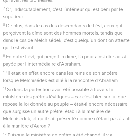
qui avait les promesses.
7
Or, indiscutablement, c'est l’inférieur qui est béni par le
supérieur.
8
De plus, dans le cas des descendants de Lévi, ceux qui
perçoivent la dîme sont des hommes mortels, tandis que
dans le cas de Melchisédek, c'est quelqu’un dont on atteste
qu'il est vivant.
9
En outre Lévi, qui perçoit la dîme, l'a pour ainsi dire aussi
payée par l’intermédiaire d’Abraham.
10
Il était en effet encore dans les reins de son ancêtre
lorsque Melchisédek est allé à la rencontre d'Abraham.
11
Si donc la perfection avait été possible à travers le
ministère des prêtres lévitiques – car c'est bien sur lui que
repose la loi donnée au peuple – était-il encore nécessaire
que surgisse un autre prêtre, établi à la manière de
Melchisédek, et qu’il soit présenté comme n’étant pas établi
à la manière d'Aaron ?
12
Puisque le ministère de prêtre a été changé, il y a