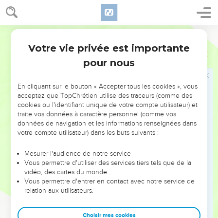
8.13) laissent à penser que ses destinataires étaient tentés
de retourner au judaïsme. L’auteur leur montre la supériorité
du sacrifice du Christ, accompli une fois pour toutes, sur
Segond 21
ceux de l’ancien *Israël (9.1 à 10.18).
Votre vie privée est importante
Hébreux
Introduction
pour nous
Pour les encourager, il leur donne en exemple les hommes
de l’ancienne alliance qui avaient déjà la foi (ch. 11). Il les
En cliquant sur le bouton « Accepter tous les cookies », vous
invite à garder « les yeux fixés sur Jésus » (12.2), modèle de
acceptez que TopChrétien utilise des traceurs (comme des
persévérance dans l’adversité.
cookies ou l'identifiant unique de votre compte utilisateur) et
traite vos données à caractère personnel (comme vos
Cette lettre est fondamentale pour la compréhension du
données de navigation et les informations renseignées dans
sens des sacrifices de l’ancienne alliance, qui pointaient
votre compte utilisateur) dans les buts suivants :
vers le sacrifice du Christ, accompli une fois pour toutes.
Mesurer l'audience de notre service
Vous permettre d'utiliser des services tiers tels que de la
Elle contient aussi des encouragements précieux qui
vidéo, des cartes du monde…
gardent toute leur force pour les hommes de notre temps : «
Vous permettre d'entrer en contact avec notre service de
Nous n’avons pas un grand-prêtre qui serait incapable de se
relation aux utilisateurs.
sentir touché par nos faiblesses. Au contraire, il a été tenté
en tous points comme nous le sommes, mais sans
Choisir mes cookies