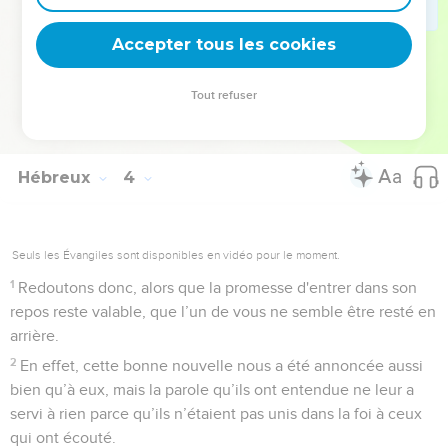
pas contre ceux qui avaient péché et dont les cadavres sont
tombés dans le désert ?
Accepter tous les cookies
18
Et à qui a-t-il juré qu'ils n'entreraient pas dans son repos,
sinon à ceux qui avaient désobéi ?
Tout refuser
19
Ainsi nous voyons qu'ils n'ont pas pu y entrer à cause de
leur incrédulité.
Hébreux
4
Seuls les Évangiles sont disponibles en vidéo pour le moment.
1
Redoutons donc, alors que la promesse d'entrer dans son
repos reste valable, que l’un de vous ne semble être resté en
arrière.
2
En effet, cette bonne nouvelle nous a été annoncée aussi
bien qu’à eux, mais la parole qu’ils ont entendue ne leur a
servi à rien parce qu’ils n’étaient pas unis dans la foi à ceux
qui ont écouté.