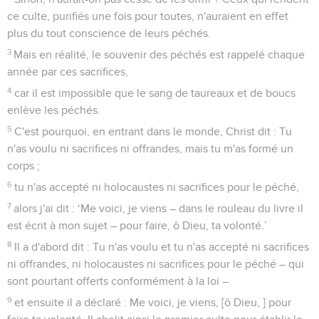
ce culte, purifiés une fois pour toutes, n'auraient en effet
plus du tout conscience de leurs péchés.
3
Mais en réalité, le souvenir des péchés est rappelé chaque
année par ces sacrifices,
4
car il est impossible que le sang de taureaux et de boucs
enlève les péchés.
5
C'est pourquoi, en entrant dans le monde, Christ dit : Tu
n'as voulu ni sacrifices ni offrandes, mais tu m'as formé un
corps ;
6
tu n'as accepté ni holocaustes ni sacrifices pour le péché,
7
alors j'ai dit : ‘Me voici, je viens – dans le rouleau du livre il
est écrit à mon sujet – pour faire, ô Dieu, ta volonté.’
8
Il a d'abord dit : Tu n'as voulu et tu n'as accepté ni sacrifices
ni offrandes, ni holocaustes ni sacrifices pour le péché – qui
sont pourtant offerts conformément à la loi –
9
et ensuite il a déclaré : Me voici, je viens, [ô Dieu, ] pour