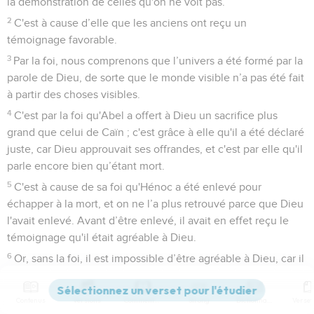
la démonstration de celles qu'on ne voit pas.
2
C'est à cause d’elle que les anciens ont reçu un
témoignage favorable.
3
Par la foi, nous comprenons que l’univers a été formé par la
parole de Dieu, de sorte que le monde visible n’a pas été fait
à partir des choses visibles.
4
C'est par la foi qu'Abel a offert à Dieu un sacrifice plus
grand que celui de Caïn ; c'est grâce à elle qu'il a été déclaré
juste, car Dieu approuvait ses offrandes, et c'est par elle qu'il
parle encore bien qu’étant mort.
5
C'est à cause de sa foi qu'Hénoc a été enlevé pour
échapper à la mort, et on ne l’a plus retrouvé parce que Dieu
l'avait enlevé. Avant d’être enlevé, il avait en effet reçu le
témoignage qu'il était agréable à Dieu.
6
Or, sans la foi, il est impossible d’être agréable à Dieu, car il
faut que celui qui s'approche de lui croie que Dieu existe et
qu'il récompense ceux qui le cherchent.
Contenus
Versions
Commentaires
Strong
Dictionnaire
7
C'est par la foi que Noé, averti des événements que l'on ne