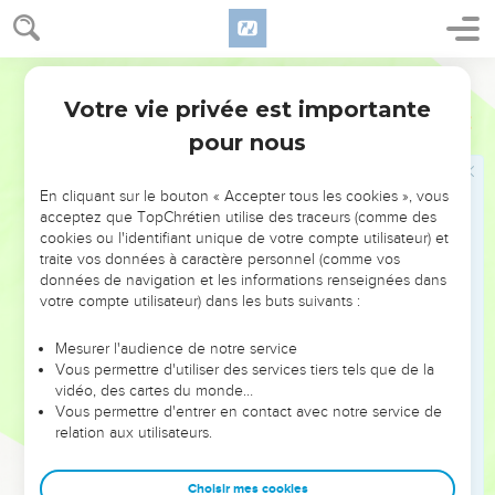
mon repos !’
12
Faites attention, frères et sœurs : qu’aucun de vous n'ait
un cœur mauvais et incrédule qui le détourne du Dieu
Segond 21
vivant.
Votre vie privée est importante
Hébreux
3
13
Au contraire, encouragez-vous les uns les autres chaque
pour nous
jour, aussi longtemps qu'on peut dire : « Aujourd'hui », afin
qu’aucun de vous ne s'endurcisse, trompé par le péché.
En cliquant sur le bouton « Accepter tous les cookies », vous
14
En effet, nous sommes devenus les compagnons de
acceptez que TopChrétien utilise des traceurs (comme des
cookies ou l'identifiant unique de votre compte utilisateur) et
Christ, pourvu que nous retenions fermement jusqu'à la fin
traite vos données à caractère personnel (comme vos
notre position première,
données de navigation et les informations renseignées dans
15
aussi longtemps qu’il est dit : Aujourd'hui, si vous
votre compte utilisateur) dans les buts suivants :
entendez sa voix, n'endurcissez pas votre cœur comme lors
Mesurer l'audience de notre service
de la révolte.
Vous permettre d'utiliser des services tiers tels que de la
16
Qui s’est en effet révolté après avoir entendu ? N’est-ce
vidéo, des cartes du monde…
Vous permettre d'entrer en contact avec notre service de
pas tous ceux qui étaient sortis d'Egypte sous la conduite de
relation aux utilisateurs.
Moïse ?
17
Contre qui Dieu a-t-il été irrité pendant 40 ans ? N’est-ce
Choisir mes cookies