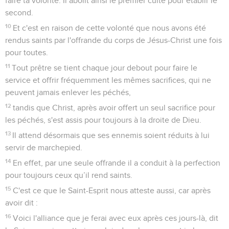
faire ta volonté. Il abolit ainsi le premier culte pour établir le
second.
10
Et c'est en raison de cette volonté que nous avons été
rendus saints par l'offrande du corps de Jésus-Christ une fois
pour toutes.
11
Tout prêtre se tient chaque jour debout pour faire le
service et offrir fréquemment les mêmes sacrifices, qui ne
peuvent jamais enlever les péchés,
12
tandis que Christ, après avoir offert un seul sacrifice pour
les péchés, s'est assis pour toujours à la droite de Dieu.
13
Il attend désormais que ses ennemis soient réduits à lui
servir de marchepied.
14
En effet, par une seule offrande il a conduit à la perfection
pour toujours ceux qu’il rend saints.
15
C'est ce que le Saint-Esprit nous atteste aussi, car après
avoir dit :
16
Voici l'alliance que je ferai avec eux après ces jours-là, dit