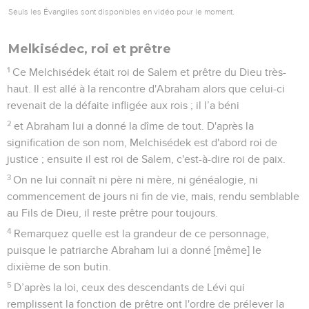
Seuls les Évangiles sont disponibles en vidéo pour le moment.
Melkisédec, roi et prêtre
1
Ce Melchisédek était roi de Salem et prêtre du Dieu très-
haut. Il est allé à la rencontre d'Abraham alors que celui-ci
revenait de la défaite infligée aux rois ; il l’a béni
2
et Abraham lui a donné la dîme de tout. D'après la
signification de son nom, Melchisédek est d'abord roi de
justice ; ensuite il est roi de Salem, c'est-à-dire roi de paix.
3
On ne lui connaît ni père ni mère, ni généalogie, ni
commencement de jours ni fin de vie, mais, rendu semblable
au Fils de Dieu, il reste prêtre pour toujours.
4
Remarquez quelle est la grandeur de ce personnage,
puisque le patriarche Abraham lui a donné [même] le
dixième de son butin.
5
D’après la loi, ceux des descendants de Lévi qui
remplissent la fonction de prêtre ont l'ordre de prélever la