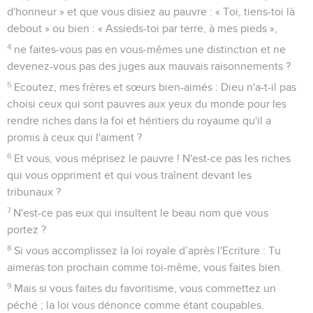
d'honneur » et que vous disiez au pauvre : « Toi, tiens-toi là
debout » ou bien : « Assieds-toi par terre, à mes pieds »,
4
ne faites-vous pas en vous-mêmes une distinction et ne
devenez-vous pas des juges aux mauvais raisonnements ?
5
Ecoutez, mes frères et sœurs bien-aimés : Dieu n'a-t-il pas
choisi ceux qui sont pauvres aux yeux du monde pour les
rendre riches dans la foi et héritiers du royaume qu'il a
promis à ceux qui l'aiment ?
6
Et vous, vous méprisez le pauvre ! N'est-ce pas les riches
qui vous oppriment et qui vous traînent devant les
tribunaux ?
7
N'est-ce pas eux qui insultent le beau nom que vous
portez ?
8
Si vous accomplissez la loi royale d’après l'Ecriture : Tu
aimeras ton prochain comme toi-même, vous faites bien.
9
Mais si vous faites du favoritisme, vous commettez un
péché ; la loi vous dénonce comme étant coupables.