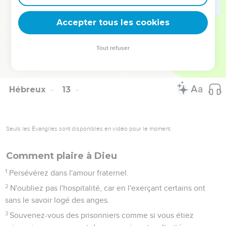
subsistent.
28
C'est pourquoi, puisque nous recevons un royaume
Accepter tous les cookies
inébranlable, attachons-nous à la grâce qui nous permet de
rendre à Dieu un culte qui lui soit agréable, avec respect et
Tout refuser
avec piété.
29
Notre Dieu est en effet un feu dévorant.
Hébreux
13
Seuls les Évangiles sont disponibles en vidéo pour le moment.
Comment plaire à Dieu
1
Persévérez dans l'amour fraternel.
2
N'oubliez pas l'hospitalité, car en l'exerçant certains ont
sans le savoir logé des anges.
3
Souvenez-vous des prisonniers comme si vous étiez