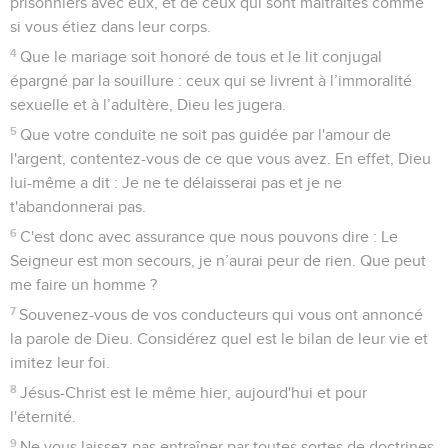
prisonniers avec eux, et de ceux qui sont maltraités comme
si vous étiez dans leur corps.
4
Que le mariage soit honoré de tous et le lit conjugal
épargné par la souillure : ceux qui se livrent à l’immoralité
sexuelle et à l’adultère, Dieu les jugera.
5
Que votre conduite ne soit pas guidée par l'amour de
l'argent, contentez-vous de ce que vous avez. En effet, Dieu
lui-même a dit : Je ne te délaisserai pas et je ne
t'abandonnerai pas.
6
C'est donc avec assurance que nous pouvons dire : Le
Seigneur est mon secours, je n’aurai peur de rien. Que peut
me faire un homme ?
7
Souvenez-vous de vos conducteurs qui vous ont annoncé
la parole de Dieu. Considérez quel est le bilan de leur vie et
imitez leur foi.
8
Jésus-Christ est le même hier, aujourd'hui et pour
l'éternité.
9
Ne vous laissez pas entraîner par toutes sortes de doctrines