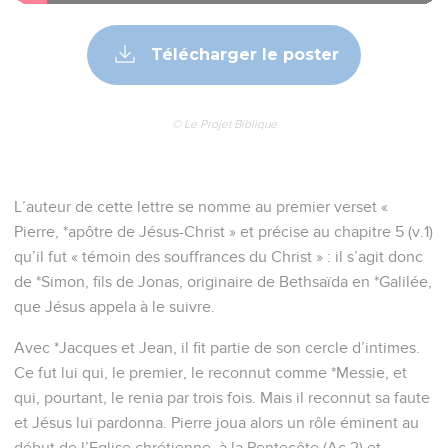
Télécharger le poster
© Le Projet Biblique
L’auteur de cette lettre se nomme au premier verset «
Pierre, *apôtre de Jésus-Christ » et précise au chapitre 5 (v.1)
qu’il fut « témoin des souffrances du Christ » : il s’agit donc
de *Simon, fils de Jonas, originaire de Bethsaïda en *Galilée,
que Jésus appela à le suivre.
Avec *Jacques et Jean, il fit partie de son cercle d’intimes.
Ce fut lui qui, le premier, le reconnut comme *Messie, et
qui, pourtant, le renia par trois fois. Mais il reconnut sa faute
et Jésus lui pardonna. Pierre joua alors un rôle éminent au
début de l’Eglise chrétienne, à la Pentecôte (Ac 2) et