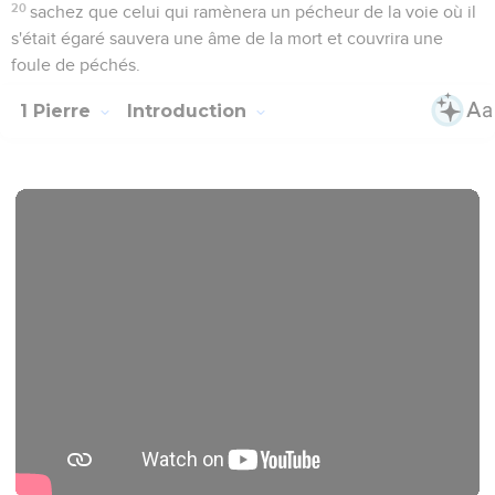
20
sachez que celui qui ramènera un pécheur de la voie où il
s'était égaré sauvera une âme de la mort et couvrira une
foule de péchés.
1 Pierre
Introduction