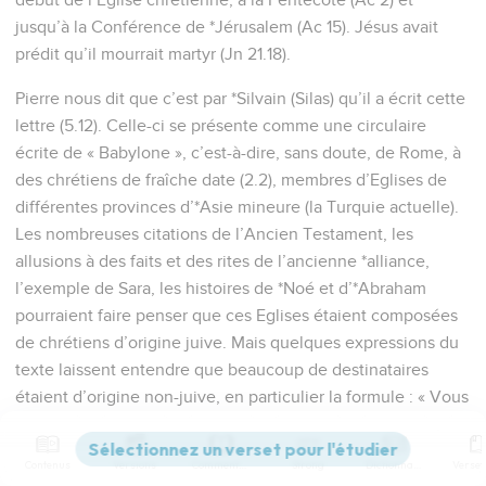
jusqu’à la Conférence de *Jérusalem (Ac 15). Jésus avait
prédit qu’il mourrait martyr (Jn 21.18).
Pierre nous dit que c’est par *Silvain (Silas) qu’il a écrit cette
lettre (5.12). Celle-ci se présente comme une circulaire
écrite de « Babylone », c’est-à-dire, sans doute, de Rome, à
des chrétiens de fraîche date (2.2), membres d’Eglises de
différentes provinces d’*Asie mineure (la Turquie actuelle).
Les nombreuses citations de l’Ancien Testament, les
allusions à des faits et des rites de l’ancienne *alliance,
l’exemple de Sara, les histoires de *Noé et d’*Abraham
pourraient faire penser que ces Eglises étaient composées
de chrétiens d’origine juive. Mais quelques expressions du
texte laissent entendre que beaucoup de destinataires
étaient d’origine non-juive, en particulier la formule : « Vous
qui autrefois n’étiez pas son peuple » (2.10).
Contenus
Versions
Commentaires
Strong
Dictionnaire
Le but de la lettre ressort clairement du contenu ; l’apôtre