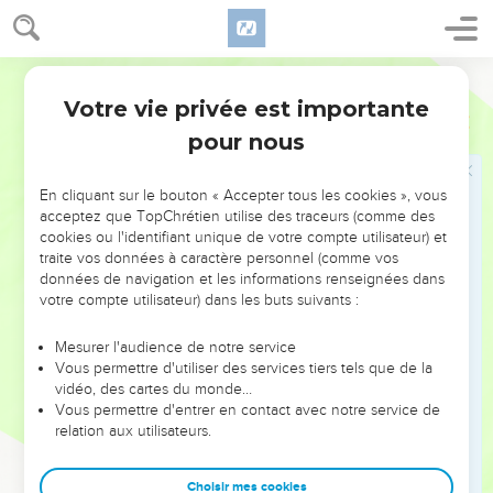
23
en fête, de l'assemblée des premiers-nés inscrits dans le
ciel. Vous vous êtes approchés de Dieu qui est le juge de
Segond 21
tous, des esprits des justes parvenus à la perfection,
Votre vie privée est importante
24
de Jésus, qui est le médiateur d'une alliance nouvelle, et
Hébreux
12
du sang purificateur porteur d’un meilleur message que celui
pour nous
d'Abel.
25
Faites attention ! Ne refusez pas d’écouter celui qui parle.
En cliquant sur le bouton « Accepter tous les cookies », vous
acceptez que TopChrétien utilise des traceurs (comme des
En effet, les hommes qui ont rejeté celui qui les avertissait
cookies ou l'identifiant unique de votre compte utilisateur) et
sur la terre n'en ont pas réchappé. Combien moins
traite vos données à caractère personnel (comme vos
échapperons-nous si nous nous détournons de celui qui
données de navigation et les informations renseignées dans
parle du haut du ciel !
votre compte utilisateur) dans les buts suivants :
26
Lui dont la voix avait alors ébranlé la terre, il a maintenant
Mesurer l'audience de notre service
fait cette promesse : Une fois encore je fais trembler non
Vous permettre d'utiliser des services tiers tels que de la
seulement la terre, mais aussi le ciel.
vidéo, des cartes du monde…
Vous permettre d'entrer en contact avec notre service de
27
Les mots une fois encore indiquent bien que les choses
relation aux utilisateurs.
qui, appartenant au monde créé, peuvent être ébranlées
disparaîtront, afin que celles qui sont inébranlables
Choisir mes cookies