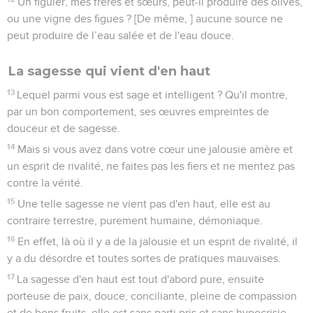
Un figuier, mes frères et sœurs, peut-il produire des olives,
ou une vigne des figues ? [De même, ] aucune source ne
peut produire de l’eau salée et de l'eau douce.
La sagesse qui vient d'en haut
13
Lequel parmi vous est sage et intelligent ? Qu'il montre,
par un bon comportement, ses œuvres empreintes de
douceur et de sagesse.
14
Mais si vous avez dans votre cœur une jalousie amère et
un esprit de rivalité, ne faites pas les fiers et ne mentez pas
contre la vérité.
15
Une telle sagesse ne vient pas d'en haut, elle est au
contraire terrestre, purement humaine, démoniaque.
16
En effet, là où il y a de la jalousie et un esprit de rivalité, il
y a du désordre et toutes sortes de pratiques mauvaises.
17
La sagesse d'en haut est tout d'abord pure, ensuite
porteuse de paix, douce, conciliante, pleine de compassion
et de bons fruits, elle est sans parti pris et sans hypocrisie.