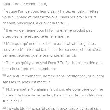
nourriture de chaque jour,
16
et que l'un de vous leur dise : « Partez en paix, mettez-
vous au chaud et rassasiez-vous » sans pourvoir à leurs
besoins physiques, à quoi cela sert-il ?
17
Il en va de même pour la foi : si elle ne produit pas
d'œuvres, elle est morte en elle-même.
18
Mais quelqu'un dira : « Toi, tu as la foi, et moi, j’ai les
œuvres. » Montre-moi ta foi sans les œuvres, et moi, c’est
par mes œuvres que je te montrerai ma foi.
19
Tu crois qu'il y a un seul Dieu ? Tu fais bien ; les démons
aussi le croient, et ils tremblent.
20
Veux-tu reconnaître, homme sans intelligence, que la foi
sans les œuvres est morte ?
21
Notre ancêtre Abraham n’a-t-il pas été considéré comme
juste sur la base de ses actes, lorsqu’il a offert son fils Isaac
sur l'autel ?
22
Tu vois bien que sa foi agissait avec ses œuvres et que