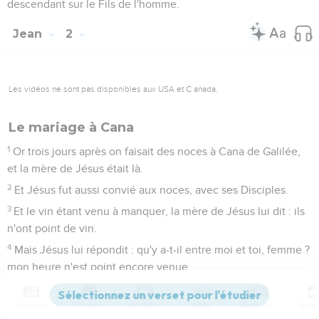
descendant sur le Fils de l'homme.
Jean
2
Les vidéos ne sont pas disponibles aux USA et C anada.
Le mariage à Cana
1
Or trois jours après on faisait des noces à Cana de Galilée,
et la mère de Jésus était là.
2
Et Jésus fut aussi convié aux noces, avec ses Disciples.
3
Et le vin étant venu à manquer, la mère de Jésus lui dit : ils
n'ont point de vin.
4
Mais Jésus lui répondit : qu'y a-t-il entre moi et toi, femme ?
mon heure n'est point encore venue.
5
Sa mère dit aux serviteurs : faites tout ce qu'il vous dira.
Contenus
Versions
Commentaires
Strong
Dictionnaire
6
Or il y avait là six vaisseaux de pierre, mis selon l'usage de