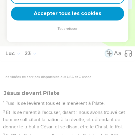
puissance de Dieu.
70
Alors ils dirent tous : es-tu donc le Fils de Dieu ? Il leur dit :
Accepter tous les cookies
vous le dites vous-mêmes que je le suis.
71
Et ils dirent : qu'avons-nous besoin encore de
Tout refuser
témoignage ? car nous-mêmes nous l'avons ouï de sa
bouche.
Luc
23
Les vidéos ne sont pas disponibles aux USA et C anada.
Jésus devant Pilate
1
Puis ils se levèrent tous et le menèrent à Pilate.
2
Et ils se mirent à l'accuser, disant : nous avons trouvé cet
homme sollicitant la nation à la révolte, et défendant de
donner le tribut à César, et se disant être le Christ, le Roi.
3