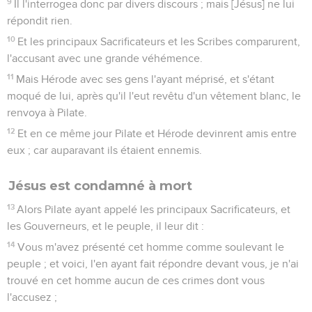
9
Il l'interrogea donc par divers discours ; mais [Jésus] ne lui
répondit rien.
10
Et les principaux Sacrificateurs et les Scribes comparurent,
l'accusant avec une grande véhémence.
11
Mais Hérode avec ses gens l'ayant méprisé, et s'étant
moqué de lui, après qu'il l'eut revêtu d'un vêtement blanc, le
renvoya à Pilate.
12
Et en ce même jour Pilate et Hérode devinrent amis entre
eux ; car auparavant ils étaient ennemis.
Jésus est condamné à mort
13
Alors Pilate ayant appelé les principaux Sacrificateurs, et
les Gouverneurs, et le peuple, il leur dit :
14
Vous m'avez présenté cet homme comme soulevant le
peuple ; et voici, l'en ayant fait répondre devant vous, je n'ai
trouvé en cet homme aucun de ces crimes dont vous
l'accusez ;