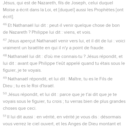
Jésus, qui est de Nazareth, fils de Joseph, celui duquel
Moïse a écrit dans la Loi, et [duquel] aussi les Prophètes [ont
écrit].
46
Et Nathanaël lui dit : peut-il venir quelque chose de bon
de Nazareth ? Philippe lui dit : viens, et vois.
47
Jésus aperçut Nathanaël venir vers lui, et il dit de lui : voici
vraiment un Israëlite en qui il n'y a point de fraude.
48
Nathanaël lui dit : d'où me connais-tu ? Jésus répondit, et
lui dit : avant que Philippe t'eût appelé quand tu étais sous le
figuier, je te voyais.
49
Nathanaël répondit, et lui dit : Maître, tu es le Fils de
Dieu ; tu es le Roi d'Israël.
50
Jésus répondit, et lui dit : parce que je t'ai dit que je te
voyais sous le figuier, tu crois ; tu verras bien de plus grandes
choses que ceci.
51
Il lui dit aussi : en vérité, en vérité je vous dis : désormais
vous verrez le ciel ouvert, et les Anges de Dieu montant et