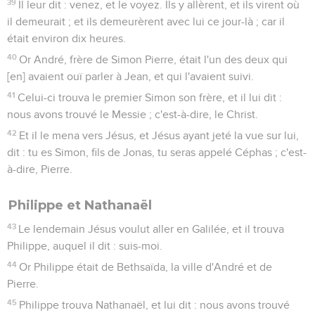
39
Il leur dit : venez, et le voyez. Ils y allèrent, et ils virent où
il demeurait ; et ils demeurèrent avec lui ce jour-là ; car il
était environ dix heures.
40
Or André, frère de Simon Pierre, était l'un des deux qui
[en] avaient ouï parler à Jean, et qui l'avaient suivi.
41
Celui-ci trouva le premier Simon son frère, et il lui dit :
nous avons trouvé le Messie ; c'est-à-dire, le Christ.
42
Et il le mena vers Jésus, et Jésus ayant jeté la vue sur lui,
dit : tu es Simon, fils de Jonas, tu seras appelé Céphas ; c'est-
à-dire, Pierre.
Philippe et Nathanaël
43
Le lendemain Jésus voulut aller en Galilée, et il trouva
Philippe, auquel il dit : suis-moi.
44
Or Philippe était de Bethsaïda, la ville d'André et de
Pierre.
45
Philippe trouva Nathanaël, et lui dit : nous avons trouvé