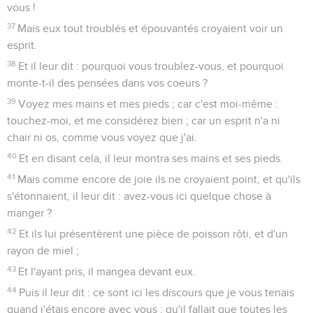
vous !
37
Mais eux tout troublés et épouvantés croyaient voir un
esprit.
38
Et il leur dit : pourquoi vous troublez-vous, et pourquoi
monte-t-il des pensées dans vos coeurs ?
39
Voyez mes mains et mes pieds ; car c'est moi-même :
touchez-moi, et me considérez bien ; car un esprit n'a ni
chair ni os, comme vous voyez que j'ai.
40
Et en disant cela, il leur montra ses mains et ses pieds.
41
Mais comme encore de joie ils ne croyaient point, et qu'ils
s'étonnaient, il leur dit : avez-vous ici quelque chose à
manger ?
42
Et ils lui présentèrent une pièce de poisson rôti, et d'un
rayon de miel ;
43
Et l'ayant pris, il mangea devant eux.
44
Puis il leur dit : ce sont ici les discours que je vous tenais
quand j'étais encore avec vous : qu'il fallait que toutes les