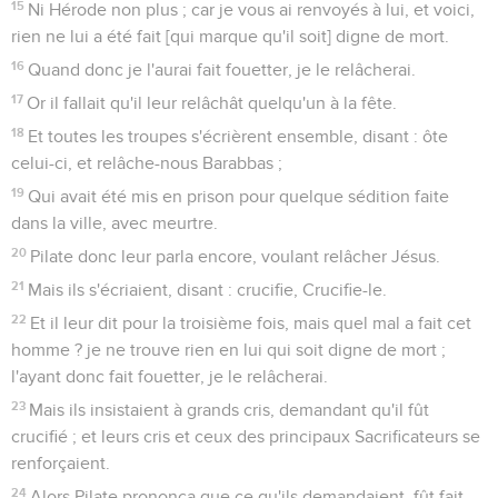
15
Ni Hérode non plus ; car je vous ai renvoyés à lui, et voici,
rien ne lui a été fait [qui marque qu'il soit] digne de mort.
16
Quand donc je l'aurai fait fouetter, je le relâcherai.
17
Or il fallait qu'il leur relâchât quelqu'un à la fête.
18
Et toutes les troupes s'écrièrent ensemble, disant : ôte
celui-ci, et relâche-nous Barabbas ;
19
Qui avait été mis en prison pour quelque sédition faite
dans la ville, avec meurtre.
20
Pilate donc leur parla encore, voulant relâcher Jésus.
21
Mais ils s'écriaient, disant : crucifie, Crucifie-le.
22
Et il leur dit pour la troisième fois, mais quel mal a fait cet
homme ? je ne trouve rien en lui qui soit digne de mort ;
l'ayant donc fait fouetter, je le relâcherai.
23
Mais ils insistaient à grands cris, demandant qu'il fût
crucifié ; et leurs cris et ceux des principaux Sacrificateurs se
renforçaient.
24
Alors Pilate prononça que ce qu'ils demandaient, fût fait.