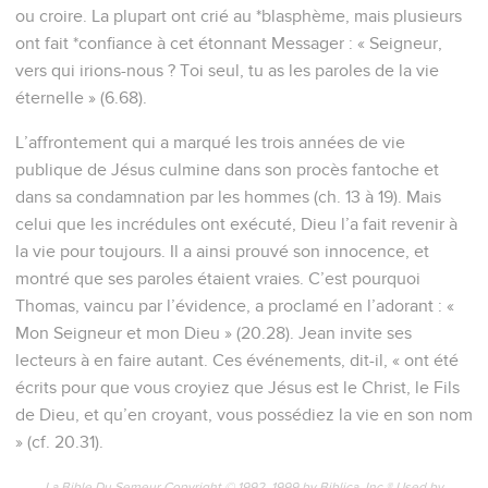
ou croire. La plupart ont crié au *blasphème, mais plusieurs
ont fait *confiance à cet étonnant Messager : « Seigneur,
vers qui irions-nous ? Toi seul, tu as les paroles de la vie
éternelle » (6.68).
L’affrontement qui a marqué les trois années de vie
publique de Jésus culmine dans son procès fantoche et
dans sa condamnation par les hommes (ch. 13 à 19). Mais
celui que les incrédules ont exécuté, Dieu l’a fait revenir à
la vie pour toujours. Il a ainsi prouvé son innocence, et
montré que ses paroles étaient vraies. C’est pourquoi
Thomas, vaincu par l’évidence, a proclamé en l’adorant : «
Mon Seigneur et mon Dieu » (20.28). Jean invite ses
lecteurs à en faire autant. Ces événements, dit-il, « ont été
écrits pour que vous croyiez que Jésus est le Christ, le Fils
de Dieu, et qu’en croyant, vous possédiez la vie en son nom
» (cf. 20.31).
La Bible Du Semeur Copyright © 1992, 1999 by Biblica, Inc.® Used by