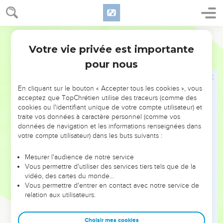
Or ceux qui tenaient Jésus, se moquaient de lui, et le
frappaient.
64
Et lui ayant bandé les yeux, ils lui donnaient des coups sur
Martin
le visage, et l'interrogeaient, disant : devine qui est celui qui
Votre vie privée est importante
Luc
22
t'a frappé ?
pour nous
65
Et ils disaient plusieurs autres choses contre lui, en
l'outrageant de paroles.
En cliquant sur le bouton « Accepter tous les cookies », vous
acceptez que TopChrétien utilise des traceurs (comme des
Jésus devant le Conseil supérieur
cookies ou l'identifiant unique de votre compte utilisateur) et
traite vos données à caractère personnel (comme vos
66
Et quand le jour fut venu, les Anciens du peuple, et les
données de navigation et les informations renseignées dans
principaux Sacrificateurs, et les Scribes, s'assemblèrent, et
votre compte utilisateur) dans les buts suivants :
l'emmenèrent dans le conseil ;
Mesurer l'audience de notre service
67
Et [lui] dirent : si tu es le Christ, dis-le-nous. Et il leur
Vous permettre d'utiliser des services tiers tels que de la
répondit : si je vous le dis, vous ne le croirez point.
vidéo, des cartes du monde…
68
Vous permettre d'entrer en contact avec notre service de
Que si aussi je vous interroge, vous ne me répondrez
relation aux utilisateurs.
point, et vous ne me laisserez point aller.
69
Désormais le Fils de l'homme sera assis à la droite de la
Choisir mes cookies