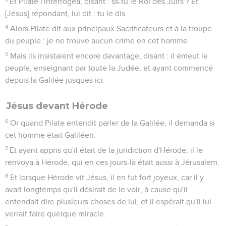
Et Pilate l'interrogea, disant : ss-tu le Roi des Juifs ? Et
[Jésus] répondant, lui dit : tu le dis.
4
Alors Pilate dit aux principaux Sacrificateurs et à la troupe
du peuple : je ne trouve aucun crime en cet homme.
5
Mais ils insistaient encore davantage, disant : il émeut le
peuple, enseignant par toute la Judée, et ayant commencé
depuis la Galilée jusques ici.
Jésus devant Hérode
6
Or quand Pilate entendit parler de la Galilée, il demanda si
cet homme était Galiléen.
7
Et ayant appris qu'il était de la juridiction d'Hérode, il le
renvoya à Hérode, qui en ces jours-là était aussi à Jérusalem.
8
Et lorsque Hérode vit Jésus, il en fut fort joyeux, car il y
avait longtemps qu'il désirait de le voir, à cause qu'il
entendait dire plusieurs choses de lui, et il espérait qu'il lui
verrait faire quelque miracle.