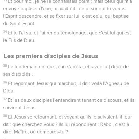
Et pour moi, je ne le connaissais point ; mais celui qui m'a
envoyé baptiser d'eau, m'avait dit : celui sur qui tu verras
l'Esprit descendre, et se fixer sur lui, c'est celui qui baptise
du Saint-Esprit.
34
Et je l'ai vu, et j'ai rendu témoignage, que c'est lui qui est
le Fils de Dieu.
Les premiers disciples de Jésus
35
Le lendemain encore Jean s'arrêta, et [avec lui] deux de
ses disciples ;
36
Et regardant Jésus qui marchait, il dit : voilà l'Agneau de
Dieu.
37
Et les deux disciples l'entendirent tenant ce discours, et ils
suivirent Jésus.
38
Et Jésus se retournant, et voyant qu'ils le suivaient, il leur
dit : que cherchez-vous ? Ils lui répondirent : Rabbi, c'est-à-
dire, Maître, où demeures-tu ?