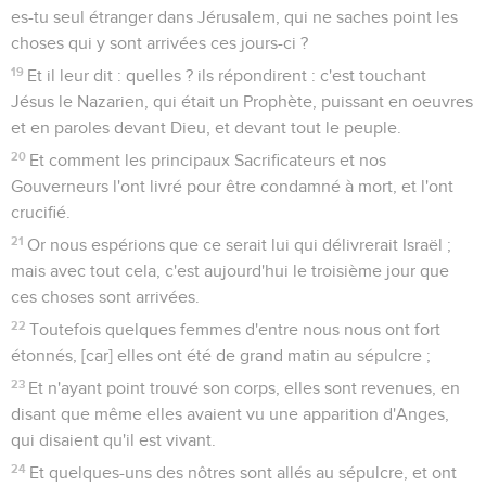
es-tu seul étranger dans Jérusalem, qui ne saches point les
choses qui y sont arrivées ces jours-ci ?
19
Et il leur dit : quelles ? ils répondirent : c'est touchant
Jésus le Nazarien, qui était un Prophète, puissant en oeuvres
et en paroles devant Dieu, et devant tout le peuple.
20
Et comment les principaux Sacrificateurs et nos
Gouverneurs l'ont livré pour être condamné à mort, et l'ont
crucifié.
21
Or nous espérions que ce serait lui qui délivrerait Israël ;
mais avec tout cela, c'est aujourd'hui le troisième jour que
ces choses sont arrivées.
22
Toutefois quelques femmes d'entre nous nous ont fort
étonnés, [car] elles ont été de grand matin au sépulcre ;
23
Et n'ayant point trouvé son corps, elles sont revenues, en
disant que même elles avaient vu une apparition d'Anges,
qui disaient qu'il est vivant.
24
Et quelques-uns des nôtres sont allés au sépulcre, et ont