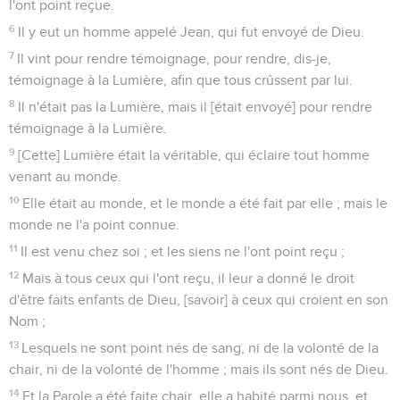
l'ont point reçue.
6
Il y eut un homme appelé Jean, qui fut envoyé de Dieu.
7
Il vint pour rendre témoignage, pour rendre, dis-je,
témoignage à la Lumière, afin que tous crûssent par lui.
8
Il n'était pas la Lumière, mais il [était envoyé] pour rendre
témoignage à la Lumière.
9
[Cette] Lumière était la véritable, qui éclaire tout homme
venant au monde.
10
Elle était au monde, et le monde a été fait par elle ; mais le
monde ne l'a point connue.
11
Il est venu chez soi ; et les siens ne l'ont point reçu ;
12
Mais à tous ceux qui l'ont reçu, il leur a donné le droit
d'être faits enfants de Dieu, [savoir] à ceux qui croient en son
Nom ;
13
Lesquels ne sont point nés de sang, ni de la volonté de la
chair, ni de la volonté de l'homme ; mais ils sont nés de Dieu.
14
Et la Parole a été faite chair, elle a habité parmi nous, et