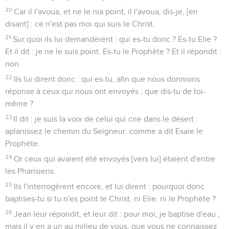
20
Car il l'avoua, et ne le nia point, il l'avoua, dis-je, [en
disant] : ce n'est pas moi qui suis le Christ.
21
Sur quoi ils lui demandèrent : qui es-tu donc ? Es-tu Elie ?
Et il dit : je ne le suis point. Es-tu le Prophète ? Et il répondit :
non.
22
Ils lui dirent donc : qui es-tu, afin que nous donnions
réponse à ceux qui nous ont envoyés ; que dis-tu de toi-
même ?
23
Il dit : je suis la voix de celui qui crie dans le désert :
aplanissez le chemin du Seigneur, comme a dit Esaïe le
Prophète.
24
Or ceux qui avaient été envoyés [vers lui] étaient d'entre
les Pharisiens.
25
Ils l'interrogèrent encore, et lui dirent : pourquoi donc
baptises-tu si tu n'es point le Christ, ni Elie, ni le Prophète ?
26
Jean leur répondit, et leur dit : pour moi, je baptise d'eau ;
mais il y en a un au milieu de vous, que vous ne connaissez