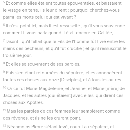
5
Et comme elles étaient toutes épouvantées, et baissaient
le visage en terre, ils leur dirent : pourquoi cherchez-vous
parmi les morts celui qui est vivant ?
6
Il n'est point ici, mais il est ressuscité ; qu'il vous souvienne
comment il vous parla quand il était encore en Galilée,
7
Disant : qu'il fallait que le Fils de l'homme fût livré entre les
mains des pécheurs, et qu'il fût crucifié ; et qu'il ressuscitât le
troisième jour.
8
Et elles se souvinrent de ses paroles.
9
Puis s'en étant retournées du sépulcre, elles annoncèrent
toutes ces choses aux onze [Disciples], et à tous les autres.
10
Or ce fut Marie-Magdeleine, et Jeanne, et Marie [mère] de
Jacques, et les autres [qui étaient] avec elles, qui dirent ces
choses aux Apôtres.
11
Mais les paroles de ces femmes leur semblèrent comme
des rêveries, et ils ne les crurent point.
12
Néanmoins Pierre s'étant levé, courut au sépulcre, et