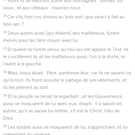
Alors ils se mettront à dire aux montagnes : tombez sur
nous ; et aux côteaux : couvrez-nous.
31
Car s'ils font ces choses au bois vert, que sera-t-il fait au
bois sec ?
32
Deux autres aussi [qui étaient] des malfaiteurs, furent
menés pour les faire mourir avec lui.
33
Et quand ils furent venus au lieu qui est appelé le Test, ils
le crucifièrent là, et les malfaiteurs aussi, l'un à la droite, et
l'autre à la gauche.
34
Mais Jésus disait : Père, pardonne-leur, car ils ne savent ce
qu'ils font. Ils firent ensuite le partage de ses vêtements, et
ils les jetèrent au sort.
35
Et le peuple se tenait là regardant ; et les Gouverneurs
aussi se moquaient de lui avec eux, disant : il a sauvé les
autres, qu'il se sauve lui-même, s'il est le Christ, l'élu de
Dieu.
36
Les soldats aussi se moquaient de lui, s'approchant, et lui
présentant du vinaigre ;