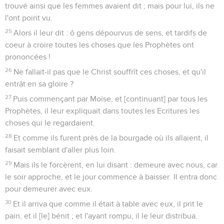
trouvé ainsi que les femmes avaient dit ; mais pour lui, ils ne
l'ont point vu.
25
Alors il leur dit : ô gens dépourvus de sens, et tardifs de
coeur à croire toutes les choses que les Prophètes ont
prononcées !
26
Ne fallait-il pas que le Christ souffrît ces choses, et qu'il
entrât en sa gloire ?
27
Puis commençant par Moïse, et [continuant] par tous les
Prophètes, il leur expliquait dans toutes les Ecritures les
choses qui le regardaient.
28
Et comme ils furent près de la bourgade où ils allaient, il
faisait semblant d'aller plus loin.
29
Mais ils le forcèrent, en lui disant : demeure avec nous, car
le soir approche, et le jour commence à baisser. Il entra donc
pour demeurer avec eux.
30
Et il arriva que comme il était à table avec eux, il prit le
pain, et il [le] bénit ; et l'ayant rompu, il le leur distribua.