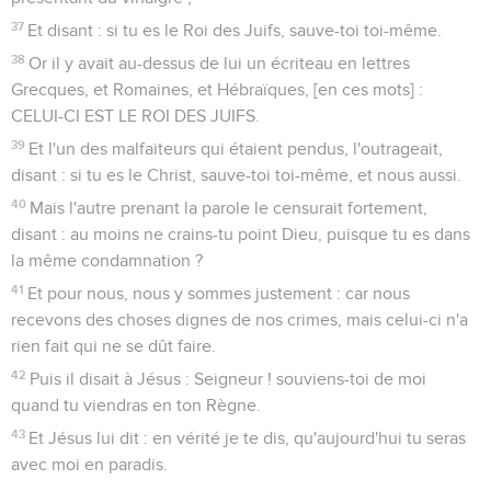
37
Et disant : si tu es le Roi des Juifs, sauve-toi toi-même.
38
Or il y avait au-dessus de lui un écriteau en lettres
Grecques, et Romaines, et Hébraïques, [en ces mots] :
CELUI-CI EST LE ROI DES JUIFS.
39
Et l'un des malfaiteurs qui étaient pendus, l'outrageait,
disant : si tu es le Christ, sauve-toi toi-même, et nous aussi.
40
Mais l'autre prenant la parole le censurait fortement,
disant : au moins ne crains-tu point Dieu, puisque tu es dans
la même condamnation ?
41
Et pour nous, nous y sommes justement : car nous
recevons des choses dignes de nos crimes, mais celui-ci n'a
rien fait qui ne se dût faire.
42
Puis il disait à Jésus : Seigneur ! souviens-toi de moi
quand tu viendras en ton Règne.
43
Et Jésus lui dit : en vérité je te dis, qu'aujourd'hui tu seras
avec moi en paradis.