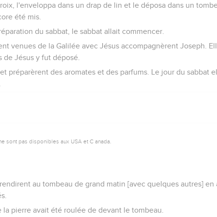
 croix, l'enveloppa dans un drap de lin et le déposa dans un tombe
ore été mis.
 préparation du sabbat, le sabbat allait commencer.
nt venues de la Galilée avec Jésus accompagnèrent Joseph. Ell
s de Jésus y fut déposé.
t et préparèrent des aromates et des parfums. Le jour du sabbat e
.
ne sont pas disponibles aux USA et C anada.
 rendirent au tombeau de grand matin [avec quelques autres] en 
és.
 la pierre avait été roulée de devant le tombeau.