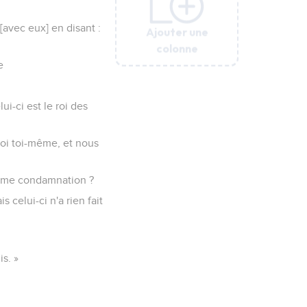
[avec eux] en disant :
Ajouter une
Ajouter une
Ajouter une
Ajouter une
colonne
colonne
colonne
colonne
e
lui-ci est le roi des
e-toi toi-même, et nous
a même condamnation ?
 celui-ci n'a rien fait
is. »