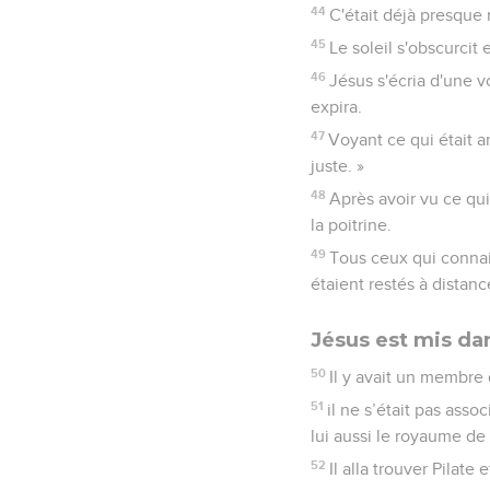
44
C'était déjà presque m
45
Le soleil s'obscurcit 
46
Jésus s'écria d'une vo
expira.
47
Voyant ce qui était ar
juste. »
48
Après avoir vu ce qui
la poitrine.
49
Tous ceux qui connai
étaient restés à distanc
Jésus est mis d
50
Il y avait un membre
51
il ne s’était pas assoc
lui aussi le royaume de
52
Il alla trouver Pilat