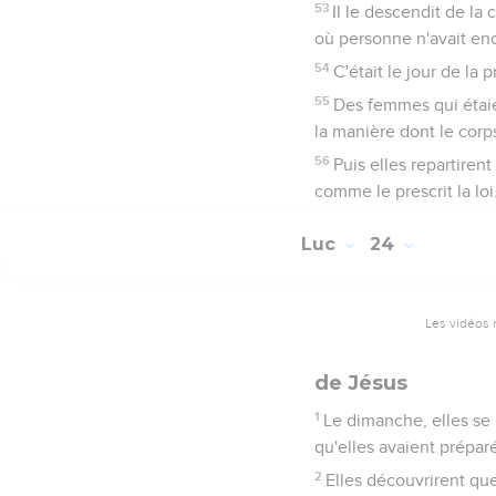
53
Il le descendit de la
où personne n'avait enc
54
C'était le jour de la
55
Des femmes qui étaie
la manière dont le corp
56
Puis elles repartiren
comme le prescrit la loi
Luc
24
Les vidéos 
de Jésus
1
Le dimanche, elles se
qu'elles avaient prépar
2
Elles découvrirent que