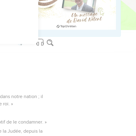
. »
endu nous-mêmes de sa
ans notre nation ; il
roi. »
otif de le condamner. »
te la Judée, depuis la