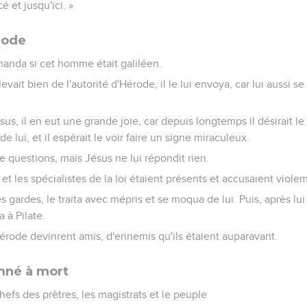
 et jusqu'ici. »
rode
manda si cet homme était galiléen.
elevait bien de l'autorité d'Hérode, il le lui envoya, car lui aussi 
us, il en eut une grande joie, car depuis longtemps il désirait le
de lui, et il espérait le voir faire un signe miraculeux.
e questions, mais Jésus ne lui répondit rien.
 et les spécialistes de la loi étaient présents et accusaient viol
 gardes, le traita avec mépris et se moqua de lui. Puis, après lui
a à Pilate.
 Hérode devinrent amis, d'ennemis qu'ils étaient auparavant.
mné à mort
hefs des prêtres, les magistrats et le peuple