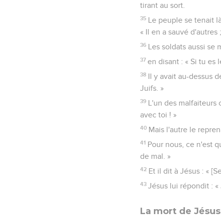
tirant au sort.
35
Le peuple se tenait l
« Il en a sauvé d'autres 
36
Les soldats aussi se 
37
en disant : « Si tu es 
38
Il y avait au-dessus de
Juifs. »
39
L'un des malfaiteurs c
avec toi ! »
40
Mais l'autre le repre
41
Pour nous, ce n'est q
de mal. »
42
Et il dit à Jésus : « 
43
Jésus lui répondit : «
La mort de Jésus