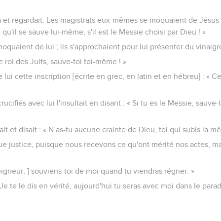
à et regardait. Les magistrats eux-mêmes se moquaient de Jésus 
; qu'il se sauve lui-même, s'il est le Messie choisi par Dieu ! »
moquaient de lui ; ils s'approchaient pour lui présenter du vinaigr
le roi des Juifs, sauve-toi toi-même ! »
 lui cette inscription [écrite en grec, en latin et en hébreu] : « Ce
rucifiés avec lui l'insultait en disant : « Si tu es le Messie, sauv
nait et disait : « N’as-tu aucune crainte de Dieu, toi qui subis l
ue justice, puisque nous recevons ce qu'ont mérité nos actes, mais
[Seigneur, ] souviens-toi de moi quand tu viendras régner. »
 Je te le dis en vérité, aujourd'hui tu seras avec moi dans le parad