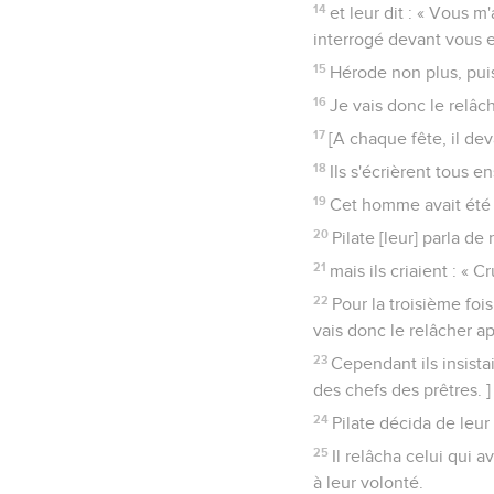
14
et leur dit : « Vous m
interrogé devant vous e
15
Hérode non plus, puis
16
Je vais donc le relâche
17
[A chaque fête, il dev
18
Ils s'écrièrent tous e
19
Cet homme avait été m
20
Pilate [leur] parla d
21
mais ils criaient : « Cr
22
Pour la troisième fois,
vais donc le relâcher apr
23
Cependant ils insistai
des chefs des prêtres. ]
24
Pilate décida de leur
25
Il relâcha celui qui a
à leur volonté.