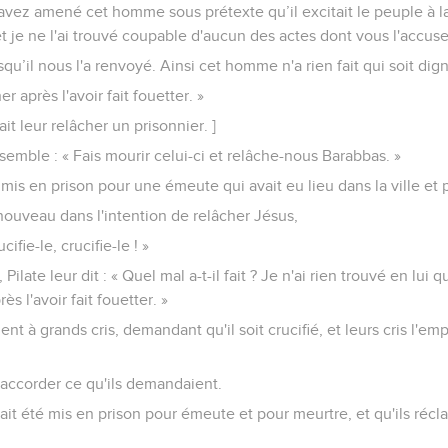
'avez amené cet homme sous prétexte qu’il excitait le peuple à la r
t je ne l'ai trouvé coupable d'aucun des actes dont vous l'accuse
qu’il nous l'a renvoyé. Ainsi cet homme n'a rien fait qui soit dig
r après l'avoir fait fouetter. »
ait leur relâcher un prisonnier. ]
nsemble : « Fais mourir celui-ci et relâche-nous Barabbas. »
is en prison pour une émeute qui avait eu lieu dans la ville et 
e nouveau dans l'intention de relâcher Jésus,
ucifie-le, crucifie-le ! »
 Pilate leur dit : « Quel mal a-t-il fait ? Je n'ai rien trouvé en lui 
ès l'avoir fait fouetter. »
ent à grands cris, demandant qu'il soit crucifié, et leurs cris l'e
 accorder ce qu'ils demandaient.
vait été mis en prison pour émeute et pour meurtre, et qu'ils récla