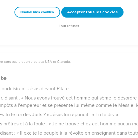
onc le Fils de Dieu ? » Il leur répondit : « Vous le dites, je le suis
Accepter tous les cookies
Choisir mes cookies
 Qu'avons-nous encore besoin de témoignages ? Nous l'avons ent
Tout refuser
ne sont pas disponibles aux USA et C anada.
ate
 conduisirent Jésus devant Pilate.
ser, disant : « Nous avons trouvé cet homme qui sème le désordre d
mpôts à l'empereur et se présente lui-même comme le Messie, le 
s-tu le roi des Juifs ? » Jésus lui répondit : « Tu le dis. »
es prêtres et à la foule : « Je ne trouve chez cet homme aucun m
 disant : « Il excite le peuple à la révolte en enseignant dans tou