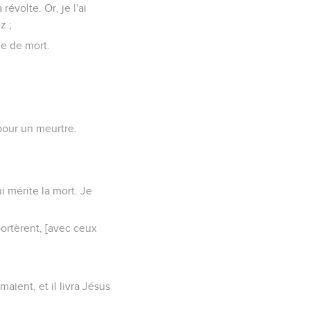
évolte. Or, je l'ai
z ;
ne de mort.
pour un meurtre.
qui mérite la mort. Je
mportèrent, [avec ceux
maient, et il livra Jésus