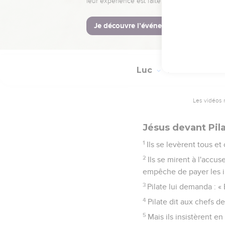
70
Tous dirent : « Tu es d
71
Alors ils dirent : «
bouche. »
Luc
23
Les vidéos 
Jésus devant Pil
1
Ils se levèrent tous et
2
Ils se mirent à l'accu
empêche de payer les i
3
Pilate lui demanda : « E
4
Pilate dit aux chefs d
5
Mais ils insistèrent en