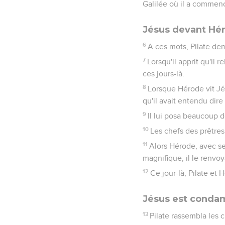
Galilée où il a commencé
Jésus devant Hé
6
A ces mots, Pilate de
7
Lorsqu'il apprit qu'il r
ces jours-là.
8
Lorsque Hérode vit Jés
qu'il avait entendu dire 
9
Il lui posa beaucoup d
10
Les chefs des prêtres
11
Alors Hérode, avec ses
magnifique, il le renvoy
12
Ce jour-là, Pilate et
Jésus est conda
13
Pilate rassembla les c