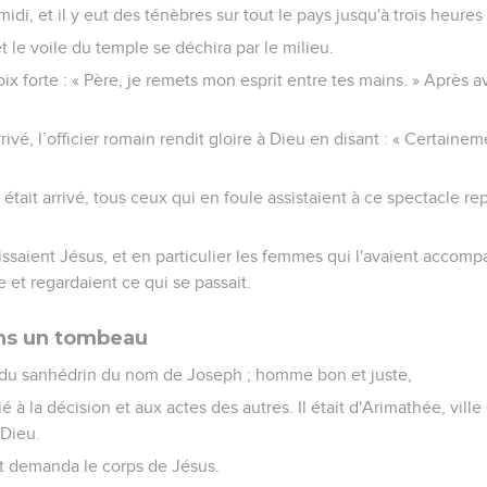
idi, et il y eut des ténèbres sur tout le pays jusqu'à trois heures
et le voile du temple se déchira par le milieu.
ix forte : « Père, je remets mon esprit entre tes mains. » Après avo
rivé, l’officier romain rendit gloire à Dieu en disant : « Certain
 était arrivé, tous ceux qui en foule assistaient à ce spectacle re
ssaient Jésus, et en particulier les femmes qui l'avaient accomp
e et regardaient ce qui se passait.
ans un tombeau
 du sanhédrin du nom de Joseph ; homme bon et juste,
ié à la décision et aux actes des autres. Il était d'Arimathée, ville 
 Dieu.
e et demanda le corps de Jésus.