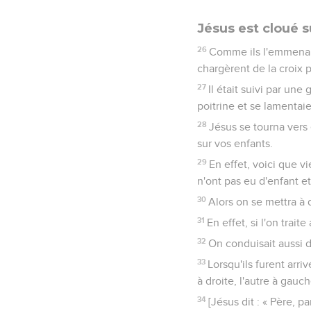
Jésus est cloué su
26
Comme ils l'emmenaie
chargèrent de la croix p
27
Il était suivi par u
poitrine et se lamentaien
28
Jésus se tourna vers 
sur vos enfants.
29
En effet, voici que v
n'ont pas eu d'enfant et 
30
Alors on se mettra à 
31
En effet, si l'on traite
32
On conduisait aussi d
33
Lorsqu'ils furent arriv
à droite, l'autre à gauch
34
[Jésus dit : « Père, p