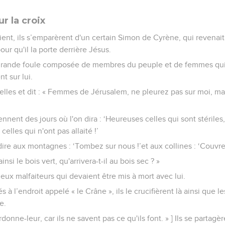
r la croix
nt, ils s’emparèrent d'un certain Simon de Cyrène, qui revenait 
our qu'il la porte derrière Jésus.
ne grande foule composée de membres du peuple et de femmes qui 
t sur lui.
elles et dit : « Femmes de Jérusalem, ne pleurez pas sur moi, ma
iennent des jours où l'on dira : ‘Heureuses celles qui sont stérile
celles qui n'ont pas allaité !’
dire aux montagnes : ‘Tombez sur nous !’et aux collines : ‘Couvre
 ainsi le bois vert, qu'arrivera-t-il au bois sec ? »
eux malfaiteurs qui devaient être mis à mort avec lui.
és à l’endroit appelé « le Crâne », ils le crucifièrent là ainsi que l
e.
ardonne-leur, car ils ne savent pas ce qu'ils font. » ] Ils se parta