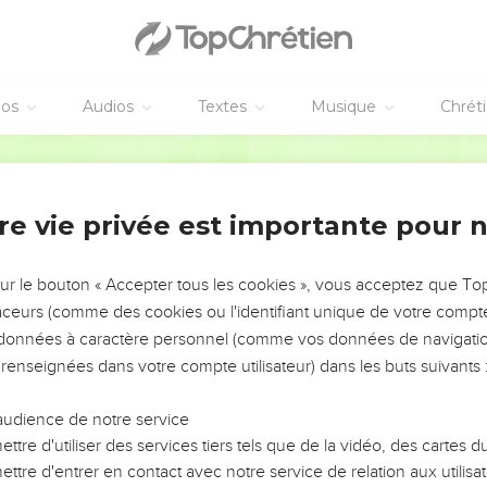
a et regarda Pierre. Pierre se souvint alors de ce que le Seigneur 
rd'hui], tu me renieras trois fois. »
éos
Audios
Textes
Musique
Chrét
mèrement.
Segond 21
battu
ient Jésus se moquaient de lui et le frappaient.
re vie privée est importante pour 
 sur le visage et ils l'interrogeaient en disant : « Devine qui t'a fra
tre lui beaucoup d'autres insultes.
sur le bouton « Accepter tous les cookies », vous acceptez que T
traceurs (comme des cookies ou l'identifiant unique de votre compte 
Conseil supérieur
s données à caractère personnel (comme vos données de navigatio
collège des anciens du peuple, les chefs des prêtres et les spécial
 renseignées dans votre compte utilisateur) dans les buts suivants 
 amener Jésus devant leur sanhédrin.
 le Messie, dis-le-nous. » Jésus leur répondit : « Si je vous le dis, 
audience de notre service
ttre d'utiliser des services tiers tels que de la vidéo, des cartes
ge, vous ne [me] répondrez pas [et vous ne me relâcherez pas non
ttre d'entrer en contact avec notre service de relation aux utilisat
l'homme sera assis à la droite du Dieu tout-puissant. »