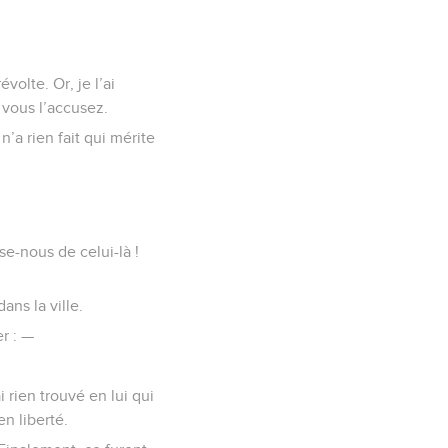
volte. Or, je l’ai
 vous l’accusez.
’a rien fait qui mérite
se-nous de celui-là !
ns la ville.
er : —
i rien trouvé en lui qui
en liberté.