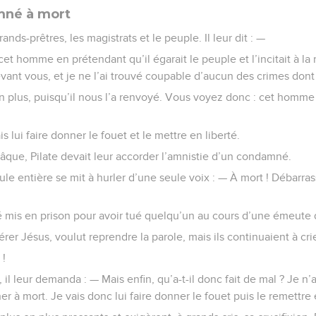
mné à mort
ands-prêtres, les magistrats et le peuple. Il leur dit : —
 homme en prétendant qu’il égarait le peuple et l’incitait à la ré
nt vous, et je ne l’ai trouvé coupable d’aucun des crimes dont
n plus, puisqu’il nous l’a renvoyé. Vous voyez donc : cet homme n
s lui faire donner le fouet et le mettre en liberté.
âque, Pilate devait leur accorder l’amnistie d’un condamné.
le entière se mit à hurler d’une seule voix : — À mort ! Débarras
 mis en prison pour avoir tué quelqu’un au cours d’une émeute da
ibérer Jésus, voulut reprendre la parole, mais ils continuaient à cri
 !
, il leur demanda : — Mais enfin, qu’a-t-il donc fait de mal ? Je n’a
r à mort. Je vais donc lui faire donner le fouet puis le remettre 