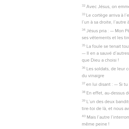
32
Avec Jésus, on emme
33
Le cortège arriva à l
l’un à sa droite, l’autre
34
Jésus pria : — Mon Pèr
ses vêtements et les tir
35
La foule se tenait to
— Il en a sauvé d’autres
que Dieu a choisi !
36
Les soldats, de leur c
du vinaigre
37
en lui disant : — Si tu
38
En effet, au-dessus de
39
L’un des deux bandits 
tire-toi de là, et nous av
40
Mais l’autre l’interro
même peine !