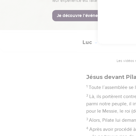
l’entendre nous-mêmes
Luc
23
Les vidéos 
Jésus devant Pil
1
Toute l’assemblée se 
2
Là, ils portèrent con
parmi notre peuple, il in
pour le Messie, le roi (d
3
Alors, Pilate lui deman
4
Après avoir procédé à 