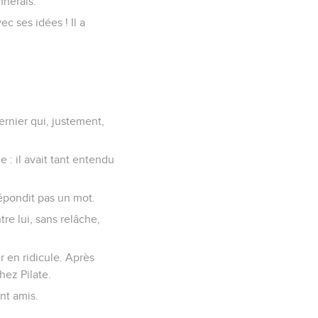
mnerais.
ec ses idées ! Il a
dernier qui, justement,
e : il avait tant entendu
répondit pas un mot.
re lui, sans relâche,
r en ridicule. Après
hez Pilate.
ent amis.