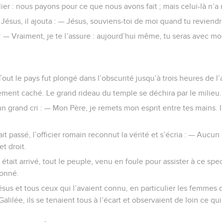
ier : nous payons pour ce que nous avons fait ; mais celui-là n’a ri
 Jésus, il ajouta : — Jésus, souviens-toi de moi quand tu reviend
 : — Vraiment, je te l’assure : aujourd’hui même, tu seras avec mo
 Tout le pays fut plongé dans l’obscurité jusqu’à trois heures de l
rement caché. Le grand rideau du temple se déchira par le milieu.
n grand cri : — Mon Père, je remets mon esprit entre tes mains. 
ait passé, l’officier romain reconnut la vérité et s’écria : — Aucu
t droit.
 était arrivé, tout le peuple, venu en foule pour assister à ce spe
onné.
us et tous ceux qui l’avaient connu, en particulier les femmes q
ilée, ils se tenaient tous à l’écart et observaient de loin ce qui