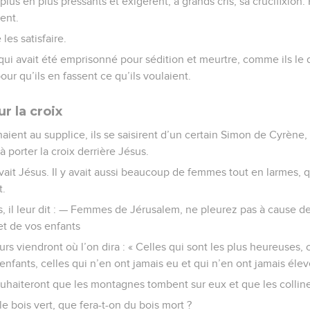
plus en plus pressants et exigèrent, à grands cris, sa crucifixion
rent.
 les satisfaire.
 qui avait été emprisonné pour sédition et meurtre, comme ils le d
our qu’ils en fassent ce qu’ils voulaient.
r la croix
aient au supplice, ils se saisirent d’un certain Simon de Cyrène,
à porter la croix derrière Jésus.
ait Jésus. Il y avait aussi beaucoup de femmes tout en larmes, q
t.
s, il leur dit : — Femmes de Jérusalem, ne pleurez pas à cause de
t de vos enfants
ours viendront où l’on dira : « Celles qui sont les plus heureuses,
nfants, celles qui n’en ont jamais eu et qui n’en ont jamais élev
uhaiteront que les montagnes tombent sur eux et que les colline
i le bois vert, que fera-t-on du bois mort ?