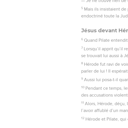
— Je ne trouve rien de 
5
Mais ils insistaient de
endoctriné toute la Judé
Jésus devant Hé
6
Quand Pilate entendit 
7
Lorsqu’il apprit qu’il 
se trouvait lui aussi à 
8
Hérode fut ravi de voi
parler de lui ! Il espéra
9
Aussi lui posa-t-il qu
10
Pendant ce temps, les
des accusations violent
11
Alors, Hérode, déçu, l
l’avoir affublé d’un ma
12
Hérode et Pilate, qui 