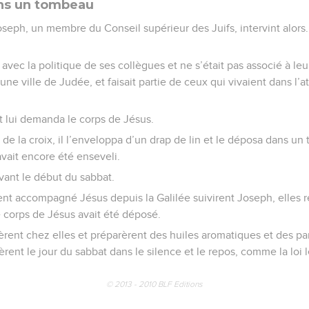
ans un tombeau
ph, un membre du Conseil supérieur des Juifs, intervint alors
d avec la politique de ses collègues et ne s’était pas associé à leur
une ville de Judée, et faisait partie de ceux qui vivaient dans l
 et lui demanda le corps de Jésus.
 de la croix, il l’enveloppa d’un drap de lin et le déposa dans un
vait encore été enseveli.
avant le début du sabbat.
nt accompagné Jésus depuis la Galilée suivirent Joseph, elles 
 corps de Jésus avait été déposé.
nèrent chez elles et préparèrent des huiles aromatiques et des 
sèrent le jour du sabbat dans le silence et le repos, comme la loi l
© 2013 - 2010 BLF Editions