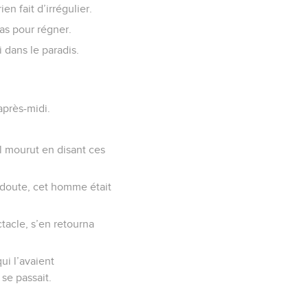
en fait d’irrégulier.
ras pour régner.
i dans le paradis.
’après-midi.
Il mourut en disant ces
n doute, cet homme était
ctacle, s’en retourna
ui l’avaient
 se passait.