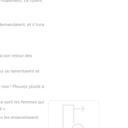
. Finalement, ce furent
emandaient, et il livra
 à son retour des
ui se lamentaient et
 moi ! Pleurez plutôt à
 ce sont les femmes qui
é ».
s les ensevelissent.