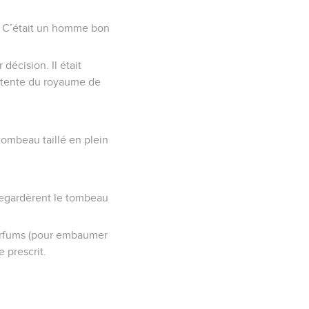
. C’était un homme bon
 décision. Il était
’attente du royaume de
 tombeau taillé en plein
regardèrent le tombeau
parfums (pour embaumer
e prescrit.