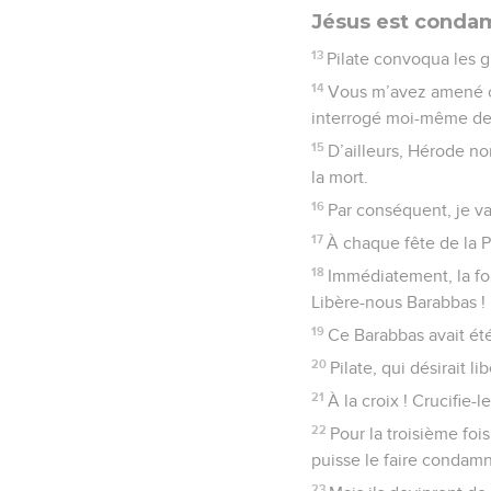
Jésus est conda
13
Pilate convoqua les gr
14
Vous m’avez amené cet
interrogé moi-même deva
15
D’ailleurs, Hérode no
la mort.
16
Par conséquent, je vai
17
À chaque fête de la P
18
Immédiatement, la fou
Libère-nous Barabbas !
19
Ce Barabbas avait été
20
Pilate, qui désirait l
21
À la croix ! Crucifie-le
22
Pour la troisième fois
puisse le faire condamne
23