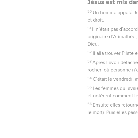
Jésus est mis d
50
Un homme appelé Jose
et droit.
51
Il n’était pas d’accor
originaire d’Arimathée, 
Dieu.
52
Il alla trouver Pilate
53
Après l’avoir détaché
rocher, où personne n’a
54
C’était le vendredi, 
55
Les femmes qui avaie
et notèrent comment le
56
Ensuite elles retour
le mort). Puis elles pas