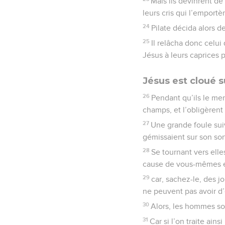
Mais ils devinrent de 
leurs cris qui l’emportè
24
Pilate décida alors de
25
Il relâcha donc celui
Jésus à leurs caprices p
Jésus est cloué su
26
Pendant qu’ils le men
champs, et l’obligèrent 
27
Une grande foule suiv
gémissaient sur son sor
28
Se tournant vers elle
cause de vous-mêmes e
29
car, sachez-le, des j
ne peuvent pas avoir d’e
30
Alors, les hommes so
31
Car si l’on traite ains