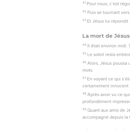
41
Pour nous, c’est régul
42
Puis se tournant vers
43
Et Jésus lui répondit
La mort de Jésus
44
Il était environ midi.
45
Le soleil resta entiè
46
Alors, Jésus poussa u
mots.
47
En voyant ce qui s’ét
certainement innocent e
48
Après avoir vu ce qui
profondément impressi
49
Quant aux amis de Jés
accompagné depuis la Gal