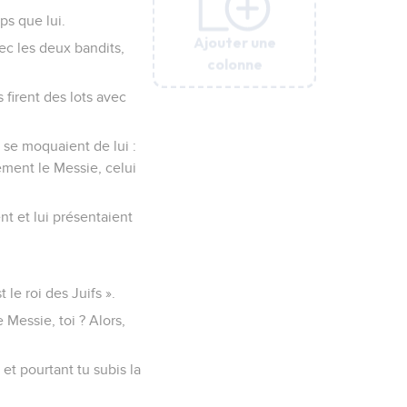
s que lui.
Ajouter une
Ajouter une
Ajouter une
Ajouter une
Ajouter une
vec les deux bandits,
colonne
colonne
colonne
colonne
colonne
 firent des lots avec
t se moquaient de lui :
lement le Messie, celui
ent et lui présentaient
 le roi des Juifs ».
e Messie, toi ? Alors,
, et pourtant tu subis la