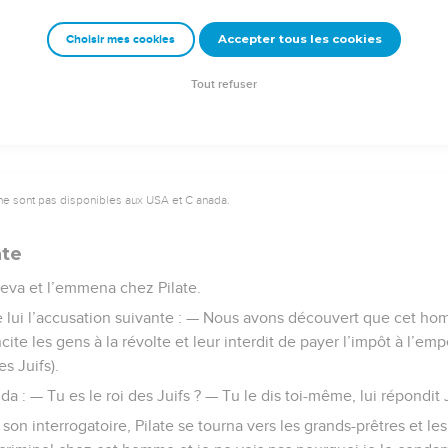
 de sa propre bouche.
Accepter tous les cookies
Choisir mes cookies
© 2013 - 2010 BLF Editions
Tout refuser
ne sont pas disponibles aux USA et C anada.
ate
leva et l’emmena chez Pilate.
tre lui l’accusation suivante : — Nous avons découvert que cet 
cite les gens à la révolte et leur interdit de payer l’impôt à l’empe
es Juifs).
da : — Tu es le roi des Juifs ? — Tu le dis toi-même, lui répondit
son interrogatoire, Pilate se tourna vers les grands-prêtres et le