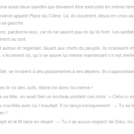
na aussi deux bandits qui devaient être exécutés en même temp
’endroit appelé Place du Crâne. Là, ils clouèrent Jésus en croix a
 à sa gauche.
e, pardonne-leur, car ils ne savent pas ce qu’ils font. Les soldats
èrent au sort.
ut autour et regardait. Quant aux chefs du peuple, ils ricanaient e
, s’écrièrent-ils, qu’il se sauve lui-même maintenant s’il est réel
ôté, se livraient à des plaisanteries à ses dépens. Ils s’approchai
 es le roi des Juifs, libère-toi donc toi-même !
 sa tête, on avait fixé un écriteau portant ces mots : « Celui-ci est
crucifiés avec lui l’insultait. Il lui lança ironiquement : — Tu es l
ec !
mpit et le fit taire en disant : — Tu n’as aucun respect de Dieu, toi