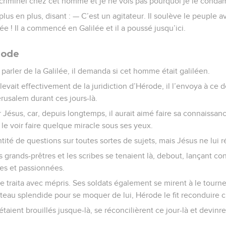
criminel chez cet homme et je ne vois pas pourquoi je le conda
 plus en plus, disant : — C’est un agitateur. Il soulève le peuple av
e ! Il a commencé en Galilée et il a poussé jusqu’ici.
rode
parler de la Galilée, il demanda si cet homme était galiléen.
relevait effectivement de la juridiction d’Hérode, il l’envoya à ce 
Jérusalem durant ces jours-là.
r Jésus, car, depuis longtemps, il aurait aimé faire sa connaissanc
it le voir faire quelque miracle sous ses yeux.
antité de questions sur toutes sortes de sujets, mais Jésus ne lui 
 grands-prêtres et les scribes se tenaient là, debout, lançant cont
es et passionnées.
e traita avec mépris. Ses soldats également se mirent à le tourne
nteau splendide pour se moquer de lui, Hérode le fit reconduire c
étaient brouillés jusque-là, se réconcilièrent ce jour-là et devinr