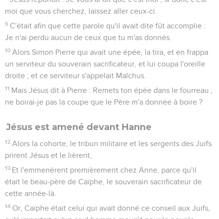
moi que vous cherchez, laissez aller ceux-ci.
9
C'était afin que cette parole qu'il avait dite fût accomplie :
Je n'ai perdu aucun de ceux que tu m'as donnés.
10
Alors Simon Pierre qui avait une épée, la tira, et en frappa
un serviteur du souverain sacrificateur, et lui coupa l'oreille
droite ; et ce serviteur s'appelait Malchus.
11
Mais Jésus dit à Pierre : Remets ton épée dans le fourreau ;
ne boirai-je pas la coupe que le Père m'a donnée à boire ?
Jésus est amené devant Hanne
12
Alors la cohorte, le tribun militaire et les sergents des Juifs
prirent Jésus et le lièrent,
13
Et l'emmenèrent premièrement chez Anne, parce qu'il
était le beau-père de Caïphe, le souverain sacrificateur de
cette année-là.
14
Or, Caïphe était celui qui avait donné ce conseil aux Juifs,