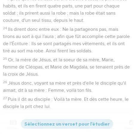
habits, et ils en firent quatre parts, une part pour chaque
soldat ; ils prirent aussi la robe ; mais la robe était sans
couture, d'un seul tissu, depuis le haut.
24
Ils dirent donc entre eux : Ne la partageons pas, mais
tirons au sort à qui l'aura ; afin que fût accomplie cette parole
de l'Écriture : Ils se sont partagés mes vêtements, et ils ont
tiré au sort ma robe. Ainsi firent les soldats.
25
Or, la mère de Jésus, et la soeur de sa mère, Marie,
femme de Cléopas, et Marie de Magdala, se tenaient près de
la croix de Jésus.
26
Jésus donc, voyant sa mère et près d'elle le disciple qu'il
aimait, dit à sa mère : Femme, voilà ton fils.
27
Puis il dit au disciple : Voilà ta mère. Et dès cette heure, le
disciple la prit chez lui.
La mort de Jésus
Contenus
Versions
Commentaires
Strong
Dictionnaire
28
Après cela, Jésus, voyant que tout était accompli, dit, afin