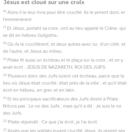
Jésus est cloué sur une croix
16
Alors il le leur livra pour être crucifié. Ils le prirent donc et
l'emmenèrent.
17
Et Jésus, portant sa croix, vint au lieu appelé le Crâne, qui
se dit en hébreu Golgotha ;
18
Où ils le crucifièrent, et deux autres avec lui, d'un côté, et
de l'autre, et Jésus au milieu.
19
Pilate fit aussi un écriteau et le plaça sur la croix ; et on y
avait écrit : JÉSUS DE NAZARETH, ROI DES JUIFS.
20
Plusieurs donc des Juifs lurent cet écriteau, parce que le
lieu où Jésus était crucifié, était près de la ville ; et qu'il était
écrit en hébreu, en grec et en latin.
21
Et les principaux sacrificateurs des Juifs dirent à Pilate :
N'écris pas : Le roi des Juifs ; mais qu'il a dit : Je suis le roi
des Juifs.
22
Pilate répondit : Ce que j'ai écrit, je l'ai écrit.
23
Après que les soldats eurent crucifié Jésus, ils prirent ses