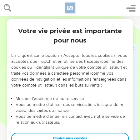
31
Quand il fut sorti, Jésus dit : Maintenant le Fils de l'homme
est glorifié, et Dieu est glorifié en lui.
32
Si Dieu est glorifié en lui, Dieu le glorifiera aussi en lui-
Ostervald
même, et il le glorifiera bientôt.
Votre vie privée est importante
Jean
13
33
Mes petits enfants, je suis encore avec vous pour un peu
pour nous
de temps ; vous me chercherez, et, comme je l'ai dit aux
Juifs, je vous le dis aussi à vous maintenant : Où je vais, vous
En cliquant sur le bouton « Accepter tous les cookies », vous
ne pouvez venir.
acceptez que TopChrétien utilise des traceurs (comme des
34
cookies ou l'identifiant unique de votre compte utilisateur) et
Je vous donne un commandement nouveau ; c'est que
traite vos données à caractère personnel (comme vos
vous vous aimiez les uns les autres ; que, comme je vous ai
données de navigation et les informations renseignées dans
aimés, vous vous aimiez aussi les uns les autres.
votre compte utilisateur) dans les buts suivants :
35
C'est à ceci que tous reconnaîtront que vous êtes mes
Mesurer l'audience de notre service
disciples, si vous avez de l'amour les uns pour les autres.
Vous permettre d'utiliser des services tiers tels que de la
vidéo, des cartes du monde…
Jésus annonce que Pierre le reniera
Vous permettre d'entrer en contact avec notre service de
relation aux utilisateurs.
36
Simon Pierre lui dit : Seigneur, où vas-tu ? Jésus lui
répondit : Où je vais, tu ne peux me suivre maintenant ; mais
Choisir mes cookies