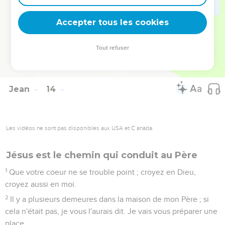
tu me suivras dans la suite.
37
Pierre lui dit : Seigneur, pourquoi ne puis-je pas te suivre
Accepter tous les cookies
maintenant ? Je donnerai ma vie pour toi.
38
Jésus lui répondit : Tu donneras ta vie pour moi ! En vérité,
Tout refuser
en vérité je te le dis, le coq ne chantera point que tu ne
m'aies renié trois fois.
Jean
14
Les vidéos ne sont pas disponibles aux USA et C anada.
Jésus est le chemin qui conduit au Père
1
Que votre coeur ne se trouble point ; croyez en Dieu,
croyez aussi en moi.
2
Il y a plusieurs demeures dans la maison de mon Père ; si
cela n'était pas, je vous l'aurais dit. Je vais vous préparer une
place.