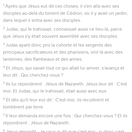
1
Après que Jésus eut dit ces choses, il s'en alla avec ses
disciples au-delà du torrent de Cédron, où il y avait un jardin,
dans lequel il entra avec ses disciples.
2
Judas, qui le trahissait, connaissait aussi ce lieu-là, parce
que Jésus s'y était souvent assemblé avec ses disciples.
3
Judas ayant donc pris la cohorte et les sergents des
principaux sacrificateurs et des pharisiens, vint là avec des
lanternes, des flambeaux et des armes.
4
Et Jésus, qui savait tout ce qui allait lui arriver, s'avança et
leur dit : Qui cherchez-vous ?
5
Ils lui répondirent : Jésus de Nazareth. Jésus leur dit : C'est
moi. Et Judas, qui le trahissait, était aussi avec eux.
6
Et dès qu'il leur eut dit : C'est moi, ils reculèrent et
tombèrent par terre.
7
Il leur demanda encore une fois : Qui cherchez-vous ? Et ils
répondirent : Jésus de Nazareth.
8
Jésus répondit : Je vous ai dit que c'est moi ; si donc c'est