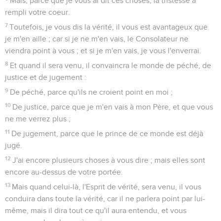
Mais, parce que je vous ai dit ces choses, la tristesse a
rempli votre coeur.
7
Toutefois, je vous dis la vérité, il vous est avantageux que
je m'en aille ; car si je ne m'en vais, le Consolateur ne
viendra point à vous ; et si je m'en vais, je vous l'enverrai.
8
Et quand il sera venu, il convaincra le monde de péché, de
justice et de jugement :
9
De péché, parce qu'ils ne croient point en moi ;
10
De justice, parce que je m'en vais à mon Père, et que vous
ne me verrez plus ;
11
De jugement, parce que le prince de ce monde est déjà
jugé.
12
J'ai encore plusieurs choses à vous dire ; mais elles sont
encore au-dessus de votre portée.
13
Mais quand celui-là, l'Esprit de vérité, sera venu, il vous
conduira dans toute la vérité, car il ne parlera point par lui-
même, mais il dira tout ce qu'il aura entendu, et vous