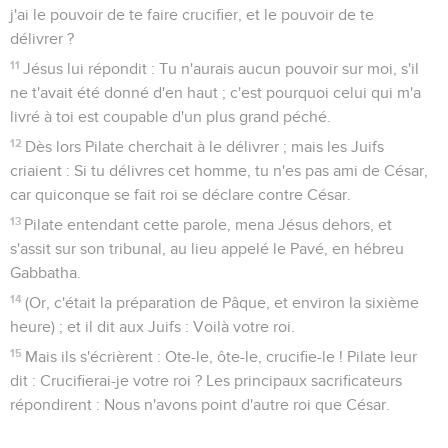
j'ai le pouvoir de te faire crucifier, et le pouvoir de te
délivrer ?
11
Jésus lui répondit : Tu n'aurais aucun pouvoir sur moi, s'il
ne t'avait été donné d'en haut ; c'est pourquoi celui qui m'a
livré à toi est coupable d'un plus grand péché.
12
Dès lors Pilate cherchait à le délivrer ; mais les Juifs
criaient : Si tu délivres cet homme, tu n'es pas ami de César,
car quiconque se fait roi se déclare contre César.
13
Pilate entendant cette parole, mena Jésus dehors, et
s'assit sur son tribunal, au lieu appelé le Pavé, en hébreu
Gabbatha.
14
(Or, c'était la préparation de Pâque, et environ la sixième
heure) ; et il dit aux Juifs : Voilà votre roi.
15
Mais ils s'écrièrent : Ote-le, ôte-le, crucifie-le ! Pilate leur
dit : Crucifierai-je votre roi ? Les principaux sacrificateurs
répondirent : Nous n'avons point d'autre roi que César.