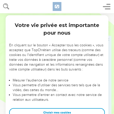
37
Et le Père qui m'a envoyé, lui, a rendu témoignage de moi.
Jamais vous n'avez entendu sa voix, ni vu sa figure ;
Darby
38
et vous n'avez pas sa parole demeurant en vous ; car
Votre vie privée est importante
celui-là que lui a envoyé, vous, vous ne le croyez pas.
Jean
5
pour nous
39
Sondez les écritures, car vous, vous estimez avoir en elles
la vie éternelle, et ce sont elles qui rendent témoignage de
moi :
En cliquant sur le bouton « Accepter tous les cookies », vous
acceptez que TopChrétien utilise des traceurs (comme des
40
-et vous ne voulez pas venir à moi pour avoir la vie.
cookies ou l'identifiant unique de votre compte utilisateur) et
41
traite vos données à caractère personnel (comme vos
Je ne reçois pas de gloire des hommes ;
données de navigation et les informations renseignées dans
42
mais je vous connais, et je sais que vous n'avez pas
votre compte utilisateur) dans les buts suivants :
l'amour de Dieu en vous.
Mesurer l'audience de notre service
43
Moi, je suis venu au nom de mon Père, et vous ne me
Vous permettre d'utiliser des services tiers tels que de la
recevez pas ; si un autre vient en son propre nom, celui-là
vidéo, des cartes du monde…
vous le recevrez.
Vous permettre d'entrer en contact avec notre service de
relation aux utilisateurs.
44
Comment pouvez-vous croire, vous qui recevez de la
gloire l'un de l'autre et qui ne cherchez pas la gloire qui vient
Choisir mes cookies
de Dieu seul ?