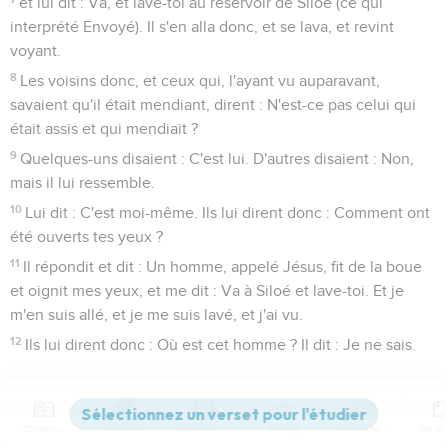
et lui dit : Va, et lave-toi au réservoir de Siloé (ce qui
interprété Envoyé). Il s'en alla donc, et se lava, et revint
voyant.
8
Les voisins donc, et ceux qui, l'ayant vu auparavant,
savaient qu'il était mendiant, dirent : N'est-ce pas celui qui
était assis et qui mendiait ?
9
Quelques-uns disaient : C'est lui. D'autres disaient : Non,
mais il lui ressemble.
10
Lui dit : C'est moi-même. Ils lui dirent donc : Comment ont
été ouverts tes yeux ?
11
Il répondit et dit : Un homme, appelé Jésus, fit de la boue
et oignit mes yeux, et me dit : Va à Siloé et lave-toi. Et je
m'en suis allé, et je me suis lavé, et j'ai vu.
12
Ils lui dirent donc : Où est cet homme ? Il dit : Je ne sais.
Les Pharisiens interrogent l'aveugle guéri
13
Ils amenèrent aux pharisiens celui qui auparavant avait été
Contenus
Versions
Commentaires
Strong
Dictionnaire