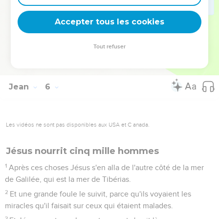
45
Ne pensez pas que moi, je vous accuserai devant le Père ;
Accepter tous les cookies
il y en a un qui vous accuse, Moïse en qui vous espérez.
46
Car si vous croyiez Moïse, vous me croiriez aussi ;
Tout refuser
47
car lui a écrit de moi. Mais si vous ne croyez pas ses écrits,
comment croirez-vous mes paroles ?
Jean
6
Les vidéos ne sont pas disponibles aux USA et C anada.
Jésus nourrit cinq mille hommes
1
Après ces choses Jésus s'en alla de l'autre côté de la mer
de Galilée, qui est la mer de Tibérias.
2
Et une grande foule le suivit, parce qu'ils voyaient les
miracles qu'il faisait sur ceux qui étaient malades.
3