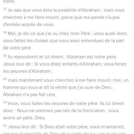
libres.
37
Je sais que vous êtes la postérité d'Abraham ; mais vous
cherchez à me faire mourir, parce que ma parole n'a pas
d'entrée auprès de vous.
38
Moi, je dis ce que j'ai vu chez mon Père ; vous aussi donc,
vous faites les choses que vous avez entendues de la part
de votre père.
39
Ils répondirent et lui dirent : Abraham est notre père.
Jésus leur dit : Si vous étiez enfants d'Abraham, vous feriez
les oeuvres d'Abraham ;
40
mais maintenant vous cherchez à me faire mourir, moi, un
homme qui vous ai dit la vérité que j'ai ouïe de Dieu :
Abraham n'a pas fait cela.
41
Vous, vous faites les oeuvres de votre père. Ils lui dirent
donc : Nous ne sommes pas nés de la fornication ; nous
avons un père, Dieu.
42
Jésus leur dit : Si Dieu était votre père, vous m'aimeriez,
car moi je procède de Dieu et je viens de lui ; car je ne suis