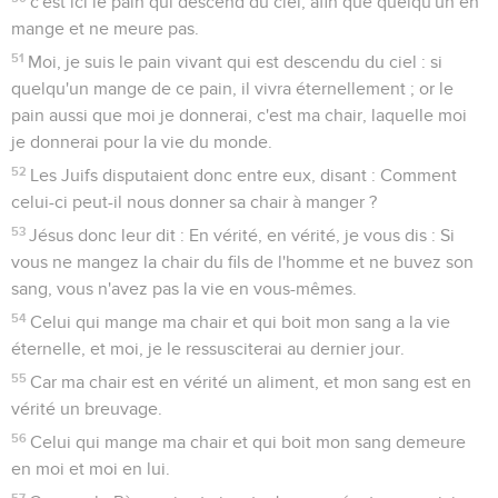
c'est ici le pain qui descend du ciel, afin que quelqu'un en
mange et ne meure pas.
51
Moi, je suis le pain vivant qui est descendu du ciel : si
quelqu'un mange de ce pain, il vivra éternellement ; or le
pain aussi que moi je donnerai, c'est ma chair, laquelle moi
je donnerai pour la vie du monde.
52
Les Juifs disputaient donc entre eux, disant : Comment
celui-ci peut-il nous donner sa chair à manger ?
53
Jésus donc leur dit : En vérité, en vérité, je vous dis : Si
vous ne mangez la chair du fils de l'homme et ne buvez son
sang, vous n'avez pas la vie en vous-mêmes.
54
Celui qui mange ma chair et qui boit mon sang a la vie
éternelle, et moi, je le ressusciterai au dernier jour.
55
Car ma chair est en vérité un aliment, et mon sang est en
vérité un breuvage.
56
Celui qui mange ma chair et qui boit mon sang demeure
en moi et moi en lui.
57