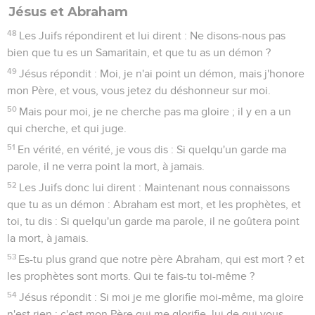
Jésus et Abraham
48
Les Juifs répondirent et lui dirent : Ne disons-nous pas
bien que tu es un Samaritain, et que tu as un démon ?
49
Jésus répondit : Moi, je n'ai point un démon, mais j'honore
mon Père, et vous, vous jetez du déshonneur sur moi.
50
Mais pour moi, je ne cherche pas ma gloire ; il y en a un
qui cherche, et qui juge.
51
En vérité, en vérité, je vous dis : Si quelqu'un garde ma
parole, il ne verra point la mort, à jamais.
52
Les Juifs donc lui dirent : Maintenant nous connaissons
que tu as un démon : Abraham est mort, et les prophètes, et
toi, tu dis : Si quelqu'un garde ma parole, il ne goûtera point
la mort, à jamais.
53
Es-tu plus grand que notre père Abraham, qui est mort ? et
les prophètes sont morts. Qui te fais-tu toi-même ?
54
Jésus répondit : Si moi je me glorifie moi-même, ma gloire
n'est rien ; c'est mon Père qui me glorifie, lui de qui vous