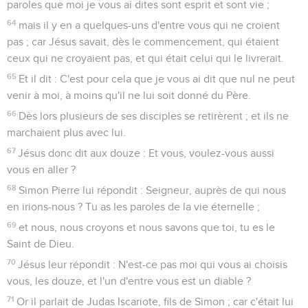
paroles que moi je vous ai dites sont esprit et sont vie ;
64
mais il y en a quelques-uns d'entre vous qui ne croient
pas ; car Jésus savait, dès le commencement, qui étaient
ceux qui ne croyaient pas, et qui était celui qui le livrerait.
65
Et il dit : C'est pour cela que je vous ai dit que nul ne peut
venir à moi, à moins qu'il ne lui soit donné du Père.
66
Dès lors plusieurs de ses disciples se retirèrent ; et ils ne
marchaient plus avec lui.
67
Jésus donc dit aux douze : Et vous, voulez-vous aussi
vous en aller ?
68
Simon Pierre lui répondit : Seigneur, auprès de qui nous
en irions-nous ? Tu as les paroles de la vie éternelle ;
69
et nous, nous croyons et nous savons que toi, tu es le
Saint de Dieu.
70
Jésus leur répondit : N'est-ce pas moi qui vous ai choisis
vous, les douze, et l'un d'entre vous est un diable ?
71
Or il parlait de Judas Iscariote, fils de Simon ; car c'était lui