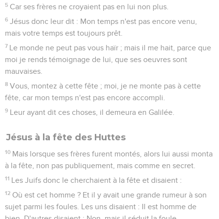
5
Car ses frères ne croyaient pas en lui non plus.
6
Jésus donc leur dit : Mon temps n'est pas encore venu,
mais votre temps est toujours prêt.
7
Le monde ne peut pas vous haïr ; mais il me hait, parce que
moi je rends témoignage de lui, que ses oeuvres sont
mauvaises.
8
Vous, montez à cette fête ; moi, je ne monte pas à cette
fête, car mon temps n'est pas encore accompli.
9
Leur ayant dit ces choses, il demeura en Galilée.
Jésus à la fête des Huttes
10
Mais lorsque ses frères furent montés, alors lui aussi monta
à la fête, non pas publiquement, mais comme en secret.
11
Les Juifs donc le cherchaient à la fête et disaient :
12
Où est cet homme ? Et il y avait une grande rumeur à son
sujet parmi les foules. Les uns disaient : Il est homme de
bien. D'autres disaient : Non, mais il séduit la foule.