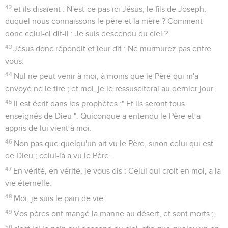
42
et ils disaient : N'est-ce pas ici Jésus, le fils de Joseph,
duquel nous connaissons le père et la mère ? Comment
donc celui-ci dit-il : Je suis descendu du ciel ?
43
Jésus donc répondit et leur dit : Ne murmurez pas entre
vous.
44
Nul ne peut venir à moi, à moins que le Père qui m'a
envoyé ne le tire ; et moi, je le ressusciterai au dernier jour.
45
Il est écrit dans les prophètes :" Et ils seront tous
enseignés de Dieu ". Quiconque a entendu le Père et a
appris de lui vient à moi.
46
Non pas que quelqu'un ait vu le Père, sinon celui qui est
de Dieu ; celui-là a vu le Père.
47
En vérité, en vérité, je vous dis : Celui qui croit en moi, a la
vie éternelle.
48
Moi, je suis le pain de vie.
49
Vos pères ont mangé la manne au désert, et sont morts ;
50