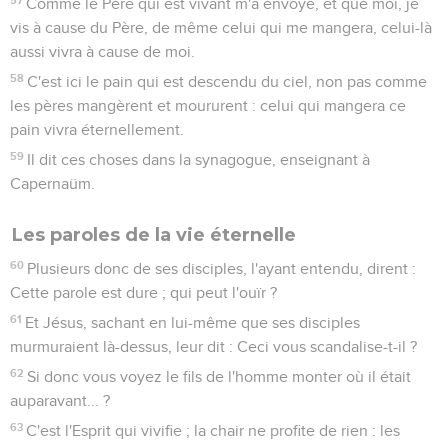
Comme le Père qui est vivant m'a envoyé, et que moi, je
vis à cause du Père, de même celui qui me mangera, celui-là
aussi vivra à cause de moi.
58
C'est ici le pain qui est descendu du ciel, non pas comme
les pères mangèrent et moururent : celui qui mangera ce
pain vivra éternellement.
59
Il dit ces choses dans la synagogue, enseignant à
Capernaüm.
Les paroles de la vie éternelle
60
Plusieurs donc de ses disciples, l'ayant entendu, dirent :
Cette parole est dure ; qui peut l'ouïr ?
61
Et Jésus, sachant en lui-même que ses disciples
murmuraient là-dessus, leur dit : Ceci vous scandalise-t-il ?
62
Si donc vous voyez le fils de l'homme monter où il était
auparavant... ?
63
C'est l'Esprit qui vivifie ; la chair ne profite de rien : les