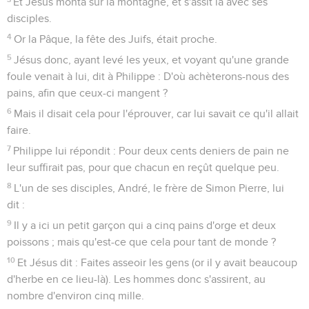
Et Jésus monta sur la montagne, et s'assit là avec ses
disciples.
4
Or la Pâque, la fête des Juifs, était proche.
5
Jésus donc, ayant levé les yeux, et voyant qu'une grande
foule venait à lui, dit à Philippe : D'où achèterons-nous des
pains, afin que ceux-ci mangent ?
6
Mais il disait cela pour l'éprouver, car lui savait ce qu'il allait
faire.
7
Philippe lui répondit : Pour deux cents deniers de pain ne
leur suffirait pas, pour que chacun en reçût quelque peu.
8
L'un de ses disciples, André, le frère de Simon Pierre, lui
dit :
9
Il y a ici un petit garçon qui a cinq pains d'orge et deux
poissons ; mais qu'est-ce que cela pour tant de monde ?
10
Et Jésus dit : Faites asseoir les gens (or il y avait beaucoup
d'herbe en ce lieu-là). Les hommes donc s'assirent, au
nombre d'environ cinq mille.