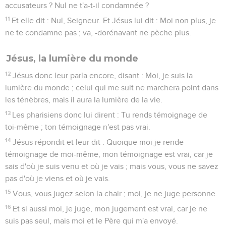
accusateurs ? Nul ne t'a-t-il condamnée ?
11
Et elle dit : Nul, Seigneur. Et Jésus lui dit : Moi non plus, je
ne te condamne pas ; va, -dorénavant ne pèche plus.
Jésus, la lumière du monde
12
Jésus donc leur parla encore, disant : Moi, je suis la
lumière du monde ; celui qui me suit ne marchera point dans
les ténèbres, mais il aura la lumière de la vie.
13
Les pharisiens donc lui dirent : Tu rends témoignage de
toi-même ; ton témoignage n'est pas vrai.
14
Jésus répondit et leur dit : Quoique moi je rende
témoignage de moi-même, mon témoignage est vrai, car je
sais d'où je suis venu et où je vais ; mais vous, vous ne savez
pas d'où je viens et où je vais.
15
Vous, vous jugez selon la chair ; moi, je ne juge personne.
16
Et si aussi moi, je juge, mon jugement est vrai, car je ne
suis pas seul, mais moi et le Père qui m'a envoyé.