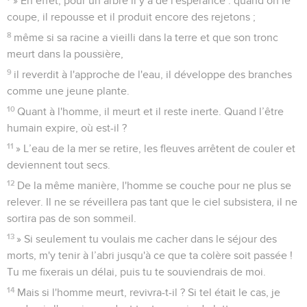
» En effet, pour un arbre il y a de l'espérance : quand on le
coupe, il repousse et il produit encore des rejetons ;
8
même si sa racine a vieilli dans la terre et que son tronc
meurt dans la poussière,
9
il reverdit à l'approche de l'eau, il développe des branches
comme une jeune plante.
10
Quant à l'homme, il meurt et il reste inerte. Quand l’être
humain expire, où est-il ?
11
» L’eau de la mer se retire, les fleuves arrêtent de couler et
deviennent tout secs.
12
De la même manière, l'homme se couche pour ne plus se
relever. Il ne se réveillera pas tant que le ciel subsistera, il ne
sortira pas de son sommeil.
13
» Si seulement tu voulais me cacher dans le séjour des
morts, m'y tenir à l’abri jusqu'à ce que ta colère soit passée !
Tu me fixerais un délai, puis tu te souviendrais de moi.
14
Mais si l'homme meurt, revivra-t-il ? Si tel était le cas, je