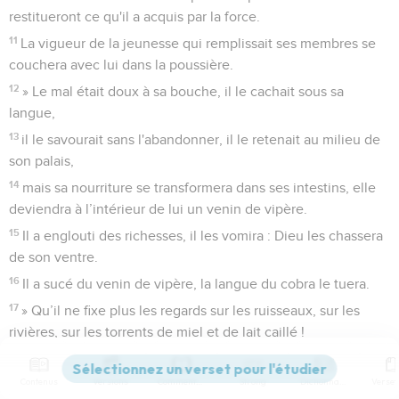
restitueront ce qu'il a acquis par la force.
11
La vigueur de la jeunesse qui remplissait ses membres se
couchera avec lui dans la poussière.
12
» Le mal était doux à sa bouche, il le cachait sous sa
langue,
13
il le savourait sans l'abandonner, il le retenait au milieu de
son palais,
14
mais sa nourriture se transformera dans ses intestins, elle
deviendra à l’intérieur de lui un venin de vipère.
15
Il a englouti des richesses, il les vomira : Dieu les chassera
de son ventre.
16
Il a sucé du venin de vipère, la langue du cobra le tuera.
17
» Qu’il ne fixe plus les regards sur les ruisseaux, sur les
rivières, sur les torrents de miel et de lait caillé !
18
Il rendra ce qu'il a péniblement acquis et n'en profitera
plus, il restituera toute la fortune de son commerce et n'en
Contenus
Versions
Commentaires
Strong
Dictionnaire