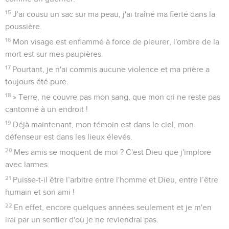
15
J'ai cousu un sac sur ma peau, j'ai traîné ma fierté dans la
poussière.
16
Mon visage est enflammé à force de pleurer, l'ombre de la
mort est sur mes paupières.
17
Pourtant, je n'ai commis aucune violence et ma prière a
toujours été pure.
18
» Terre, ne couvre pas mon sang, que mon cri ne reste pas
cantonné à un endroit !
19
Déjà maintenant, mon témoin est dans le ciel, mon
défenseur est dans les lieux élevés.
20
Mes amis se moquent de moi ? C'est Dieu que j'implore
avec larmes.
21
Puisse-t-il être l’arbitre entre l'homme et Dieu, entre l’être
humain et son ami !
22
En effet, encore quelques années seulement et je m'en
irai par un sentier d'où je ne reviendrai pas.