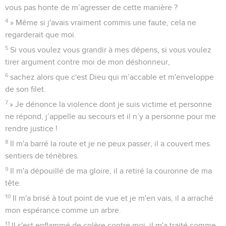
vous pas honte de m’agresser de cette manière ?
4
» Même si j'avais vraiment commis une faute, cela ne
regarderait que moi.
5
Si vous voulez vous grandir à mes dépens, si vous voulez
tirer argument contre moi de mon déshonneur,
6
sachez alors que c'est Dieu qui m’accable et m'enveloppe
de son filet.
7
» Je dénonce la violence dont je suis victime et personne
ne répond, j’appelle au secours et il n’y a personne pour me
rendre justice !
8
Il m'a barré la route et je ne peux passer, il a couvert mes
sentiers de ténèbres.
9
Il m'a dépouillé de ma gloire, il a retiré la couronne de ma
tête.
10
Il m'a brisé à tout point de vue et je m'en vais, il a arraché
mon espérance comme un arbre.
11
Il s'est enflammé de colère contre moi, il m'a traité comme