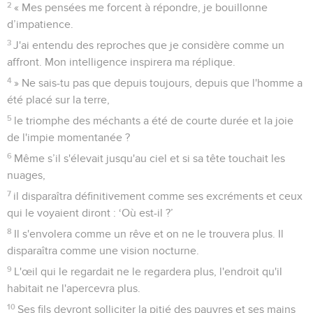
2
« Mes pensées me forcent à répondre, je bouillonne
d’impatience.
3
J'ai entendu des reproches que je considère comme un
affront. Mon intelligence inspirera ma réplique.
4
» Ne sais-tu pas que depuis toujours, depuis que l'homme a
été placé sur la terre,
5
le triomphe des méchants a été de courte durée et la joie
de l'impie momentanée ?
6
Même s’il s'élevait jusqu'au ciel et si sa tête touchait les
nuages,
7
il disparaîtra définitivement comme ses excréments et ceux
qui le voyaient diront : ‘Où est-il ?’
8
Il s'envolera comme un rêve et on ne le trouvera plus. Il
disparaîtra comme une vision nocturne.
9
L'œil qui le regardait ne le regardera plus, l'endroit qu'il
habitait ne l'apercevra plus.
10
Ses fils devront solliciter la pitié des pauvres et ses mains