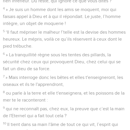
rien inférieur. Du reste, qui ignore ce que vous dites ?
4
» Je suis un homme dont les amis se moquent, moi qui
faisais appel à Dieu et à qui il répondait. Le juste, l’homme
intègre, un objet de moquerie !
5
‘Il faut mépriser le malheur !’telle est la devise des hommes
heureux. Le mépris, voilà ce qu’ils réservent à ceux dont le
pied trébuche.
6
» La tranquillité règne sous les tentes des pillards, la
sécurité chez ceux qui provoquent Dieu, chez celui qui se
fait un dieu de sa force.
7
» Mais interroge donc les bêtes et elles t'enseigneront, les
oiseaux et ils te l'apprendront,
8
ou parle à la terre et elle t'enseignera, et les poissons de la
mer te le raconteront :
9
qui ne reconnaît pas, chez eux, la preuve que c’est la main
de l'Eternel qui a fait tout cela ?
10
Il tient dans sa main l'âme de tout ce qui vit, l’esprit qui