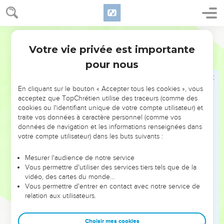
11
En effet, il discerne les hommes faux, il voit l’injustice sans
même y prêter attention.
Segond 21
12
En revanche, l'homme à la tête creuse aura de
Votre vie privée est importante
Job
11
l'intelligence quand le petit d'un âne sauvage naîtra comme
pour nous
un être humain.
13
» Quant à toi, si tu changes d’attitude, si tu tends tes mains
En cliquant sur le bouton « Accepter tous les cookies », vous
vers Dieu,
acceptez que TopChrétien utilise des traceurs (comme des
14
si tu éloignes l’injustice de ta façon de faire, si tu ne
cookies ou l'identifiant unique de votre compte utilisateur) et
traite vos données à caractère personnel (comme vos
laisses pas le crime habiter sous tes tentes,
données de navigation et les informations renseignées dans
15
alors tu pourras lever un front dépourvu de tache, tu seras
votre compte utilisateur) dans les buts suivants :
ferme et sans peur.
Mesurer l'audience de notre service
16
Tu oublieras tes souffrances, tu ne t'en souviendras pas
Vous permettre d'utiliser des services tiers tels que de la
plus que de l’eau qui s’est écoulée.
vidéo, des cartes du monde…
17
Vous permettre d'entrer en contact avec notre service de
Ton existence aura plus d'éclat que le soleil en plein midi,
relation aux utilisateurs.
tes ténèbres seront pareilles à la lumière du matin,
18
tu reprendras confiance, parce qu’il y aura de l’espoir. Tu
Choisir mes cookies