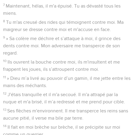
7
Maintenant, hélas, il m'a épuisé. Tu as dévasté tous les
miens.
8
Tu m'as creusé des rides qui témoignent contre moi. Ma
maigreur se dresse contre moi et m'accuse en face.
9
» Sa colère me déchire et s’attaque à moi, il grince des
dents contre moi. Mon adversaire me transperce de son
regard.
10
Ils ouvrent la bouche contre moi, ils m'insultent et me
frappent les joues, ils s’attroupent contre moi.
11
» Dieu m’a livré au pouvoir d’un gamin, il me jette entre les
mains des méchants.
12
J'étais tranquille et il m'a secoué. Il m'a attrapé par la
nuque et m'a brisé, il m’a redressé et me prend pour cible.
13
Ses flèches m'environnent. Il me transperce les reins sans
aucune pitié, il verse ma bile par terre.
14
Il fait en moi brèche sur brèche, il se précipite sur moi
comme un guerrier.