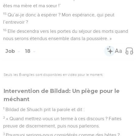
êtes ma mère et ma sœur !’
15
Qu’ai-je donc à espérer ? Mon espérance, qui peut
l’entrevoir ?
16
Elle descendra vers les portes du séjour des morts quand
nous serons étendus ensemble dans la poussière. »
Job
18
Seuls les Évangiles sont disponibles en vidéo pour le moment.
Intervention de Bildad: Un piège pour le
méchant
1
Bildad de Shuach prit la parole et dit :
2
« Quand mettrez-vous un terme à ces discours ? Faites
preuve de discernement, puis nous parlerons.
3
Pourquoi serions-nous considérés comme des bêtes ?