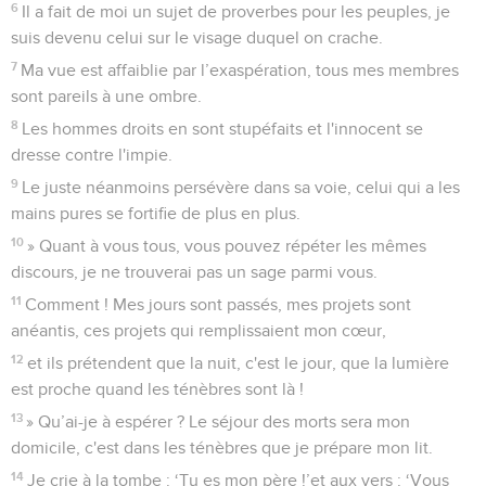
6
Il a fait de moi un sujet de proverbes pour les peuples, je
suis devenu celui sur le visage duquel on crache.
7
Ma vue est affaiblie par l’exaspération, tous mes membres
sont pareils à une ombre.
8
Les hommes droits en sont stupéfaits et l'innocent se
dresse contre l'impie.
9
Le juste néanmoins persévère dans sa voie, celui qui a les
mains pures se fortifie de plus en plus.
10
» Quant à vous tous, vous pouvez répéter les mêmes
discours, je ne trouverai pas un sage parmi vous.
11
Comment ! Mes jours sont passés, mes projets sont
anéantis, ces projets qui remplissaient mon cœur,
12
et ils prétendent que la nuit, c'est le jour, que la lumière
est proche quand les ténèbres sont là !
13
» Qu’ai-je à espérer ? Le séjour des morts sera mon
domicile, c'est dans les ténèbres que je prépare mon lit.
14
Je crie à la tombe : ‘Tu es mon père !’et aux vers : ‘Vous