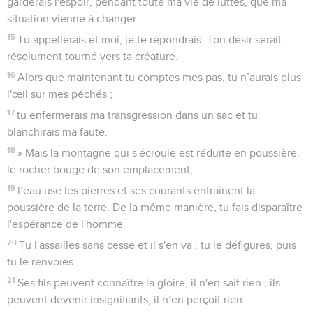
garderais l'espoir, pendant toute ma vie de luttes, que ma
situation vienne à changer.
15
Tu appellerais et moi, je te répondrais. Ton désir serait
résolument tourné vers ta créature.
16
Alors que maintenant tu comptes mes pas, tu n’aurais plus
l'œil sur mes péchés ;
17
tu enfermerais ma transgression dans un sac et tu
blanchirais ma faute.
18
» Mais la montagne qui s'écroule est réduite en poussière,
le rocher bouge de son emplacement,
19
l’eau use les pierres et ses courants entraînent la
poussière de la terre. De la même manière, tu fais disparaître
l'espérance de l'homme.
20
Tu l'assailles sans cesse et il s'en va ; tu le défigures, puis
tu le renvoies.
21
Ses fils peuvent connaître la gloire, il n'en sait rien ; ils
peuvent devenir insignifiants, il n’en perçoit rien.