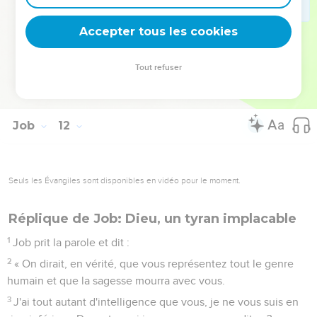
regarderas autour de toi, et tu te coucheras en sécurité.
19
Tu t’allongeras sans personne pour t’inquiéter et
Accepter tous les cookies
beaucoup rechercheront ta faveur.
20
» En revanche, les yeux des méchants s’épuiseront à
Tout refuser
chercher sans succès un refuge. Pouvoir rendre l’âme, voilà
quelle est leur espérance ! »
Job
12
Seuls les Évangiles sont disponibles en vidéo pour le moment.
Réplique de Job: Dieu, un tyran implacable
1
Job prit la parole et dit :
2
« On dirait, en vérité, que vous représentez tout le genre
humain et que la sagesse mourra avec vous.
3
J'ai tout autant d'intelligence que vous, je ne vous suis en