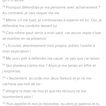
qu’il m’arrive.
14
Pourquoi défendrais-je ma personne avec acharnement ?
Au contraire, je vais risquer ma vie.
15
Même s’il me tuait, je continuerais à espérer en lui. Oui, je
défendrai ma conduite devant lui.
16
Cela même peut servir à mon salut, car aucun impie n'ose
se montrer en sa présence.
17
» Ecoutez attentivement mon propos, prêtez l'oreille à
mon explication !
18
Me voici prêt à défendre ma cause. Je sais que j'ai raison.
19
Qui plaidera contre moi ? Alors je me tairais en effet et
j’expirerais.
20
» Seulement, accorde-moi deux faveurs et je ne me
cacherai pas loin de toi :
21
éloigne ta main de moi et que tes terreurs ne me
tourmentent plus !
22
Puis appelle et moi je répondrai, ou alors je parlerai et tu