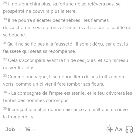
29
Il ne s'enrichira plus, sa fortune ne se relèvera pas, sa
prospérité ne couvrira plus la terre.
30
Il ne pourra s’écarter des ténèbres ; les flammes
dessécheront ses rejetons et Dieu l’écartera par le souffle de
sa bouche.
31
Qu'il ne se fie pas à la fausseté ! Il serait déçu, car c’est la
fausseté qui serait sa récompense.
32
Cela s’accomplira avant la fin de ses jours, et son rameau
ne verdira plus.
33
Comme une vigne, il se dépouillera de ses fruits encore
verts, comme un olivier il fera tomber ses fleurs.
34
» La compagnie de l'impie est stérile, et le feu dévorera les
tentes des hommes corrompus.
35
Il conçoit le mal et donne naissance au malheur, il couve
la tromperie. »
Job
16