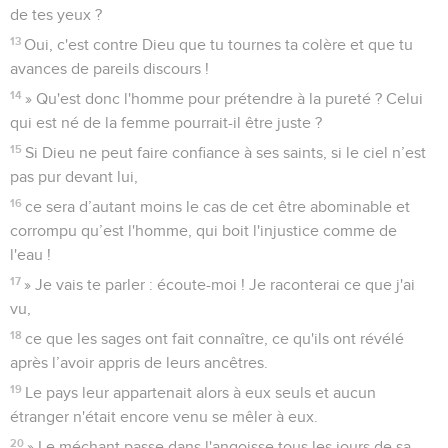
de tes yeux ?
13
Oui, c'est contre Dieu que tu tournes ta colère et que tu
avances de pareils discours !
14
» Qu'est donc l'homme pour prétendre à la pureté ? Celui
qui est né de la femme pourrait-il être juste ?
15
Si Dieu ne peut faire confiance à ses saints, si le ciel n’est
pas pur devant lui,
16
ce sera d’autant moins le cas de cet être abominable et
corrompu qu’est l'homme, qui boit l'injustice comme de
l'eau !
17
» Je vais te parler : écoute-moi ! Je raconterai ce que j'ai
vu,
18
ce que les sages ont fait connaître, ce qu'ils ont révélé
après l’avoir appris de leurs ancêtres.
19
Le pays leur appartenait alors à eux seuls et aucun
étranger n'était encore venu se mêler à eux.
20
» Le méchant passe dans l'angoisse tous les jours de sa