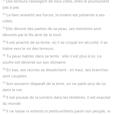
11
Des terreurs l'assiègent de tous côtés, elles le poursuivent
pas à pas.
12
La faim anéantit ses forces, la misère est présente à ses
côtés.
13
Elle dévore des parties de sa peau, ses membres sont
dévorés par le fils aîné de la mort.
14
Il est arraché de sa tente, où il se croyait en sécurité, il se
traîne vers le roi des terreurs.
15
Tu peux habiter dans sa tente : elle n’est plus à lui. Le
soufre est déversé sur son domaine.
16
En bas, ses racines se dessèchent ; en haut, ses branches
sont coupées.
17
Son souvenir disparaît de la terre, on ne parle plus de lui
dans la rue.
18
Il est poussé de la lumière dans les ténèbres, il est expulsé
du monde.
19
Il ne laisse ni enfants ni petits-enfants parmi son peuple, ni