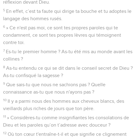
réflexion devant Dieu.
5
En effet, c’est ta faute qui dirige ta bouche et tu adoptes le
langage des hommes rusés.
6
» Ce n'est pas moi, ce sont tes propres paroles qui te
condamnent, ce sont tes propres lèvres qui témoignent
contre toi.
7
Es-tu le premier homme ? As-tu été mis au monde avant les
collines ?
8
As-tu entendu ce qui se dit dans le conseil secret de Dieu ?
As-tu confisqué la sagesse ?
9
Que sais-tu que nous ne sachions pas ? Quelle
connaissance as-tu que nous n'ayons pas ?
10
Il y a parmi nous des hommes aux cheveux blancs, des
vieillards plus riches de jours que ton père.
11
» Considères-tu comme insignifiantes les consolations de
Dieu et les paroles qu’on t’adresse avec douceur ?
12
Où ton cœur t'entraîne-t-il et que signifie ce clignement