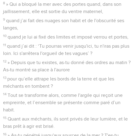
8
» Qui a bloqué la mer avec des portes quand, dans son
jaillissement, elle est sortie du ventre maternel,
9
quand j’ai fait des nuages son habit et de l'obscurité ses
langes,
10
quand je lui ai fixé des limites et imposé verrou et portes,
11
quand j’ai dit : ‘Tu pourras venir jusqu'ici, tu n'iras pas plus
loin. Ici s'arrêtera l'orgueil de tes vagues’ ?
12
» Depuis que tu existes, as-tu donné des ordres au matin ?
As-tu montré sa place à l'aurore
13
pour qu’elle attrape les bords de la terre et que les
méchants en tombent ?
14
Tout se transforme alors, comme l'argile qui reçoit une
empreinte, et l’ensemble se présente comme paré d’un
habit.
15
Quant aux méchants, ils sont privés de leur lumière, et le
bras prêt à agir est brisé.
16
» As-tu pénétré jusqu'aux sources de la mer ? T'es-tu