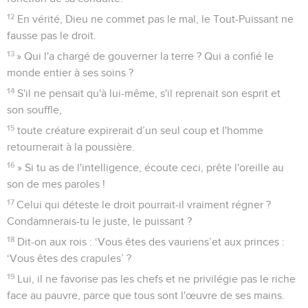
12
En vérité, Dieu ne commet pas le mal, le Tout-Puissant ne
fausse pas le droit.
13
» Qui l'a chargé de gouverner la terre ? Qui a confié le
monde entier à ses soins ?
14
S'il ne pensait qu'à lui-même, s'il reprenait son esprit et
son souffle,
15
toute créature expirerait d’un seul coup et l'homme
retournerait à la poussière.
16
» Si tu as de l'intelligence, écoute ceci, prête l'oreille au
son de mes paroles !
17
Celui qui déteste le droit pourrait-il vraiment régner ?
Condamnerais-tu le juste, le puissant ?
18
Dit-on aux rois : ‘Vous êtes des vauriens’et aux princes :
‘Vous êtes des crapules’ ?
19
Lui, il ne favorise pas les chefs et ne privilégie pas le riche
face au pauvre, parce que tous sont l'œuvre de ses mains.