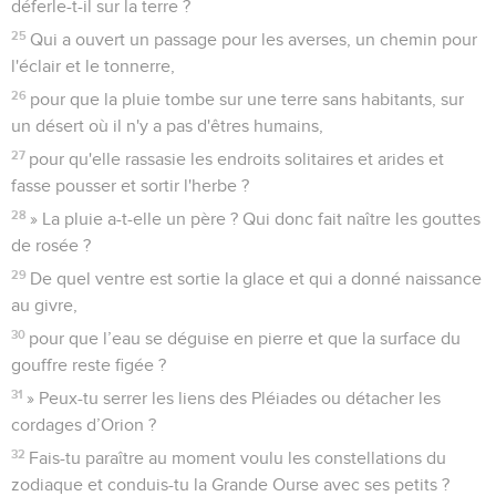
déferle-t-il sur la terre ?
25
Qui a ouvert un passage pour les averses, un chemin pour
l'éclair et le tonnerre,
26
pour que la pluie tombe sur une terre sans habitants, sur
un désert où il n'y a pas d'êtres humains,
27
pour qu'elle rassasie les endroits solitaires et arides et
fasse pousser et sortir l'herbe ?
28
» La pluie a-t-elle un père ? Qui donc fait naître les gouttes
de rosée ?
29
De quel ventre est sortie la glace et qui a donné naissance
au givre,
30
pour que l’eau se déguise en pierre et que la surface du
gouffre reste figée ?
31
» Peux-tu serrer les liens des Pléiades ou détacher les
cordages d’Orion ?
32
Fais-tu paraître au moment voulu les constellations du
zodiaque et conduis-tu la Grande Ourse avec ses petits ?