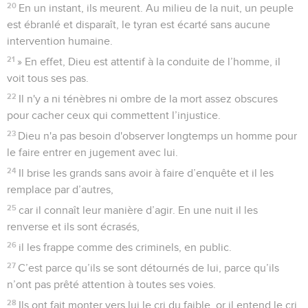
20
En un instant, ils meurent. Au milieu de la nuit, un peuple
est ébranlé et disparaît, le tyran est écarté sans aucune
intervention humaine.
21
» En effet, Dieu est attentif à la conduite de l’homme, il
voit tous ses pas.
22
Il n'y a ni ténèbres ni ombre de la mort assez obscures
pour cacher ceux qui commettent l’injustice.
23
Dieu n'a pas besoin d'observer longtemps un homme pour
le faire entrer en jugement avec lui.
24
Il brise les grands sans avoir à faire d’enquête et il les
remplace par d’autres,
25
car il connaît leur manière d’agir. En une nuit il les
renverse et ils sont écrasés,
26
il les frappe comme des criminels, en public.
27
C’est parce qu’ils se sont détournés de lui, parce qu’ils
n’ont pas prêté attention à toutes ses voies.
28
Ils ont fait monter vers lui le cri du faible, or il entend le cri