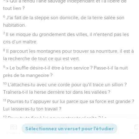
» Qui a rendu l'âne sauvage indépendant et l'a libéré de
tout lien ?
6
J'ai fait de la steppe son domicile, de la terre salée son
habitation.
7
Il se moque du grondement des villes, il n'entend pas les
cris d’un maître.
8
Il parcourt les montagnes pour trouver sa nourriture, il est à
la recherche de tout ce qui est vert.
9
» Le buffle désire-t-il être à ton service ? Passe-t-il la nuit
près de ta mangeoire ?
10
L'attaches-tu avec une corde pour qu'il trace un sillon ?
Traînera-t-il la herse derrière toi dans les vallées ?
11
Pourras-tu t’appuyer sur lui parce que sa force est grande ?
Lui laisseras-tu ton travail ?
12
Peux-tu te fier à lui pour rentrer ta récolte ? La
rassemblera-t-il dans ton aire de battage ?
Contenus
Versions
Commentaires
Strong
Dictionnaire
13
» L'aile des autruches se déploie joyeusement. On dirait