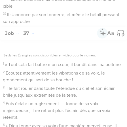
cible.
33
Il s'annonce par son tonnerre, et même le bétail pressent
son approche.
Job
37
Seuls les Évangiles sont disponibles en vidéo pour le moment.
1
» Tout cela fait battre mon cœur, il bondit dans ma poitrine.
2
Ecoutez attentivement les vibrations de sa voix, le
grondement qui sort de sa bouche !
3
Il le fait rouler dans toute l’étendue du ciel et son éclair
brille jusqu'aux extrémités de la terre.
4
Puis éclate un rugissement : il tonne de sa voix
majestueuse ; il ne retient plus l'éclair, dès que sa voix
retentit.
5
» Dieu tonne avec sa voix d'une manière merveilleuse. Il