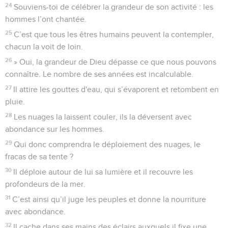
24
Souviens-toi de célébrer la grandeur de son activité : les
hommes l’ont chantée.
25
C’est que tous les êtres humains peuvent la contempler,
chacun la voit de loin.
26
» Oui, la grandeur de Dieu dépasse ce que nous pouvons
connaître. Le nombre de ses années est incalculable.
27
Il attire les gouttes d'eau, qui s’évaporent et retombent en
pluie.
28
Les nuages la laissent couler, ils la déversent avec
abondance sur les hommes.
29
Qui donc comprendra le déploiement des nuages, le
fracas de sa tente ?
30
Il déploie autour de lui sa lumière et il recouvre les
profondeurs de la mer.
31
C’est ainsi qu’il juge les peuples et donne la nourriture
avec abondance.
32
Il cache dans ses mains des éclairs auxquels il fixe une