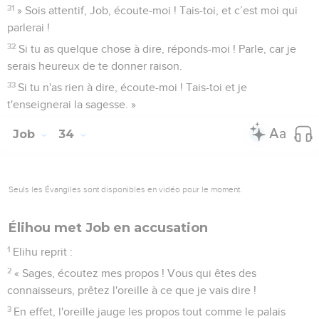
31
» Sois attentif, Job, écoute-moi ! Tais-toi, et c’est moi qui
parlerai !
32
Si tu as quelque chose à dire, réponds-moi ! Parle, car je
serais heureux de te donner raison.
33
Si tu n'as rien à dire, écoute-moi ! Tais-toi et je
t'enseignerai la sagesse. »
Job
34
Seuls les Évangiles sont disponibles en vidéo pour le moment.
Élihou met Job en accusation
1
Elihu reprit :
2
« Sages, écoutez mes propos ! Vous qui êtes des
connaisseurs, prêtez l'oreille à ce que je vais dire !
3
En effet, l'oreille jauge les propos tout comme le palais