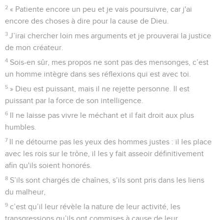
2
« Patiente encore un peu et je vais poursuivre, car j'ai
encore des choses à dire pour la cause de Dieu.
3
J’irai chercher loin mes arguments et je prouverai la justice
de mon créateur.
4
Sois-en sûr, mes propos ne sont pas des mensonges, c’est
un homme intègre dans ses réflexions qui est avec toi.
5
» Dieu est puissant, mais il ne rejette personne. Il est
puissant par la force de son intelligence.
6
Il ne laisse pas vivre le méchant et il fait droit aux plus
humbles.
7
Il ne détourne pas les yeux des hommes justes : il les place
avec les rois sur le trône, il les y fait asseoir définitivement
afin qu'ils soient honorés.
8
S’ils sont chargés de chaînes, s’ils sont pris dans les liens
du malheur,
9
c’est qu’il leur révèle la nature de leur activité, les
transgressions qu’ils ont commises à cause de leur