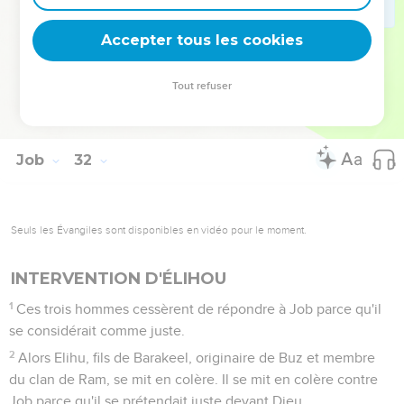
» Si mon terrain crie contre moi et que ses sillons versent
des larmes,
Accepter tous les cookies
39
si j'ai mangé son produit sans le payer et que j'aie fait le
désespoir de ses propriétaires,
Tout refuser
40
qu'il y pousse des ronces au lieu du blé et de la mauvaise
herbe au lieu de l'orge ! » Fin des paroles de Job.
Job
32
Seuls les Évangiles sont disponibles en vidéo pour le moment.
INTERVENTION D'ÉLIHOU
1
Ces trois hommes cessèrent de répondre à Job parce qu'il
se considérait comme juste.
2
Alors Elihu, fils de Barakeel, originaire de Buz et membre
du clan de Ram, se mit en colère. Il se mit en colère contre
Job parce qu'il se prétendait juste devant Dieu,