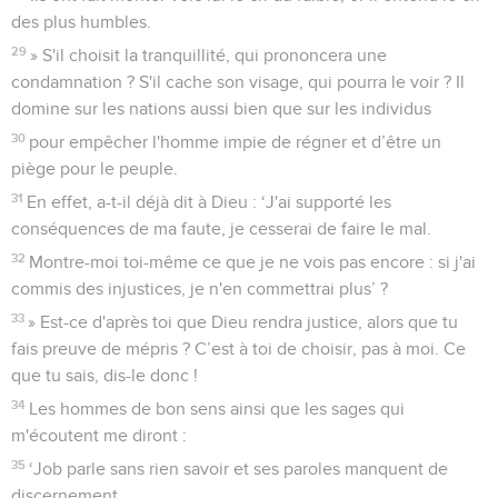
des plus humbles.
29
» S'il choisit la tranquillité, qui prononcera une
condamnation ? S'il cache son visage, qui pourra le voir ? Il
domine sur les nations aussi bien que sur les individus
30
pour empêcher l'homme impie de régner et d’être un
piège pour le peuple.
31
En effet, a-t-il déjà dit à Dieu : ‘J'ai supporté les
conséquences de ma faute, je cesserai de faire le mal.
32
Montre-moi toi-même ce que je ne vois pas encore : si j'ai
commis des injustices, je n'en commettrai plus’ ?
33
» Est-ce d'après toi que Dieu rendra justice, alors que tu
fais preuve de mépris ? C’est à toi de choisir, pas à moi. Ce
que tu sais, dis-le donc !
34
Les hommes de bon sens ainsi que les sages qui
m'écoutent me diront :
35
‘Job parle sans rien savoir et ses paroles manquent de
discernement.