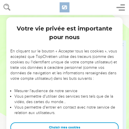
31
Les occupants de ma tente disaient : ‘Peut-on trouver
quelqu’un qui n'ait pas été rassasié grâce à sa viande ?’
Segond 21
32
L'étranger ne passait pas la nuit dehors, j'ouvrais ma porte
Votre vie privée est importante
Job
31
au voyageur.
pour nous
33
» Ai-je, comme Adam, caché ma transgression, cherché à
dissimuler ma faute
En cliquant sur le bouton « Accepter tous les cookies », vous
34
parce que je redoutais le qu’en-dira-t-on, parce que j’étais
acceptez que TopChrétien utilise des traceurs (comme des
effrayé par le mépris des familles au point de garder le
cookies ou l'identifiant unique de votre compte utilisateur) et
traite vos données à caractère personnel (comme vos
silence et de ne pas oser sortir ?
données de navigation et les informations renseignées dans
35
» Si seulement quelqu'un m'écoutait ! Voilà mon dernier
votre compte utilisateur) dans les buts suivants :
mot. Que le Tout-Puissant me réponde ! Quant à la plainte
écrite par mon adversaire,
Mesurer l'audience de notre service
Vous permettre d'utiliser des services tiers tels que de la
36
je la mettrai sur mon épaule, je la porterai sur mon front
vidéo, des cartes du monde…
comme une couronne.
Vous permettre d'entrer en contact avec notre service de
relation aux utilisateurs.
37
Je lui rendrai compte de ma conduite dans le détail, je
m'approcherai de lui comme un prince.
Choisir mes cookies
38