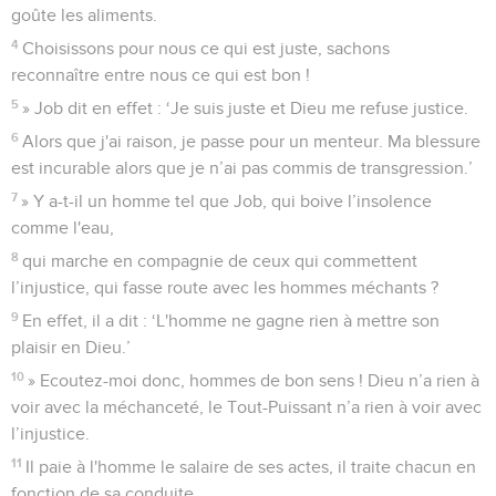
goûte les aliments.
4
Choisissons pour nous ce qui est juste, sachons
reconnaître entre nous ce qui est bon !
5
» Job dit en effet : ‘Je suis juste et Dieu me refuse justice.
6
Alors que j'ai raison, je passe pour un menteur. Ma blessure
est incurable alors que je n’ai pas commis de transgression.’
7
» Y a-t-il un homme tel que Job, qui boive l’insolence
comme l'eau,
8
qui marche en compagnie de ceux qui commettent
l’injustice, qui fasse route avec les hommes méchants ?
9
En effet, il a dit : ‘L'homme ne gagne rien à mettre son
plaisir en Dieu.’
10
» Ecoutez-moi donc, hommes de bon sens ! Dieu n’a rien à
voir avec la méchanceté, le Tout-Puissant n’a rien à voir avec
l’injustice.
11
Il paie à l'homme le salaire de ses actes, il traite chacun en
fonction de sa conduite.