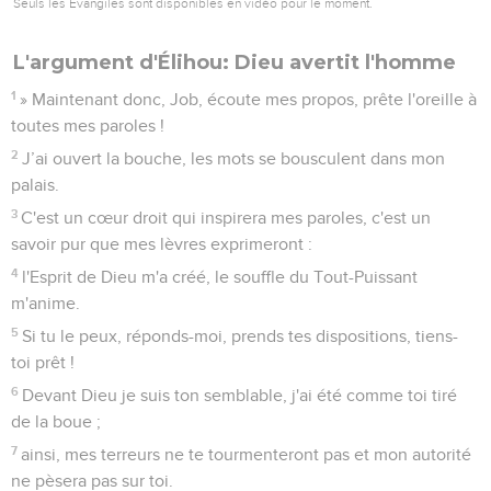
Seuls les Évangiles sont disponibles en vidéo pour le moment.
L'argument d'Élihou: Dieu avertit l'homme
1
» Maintenant donc, Job, écoute mes propos, prête l'oreille à
toutes mes paroles !
2
J’ai ouvert la bouche, les mots se bousculent dans mon
palais.
3
C'est un cœur droit qui inspirera mes paroles, c'est un
savoir pur que mes lèvres exprimeront :
4
l'Esprit de Dieu m'a créé, le souffle du Tout-Puissant
m'anime.
5
Si tu le peux, réponds-moi, prends tes dispositions, tiens-
toi prêt !
6
Devant Dieu je suis ton semblable, j'ai été comme toi tiré
de la boue ;
7
ainsi, mes terreurs ne te tourmenteront pas et mon autorité
ne pèsera pas sur toi.