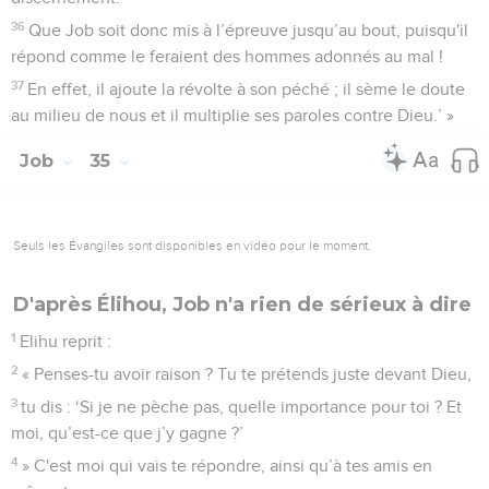
36
Que Job soit donc mis à l’épreuve jusqu’au bout, puisqu'il
répond comme le feraient des hommes adonnés au mal !
37
En effet, il ajoute la révolte à son péché ; il sème le doute
au milieu de nous et il multiplie ses paroles contre Dieu.’ »
Job
35
Seuls les Évangiles sont disponibles en vidéo pour le moment.
D'après Élihou, Job n'a rien de sérieux à dire
1
Elihu reprit :
2
« Penses-tu avoir raison ? Tu te prétends juste devant Dieu,
3
tu dis : ‘Si je ne pèche pas, quelle importance pour toi ? Et
moi, qu’est-ce que j’y gagne ?’
4
» C'est moi qui vais te répondre, ainsi qu’à tes amis en