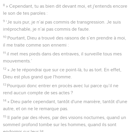
8
» Cependant, tu as bien dit devant moi, et j'entends encore
le son de tes paroles :
9
‘Je suis pur, je n’ai pas commis de transgression. Je suis
irréprochable, je n’ai pas commis de faute.
10
Pourtant, Dieu a trouvé des raisons de s’en prendre à moi,
il me traite comme son ennemi :
11
il met mes pieds dans des entraves, il surveille tous mes
mouvements.’
12
» Je te répondrai que sur ce point-là, tu as tort. En effet,
Dieu est plus grand que l'homme.
13
Pourquoi donc entrer en procès avec lui parce qu’il ne
rend aucun compte de ses actes ?
14
» Dieu parle cependant, tantôt d'une manière, tantôt d'une
autre, et on ne le remarque pas.
15
Il parle par des rêves, par des visions nocturnes, quand un
sommeil profond tombe sur les hommes, quand ils sont
endormis sur leur lit.