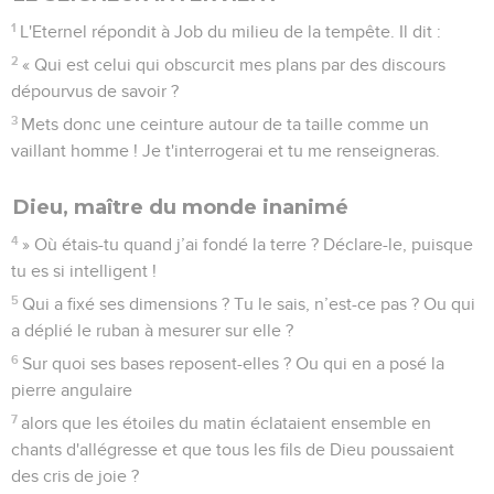
1
L'Eternel répondit à Job du milieu de la tempête. Il dit :
2
« Qui est celui qui obscurcit mes plans par des discours
dépourvus de savoir ?
3
Mets donc une ceinture autour de ta taille comme un
vaillant homme ! Je t'interrogerai et tu me renseigneras.
Dieu, maître du monde inanimé
4
» Où étais-tu quand j’ai fondé la terre ? Déclare-le, puisque
tu es si intelligent !
5
Qui a fixé ses dimensions ? Tu le sais, n’est-ce pas ? Ou qui
a déplié le ruban à mesurer sur elle ?
6
Sur quoi ses bases reposent-elles ? Ou qui en a posé la
pierre angulaire
7
alors que les étoiles du matin éclataient ensemble en
chants d'allégresse et que tous les fils de Dieu poussaient
des cris de joie ?