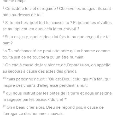
même temps.
5
Considère le ciel et regarde ! Observe les nuages : ils sont
bien au-dessus de toi !
6
Si tu pèches, quel tort lui causes-tu ? Et quand tes révoltes
se multiplient, en quoi cela le touche-t-il ?
7
Si tu es juste, quel cadeau lui fais-tu ou que reçoit-il de ta
part ?
8
» Ta méchanceté ne peut atteindre qu'un homme comme
toi, ta justice ne touchera qu’un être humain.
9
On crie à cause de la violence de l’oppression, on appelle
au secours à cause des actes des grands,
10
mais personne ne dit : ‘Où est Dieu, celui qui m’a fait, qui
inspire des chants d'allégresse pendant la nuit,
11
qui nous instruit par les bêtes de la terre et nous enseigne
la sagesse par les oiseaux du ciel ?’
12
On a beau crier alors, Dieu ne répond pas, à cause de
l’arrogance des hommes mauvais.