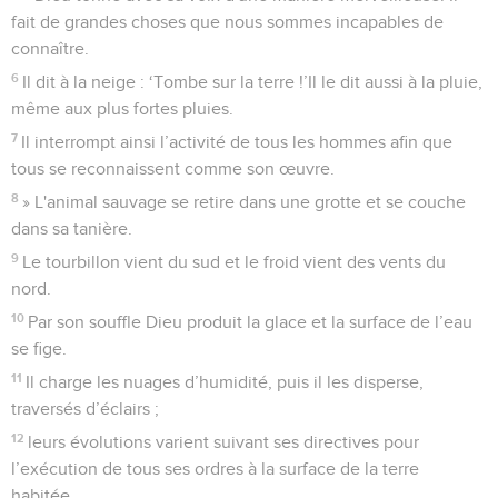
fait de grandes choses que nous sommes incapables de
connaître.
6
Il dit à la neige : ‘Tombe sur la terre !’Il le dit aussi à la pluie,
même aux plus fortes pluies.
7
Il interrompt ainsi l’activité de tous les hommes afin que
tous se reconnaissent comme son œuvre.
8
» L'animal sauvage se retire dans une grotte et se couche
dans sa tanière.
9
Le tourbillon vient du sud et le froid vient des vents du
nord.
10
Par son souffle Dieu produit la glace et la surface de l’eau
se fige.
11
Il charge les nuages d’humidité, puis il les disperse,
traversés d’éclairs ;
12
leurs évolutions varient suivant ses directives pour
l’exécution de tous ses ordres à la surface de la terre
habitée.