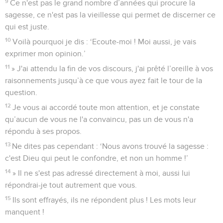
9
Ce n'est pas le grand nombre d’années qui procure la
sagesse, ce n'est pas la vieillesse qui permet de discerner ce
qui est juste.
10
Voilà pourquoi je dis : ‘Ecoute-moi ! Moi aussi, je vais
exprimer mon opinion.’
11
» J'ai attendu la fin de vos discours, j'ai prêté l’oreille à vos
raisonnements jusqu’à ce que vous ayez fait le tour de la
question.
12
Je vous ai accordé toute mon attention, et je constate
qu’aucun de vous ne l'a convaincu, pas un de vous n'a
répondu à ses propos.
13
Ne dites pas cependant : ‘Nous avons trouvé la sagesse :
c'est Dieu qui peut le confondre, et non un homme !’
14
» Il ne s'est pas adressé directement à moi, aussi lui
répondrai-je tout autrement que vous.
15
Ils sont effrayés, ils ne répondent plus ! Les mots leur
manquent !