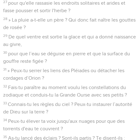
27
pour qu'elle rassasie les endroits solitaires et arides et
fasse pousser et sortir l'herbe ?
28
» La pluie a-t-elle un père ? Qui donc fait naître les gouttes
de rosée ?
29
De quel ventre est sortie la glace et qui a donné naissance
au givre,
30
pour que l’eau se déguise en pierre et que la surface du
gouffre reste figée ?
31
» Peux-tu serrer les liens des Pléiades ou détacher les
cordages d’Orion ?
32
Fais-tu paraître au moment voulu les constellations du
zodiaque et conduis-tu la Grande Ourse avec ses petits ?
33
Connais-tu les règles du ciel ? Peux-tu instaurer l’autorité
de Dieu sur la terre ?
34
Peux-tu élever ta voix jusqu'aux nuages pour que des
torrents d'eau te couvrent ?
35
As-tu lancé des éclairs ? Sont-ils partis ? Te disent-ils :