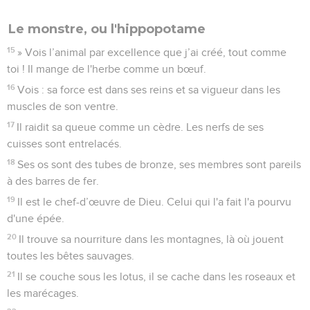
Le monstre, ou l'hippopotame
15
» Vois l’animal par excellence que j’ai créé, tout comme
toi ! Il mange de l'herbe comme un bœuf.
16
Vois : sa force est dans ses reins et sa vigueur dans les
muscles de son ventre.
17
Il raidit sa queue comme un cèdre. Les nerfs de ses
cuisses sont entrelacés.
18
Ses os sont des tubes de bronze, ses membres sont pareils
à des barres de fer.
19
Il est le chef-d’œuvre de Dieu. Celui qui l'a fait l'a pourvu
d'une épée.
20
Il trouve sa nourriture dans les montagnes, là où jouent
toutes les bêtes sauvages.
21
Il se couche sous les lotus, il se cache dans les roseaux et
les marécages.