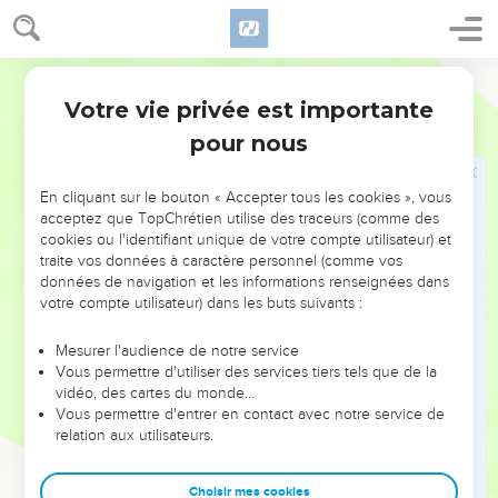
Votre vie privée est importante
pour nous
NE MANQUEZ PAS L’ÉVÉNEMENT
En cliquant sur le bouton « Accepter tous les cookies », vous
DE L’ANNÉE !
acceptez que TopChrétien utilise des traceurs (comme des
cookies ou l'identifiant unique de votre compte utilisateur) et
ET SI LEURS ERREURS POUVAIENT VOUS ÉVITER LES
traite vos données à caractère personnel (comme vos
VOTRES ?
données de navigation et les informations renseignées dans
votre compte utilisateur) dans les buts suivants :
On admire souvent les leaders pour leurs réussites, leur impact,
leur foi ou leur vision. Mais on voit moins les doutes, les erreurs
Mesurer l'audience de notre service
Vous permettre d'utiliser des services tiers tels que de la
et les saisons difficiles qu'ils ont traversés, alors même que ce
vidéo, des cartes du monde…
sont elles qui les ont façonnés.
Vous permettre d'entrer en contact avec notre service de
relation aux utilisateurs.
Dans cette conférence, leaders, entrepreneurs, et responsables
reviennent sur les erreurs marquantes de leur parcours et les
clés pour avancer avec plus de sagesse afin que leurs erreurs
Choisir mes cookies