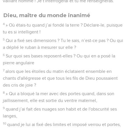
vaillant homme ! Je t'interrogerai et tu me renseigneras.
Dieu, maître du monde inanimé
4
» Où étais-tu quand j’ai fondé la terre ? Déclare-le, puisque
tu es si intelligent !
5
Qui a fixé ses dimensions ? Tu le sais, n’est-ce pas ? Ou qui
a déplié le ruban à mesurer sur elle ?
6
Sur quoi ses bases reposent-elles ? Ou qui en a posé la
pierre angulaire
7
alors que les étoiles du matin éclataient ensemble en
chants d'allégresse et que tous les fils de Dieu poussaient
des cris de joie ?
8
» Qui a bloqué la mer avec des portes quand, dans son
jaillissement, elle est sortie du ventre maternel,
9
quand j’ai fait des nuages son habit et de l'obscurité ses
langes,
10
quand je lui ai fixé des limites et imposé verrou et portes,