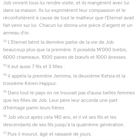
Job vinrent tous lui rendre visite, et ils mangèrent avec lui
dans sa maison. Ils lui exprimèrent leur compassion et le
réconfortèrent à cause de tout le malheur que l'Eternel avait
fait venir sur lui. Chacun lui donna une pièce d’argent et un
anneau d'or.
12
L'Eternel bénit la dernière partie de la vie de Job
beaucoup plus que la première. Il posséda 14'000 brebis,
6000 chameaux, 1000 paires de bœufs et 1000 ânesses.
13
Il eut aussi 7 fils et 3 filles :
14
il appela la première Jemima, la deuxième Ketsia et la
troisième Kéren-Happuc.
15
Dans tout le pays on ne trouvait pas d'aussi belles femmes
que les filles de Job. Leur père leur accorda une part
d'héritage parmi leurs frères.
16
Job vécut après cela 140 ans, et il vit ses fils et les
descendants de ses fils jusqu'à la quatrième génération.
17
Puis il mourut, âgé et rassasié de jours.