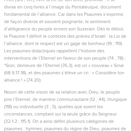
divise en cinq livres à l’image du Pentateuque, document
fondamental de l’alliance. Car dans les Psaumes s’exprime,
de façon diverse et souvent poignante, le sentiment
d’allégeance du peuple envers son Suzerain. Dès le début,
le Psaume 1 définit le contexte des prières d’Israël : la Loi de
l’alliance, dont le respect est un gage de bonheur (19 ; 119).
Les psaumes didactiques rappellent l’histoire des
interventions de l’Eternel en faveur de son peuple (74 ; 78) ;
*Sion, demeure de l’Eternel (76.3), est un « nouveau » Sinaï
(68.9,17-18), et des psaumes s’élève un cri : « Considère ton
alliance ! » (74.20).
Nourri de cette vision de sa relation avec Dieu, le peuple
prie l’Eternel, de manière communautaire (12 ; 44), liturgique
(118) ou individuelle (3 ; 5), quelles que soient les
circonstances, comptant sur la seule grâce du Seigneur
(32.1-2 ; 115.1). On a ainsi défini plusieurs catégories de
psaumes : hymnes, psaumes du règne de Dieu, psaumes de