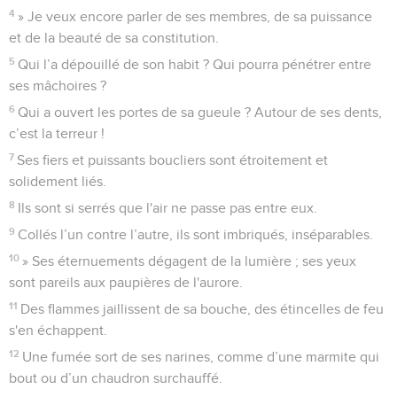
4
» Je veux encore parler de ses membres, de sa puissance
et de la beauté de sa constitution.
5
Qui l’a dépouillé de son habit ? Qui pourra pénétrer entre
ses mâchoires ?
6
Qui a ouvert les portes de sa gueule ? Autour de ses dents,
c’est la terreur !
7
Ses fiers et puissants boucliers sont étroitement et
solidement liés.
8
Ils sont si serrés que l'air ne passe pas entre eux.
9
Collés l’un contre l’autre, ils sont imbriqués, inséparables.
10
» Ses éternuements dégagent de la lumière ; ses yeux
sont pareils aux paupières de l'aurore.
11
Des flammes jaillissent de sa bouche, des étincelles de feu
s'en échappent.
12
Une fumée sort de ses narines, comme d’une marmite qui
bout ou d’un chaudron surchauffé.