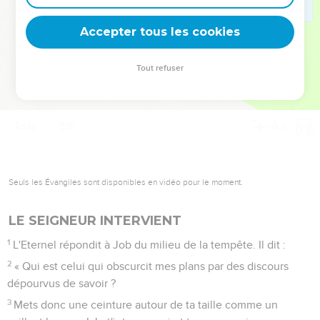
deviennent vos tremplins. Que vous guidiez un ministère, une
équipe, un groupe ou une famille, leur expérience est faite
Accepter tous les cookies
pour vous.
Tout refuser
Je découvre l’événement
Job
38
Seuls les Évangiles sont disponibles en vidéo pour le moment.
LE SEIGNEUR INTERVIENT
1
L'Eternel répondit à Job du milieu de la tempête. Il dit :
2
« Qui est celui qui obscurcit mes plans par des discours
dépourvus de savoir ?
3
Mets donc une ceinture autour de ta taille comme un