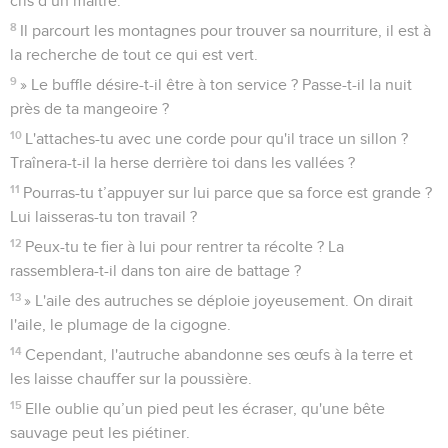
cris d’un maître.
8
Il parcourt les montagnes pour trouver sa nourriture, il est à
la recherche de tout ce qui est vert.
9
» Le buffle désire-t-il être à ton service ? Passe-t-il la nuit
près de ta mangeoire ?
10
L'attaches-tu avec une corde pour qu'il trace un sillon ?
Traînera-t-il la herse derrière toi dans les vallées ?
11
Pourras-tu t’appuyer sur lui parce que sa force est grande ?
Lui laisseras-tu ton travail ?
12
Peux-tu te fier à lui pour rentrer ta récolte ? La
rassemblera-t-il dans ton aire de battage ?
13
» L'aile des autruches se déploie joyeusement. On dirait
l'aile, le plumage de la cigogne.
14
Cependant, l'autruche abandonne ses œufs à la terre et
les laisse chauffer sur la poussière.
15
Elle oublie qu’un pied peut les écraser, qu'une bête
sauvage peut les piétiner.