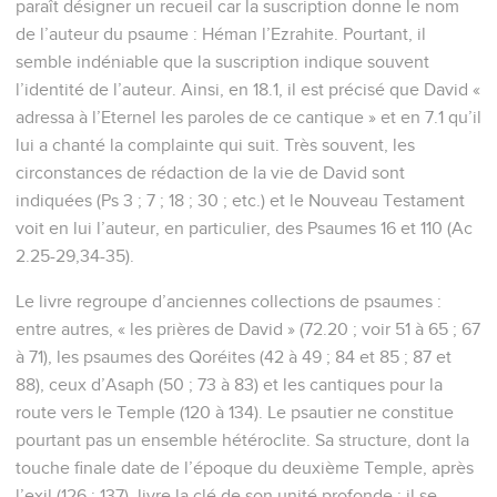
paraît désigner un recueil car la suscription donne le nom
de l’auteur du psaume : Héman l’Ezrahite. Pourtant, il
semble indéniable que la suscription indique souvent
l’identité de l’auteur. Ainsi, en 18.1, il est précisé que David «
adressa à l’Eternel les paroles de ce cantique » et en 7.1 qu’il
lui a chanté la complainte qui suit. Très souvent, les
circonstances de rédaction de la vie de David sont
indiquées (Ps 3 ; 7 ; 18 ; 30 ; etc.) et le Nouveau Testament
voit en lui l’auteur, en particulier, des Psaumes 16 et 110 (Ac
2.25-29,34-35).
Le livre regroupe d’anciennes collections de psaumes :
entre autres, « les prières de David » (72.20 ; voir 51 à 65 ; 67
à 71), les psaumes des Qoréites (42 à 49 ; 84 et 85 ; 87 et
88), ceux d’Asaph (50 ; 73 à 83) et les cantiques pour la
route vers le Temple (120 à 134). Le psautier ne constitue
pourtant pas un ensemble hétéroclite. Sa structure, dont la
touche finale date de l’époque du deuxième Temple, après
l’exil (126 ; 137), livre la clé de son unité profonde : il se