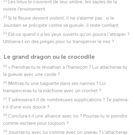
22
Les lotus le couvrent de leur ombre, les saules de la
rivière l'environnent.
23
Si le fleuve devient violent, il ne s'alarme pas ; si le
Jourdain se précipite contre sa gueule, il reste confiant.
24
Est-ce quand il a les yeux ouverts qu'on pourra l’attraper ?
Utilisera-t-on des pièges pour lui transpercer le nez ?
Le grand dragon ou le crocodile
25
» Prendras-tu le léviathan à l'hameçon ? Lui attacheras-tu
la gueule avec une corde ?
26
Mettras-tu une baguette dans ses narines ? Lui
transperceras-tu la mâchoire avec un crochet ?
27
T’adressera-t-il de nombreuses supplications ? Te parlera-
t-il d'une voix douce ?
28
Conclura-t-il une alliance avec toi ? Pourras-tu le prendre
comme esclave pour toujours ?
29
Joueras-tu avec lui comme avec un oiseau ? L'attacheras-