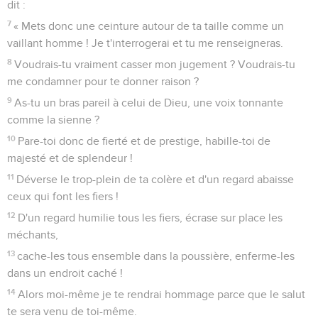
dit :
7
« Mets donc une ceinture autour de ta taille comme un
vaillant homme ! Je t'interrogerai et tu me renseigneras.
8
Voudrais-tu vraiment casser mon jugement ? Voudrais-tu
me condamner pour te donner raison ?
9
As-tu un bras pareil à celui de Dieu, une voix tonnante
comme la sienne ?
10
Pare-toi donc de fierté et de prestige, habille-toi de
majesté et de splendeur !
11
Déverse le trop-plein de ta colère et d'un regard abaisse
ceux qui font les fiers !
12
D'un regard humilie tous les fiers, écrase sur place les
méchants,
13
cache-les tous ensemble dans la poussière, enferme-les
dans un endroit caché !
14
Alors moi-même je te rendrai hommage parce que le salut
te sera venu de toi-même.