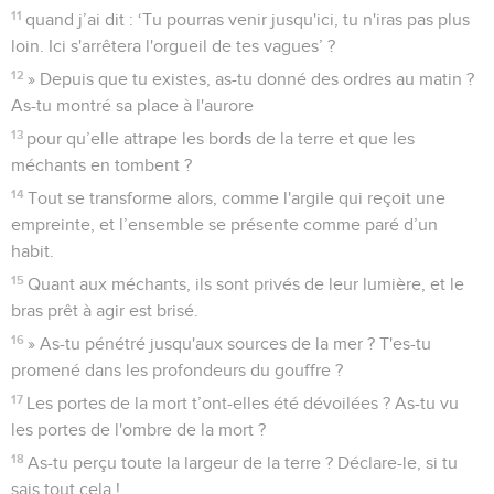
11
quand j’ai dit : ‘Tu pourras venir jusqu'ici, tu n'iras pas plus
loin. Ici s'arrêtera l'orgueil de tes vagues’ ?
12
» Depuis que tu existes, as-tu donné des ordres au matin ?
As-tu montré sa place à l'aurore
13
pour qu’elle attrape les bords de la terre et que les
méchants en tombent ?
14
Tout se transforme alors, comme l'argile qui reçoit une
empreinte, et l’ensemble se présente comme paré d’un
habit.
15
Quant aux méchants, ils sont privés de leur lumière, et le
bras prêt à agir est brisé.
16
» As-tu pénétré jusqu'aux sources de la mer ? T'es-tu
promené dans les profondeurs du gouffre ?
17
Les portes de la mort t’ont-elles été dévoilées ? As-tu vu
les portes de l'ombre de la mort ?
18
As-tu perçu toute la largeur de la terre ? Déclare-le, si tu
sais tout cela !