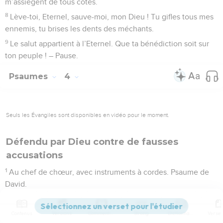
m’assiègent de tous côtés.
8
Lève-toi, Eternel, sauve-moi, mon Dieu ! Tu gifles tous mes
ennemis, tu brises les dents des méchants.
9
Le salut appartient à l’Eternel. Que ta bénédiction soit sur
ton peuple ! – Pause.
Psaumes
4
Seuls les Évangiles sont disponibles en vidéo pour le moment.
Défendu par Dieu contre de fausses
accusations
1
Au chef de chœur, avec instruments à cordes. Psaume de
David.
2
Quand je crie, réponds-moi, Dieu de ma justice ! Quand
j’étais dans la détresse, tu m’as mis au large. Aie pitié de
Contenus
Versions
Commentaires
Strong
Dictionnaire
moi, écoute ma prière !