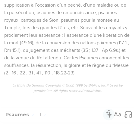
supplication à l’occasion d’un péché, d’une maladie ou de
la persécution, psaumes de reconnaissance, psaumes
royaux, cantiques de Sion, psaumes pour la montée au
Temple, lors des grandes fêtes, etc. Souvent les croyants y
proclament leur espérance : l’espérance d’une libération de
la mort (49.16), de la conversion des nations païennes (117.1 ;
Rm 15.1), du jugement des méchants (35 ; 137 ; Ap 6.9s.) et
de la venue du Roi attendu. Car les Psaumes annoncent les
souffrances, la résurrection, la gloire et le règne du *Messie
(2 ; 16 ; 22 ; 31 ; 41 ; 110 ; 118.22-23).
La Bible Du Semeur Copyright © 1992, 1999 by Biblica, Inc.® Used by
permission. All rights reserved worldwide.
Psaumes
1