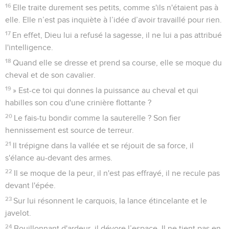
16
Elle traite durement ses petits, comme s'ils n'étaient pas à
elle. Elle n’est pas inquiète à l’idée d’avoir travaillé pour rien.
17
En effet, Dieu lui a refusé la sagesse, il ne lui a pas attribué
l'intelligence.
18
Quand elle se dresse et prend sa course, elle se moque du
cheval et de son cavalier.
19
» Est-ce toi qui donnes la puissance au cheval et qui
habilles son cou d'une crinière flottante ?
20
Le fais-tu bondir comme la sauterelle ? Son fier
hennissement est source de terreur.
21
Il trépigne dans la vallée et se réjouit de sa force, il
s'élance au-devant des armes.
22
Il se moque de la peur, il n'est pas effrayé, il ne recule pas
devant l'épée.
23
Sur lui résonnent le carquois, la lance étincelante et le
javelot.
24
Bouillonnant d'ardeur, il dévore l’espace. Il ne tient pas en