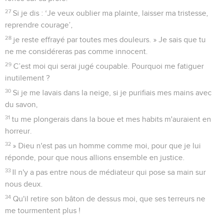
27
Si je dis : ‘Je veux oublier ma plainte, laisser ma tristesse,
reprendre courage’,
28
je reste effrayé par toutes mes douleurs. » Je sais que tu
ne me considéreras pas comme innocent.
29
C’est moi qui serai jugé coupable. Pourquoi me fatiguer
inutilement ?
30
Si je me lavais dans la neige, si je purifiais mes mains avec
du savon,
31
tu me plongerais dans la boue et mes habits m'auraient en
horreur.
32
» Dieu n'est pas un homme comme moi, pour que je lui
réponde, pour que nous allions ensemble en justice.
33
Il n'y a pas entre nous de médiateur qui pose sa main sur
nous deux.
34
Qu'il retire son bâton de dessus moi, que ses terreurs ne
me tourmentent plus !