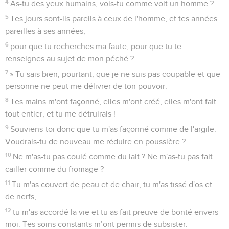
4
As-tu des yeux humains, vois-tu comme voit un homme ?
5
Tes jours sont-ils pareils à ceux de l'homme, et tes années
pareilles à ses années,
6
pour que tu recherches ma faute, pour que tu te
renseignes au sujet de mon péché ?
7
» Tu sais bien, pourtant, que je ne suis pas coupable et que
personne ne peut me délivrer de ton pouvoir.
8
Tes mains m'ont façonné, elles m'ont créé, elles m'ont fait
tout entier, et tu me détruirais !
9
Souviens-toi donc que tu m'as façonné comme de l'argile.
Voudrais-tu de nouveau me réduire en poussière ?
10
Ne m'as-tu pas coulé comme du lait ? Ne m'as-tu pas fait
cailler comme du fromage ?
11
Tu m'as couvert de peau et de chair, tu m'as tissé d'os et
de nerfs,
12
tu m'as accordé la vie et tu as fait preuve de bonté envers
moi. Tes soins constants m’ont permis de subsister.