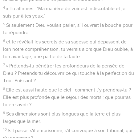
4
» Tu affirmes : ‘Ma manière de voir est indiscutable et je
suis pur à tes yeux.’
5
Si seulement Dieu voulait parler, s'il ouvrait la bouche pour
te répondre
6
et te révélait les secrets de sa sagesse qui dépassent de
loin notre compréhension, tu verrais alors que Dieu oublie, à
ton avantage, une partie de ta faute.
7
» Prétends-tu pénétrer les profondeurs de la pensée de
Dieu ? Prétends-tu découvrir ce qui touche à la perfection du
Tout-Puissant ?
8
Elle est aussi haute que le ciel : comment t’y prendras-tu ?
Elle est plus profonde que le séjour des morts : que pourras-
tu en savoir ?
9
Ses dimensions sont plus longues que la terre et plus
larges que la mer.
10
S'il passe, s'il emprisonne, s'il convoque à son tribunal, qui
s'y opposera ?