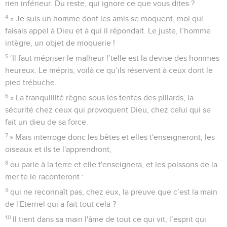
rien inférieur. Du reste, qui ignore ce que vous dites ?
4
» Je suis un homme dont les amis se moquent, moi qui
faisais appel à Dieu et à qui il répondait. Le juste, l’homme
intègre, un objet de moquerie !
5
‘Il faut mépriser le malheur !’telle est la devise des hommes
heureux. Le mépris, voilà ce qu’ils réservent à ceux dont le
pied trébuche.
6
» La tranquillité règne sous les tentes des pillards, la
sécurité chez ceux qui provoquent Dieu, chez celui qui se
fait un dieu de sa force.
7
» Mais interroge donc les bêtes et elles t'enseigneront, les
oiseaux et ils te l'apprendront,
8
ou parle à la terre et elle t'enseignera, et les poissons de la
mer te le raconteront :
9
qui ne reconnaît pas, chez eux, la preuve que c’est la main
de l'Eternel qui a fait tout cela ?
10
Il tient dans sa main l'âme de tout ce qui vit, l’esprit qui