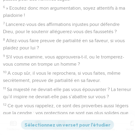
6
» Ecoutez donc mon argumentation, soyez attentifs à ma
plaidoirie !
7
Lancerez-vous des affirmations injustes pour défendre
Dieu, pour le soutenir alléguerez-vous des faussetés ?
8
Allez-vous faire preuve de partialité en sa faveur, si vous
plaidez pour lui ?
9
S'il vous examine, vous approuvera-t-il, ou le tromperez-
vous comme on trompe un homme ?
10
A coup sûr, il vous le reprochera, si vous faites, même
secrètement, preuve de partialité en sa faveur.
11
Sa majesté ne devrait-elle pas vous épouvanter ? La terreur
qu’il inspire ne devrait-elle pas s’abattre sur vous ?
12
Ce que vous rappelez, ce sont des proverbes aussi légers
que la cendre ; vos protections ne sont pas plus solides que
l’argile.
13
» Taisez-vous, laissez-moi, c’est moi qui veux parler, quoi
Contenus
Versions
Commentaires
Strong
Dictionnaire