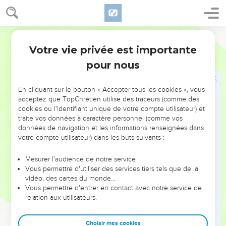
12
» Une parole est arrivée furtivement jusqu'à moi, et mon
oreille en a perçu les sons légers.
Segond 21
13
Au moment où les pensées sont agitées par les visions de
Votre vie privée est importante
Job
4
la nuit, quand un sommeil profond tombe sur les hommes,
pour nous
14
j’ai été saisi de frayeur et d'épouvante et tous mes os ont
tremblé.
En cliquant sur le bouton « Accepter tous les cookies », vous
15
Un esprit est passé près de mon visage, tous les poils de
acceptez que TopChrétien utilise des traceurs (comme des
mon corps se sont hérissés.
cookies ou l'identifiant unique de votre compte utilisateur) et
traite vos données à caractère personnel (comme vos
16
Quelqu’un se tenait là. Je ne le reconnaissais pas. Une
données de navigation et les informations renseignées dans
silhouette était devant mes yeux. Il y a d’abord eu un
votre compte utilisateur) dans les buts suivants :
silence, puis j'ai entendu sa voix :
Mesurer l'audience de notre service
17
‘L'homme pourrait-il être juste devant Dieu ? Pourrait-il
Vous permettre d'utiliser des services tiers tels que de la
être pur devant celui qui l'a fait ?
vidéo, des cartes du monde…
18
Vous permettre d'entrer en contact avec notre service de
Si Dieu ne peut faire confiance à ses serviteurs, s'il trouve
relation aux utilisateurs.
des défauts chez ses anges,
19
ce sera d’autant plus le cas pour ceux qui habitent des
Choisir mes cookies