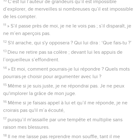
10
C’est lui l’auteur de grandeurs qu’il est impossible
d’explorer, de merveilles si nombreuses qu’il est impossible
de les compter.
11
» S’il passe près de moi, je ne le vois pas ; s’il disparaît, je
ne m’en aperçois pas.
12
S'il arrache, qui s'y opposera ? Qui lui dira : ‘Que fais-tu ?’
13
Dieu ne retire pas sa colère ; devant lui les appuis de
l’orgueilleux s’effondrent.
14
» Et moi, comment pourrais-je lui répondre ? Quels mots
pourrais-je choisir pour argumenter avec lui ?
15
Même si je suis juste, je ne répondrai pas. Je ne peux
qu'implorer la grâce de mon juge.
16
Même si je faisais appel à lui et qu’il me réponde, je ne
croirais pas qu'il m’a écouté,
17
puisqu’il m'assaille par une tempête et multiplie sans
raison mes blessures.
18
Il ne me laisse pas reprendre mon souffle, tant il me