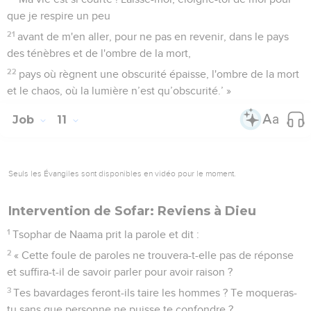
que je respire un peu
21
avant de m'en aller, pour ne pas en revenir, dans le pays
des ténèbres et de l'ombre de la mort,
22
pays où règnent une obscurité épaisse, l'ombre de la mort
et le chaos, où la lumière n’est qu’obscurité.’ »
Job
11
Seuls les Évangiles sont disponibles en vidéo pour le moment.
Intervention de Sofar: Reviens à Dieu
1
Tsophar de Naama prit la parole et dit :
2
« Cette foule de paroles ne trouvera-t-elle pas de réponse
et suffira-t-il de savoir parler pour avoir raison ?
3
Tes bavardages feront-ils taire les hommes ? Te moqueras-
tu sans que personne ne puisse te confondre ?