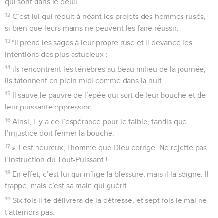
qui sont dans le deuil.
12
C’est lui qui réduit à néant les projets des hommes rusés,
si bien que leurs mains ne peuvent les faire réussir.
13
*Il prend les sages à leur propre ruse et il devance les
intentions des plus astucieux :
14
ils rencontrent les ténèbres au beau milieu de la journée,
ils tâtonnent en plein midi comme dans la nuit.
15
Il sauve le pauvre de l’épée qui sort de leur bouche et de
leur puissante oppression.
16
Ainsi, il y a de l’espérance pour le faible, tandis que
l’injustice doit fermer la bouche.
17
» Il est heureux, l'homme que Dieu corrige. Ne rejette pas
l’instruction du Tout-Puissant !
18
En effet, c’est lui qui inflige la blessure, mais il la soigne. Il
frappe, mais c’est sa main qui guérit.
19
Six fois il te délivrera de la détresse, et sept fois le mal ne
t'atteindra pas.