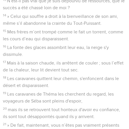
N’est-il pas vrai que je suis dépourvu de ressources, que le
succès a été chassé loin de moi ?
14
» Celui qui souffre a droit à la bienveillance de son ami,
même s’il abandonne la crainte du Tout-Puissant.
15
Mes frères m’ont trompé comme le fait un torrent, comme
les cours d’eau qui disparaissent.
16
La fonte des glaces assombrit leur eau, la neige s'y
dissimule.
17
Mais à la saison chaude, ils arrêtent de couler ; sous l’effet
de la chaleur, leur lit devient tout sec.
18
Les caravanes quittent leur chemin, s'enfoncent dans le
désert et disparaissent.
19
Les caravanes de Théma les cherchent du regard, les
voyageurs de Séba sont pleins d'espoir,
20
mais ils se retrouvent tout honteux d'avoir eu confiance,
ils sont tout désappointés quand ils y arrivent.
21
» De fait, maintenant, vous n’êtes pas vraiment présents