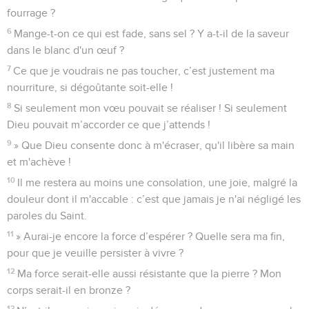
fourrage ?
6
Mange-t-on ce qui est fade, sans sel ? Y a-t-il de la saveur
dans le blanc d'un œuf ?
7
Ce que je voudrais ne pas toucher, c’est justement ma
nourriture, si dégoûtante soit-elle !
8
Si seulement mon vœu pouvait se réaliser ! Si seulement
Dieu pouvait m’accorder ce que j’attends !
9
» Que Dieu consente donc à m'écraser, qu'il libère sa main
et m'achève !
10
Il me restera au moins une consolation, une joie, malgré la
douleur dont il m'accable : c’est que jamais je n'ai négligé les
paroles du Saint.
11
» Aurai-je encore la force d’espérer ? Quelle sera ma fin,
pour que je veuille persister à vivre ?
12
Ma force serait-elle aussi résistante que la pierre ? Mon
corps serait-il en bronze ?
13