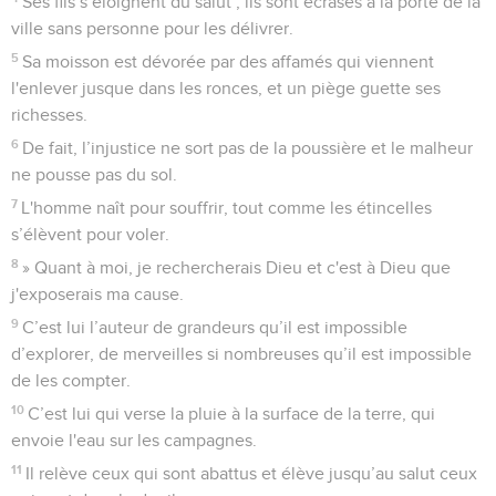
Ses fils s’éloignent du salut ; ils sont écrasés à la porte de la
ville sans personne pour les délivrer.
5
Sa moisson est dévorée par des affamés qui viennent
l'enlever jusque dans les ronces, et un piège guette ses
richesses.
6
De fait, l’injustice ne sort pas de la poussière et le malheur
ne pousse pas du sol.
7
L'homme naît pour souffrir, tout comme les étincelles
s’élèvent pour voler.
8
» Quant à moi, je rechercherais Dieu et c'est à Dieu que
j'exposerais ma cause.
9
C’est lui l’auteur de grandeurs qu’il est impossible
d’explorer, de merveilles si nombreuses qu’il est impossible
de les compter.
10
C’est lui qui verse la pluie à la surface de la terre, qui
envoie l'eau sur les campagnes.
11
Il relève ceux qui sont abattus et élève jusqu’au salut ceux