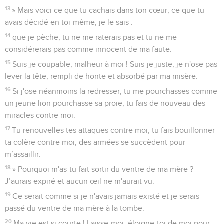
13
» Mais voici ce que tu cachais dans ton cœur, ce que tu
avais décidé en toi-même, je le sais :
14
que je pèche, tu ne me raterais pas et tu ne me
considérerais pas comme innocent de ma faute.
15
Suis-je coupable, malheur à moi ! Suis-je juste, je n'ose pas
lever la tête, rempli de honte et absorbé par ma misère.
16
Si j'ose néanmoins la redresser, tu me pourchasses comme
un jeune lion pourchasse sa proie, tu fais de nouveau des
miracles contre moi.
17
Tu renouvelles tes attaques contre moi, tu fais bouillonner
ta colère contre moi, des armées se succèdent pour
m’assaillir.
18
» Pourquoi m'as-tu fait sortir du ventre de ma mère ?
J’aurais expiré et aucun œil ne m'aurait vu.
19
Ce serait comme si je n'avais jamais existé et je serais
passé du ventre de ma mère à la tombe.
20
Ma vie est si courte ! Laisse-moi, éloigne-toi de moi pour