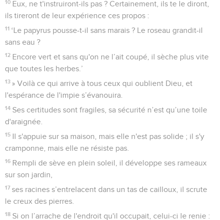
10
Eux, ne t'instruiront-ils pas ? Certainement, ils te le diront,
ils tireront de leur expérience ces propos :
11
‘Le papyrus pousse-t-il sans marais ? Le roseau grandit-il
sans eau ?
12
Encore vert et sans qu'on ne l’ait coupé, il sèche plus vite
que toutes les herbes.’
13
» Voilà ce qui arrive à tous ceux qui oublient Dieu, et
l'espérance de l'impie s’évanouira.
14
Ses certitudes sont fragiles, sa sécurité n’est qu’une toile
d'araignée.
15
Il s'appuie sur sa maison, mais elle n'est pas solide ; il s'y
cramponne, mais elle ne résiste pas.
16
Rempli de sève en plein soleil, il développe ses rameaux
sur son jardin,
17
ses racines s’entrelacent dans un tas de cailloux, il scrute
le creux des pierres.
18
Si on l’arrache de l'endroit qu'il occupait, celui-ci le renie :