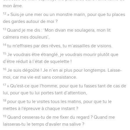
mon âme.
12
» Suis-je une mer ou un monstre marin, pour que tu places
des gardes autour de moi ?
13
Quand je me dis : ‘Mon divan me soulagera, mon lit
calmera mes douleurs’,
14
tu m'effraies par des rêves, tu m’assailles de visions.
15
Je voudrais être étranglé, je voudrais mourir plutôt que
d’être réduit à l’état de squelette !
16
Je suis dégoûté ! Je n’en ai plus pour longtemps. Laisse-
moi, car ma vie est sans consistance.
17
» Qu'est-ce que l'homme, pour que tu fasses tant de cas de
lui, pour que tu lui portes tant d’attention,
18
pour que tu le visites tous les matins, pour que tu le
mettes à l'épreuve à chaque instant ?
19
Quand cesseras-tu de me fixer du regard ? Quand me
laisseras-tu le temps d'avaler ma salive ?