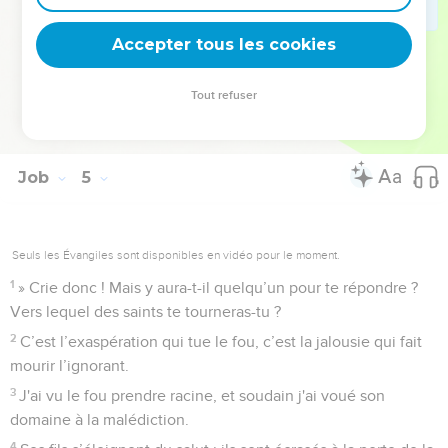
maisons d'argile aux fondations posées dans la poussière et
qui peuvent être écrasés plus vite qu’une mite !
Accepter tous les cookies
20
Il suffit d’une journée pour les briser ; ils disparaissent
définitivement et personne n'y prête attention.
Tout refuser
21
Le cordage de leur vie est-il coupé, ils meurent sans avoir
acquis la sagesse.’
Job
5
Seuls les Évangiles sont disponibles en vidéo pour le moment.
1
» Crie donc ! Mais y aura-t-il quelqu’un pour te répondre ?
Vers lequel des saints te tourneras-tu ?
2
C’est l’exaspération qui tue le fou, c’est la jalousie qui fait
mourir l’ignorant.
3
J'ai vu le fou prendre racine, et soudain j'ai voué son
domaine à la malédiction.
4