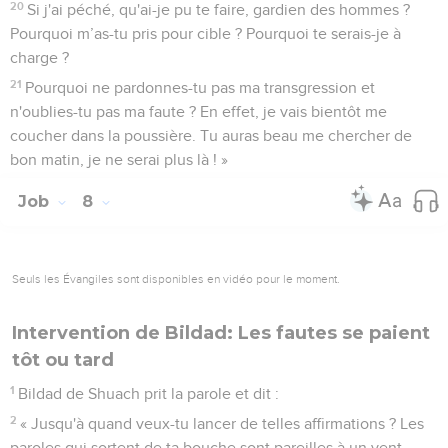
20
Si j'ai péché, qu'ai-je pu te faire, gardien des hommes ?
Pourquoi m’as-tu pris pour cible ? Pourquoi te serais-je à
charge ?
21
Pourquoi ne pardonnes-tu pas ma transgression et
n'oublies-tu pas ma faute ? En effet, je vais bientôt me
coucher dans la poussière. Tu auras beau me chercher de
bon matin, je ne serai plus là ! »
Job
8
Seuls les Évangiles sont disponibles en vidéo pour le moment.
Intervention de Bildad: Les fautes se paient
tôt ou tard
1
Bildad de Shuach prit la parole et dit :
2
« Jusqu'à quand veux-tu lancer de telles affirmations ? Les
paroles qui sortent de ta bouche sont pareilles à un vent