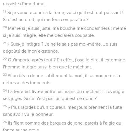
rassasie d'amertume.
19
Si je veux recourir à la force, voici qu’il est tout-puissant !
Si c’est au droit, qui me fera comparaître ?
20
Même si je suis juste, ma bouche me condamnera ; même
si je suis intègre, elle me déclarera coupable.
21
» Suis-je intègre ? Je ne le sais pas moi-même. Je suis
dégoûté de mon existence.
22
Qu'importe après tout ? En effet, j'ose le dire, il extermine
l'homme intègre aussi bien que le méchant.
23
Si un fléau donne subitement la mort, il se moque de la
détresse des innocents.
24
La terre est livrée entre les mains du méchant : il aveugle
ses juges. Si ce n'est pas lui, qui est-ce donc ?
25
» Plus rapides qu'un coureur, mes jours prennent la fuite
sans avoir vu le bonheur.
26
Ils filent comme des barques de jonc, pareils à l'aigle qui
fonce sur sa proie.