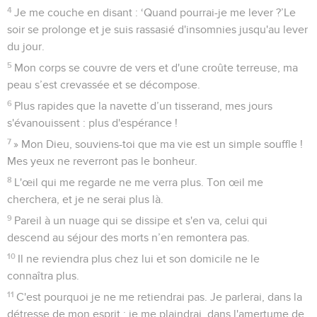
4
Je me couche en disant : ‘Quand pourrai-je me lever ?’Le
soir se prolonge et je suis rassasié d'insomnies jusqu'au lever
du jour.
5
Mon corps se couvre de vers et d'une croûte terreuse, ma
peau s’est crevassée et se décompose.
6
Plus rapides que la navette d’un tisserand, mes jours
s'évanouissent : plus d'espérance !
7
» Mon Dieu, souviens-toi que ma vie est un simple souffle !
Mes yeux ne reverront pas le bonheur.
8
L'œil qui me regarde ne me verra plus. Ton œil me
cherchera, et je ne serai plus là.
9
Pareil à un nuage qui se dissipe et s'en va, celui qui
descend au séjour des morts n’en remontera pas.
10
Il ne reviendra plus chez lui et son domicile ne le
connaîtra plus.
11
C'est pourquoi je ne me retiendrai pas. Je parlerai, dans la
détresse de mon esprit ; je me plaindrai, dans l'amertume de