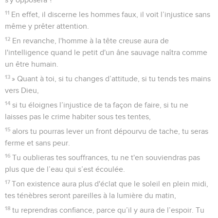
11
En effet, il discerne les hommes faux, il voit l’injustice sans
même y prêter attention.
12
En revanche, l'homme à la tête creuse aura de
l'intelligence quand le petit d'un âne sauvage naîtra comme
un être humain.
13
» Quant à toi, si tu changes d’attitude, si tu tends tes mains
vers Dieu,
14
si tu éloignes l’injustice de ta façon de faire, si tu ne
laisses pas le crime habiter sous tes tentes,
15
alors tu pourras lever un front dépourvu de tache, tu seras
ferme et sans peur.
16
Tu oublieras tes souffrances, tu ne t'en souviendras pas
plus que de l’eau qui s’est écoulée.
17
Ton existence aura plus d'éclat que le soleil en plein midi,
tes ténèbres seront pareilles à la lumière du matin,
18
tu reprendras confiance, parce qu’il y aura de l’espoir. Tu