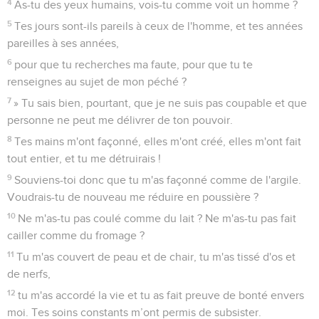
4
As-tu des yeux humains, vois-tu comme voit un homme ?
5
Tes jours sont-ils pareils à ceux de l'homme, et tes années
pareilles à ses années,
6
pour que tu recherches ma faute, pour que tu te
renseignes au sujet de mon péché ?
7
» Tu sais bien, pourtant, que je ne suis pas coupable et que
personne ne peut me délivrer de ton pouvoir.
8
Tes mains m'ont façonné, elles m'ont créé, elles m'ont fait
tout entier, et tu me détruirais !
9
Souviens-toi donc que tu m'as façonné comme de l'argile.
Voudrais-tu de nouveau me réduire en poussière ?
10
Ne m'as-tu pas coulé comme du lait ? Ne m'as-tu pas fait
cailler comme du fromage ?
11
Tu m'as couvert de peau et de chair, tu m'as tissé d'os et
de nerfs,
12
tu m'as accordé la vie et tu as fait preuve de bonté envers
moi. Tes soins constants m’ont permis de subsister.