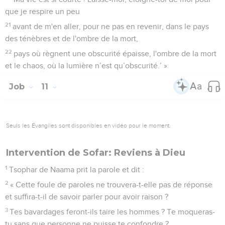
que je respire un peu
21
avant de m'en aller, pour ne pas en revenir, dans le pays
des ténèbres et de l'ombre de la mort,
22
pays où règnent une obscurité épaisse, l'ombre de la mort
et le chaos, où la lumière n’est qu’obscurité.’ »
Job
11
Seuls les Évangiles sont disponibles en vidéo pour le moment.
Intervention de Sofar: Reviens à Dieu
1
Tsophar de Naama prit la parole et dit :
2
« Cette foule de paroles ne trouvera-t-elle pas de réponse
et suffira-t-il de savoir parler pour avoir raison ?
3
Tes bavardages feront-ils taire les hommes ? Te moqueras-
tu sans que personne ne puisse te confondre ?