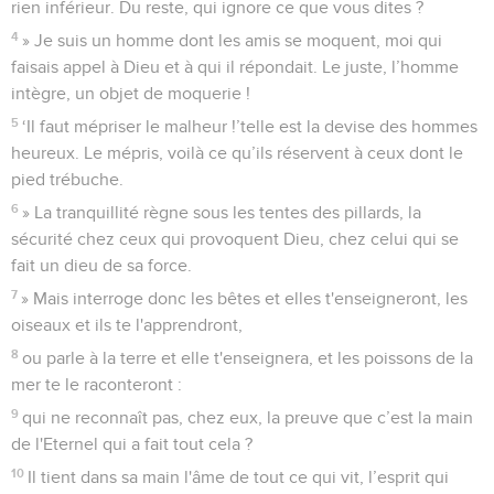
rien inférieur. Du reste, qui ignore ce que vous dites ?
4
» Je suis un homme dont les amis se moquent, moi qui
faisais appel à Dieu et à qui il répondait. Le juste, l’homme
intègre, un objet de moquerie !
5
‘Il faut mépriser le malheur !’telle est la devise des hommes
heureux. Le mépris, voilà ce qu’ils réservent à ceux dont le
pied trébuche.
6
» La tranquillité règne sous les tentes des pillards, la
sécurité chez ceux qui provoquent Dieu, chez celui qui se
fait un dieu de sa force.
7
» Mais interroge donc les bêtes et elles t'enseigneront, les
oiseaux et ils te l'apprendront,
8
ou parle à la terre et elle t'enseignera, et les poissons de la
mer te le raconteront :
9
qui ne reconnaît pas, chez eux, la preuve que c’est la main
de l'Eternel qui a fait tout cela ?
10
Il tient dans sa main l'âme de tout ce qui vit, l’esprit qui