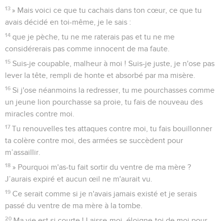
13
» Mais voici ce que tu cachais dans ton cœur, ce que tu
avais décidé en toi-même, je le sais :
14
que je pèche, tu ne me raterais pas et tu ne me
considérerais pas comme innocent de ma faute.
15
Suis-je coupable, malheur à moi ! Suis-je juste, je n'ose pas
lever la tête, rempli de honte et absorbé par ma misère.
16
Si j'ose néanmoins la redresser, tu me pourchasses comme
un jeune lion pourchasse sa proie, tu fais de nouveau des
miracles contre moi.
17
Tu renouvelles tes attaques contre moi, tu fais bouillonner
ta colère contre moi, des armées se succèdent pour
m’assaillir.
18
» Pourquoi m'as-tu fait sortir du ventre de ma mère ?
J’aurais expiré et aucun œil ne m'aurait vu.
19
Ce serait comme si je n'avais jamais existé et je serais
passé du ventre de ma mère à la tombe.
20
Ma vie est si courte ! Laisse-moi, éloigne-toi de moi pour