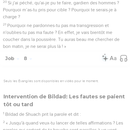
20
Si j'ai péché, qu'ai-je pu te faire, gardien des hommes ?
Pourquoi m’as-tu pris pour cible ? Pourquoi te serais-je à
charge ?
21
Pourquoi ne pardonnes-tu pas ma transgression et
n'oublies-tu pas ma faute ? En effet, je vais bientôt me
coucher dans la poussière. Tu auras beau me chercher de
bon matin, je ne serai plus là ! »
Job
8
Seuls les Évangiles sont disponibles en vidéo pour le moment.
Intervention de Bildad: Les fautes se paient
tôt ou tard
1
Bildad de Shuach prit la parole et dit :
2
« Jusqu'à quand veux-tu lancer de telles affirmations ? Les
paroles qui sortent de ta bouche sont pareilles à un vent