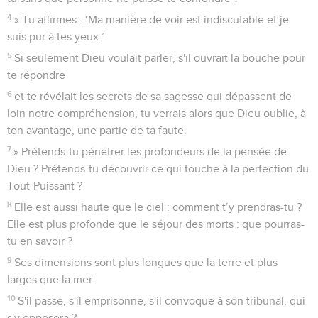
4
» Tu affirmes : ‘Ma manière de voir est indiscutable et je
suis pur à tes yeux.’
5
Si seulement Dieu voulait parler, s'il ouvrait la bouche pour
te répondre
6
et te révélait les secrets de sa sagesse qui dépassent de
loin notre compréhension, tu verrais alors que Dieu oublie, à
ton avantage, une partie de ta faute.
7
» Prétends-tu pénétrer les profondeurs de la pensée de
Dieu ? Prétends-tu découvrir ce qui touche à la perfection du
Tout-Puissant ?
8
Elle est aussi haute que le ciel : comment t’y prendras-tu ?
Elle est plus profonde que le séjour des morts : que pourras-
tu en savoir ?
9
Ses dimensions sont plus longues que la terre et plus
larges que la mer.
10
S'il passe, s'il emprisonne, s'il convoque à son tribunal, qui
s'y opposera ?