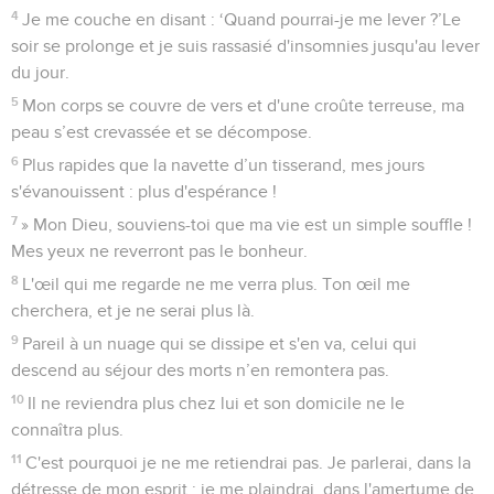
4
Je me couche en disant : ‘Quand pourrai-je me lever ?’Le
soir se prolonge et je suis rassasié d'insomnies jusqu'au lever
du jour.
5
Mon corps se couvre de vers et d'une croûte terreuse, ma
peau s’est crevassée et se décompose.
6
Plus rapides que la navette d’un tisserand, mes jours
s'évanouissent : plus d'espérance !
7
» Mon Dieu, souviens-toi que ma vie est un simple souffle !
Mes yeux ne reverront pas le bonheur.
8
L'œil qui me regarde ne me verra plus. Ton œil me
cherchera, et je ne serai plus là.
9
Pareil à un nuage qui se dissipe et s'en va, celui qui
descend au séjour des morts n’en remontera pas.
10
Il ne reviendra plus chez lui et son domicile ne le
connaîtra plus.
11
C'est pourquoi je ne me retiendrai pas. Je parlerai, dans la
détresse de mon esprit ; je me plaindrai, dans l'amertume de