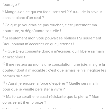
fourrage ?
6
Mange-t-on ce qui est fade, sans sel ? Y a-t-il de la saveur
dans le blanc d'un œuf ?
7
Ce que je voudrais ne pas toucher, c’est justement ma
nourriture, si dégoûtante soit-elle !
8
Si seulement mon vœu pouvait se réaliser ! Si seulement
Dieu pouvait m’accorder ce que j’attends !
9
» Que Dieu consente donc à m'écraser, qu'il libère sa main
et m'achève !
10
Il me restera au moins une consolation, une joie, malgré la
douleur dont il m'accable : c’est que jamais je n'ai négligé les
paroles du Saint.
11
» Aurai-je encore la force d’espérer ? Quelle sera ma fin,
pour que je veuille persister à vivre ?
12
Ma force serait-elle aussi résistante que la pierre ? Mon
corps serait-il en bronze ?
13