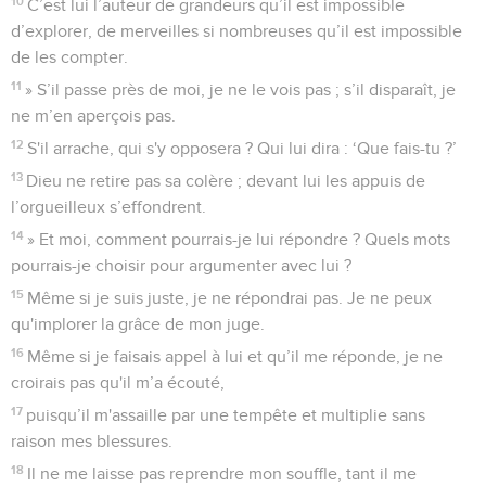
10
C’est lui l’auteur de grandeurs qu’il est impossible
d’explorer, de merveilles si nombreuses qu’il est impossible
de les compter.
11
» S’il passe près de moi, je ne le vois pas ; s’il disparaît, je
ne m’en aperçois pas.
12
S'il arrache, qui s'y opposera ? Qui lui dira : ‘Que fais-tu ?’
13
Dieu ne retire pas sa colère ; devant lui les appuis de
l’orgueilleux s’effondrent.
14
» Et moi, comment pourrais-je lui répondre ? Quels mots
pourrais-je choisir pour argumenter avec lui ?
15
Même si je suis juste, je ne répondrai pas. Je ne peux
qu'implorer la grâce de mon juge.
16
Même si je faisais appel à lui et qu’il me réponde, je ne
croirais pas qu'il m’a écouté,
17
puisqu’il m'assaille par une tempête et multiplie sans
raison mes blessures.
18
Il ne me laisse pas reprendre mon souffle, tant il me