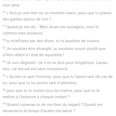
mon âme.
12
» Suis-je une mer ou un monstre marin, pour que tu places
des gardes autour de moi ?
13
Quand je me dis : ‘Mon divan me soulagera, mon lit
calmera mes douleurs’,
14
tu m'effraies par des rêves, tu m’assailles de visions.
15
Je voudrais être étranglé, je voudrais mourir plutôt que
d’être réduit à l’état de squelette !
16
Je suis dégoûté ! Je n’en ai plus pour longtemps. Laisse-
moi, car ma vie est sans consistance.
17
» Qu'est-ce que l'homme, pour que tu fasses tant de cas de
lui, pour que tu lui portes tant d’attention,
18
pour que tu le visites tous les matins, pour que tu le
mettes à l'épreuve à chaque instant ?
19
Quand cesseras-tu de me fixer du regard ? Quand me
laisseras-tu le temps d'avaler ma salive ?