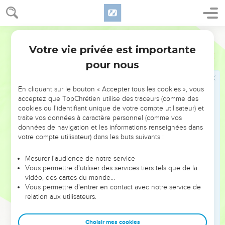
12
» Une parole est arrivée furtivement jusqu'à moi, et mon
oreille en a perçu les sons légers.
Segond 21
13
Au moment où les pensées sont agitées par les visions de
Votre vie privée est importante
Job
4
la nuit, quand un sommeil profond tombe sur les hommes,
pour nous
14
j’ai été saisi de frayeur et d'épouvante et tous mes os ont
tremblé.
En cliquant sur le bouton « Accepter tous les cookies », vous
15
Un esprit est passé près de mon visage, tous les poils de
acceptez que TopChrétien utilise des traceurs (comme des
mon corps se sont hérissés.
cookies ou l'identifiant unique de votre compte utilisateur) et
traite vos données à caractère personnel (comme vos
16
Quelqu’un se tenait là. Je ne le reconnaissais pas. Une
données de navigation et les informations renseignées dans
silhouette était devant mes yeux. Il y a d’abord eu un
votre compte utilisateur) dans les buts suivants :
silence, puis j'ai entendu sa voix :
Mesurer l'audience de notre service
17
‘L'homme pourrait-il être juste devant Dieu ? Pourrait-il
Vous permettre d'utiliser des services tiers tels que de la
être pur devant celui qui l'a fait ?
vidéo, des cartes du monde…
18
Vous permettre d'entrer en contact avec notre service de
Si Dieu ne peut faire confiance à ses serviteurs, s'il trouve
relation aux utilisateurs.
des défauts chez ses anges,
19
ce sera d’autant plus le cas pour ceux qui habitent des
Choisir mes cookies