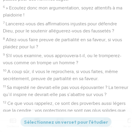
6
» Ecoutez donc mon argumentation, soyez attentifs à ma
plaidoirie !
7
Lancerez-vous des affirmations injustes pour défendre
Dieu, pour le soutenir alléguerez-vous des faussetés ?
8
Allez-vous faire preuve de partialité en sa faveur, si vous
plaidez pour lui ?
9
S'il vous examine, vous approuvera-t-il, ou le tromperez-
vous comme on trompe un homme ?
10
A coup sûr, il vous le reprochera, si vous faites, même
secrètement, preuve de partialité en sa faveur.
11
Sa majesté ne devrait-elle pas vous épouvanter ? La terreur
qu’il inspire ne devrait-elle pas s’abattre sur vous ?
12
Ce que vous rappelez, ce sont des proverbes aussi légers
que la cendre ; vos protections ne sont pas plus solides que
l’argile.
13
» Taisez-vous, laissez-moi, c’est moi qui veux parler, quoi
Contenus
Versions
Commentaires
Strong
Dictionnaire