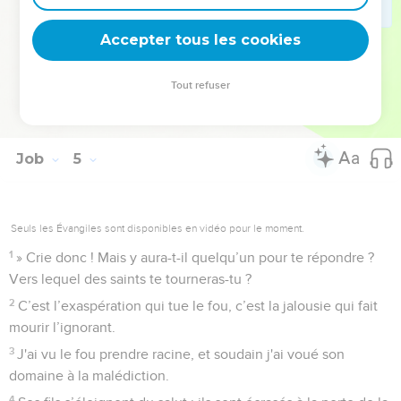
maisons d'argile aux fondations posées dans la poussière et
qui peuvent être écrasés plus vite qu’une mite !
Accepter tous les cookies
20
Il suffit d’une journée pour les briser ; ils disparaissent
définitivement et personne n'y prête attention.
Tout refuser
21
Le cordage de leur vie est-il coupé, ils meurent sans avoir
acquis la sagesse.’
Job
5
Seuls les Évangiles sont disponibles en vidéo pour le moment.
1
» Crie donc ! Mais y aura-t-il quelqu’un pour te répondre ?
Vers lequel des saints te tourneras-tu ?
2
C’est l’exaspération qui tue le fou, c’est la jalousie qui fait
mourir l’ignorant.
3
J'ai vu le fou prendre racine, et soudain j'ai voué son
domaine à la malédiction.
4