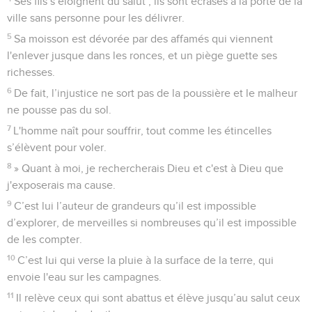
Ses fils s’éloignent du salut ; ils sont écrasés à la porte de la
ville sans personne pour les délivrer.
5
Sa moisson est dévorée par des affamés qui viennent
l'enlever jusque dans les ronces, et un piège guette ses
richesses.
6
De fait, l’injustice ne sort pas de la poussière et le malheur
ne pousse pas du sol.
7
L'homme naît pour souffrir, tout comme les étincelles
s’élèvent pour voler.
8
» Quant à moi, je rechercherais Dieu et c'est à Dieu que
j'exposerais ma cause.
9
C’est lui l’auteur de grandeurs qu’il est impossible
d’explorer, de merveilles si nombreuses qu’il est impossible
de les compter.
10
C’est lui qui verse la pluie à la surface de la terre, qui
envoie l'eau sur les campagnes.
11
Il relève ceux qui sont abattus et élève jusqu’au salut ceux