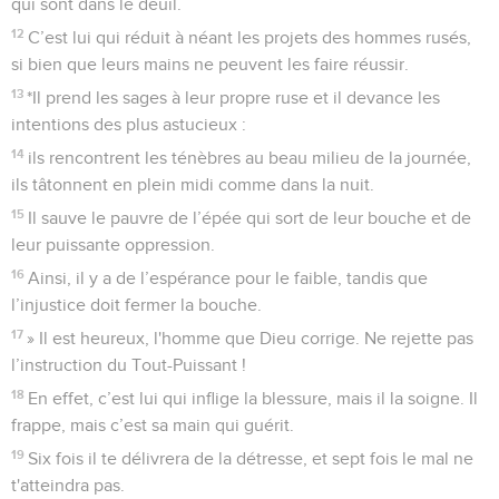
qui sont dans le deuil.
12
C’est lui qui réduit à néant les projets des hommes rusés,
si bien que leurs mains ne peuvent les faire réussir.
13
*Il prend les sages à leur propre ruse et il devance les
intentions des plus astucieux :
14
ils rencontrent les ténèbres au beau milieu de la journée,
ils tâtonnent en plein midi comme dans la nuit.
15
Il sauve le pauvre de l’épée qui sort de leur bouche et de
leur puissante oppression.
16
Ainsi, il y a de l’espérance pour le faible, tandis que
l’injustice doit fermer la bouche.
17
» Il est heureux, l'homme que Dieu corrige. Ne rejette pas
l’instruction du Tout-Puissant !
18
En effet, c’est lui qui inflige la blessure, mais il la soigne. Il
frappe, mais c’est sa main qui guérit.
19
Six fois il te délivrera de la détresse, et sept fois le mal ne
t'atteindra pas.