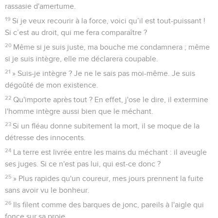
rassasie d'amertume.
19
Si je veux recourir à la force, voici qu’il est tout-puissant !
Si c’est au droit, qui me fera comparaître ?
20
Même si je suis juste, ma bouche me condamnera ; même
si je suis intègre, elle me déclarera coupable.
21
» Suis-je intègre ? Je ne le sais pas moi-même. Je suis
dégoûté de mon existence.
22
Qu'importe après tout ? En effet, j'ose le dire, il extermine
l'homme intègre aussi bien que le méchant.
23
Si un fléau donne subitement la mort, il se moque de la
détresse des innocents.
24
La terre est livrée entre les mains du méchant : il aveugle
ses juges. Si ce n'est pas lui, qui est-ce donc ?
25
» Plus rapides qu'un coureur, mes jours prennent la fuite
sans avoir vu le bonheur.
26
Ils filent comme des barques de jonc, pareils à l'aigle qui
fonce sur sa proie.