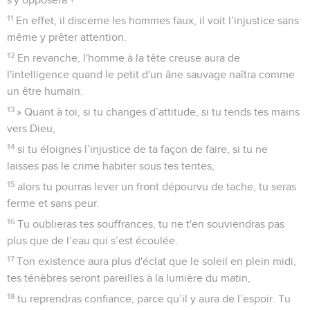
11
En effet, il discerne les hommes faux, il voit l’injustice sans
même y prêter attention.
12
En revanche, l'homme à la tête creuse aura de
l'intelligence quand le petit d'un âne sauvage naîtra comme
un être humain.
13
» Quant à toi, si tu changes d’attitude, si tu tends tes mains
vers Dieu,
14
si tu éloignes l’injustice de ta façon de faire, si tu ne
laisses pas le crime habiter sous tes tentes,
15
alors tu pourras lever un front dépourvu de tache, tu seras
ferme et sans peur.
16
Tu oublieras tes souffrances, tu ne t'en souviendras pas
plus que de l’eau qui s’est écoulée.
17
Ton existence aura plus d'éclat que le soleil en plein midi,
tes ténèbres seront pareilles à la lumière du matin,
18
tu reprendras confiance, parce qu’il y aura de l’espoir. Tu