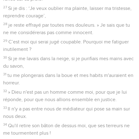
27
Si je dis : ‘Je veux oublier ma plainte, laisser ma tristesse,
reprendre courage’,
28
je reste effrayé par toutes mes douleurs. » Je sais que tu
ne me considéreras pas comme innocent.
29
C’est moi qui serai jugé coupable. Pourquoi me fatiguer
inutilement ?
30
Si je me lavais dans la neige, si je purifiais mes mains avec
du savon,
31
tu me plongerais dans la boue et mes habits m'auraient en
horreur.
32
» Dieu n'est pas un homme comme moi, pour que je lui
réponde, pour que nous allions ensemble en justice.
33
Il n'y a pas entre nous de médiateur qui pose sa main sur
nous deux.
34
Qu'il retire son bâton de dessus moi, que ses terreurs ne
me tourmentent plus !