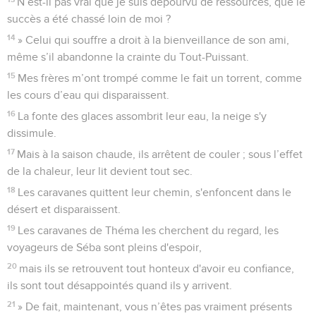
N’est-il pas vrai que je suis dépourvu de ressources, que le
succès a été chassé loin de moi ?
14
» Celui qui souffre a droit à la bienveillance de son ami,
même s’il abandonne la crainte du Tout-Puissant.
15
Mes frères m’ont trompé comme le fait un torrent, comme
les cours d’eau qui disparaissent.
16
La fonte des glaces assombrit leur eau, la neige s'y
dissimule.
17
Mais à la saison chaude, ils arrêtent de couler ; sous l’effet
de la chaleur, leur lit devient tout sec.
18
Les caravanes quittent leur chemin, s'enfoncent dans le
désert et disparaissent.
19
Les caravanes de Théma les cherchent du regard, les
voyageurs de Séba sont pleins d'espoir,
20
mais ils se retrouvent tout honteux d'avoir eu confiance,
ils sont tout désappointés quand ils y arrivent.
21
» De fait, maintenant, vous n’êtes pas vraiment présents