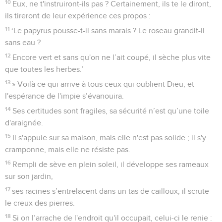
10
Eux, ne t'instruiront-ils pas ? Certainement, ils te le diront,
ils tireront de leur expérience ces propos :
11
‘Le papyrus pousse-t-il sans marais ? Le roseau grandit-il
sans eau ?
12
Encore vert et sans qu'on ne l’ait coupé, il sèche plus vite
que toutes les herbes.’
13
» Voilà ce qui arrive à tous ceux qui oublient Dieu, et
l'espérance de l'impie s’évanouira.
14
Ses certitudes sont fragiles, sa sécurité n’est qu’une toile
d'araignée.
15
Il s'appuie sur sa maison, mais elle n'est pas solide ; il s'y
cramponne, mais elle ne résiste pas.
16
Rempli de sève en plein soleil, il développe ses rameaux
sur son jardin,
17
ses racines s’entrelacent dans un tas de cailloux, il scrute
le creux des pierres.
18
Si on l’arrache de l'endroit qu'il occupait, celui-ci le renie :