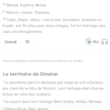
26
Mitspé, Kephira, Motsa,
27
Rékem, Jirpeel, Thareala,
28
Tséla, Eleph, Jébus, c’est-à-dire Jérusalem, Guibeath et
Kirjath, soit 14 villes avec leurs villages. Tel fut l'héritage des
clans des Benjaminites.
Josué
19
Seuls les Évangiles sont disponibles en vidéo pour le moment.
Le territoire de Siméon
1
La deuxième part fut attribuée par tirage au sort à Siméon,
aux clans de la tribu de Siméon. Leur héritage était situé au
milieu de celui des Judéens.
2
Ils eurent dans leur héritage Beer-Shéba, Shéba, Molada,
3
Hatsar-Shual, Bala, Atsem,