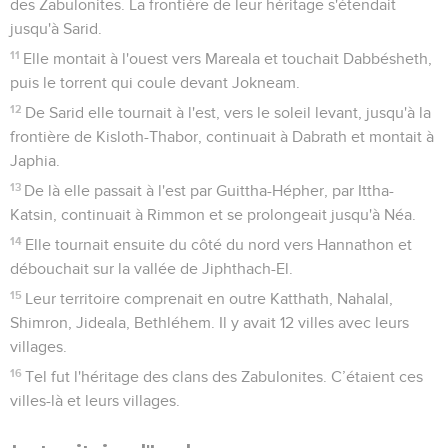
des Zabulonites. La frontière de leur héritage s'étendait
jusqu'à Sarid.
11
Elle montait à l'ouest vers Mareala et touchait Dabbésheth,
puis le torrent qui coule devant Jokneam.
12
De Sarid elle tournait à l'est, vers le soleil levant, jusqu'à la
frontière de Kisloth-Thabor, continuait à Dabrath et montait à
Japhia.
13
De là elle passait à l'est par Guittha-Hépher, par Ittha-
Katsin, continuait à Rimmon et se prolongeait jusqu'à Néa.
14
Elle tournait ensuite du côté du nord vers Hannathon et
débouchait sur la vallée de Jiphthach-El.
15
Leur territoire comprenait en outre Katthath, Nahalal,
Shimron, Jideala, Bethléhem. Il y avait 12 villes avec leurs
villages.
16
Tel fut l'héritage des clans des Zabulonites. C’étaient ces
villes-là et leurs villages.