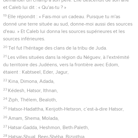
et Caleb lui dit : « Qu'as-tu ? »
19
Elle répondit : « Fais-moi un cadeau. Puisque tu m'as
donné une terre située au sud, donne-moi aussi des sources
d'eau. » Et Caleb lui donna les sources supérieures et les
sources inférieures.
20
Tel fut l'héritage des clans de la tribu de Juda.
21
Les villes situées dans la région du Néguev, à l'extrémité
du territoire des Judéens, vers la frontière avec Edom,
étaient : Kabtseel, Eder, Jagur,
22
Kina, Dimona, Adada,
23
Kédesh, Hatsor, Ithnan,
24
Ziph, Thélem, Bealoth,
25
Hatsor-Hadattha, Kerijoth-Hetsron, c’est-à-dire Hatsor,
26
Amam, Shema, Molada,
27
Hatsar-Gadda, Heshmon, Beth-Paleth,
28
Hatsar-Shual, Beer-Shéba, Bizjothja,