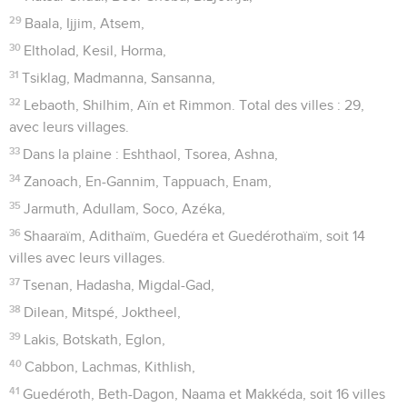
29
Baala, Ijjim, Atsem,
30
Eltholad, Kesil, Horma,
31
Tsiklag, Madmanna, Sansanna,
32
Lebaoth, Shilhim, Aïn et Rimmon. Total des villes : 29,
avec leurs villages.
33
Dans la plaine : Eshthaol, Tsorea, Ashna,
34
Zanoach, En-Gannim, Tappuach, Enam,
35
Jarmuth, Adullam, Soco, Azéka,
36
Shaaraïm, Adithaïm, Guedéra et Guedérothaïm, soit 14
villes avec leurs villages.
37
Tsenan, Hadasha, Migdal-Gad,
38
Dilean, Mitspé, Joktheel,
39
Lakis, Botskath, Eglon,
40
Cabbon, Lachmas, Kithlish,
41
Guedéroth, Beth-Dagon, Naama et Makkéda, soit 16 villes