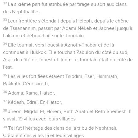
32
La sixième part fut attribuée par tirage au sort aux clans
des Nephthalites.
33
Leur frontière s'étendait depuis Héleph, depuis le chêne
de Tsaanannim, passait par Adami-Nékeb et Jabneel jusqu'à
Lakkum et débouchait sur le Jourdain.
34
Elle tournait vers l'ouest à Aznoth-Thabor et de là
continuait à Hukkok. Elle touchait Zabulon du côté du sud,
Aser du côté de l'ouest et Juda. Le Jourdain était du côté de
l'est.
35
Les villes fortifiées étaient Tsiddim, Tser, Hammath,
Rakkath, Génésareth,
36
Adama, Rama, Hatsor,
37
Kédesh, Edreï, En-Hatsor,
38
Jireon, Migdal-El, Horem, Beth-Anath et Beth-Shémesh. Il
y avait 19 villes avec leurs villages.
39
Tel fut l'héritage des clans de la tribu de Nephthali.
C’étaient ces villes-là et leurs villages.