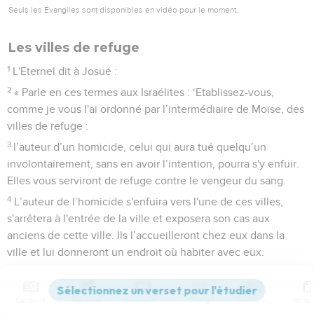
Seuls les Évangiles sont disponibles en vidéo pour le moment.
Les villes de refuge
1
L'Eternel dit à Josué :
2
« Parle en ces termes aux Israélites : ‘Etablissez-vous,
comme je vous l'ai ordonné par l’intermédiaire de Moïse, des
villes de refuge :
3
l’auteur d’un homicide, celui qui aura tué quelqu’un
involontairement, sans en avoir l’intention, pourra s'y enfuir.
Elles vous serviront de refuge contre le vengeur du sang.
4
L’auteur de l’homicide s'enfuira vers l'une de ces villes,
s'arrêtera à l'entrée de la ville et exposera son cas aux
anciens de cette ville. Ils l’accueilleront chez eux dans la
ville et lui donneront un endroit où habiter avec eux.
5
Si le vengeur du sang le poursuit, ils ne livreront pas
l’auteur de l’homicide entre ses mains, car c'est sans le
Contenus
Versions
Commentaires
Strong
Dictionnaire
vouloir qu'il a tué son prochain et sans avoir été auparavant