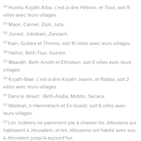
54
Humta, Kirjath-Arba, c’est-à-dire Hébron, et Tsior, soit 9
villes avec leurs villages.
55
Maon, Carmel, Ziph, Juta,
56
Jizreel, Jokdeam, Zanoach,
57
Kaïn, Guibea et Thimna, soit 10 villes avec leurs villages.
58
Halhul, Beth-Tsur, Guedor,
59
Maarath, Beth-Anoth et Elthekon, soit 6 villes avec leurs
villages.
60
Kirjath-Baal, c’est-à-dire Kirjath-Jearim, et Rabba, soit 2
villes avec leurs villages.
61
Dans le désert : Beth-Araba, Middin, Secaca,
62
Nibshan, Ir-Hammélach et En-Guédi, soit 6 villes avec
leurs villages.
63
Les Judéens ne parvinrent pas à chasser les Jébusiens qui
habitaient à Jérusalem, et les Jébusiens ont habité avec eux
à Jérusalem jusqu'à aujourd’hui.