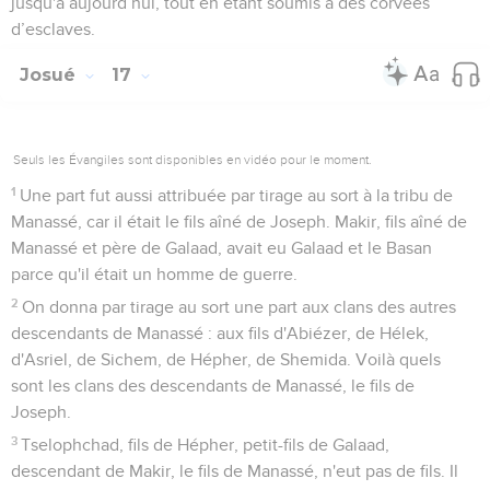
jusqu'à aujourd’hui, tout en étant soumis à des corvées
d’esclaves.
Josué
17
Seuls les Évangiles sont disponibles en vidéo pour le moment.
1
Une part fut aussi attribuée par tirage au sort à la tribu de
Manassé, car il était le fils aîné de Joseph. Makir, fils aîné de
Manassé et père de Galaad, avait eu Galaad et le Basan
parce qu'il était un homme de guerre.
2
On donna par tirage au sort une part aux clans des autres
descendants de Manassé : aux fils d'Abiézer, de Hélek,
d'Asriel, de Sichem, de Hépher, de Shemida. Voilà quels
sont les clans des descendants de Manassé, le fils de
Joseph.
3
Tselophchad, fils de Hépher, petit-fils de Galaad,
descendant de Makir, le fils de Manassé, n'eut pas de fils. Il