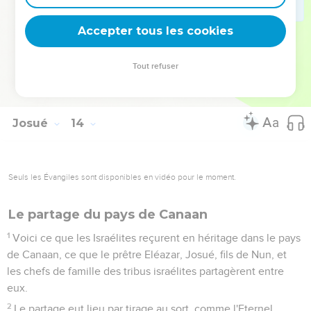
attribuées à la moitié des clans des descendants de Makir.
32
Telles sont les parts que fit Moïse, lorsqu'il se trouvait dans
Accepter tous les cookies
les plaines de Moab à l’est du Jourdain, vis-à-vis de Jéricho.
33
Moïse ne donna pas d'héritage à la tribu de Lévi. L'Eternel,
Tout refuser
le Dieu d'Israël, était lui-même leur héritage, comme il le leur
avait dit.
Josué
14
Seuls les Évangiles sont disponibles en vidéo pour le moment.
Le partage du pays de Canaan
1
Voici ce que les Israélites reçurent en héritage dans le pays
de Canaan, ce que le prêtre Eléazar, Josué, fils de Nun, et
les chefs de famille des tribus israélites partagèrent entre
eux.
2
Le partage eut lieu par tirage au sort, comme l'Eternel