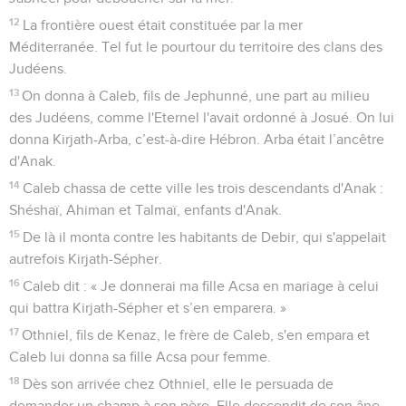
12
La frontière ouest était constituée par la mer
Méditerranée. Tel fut le pourtour du territoire des clans des
Judéens.
13
On donna à Caleb, fils de Jephunné, une part au milieu
des Judéens, comme l'Eternel l'avait ordonné à Josué. On lui
donna Kirjath-Arba, c’est-à-dire Hébron. Arba était l’ancêtre
d'Anak.
14
Caleb chassa de cette ville les trois descendants d'Anak :
Shéshaï, Ahiman et Talmaï, enfants d'Anak.
15
De là il monta contre les habitants de Debir, qui s'appelait
autrefois Kirjath-Sépher.
16
Caleb dit : « Je donnerai ma fille Acsa en mariage à celui
qui battra Kirjath-Sépher et s’en emparera. »
17
Othniel, fils de Kenaz, le frère de Caleb, s'en empara et
Caleb lui donna sa fille Acsa pour femme.
18
Dès son arrivée chez Othniel, elle le persuada de
demander un champ à son père. Elle descendit de son âne