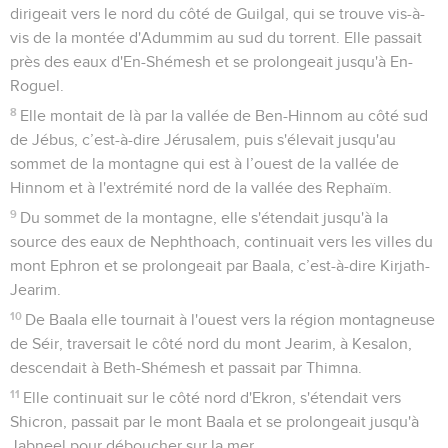
dirigeait vers le nord du côté de Guilgal, qui se trouve vis-à-
vis de la montée d'Adummim au sud du torrent. Elle passait
près des eaux d'En-Shémesh et se prolongeait jusqu'à En-
Roguel.
8
Elle montait de là par la vallée de Ben-Hinnom au côté sud
de Jébus, c’est-à-dire Jérusalem, puis s'élevait jusqu'au
sommet de la montagne qui est à l’ouest de la vallée de
Hinnom et à l'extrémité nord de la vallée des Rephaïm.
9
Du sommet de la montagne, elle s'étendait jusqu'à la
source des eaux de Nephthoach, continuait vers les villes du
mont Ephron et se prolongeait par Baala, c’est-à-dire Kirjath-
Jearim.
10
De Baala elle tournait à l'ouest vers la région montagneuse
de Séir, traversait le côté nord du mont Jearim, à Kesalon,
descendait à Beth-Shémesh et passait par Thimna.
11
Elle continuait sur le côté nord d'Ekron, s'étendait vers
Shicron, passait par le mont Baala et se prolongeait jusqu'à
Jabneel pour déboucher sur la mer.