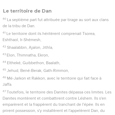
Le territoire de Dan
40
La septième part fut attribuée par tirage au sort aux clans
de la tribu de Dan.
41
Le territoire dont ils héritèrent comprenait Tsorea,
Eshthaol, Ir-Shémesh,
42
Shaalabbin, Ajalon, Jithla,
43
Elon, Thimnatha, Ekron,
44
Eltheké, Guibbethon, Baalath,
45
Jehud, Bené-Berak, Gath-Rimmon,
46
Mé-Jarkon et Rakkon, avec le territoire qui fait face à
Jaffa.
47
Toutefois, le territoire des Danites dépassa ces limites. Les
Danites montèrent et combattirent contre Léshem. Ils s'en
emparèrent et la frappèrent du tranchant de l'épée. Ils en
prirent possession, s'y installèrent et l'appelèrent Dan, du