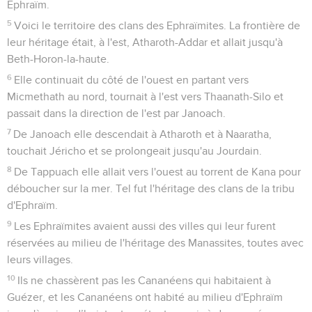
Ephraïm.
5
Voici le territoire des clans des Ephraïmites. La frontière de
leur héritage était, à l'est, Atharoth-Addar et allait jusqu'à
Beth-Horon-la-haute.
6
Elle continuait du côté de l'ouest en partant vers
Micmethath au nord, tournait à l'est vers Thaanath-Silo et
passait dans la direction de l'est par Janoach.
7
De Janoach elle descendait à Atharoth et à Naaratha,
touchait Jéricho et se prolongeait jusqu'au Jourdain.
8
De Tappuach elle allait vers l'ouest au torrent de Kana pour
déboucher sur la mer. Tel fut l'héritage des clans de la tribu
d'Ephraïm.
9
Les Ephraïmites avaient aussi des villes qui leur furent
réservées au milieu de l'héritage des Manassites, toutes avec
leurs villages.
10
Ils ne chassèrent pas les Cananéens qui habitaient à
Guézer, et les Cananéens ont habité au milieu d'Ephraïm