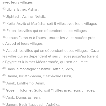
avec leurs villages.
42
Libna, Ether, Ashan,
43
Jiphtach, Ashna, Netsib,
44
Keïla, Aczib et Marésha, soit 9 villes avec leurs villages.
45
Ekron, les villes qui en dépendent et ses villages ;
46
depuis Ekron et à l'ouest, toutes les villes situées près
d'Asdod et leurs villages ;
47
Asdod, les villes qui en dépendent et ses villages ; Gaza,
les villes qui en dépendent et ses villages jusqu'au torrent
d'Egypte et à la mer Méditerranée, qui sert de limite.
48
Dans la montagne : Shamir, Jatthir, Soco,
49
Danna, Kirjath-Sanna, c’est-à-dire Debir,
50
Anab, Eshthemo, Anim,
51
Gosen, Holon et Guilo, soit 11 villes avec leurs villages.
52
Arab, Duma, Eshean,
53
Janum, Beth-Tappuach, Aphéka,