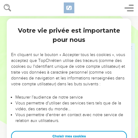
Mitspé et Bethonim, depuis Mahanaïm jusqu'à la frontière de
Debir,
27
Segond 21
et, dans la vallée, il comprenait Beth-Haram, Beth-Nimra,
Succoth et Tsaphon, c’est-à-dire ce qui restait du royaume
Votre vie privée est importante
Josué
13
de Sihon, le roi de Hesbon. Il avait le Jourdain pour frontière
pour nous
jusqu'à l'extrémité du lac de Génésareth ; il se trouvait de
l'autre côté du Jourdain, à l'est.
En cliquant sur le bouton « Accepter tous les cookies », vous
28
Voilà quel fut l'héritage des clans des Gadites, avec les
acceptez que TopChrétien utilise des traceurs (comme des
cookies ou l'identifiant unique de votre compte utilisateur) et
villes et leurs villages.
traite vos données à caractère personnel (comme vos
29
Moïse avait donné une part à la demi-tribu de Manassé,
données de navigation et les informations renseignées dans
aux clans des Manassites.
votre compte utilisateur) dans les buts suivants :
30
Leur territoire comprenait, à partir de Mahanaïm, tout le
Mesurer l'audience de notre service
Basan, tout le royaume d'Og, roi du Basan, et tous les bourgs
Vous permettre d'utiliser des services tiers tels que de la
de Jaïr en Basan, au nombre de 60.
vidéo, des cartes du monde…
Vous permettre d'entrer en contact avec notre service de
31
La moitié de Galaad ainsi qu’Ashtaroth et Edréï, les villes
relation aux utilisateurs.
du royaume d'Og en Basan, furent attribuées aux
descendants de Makir, le fils de Manassé. Elles furent
Choisir mes cookies