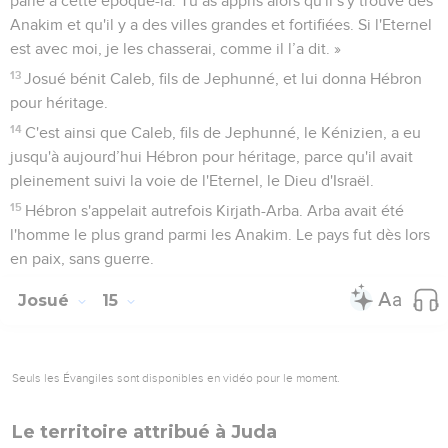
parlé à cette époque-là. Tu as appris alors qu'il s'y trouve des
Anakim et qu'il y a des villes grandes et fortifiées. Si l'Eternel
est avec moi, je les chasserai, comme il l’a dit. »
13
Josué bénit Caleb, fils de Jephunné, et lui donna Hébron
pour héritage.
14
C'est ainsi que Caleb, fils de Jephunné, le Kénizien, a eu
jusqu'à aujourd’hui Hébron pour héritage, parce qu'il avait
pleinement suivi la voie de l'Eternel, le Dieu d'Israël.
15
Hébron s'appelait autrefois Kirjath-Arba. Arba avait été
l'homme le plus grand parmi les Anakim. Le pays fut dès lors
en paix, sans guerre.
Josué
15
Seuls les Évangiles sont disponibles en vidéo pour le moment.
Le territoire attribué à Juda