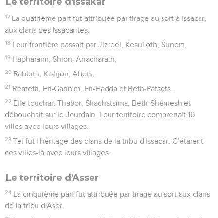
Le territoire d'Issakar
17
La quatrième part fut attribuée par tirage au sort à Issacar,
aux clans des Issacarites.
18
Leur frontière passait par Jizreel, Kesulloth, Sunem,
19
Hapharaïm, Shion, Anacharath,
20
Rabbith, Kishjon, Abets,
21
Rémeth, En-Gannim, En-Hadda et Beth-Patsets.
22
Elle touchait Thabor, Shachatsima, Beth-Shémesh et
débouchait sur le Jourdain. Leur territoire comprenait 16
villes avec leurs villages.
23
Tel fut l'héritage des clans de la tribu d'Issacar. C’étaient
ces villes-là avec leurs villages.
Le territoire d'Asser
24
La cinquième part fut attribuée par tirage au sort aux clans
de la tribu d'Aser.