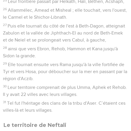
25
Leur frontière passait par Helkath, Hali, Béthen, Acshaph,
26
Allammélec, Amead et Misheal ; elle touchait, vers l'ouest,
le Carmel et le Shichor-Libnath.
27
Puis elle tournait du côté de l'est à Beth-Dagon, atteignait
Zabulon et la vallée de Jiphthach-El au nord de Beth-Emek
et de Neïel et se prolongeait vers Cabul, à gauche,
28
ainsi que vers Ebron, Rehob, Hammon et Kana jusqu'à
Sidon la grande.
29
Elle tournait ensuite vers Rama jusqu'à la ville fortifiée de
Tyr et vers Hosa, pour déboucher sur la mer en passant par la
région d'Aczib.
30
Leur territoire comprenait de plus Umma, Aphek et Rehob.
Il y avait 22 villes avec leurs villages.
31
Tel fut l'héritage des clans de la tribu d'Aser. C’étaient ces
villes-là et leurs villages.
Le territoire de Neftali