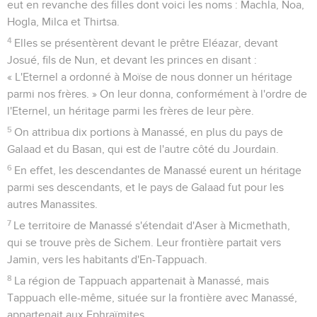
eut en revanche des filles dont voici les noms : Machla, Noa,
Hogla, Milca et Thirtsa.
4
Elles se présentèrent devant le prêtre Eléazar, devant
Josué, fils de Nun, et devant les princes en disant :
« L'Eternel a ordonné à Moïse de nous donner un héritage
parmi nos frères. » On leur donna, conformément à l'ordre de
l'Eternel, un héritage parmi les frères de leur père.
5
On attribua dix portions à Manassé, en plus du pays de
Galaad et du Basan, qui est de l'autre côté du Jourdain.
6
En effet, les descendantes de Manassé eurent un héritage
parmi ses descendants, et le pays de Galaad fut pour les
autres Manassites.
7
Le territoire de Manassé s'étendait d'Aser à Micmethath,
qui se trouve près de Sichem. Leur frontière partait vers
Jamin, vers les habitants d'En-Tappuach.
8
La région de Tappuach appartenait à Manassé, mais
Tappuach elle-même, située sur la frontière avec Manassé,
appartenait aux Ephraïmites.