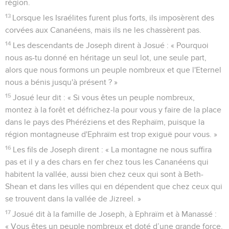
région.
13
Lorsque les Israélites furent plus forts, ils imposèrent des
corvées aux Cananéens, mais ils ne les chassèrent pas.
14
Les descendants de Joseph dirent à Josué : « Pourquoi
nous as-tu donné en héritage un seul lot, une seule part,
alors que nous formons un peuple nombreux et que l'Eternel
nous a bénis jusqu'à présent ? »
15
Josué leur dit : « Si vous êtes un peuple nombreux,
montez à la forêt et défrichez-la pour vous y faire de la place
dans le pays des Phéréziens et des Rephaïm, puisque la
région montagneuse d'Ephraïm est trop exiguë pour vous. »
16
Les fils de Joseph dirent : « La montagne ne nous suffira
pas et il y a des chars en fer chez tous les Cananéens qui
habitent la vallée, aussi bien chez ceux qui sont à Beth-
Shean et dans les villes qui en dépendent que chez ceux qui
se trouvent dans la vallée de Jizreel. »
17
Josué dit à la famille de Joseph, à Ephraïm et à Manassé :
« Vous êtes un peuple nombreux et doté d’une grande force.