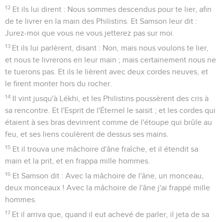
12
Et ils lui dirent : Nous sommes descendus pour te lier, afin
de te livrer en la main des Philistins. Et Samson leur dit :
Jurez-moi que vous ne vous jetterez pas sur moi.
13
Et ils lui parlèrent, disant : Non, mais nous voulons te lier,
et nous te livrerons en leur main ; mais certainement nous ne
te tuerons pas. Et ils le lièrent avec deux cordes neuves, et
le firent monter hors du rocher.
14
Il vint jusqu'à Lékhi, et les Philistins poussèrent des cris à
sa rencontre. Et l'Esprit de l'Éternel le saisit ; et les cordes qui
étaient à ses bras devinrent comme de l'étoupe qui brûle au
feu, et ses liens coulèrent de dessus ses mains.
15
Et il trouva une mâchoire d'âne fraîche, et il étendit sa
main et la prit, et en frappa mille hommes.
16
Et Samson dit : Avec la mâchoire de l'âne, un monceau,
deux monceaux ! Avec la mâchoire de l'âne j'ai frappé mille
hommes.
17
Et il arriva que, quand il eut achevé de parler, il jeta de sa