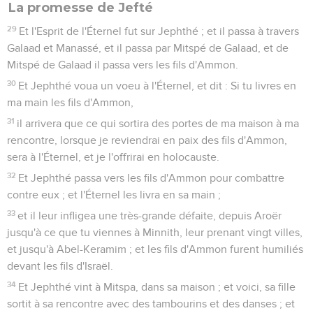
La promesse de Jefté
29
Et l'Esprit de l'Éternel fut sur Jephthé ; et il passa à travers
Galaad et Manassé, et il passa par Mitspé de Galaad, et de
Mitspé de Galaad il passa vers les fils d'Ammon.
30
Et Jephthé voua un voeu à l'Éternel, et dit : Si tu livres en
ma main les fils d'Ammon,
31
il arrivera que ce qui sortira des portes de ma maison à ma
rencontre, lorsque je reviendrai en paix des fils d'Ammon,
sera à l'Éternel, et je l'offrirai en holocauste.
32
Et Jephthé passa vers les fils d'Ammon pour combattre
contre eux ; et l'Éternel les livra en sa main ;
33
et il leur infligea une très-grande défaite, depuis Aroër
jusqu'à ce que tu viennes à Minnith, leur prenant vingt villes,
et jusqu'à Abel-Keramim ; et les fils d'Ammon furent humiliés
devant les fils d'Israël.
34
Et Jephthé vint à Mitspa, dans sa maison ; et voici, sa fille
sortit à sa rencontre avec des tambourins et des danses ; et