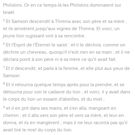
Philistins. Or en ce temps-là les Philistins dominaient sur
Israël.
5
Et Samson descendit à Thimna avec son père et sa mère ;
et ils arrivèrent jusqu'aux vignes de Thimna. Et voici, un
jeune lion rugissant vint à sa rencontre.
6
Et l'Esprit de l'Éternel le saisit : et il le déchira, comme on
déchire un chevreau, quoiqu'il n'eût rien en sa main ; et il ne
déclara point à son père ni à sa mère ce qu'il avait fait.
7
Et il descendit, et parla à la femme, et elle plut aux yeux de
Samson.
8
Et il retourna quelque temps après pour la prendre, et se
détourna pour voir le cadavre du lion ; et voici, il y avait dans
le corps du lion un essaim d'abeilles, et du miel ;
9
et il en prit dans ses mains, et s'en alla, mangeant en
chemin ; et il alla vers son père et vers sa mère, et leur en
donna, et ils en mangèrent ; mais il ne leur raconta pas qu'il
avait tiré le miel du corps du lion.