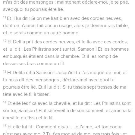
m'as dit des mensonges ; maintenant déclare-moi, je te prie,
avec quoi tu pourrais être lié.
11
Et il lui dit : Si on me liait bien avec des cordes neuves,
dont on n'aurait fait aucun usage, alors je deviendrais faible,
et je serais comme un autre homme.
12
Et Delila prit des cordes neuves, et le lia avec ces cordes,
et lui dit : Les Philistins sont sur toi, Samson ! Et les hommes
embusqués étaient dans la chambre. Et il les rompit de
dessus ses bras comme un fil.
13
Et Delila dit à Samson : Jusqu'ici tu t'es moqué de moi, et
tu m'as dit des mensonges ; déclare-moi avec quoi tu
pourrais être lié. Et il lui dit : Si tu tissais sept tresses de ma
tête avec le fil à tisser.
14
Et elle les fixa avec la cheville, et lui dit : Les Philistins sont
sur toi, Samson ! Et il se réveilla de son sommeil, et arracha la
cheville du tissu et le fil.
15
Et elle lui fit : Comment dis-tu : Je t'aime, -et ton coeur
n'est pas avec moi ? Tu t'es moqué de moi ces trois fois ; et