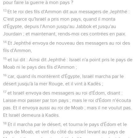
pour faire la guerre à mon pays ?
13
Et le roi des fils d'Ammon dit aux messagers de Jephthé :
C'est parce qu'Israël a pris mon pays, quand il monta
d'Égypte, depuis l'Arnon jusqu'au Jabbok et jusqu'au
Jourdain ; et maintenant, rends-moi ces contrées en paix.
14
Et Jephthé envoya de nouveau des messagers au roi des
fils d'Ammon,
15
et lui dit : Ainsi dit Jephthé : Israël n'a point pris le pays de
Moab ni le pays des fils d'Ammon ;
16
car, quand ils montèrent d'Égypte, Israël marcha par le
désert jusqu'à la mer Rouge, et il vint à Kadès ;
17
et Israël envoya des messagers au roi d'Édom, disant :
Laisse-moi passer par ton pays ; mais le roi d'Édom n'écouta
pas. Et il envoya aussi au roi de Moab ; mais il ne voulut pas.
Et Israël demeura à Kadès.
18
Et il marcha par le désert, et tourna le pays d'Édom et le
pays de Moab, et vint du côté du soleil levant au pays de