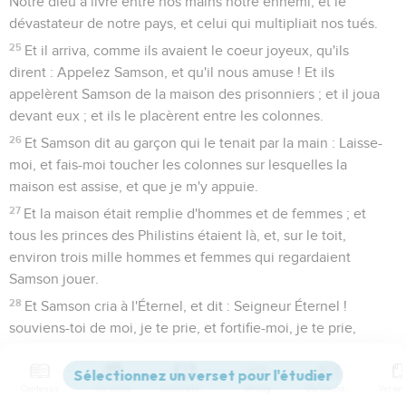
Notre dieu a livré entre nos mains notre ennemi, et le
dévastateur de notre pays, et celui qui multipliait nos tués.
25
Et il arriva, comme ils avaient le coeur joyeux, qu'ils
dirent : Appelez Samson, et qu'il nous amuse ! Et ils
appelèrent Samson de la maison des prisonniers ; et il joua
devant eux ; et ils le placèrent entre les colonnes.
26
Et Samson dit au garçon qui le tenait par la main : Laisse-
moi, et fais-moi toucher les colonnes sur lesquelles la
maison est assise, et que je m'y appuie.
27
Et la maison était remplie d'hommes et de femmes ; et
tous les princes des Philistins étaient là, et, sur le toit,
environ trois mille hommes et femmes qui regardaient
Samson jouer.
28
Et Samson cria à l'Éternel, et dit : Seigneur Éternel !
souviens-toi de moi, je te prie, et fortifie-moi, je te prie,
seulement cette fois, ô Dieu ! afin que, d'une seule
vengeance, je me venge des Philistins pour mes deux yeux.
Contenus
Versions
Commentaires
Strong
Dictionnaire
29
Et Samson saisit les deux colonnes du milieu, sur