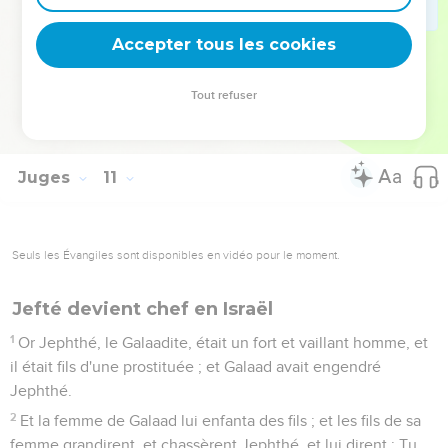
Galaad ; et les fils d'Israël s'assemblèrent, et campèrent à
Mitspa.
Accepter tous les cookies
18
Et le peuple, les princes de Galaad, se dirent l'un à l'autre :
Quel est l'homme qui commencera à faire la guerre contre
Tout refuser
les fils d'Ammon ? Il sera chef de tous les habitants de
Galaad.
Juges
11
Seuls les Évangiles sont disponibles en vidéo pour le moment.
Jefté devient chef en Israël
1
Or Jephthé, le Galaadite, était un fort et vaillant homme, et
il était fils d'une prostituée ; et Galaad avait engendré
Jephthé.
2
Et la femme de Galaad lui enfanta des fils ; et les fils de sa
femme grandirent, et chassèrent Jephthé, et lui dirent : Tu