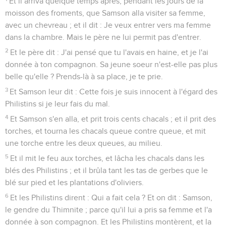
Et il arriva quelque temps après, pendant les jours de la
moisson des froments, que Samson alla visiter sa femme,
avec un chevreau ; et il dit : Je veux entrer vers ma femme
dans la chambre. Mais le père ne lui permit pas d'entrer.
2
Et le père dit : J'ai pensé que tu l'avais en haine, et je l'ai
donnée à ton compagnon. Sa jeune soeur n'est-elle pas plus
belle qu'elle ? Prends-là à sa place, je te prie.
3
Et Samson leur dit : Cette fois je suis innocent à l'égard des
Philistins si je leur fais du mal.
4
Et Samson s'en alla, et prit trois cents chacals ; et il prit des
torches, et tourna les chacals queue contre queue, et mit
une torche entre les deux queues, au milieu.
5
Et il mit le feu aux torches, et lâcha les chacals dans les
blés des Philistins ; et il brûla tant les tas de gerbes que le
blé sur pied et les plantations d'oliviers.
6
Et les Philistins dirent : Qui a fait cela ? Et on dit : Samson,
le gendre du Thimnite ; parce qu'il lui a pris sa femme et l'a
donnée à son compagnon. Et les Philistins montèrent, et la