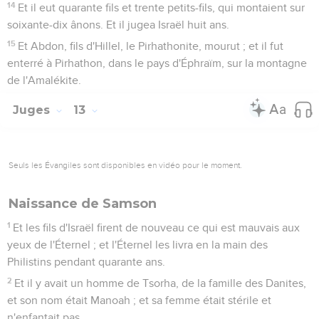
14
Et il eut quarante fils et trente petits-fils, qui montaient sur
soixante-dix ânons. Et il jugea Israël huit ans.
15
Et Abdon, fils d'Hillel, le Pirhathonite, mourut ; et il fut
enterré à Pirhathon, dans le pays d'Éphraïm, sur la montagne
de l'Amalékite.
Juges
13
Seuls les Évangiles sont disponibles en vidéo pour le moment.
Naissance de Samson
1
Et les fils d'Israël firent de nouveau ce qui est mauvais aux
yeux de l'Éternel ; et l'Éternel les livra en la main des
Philistins pendant quarante ans.
2
Et il y avait un homme de Tsorha, de la famille des Danites,
et son nom était Manoah ; et sa femme était stérile et
n'enfantait pas.