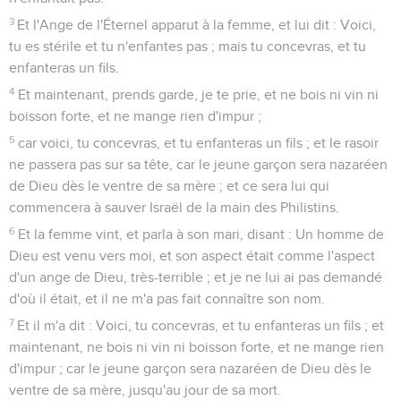
3
Et l'Ange de l'Éternel apparut à la femme, et lui dit : Voici,
tu es stérile et tu n'enfantes pas ; mais tu concevras, et tu
enfanteras un fils.
4
Et maintenant, prends garde, je te prie, et ne bois ni vin ni
boisson forte, et ne mange rien d'impur ;
5
car voici, tu concevras, et tu enfanteras un fils ; et le rasoir
ne passera pas sur sa tête, car le jeune garçon sera nazaréen
de Dieu dès le ventre de sa mère ; et ce sera lui qui
commencera à sauver Israël de la main des Philistins.
6
Et la femme vint, et parla à son mari, disant : Un homme de
Dieu est venu vers moi, et son aspect était comme l'aspect
d'un ange de Dieu, très-terrible ; et je ne lui ai pas demandé
d'où il était, et il ne m'a pas fait connaître son nom.
7
Et il m'a dit : Voici, tu concevras, et tu enfanteras un fils ; et
maintenant, ne bois ni vin ni boisson forte, et ne mange rien
d'impur ; car le jeune garçon sera nazaréen de Dieu dès le
ventre de sa mère, jusqu'au jour de sa mort.