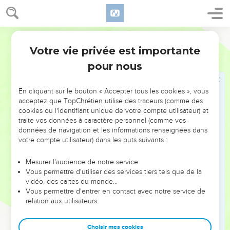
nous avons servi les Baals.
11
Et l'Éternel dit aux fils d'Israël : Ne vous ai-je pas délivrés
des Égyptiens, et des Amoréens, des fils d'Ammon, et des
Darby
Philistins ?
Votre vie privée est importante
Juges
10
12
Et les Sidoniens, et Amalek, et Maon, vous ont opprimés,
pour nous
et vous avez crié vers moi, et je vous ai sauvés de leur main.
13
Mais vous, vous m'avez abandonné, et vous avez servi
En cliquant sur le bouton « Accepter tous les cookies », vous
d'autres dieux ; c'est pourquoi je ne vous sauverai plus.
acceptez que TopChrétien utilise des traceurs (comme des
cookies ou l'identifiant unique de votre compte utilisateur) et
14
Allez, et criez aux dieux que vous avez choisis ; eux, vous
traite vos données à caractère personnel (comme vos
sauveront au temps de votre détresse !
données de navigation et les informations renseignées dans
votre compte utilisateur) dans les buts suivants :
15
Et les fils d'Israël dirent à l'Éternel : Nous avons péché ;
fais-nous selon tout ce qui sera bon à tes yeux ; seulement,
Mesurer l'audience de notre service
nous te prions, délivre-nous ce jour-ci.
Vous permettre d'utiliser des services tiers tels que de la
16
vidéo, des cartes du monde…
Et ils ôtèrent du milieu d'eux les dieux étrangers, et
Vous permettre d'entrer en contact avec notre service de
servirent l'Éternel ; et son âme fut en peine de la misère
relation aux utilisateurs.
d'Israël.
17
Et les fils d'Ammon se rassemblèrent, et campèrent en
Choisir mes cookies