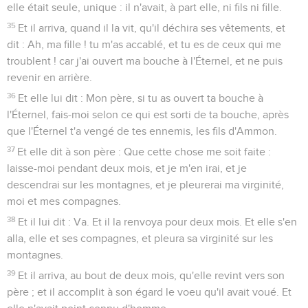
elle était seule, unique : il n'avait, à part elle, ni fils ni fille.
35
Et il arriva, quand il la vit, qu'il déchira ses vêtements, et
dit : Ah, ma fille ! tu m'as accablé, et tu es de ceux qui me
troublent ! car j'ai ouvert ma bouche à l'Éternel, et ne puis
revenir en arrière.
36
Et elle lui dit : Mon père, si tu as ouvert ta bouche à
l'Éternel, fais-moi selon ce qui est sorti de ta bouche, après
que l'Éternel t'a vengé de tes ennemis, les fils d'Ammon.
37
Et elle dit à son père : Que cette chose me soit faite :
laisse-moi pendant deux mois, et je m'en irai, et je
descendrai sur les montagnes, et je pleurerai ma virginité,
moi et mes compagnes.
38
Et il lui dit : Va. Et il la renvoya pour deux mois. Et elle s'en
alla, elle et ses compagnes, et pleura sa virginité sur les
montagnes.
39
Et il arriva, au bout de deux mois, qu'elle revint vers son
père ; et il accomplit à son égard le voeu qu'il avait voué. Et