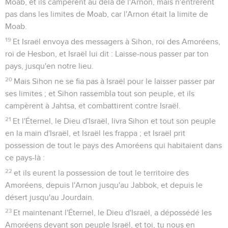
Moab, et ils campèrent au delà de l'Arnon, mais n'entrèrent
pas dans les limites de Moab, car l'Arnon était la limite de
Moab.
19
Et Israël envoya des messagers à Sihon, roi des Amoréens,
roi de Hesbon, et Israël lui dit : Laisse-nous passer par ton
pays, jusqu'en notre lieu.
20
Mais Sihon ne se fia pas à Israël pour le laisser passer par
ses limites ; et Sihon rassembla tout son peuple, et ils
campèrent à Jahtsa, et combattirent contre Israël.
21
Et l'Éternel, le Dieu d'Israël, livra Sihon et tout son peuple
en la main d'Israël, et Israël les frappa ; et Israël prit
possession de tout le pays des Amoréens qui habitaient dans
ce pays-là :
22
et ils eurent la possession de tout le territoire des
Amoréens, depuis l'Arnon jusqu'au Jabbok, et depuis le
désert jusqu'au Jourdain.
23
Et maintenant l'Éternel, le Dieu d'Israël, a dépossédé les
Amoréens devant son peuple Israël, et toi, tu nous en