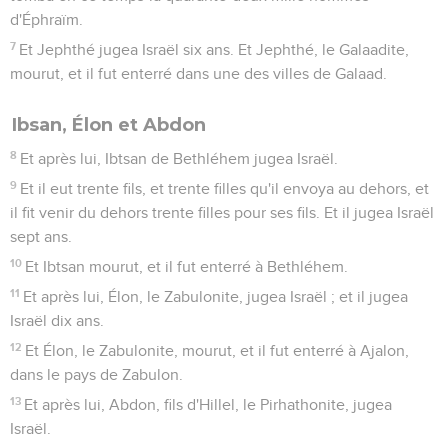
d'Éphraïm.
7
Et Jephthé jugea Israël six ans. Et Jephthé, le Galaadite,
mourut, et il fut enterré dans une des villes de Galaad.
Ibsan, Élon et Abdon
8
Et après lui, Ibtsan de Bethléhem jugea Israël.
9
Et il eut trente fils, et trente filles qu'il envoya au dehors, et
il fit venir du dehors trente filles pour ses fils. Et il jugea Israël
sept ans.
10
Et Ibtsan mourut, et il fut enterré à Bethléhem.
11
Et après lui, Élon, le Zabulonite, jugea Israël ; et il jugea
Israël dix ans.
12
Et Élon, le Zabulonite, mourut, et il fut enterré à Ajalon,
dans le pays de Zabulon.
13
Et après lui, Abdon, fils d'Hillel, le Pirhathonite, jugea
Israël.