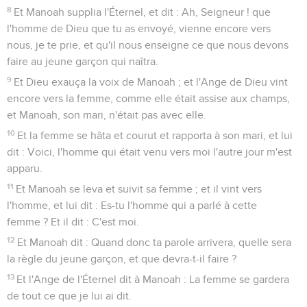
8
Et Manoah supplia l'Éternel, et dit : Ah, Seigneur ! que
l'homme de Dieu que tu as envoyé, vienne encore vers
nous, je te prie, et qu'il nous enseigne ce que nous devons
faire au jeune garçon qui naîtra.
9
Et Dieu exauça la voix de Manoah ; et l'Ange de Dieu vint
encore vers la femme, comme elle était assise aux champs,
et Manoah, son mari, n'était pas avec elle.
10
Et la femme se hâta et courut et rapporta à son mari, et lui
dit : Voici, l'homme qui était venu vers moi l'autre jour m'est
apparu.
11
Et Manoah se leva et suivit sa femme ; et il vint vers
l'homme, et lui dit : Es-tu l'homme qui a parlé à cette
femme ? Et il dit : C'est moi.
12
Et Manoah dit : Quand donc ta parole arrivera, quelle sera
la règle du jeune garçon, et que devra-t-il faire ?
13
Et l'Ange de l'Éternel dit à Manoah : La femme se gardera
de tout ce que je lui ai dit.