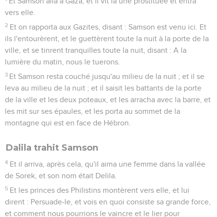
Et Samson alla à Gaza, et il vit là une prostituée et entra
vers elle.
2
Et on rapporta aux Gazites, disant : Samson est venu ici. Et
ils l'entourèrent, et le guettèrent toute la nuit à la porte de la
ville, et se tinrent tranquilles toute la nuit, disant : A la
lumière du matin, nous le tuerons.
3
Et Samson resta couché jusqu'au milieu de la nuit ; et il se
leva au milieu de la nuit ; et il saisit les battants de la porte
de la ville et les deux poteaux, et les arracha avec la barre, et
les mit sur ses épaules, et les porta au sommet de la
montagne qui est en face de Hébron.
Dalila trahit Samson
4
Et il arriva, après cela, qu'il aima une femme dans la vallée
de Sorek, et son nom était Delila.
5
Et les princes des Philistins montèrent vers elle, et lui
dirent : Persuade-le, et vois en quoi consiste sa grande force,
et comment nous pourrions le vaincre et le lier pour