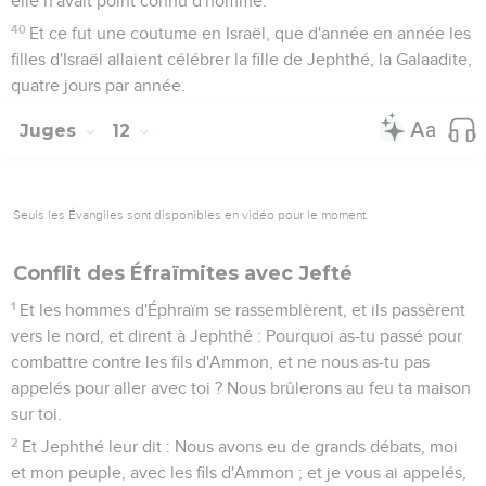
elle n'avait point connu d'homme.
40
Et ce fut une coutume en Israël, que d'année en année les
filles d'Israël allaient célébrer la fille de Jephthé, la Galaadite,
quatre jours par année.
Juges
12
Seuls les Évangiles sont disponibles en vidéo pour le moment.
Conflit des Éfraïmites avec Jefté
1
Et les hommes d'Éphraïm se rassemblèrent, et ils passèrent
vers le nord, et dirent à Jephthé : Pourquoi as-tu passé pour
combattre contre les fils d'Ammon, et ne nous as-tu pas
appelés pour aller avec toi ? Nous brûlerons au feu ta maison
sur toi.
2
Et Jephthé leur dit : Nous avons eu de grands débats, moi
et mon peuple, avec les fils d'Ammon ; et je vous ai appelés,