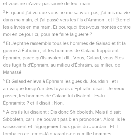
et vous ne m'avez pas sauvé de leur main.
3
Et quand j'ai vu que vous ne me sauviez pas, j'ai mis ma vie
dans ma main, et j'ai passé vers les fils d'Ammon ; et l'Éternel
les a livrés en ma main. Et pourquoi êtes-vous montés contre
moi en ce jour-ci, pour me faire la guerre ?
4
Et Jephthé rassembla tous les hommes de Galaad et fit la
guerre à Éphraïm ; et les hommes de Galaad frappèrent
Éphraïm, parce qu'ils avaient dit : Vous, Galaad, vous êtes
des fugitifs d'Éphraïm, au milieu d'Éphraïm, au milieu de
Manassé.
5
Et Galaad enleva à Éphraïm les gués du Jourdain ; et il
arriva que lorsqu'un des fuyards d'Éphraïm disait : Je veux
passer, les hommes de Galaad lui disaient : Es-tu
Éphraïmite ? et il disait : Non.
6
Alors ils lui disaient : Dis donc Shibboleth. Mais il disait
Sibboleth, car il ne pouvait pas bien prononcer. Alors ils le
saisissaient et l'égorgeaient aux gués du Jourdain. Et il
tomba en ce temps-là quarante-deux mille hommes