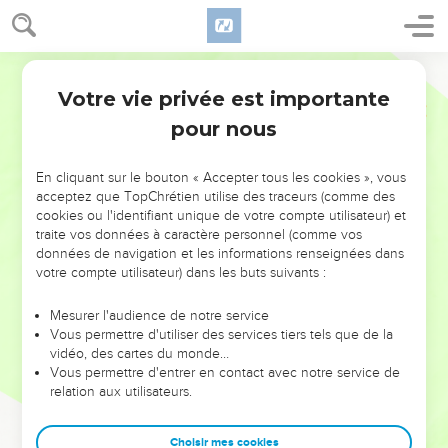
Votre vie privée est importante
pour nous
NE MANQUEZ PAS L’ÉVÉNEMENT
En cliquant sur le bouton « Accepter tous les cookies », vous
DE L’ANNÉE !
acceptez que TopChrétien utilise des traceurs (comme des
cookies ou l'identifiant unique de votre compte utilisateur) et
ET SI LEURS ERREURS POUVAIENT VOUS ÉVITER LES
traite vos données à caractère personnel (comme vos
VOTRES ?
données de navigation et les informations renseignées dans
votre compte utilisateur) dans les buts suivants :
On admire souvent les leaders pour leurs réussites, leur impact,
leur foi ou leur vision. Mais on voit moins les doutes, les erreurs
Mesurer l'audience de notre service
Vous permettre d'utiliser des services tiers tels que de la
et les saisons difficiles qu'ils ont traversés, alors même que ce
vidéo, des cartes du monde…
sont elles qui les ont façonnés.
Vous permettre d'entrer en contact avec notre service de
relation aux utilisateurs.
Dans cette conférence, leaders, entrepreneurs, et responsables
reviennent sur les erreurs marquantes de leur parcours et les
clés pour avancer avec plus de sagesse afin que leurs erreurs
Choisir mes cookies