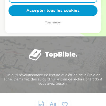
deviennent vos tremplins. Que vous guidiez un ministère, une
équipe, un groupe ou une famille, leur expérience est faite
Accepter tous les cookies
pour vous.
Tout refuser
Je découvre l’événement
Un outil révolutionnaire de lecture et d'étude de la Bible en
ligne. Démarrez dès aujourd'hui le plan de lecture offert dont
vous avez besoin.