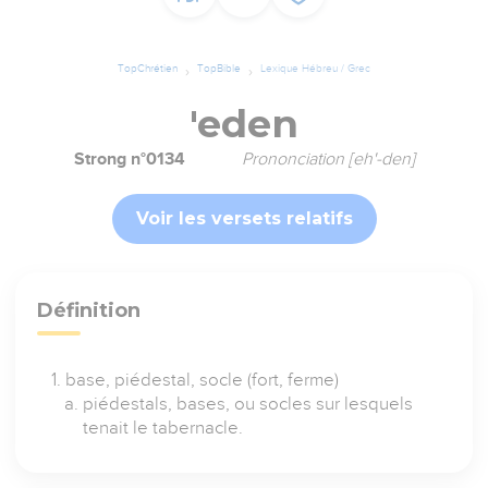
TopChrétien
TopBible
Lexique Hébreu / Grec
'eden
Strong n°0134
Prononciation [eh'-den]
Voir les versets relatifs
Définition
base, piédestal, socle (fort, ferme)
piédestals, bases, ou socles sur lesquels
tenait le tabernacle.