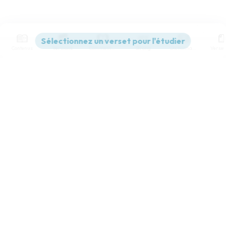
Contenus
Versions
Commentaires
Strong
Dictionnaire
Paramètres de lecture
Afficher les numéros de versets
Mode dyslexique
Désactivé
Simple
Coul
eur
Police d'écriture
Serif
Sans-serif