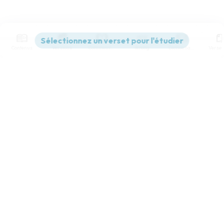
Contenus
Versions
Commentaires
Strong
Dictionnaire
Paramètres de lecture
Afficher les numéros de versets
Mode dyslexique
Désactivé
Simple
Coul
eur
Police d'écriture
Serif
Sans-serif