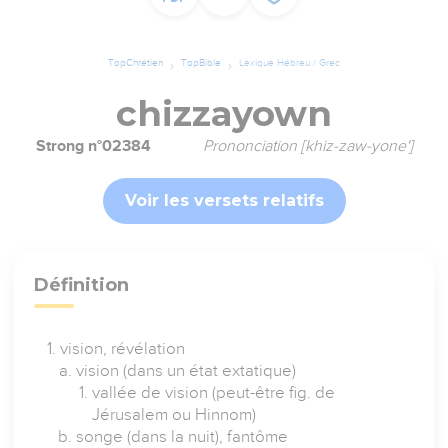
TopChrétien
TopBible
Lexique Hébreu / Grec
chizzayown
Strong n°02384
Prononciation [khiz-zaw-yone']
Voir les versets relatifs
Définition
vision, révélation
vision (dans un état extatique)
vallée de vision (peut-être fig. de
Jérusalem ou Hinnom)
songe (dans la nuit), fantôme