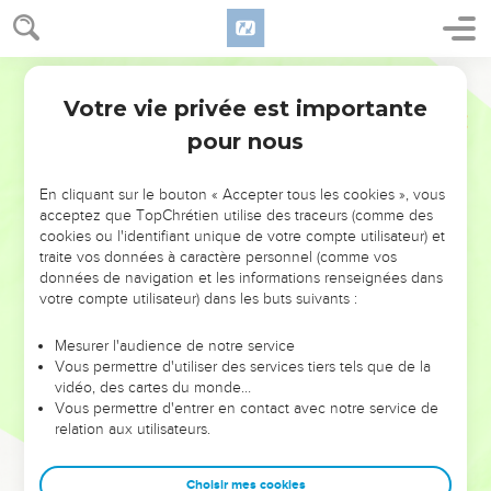
Votre vie privée est importante
pour nous
NE MANQUEZ PAS L’ÉVÉNEMENT
En cliquant sur le bouton « Accepter tous les cookies », vous
DE L’ANNÉE !
acceptez que TopChrétien utilise des traceurs (comme des
cookies ou l'identifiant unique de votre compte utilisateur) et
ET SI LEURS ERREURS POUVAIENT VOUS ÉVITER LES
traite vos données à caractère personnel (comme vos
VOTRES ?
données de navigation et les informations renseignées dans
votre compte utilisateur) dans les buts suivants :
On admire souvent les leaders pour leurs réussites, leur impact,
leur foi ou leur vision. Mais on voit moins les doutes, les erreurs
Mesurer l'audience de notre service
Vous permettre d'utiliser des services tiers tels que de la
et les saisons difficiles qu'ils ont traversés, alors même que ce
vidéo, des cartes du monde…
sont elles qui les ont façonnés.
Vous permettre d'entrer en contact avec notre service de
relation aux utilisateurs.
Dans cette conférence, leaders, entrepreneurs, et responsables
reviennent sur les erreurs marquantes de leur parcours et les
clés pour avancer avec plus de sagesse afin que leurs erreurs
Choisir mes cookies