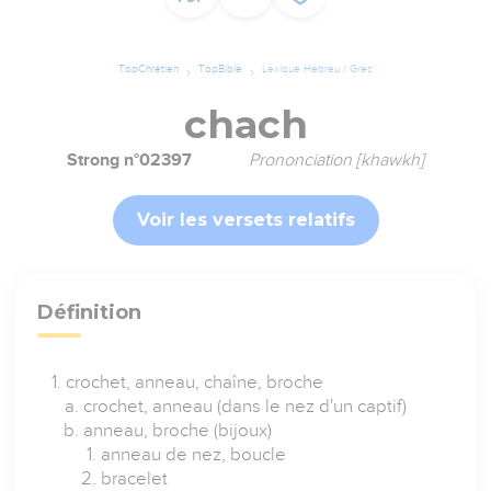
TopChrétien
TopBible
Lexique Hébreu / Grec
chach
Strong n°02397
Prononciation [khawkh]
Voir les versets relatifs
Définition
crochet, anneau, chaîne, broche
crochet, anneau (dans le nez d'un captif)
anneau, broche (bijoux)
anneau de nez, boucle
bracelet