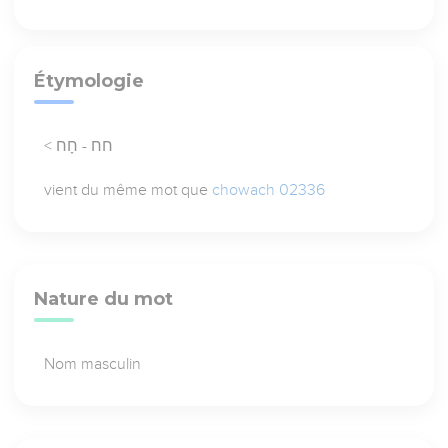
Étymologie
< חח - חָח
vient du même mot que
chowach 02336
Nature du mot
Nom masculin