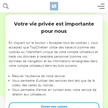
Votre vie privée est importante
pour nous
NE MANQUEZ PAS L’ÉVÉNEMENT
En cliquant sur le bouton « Accepter tous les cookies », vous
DE L’ANNÉE !
acceptez que TopChrétien utilise des traceurs (comme des
cookies ou l'identifiant unique de votre compte utilisateur) et
ET SI LEURS ERREURS POUVAIENT VOUS ÉVITER LES
traite vos données à caractère personnel (comme vos
VOTRES ?
données de navigation et les informations renseignées dans
votre compte utilisateur) dans les buts suivants :
On admire souvent les leaders pour leurs réussites, leur impact,
leur foi ou leur vision. Mais on voit moins les doutes, les erreurs
Mesurer l'audience de notre service
Vous permettre d'utiliser des services tiers tels que de la
et les saisons difficiles qu'ils ont traversés, alors même que ce
vidéo, des cartes du monde…
sont elles qui les ont façonnés.
Vous permettre d'entrer en contact avec notre service de
relation aux utilisateurs.
Dans cette conférence, leaders, entrepreneurs, et responsables
reviennent sur les erreurs marquantes de leur parcours et les
clés pour avancer avec plus de sagesse afin que leurs erreurs
Choisir mes cookies