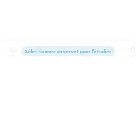
Contenus
Versions
Commentaires
Strong
Dictionnaire
Paramètres de lecture
Afficher les numéros de versets
Mode dyslexique
Désactivé
Simple
Coul
eur