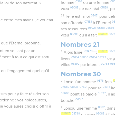
0376
08
homme
ou une femme
a loi de son naziréat. »
05088
05139
vœu
de naziréat
, p
21
08451
Telle est la loi
pour celu
uple entre mes mains, je vouerai
07133
0
son offrande
à l’Eternel
03027
05381
08686
ses ressources
05088
05087
087
vœu
qu’il a fait
Nombres 21
e que l'Eternel ordonne.
t en se liant par un
2
03478
05087
087
Alors Israël
fit
ément à tout ce qui est sorti
05414
08800
05414
08799
livres
ce 
05892
02763
08
villes
par interdit
 ou l'engagement quel qu’il
Nombres 30
2
0376
Lorsqu’un homme
fera
07650
08736
07621
05315
pour se
li
08686
01697
isira pour y faire résider son
point sa parole
, il a
06310
ordonne : vos holocaustes,
bouche
.
e vous aurez choisi d’offrir à
3
0802
Lorsqu’une femme
, dan
05087
08799
05088
un vœu
à l’E