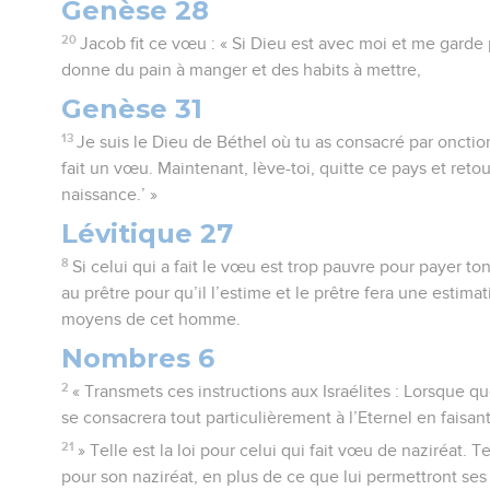
Genèse 28
20
Jacob fit ce vœu : « Si Dieu est avec moi et me gard
donne du pain à manger et des habits à mettre,
Genèse 31
13
Je suis le Dieu de Béthel où tu as consacré par onct
fait un vœu. Maintenant, lève-toi, quitte ce pays et reto
naissance.’ »
Lévitique 27
8
Si celui qui a fait le vœu est trop pauvre pour payer to
au prêtre pour qu’il l’estime et le prêtre fera une estima
moyens de cet homme.
Nombres 6
2
« Transmets ces instructions aux Israélites : Lorsque
se consacrera tout particulièrement à l’Eternel en faisan
21
» Telle est la loi pour celui qui fait vœu de naziréat. T
pour son naziréat, en plus de ce que lui permettront ses