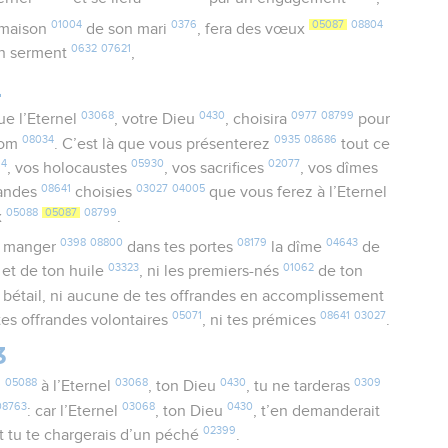
01004
0376
05087
08804
 maison
de son mari
, fera des vœux
0632
07621
n serment
,
2
03068
0430
0977
08799
e l’Eternel
, votre Dieu
, choisira
pour
08034
0935
08686
nom
. C’est là que vous présenterez
tout ce
64
05930
02077
, vos holocaustes
, vos sacrifices
, vos dîmes
08641
03027
04005
frandes
choisies
que vous ferez à l’Eternel
05088
05087
08799
x
.
0398
08800
08179
04643
 manger
dans tes portes
la dîme
de
03323
01062
et de ton huile
, ni les premiers-nés
de ton
bétail, ni aucune de tes offrandes en accomplissement
05071
08641
03027
 tes offrandes volontaires
, ni tes prémices
.
3
05088
03068
0430
0309
u
à l’Eternel
, ton Dieu
, tu ne tarderas
08763
03068
0430
: car l’Eternel
, ton Dieu
, t’en demanderait
02399
et tu te chargerais d’un péché
.