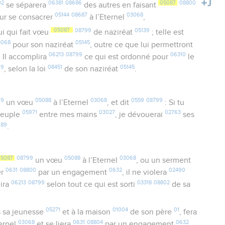
02
06381
08686
05087
08800
se séparera
des autres en faisant
05144
08687
03068
our se consacrer
à l’Eternel
,
05087
08799
05139
i qui fait vœu
de naziréat
; telle est
3068
05145
pour son naziréat
, outre ce que lui permettront
06213
08799
06310
. Il accomplira
ce qui est ordonné pour
le
99
08451
05145
, selon la loi
de son naziréat
.
99
05088
03068
0559
08799
un vœu
à l’Eternel
, et dit
: Si tu
05971
03027
02763
peuple
entre mes mains
, je dévouerai
ses
689
.
05087
08799
05088
03068
un vœu
à l’Eternel
, ou un serment
0631
08800
0632
02490
er
par un engagement
, il ne violera
06213
08799
03318
08802
gira
selon tout ce qui est sorti
de sa
05271
01004
01
s sa jeunesse
et à la maison
de son père
, fera
03068
0631
08804
0632
ternel
et se liera
par un engagement
,