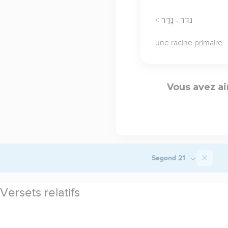
< נדר - נָדַר
une racine primaire
Vous avez ai
Segond 21
Versets relatifs