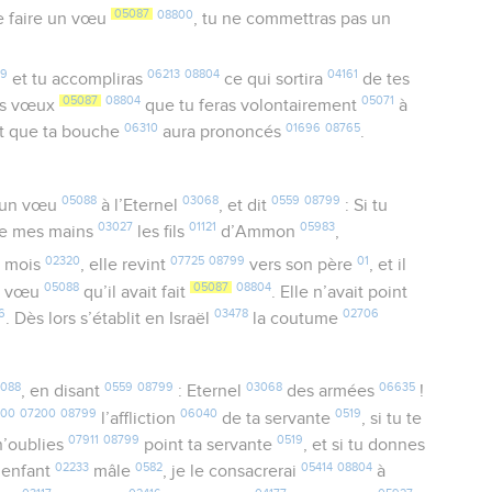
05087
08800
 faire un vœu
, tu ne commettras pas un
99
06213
08804
04161
et tu accompliras
ce qui sortira
de tes
05087
08804
05071
les vœux
que tu feras volontairement
à
06310
01696
08765
et que ta bouche
aura prononcés
.
05088
03068
0559
08799
un vœu
à l’Eternel
, et dit
: Si tu
03027
01121
05983
e mes mains
les fils
d’Ammon
,
02320
07725
08799
01
mois
, elle revint
vers son père
, et il
05088
05087
08804
le vœu
qu’il avait fait
. Elle n’avait point
6
03478
02706
. Dès lors s’établit en Israël
la coutume
088
0559
08799
03068
06635
, en disant
: Eternel
des armées
!
800
07200
08799
06040
0519
l’affliction
de ta servante
, si tu te
07911
08799
0519
n’oublies
point ta servante
, et si tu donnes
02233
0582
05414
08804
 enfant
mâle
, je le consacrerai
à