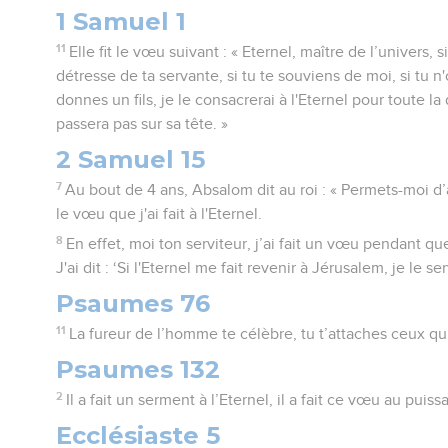
1 Samuel 1
11
Elle fit le vœu suivant : « Eternel, maître de l’univers, 
détresse de ta servante, si tu te souviens de moi, si tu n'
donnes un fils, je le consacrerai à l'Eternel pour toute la
passera pas sur sa tête. »
2 Samuel 15
7
Au bout de 4 ans, Absalom dit au roi : « Permets-moi d
le vœu que j'ai fait à l'Eternel.
8
En effet, moi ton serviteur, j’ai fait un vœu pendant qu
J'ai dit : ‘Si l'Eternel me fait revenir à Jérusalem, je le serv
Psaumes 76
11
La fureur de l’homme te célèbre, tu t’attaches ceux qu
Psaumes 132
2
Il a fait un serment à l’Eternel, il a fait ce vœu au puis
Ecclésiaste 5