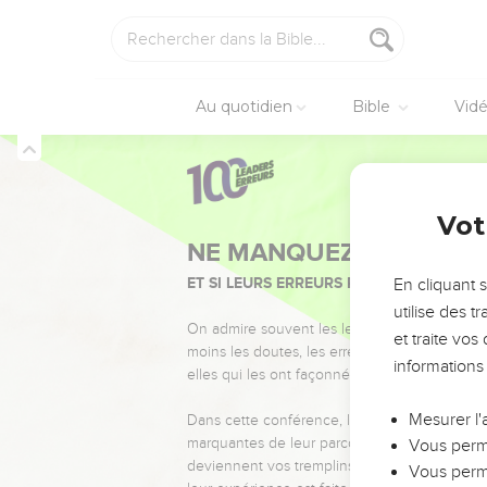
Au quotidien
Bible
Vid
Vot
NE MANQUEZ PAS L’ÉVÉ
ET SI LEURS ERREURS POUVAIENT VOUS 
En cliquant 
utilise des 
On admire souvent les leaders pour leurs réussi
et traite vo
moins les doutes, les erreurs et les saisons di
informations
elles qui les ont façonnés.
Mesurer l'
Dans cette conférence, leaders, entrepreneur
marquantes de leur parcours et les clés pour
Vous perme
deviennent vos tremplins. Que vous guidiez 
Vous perme