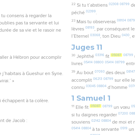
22
02308
08799
Si tu t’abstiens
de
02399
péché
.
si tu consens à regarder la
23
08104
087
Mais tu observeras
oublies pas ta servante et lui
08193
lèvres
, par conséquent 
 durée de sa vie et le rasoir ne
03068
0430
l’Eternel
, ton Dieu
, 
Juges 11
30
03316
05087
08799
Jephthé
fit
’aller à Hébron pour accomplir
05414
08800
05414
08799
livres
entr
39
07093
08147
Au bout
des deux
e j’habitais à Gueshur en Syrie.
06213
08799
accomplit
sur elle 
irai.’ »
03045
08804
037
connu
d’homme
1 Samuel 1
i échappent à ta colère.
11
05087
08799
05
Elle fit
un vœu
07200
08
si tu daignes regarder
sant de Jacob :
02142
08804
souviens
de moi et 
05414
08804
0519
à ta servante
un