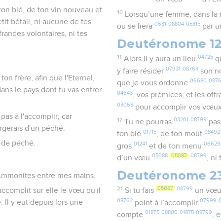
ton blé, de ton vin nouveau et
10
Lorsqu’une femme, dans la
tit bétail, ni aucune de tes
0631
08804
05315
ou se liera
par u
randes volontaires, ni tes
Deutéronome 1
11
04725
Alors il y aura un lieu
qu
07931
08763
y faire résider
son 
ton frère, afin que l'Eternel,
06680
087
que je vous ordonne
ans le pays dont tu vas entrer
04643
, vos prémices, et les of
03068
pour accomplir vos vœu
 pas à l'accomplir, car
17
03201
08799
Tu ne pourras
pas
argerais d'un péché.
01715
08492
ton blé
, de ton moût
s de péché.
01241
06629
gros
et de ton menu
05088
05087
08799
d’un vœu
, ni
Deutéronome 2
les Ammonites entre mes mains,
21
05087
08799
accomplit sur elle le vœu qu'il
Si tu fais
un vœ
08762
07999
. Il y eut depuis lors une
point à l’accomplir
01875
08800
01875
08799
compte
, 