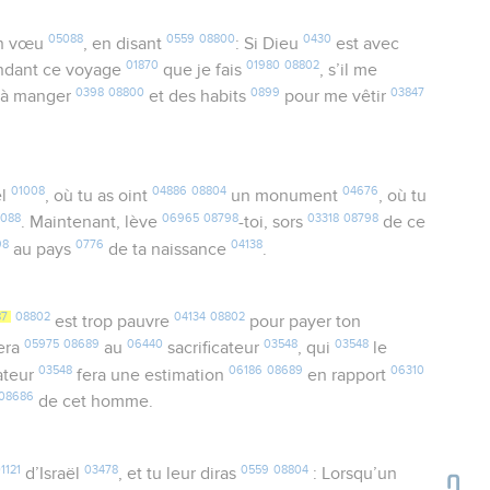
05088
0559
08800
0430
n vœu
, en disant
: Si Dieu
est avec
01870
01980
08802
dant ce voyage
que je fais
, s’il me
0398
08800
0899
03847
à manger
et des habits
pour me vêtir
01008
04886
08804
04676
el
, où tu as oint
un monument
, où tu
5088
06965
08798
03318
08798
. Maintenant, lève
-toi, sors
de ce
98
0776
04138
au pays
de ta naissance
.
87
08802
04134
08802
est trop pauvre
pour payer ton
05975
08689
06440
03548
03548
tera
au
sacrificateur
, qui
le
03548
06186
08689
06310
cateur
fera une estimation
en rapport
08686
de cet homme.
1121
03478
0559
08804
d’Israël
, et tu leur diras
: Lorsqu’un