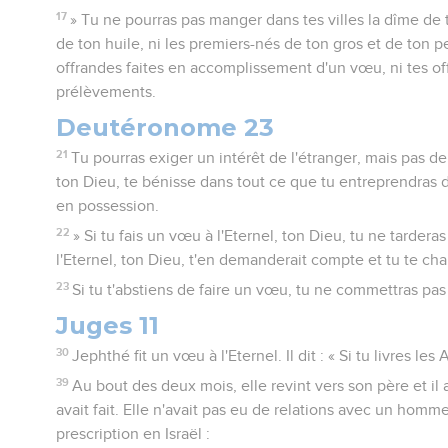
17
» Tu ne pourras pas manger dans tes villes la dîme de 
de ton huile, ni les premiers-nés de ton gros et de ton pe
offrandes faites en accomplissement d'un vœu, ni tes off
prélèvements.
Deutéronome 23
21
Tu pourras exiger un intérêt de l'étranger, mais pas de 
ton Dieu, te bénisse dans tout ce que tu entreprendras d
en possession.
22
» Si tu fais un vœu à l'Eternel, ton Dieu, tu ne tarderas
l'Eternel, ton Dieu, t'en demanderait compte et tu te ch
23
Si tu t'abstiens de faire un vœu, tu ne commettras pa
Juges 11
30
Jephthé fit un vœu à l'Eternel. Il dit : « Si tu livres 
39
Au bout des deux mois, elle revint vers son père et il 
avait fait. Elle n'avait pas eu de relations avec un homme
prescription en Israël :