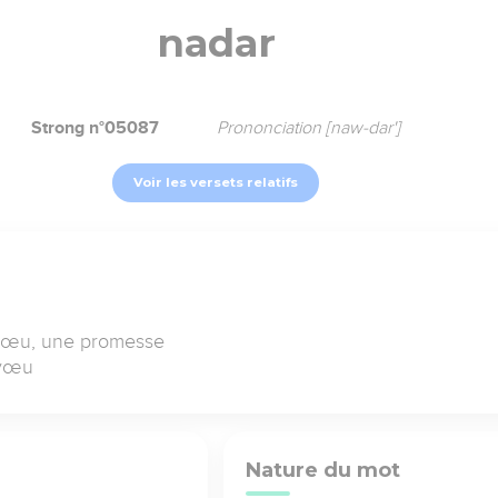
nadar
Strong n°05087
Prononciation [naw-dar']
Voir les versets relatifs
 vœu, une promesse
 vœu
Nature du mot