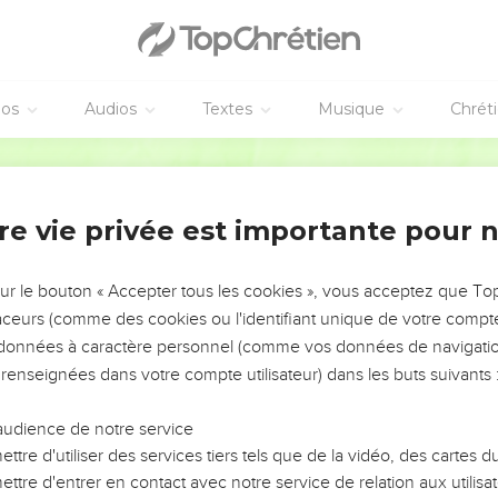
éos
Audios
Textes
Musique
Chrét
re vie privée est importante pour 
NEMENT DE L’ANNÉE !
ÉVITER LES VOTRES ?
sur le bouton « Accepter tous les cookies », vous acceptez que T
traceurs (comme des cookies ou l'identifiant unique de votre compte 
tes, leur impact, leur foi ou leur vision. Mais on voit
s données à caractère personnel (comme vos données de navigatio
fficiles qu'ils ont traversés, alors même que ce sont
 renseignées dans votre compte utilisateur) dans les buts suivants 
audience de notre service
s, et responsables reviennent sur les erreurs
 avancer avec plus de sagesse afin que leurs erreurs
ttre d'utiliser des services tiers tels que de la vidéo, des cartes
un ministère, une équipe, un groupe ou une famille,
ttre d'entrer en contact avec notre service de relation aux utilisat