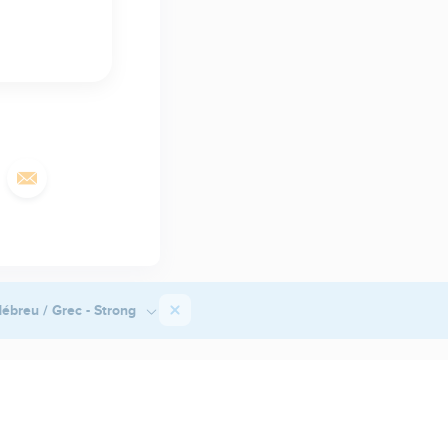
ébreu / Grec - Strong