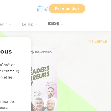
Faire un don
ien ?
Le Top
FERMER
nous
opChrétien
utilisateur)
n et les
:
 du monde…
eurs.