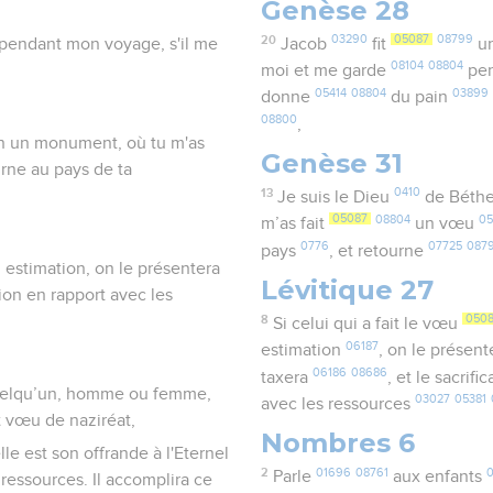
Genèse 28
20
03290
05087
08799
e pendant mon voyage, s'il me
Jacob
fit
u
08104
08804
moi et me garde
pen
05414
08804
03899
donne
du pain
08800
,
ion un monument, où tu m'as
Genèse 31
urne au pays de ta
13
0410
Je suis le Dieu
de Béth
05087
08804
0
m’as fait
un vœu
0776
07725
087
pays
, et retourne
n estimation, on le présentera
Lévitique 27
tion en rapport avec les
8
050
Si celui qui a fait le vœu
06187
estimation
, on le présen
06186
08686
taxera
, et le sacrifi
 quelqu’un, homme ou femme,
03027
05381
avec les ressources
t vœu de naziréat,
Nombres 6
elle est son offrande à l'Eternel
2
01696
08761
0
Parle
aux enfants
 ressources. Il accomplira ce