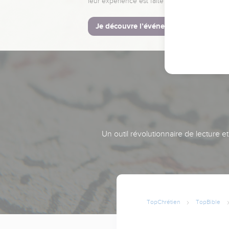
leur expérience est faite pour vous.
Je découvre l’événement
Un outil révolutionnaire de lecture e
TopChrétien
TopBible