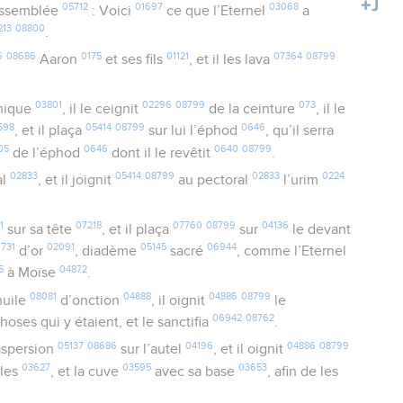
05712
01697
03068
assemblée
: Voici
ce que l’Eternel
a
213
08800
.
6
08686
0175
01121
07364
08799
Aaron
et ses fils
, et il les lava
03801
02296
08799
073
unique
, il le ceignit
de la ceinture
, il le
598
05414
08799
0646
, et il plaça
sur lui l’éphod
, qu’il serra
05
0646
0640
08799
de l’éphod
dont il le revêtit
.
02833
05414
08799
02833
0224
al
, et il joignit
au pectoral
l’urim
1
07218
07760
08799
04136
sur sa tête
, et il plaça
sur
le devant
731
02091
05145
06944
d’or
, diadème
sacré
, comme l’Eternel
5
04872
à Moïse
.
08081
04888
04886
08799
huile
d’onction
, il oignit
le
06942
08762
hoses qui y étaient, et le sanctifia
.
05137
08686
04196
04886
08799
aspersion
sur l’autel
, et il oignit
03627
03595
03653
iles
, et la cuve
avec sa base
, afin de les