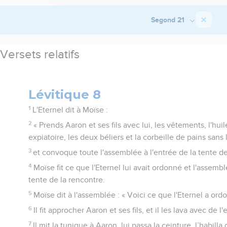
Segond 21
Versets relatifs
Lévitique 8
1
L'Eternel dit à Moïse :
2
« Prends Aaron et ses fils avec lui, les vêtements, l'hui
expiatoire, les deux béliers et la corbeille de pains sans 
3
et convoque toute l'assemblée à l'entrée de la tente de
4
Moïse fit ce que l'Eternel lui avait ordonné et l'assembl
tente de la rencontre.
5
Moïse dit à l'assemblée : « Voici ce que l'Eternel a ordo
6
Il fit approcher Aaron et ses fils, et il les lava avec de l'
7
Il mit la tunique à Aaron, lui passa la ceinture, l’habilla 