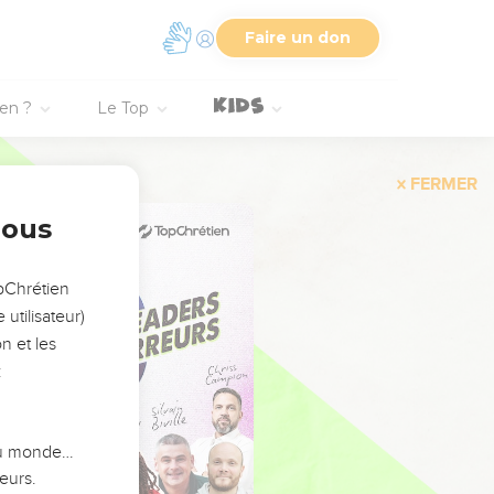
Faire un don
ien ?
Le Top
FERMER
nous
opChrétien
utilisateur)
n et les
:
 du monde…
eurs.