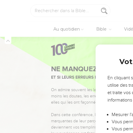
Au quotidien
Bible
Vid
Vot
NE MANQUEZ PAS L’ÉVÉ
ET SI LEURS ERREURS POUVAIENT VOUS 
En cliquant 
utilise des 
On admire souvent les leaders pour leurs réussi
et traite vo
moins les doutes, les erreurs et les saisons di
informations
elles qui les ont façonnés.
Mesurer l'
Dans cette conférence, leaders, entrepreneur
marquantes de leur parcours et les clés pour
Vous perme
deviennent vos tremplins. Que vous guidiez 
Vous perme