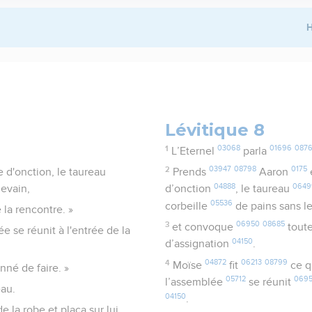
H
Lévitique 8
1
03068
01696
087
L’Eternel
parla
2
03947
08798
0175
le d'onction, le taureau
Prends
Aaron
e
04888
0649
levain,
d’onction
, le taureau
05536
corbeille
de pains sans l
 la rencontre. »
3
06950
08685
et convoque
toute
ée se réunit à l'entrée de la
04150
d’assignation
.
4
04872
06213
08799
Moïse
fit
ce q
nné de faire. »
05712
069
l’assemblée
se réunit
eau.
04150
.
de la robe et plaça sur lui