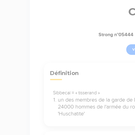
C
Strong n°05444
V
Définition
Sibbecaï = « tisserand »
un des membres de la garde de 
24000 hommes de l'armée du roi;
'Huschatite'