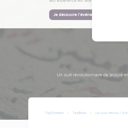
leur expérience est faite pour vous.
Je découvre l’événement
Un outil révolutionnaire de lecture e
TopChrétien
TopBible
Lexique Hébreu / Gre