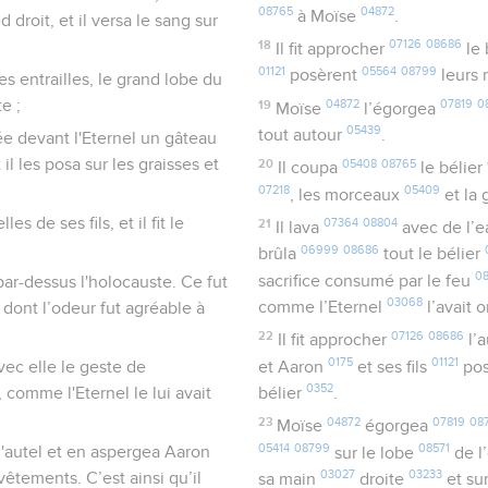
08765
04872
à Moïse
.
 droit, et il versa le sang sur
18
07126
08686
Il fit approcher
le 
01121
05564
08799
posèrent
leurs
les entrailles, le grand lobe du
e ;
19
04872
07819
0
Moïse
l’égorgea
05439
tout autour
.
cée devant l'Eternel un gâteau
il les posa sur les graisses et
20
05408
08765
Il coupa
le bélier
07218
05409
, les morceaux
et la 
s de ses fils, et il fit le
21
07364
08804
Il lava
avec de l’
06999
08686
brûla
tout le bélier
0
sacrifice consumé par le feu
, par-dessus l'holocauste. Ce fut
03068
comme l’Eternel
l’avait
u dont l’odeur fut agréable à
22
07126
08686
Il fit approcher
l’
0175
01121
avec elle le geste de
et Aaron
et ses fils
pos
0352
 comme l'Eternel le lui avait
bélier
.
23
04872
07819
08
Moïse
égorgea
05414
08799
08571
 l'autel et en aspergea Aaron
sur le lobe
de l’
03027
03233
êtements. C’est ainsi qu’il
sa main
droite
et sur