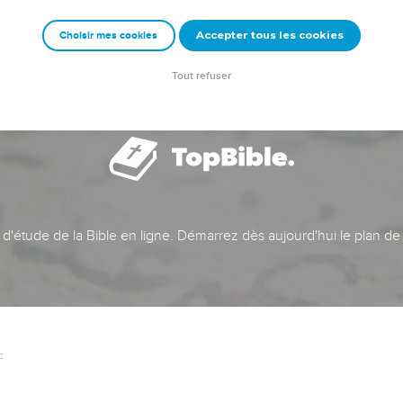
Accepter tous les cookies
Choisir mes cookies
Tout refuser
t d'étude de la Bible en ligne. Démarrez dès aujourd'hui le plan de
c