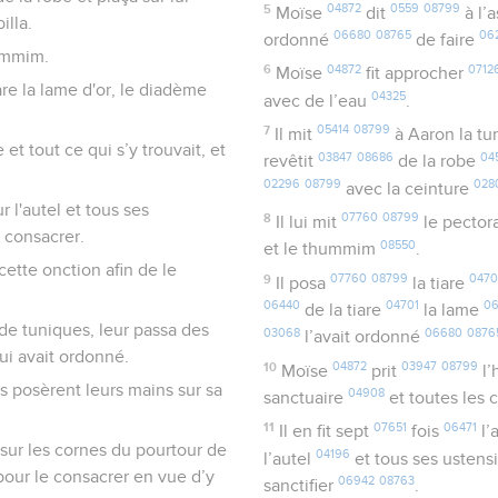
5
04872
0559
08799
Moïse
dit
à l’
illa.
06680
08765
06
ordonné
de faire
hummim.
6
04872
0712
Moïse
fit approcher
iare la lame d'or, le diadème
04325
avec de l’eau
.
7
05414
08799
Il mit
à Aaron la t
 et tout ce qui s’y trouvait, et
03847
08686
04
revêtit
de la robe
02296
08799
028
avec la ceinture
ur l'autel et tous ses
8
07760
08799
Il lui mit
le pector
s consacrer.
08550
et le thummim
.
t cette onction afin de le
9
07760
08799
0470
Il posa
la tiare
06440
04701
06
de la tiare
la lame
a de tuniques, leur passa des
03068
06680
0876
l’avait ordonné
lui avait ordonné.
10
04872
03947
08799
Moïse
prit
l’
ils posèrent leurs mains sur sa
04908
sanctuaire
et toutes les c
11
07651
06471
Il en fit sept
fois
l’
 sur les cornes du pourtour de
04196
l’autel
et tous ses ustens
l pour le consacrer en vue d’y
06942
08763
sanctifier
.