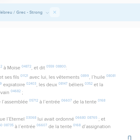
ébreu / Grec - Strong
62
04872
0559
08800
à Moïse
, et dit
:
01121
0899
08081
t ses fils
avec lui, les vêtements
, l’huile
9
02403
08147
0352
expiatoire
, les deux
béliers
et la
04682
evain
;
05712
06607
0168
 l’assemblée
à l’entrée
de la tente
03068
06680
08765
ue l’Eternel
lui avait ordonné
; et
50
08735
06607
0168
à l’entrée
de la tente
d’assignation