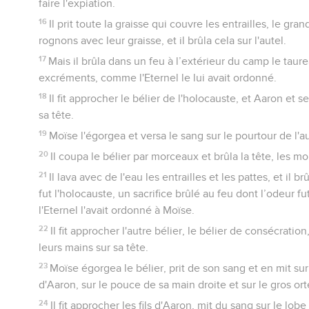
faire l'expiation.
16
Il prit toute la graisse qui couvre les entrailles, le gra
rognons avec leur graisse, et il brûla cela sur l'autel.
17
Mais il brûla dans un feu à l’extérieur du camp le taur
excréments, comme l'Eternel le lui avait ordonné.
18
Il fit approcher le bélier de l'holocauste, et Aaron et s
sa tête.
19
Moïse l'égorgea et versa le sang sur le pourtour de l'au
20
Il coupa le bélier par morceaux et brûla la tête, les mo
21
Il lava avec de l'eau les entrailles et les pattes, et il br
fut l'holocauste, un sacrifice brûlé au feu dont l’odeur f
l'Eternel l'avait ordonné à Moïse.
22
Il fit approcher l'autre bélier, le bélier de consécration
leurs mains sur sa tête.
23
Moïse égorgea le bélier, prit de son sang et en mit sur 
d'Aaron, sur le pouce de sa main droite et sur le gros ort
24
Il fit approcher les fils d'Aaron, mit du sang sur le lobe 