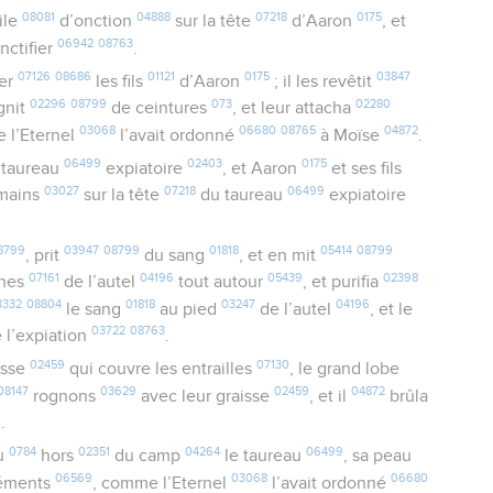
08081
04888
07218
0175
ile
d’onction
sur la tête
d’Aaron
, et
06942
08763
anctifier
.
07126
08686
01121
0175
03847
her
les fils
d’Aaron
; il les revêtit
02296
08799
073
02280
ignit
de ceintures
, et leur attacha
03068
06680
08765
04872
 l’Eternel
l’avait ordonné
à Moïse
.
06499
02403
0175
 taureau
expiatoire
, et Aaron
et ses fils
03027
07218
06499
 mains
sur la tête
du taureau
expiatoire
8799
03947
08799
01818
05414
08799
, prit
du sang
, et en mit
07161
04196
05439
02398
rnes
de l’autel
tout autour
, et purifia
3332
08804
01818
03247
04196
le sang
au pied
de l’autel
, et le
03722
08763
e l’expiation
.
02459
07130
isse
qui couvre les entrailles
, le grand lobe
08147
03629
02459
04872
rognons
avec leur graisse
, et il
brûla
6
.
0784
02351
04264
06499
u
hors
du camp
le taureau
, sa peau
06569
03068
06680
réments
, comme l’Eternel
l’avait ordonné