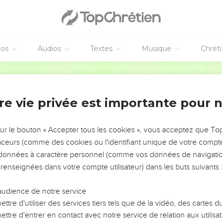
éos
Audios
Textes
Musique
Chrét
re vie privée est importante pour 
NEMENT DE L’ANNÉE !
ÉVITER LES VOTRES ?
sur le bouton « Accepter tous les cookies », vous acceptez que T
traceurs (comme des cookies ou l'identifiant unique de votre compte 
tes, leur impact, leur foi ou leur vision. Mais on voit
s données à caractère personnel (comme vos données de navigatio
fficiles qu'ils ont traversés, alors même que ce sont
 renseignées dans votre compte utilisateur) dans les buts suivants 
audience de notre service
s, et responsables reviennent sur les erreurs
 avancer avec plus de sagesse afin que leurs erreurs
ttre d'utiliser des services tiers tels que de la vidéo, des cartes
un ministère, une équipe, un groupe ou une famille,
ttre d'entrer en contact avec notre service de relation aux utilisat