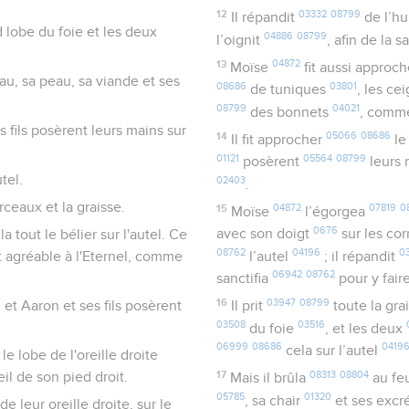
12
03332
08799
Il répandit
de l’hu
nd lobe du foie et les deux
04886
08799
l’oignit
, afin de la s
13
04872
Moïse
fit aussi approc
eau, sa peau, sa viande et ses
08686
03801
de tuniques
, les ce
08799
04021
des bonnets
, comme
es fils posèrent leurs mains sur
14
05066
08686
Il fit approcher
le
01121
05564
08799
posèrent
leurs
tel.
02403
.
rceaux et la graisse.
15
04872
07819
0
Moïse
l’égorgea
0676
avec son doigt
sur les co
ûla tout le bélier sur l'autel. Ce
08762
04196
0
ut agréable à l'Eternel, comme
l’autel
; il répandit
06942
08762
sanctifia
pour y fair
16
03947
08799
, et Aaron et ses fils posèrent
Il prit
toute la gra
03508
03516
du foie
, et les deux
06999
08686
0419
cela sur l’autel
le lobe de l'oreille droite
17
08313
08804
eil de son pied droit.
Mais il brûla
au fe
05785
01320
, sa chair
et ses exc
de leur oreille droite, sur le