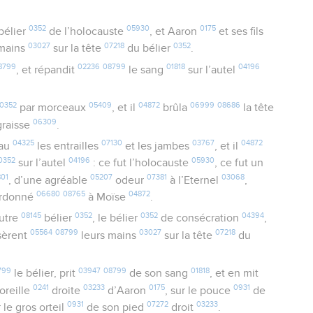
0352
05930
0175
bélier
de l’holocauste
, et Aaron
et ses fils
03027
07218
0352
 mains
sur la tête
du bélier
.
8799
02236
08799
01818
04196
, et répandit
le sang
sur l’autel
0352
05409
04872
06999
08686
par morceaux
, et il
brûla
la tête
06309
graisse
.
04325
07130
03767
04872
eau
les entrailles
et les jambes
, et il
0352
04196
05930
sur l’autel
: ce fut l’holocauste
, ce fut un
801
05207
07381
03068
, d’une agréable
odeur
à l’Eternel
,
06680
08765
04872
 ordonné
à Moïse
.
08145
0352
0352
04394
autre
bélier
, le bélier
de consécration
,
05564
08799
03027
07218
èrent
leurs mains
sur la tête
du
799
03947
08799
01818
le bélier, prit
de son sang
, et en mit
0241
03233
0175
0931
oreille
droite
d’Aaron
, sur le pouce
de
0931
07272
03233
 le gros orteil
de son pied
droit
.