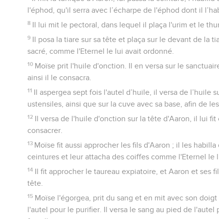
l'éphod, qu'il serra avec l’écharpe de l'éphod dont il l’hab
8
Il lui mit le pectoral, dans lequel il plaça l'urim et le t
9
Il posa la tiare sur sa tête et plaça sur le devant de la t
sacré, comme l'Eternel le lui avait ordonné.
10
Moïse prit l'huile d'onction. Il en versa sur le sanctuaire
ainsi il le consacra.
11
Il aspergea sept fois l'autel d’huile, il versa de l’huile s
ustensiles, ainsi que sur la cuve avec sa base, afin de le
12
Il versa de l'huile d'onction sur la tête d'Aaron, il lui fi
consacrer.
13
Moïse fit aussi approcher les fils d'Aaron ; il les habill
ceintures et leur attacha des coiffes comme l'Eternel le 
14
Il fit approcher le taureau expiatoire, et Aaron et ses f
tête.
15
Moïse l'égorgea, prit du sang et en mit avec son doigt
l'autel pour le purifier. Il versa le sang au pied de l'aute