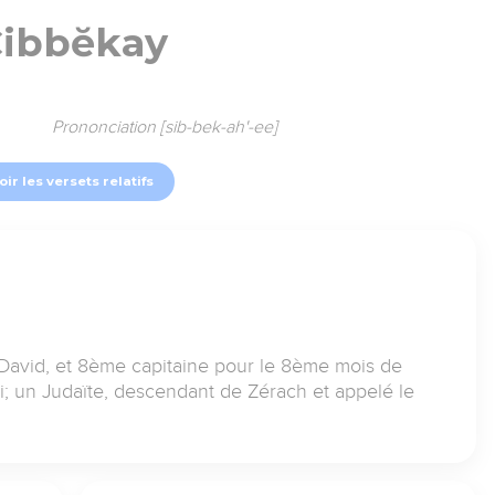
ibbĕkay
Prononciation [sib-bek-ah'-ee]
oir les versets relatifs
David, et 8ème capitaine pour le 8ème mois de
 un Judaïte, descendant de Zérach et appelé le