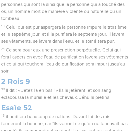
personnes qui sont là ainsi que la personne qui a touché des
os, un homme mort de manière violente ou naturelle ou un
tombeau.
19
Celui qui est pur aspergera la personne impure le troisième
et le septième jour, et il la purifiera le septième jour. Il lavera
ses vêtements, se lavera dans l'eau, et le soir il sera pur.
21
Ce sera pour eux une prescription perpétuelle. Celui qui
fera l'aspersion avec l'eau de purification lavera ses vêtements
et celui qui touchera l'eau de purification sera impur jusqu'au
soir.
2 Rois 9
33
Il dit : « Jetez-la en bas ! » Ils la jetèrent, et son sang
éclaboussa la muraille et les chevaux. Jéhu la piétina,
Esaïe 52
15
il purifiera beaucoup de nations. Devant lui des rois
fermeront la bouche, car *ils verront ce qu’on ne leur avait pas
raconté, ils comprendront ce dont ils n'avaient pas entendu