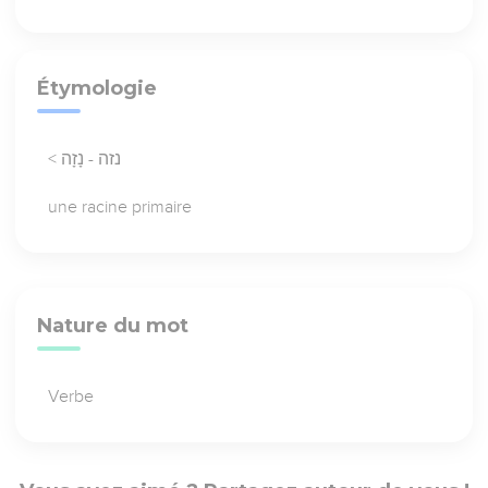
Étymologie
< נזה - נָזָה
une racine primaire
Nature du mot
Verbe