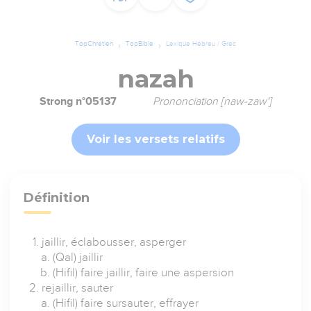
TopChrétien
TopBible
Lexique Hébreu / Grec
nazah
Strong n°05137
Prononciation [naw-zaw']
Voir les versets relatifs
Définition
jaillir, éclabousser, asperger
(Qal) jaillir
(Hifil) faire jaillir, faire une aspersion
rejaillir, sauter
(Hifil) faire sursauter, effrayer