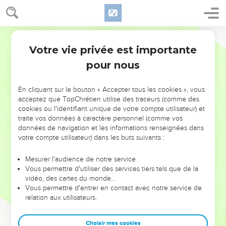
Votre vie privée est importante
pour nous
NE MANQUEZ PAS L’ÉVÉNEMENT
En cliquant sur le bouton « Accepter tous les cookies », vous
DE L’ANNÉE !
acceptez que TopChrétien utilise des traceurs (comme des
cookies ou l'identifiant unique de votre compte utilisateur) et
ET SI LEURS ERREURS POUVAIENT VOUS ÉVITER LES
traite vos données à caractère personnel (comme vos
VOTRES ?
données de navigation et les informations renseignées dans
votre compte utilisateur) dans les buts suivants :
On admire souvent les leaders pour leurs réussites, leur impact,
leur foi ou leur vision. Mais on voit moins les doutes, les erreurs
Mesurer l'audience de notre service
Vous permettre d'utiliser des services tiers tels que de la
et les saisons difficiles qu'ils ont traversés, alors même que ce
vidéo, des cartes du monde…
sont elles qui les ont façonnés.
Vous permettre d'entrer en contact avec notre service de
relation aux utilisateurs.
Dans cette conférence, leaders, entrepreneurs, et responsables
reviennent sur les erreurs marquantes de leur parcours et les
clés pour avancer avec plus de sagesse afin que leurs erreurs
Choisir mes cookies