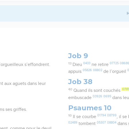
H
Job 9
13
0433
07725
0868
l’orgueilleux s’effondrent.
Dieu
ne retire
05826
08802
appuis
de l’orgueil
Job 38
nt aux aguets dans leur
40
0781
Quand ils sont couchés
03926
0695
embuscade
dans leu
Psaumes 10
ns ses griffes.
10
01794
08799
Il se courbe
, il s
02489
05307
08804
tombent
dans s
ment, comme pour le deuil