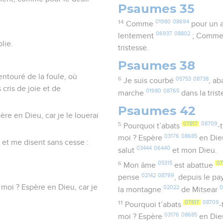
Psaumes 35
14
01980
08694
Comme
pour un 
06937
08802
lentement
; Comme 
lie.
tristesse.
Psaumes 38
ntouré de la foule, où
6
05753
08738
Je suis courbé
, ab
 cris de joie et de
01980
08765
marche
dans la tris
Psaumes 42
re en Dieu, car je le louerai
5
07817
08709
Pourquoi t’abats
-
03176
08685
moi ? Espère
en Di
et me disent sans cesse :
03444
06440
salut
et mon Dieu.
6
05315
07
Mon âme
est abattue
02142
08799
pense
, depuis le p
moi ? Espère en Dieu, car je
02022
la montagne
de Mitsear
11
07817
08709
Pourquoi t’abats
-
03176
08685
moi ? Espère
en Di