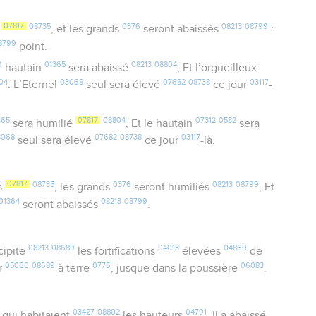
07817
08735
0376
08213
08799
s
, et les grands
seront abaissés
:
8799
point.
9
01365
08213
08804
hautain
sera abaissé
, Et l’orgueilleux
04
03068
07682
08738
03117
: L’Eternel
seul sera élevé
ce jour
-
365
07817
08804
07312
0582
sera humilié
, Et le hautain
sera
3068
07682
08738
03117
seul sera élevé
ce jour
-là.
07817
08735
0376
08213
08799
s
, les grands
seront humiliés
, Et
01364
08213
08799
seront abaissés
.
08213
08689
04013
04869
écipite
les fortifications
élevées
de
05060
08689
0776
06083
er
à terre
, jusque dans la poussière
.
03427
08802
04791
qui habitaient
les hauteurs
, Il a abaissé