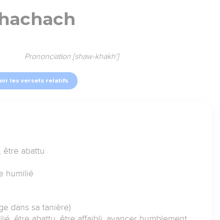
hachach
Prononciation [shaw-khakh']
oir les versets relatifs
, être abattu
re humilié
ge dans sa tanière)
ilié, être abattu, être affaibli, avancer humblement,