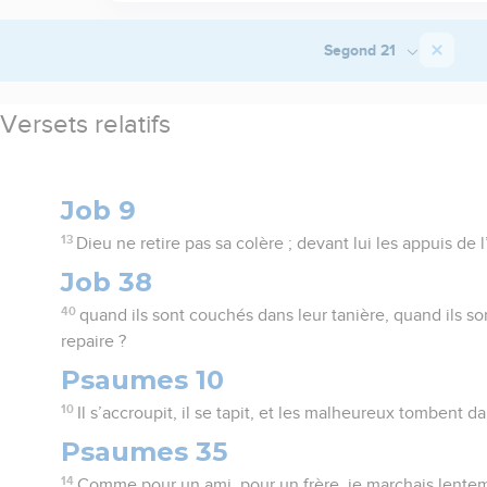
Segond 21
Versets relatifs
Job 9
13
Dieu ne retire pas sa colère ; devant lui les appuis de 
Job 38
40
quand ils sont couchés dans leur tanière, quand ils so
repaire ?
Psaumes 10
10
Il s’accroupit, il se tapit, et les malheureux tombent da
Psaumes 35
14
Comme pour un ami, pour un frère, je marchais lente