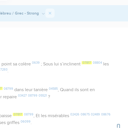
ébreu / Grec - Strong
6
0639
07817
08804
point sa colère
; Sous lui s’inclinent
les
07293
.
7
08799
04585
dans leur tanière
, Quand ils sont en
03427
08799
05521
r repaire
?
07817
08799
02426
08675
02489
08676
e baisse
, Et les misérables
06099
es griffes
.