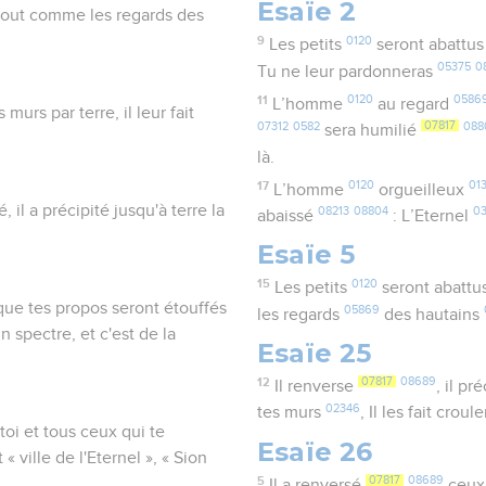
Esaïe 2
 tout comme les regards des
9
0120
Les petits
seront abattu
05375
0
Tu ne leur pardonneras
11
0120
0586
L’homme
au regard
s murs par terre, il leur fait
07312
0582
07817
088
sera humilié
là.
17
0120
01
L’homme
orgueilleux
, il a précipité jusqu'à terre la
08213
08804
0
abaissé
: L’Eternel
Esaïe 5
15
0120
Les petits
seront abattu
 que tes propos seront étouffés
05869
les regards
des hautains
n spectre, et c'est de la
Esaïe 25
12
07817
08689
Il renverse
, il pr
02346
tes murs
, Il les fait croul
toi et tous ceux qui te
Esaïe 26
« ville de l'Eternel », « Sion
5
07817
08689
Il a renversé
ceux 