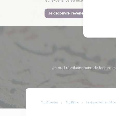
leur expérience est faite pour vous.
Je découvre l’événement
Un outil révolutionnaire de lecture e
TopChrétien
TopBible
Lexique Hébreu / Gre