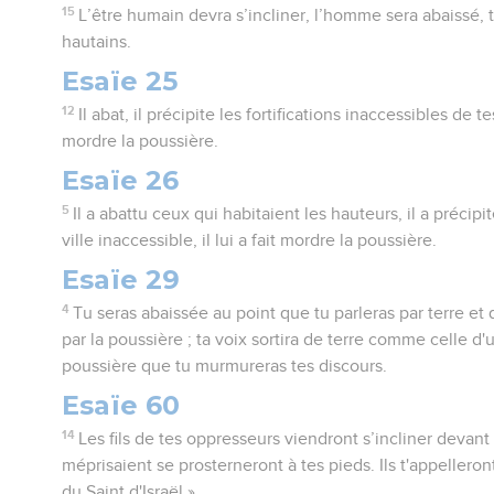
15
L’être humain devra s’incliner, l’homme sera abaissé,
hautains.
Esaïe 25
12
Il abat, il précipite les fortifications inaccessibles de te
mordre la poussière.
Esaïe 26
5
Il a abattu ceux qui habitaient les hauteurs, il a précipité
ville inaccessible, il lui a fait mordre la poussière.
Esaïe 29
4
Tu seras abaissée au point que tu parleras par terre et
par la poussière ; ta voix sortira de terre comme celle d'u
poussière que tu murmureras tes discours.
Esaïe 60
14
Les fils de tes oppresseurs viendront s’incliner devant 
méprisaient se prosterneront à tes pieds. Ils t'appelleront 
du Saint d'Israël ».