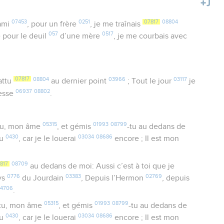
07453
0251
07817
08804
ami
, pour un frère
, je me traînais
057
0517
pour le deuil
d’une mère
, je me courbais avec
07817
08804
03966
03117
attu
au dernier point
; Tout le jour
je
06937
08802
tesse
.
05315
01993
08799
tu, mon âme
, et gémis
-tu au dedans de
0430
03034
08686
eu
, car je le louerai
encore ; Il est mon
817
08709
au dedans de moi: Aussi c’est à toi que je
0776
03383
02769
ays
du Jourdain
, Depuis l’Hermon
, depuis
04706
.
05315
01993
08799
tu, mon âme
, et gémis
-tu au dedans de
0430
03034
08686
eu
, car je le louerai
encore ; Il est mon