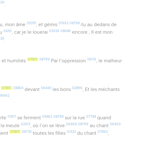
430
.
05315
01993
08799
tu, mon âme
, et gémis
-tu au dedans de
0430
03034
08686
eu
, car je le louerai
encore ; Il est mon
430
.
9
07817
08799
06115
et humiliés
Par l’oppression
, le malheur
07817
08804
06440
02896
t
devant
les bons
, Et les méchants
06662
.
01817
05462
08795
07784
orte
se ferment
sur la rue
quand
02913
06965
08799
06963
 la meule
, où l’on se lève
au chant
07817
08735
01323
07892
ssent
toutes les filles
du chant
,