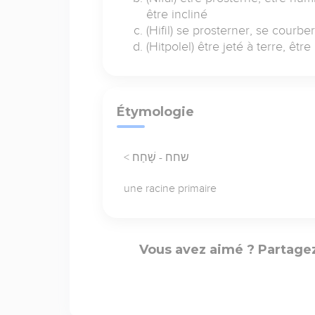
être incliné
(Hifil) se prosterner, se courber
(Hitpolel) être jeté à terre, êtr
Étymologie
< שחח - שָׁחַח
une racine primaire
Vous avez aimé ? Partagez