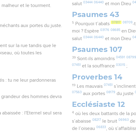
03444
06440
0
salut
et mon Dieu
e malheur et le tourment.
Psaumes 43
5
07817
08709
Pourquoi t’abats
-
 méchants aux portes du juste.
03176
08685
moi ? Espère
en Di
03444
06440
0
salut
et mon Dieu
ent sur la rue tandis que le
Psaumes 107
oiseau, où toutes les
39
04591
0879
Sont-ils amoindris
07451
03015
et la souffrance
;
Proverbes 14
sés : tu ne leur pardonneras
19
07451
Les mauvais
s’inclinen
07563
08179
aux portes
du juste
 la grandeur des hommes devra
Ecclésiaste 12
 abaissée : l'Eternel seul sera
4
où les deux battants de la p
08217
06963
s’abaisse
le bruit
de
06833
de l’oiseau
, où s’affaibli