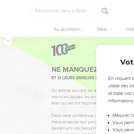
Au quotidien
Bible
Vid
Vot
NE MANQUEZ PAS L’ÉVÉ
ET SI LEURS ERREURS POUVAIENT VOUS 
En cliquant 
utilise des 
On admire souvent les leaders pour leurs réussi
et traite vo
moins les doutes, les erreurs et les saisons di
informations
elles qui les ont façonnés.
Mesurer l'
Dans cette conférence, leaders, entrepreneur
marquantes de leur parcours et les clés pour
Vous perme
deviennent vos tremplins. Que vous guidiez 
Vous perme