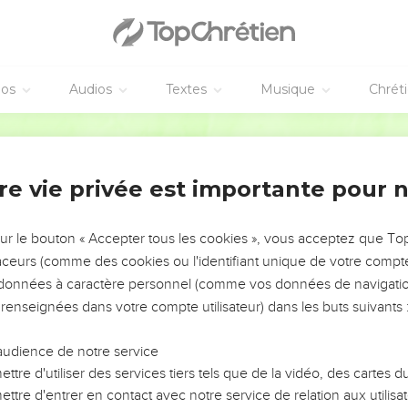
éos
Audios
Textes
Musique
Chrét
re vie privée est importante pour 
NEMENT DE L’ANNÉE !
ÉVITER LES VOTRES ?
sur le bouton « Accepter tous les cookies », vous acceptez que T
traceurs (comme des cookies ou l'identifiant unique de votre compte 
tes, leur impact, leur foi ou leur vision. Mais on voit
s données à caractère personnel (comme vos données de navigatio
fficiles qu'ils ont traversés, alors même que ce sont
 renseignées dans votre compte utilisateur) dans les buts suivants 
audience de notre service
s, et responsables reviennent sur les erreurs
 avancer avec plus de sagesse afin que leurs erreurs
ttre d'utiliser des services tiers tels que de la vidéo, des cartes
un ministère, une équipe, un groupe ou une famille,
ttre d'entrer en contact avec notre service de relation aux utilisat