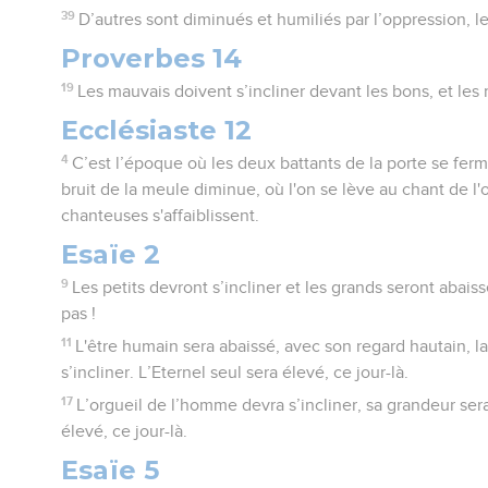
39
D’autres sont diminués et humiliés par l’oppression, l
Proverbes 14
19
Les mauvais doivent s’incliner devant les bons, et les
Ecclésiaste 12
4
C’est l’époque où les deux battants de la porte se ferm
bruit de la meule diminue, où l'on se lève au chant de l'
chanteuses s'affaiblissent.
Esaïe 2
9
Les petits devront s’incliner et les grands seront abais
pas !
11
L'être humain sera abaissé, avec son regard hautain,
s’incliner. L’Eternel seul sera élevé, ce jour-là.
17
L’orgueil de l’homme devra s’incliner, sa grandeur sera
élevé, ce jour-là.
Esaïe 5