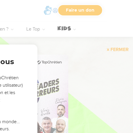
Faire un don
ien ?
Le Top
FERMER
nous
opChrétien
utilisateur)
n et les
:
 du monde…
eurs.