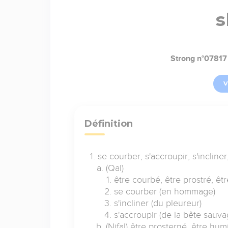
s
Strong n°07817
V
Définition
se courber, s'accroupir, s'incliner
(Qal)
être courbé, être prostré, êt
se courber (en hommage)
s'incliner (du pleureur)
s'accroupir (de la bête sauva
(Nifal) être prosterné, être hum