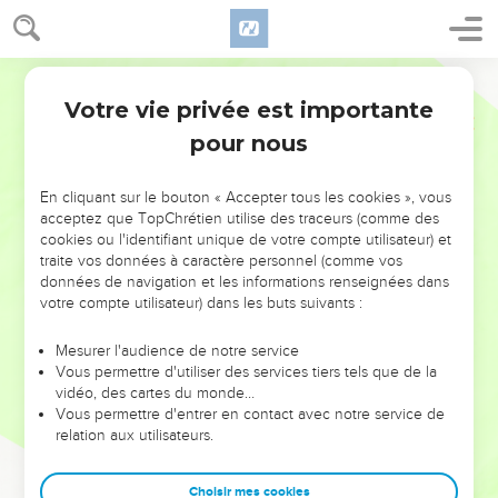
Votre vie privée est importante
pour nous
NE MANQUEZ PAS L’ÉVÉNEMENT
En cliquant sur le bouton « Accepter tous les cookies », vous
DE L’ANNÉE !
acceptez que TopChrétien utilise des traceurs (comme des
cookies ou l'identifiant unique de votre compte utilisateur) et
ET SI LEURS ERREURS POUVAIENT VOUS ÉVITER LES
traite vos données à caractère personnel (comme vos
VOTRES ?
données de navigation et les informations renseignées dans
votre compte utilisateur) dans les buts suivants :
On admire souvent les leaders pour leurs réussites, leur impact,
leur foi ou leur vision. Mais on voit moins les doutes, les erreurs
Mesurer l'audience de notre service
Vous permettre d'utiliser des services tiers tels que de la
et les saisons difficiles qu'ils ont traversés, alors même que ce
vidéo, des cartes du monde…
sont elles qui les ont façonnés.
Vous permettre d'entrer en contact avec notre service de
relation aux utilisateurs.
Dans cette conférence, leaders, entrepreneurs, et responsables
reviennent sur les erreurs marquantes de leur parcours et les
clés pour avancer avec plus de sagesse afin que leurs erreurs
Choisir mes cookies