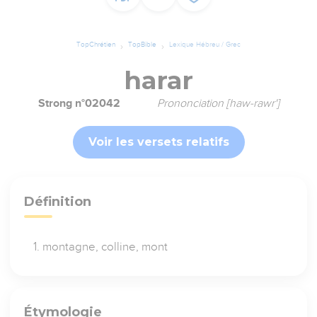
TopChrétien
TopBible
Lexique Hébreu / Grec
harar
Strong n°02042
Prononciation [haw-rawr']
Voir les versets relatifs
Définition
montagne, colline, mont
Étymologie