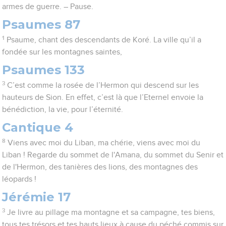
armes de guerre. – Pause.
Psaumes 87
1
Psaume, chant des descendants de Koré. La ville qu’il a
fondée sur les montagnes saintes,
Psaumes 133
3
C’est comme la rosée de l’Hermon qui descend sur les
hauteurs de Sion. En effet, c’est là que l’Eternel envoie la
bénédiction, la vie, pour l’éternité.
Cantique 4
8
Viens avec moi du Liban, ma chérie, viens avec moi du
Liban ! Regarde du sommet de l'Amana, du sommet du Senir et
de l'Hermon, des tanières des lions, des montagnes des
léopards !
Jérémie 17
3
Je livre au pillage ma montagne et sa campagne, tes biens,
tous tes trésors et tes hauts lieux à cause du péché commis sur