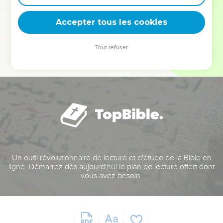
deviennent vos tremplins. Que vous guidiez un ministère, une
équipe, un groupe ou une famille, leur expérience est faite
Accepter tous les cookies
pour vous.
Tout refuser
Je découvre l’événement
Un outil révolutionnaire de lecture et d'étude de la Bible en
ligne. Démarrez dès aujourd'hui le plan de lecture offert dont
vous avez besoin.