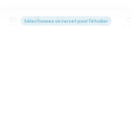
Contenus
Versions
Commentaires
Strong
Dictionnaire
Paramètres de lecture
Afficher les numéros de versets
Mode dyslexique
Désactivé
Simple
Coul
eur
Police d'écriture
Serif
Sans-serif
Taille de texte