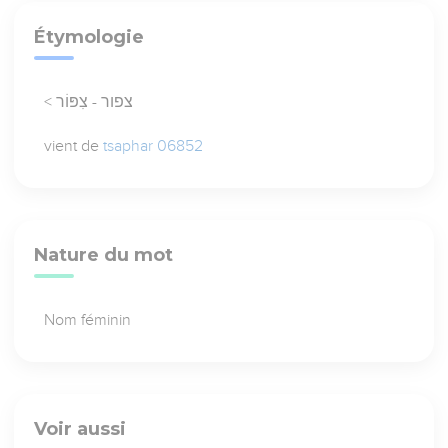
Étymologie
< צפור - צִפּוֹר
vient de
tsaphar 06852
Nature du mot
Nom féminin
Voir aussi