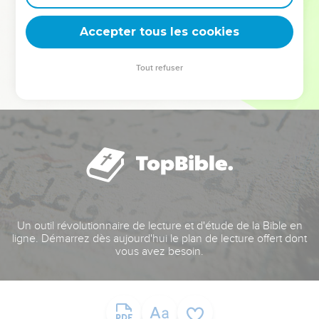
deviennent vos tremplins. Que vous guidiez un ministère, une
équipe, un groupe ou une famille, leur expérience est faite
Accepter tous les cookies
pour vous.
Tout refuser
Je découvre l’événement
Un outil révolutionnaire de lecture et d'étude de la Bible en
ligne. Démarrez dès aujourd'hui le plan de lecture offert dont
vous avez besoin.