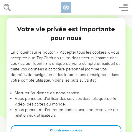
Votre vie privée est importante
pour nous
NE MANQUEZ PAS L’ÉVÉNEMENT
En cliquant sur le bouton « Accepter tous les cookies », vous
DE L’ANNÉE !
acceptez que TopChrétien utilise des traceurs (comme des
cookies ou l'identifiant unique de votre compte utilisateur) et
ET SI LEURS ERREURS POUVAIENT VOUS ÉVITER LES
traite vos données à caractère personnel (comme vos
VOTRES ?
données de navigation et les informations renseignées dans
votre compte utilisateur) dans les buts suivants :
On admire souvent les leaders pour leurs réussites, leur impact,
leur foi ou leur vision. Mais on voit moins les doutes, les erreurs
Mesurer l'audience de notre service
Vous permettre d'utiliser des services tiers tels que de la
et les saisons difficiles qu'ils ont traversés, alors même que ce
vidéo, des cartes du monde…
sont elles qui les ont façonnés.
Vous permettre d'entrer en contact avec notre service de
relation aux utilisateurs.
Dans cette conférence, leaders, entrepreneurs, et responsables
reviennent sur les erreurs marquantes de leur parcours et les
clés pour avancer avec plus de sagesse afin que leurs erreurs
Choisir mes cookies