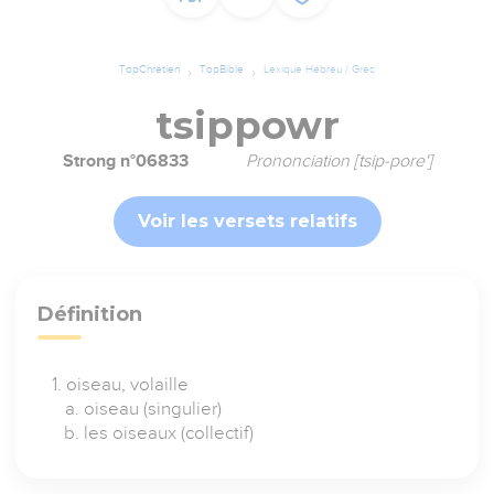
TopChrétien
TopBible
Lexique Hébreu / Grec
tsippowr
Strong n°06833
Prononciation [tsip-pore']
Voir les versets relatifs
Définition
oiseau, volaille
oiseau (singulier)
les oiseaux (collectif)