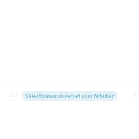
Contenus
Versions
Commentaires
Strong
Dictionnaire
Paramètres de lecture
Afficher les numéros de versets