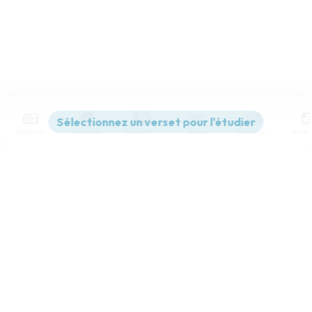
Contenus
Versions
Commentaires
Strong
Dictionnaire
Paramètres de lecture
Afficher les numéros de versets
Mode dyslexique
Désactivé
Simple
Coul
eur