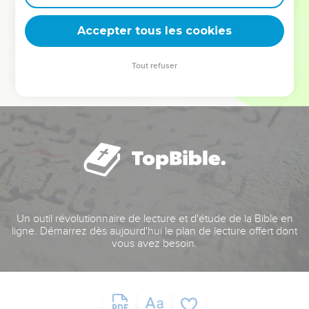
deviennent vos tremplins. Que vous guidiez un ministère, une
équipe, un groupe ou une famille, leur expérience est faite
Accepter tous les cookies
pour vous.
Tout refuser
Je découvre l’événement
Un outil révolutionnaire de lecture et d'étude de la Bible en
ligne. Démarrez dès aujourd'hui le plan de lecture offert dont
vous avez besoin.