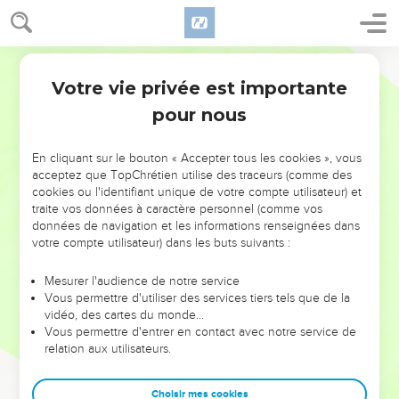
Votre vie privée est importante
pour nous
NE MANQUEZ PAS L’ÉVÉNEMENT
En cliquant sur le bouton « Accepter tous les cookies », vous
DE L’ANNÉE !
acceptez que TopChrétien utilise des traceurs (comme des
cookies ou l'identifiant unique de votre compte utilisateur) et
ET SI LEURS ERREURS POUVAIENT VOUS ÉVITER LES
traite vos données à caractère personnel (comme vos
VOTRES ?
données de navigation et les informations renseignées dans
votre compte utilisateur) dans les buts suivants :
On admire souvent les leaders pour leurs réussites, leur impact,
leur foi ou leur vision. Mais on voit moins les doutes, les erreurs
Mesurer l'audience de notre service
Vous permettre d'utiliser des services tiers tels que de la
et les saisons difficiles qu'ils ont traversés, alors même que ce
vidéo, des cartes du monde…
sont elles qui les ont façonnés.
Vous permettre d'entrer en contact avec notre service de
relation aux utilisateurs.
Dans cette conférence, leaders, entrepreneurs, et responsables
reviennent sur les erreurs marquantes de leur parcours et les
clés pour avancer avec plus de sagesse afin que leurs erreurs
Choisir mes cookies