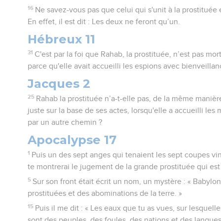
16
Ne savez-vous pas que celui qui s'unit à la prostituée 
En effet, il est dit : Les deux ne feront qu’un.
Hébreux 11
31
C'est par la foi que Rahab, la prostituée, n’est pas mo
parce qu'elle avait accueilli les espions avec bienveillan
Jacques 2
25
Rahab la prostituée n’a-t-elle pas, de la même mani
juste sur la base de ses actes, lorsqu'elle a accueilli les m
par un autre chemin ?
Apocalypse 17
1
Puis un des sept anges qui tenaient les sept coupes vint 
te montrerai le jugement de la grande prostituée qui est
5
Sur son front était écrit un nom, un mystère : « Babylo
prostituées et des abominations de la terre. »
15
Puis il me dit : « Les eaux que tu as vues, sur lesquelle
sont des peuples, des foules, des nations et des langues