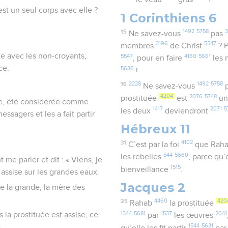
est un seul corps avec elle ?
1 Corinthiens 6
15
1492
5758
3
Ne savez-vous
pas
3196
5547
membres
de Christ
? 
rte avec les non-croyants,
5547
4160
5661
, pour en faire
les
ce.
5636
!
16
2228
1492
5758
Ne savez-vous
4204
2076
5748
prostituée
est
un
ère, été considérée comme
1417
2071
5
les deux
deviendront
essagers et les a fait partir
Hébreux 11
31
4102
C’est par la foi
que Rah
544
5660
les rebelles
, parce qu’
me parler et dit : « Viens, je
1515
bienveillance
.
 assise sur les grandes eaux.
Jacques 2
ne la grande, la mère des
25
4460
420
Rahab
la prostituée
1344
5681
1537
2041
s la prostituée est assise, ce
par
les œuvres
1544
5631
.
qu’elle les fit partir
par