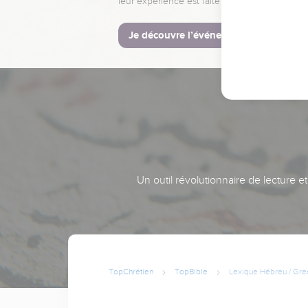
leur expérience est faite pour vous.
Je découvre l’événement
Un outil révolutionnaire de lecture e
TopChrétien
TopBible
Lexique Hébreu / Gre