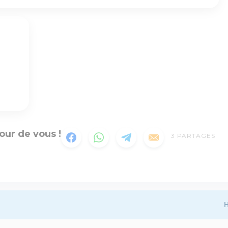
our de vous !
3
PARTAGES
H