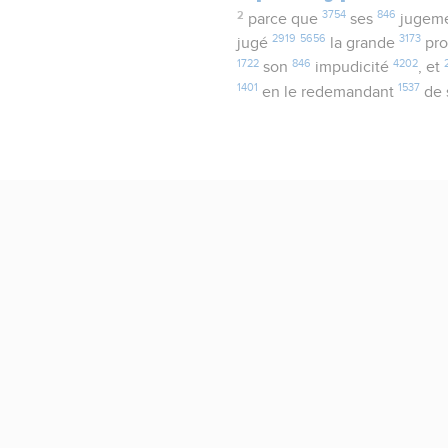
2
3754
846
parce que
ses
jugem
2919
5656
3173
jugé
la grande
pro
1722
846
4202
son
impudicité
, et
1401
1537
en le redemandant
de 