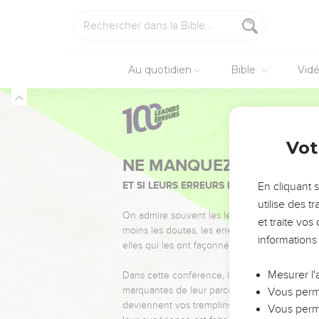
Au quotidien
Bible
Vid
Vot
NE MANQUEZ PAS L’ÉVÉ
ET SI LEURS ERREURS POUVAIENT VOUS 
En cliquant 
utilise des 
On admire souvent les leaders pour leurs réussi
et traite vo
moins les doutes, les erreurs et les saisons di
informations
elles qui les ont façonnés.
Mesurer l'
Dans cette conférence, leaders, entrepreneur
marquantes de leur parcours et les clés pour
Vous perme
deviennent vos tremplins. Que vous guidiez 
Vous perme