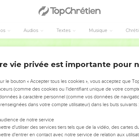
éos
Audios
Textes
Musique
Chrét
re vie privée est importante pour 
NEMENT DE L’ANNÉE !
ÉVITER LES VOTRES ?
sur le bouton « Accepter tous les cookies », vous acceptez que T
traceurs (comme des cookies ou l'identifiant unique de votre compte 
tes, leur impact, leur foi ou leur vision. Mais on voit
s données à caractère personnel (comme vos données de navigatio
fficiles qu'ils ont traversés, alors même que ce sont
 renseignées dans votre compte utilisateur) dans les buts suivants 
audience de notre service
s, et responsables reviennent sur les erreurs
 avancer avec plus de sagesse afin que leurs erreurs
ttre d'utiliser des services tiers tels que de la vidéo, des cartes
un ministère, une équipe, un groupe ou une famille,
ttre d'entrer en contact avec notre service de relation aux utilisat