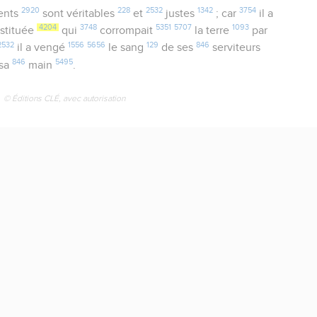
2920
228
2532
1342
3754
ents
sont véritables
et
justes
; car
il a
4204
3748
5351
5707
1093
stituée
qui
corrompait
la terre
par
2532
1556
5656
129
846
il a vengé
le sang
de ses
serviteurs
846
5495
sa
main
.
© Éditions CLÉ, avec autorisation