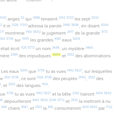
2033
32
3588
2192
5723
2033
anges
qui
tenaient
les sept
32
3326
1700
2980
5656
3004
il m
’adressa la parole
, en disant
671
1166
5692
2917
3173
montrerai
le jugement
de la grande
2521
5740
1909
4183
5204
sur
les grandes
eaux
.
1125
5772
3686
3466
était écrit
un nom
, un mystère
:
3384
4204
2532
a mère
des impudiques
et
des abominations
5204
3739
1492
5627
 Les eaux
que
tu as vues
, sur lesquelles
2521
5736
1526
5748
2992
2532
se
, ce sont
des peuples
,
des
4
2532
1100
, et
des langues
.
3739
1492
5627
2342
3404
5692
ue
tu as vues
et la bête
haïront
46
4160
5692
2049
5772
2532
dépouilleront
et
la mettront à nu
846
4561
2532
846
2618
5692
1722
s
chairs
, et
la
consumeront
par