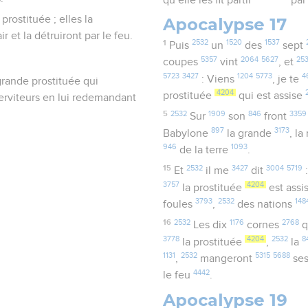
prostituée ; elles la
Apocalypse 17
r et la détruiront par le feu.
1
2532
1520
1537
Puis
un
des
sept
5357
2064
5627
25
coupes
vint
, et
5723
3427
1204
5773
4
: Viens
, je te
 grande prostituée qui
4204
prostituée
qui est assise
serviteurs en lui redemandant
5
2532
1909
846
3359
Sur
son
front
897
3173
Babylone
la grande
, l
946
1093
de la terre
.
15
2532
3427
3004
5719
Et
il me
dit
:
3757
4204
la prostituée
est assi
3793
2532
148
foules
,
des nations
16
2532
1176
2768
Les dix
cornes
q
3778
4204
2532
8
la prostituée
,
la
1131
2532
5315
5688
,
mangeront
se
4442
le feu
.
Apocalypse 19