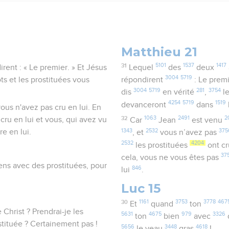
Matthieu 21
31
5101
1537
1417
irent : « Le premier. » Et Jésus
Lequel
des
deux
3004
5719
ôts et les prostituées vous
répondirent
: Le prem
3004
5719
281
3754
dis
en vérité
,
le
4254
5719
1519
devanceront
dans
vous n'avez pas cru en lui. En
32
1063
2491
2
cru en lui et vous, qui avez vu
Car
Jean
est venu
1343
2532
375
e en lui.
, et
vous n’avez pas
2532
4204
les prostituées
ont c
37
cela, vous ne vous êtes pas
iens avec des prostituées, pour
846
lui
.
Luc 15
30
1161
3753
3778
467
Et
quand
ton
Christ ? Prendrai-je les
5631
4675
979
3326
ton
bien
avec
tituée ? Certainement pas !
5656
3448
4618
le veau
gras
!