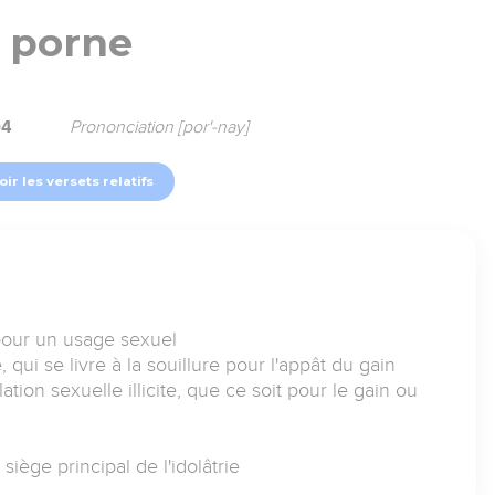
porne
04
Prononciation [por'-nay]
oir les versets relatifs
our un usage sexuel
, qui se livre à la souillure pour l'appât du gain
ation sexuelle illicite, que ce soit pour le gain ou
siège principal de l'idolâtrie