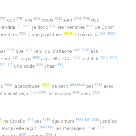
756
3754
5216
4983
2076
5748
que
vos
corps
sont
des
142
5660
3767
3196
Prendrai
-je donc
les membres
de Christ
3196
4204
3361
1096
 membres
d’une prostituée
? Loin de là
3756
3754
2853
5746
pas
que
celui qui s’attache
à la
1520
4983
1063
5346
5748
 seul
corps
avec elle ? Car
, est-il dit
,
704
1519
3391
4561
une seule
chair
.
4460
4204
4881
5639
3756
ab
la prostituée
ne périt
pas
avec
1209
5666
2685
3326
elle avait reçu
les espions
avec
4
1344
3756
3668
1161
2532
ne fut-elle
pas
également
justifiée
5264
5666
32
2532
, lorsqu’elle reçut
les messagers
et
2087
3598
 un autre
chemin
?