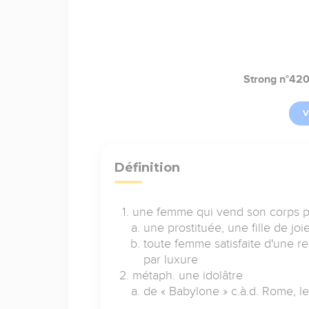
Strong n°42
V
Définition
une femme qui vend son corps p
une prostituée, une fille de joie
toute femme satisfaite d'une rel
par luxure
métaph. une idolâtre
de « Babylone » c.à.d. Rome, le 