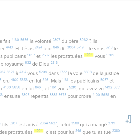
4160
5656
2307
3962
a fait
la volonté
du père
? Ils
4413
2424
846
3004
5719
5213
ier
. Et Jésus
leur
dit
: Je vous
le
5057
2532
4204
5209
s publicains
et
les prostituées
vous
932
2316
le royaume
de Dieu
.
064
5627
4314
5209
1722
3598
à
vous
dans
la voie
de la justice
6
4100
5656
846
1161
5057
cru
en lui
. Mais
les publicains
et
4100
5656
846
1161
5210
1492
5631
ru
en lui
; et
vous
, qui avez vu
56
5305
3338
5675
4100
5658
ensuite
repentis
pour croire
en
5
5207
2064
5627
3588
2719
fils
est arrivé
, celui
qui a mangé
4204
846
2380
des prostituées
, c’est pour lui
que tu as tué