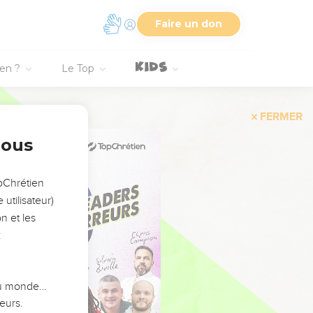
Faire un don
ien ?
Le Top
FERMER
nous
opChrétien
utilisateur)
n et les
:
 du monde…
eurs.