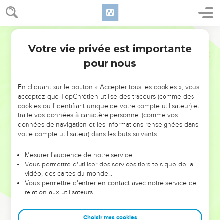
Votre vie privée est importante
pour nous
NE MANQUEZ PAS L’ÉVÉNEMENT
En cliquant sur le bouton « Accepter tous les cookies », vous
DE L’ANNÉE !
acceptez que TopChrétien utilise des traceurs (comme des
cookies ou l'identifiant unique de votre compte utilisateur) et
ET SI LEURS ERREURS POUVAIENT VOUS ÉVITER LES
traite vos données à caractère personnel (comme vos
VOTRES ?
données de navigation et les informations renseignées dans
votre compte utilisateur) dans les buts suivants :
On admire souvent les leaders pour leurs réussites, leur impact,
leur foi ou leur vision. Mais on voit moins les doutes, les erreurs
Mesurer l'audience de notre service
Vous permettre d'utiliser des services tiers tels que de la
et les saisons difficiles qu'ils ont traversés, alors même que ce
vidéo, des cartes du monde…
sont elles qui les ont façonnés.
Vous permettre d'entrer en contact avec notre service de
relation aux utilisateurs.
Dans cette conférence, leaders, entrepreneurs, et responsables
reviennent sur les erreurs marquantes de leur parcours et les
clés pour avancer avec plus de sagesse afin que leurs erreurs
Choisir mes cookies