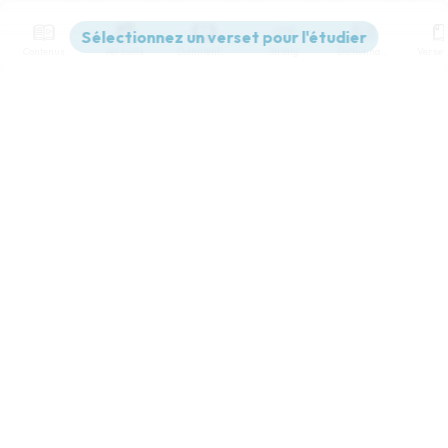
Contenus
Versions
Commentaires
Strong
Dictionnaire
Paramètres de lecture
Afficher les numéros de versets
Mode dyslexique
Désactivé
Simple
Coul
eur
Police d'écriture
Serif
Sans-serif
Taille de texte
Grand
Moyen
Petit