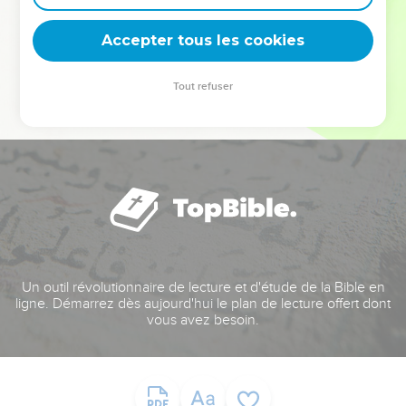
deviennent vos tremplins. Que vous guidiez un ministère, une
équipe, un groupe ou une famille, leur expérience est faite
Accepter tous les cookies
pour vous.
Tout refuser
Je découvre l’événement
Un outil révolutionnaire de lecture et d'étude de la Bible en
ligne. Démarrez dès aujourd'hui le plan de lecture offert dont
vous avez besoin.